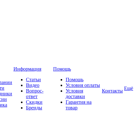
Информация
Помощь
Статьи
Помощь
пании
Видео
Условия оплаты
ти
Ещё
Вопрос-
Условия
Контакты
дники
ответ
доставки
сии
Скидки
Гарантия на
ика
Бренды
товар