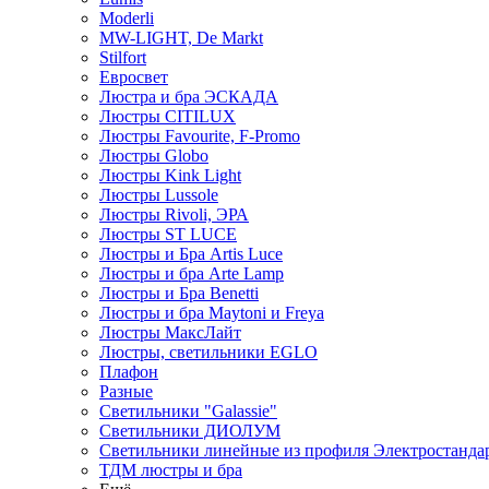
Moderli
MW-LIGHT, De Markt
Stilfort
Евросвет
Люстра и бра ЭСКАДА
Люстры CITILUX
Люстры Favourite, F-Promo
Люстры Globo
Люстры Kink Light
Люстры Lussole
Люстры Rivoli, ЭРА
Люстры ST LUCE
Люстры и Бра Artis Luce
Люстры и бра Arte Lamp
Люстры и Бра Benetti
Люстры и бра Maytoni и Freya
Люстры МаксЛайт
Люстры, светильники EGLO
Плафон
Разные
Светильники "Galassie"
Светильники ДИОЛУМ
Светильники линейные из профиля Электростандар
ТДМ люстры и бра