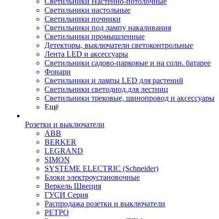
Светильники Настенно-потолочные
Светильники настольные
Светильники ночники
Светильники под лампу накаливания
Светильники промышленные
Детекторы, выключатели светоконтрольные
Лента LED и аксессуары
Светильники садово-парковые и на солн. батарее
Фонари
Светильники и лампы LED для растений
Светильники светодиод.для лестниц
Светильники трековые, шинопровод и аксессуары
Ещё
Розетки и выключатели
ABB
BERKER
LEGRAND
SIMON
SYSTEME ELECTRIC (Schneider)
Блоки электроустановочные
Веркель Швеция
ГУСИ Серия
Распродажа розетки и выключатели
РЕТРО