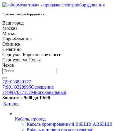
Продажа электрооборудования
Ваш город
Москва
Москва
Наро-Фоминск
Обнинск
Селятино
Серпухов Борисовское шоссе
Серпухов ул.Новая
Чехов
7(901)3820177
7(901)3328996
Освещение
7(499)7077157
Многоканальный
Звоните с 9:00 до 19:00
Каталог
Кабель, провод
Кабель бронированный ВбБШВ АВББШВ
Кабель и провод нагревательный