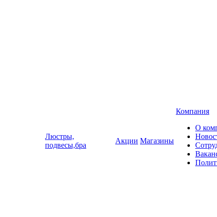
Компания
О ком
Люстры,
Новос
Акции
Магазины
подвесы,бра
Сотру
Вакан
Полит