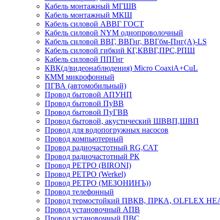
Кабель монтажный МГШВ
Кабель монтажный МКШ
Кабель силовой АВВГ ГОСТ
Кабель силовой NYM однопроволочный
Кабель силовой ВВГ, ВВГнг, ВВГбм-Пнг(А)-LS
Кабель силовой гибкий КГ,КВВГ,ПРС,РПШ
Кабель силовой ППГнг
КВК(д/видеонаблюдения) Micro CoaxiA+CuL
КММ микрофонный
ПГВА (автомобильный)
Провод бытовой АПУНП
Провод бытовой ПуВВ
Провод бытовой ПуГВВ
Провод бытовой, акустический ШВВП,ШВП
Провод для водопогружных насосов
Провод компьютерный
Провод радиочастотный RG,САТ
Провод радиочастотный РК
Провод РЕТРО (BIRONI)
Провод РЕТРО (Werkel)
Провод РЕТРО (МЕЗОНИНЪ))
Провод телефонный
Провод термостойкий ПВКВ, ПРКА, OLFLEX HE
Провод установочный АПВ
Провод установочный ПВС