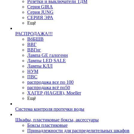
Розетки и выключатели ТДМ
Серия GIRA
Серия JUNG
СЕРИЯ ЭРА
Ещё
РАСПРОДАЖА!!!
ВбБШВ
ВВГ
ВВГнг
Лампа GE галогенн
Лампы LED SALE
Лампы КЛЛ
НУМ
ПВС
распродажа все по 100
распродажа всё по50
ХАГЕР (HAGER), Moeller
Ещё
Система контроля протечки воды
Шкафы, пластиковые боксы, аксессуары
Боксы пластиковые
Принадлежности для распределительных шкафов