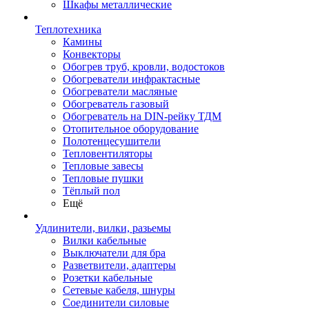
Шкафы металлические
Теплотехника
Камины
Конвекторы
Обогрев труб, кровли, водостоков
Обогреватели инфрактасные
Обогреватели масляные
Обогреватель газовый
Обогреватель на DIN-рейку ТДМ
Отопительное оборудование
Полотенцесушители
Тепловентиляторы
Тепловые завесы
Тепловые пушки
Тёплый пол
Ещё
Удлинители, вилки, разьемы
Вилки кабельные
Выключатели для бра
Разветвители, адаптеры
Розетки кабельные
Сетевые кабеля, шнуры
Соединители силовые