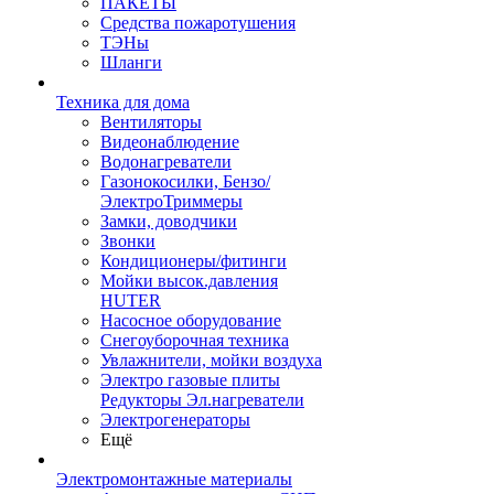
ПАКЕТЫ
Средства пожаротушения
ТЭНы
Шланги
Техника для дома
Вентиляторы
Видеонаблюдение
Водонагреватели
Газонокосилки, Бензо/
ЭлектроТриммеры
Замки, доводчики
Звонки
Кондиционеры/фитинги
Мойки высок.давления
HUTER
Насосное оборудование
Снегоуборочная техника
Увлажнители, мойки воздуха
Электро газовые плиты
Редукторы Эл.нагреватели
Электрогенераторы
Ещё
Электромонтажные материалы