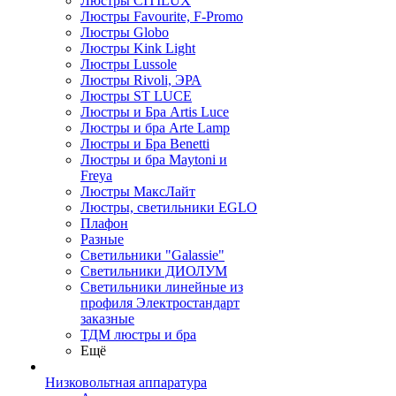
Люстры CITILUX
Люстры Favourite, F-Promo
Люстры Globo
Люстры Kink Light
Люстры Lussole
Люстры Rivoli, ЭРА
Люстры ST LUCE
Люстры и Бра Artis Luce
Люстры и бра Arte Lamp
Люстры и Бра Benetti
Люстры и бра Maytoni и
Freya
Люстры МаксЛайт
Люстры, светильники EGLO
Плафон
Разные
Светильники "Galassie"
Светильники ДИОЛУМ
Светильники линейные из
профиля Электростандарт
заказные
ТДМ люстры и бра
Ещё
Низковольтная аппаратура