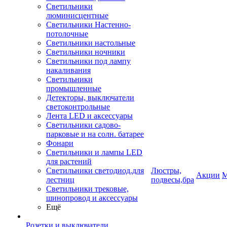
Светильники
люминисцентные
Светильники Настенно-
потолочные
Светильники настольные
Светильники ночники
Светильники под лампу
накаливания
Светильники
промышленные
Детекторы, выключатели
светоконтрольные
Лента LED и аксессуары
Светильники садово-
парковые и на солн. батарее
Фонари
Светильники и лампы LED
для растений
Светильники светодиод.для
Люстры,
Акции
М
лестниц
подвесы,бра
Светильники трековые,
шинопровод и аксессуары
Ещё
Розетки и выключатели