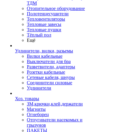
ТДМ
Отопительное оборудование
Полотенцесушители
Тепловентиляторы
Тепловые завесы
Тепловые пушки
Тёплый пол
Ещё
Удлинители, вилки, разьемы
Вилки кабельные
Выключатели для бра
Разветвители, адаптеры
Розетки кабельные
Сетевые кабеля, шнуры
Соединители силовые
Удлинители
Хоз. товары
ЗМ,крючки,клей,держатели
Магниты
Огнеборец
Отпугиватели насекомых и
грызунов
ПАКЕТЫ