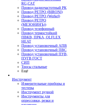
RG,САТ
Провод радиочастотный РК
Провод РЕТРО (BIRONI)
Провод РЕТРО (Werkel)
Провод РЕТРО
(МЕЗОНИНЪ))
Провод телефонный
Провод термостойкий
ПВКВ, ПРКА, OLFLEX
HEAT
Провод установочный АПВ
Провод установочный ПВС
Провод установочный ПУВ,
ПУГВ ГОСТ
СИП
Тросы стальные
Ещё
Инструмент
Измерительные приборы и
тестеры
Инструмент ручной
Инструменты для
опрессовки, резки и
изоляции