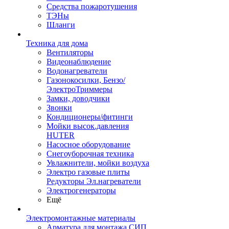
Средства пожаротушения
ТЭНы
Шланги
Техника для дома
Вентиляторы
Видеонаблюдение
Водонагреватели
Газонокосилки, Бензо/
ЭлектроТриммеры
Замки, доводчики
Звонки
Кондиционеры/фитинги
Мойки высок.давления
HUTER
Насосное оборудование
Снегоуборочная техника
Увлажнители, мойки воздуха
Электро газовые плиты
Редукторы Эл.нагреватели
Электрогенераторы
Ещё
Электромонтажные материалы
Арматура для монтажа СИП