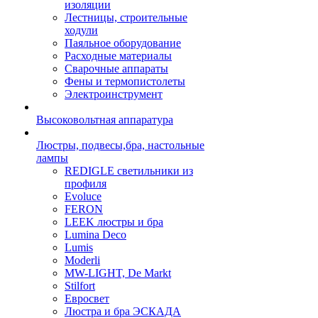
изоляции
Лестницы, строительные
ходули
Паяльное оборудование
Расходные материалы
Сварочные аппараты
Фены и термопистолеты
Электроинструмент
Высоковольтная аппаратура
Люстры, подвесы,бра, настольные
лампы
REDIGLE светильники из
профиля
Evoluce
FERON
LEEK люстры и бра
Lumina Deco
Lumis
Moderli
MW-LIGHT, De Markt
Stilfort
Евросвет
Люстра и бра ЭСКАДА