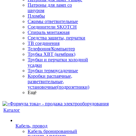
Патроны для ламп со
шнуром
Пломбы
Сжимы ответвительные
Соединители SKOTCH
Спираль монтажная
Средства защиты, перчатки
ТВ соединения
Телефония/Компьютер
Трубка ХВТ (кембрик)
Трубки и перчатки холодной
усадки
Трубки термоусадочные
Коробки распаячные,
разветвительные,
установочные(подрозетники)
Ещё
Каталог
Кабель, провод
Кабель бронированный