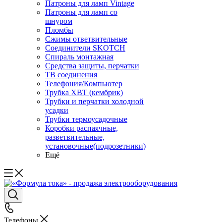
Патроны для ламп Vintage
Патроны для ламп со
шнуром
Пломбы
Сжимы ответвительные
Соединители SKOTCH
Спираль монтажная
Средства защиты, перчатки
ТВ соединения
Телефония/Компьютер
Трубка ХВТ (кембрик)
Трубки и перчатки холодной
усадки
Трубки термоусадочные
Коробки распаячные,
разветвительные,
установочные(подрозетники)
Ещё
Телефоны