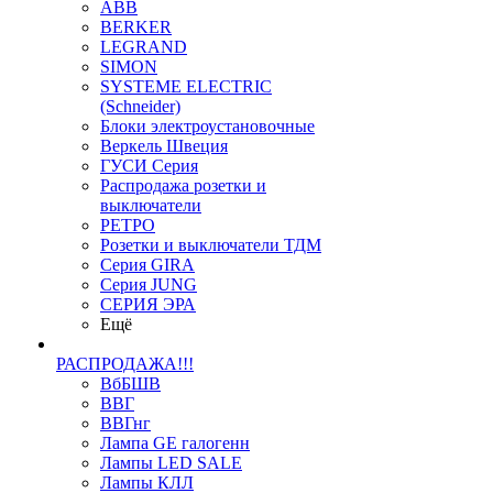
ABB
BERKER
LEGRAND
SIMON
SYSTEME ELECTRIC
(Schneider)
Блоки электроустановочные
Веркель Швеция
ГУСИ Серия
Распродажа розетки и
выключатели
РЕТРО
Розетки и выключатели ТДМ
Серия GIRA
Серия JUNG
СЕРИЯ ЭРА
Ещё
РАСПРОДАЖА!!!
ВбБШВ
ВВГ
ВВГнг
Лампа GE галогенн
Лампы LED SALE
Лампы КЛЛ