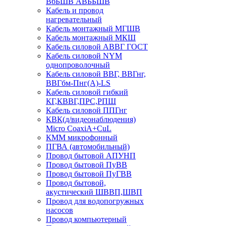
ВбБШВ АВББШВ
Кабель и провод
нагревательный
Кабель монтажный МГШВ
Кабель монтажный МКШ
Кабель силовой АВВГ ГОСТ
Кабель силовой NYM
однопроволочный
Кабель силовой ВВГ, ВВГнг,
ВВГбм-Пнг(А)-LS
Кабель силовой гибкий
КГ,КВВГ,ПРС,РПШ
Кабель силовой ППГнг
КВК(д/видеонаблюдения)
Micro CoaxiA+CuL
КММ микрофонный
ПГВА (автомобильный)
Провод бытовой АПУНП
Провод бытовой ПуВВ
Провод бытовой ПуГВВ
Провод бытовой,
акустический ШВВП,ШВП
Провод для водопогружных
насосов
Провод компьютерный