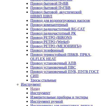
Провод бытовой ПуВВ
Провод бытовой ПуГВВ
Провод бытовой, акустический
ШВВП,ШВП
Провод для водопогружных насосов
Провод компьютерный
Провод радиочастотный RG,САТ
Провод радиочастотный РК
Провод РЕТРО (BIRONI)
Провод РЕТРО (Werkel)
Провод РЕТРО (МЕЗОНИНЪ))
Провод телефонный
Провод термостойкий ПВКВ, ПРКА,
OLFLEX HEAT
Провод установочный АПВ
Провод установочный ПВС
Провод установочный ПУВ, ПУГВ ГОСТ
СИП
Тросы стальные
Инструмент
Назад
Инструмент
Измерительные приборы и тестеры
Инструмент ручной
Инструменты для опрессовки, резки и