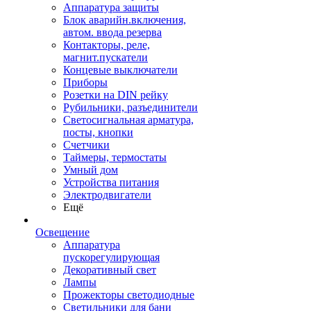
Аппаратура защиты
Блок аварийн.включения,
автом. ввода резерва
Контакторы, реле,
магнит.пускатели
Концевые выключатели
Приборы
Розетки на DIN рейку
Рубильники, разъединители
Светосигнальная арматура,
посты, кнопки
Счетчики
Таймеры, термостаты
Умный дом
Устройства питания
Электродвигатели
Ещё
Освещение
Аппаратура
пускорегулирующая
Декоративный свет
Лампы
Прожекторы светодиодные
Светильники для бани