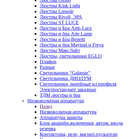
Люстры Globo
Люстры Kink Light
Люстры Lussole
Люстры Rivoli, ЭРА
Люстры ST LUCE
Люстры и Бра Artis Luce
Люстры и бра Arte Lamp
Люстры и Бра Benetti
Люстры и бра Maytoni и Freya
Люстры МаксЛайт
Люстры, светильники EGLO
Плафон
Разные
Светильники "Galassie"
Светильники ДИОЛУМ
Светильники линейные из профиля
Электростандарт заказные
ТДМ люстры и бра
Низковольтная аппаратура
Назад
Низковольтная аппаратура
Аппаратура защиты
Блок аварийн.включения, автом. ввода
резерва
Контакторы, реле, магнит.пускатели