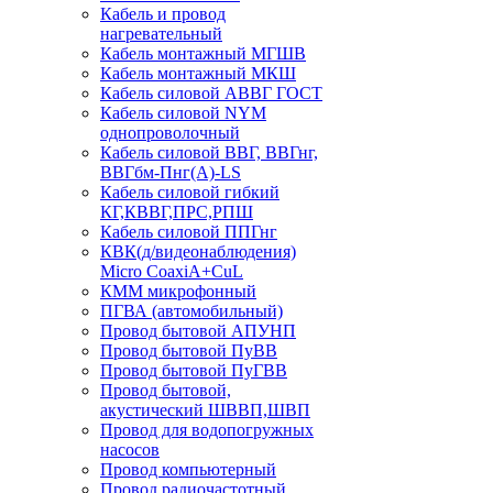
Кабель и провод
нагревательный
Кабель монтажный МГШВ
Кабель монтажный МКШ
Кабель силовой АВВГ ГОСТ
Кабель силовой NYM
однопроволочный
Кабель силовой ВВГ, ВВГнг,
ВВГбм-Пнг(А)-LS
Кабель силовой гибкий
КГ,КВВГ,ПРС,РПШ
Кабель силовой ППГнг
КВК(д/видеонаблюдения)
Micro CoaxiA+CuL
КММ микрофонный
ПГВА (автомобильный)
Провод бытовой АПУНП
Провод бытовой ПуВВ
Провод бытовой ПуГВВ
Провод бытовой,
акустический ШВВП,ШВП
Провод для водопогружных
насосов
Провод компьютерный
Провод радиочастотный