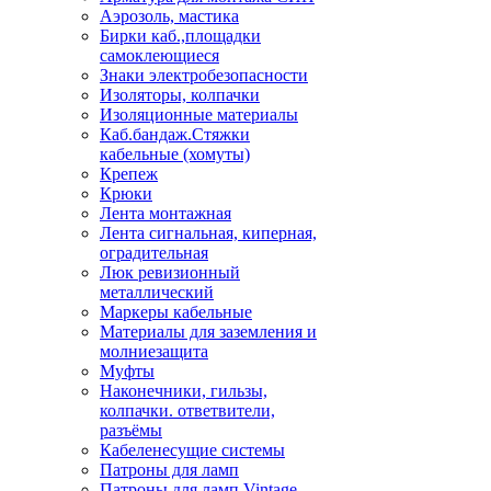
Аэрозоль, мастика
Бирки каб.,площадки
самоклеющиеся
Знаки электробезопасности
Изоляторы, колпачки
Изоляционные материалы
Каб.бандаж.Стяжки
кабельные (хомуты)
Крепеж
Крюки
Лента монтажная
Лента сигнальная, киперная,
оградительная
Люк ревизионный
металлический
Маркеры кабельные
Материалы для заземления и
молниезащита
Муфты
Наконечники, гильзы,
колпачки. ответвители,
разъёмы
Кабеленесущие системы
Патроны для ламп
Патроны для ламп Vintage