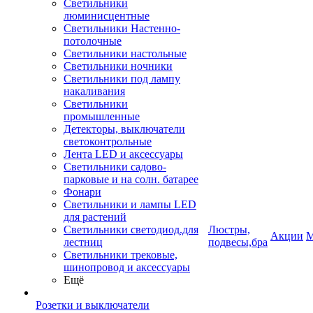
Светильники
люминисцентные
Светильники Настенно-
потолочные
Светильники настольные
Светильники ночники
Светильники под лампу
накаливания
Светильники
промышленные
Детекторы, выключатели
светоконтрольные
Лента LED и аксессуары
Светильники садово-
парковые и на солн. батарее
Фонари
Светильники и лампы LED
для растений
Светильники светодиод.для
Люстры,
Акции
М
лестниц
подвесы,бра
Светильники трековые,
шинопровод и аксессуары
Ещё
Розетки и выключатели