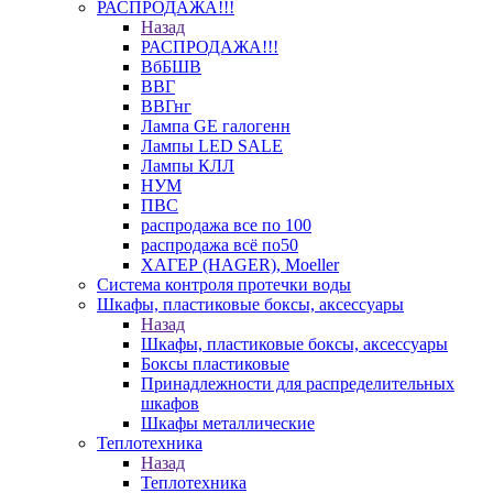
РАСПРОДАЖА!!!
Назад
РАСПРОДАЖА!!!
ВбБШВ
ВВГ
ВВГнг
Лампа GE галогенн
Лампы LED SALE
Лампы КЛЛ
НУМ
ПВС
распродажа все по 100
распродажа всё по50
ХАГЕР (HAGER), Moeller
Система контроля протечки воды
Шкафы, пластиковые боксы, аксессуары
Назад
Шкафы, пластиковые боксы, аксессуары
Боксы пластиковые
Принадлежности для распределительных
шкафов
Шкафы металлические
Теплотехника
Назад
Теплотехника