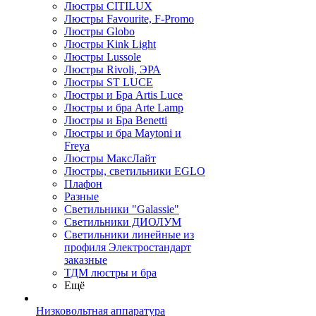
Люстры CITILUX
Люстры Favourite, F-Promo
Люстры Globo
Люстры Kink Light
Люстры Lussole
Люстры Rivoli, ЭРА
Люстры ST LUCE
Люстры и Бра Artis Luce
Люстры и бра Arte Lamp
Люстры и Бра Benetti
Люстры и бра Maytoni и
Freya
Люстры МаксЛайт
Люстры, светильники EGLO
Плафон
Разные
Светильники "Galassie"
Светильники ДИОЛУМ
Светильники линейные из
профиля Электростандарт
заказные
ТДМ люстры и бра
Ещё
Низковольтная аппаратура