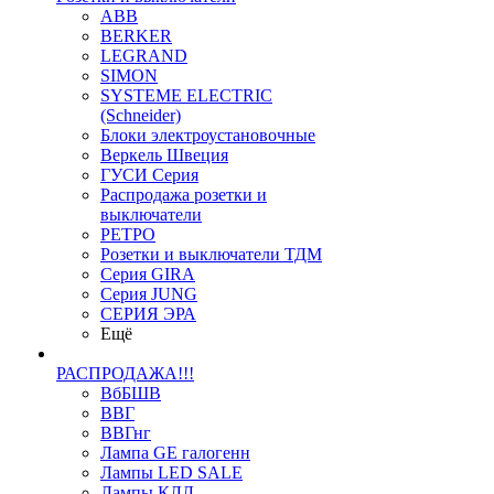
ABB
BERKER
LEGRAND
SIMON
SYSTEME ELECTRIC
(Schneider)
Блоки электроустановочные
Веркель Швеция
ГУСИ Серия
Распродажа розетки и
выключатели
РЕТРО
Розетки и выключатели ТДМ
Серия GIRA
Серия JUNG
СЕРИЯ ЭРА
Ещё
РАСПРОДАЖА!!!
ВбБШВ
ВВГ
ВВГнг
Лампа GE галогенн
Лампы LED SALE
Лампы КЛЛ