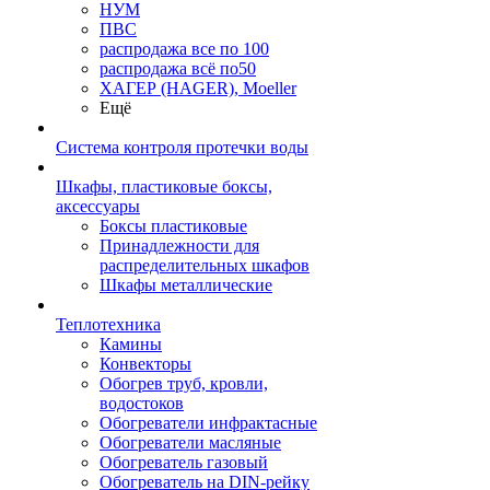
НУМ
ПВС
распродажа все по 100
распродажа всё по50
ХАГЕР (HAGER), Moeller
Ещё
Система контроля протечки воды
Шкафы, пластиковые боксы,
аксессуары
Боксы пластиковые
Принадлежности для
распределительных шкафов
Шкафы металлические
Теплотехника
Камины
Конвекторы
Обогрев труб, кровли,
водостоков
Обогреватели инфрактасные
Обогреватели масляные
Обогреватель газовый
Обогреватель на DIN-рейку