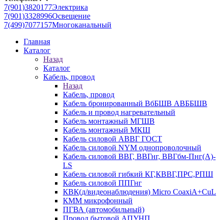
7(901)3820177
Электрика
7(901)3328996
Освещение
7(499)7077157
Многоканальный
Главная
Каталог
Назад
Каталог
Кабель, провод
Назад
Кабель, провод
Кабель бронированный ВбБШВ АВББШВ
Кабель и провод нагревательный
Кабель монтажный МГШВ
Кабель монтажный МКШ
Кабель силовой АВВГ ГОСТ
Кабель силовой NYM однопроволочный
Кабель силовой ВВГ, ВВГнг, ВВГбм-Пнг(А)-
LS
Кабель силовой гибкий КГ,КВВГ,ПРС,РПШ
Кабель силовой ППГнг
КВК(д/видеонаблюдения) Micro CoaxiA+CuL
КММ микрофонный
ПГВА (автомобильный)
Провод бытовой АПУНП