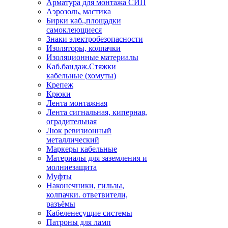
Арматура для монтажа СИП
Аэрозоль, мастика
Бирки каб.,площадки
самоклеющиеся
Знаки электробезопасности
Изоляторы, колпачки
Изоляционные материалы
Каб.бандаж.Стяжки
кабельные (хомуты)
Крепеж
Крюки
Лента монтажная
Лента сигнальная, киперная,
оградительная
Люк ревизионный
металлический
Маркеры кабельные
Материалы для заземления и
молниезащита
Муфты
Наконечники, гильзы,
колпачки. ответвители,
разъёмы
Кабеленесущие системы
Патроны для ламп