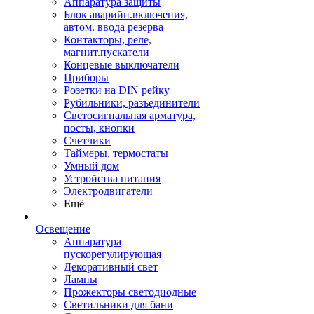
Аппаратура защиты
Блок аварийн.включения,
автом. ввода резерва
Контакторы, реле,
магнит.пускатели
Концевые выключатели
Приборы
Розетки на DIN рейку
Рубильники, разъединители
Светосигнальная арматура,
посты, кнопки
Счетчики
Таймеры, термостаты
Умный дом
Устройства питания
Электродвигатели
Ещё
Освещение
Аппаратура
пускорегулирующая
Декоративный свет
Лампы
Прожекторы светодиодные
Светильники для бани