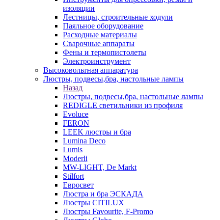
изоляции
Лестницы, строительные ходули
Паяльное оборудование
Расходные материалы
Сварочные аппараты
Фены и термопистолеты
Электроинструмент
Высоковольтная аппаратура
Люстры, подвесы,бра, настольные лампы
Назад
Люстры, подвесы,бра, настольные лампы
REDIGLE светильники из профиля
Evoluce
FERON
LEEK люстры и бра
Lumina Deco
Lumis
Moderli
MW-LIGHT, De Markt
Stilfort
Евросвет
Люстра и бра ЭСКАДА
Люстры CITILUX
Люстры Favourite, F-Promo