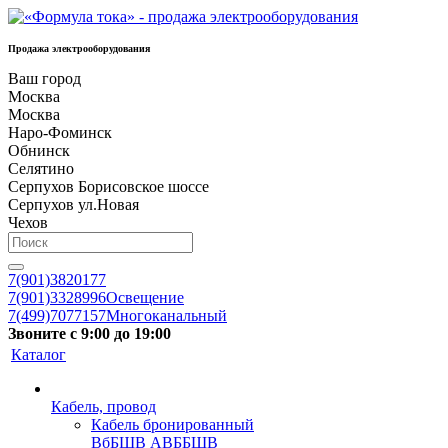
Продажа электрооборудования
Ваш город
Москва
Москва
Наро-Фоминск
Обнинск
Селятино
Серпухов Борисовское шоссе
Серпухов ул.Новая
Чехов
7(901)3820177
7(901)3328996
Освещение
7(499)7077157
Многоканальный
Звоните с 9:00 до 19:00
Каталог
Кабель, провод
Кабель бронированный
ВбБШВ АВББШВ