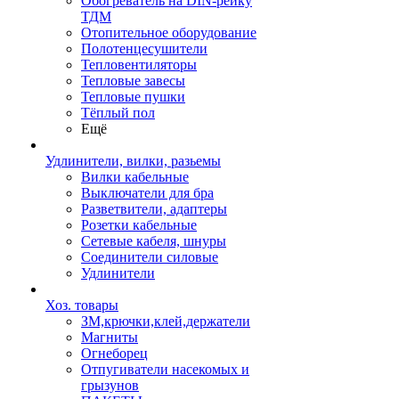
Обогреватель на DIN-рейку
ТДМ
Отопительное оборудование
Полотенцесушители
Тепловентиляторы
Тепловые завесы
Тепловые пушки
Тёплый пол
Ещё
Удлинители, вилки, разьемы
Вилки кабельные
Выключатели для бра
Разветвители, адаптеры
Розетки кабельные
Сетевые кабеля, шнуры
Соединители силовые
Удлинители
Хоз. товары
ЗМ,крючки,клей,держатели
Магниты
Огнеборец
Отпугиватели насекомых и
грызунов