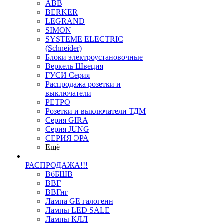
ABB
BERKER
LEGRAND
SIMON
SYSTEME ELECTRIC
(Schneider)
Блоки электроустановочные
Веркель Швеция
ГУСИ Серия
Распродажа розетки и
выключатели
РЕТРО
Розетки и выключатели ТДМ
Серия GIRA
Серия JUNG
СЕРИЯ ЭРА
Ещё
РАСПРОДАЖА!!!
ВбБШВ
ВВГ
ВВГнг
Лампа GE галогенн
Лампы LED SALE
Лампы КЛЛ