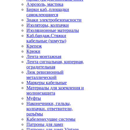
Аэрозоль, мастика
Бирки каб.,площадки
самоклеющиеся
Знаки электробезопасности
Изоляторы, колпачки
Изоляционные материалы
Каб.бандаж.Стяжки
кабельные (хомуты)
Крепеж
Крюки
Лента монтажная
Лента сигнальная, киперная,
оградительная
Люк ревизионный
металлический
Маркеры кабельные
Материалы для заземления и
молниезащита
Муфты
Наконечники, гильзы,
колпачки. ответвители,
разъёмы
Кабеленесущие системы
Патроны для ламп
Патроны для ламп Vintage