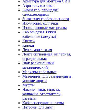
Арматура для монтажа СИП
Аэрозоль, мастика
Бирки каб.,площадки
самоклеющиеся
Знаки электробезопасности
Изоляторы, колпачки
Изоляционные материалы
Каб.бандаж.Стяжки
кабельные (хомуты)
Крепеж
Крюки
Лента монтажная
Лента сигнальная, киперная,
оградительная
Люк ревизионный
металлический
Маркеры кабельные
Материалы для заземления и
молниезащита
Муфты
Наконечники, гильзы,
колпачки. ответвители,
разъёмы
Кабеленесущие системы
Патроны для ламп