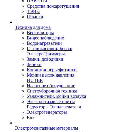
ПАКЕТЫ
Средства пожаротушения
ТЭНы
Шланги
Техника для дома
Вентиляторы
Видеонаблюдение
Водонагреватели
Газонокосилки, Бензо/
ЭлектроТриммеры
Замки, доводчики
Звонки
Кондиционеры/фитинги
Мойки высок.давления
HUTER
Насосное оборудование
Снегоуборочная техника
Увлажнители, мойки воздуха
Электро газовые плиты
Редукторы Эл.нагреватели
Электрогенераторы
Ещё
Электромонтажные материалы