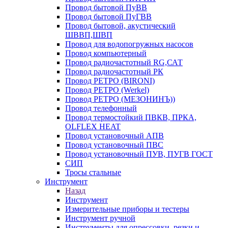
Провод бытовой ПуВВ
Провод бытовой ПуГВВ
Провод бытовой, акустический
ШВВП,ШВП
Провод для водопогружных насосов
Провод компьютерный
Провод радиочастотный RG,САТ
Провод радиочастотный РК
Провод РЕТРО (BIRONI)
Провод РЕТРО (Werkel)
Провод РЕТРО (МЕЗОНИНЪ))
Провод телефонный
Провод термостойкий ПВКВ, ПРКА,
OLFLEX HEAT
Провод установочный АПВ
Провод установочный ПВС
Провод установочный ПУВ, ПУГВ ГОСТ
СИП
Тросы стальные
Инструмент
Назад
Инструмент
Измерительные приборы и тестеры
Инструмент ручной
Инструменты для опрессовки, резки и