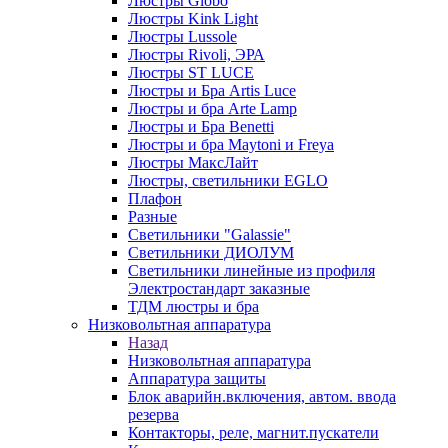
Люстры Globo
Люстры Kink Light
Люстры Lussole
Люстры Rivoli, ЭРА
Люстры ST LUCE
Люстры и Бра Artis Luce
Люстры и бра Arte Lamp
Люстры и Бра Benetti
Люстры и бра Maytoni и Freya
Люстры МаксЛайт
Люстры, светильники EGLO
Плафон
Разные
Светильники "Galassie"
Светильники ДИОЛУМ
Светильники линейные из профиля
Электростандарт заказные
ТДМ люстры и бра
Низковольтная аппаратура
Назад
Низковольтная аппаратура
Аппаратура защиты
Блок аварийн.включения, автом. ввода
резерва
Контакторы, реле, магнит.пускатели