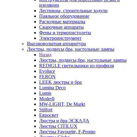
изоляции
Лестницы, строительные ходули
Паяльное оборудование
Расходные материалы
Сварочные аппараты
Фены и термопистолеты
Электроинструмент
Высоковольтная аппаратура
Люстры, подвесы,бра, настольные лампы
Назад
Люстры, подвесы,бра, настольные лампы
REDIGLE светильники из профиля
Evoluce
FERON
LEEK люстры и бра
Lumina Deco
Lumis
Moderli
MW-LIGHT, De Markt
Stilfort
Евросвет
Люстра и бра ЭСКАДА
Люстры CITILUX
Люстры Favourite, F-Promo