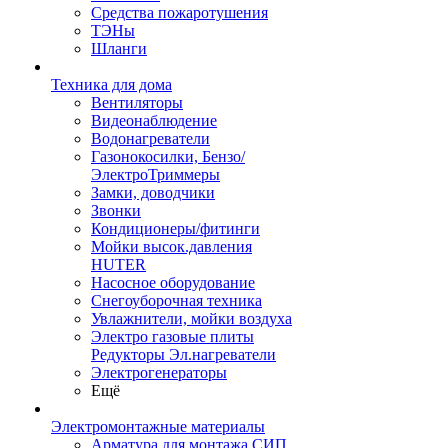
Средства пожаротушения
ТЭНы
Шланги
Техника для дома
Вентиляторы
Видеонаблюдение
Водонагреватели
Газонокосилки, Бензо/
ЭлектроТриммеры
Замки, доводчики
Звонки
Кондиционеры/фитинги
Мойки высок.давления
HUTER
Насосное оборудование
Снегоуборочная техника
Увлажнители, мойки воздуха
Электро газовые плиты
Редукторы Эл.нагреватели
Электрогенераторы
Ещё
Электромонтажные материалы
Арматура для монтажа СИП