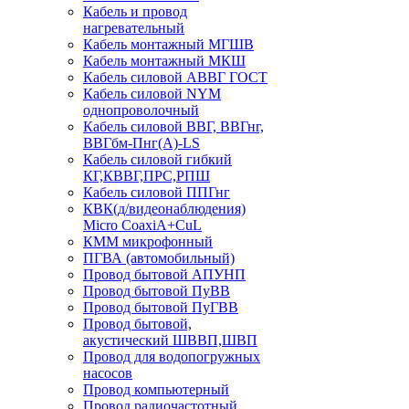
Кабель и провод
нагревательный
Кабель монтажный МГШВ
Кабель монтажный МКШ
Кабель силовой АВВГ ГОСТ
Кабель силовой NYM
однопроволочный
Кабель силовой ВВГ, ВВГнг,
ВВГбм-Пнг(А)-LS
Кабель силовой гибкий
КГ,КВВГ,ПРС,РПШ
Кабель силовой ППГнг
КВК(д/видеонаблюдения)
Micro CoaxiA+CuL
КММ микрофонный
ПГВА (автомобильный)
Провод бытовой АПУНП
Провод бытовой ПуВВ
Провод бытовой ПуГВВ
Провод бытовой,
акустический ШВВП,ШВП
Провод для водопогружных
насосов
Провод компьютерный
Провод радиочастотный