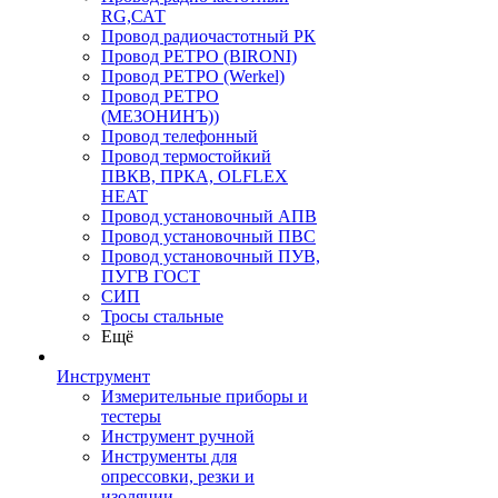
RG,САТ
Провод радиочастотный РК
Провод РЕТРО (BIRONI)
Провод РЕТРО (Werkel)
Провод РЕТРО
(МЕЗОНИНЪ))
Провод телефонный
Провод термостойкий
ПВКВ, ПРКА, OLFLEX
HEAT
Провод установочный АПВ
Провод установочный ПВС
Провод установочный ПУВ,
ПУГВ ГОСТ
СИП
Тросы стальные
Ещё
Инструмент
Измерительные приборы и
тестеры
Инструмент ручной
Инструменты для
опрессовки, резки и
изоляции