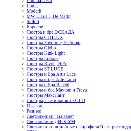
Lumina Deco
Lumis
Moderli
MW-LIGHT, De Markt
Stilfort
Евросвет
Люстра и бра ЭСКАДА
Люстры CITILUX
Люстры Favourite, F-Promo
Люстры Globo
Люстры Kink Light
Люстры Lussole
Люстры Rivoli, ЭРА
Люстры ST LUCE
Люстры и Бра Artis Luce
Люстры и бра Arte Lamp
Люстры и Бра Benetti
Люстры и бра Maytoni и Freya
Люстры МаксЛайт
Люстры, светильники EGLO
Плафон
Разные
Светильники "Galassie"
Светильники ДИОЛУМ
Светильники линейные из профиля Электростандар