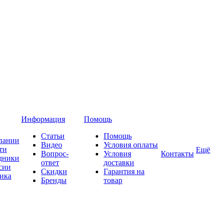
Информация
Помощь
Статьи
Помощь
пании
Видео
Условия оплаты
ти
Ещё
Вопрос-
Условия
Контакты
дники
ответ
доставки
сии
Скидки
Гарантия на
ика
Бренды
товар