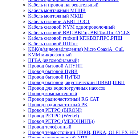
Кабель и провод нагревательный
Кабель монтажный МГШВ
Кабель монтажный МКШ
Кабель силовой АВВГ ГОСТ
Кабель силовой NYM однопроволочный
Кабель силовой ВВГ, ВВГнг, ВВГбм-Пнг(А)-LS
Кабель силовой гибкий КГ,КВВГ,ПРС,РПШ
Кабель силовой ППГнг
КВК(д/видеонаблюдения) Micro CoaxiA+CuL
КММ микрофонный
ПГВА (автомобильный)
Провод бытовой АПУНП
Провод бытовой ПуВВ
Провод бытовой ПуГВВ
Провод бытовой, акустический ШВВП,ШВП
Провод для водопогружных насосов
Провод компьютерный
Провод радиочастотный RG,САТ
Провод радиочастотный РК
Провод РЕТРО (BIRONI)
Провод РЕТРО (Werkel)
Провод РЕТРО (МЕЗОНИНЪ))
Провод телефонный
Провод термостойкий ПВКВ, ПРКА, OLFLEX HE
Провод установочный АПВ