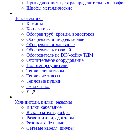
Принадлежности для распределительных шкафов
Шкафы металлические
Теплотехника
Камины
Конвекторы
Обогрев труб, кровли, водостоков
Обогреватели инфрактасные
Обогреватели масляные
Обогреватель газовый
Обогреватель на DIN-рейку ТДМ
Отопительное оборудование
Полотенцесушители
Тепловентиляторы
Тепловые завесы
Тепловые пушки
Тёплый пол
Ещё
Удлинители, вилки, разьемы
Вилки кабельные
Выключатели для бра
Разветвители, адаптеры
Розетки кабельные
Сетевые кабеля, шнуры