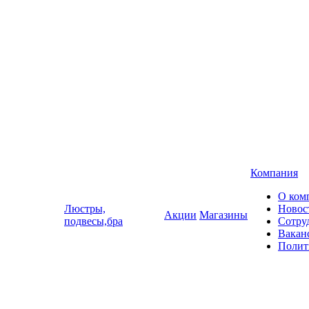
Компания
О ком
Люстры,
Новос
Акции
Магазины
подвесы,бра
Сотру
Вакан
Полит