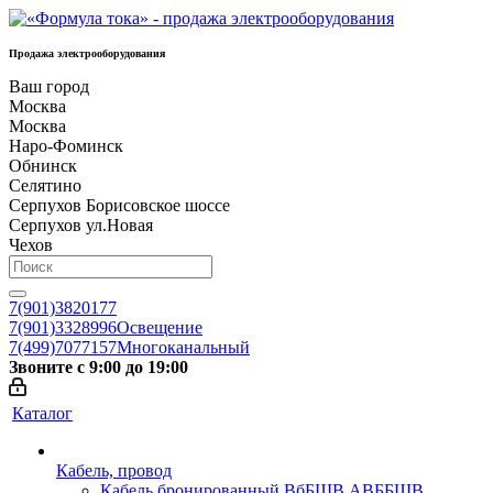
Продажа электрооборудования
Ваш город
Москва
Москва
Наро-Фоминск
Обнинск
Селятино
Серпухов Борисовское шоссе
Серпухов ул.Новая
Чехов
7(901)3820177
7(901)3328996
Освещение
7(499)7077157
Многоканальный
Звоните с 9:00 до 19:00
Каталог
Кабель, провод
Кабель бронированный ВбБШВ АВББШВ