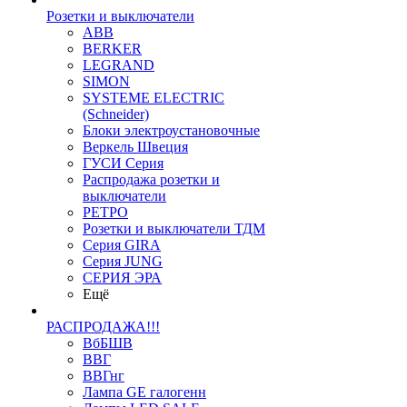
Розетки и выключатели
ABB
BERKER
LEGRAND
SIMON
SYSTEME ELECTRIC
(Schneider)
Блоки электроустановочные
Веркель Швеция
ГУСИ Серия
Распродажа розетки и
выключатели
РЕТРО
Розетки и выключатели ТДМ
Серия GIRA
Серия JUNG
СЕРИЯ ЭРА
Ещё
РАСПРОДАЖА!!!
ВбБШВ
ВВГ
ВВГнг
Лампа GE галогенн