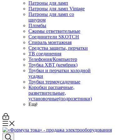
Патроны для ламп
Патроны для ламп Vintage
Патроны для ламп со
шнуром
Пломбы
Сжимы ответвительные
Соединители SKOTCH
Спираль монтажная
Средства защиты, перчатки
ТВ соединения
Телефония/Компьютер
Трубка ХВТ (кембрик)
Трубки и перчатки холодной
усадки
Трубки термоусадочные
Коробки распаячные,
разветвительные,
установочные(подрозетники)
Ещё