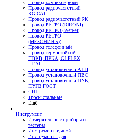
Провод компьютерный
Провод радиочастотный
RG,САТ
Провод радиочастотный РК
Провод РЕТРО (BIRONI)
Провод РЕТРО (Werkel)
Провод РЕТРО
(МЕЗОНИНЪ))
Провод телефонный
Провод термостойкий
ПВКВ, ПРКА, OLFLEX
HEAT
Провод установочный АПВ
Провод установочный ПВС
Провод установочный ПУВ,
ПУГВ ГОСТ
СИП
Тросы стальные
Ещё
Инструмент
Измерительные приборы и
тестеры
Инструмент ручной
Инструменты для