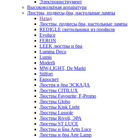
Электроинструмент
Высоковольтная аппаратура
Люстры, подвесы,бра, настольные лампы
Назад
Люстры, подвесы,бра, настольные лампы
REDIGLE светильники из профиля
Evoluce
FERON
LEEK люстры и бра
Lumina Deco
Lumis
Moderli
MW-LIGHT, De Markt
Stilfort
Евросвет
Люстра и бра ЭСКАДА
Люстры CITILUX
Люстры Favourite, F-Promo
Люстры Globo
Люстры Kink Light
Люстры Lussole
Люстры Rivoli, ЭРА
Люстры ST LUCE
Люстры и Бра Artis Luce
Люстры и бра Arte Lamp