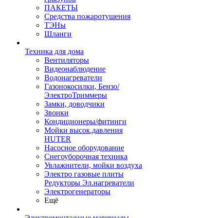
ПАКЕТЫ
Средства пожаротушения
ТЭНы
Шланги
Техника для дома
Вентиляторы
Видеонаблюдение
Водонагреватели
Газонокосилки, Бензо/
ЭлектроТриммеры
Замки, доводчики
Звонки
Кондиционеры/фитинги
Мойки высок.давления
HUTER
Насосное оборудование
Снегоуборочная техника
Увлажнители, мойки воздуха
Электро газовые плиты
Редукторы Эл.нагреватели
Электрогенераторы
Ещё
Электромонтажные материалы