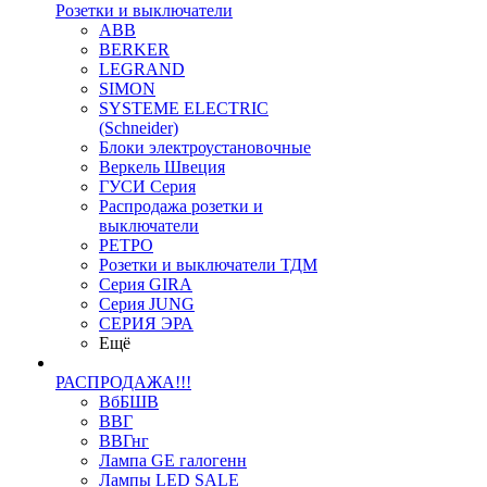
Розетки и выключатели
ABB
BERKER
LEGRAND
SIMON
SYSTEME ELECTRIC
(Schneider)
Блоки электроустановочные
Веркель Швеция
ГУСИ Серия
Распродажа розетки и
выключатели
РЕТРО
Розетки и выключатели ТДМ
Серия GIRA
Серия JUNG
СЕРИЯ ЭРА
Ещё
РАСПРОДАЖА!!!
ВбБШВ
ВВГ
ВВГнг
Лампа GE галогенн
Лампы LED SALE