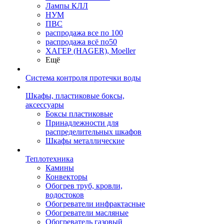
Лампы КЛЛ
НУМ
ПВС
распродажа все по 100
распродажа всё по50
ХАГЕР (HAGER), Moeller
Ещё
Система контроля протечки воды
Шкафы, пластиковые боксы,
аксессуары
Боксы пластиковые
Принадлежности для
распределительных шкафов
Шкафы металлические
Теплотехника
Камины
Конвекторы
Обогрев труб, кровли,
водостоков
Обогреватели инфрактасные
Обогреватели масляные
Обогреватель газовый