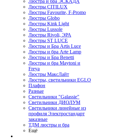
Люстра и бра ЭСКАДА
Люстры CITILUX
Люстры Favourite, F-Promo
Люстры Globo
Люстры Kink Light
Люстры Lussole
Люстры Rivoli, ЭРА
Люстры ST LUCE
Люстры и Бра Artis Luce
Люстры и бра Arte Lamp
Люстры и Бра Benetti
Люстры и бра Maytoni и
Freya
Люстры МаксЛайт
Люстры, светильники EGLO
Плафон
Разные
Светильники "Galassie"
Светильники ДИОЛУМ
Светильники линейные из
профиля Электростандарт
заказные
ТДМ люстры и бра
Ещё