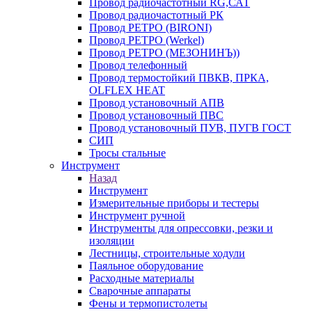
Провод радиочастотный RG,САТ
Провод радиочастотный РК
Провод РЕТРО (BIRONI)
Провод РЕТРО (Werkel)
Провод РЕТРО (МЕЗОНИНЪ))
Провод телефонный
Провод термостойкий ПВКВ, ПРКА,
OLFLEX HEAT
Провод установочный АПВ
Провод установочный ПВС
Провод установочный ПУВ, ПУГВ ГОСТ
СИП
Тросы стальные
Инструмент
Назад
Инструмент
Измерительные приборы и тестеры
Инструмент ручной
Инструменты для опрессовки, резки и
изоляции
Лестницы, строительные ходули
Паяльное оборудование
Расходные материалы
Сварочные аппараты
Фены и термопистолеты