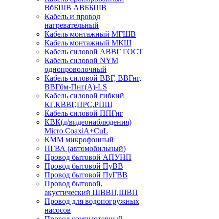
ВбБШВ АВББШВ
Кабель и провод
нагревательный
Кабель монтажный МГШВ
Кабель монтажный МКШ
Кабель силовой АВВГ ГОСТ
Кабель силовой NYM
однопроволочный
Кабель силовой ВВГ, ВВГнг,
ВВГбм-Пнг(А)-LS
Кабель силовой гибкий
КГ,КВВГ,ПРС,РПШ
Кабель силовой ППГнг
КВК(д/видеонаблюдения)
Micro CoaxiA+CuL
КММ микрофонный
ПГВА (автомобильный)
Провод бытовой АПУНП
Провод бытовой ПуВВ
Провод бытовой ПуГВВ
Провод бытовой,
акустический ШВВП,ШВП
Провод для водопогружных
насосов
Провод компьютерный