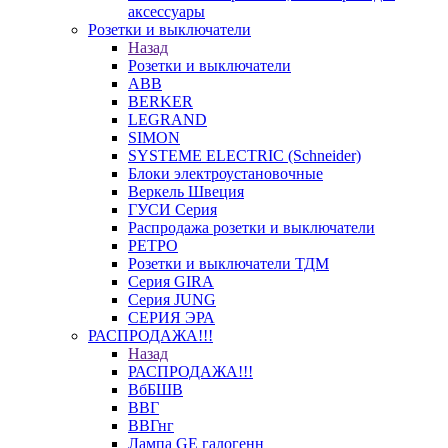
аксессуары
Розетки и выключатели
Назад
Розетки и выключатели
ABB
BERKER
LEGRAND
SIMON
SYSTEME ELECTRIC (Schneider)
Блоки электроустановочные
Веркель Швеция
ГУСИ Серия
Распродажа розетки и выключатели
РЕТРО
Розетки и выключатели ТДМ
Серия GIRA
Серия JUNG
СЕРИЯ ЭРА
РАСПРОДАЖА!!!
Назад
РАСПРОДАЖА!!!
ВбБШВ
ВВГ
ВВГнг
Лампа GE галогенн