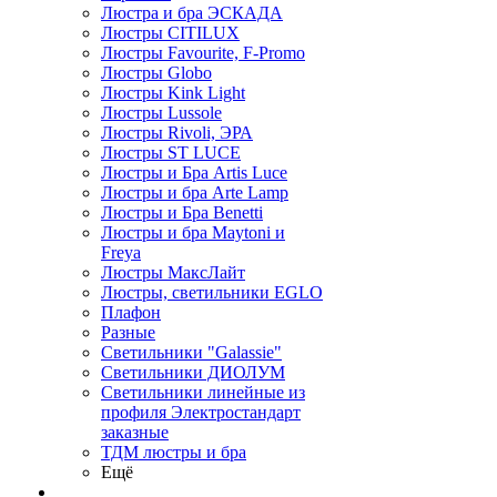
Люстра и бра ЭСКАДА
Люстры CITILUX
Люстры Favourite, F-Promo
Люстры Globo
Люстры Kink Light
Люстры Lussole
Люстры Rivoli, ЭРА
Люстры ST LUCE
Люстры и Бра Artis Luce
Люстры и бра Arte Lamp
Люстры и Бра Benetti
Люстры и бра Maytoni и
Freya
Люстры МаксЛайт
Люстры, светильники EGLO
Плафон
Разные
Светильники "Galassie"
Светильники ДИОЛУМ
Светильники линейные из
профиля Электростандарт
заказные
ТДМ люстры и бра
Ещё