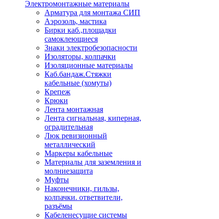
Электромонтажные материалы
Арматура для монтажа СИП
Аэрозоль, мастика
Бирки каб.,площадки
самоклеющиеся
Знаки электробезопасности
Изоляторы, колпачки
Изоляционные материалы
Каб.бандаж.Стяжки
кабельные (хомуты)
Крепеж
Крюки
Лента монтажная
Лента сигнальная, киперная,
оградительная
Люк ревизионный
металлический
Маркеры кабельные
Материалы для заземления и
молниезащита
Муфты
Наконечники, гильзы,
колпачки. ответвители,
разъёмы
Кабеленесущие системы