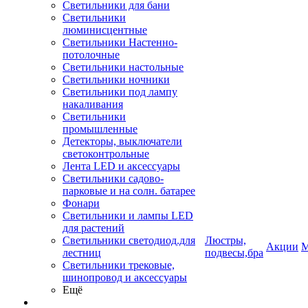
Светильники для бани
Светильники
люминисцентные
Светильники Настенно-
потолочные
Светильники настольные
Светильники ночники
Светильники под лампу
накаливания
Светильники
промышленные
Детекторы, выключатели
светоконтрольные
Лента LED и аксессуары
Светильники садово-
парковые и на солн. батарее
Фонари
Светильники и лампы LED
для растений
Светильники светодиод.для
Люстры,
Акции
М
лестниц
подвесы,бра
Светильники трековые,
шинопровод и аксессуары
Ещё