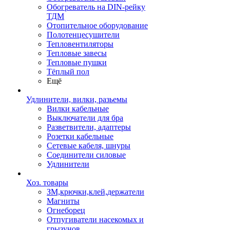
Обогреватель на DIN-рейку
ТДМ
Отопительное оборудование
Полотенцесушители
Тепловентиляторы
Тепловые завесы
Тепловые пушки
Тёплый пол
Ещё
Удлинители, вилки, разьемы
Вилки кабельные
Выключатели для бра
Разветвители, адаптеры
Розетки кабельные
Сетевые кабеля, шнуры
Соединители силовые
Удлинители
Хоз. товары
ЗМ,крючки,клей,держатели
Магниты
Огнеборец
Отпугиватели насекомых и
грызунов