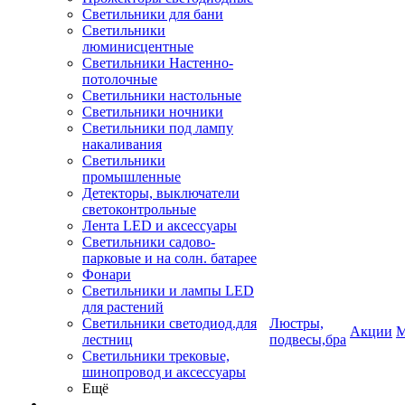
Светильники для бани
Светильники
люминисцентные
Светильники Настенно-
потолочные
Светильники настольные
Светильники ночники
Светильники под лампу
накаливания
Светильники
промышленные
Детекторы, выключатели
светоконтрольные
Лента LED и аксессуары
Светильники садово-
парковые и на солн. батарее
Фонари
Светильники и лампы LED
для растений
Светильники светодиод.для
Люстры,
Акции
М
лестниц
подвесы,бра
Светильники трековые,
шинопровод и аксессуары
Ещё