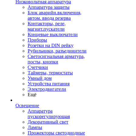
Низковольтная аппаратура
Аппаратура защиты
Блок аварийн.включения,
автом. ввода резерва
Контакторы, реле,
магнит.пускатели
Концевые выключатели
Приборы
Розетки на DIN рейку
Рубильники, разъединители
Светосигнальная арматура,
посты, кнопки
Счетчики
Таймеры, термостаты
Умный дом
Устройства питания
Электродвигатели
Ещё
Освещение
Аппаратура
пускорегулирующая
Декоративный свет
Лампы
Прожекторы светодиодные