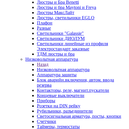
Люстры и Бра Benetti
Люстры и бра Maytoni и Freya
Люстры МаксЛайт
Люстры, светильники EGLO
Плафон
Разные
Светильники "Galassie"
Светильники ДИОЛУМ
Светильники линейные из профиля
Электростандарт заказные
ТДМ люстры и бра
Низковольтная аппаратура
Назад
Низковольтная аппаратура
Аппаратура защиты
Блок аварийн.включения, автом. ввода
резерва
Контакторы, реле, магнит.пускатели
Концевые выключатели
Приборы
Розетки на DIN рейку
Рубильники, разъединители
Светосигнальная арматура, посты, кнопки
Счетчики
Таймеры, термостаты