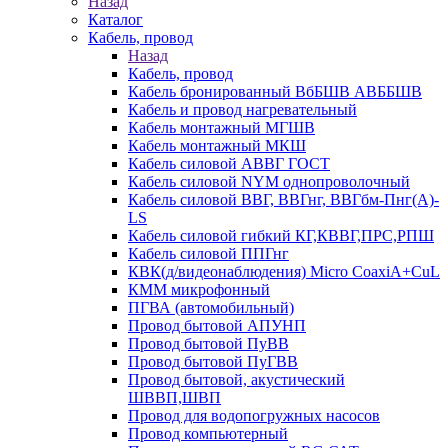
Назад
Каталог
Кабель, провод
Назад
Кабель, провод
Кабель бронированный ВбБШВ АВББШВ
Кабель и провод нагревательный
Кабель монтажный МГШВ
Кабель монтажный МКШ
Кабель силовой АВВГ ГОСТ
Кабель силовой NYM однопроволочный
Кабель силовой ВВГ, ВВГнг, ВВГбм-Пнг(А)-
LS
Кабель силовой гибкий КГ,КВВГ,ПРС,РПШ
Кабель силовой ППГнг
КВК(д/видеонаблюдения) Micro CoaxiA+CuL
КММ микрофонный
ПГВА (автомобильный)
Провод бытовой АПУНП
Провод бытовой ПуВВ
Провод бытовой ПуГВВ
Провод бытовой, акустический
ШВВП,ШВП
Провод для водопогружных насосов
Провод компьютерный