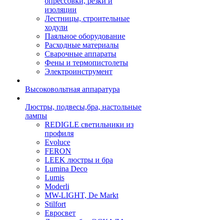
опрессовки, резки и
изоляции
Лестницы, строительные
ходули
Паяльное оборудование
Расходные материалы
Сварочные аппараты
Фены и термопистолеты
Электроинструмент
Высоковольтная аппаратура
Люстры, подвесы,бра, настольные
лампы
REDIGLE светильники из
профиля
Evoluce
FERON
LEEK люстры и бра
Lumina Deco
Lumis
Moderli
MW-LIGHT, De Markt
Stilfort
Евросвет