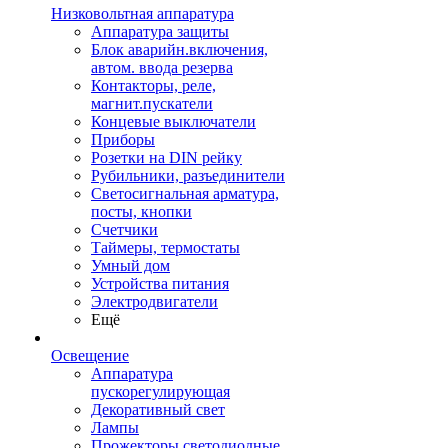
Низковольтная аппаратура
Аппаратура защиты
Блок аварийн.включения,
автом. ввода резерва
Контакторы, реле,
магнит.пускатели
Концевые выключатели
Приборы
Розетки на DIN рейку
Рубильники, разъединители
Светосигнальная арматура,
посты, кнопки
Счетчики
Таймеры, термостаты
Умный дом
Устройства питания
Электродвигатели
Ещё
Освещение
Аппаратура
пускорегулирующая
Декоративный свет
Лампы
Прожекторы светодиодные