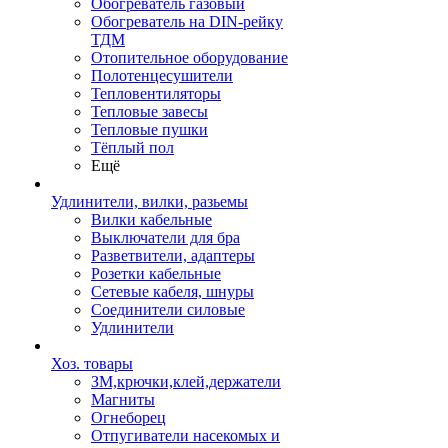
Обогреватель газовый
Обогреватель на DIN-рейку
ТДМ
Отопительное оборудование
Полотенцесушители
Тепловентиляторы
Тепловые завесы
Тепловые пушки
Тёплый пол
Ещё
Удлинители, вилки, разьемы
Вилки кабельные
Выключатели для бра
Разветвители, адаптеры
Розетки кабельные
Сетевые кабеля, шнуры
Соединители силовые
Удлинители
Хоз. товары
ЗМ,крючки,клей,держатели
Магниты
Огнеборец
Отпугиватели насекомых и