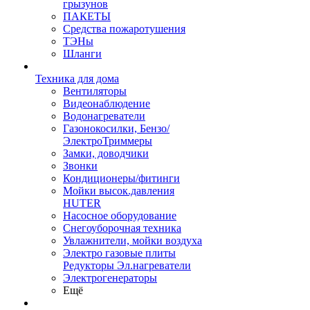
грызунов
ПАКЕТЫ
Средства пожаротушения
ТЭНы
Шланги
Техника для дома
Вентиляторы
Видеонаблюдение
Водонагреватели
Газонокосилки, Бензо/
ЭлектроТриммеры
Замки, доводчики
Звонки
Кондиционеры/фитинги
Мойки высок.давления
HUTER
Насосное оборудование
Снегоуборочная техника
Увлажнители, мойки воздуха
Электро газовые плиты
Редукторы Эл.нагреватели
Электрогенераторы
Ещё