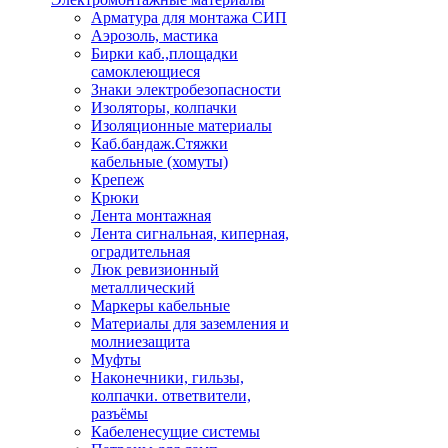
Арматура для монтажа СИП
Аэрозоль, мастика
Бирки каб.,площадки
самоклеющиеся
Знаки электробезопасности
Изоляторы, колпачки
Изоляционные материалы
Каб.бандаж.Стяжки
кабельные (хомуты)
Крепеж
Крюки
Лента монтажная
Лента сигнальная, киперная,
оградительная
Люк ревизионный
металлический
Маркеры кабельные
Материалы для заземления и
молниезащита
Муфты
Наконечники, гильзы,
колпачки. ответвители,
разъёмы
Кабеленесущие системы