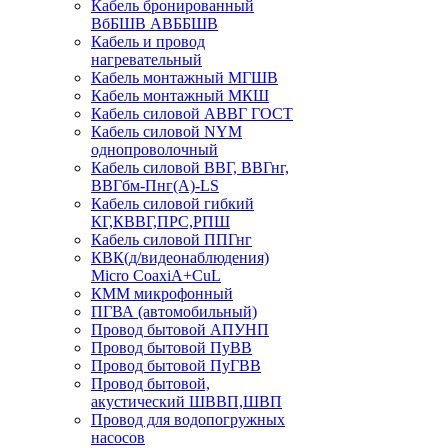
Кабель бронированный
ВбБШВ АВББШВ
Кабель и провод
нагревательный
Кабель монтажный МГШВ
Кабель монтажный МКШ
Кабель силовой АВВГ ГОСТ
Кабель силовой NYM
однопроволочный
Кабель силовой ВВГ, ВВГнг,
ВВГбм-Пнг(А)-LS
Кабель силовой гибкий
КГ,КВВГ,ПРС,РПШ
Кабель силовой ППГнг
КВК(д/видеонаблюдения)
Micro CoaxiA+CuL
КММ микрофонный
ПГВА (автомобильный)
Провод бытовой АПУНП
Провод бытовой ПуВВ
Провод бытовой ПуГВВ
Провод бытовой,
акустический ШВВП,ШВП
Провод для водопогружных
насосов