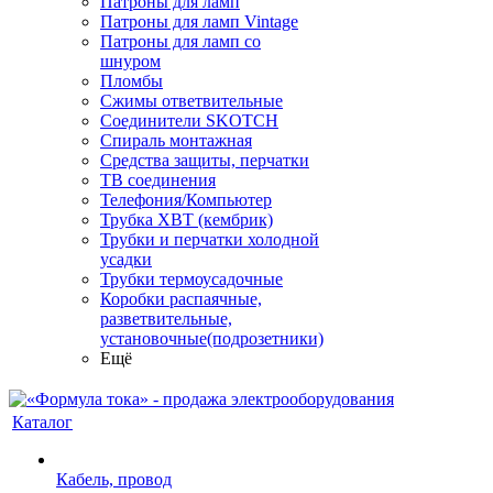
Патроны для ламп
Патроны для ламп Vintage
Патроны для ламп со
шнуром
Пломбы
Сжимы ответвительные
Соединители SKOTCH
Спираль монтажная
Средства защиты, перчатки
ТВ соединения
Телефония/Компьютер
Трубка ХВТ (кембрик)
Трубки и перчатки холодной
усадки
Трубки термоусадочные
Коробки распаячные,
разветвительные,
установочные(подрозетники)
Ещё
Каталог
Кабель, провод