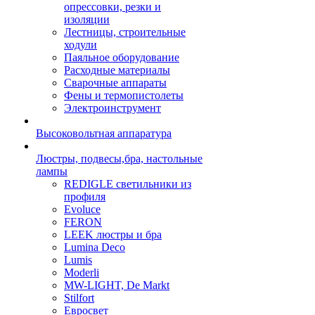
опрессовки, резки и
изоляции
Лестницы, строительные
ходули
Паяльное оборудование
Расходные материалы
Сварочные аппараты
Фены и термопистолеты
Электроинструмент
Высоковольтная аппаратура
Люстры, подвесы,бра, настольные
лампы
REDIGLE светильники из
профиля
Evoluce
FERON
LEEK люстры и бра
Lumina Deco
Lumis
Moderli
MW-LIGHT, De Markt
Stilfort
Евросвет