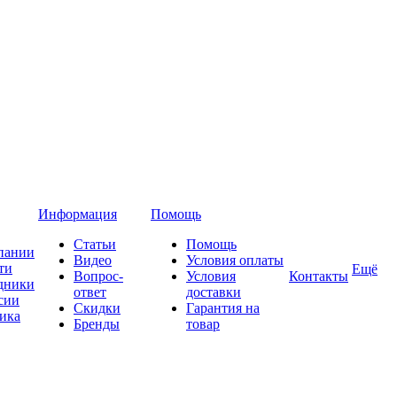
Информация
Помощь
Статьи
Помощь
пании
Видео
Условия оплаты
ти
Ещё
Вопрос-
Условия
Контакты
дники
ответ
доставки
сии
Скидки
Гарантия на
ика
Бренды
товар