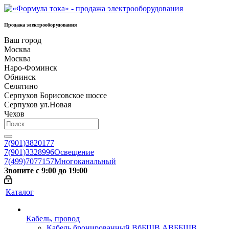
Продажа электрооборудования
Ваш город
Москва
Москва
Наро-Фоминск
Обнинск
Селятино
Серпухов Борисовское шоссе
Серпухов ул.Новая
Чехов
7(901)3820177
7(901)3328996
Освещение
7(499)7077157
Многоканальный
Звоните с 9:00 до 19:00
Каталог
Кабель, провод
Кабель бронированный ВбБШВ АВББШВ