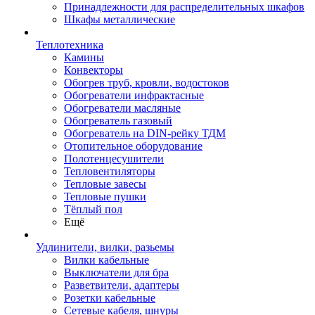
Принадлежности для распределительных шкафов
Шкафы металлические
Теплотехника
Камины
Конвекторы
Обогрев труб, кровли, водостоков
Обогреватели инфрактасные
Обогреватели масляные
Обогреватель газовый
Обогреватель на DIN-рейку ТДМ
Отопительное оборудование
Полотенцесушители
Тепловентиляторы
Тепловые завесы
Тепловые пушки
Тёплый пол
Ещё
Удлинители, вилки, разьемы
Вилки кабельные
Выключатели для бра
Разветвители, адаптеры
Розетки кабельные
Сетевые кабеля, шнуры