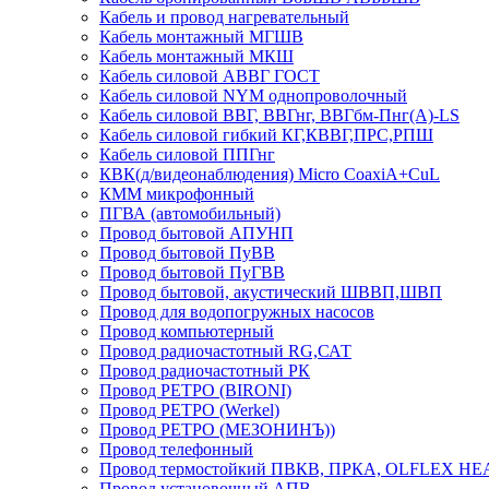
Кабель и провод нагревательный
Кабель монтажный МГШВ
Кабель монтажный МКШ
Кабель силовой АВВГ ГОСТ
Кабель силовой NYM однопроволочный
Кабель силовой ВВГ, ВВГнг, ВВГбм-Пнг(А)-LS
Кабель силовой гибкий КГ,КВВГ,ПРС,РПШ
Кабель силовой ППГнг
КВК(д/видеонаблюдения) Micro CoaxiA+CuL
КММ микрофонный
ПГВА (автомобильный)
Провод бытовой АПУНП
Провод бытовой ПуВВ
Провод бытовой ПуГВВ
Провод бытовой, акустический ШВВП,ШВП
Провод для водопогружных насосов
Провод компьютерный
Провод радиочастотный RG,САТ
Провод радиочастотный РК
Провод РЕТРО (BIRONI)
Провод РЕТРО (Werkel)
Провод РЕТРО (МЕЗОНИНЪ))
Провод телефонный
Провод термостойкий ПВКВ, ПРКА, OLFLEX HE
Провод установочный АПВ