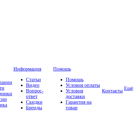
Информация
Помощь
Статьи
Помощь
пании
Видео
Условия оплаты
ти
Ещё
Вопрос-
Условия
Контакты
дники
ответ
доставки
сии
Скидки
Гарантия на
ика
Бренды
товар