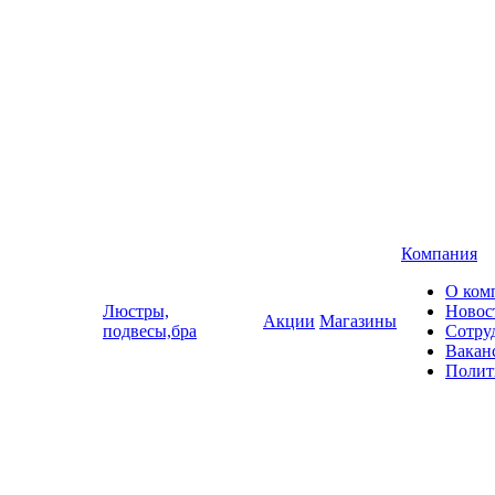
Компания
О ком
Люстры,
Новос
Акции
Магазины
подвесы,бра
Сотру
Вакан
Полит