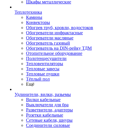
Шкафы металлические
Теплотехника
Камины
Конвекторы
Обогрев труб, кровли, водостоков
Обогреватели инфрактасные
Обогреватели масляные
Обогреватель газовый
Обогреватель на DIN-рейку ТДМ
Отопительное оборудование
Полотенцесушители
Тепловентиляторы
Тепловые завесы
Тепловые пушки
Тёплый пол
Ещё
Удлинители, вилки, разьемы
Вилки кабельные
Выключатели для бра
Разветвители, адаптеры
Розетки кабельные
Сетевые кабеля, шнуры
Соединители силовые