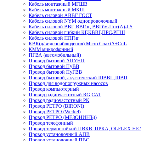
Кабель монтажный МГШВ
Кабель монтажный МКШ
Кабель силовой АВВГ ГОСТ
Кабель силовой NYM однопроволочный
Кабель силовой ВВГ, ВВГнг, ВВГбм-Пнг(А)-LS
Кабель силовой гибкий КГ,КВВГ,ПРС,РПШ
Кабель силовой ППГнг
КВК(д/видеонаблюдения) Micro CoaxiA+CuL
КММ микрофонный
ПГВА (автомобильный)
Провод бытовой АПУНП
Провод бытовой ПуВВ
Провод бытовой ПуГВВ
Провод бытовой, акустический ШВВП,ШВП
Провод для водопогружных насосов
Провод компьютерный
Провод радиочастотный RG,САТ
Провод радиочастотный РК
Провод РЕТРО (BIRONI)
Провод РЕТРО (Werkel)
Провод РЕТРО (МЕЗОНИНЪ))
Провод телефонный
Провод термостойкий ПВКВ, ПРКА, OLFLEX HE
Провод установочный АПВ
Провод установочный ПВС