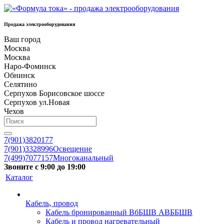
Продажа электрооборудования
Ваш город
Москва
Москва
Наро-Фоминск
Обнинск
Селятино
Серпухов Борисовское шоссе
Серпухов ул.Новая
Чехов
7(901)3820177
7(901)3328996
Освещение
7(499)7077157
Многоканальный
Звоните с 9:00 до 19:00
Каталог
Кабель, провод
Кабель бронированный ВбБШВ АВББШВ
Кабель и провод нагревательный