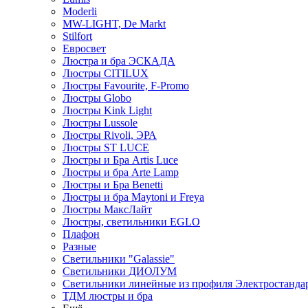
Moderli
MW-LIGHT, De Markt
Stilfort
Евросвет
Люстра и бра ЭСКАДА
Люстры CITILUX
Люстры Favourite, F-Promo
Люстры Globo
Люстры Kink Light
Люстры Lussole
Люстры Rivoli, ЭРА
Люстры ST LUCE
Люстры и Бра Artis Luce
Люстры и бра Arte Lamp
Люстры и Бра Benetti
Люстры и бра Maytoni и Freya
Люстры МаксЛайт
Люстры, светильники EGLO
Плафон
Разные
Светильники "Galassie"
Светильники ДИОЛУМ
Светильники линейные из профиля Электростандар
ТДМ люстры и бра