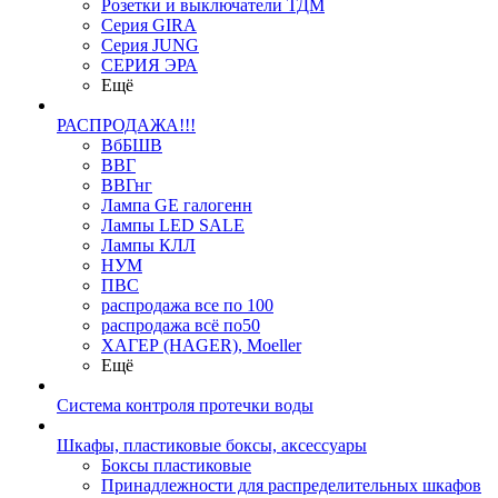
Розетки и выключатели ТДМ
Серия GIRA
Серия JUNG
СЕРИЯ ЭРА
Ещё
РАСПРОДАЖА!!!
ВбБШВ
ВВГ
ВВГнг
Лампа GE галогенн
Лампы LED SALE
Лампы КЛЛ
НУМ
ПВС
распродажа все по 100
распродажа всё по50
ХАГЕР (HAGER), Moeller
Ещё
Система контроля протечки воды
Шкафы, пластиковые боксы, аксессуары
Боксы пластиковые
Принадлежности для распределительных шкафов