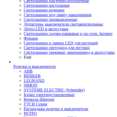
Светильники Настенно-потолочные
Светильники настольные
Светильники ночники
Светильники под лампу накаливания
Светильники промышленные
Детекторы, выключатели светоконтрольные
Лента LED и аксессуары
Светильники садово-парковые и на солн. батарее
Фонари
Светильники и лампы LED для растений
Светильники светодиод.для лестниц
Светильники трековые, шинопровод и аксессуары
Ещё
Розетки и выключатели
ABB
BERKER
LEGRAND
SIMON
SYSTEME ELECTRIC (Schneider)
Блоки электроустановочные
Веркель Швеция
ГУСИ Серия
Распродажа розетки и выключатели
РЕТРО