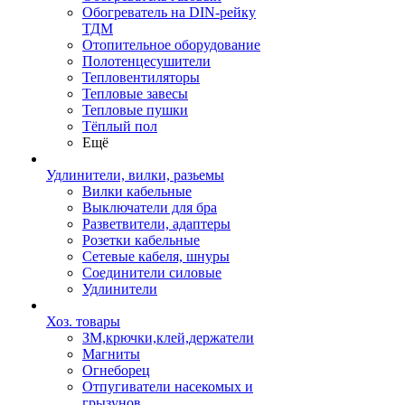
Обогреватель на DIN-рейку
ТДМ
Отопительное оборудование
Полотенцесушители
Тепловентиляторы
Тепловые завесы
Тепловые пушки
Тёплый пол
Ещё
Удлинители, вилки, разьемы
Вилки кабельные
Выключатели для бра
Разветвители, адаптеры
Розетки кабельные
Сетевые кабеля, шнуры
Соединители силовые
Удлинители
Хоз. товары
ЗМ,крючки,клей,держатели
Магниты
Огнеборец
Отпугиватели насекомых и
грызунов