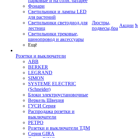
парковые и на солн. батарее
Фонари
Светильники и лампы LED
для растений
Светильники светодиод.для
Люстры,
Акции
М
лестниц
подвесы,бра
Светильники трековые,
шинопровод и аксессуары
Ещё
Розетки и выключатели
ABB
BERKER
LEGRAND
SIMON
SYSTEME ELECTRIC
(Schneider)
Блоки электроустановочные
Веркель Швеция
ГУСИ Серия
Распродажа розетки и
выключатели
РЕТРО
Розетки и выключатели ТДМ
Серия GIRA