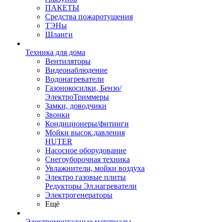
ПАКЕТЫ
Средства пожаротушения
ТЭНы
Шланги
Техника для дома
Вентиляторы
Видеонаблюдение
Водонагреватели
Газонокосилки, Бензо/
ЭлектроТриммеры
Замки, доводчики
Звонки
Кондиционеры/фитинги
Мойки высок.давления
HUTER
Насосное оборудование
Снегоуборочная техника
Увлажнители, мойки воздуха
Электро газовые плиты
Редукторы Эл.нагреватели
Электрогенераторы
Ещё
Электромонтажные материалы