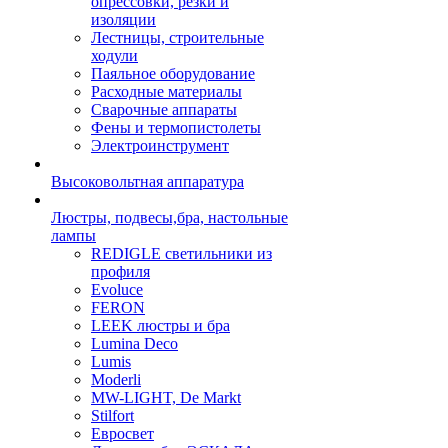
опрессовки, резки и
изоляции
Лестницы, строительные
ходули
Паяльное оборудование
Расходные материалы
Сварочные аппараты
Фены и термопистолеты
Электроинструмент
Высоковольтная аппаратура
Люстры, подвесы,бра, настольные
лампы
REDIGLE светильники из
профиля
Evoluce
FERON
LEEK люстры и бра
Lumina Deco
Lumis
Moderli
MW-LIGHT, De Markt
Stilfort
Евросвет