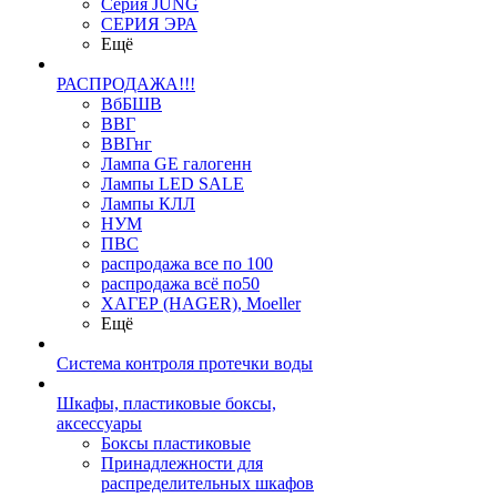
Серия JUNG
СЕРИЯ ЭРА
Ещё
РАСПРОДАЖА!!!
ВбБШВ
ВВГ
ВВГнг
Лампа GE галогенн
Лампы LED SALE
Лампы КЛЛ
НУМ
ПВС
распродажа все по 100
распродажа всё по50
ХАГЕР (HAGER), Moeller
Ещё
Система контроля протечки воды
Шкафы, пластиковые боксы,
аксессуары
Боксы пластиковые
Принадлежности для
распределительных шкафов