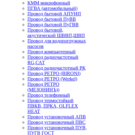
КММ микрофонный
ПГВА (автомобильный)
Провод бытовой АПУНП
Провод бытовой ПуВВ
Провод бытовой ПуГВВ
Провод бытовой,
акустический ШВВП,ШВП
Провод для водопогружных
насосов
Провод компьютерный
Провод радиочастотный
RG,САТ
Провод радиочастотный РК
Провод РЕТРО (BIRONI)
Провод РЕТРО (Werkel)
Провод РЕТРО
(МЕЗОНИНЪ))
Провод телефонный
Провод термостойкий
ПВКВ, ПРКА, OLFLEX
HEAT
Провод установочный АПВ
Провод установочный ПВС
Провод установочный ПУВ,
ПУГВ ГОСТ