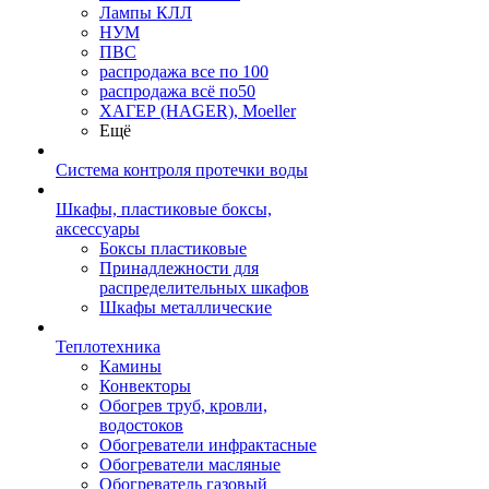
Лампы КЛЛ
НУМ
ПВС
распродажа все по 100
распродажа всё по50
ХАГЕР (HAGER), Moeller
Ещё
Система контроля протечки воды
Шкафы, пластиковые боксы,
аксессуары
Боксы пластиковые
Принадлежности для
распределительных шкафов
Шкафы металлические
Теплотехника
Камины
Конвекторы
Обогрев труб, кровли,
водостоков
Обогреватели инфрактасные
Обогреватели масляные
Обогреватель газовый