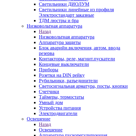
Светильники ДИОЛУМ
Светильники линейные из профиля
Электростандарт заказные
ТДМ люстры и бра
Низковольтная аппаратура
Назад
Низковольтная аппаратура
Аппаратура защиты
Блок аварийн.включения, автом. ввода
резерва
Контакторы, реле, магнит.пускатели
Концевые выключатели
Приборы
Розетки на DIN рейку
Рубильники, разъединители
Светосигнальная арматура, посты, кнопки
Счетчики
Таймеры, термостаты
Умный дом
Устройства питания
Электродвигатели
Освещение
Назад
Освещение
Аппаратура пускорегулирующая