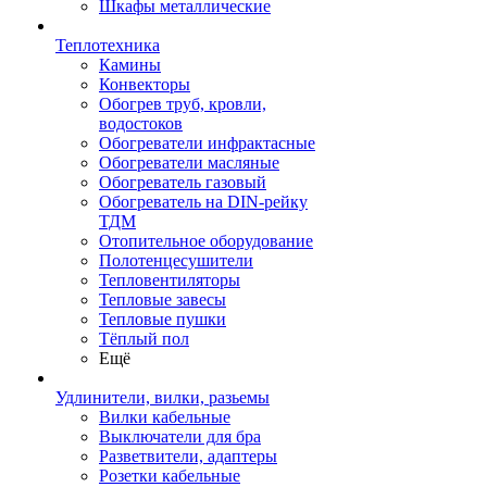
Шкафы металлические
Теплотехника
Камины
Конвекторы
Обогрев труб, кровли,
водостоков
Обогреватели инфрактасные
Обогреватели масляные
Обогреватель газовый
Обогреватель на DIN-рейку
ТДМ
Отопительное оборудование
Полотенцесушители
Тепловентиляторы
Тепловые завесы
Тепловые пушки
Тёплый пол
Ещё
Удлинители, вилки, разьемы
Вилки кабельные
Выключатели для бра
Разветвители, адаптеры
Розетки кабельные