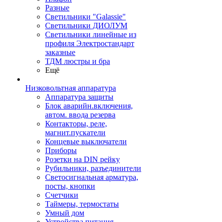
Разные
Светильники "Galassie"
Светильники ДИОЛУМ
Светильники линейные из
профиля Электростандарт
заказные
ТДМ люстры и бра
Ещё
Низковольтная аппаратура
Аппаратура защиты
Блок аварийн.включения,
автом. ввода резерва
Контакторы, реле,
магнит.пускатели
Концевые выключатели
Приборы
Розетки на DIN рейку
Рубильники, разъединители
Светосигнальная арматура,
посты, кнопки
Счетчики
Таймеры, термостаты
Умный дом
Устройства питания