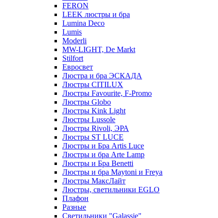
FERON
LEEK люстры и бра
Lumina Deco
Lumis
Moderli
MW-LIGHT, De Markt
Stilfort
Евросвет
Люстра и бра ЭСКАДА
Люстры CITILUX
Люстры Favourite, F-Promo
Люстры Globo
Люстры Kink Light
Люстры Lussole
Люстры Rivoli, ЭРА
Люстры ST LUCE
Люстры и Бра Artis Luce
Люстры и бра Arte Lamp
Люстры и Бра Benetti
Люстры и бра Maytoni и Freya
Люстры МаксЛайт
Люстры, светильники EGLO
Плафон
Разные
Светильники "Galassie"