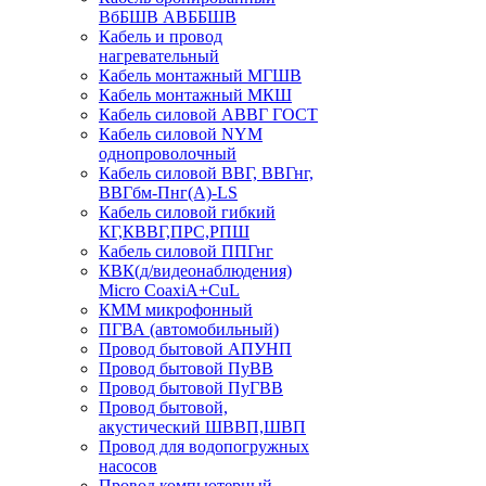
ВбБШВ АВББШВ
Кабель и провод
нагревательный
Кабель монтажный МГШВ
Кабель монтажный МКШ
Кабель силовой АВВГ ГОСТ
Кабель силовой NYM
однопроволочный
Кабель силовой ВВГ, ВВГнг,
ВВГбм-Пнг(А)-LS
Кабель силовой гибкий
КГ,КВВГ,ПРС,РПШ
Кабель силовой ППГнг
КВК(д/видеонаблюдения)
Micro CoaxiA+CuL
КММ микрофонный
ПГВА (автомобильный)
Провод бытовой АПУНП
Провод бытовой ПуВВ
Провод бытовой ПуГВВ
Провод бытовой,
акустический ШВВП,ШВП
Провод для водопогружных
насосов
Провод компьютерный