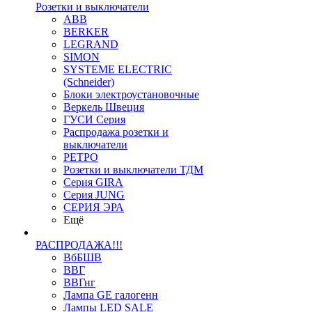
Розетки и выключатели
ABB
BERKER
LEGRAND
SIMON
SYSTEME ELECTRIC
(Schneider)
Блоки электроустановочные
Веркель Швеция
ГУСИ Серия
Распродажа розетки и
выключатели
РЕТРО
Розетки и выключатели ТДМ
Серия GIRA
Серия JUNG
СЕРИЯ ЭРА
Ещё
РАСПРОДАЖА!!!
ВбБШВ
ВВГ
ВВГнг
Лампа GE галогенн
Лампы LED SALE