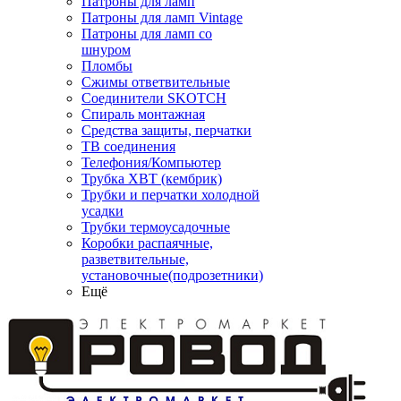
Патроны для ламп
Патроны для ламп Vintage
Патроны для ламп со
шнуром
Пломбы
Сжимы ответвительные
Соединители SKOTCH
Спираль монтажная
Средства защиты, перчатки
ТВ соединения
Телефония/Компьютер
Трубка ХВТ (кембрик)
Трубки и перчатки холодной
усадки
Трубки термоусадочные
Коробки распаячные,
разветвительные,
установочные(подрозетники)
Ещё