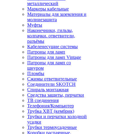
металлический
Маркеры кабельные
Материалы для заземления и
молниезащита
Муфты
Наконечники, гильзы,
колпачки. ответвители,
разъёмы
Кабеленесущие системы
Патроны для ламп
Патроны для ламп Vintage
Патроны для ламп со
шнуром
Пломбы
Сжимы ответвительные
Соединители SKOTCH
Спираль монтажная
Средства защиты, перчатки
ТВ соединения
Телефония/Компьютер
Трубка ХВТ (кембрик)
Трубки и перчатки холодной
усадки
Трубки термоусадочные
Коробки распаячные,