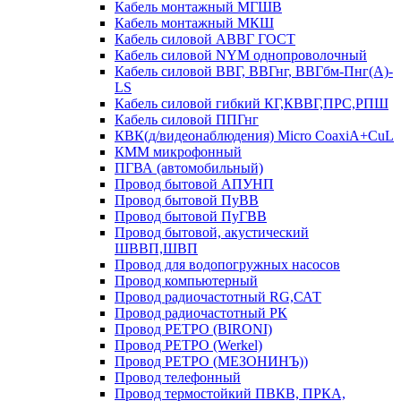
Кабель монтажный МГШВ
Кабель монтажный МКШ
Кабель силовой АВВГ ГОСТ
Кабель силовой NYM однопроволочный
Кабель силовой ВВГ, ВВГнг, ВВГбм-Пнг(А)-
LS
Кабель силовой гибкий КГ,КВВГ,ПРС,РПШ
Кабель силовой ППГнг
КВК(д/видеонаблюдения) Micro CoaxiA+CuL
КММ микрофонный
ПГВА (автомобильный)
Провод бытовой АПУНП
Провод бытовой ПуВВ
Провод бытовой ПуГВВ
Провод бытовой, акустический
ШВВП,ШВП
Провод для водопогружных насосов
Провод компьютерный
Провод радиочастотный RG,САТ
Провод радиочастотный РК
Провод РЕТРО (BIRONI)
Провод РЕТРО (Werkel)
Провод РЕТРО (МЕЗОНИНЪ))
Провод телефонный
Провод термостойкий ПВКВ, ПРКА,