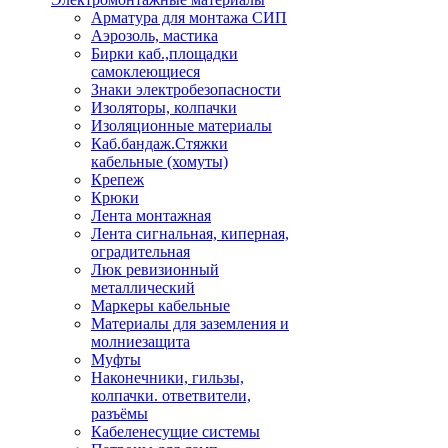
Арматура для монтажа СИП
Аэрозоль, мастика
Бирки каб.,площадки
самоклеющиеся
Знаки электробезопасности
Изоляторы, колпачки
Изоляционные материалы
Каб.бандаж.Стяжки
кабельные (хомуты)
Крепеж
Крюки
Лента монтажная
Лента сигнальная, киперная,
оградительная
Люк ревизионный
металлический
Маркеры кабельные
Материалы для заземления и
молниезащита
Муфты
Наконечники, гильзы,
колпачки. ответвители,
разъёмы
Кабеленесущие системы