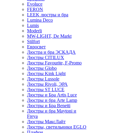
Evoluce
FERON
LEEK люстры и бра
Lumina Deco
Lumis
Moderli
MW-LIGHT, De Markt
Stilfort
Евросвет
Люстра и бра ЭСКАДА
Люстры CITILUX
Люстры Favourite, F-Promo
Люстры Globo
Люстры Kink Light
Люстры Lussole
Люстры Rivoli, ЭРА
Люстры ST LUCE
Люстры и Бра Artis Luce
Люстры и бра Arte Lamp
Люстры и Бра Benetti
Люстры и бра Maytoni и
Freya
Люстры МаксЛайт
Люстры, светильники EGLO
Плафон