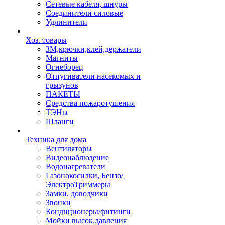
Сетевые кабеля, шнуры
Соединители силовые
Удлинители
Хоз. товары
ЗМ,крючки,клей,держатели
Магниты
Огнеборец
Отпугиватели насекомых и
грызунов
ПАКЕТЫ
Средства пожаротушения
ТЭНы
Шланги
Техника для дома
Вентиляторы
Видеонаблюдение
Водонагреватели
Газонокосилки, Бензо/
ЭлектроТриммеры
Замки, доводчики
Звонки
Кондиционеры/фитинги
Мойки высок.давления