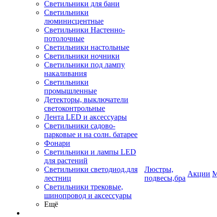
Светильники для бани
Светильники
люминисцентные
Светильники Настенно-
потолочные
Светильники настольные
Светильники ночники
Светильники под лампу
накаливания
Светильники
промышленные
Детекторы, выключатели
светоконтрольные
Лента LED и аксессуары
Светильники садово-
парковые и на солн. батарее
Фонари
Светильники и лампы LED
для растений
Светильники светодиод.для
Люстры,
Акции
М
лестниц
подвесы,бра
Светильники трековые,
шинопровод и аксессуары
Ещё