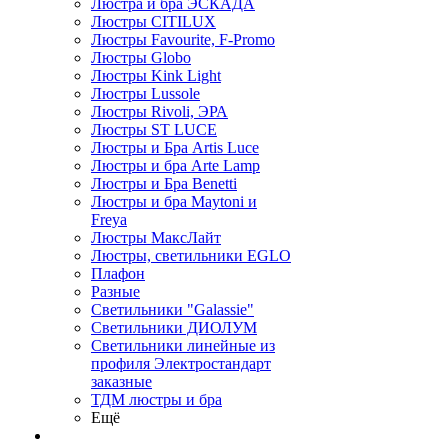
Люстра и бра ЭСКАДА
Люстры CITILUX
Люстры Favourite, F-Promo
Люстры Globo
Люстры Kink Light
Люстры Lussole
Люстры Rivoli, ЭРА
Люстры ST LUCE
Люстры и Бра Artis Luce
Люстры и бра Arte Lamp
Люстры и Бра Benetti
Люстры и бра Maytoni и
Freya
Люстры МаксЛайт
Люстры, светильники EGLO
Плафон
Разные
Светильники "Galassie"
Светильники ДИОЛУМ
Светильники линейные из
профиля Электростандарт
заказные
ТДМ люстры и бра
Ещё