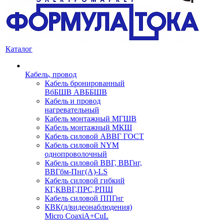
Каталог
Кабель, провод
Кабель бронированный
ВбБШВ АВББШВ
Кабель и провод
нагревательный
Кабель монтажный МГШВ
Кабель монтажный МКШ
Кабель силовой АВВГ ГОСТ
Кабель силовой NYM
однопроволочный
Кабель силовой ВВГ, ВВГнг,
ВВГбм-Пнг(А)-LS
Кабель силовой гибкий
КГ,КВВГ,ПРС,РПШ
Кабель силовой ППГнг
КВК(д/видеонаблюдения)
Micro CoaxiA+CuL