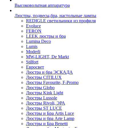
Высоковольтная аппаратура
Люстры, подвесы,бра, настольные лампы
REDIGLE светильники из профиля
Evoluce
FERON
LEEK люстры и бра
Lumina Deco
Lumis
Moderli
MW-LIGHT, De Markt
Stilfort
Евросвет
Люстра и бра ЭСКАДА
Люстры CITILUX
Люстры Favourite, F-Promo
Люстры Globo
Люстры Kink Light
Люстры Lussole
Люстры Rivoli, ЭРА
Люстры ST LUCE
Люстры и Бра Artis Luce
Люстры и бра Arte Lamp
Люстры и Бра Benetti