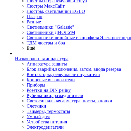
Люстры и бра Maytoni и Freya
Люстры МаксЛайт
Люстры, светильники EGLO
Плафон
Разные
Светильники "Galassie"
Светильники ДИОЛУМ
Светильники линейные из профиля Электростандар
ТДМ люстры и бра
Ещё
Низковольтная аппаратура
Аппаратура защиты
Блок аварийн.включения, автом. ввода резерва
Контакторы, реле, магнит.пускатели
Концевые выключатели
Приборы
Розетки на DIN рейку
Рубильники, разъединители
Светосигнальная арматура, посты, кнопки
Счетчики
Таймеры, термостаты
Умный дом
Устройства питания
Электродвигатели