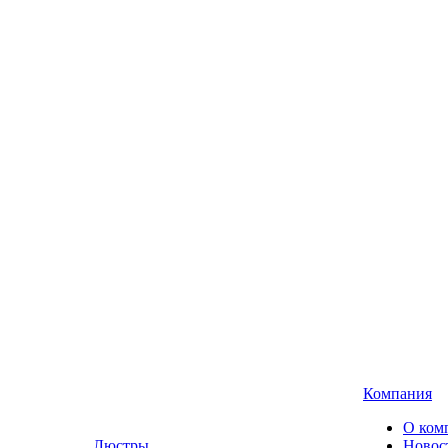
Компания
О ком
Люстры,
Новос