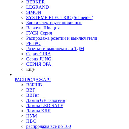
BERKER
LEGRAND
SIMON
SYSTEME ELECTRIC (Schneider)
Блоки электроустановочные
Веркель Швеция
ГУСИ Серия
Распродажа розетки и выключатели
РЕТРО
Розетки и выключатели ТДМ
Серия GIRA
Серия JUNG
СЕРИЯ ЭРА
Ещё
РАСПРОДАЖА!!!
ВбБШВ
ВВГ
ВВГнг
Лампа GE галогенн
Лампы LED SALE
Лампы КЛЛ
НУМ
ПВС
распродажа все по 100