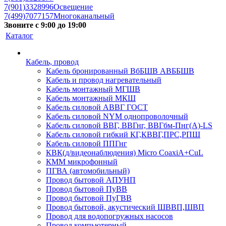
7(901)3328996
Освещение
7(499)7077157
Многоканальный
Звоните с 9:00 до 19:00
Каталог
Кабель, провод
Кабель бронированный ВбБШВ АВББШВ
Кабель и провод нагревательный
Кабель монтажный МГШВ
Кабель монтажный МКШ
Кабель силовой АВВГ ГОСТ
Кабель силовой NYM однопроволочный
Кабель силовой ВВГ, ВВГнг, ВВГбм-Пнг(А)-LS
Кабель силовой гибкий КГ,КВВГ,ПРС,РПШ
Кабель силовой ППГнг
КВК(д/видеонаблюдения) Micro CoaxiA+CuL
КММ микрофонный
ПГВА (автомобильный)
Провод бытовой АПУНП
Провод бытовой ПуВВ
Провод бытовой ПуГВВ
Провод бытовой, акустический ШВВП,ШВП
Провод для водопогружных насосов
Провод компьютерный