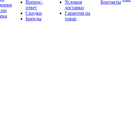
Вопрос-
Условия
Контакты
дники
ответ
доставки
сии
Скидки
Гарантия на
ика
Бренды
товар