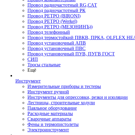
Провод радиочастотный RG,САТ
Провод радиочастотный РК
Провод РЕТРО (BIRONI)
Провод РЕТРО (Werkel)
Провод РЕТРО (МЕЗОНИНЪ))
Провод телефонный
Провод термостойкий ПВКВ, ПРКА, OLFLEX HE
Провод установочный АПВ
Провод установочный ПВС
Провод установочный ПУВ, ПУГВ ГОСТ
СИП
Тросы стальные
Ещё
Инструмент
Измерительные приборы и тестеры
Инструмент ручной
Инструменты для опрессовки, резки и изоляции
Лестницы, строительные ходули
Паяльное оборудование
Расходные материалы
Сварочные аппараты
Фены и термопистолеты
Электроинструмент