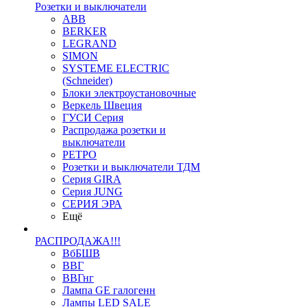
Розетки и выключатели
ABB
BERKER
LEGRAND
SIMON
SYSTEME ELECTRIC
(Schneider)
Блоки электроустановочные
Веркель Швеция
ГУСИ Серия
Распродажа розетки и
выключатели
РЕТРО
Розетки и выключатели ТДМ
Серия GIRA
Серия JUNG
СЕРИЯ ЭРА
Ещё
РАСПРОДАЖА!!!
ВбБШВ
ВВГ
ВВГнг
Лампа GE галогенн
Лампы LED SALE