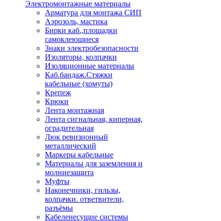
Электромонтажные материалы
Арматура для монтажа СИП
Аэрозоль, мастика
Бирки каб.,площадки
самоклеющиеся
Знаки электробезопасности
Изоляторы, колпачки
Изоляционные материалы
Каб.бандаж.Стяжки
кабельные (хомуты)
Крепеж
Крюки
Лента монтажная
Лента сигнальная, киперная,
оградительная
Люк ревизионный
металлический
Маркеры кабельные
Материалы для заземления и
молниезащита
Муфты
Наконечники, гильзы,
колпачки. ответвители,
разъёмы
Кабеленесущие системы