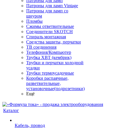
Патроны для ламп
Патроны для ламп Vintage
Патроны для ламп со
шнуром
Пломбы
Сжимы ответвительные
Соединители SKOTCH
Спираль монтажная
Средства защиты, перчатки
ТВ соединения
Телефония/Компьютер
Трубка ХВТ (кембрик)
Трубки и перчатки холодной
усадки
Трубки термоусадочные
Коробки распаячные,
разветвительные,
установочные(подрозетники)
Ещё
Каталог
Кабель, провод