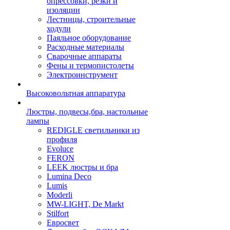
опрессовки, резки и
изоляции
Лестницы, строительные
ходули
Паяльное оборудование
Расходные материалы
Сварочные аппараты
Фены и термопистолеты
Электроинструмент
Высоковольтная аппаратура
Люстры, подвесы,бра, настольные
лампы
REDIGLE светильники из
профиля
Evoluce
FERON
LEEK люстры и бра
Lumina Deco
Lumis
Moderli
MW-LIGHT, De Markt
Stilfort
Евросвет