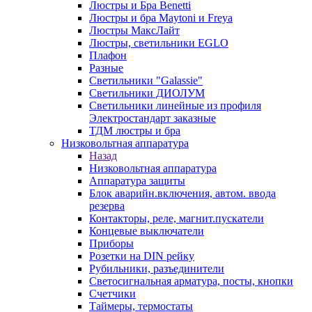
Люстры и Бра Benetti
Люстры и бра Maytoni и Freya
Люстры МаксЛайт
Люстры, светильники EGLO
Плафон
Разные
Светильники "Galassie"
Светильники ДИОЛУМ
Светильники линейные из профиля
Электростандарт заказные
ТДМ люстры и бра
Низковольтная аппаратура
Назад
Низковольтная аппаратура
Аппаратура защиты
Блок аварийн.включения, автом. ввода
резерва
Контакторы, реле, магнит.пускатели
Концевые выключатели
Приборы
Розетки на DIN рейку
Рубильники, разъединители
Светосигнальная арматура, посты, кнопки
Счетчики
Таймеры, термостаты