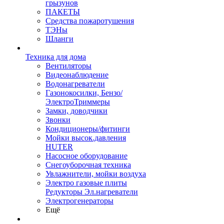
грызунов
ПАКЕТЫ
Средства пожаротушения
ТЭНы
Шланги
Техника для дома
Вентиляторы
Видеонаблюдение
Водонагреватели
Газонокосилки, Бензо/
ЭлектроТриммеры
Замки, доводчики
Звонки
Кондиционеры/фитинги
Мойки высок.давления
HUTER
Насосное оборудование
Снегоуборочная техника
Увлажнители, мойки воздуха
Электро газовые плиты
Редукторы Эл.нагреватели
Электрогенераторы
Ещё