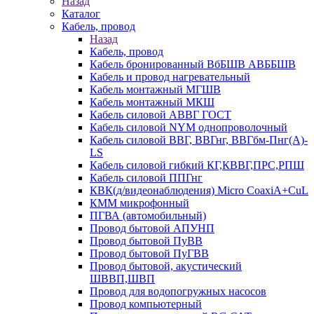
Назад
Каталог
Кабель, провод
Назад
Кабель, провод
Кабель бронированный ВбБШВ АВББШВ
Кабель и провод нагревательный
Кабель монтажный МГШВ
Кабель монтажный МКШ
Кабель силовой АВВГ ГОСТ
Кабель силовой NYM однопроволочный
Кабель силовой ВВГ, ВВГнг, ВВГбм-Пнг(А)-
LS
Кабель силовой гибкий КГ,КВВГ,ПРС,РПШ
Кабель силовой ППГнг
КВК(д/видеонаблюдения) Micro CoaxiA+CuL
КММ микрофонный
ПГВА (автомобильный)
Провод бытовой АПУНП
Провод бытовой ПуВВ
Провод бытовой ПуГВВ
Провод бытовой, акустический
ШВВП,ШВП
Провод для водопогружных насосов
Провод компьютерный