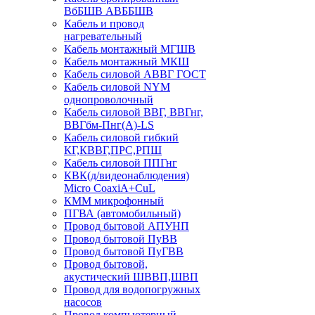
ВбБШВ АВББШВ
Кабель и провод
нагревательный
Кабель монтажный МГШВ
Кабель монтажный МКШ
Кабель силовой АВВГ ГОСТ
Кабель силовой NYM
однопроволочный
Кабель силовой ВВГ, ВВГнг,
ВВГбм-Пнг(А)-LS
Кабель силовой гибкий
КГ,КВВГ,ПРС,РПШ
Кабель силовой ППГнг
КВК(д/видеонаблюдения)
Micro CoaxiA+CuL
КММ микрофонный
ПГВА (автомобильный)
Провод бытовой АПУНП
Провод бытовой ПуВВ
Провод бытовой ПуГВВ
Провод бытовой,
акустический ШВВП,ШВП
Провод для водопогружных
насосов
Провод компьютерный