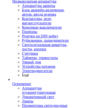
Низковольтная аппаратура
Аппаратура защиты
Блок аварийн.включения,
автом. ввода резерва
Контакторы, реле,
магнит.пускатели
Концевые выключатели
Приборы
Розетки на DIN рейку
Рубильники, разъединители
Светосигнальная арматура,
посты, кнопки
Счетчики
Таймеры, термостаты
Умный дом
Устройства питания
Электродвигатели
Ещё
Освещение
Аппаратура
пускорегулирующая
Декоративный свет
Лампы
Прожекторы светодиодные