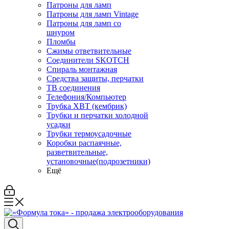
Патроны для ламп
Патроны для ламп Vintage
Патроны для ламп со
шнуром
Пломбы
Сжимы ответвительные
Соединители SKOTCH
Спираль монтажная
Средства защиты, перчатки
ТВ соединения
Телефония/Компьютер
Трубка ХВТ (кембрик)
Трубки и перчатки холодной
усадки
Трубки термоусадочные
Коробки распаячные,
разветвительные,
установочные(подрозетники)
Ещё