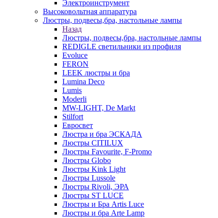
Электроинструмент
Высоковольтная аппаратура
Люстры, подвесы,бра, настольные лампы
Назад
Люстры, подвесы,бра, настольные лампы
REDIGLE светильники из профиля
Evoluce
FERON
LEEK люстры и бра
Lumina Deco
Lumis
Moderli
MW-LIGHT, De Markt
Stilfort
Евросвет
Люстра и бра ЭСКАДА
Люстры CITILUX
Люстры Favourite, F-Promo
Люстры Globo
Люстры Kink Light
Люстры Lussole
Люстры Rivoli, ЭРА
Люстры ST LUCE
Люстры и Бра Artis Luce
Люстры и бра Arte Lamp