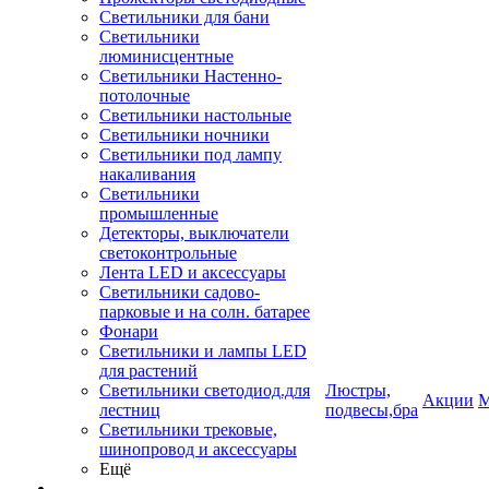
Светильники для бани
Светильники
люминисцентные
Светильники Настенно-
потолочные
Светильники настольные
Светильники ночники
Светильники под лампу
накаливания
Светильники
промышленные
Детекторы, выключатели
светоконтрольные
Лента LED и аксессуары
Светильники садово-
парковые и на солн. батарее
Фонари
Светильники и лампы LED
для растений
Светильники светодиод.для
Люстры,
Акции
М
лестниц
подвесы,бра
Светильники трековые,
шинопровод и аксессуары
Ещё