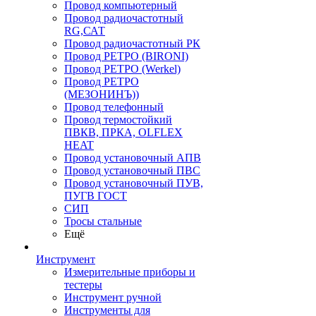
Провод компьютерный
Провод радиочастотный
RG,САТ
Провод радиочастотный РК
Провод РЕТРО (BIRONI)
Провод РЕТРО (Werkel)
Провод РЕТРО
(МЕЗОНИНЪ))
Провод телефонный
Провод термостойкий
ПВКВ, ПРКА, OLFLEX
HEAT
Провод установочный АПВ
Провод установочный ПВС
Провод установочный ПУВ,
ПУГВ ГОСТ
СИП
Тросы стальные
Ещё
Инструмент
Измерительные приборы и
тестеры
Инструмент ручной
Инструменты для