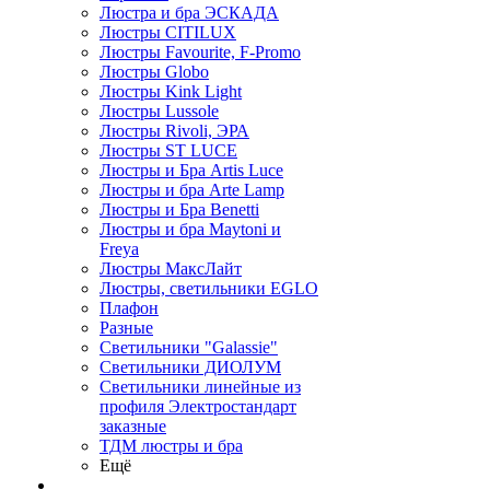
Люстра и бра ЭСКАДА
Люстры CITILUX
Люстры Favourite, F-Promo
Люстры Globo
Люстры Kink Light
Люстры Lussole
Люстры Rivoli, ЭРА
Люстры ST LUCE
Люстры и Бра Artis Luce
Люстры и бра Arte Lamp
Люстры и Бра Benetti
Люстры и бра Maytoni и
Freya
Люстры МаксЛайт
Люстры, светильники EGLO
Плафон
Разные
Светильники "Galassie"
Светильники ДИОЛУМ
Светильники линейные из
профиля Электростандарт
заказные
ТДМ люстры и бра
Ещё