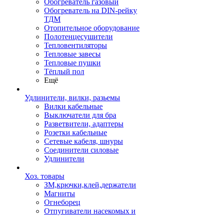
Обогреватель газовый
Обогреватель на DIN-рейку
ТДМ
Отопительное оборудование
Полотенцесушители
Тепловентиляторы
Тепловые завесы
Тепловые пушки
Тёплый пол
Ещё
Удлинители, вилки, разьемы
Вилки кабельные
Выключатели для бра
Разветвители, адаптеры
Розетки кабельные
Сетевые кабеля, шнуры
Соединители силовые
Удлинители
Хоз. товары
ЗМ,крючки,клей,держатели
Магниты
Огнеборец
Отпугиватели насекомых и