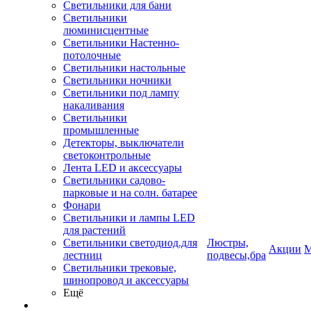
Светильники для бани
Светильники
люминисцентные
Светильники Настенно-
потолочные
Светильники настольные
Светильники ночники
Светильники под лампу
накаливания
Светильники
промышленные
Детекторы, выключатели
светоконтрольные
Лента LED и аксессуары
Светильники садово-
парковые и на солн. батарее
Фонари
Светильники и лампы LED
для растений
Светильники светодиод.для
Люстры,
Акции
М
лестниц
подвесы,бра
Светильники трековые,
шинопровод и аксессуары
Ещё