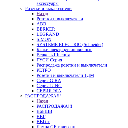
аксессуары
Розетки и выключатели
Назад
Розетки и выключатели
ABB
BERKER
LEGRAND
SIMON
SYSTEME ELECTRIC (Schneider)
Блоки электроустановочные
Веркель Швеция
ГУСИ Серия
Распродажа розетки и выключатели
РЕТРО
Розетки и выключатели ТДМ
Серия GIRA
Серия JUNG
СЕРИЯ ЭРА
РАСПРОДАЖА!!!
Назад
РАСПРОДАЖА!!!
ВбБШВ
ВВГ
ВВГнг
Лампа GE галогенн