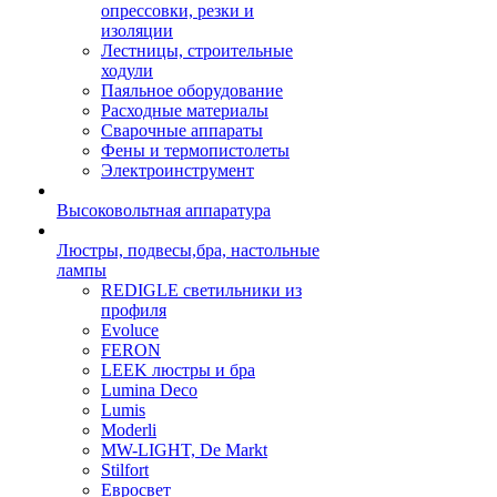
опрессовки, резки и
изоляции
Лестницы, строительные
ходули
Паяльное оборудование
Расходные материалы
Сварочные аппараты
Фены и термопистолеты
Электроинструмент
Высоковольтная аппаратура
Люстры, подвесы,бра, настольные
лампы
REDIGLE светильники из
профиля
Evoluce
FERON
LEEK люстры и бра
Lumina Deco
Lumis
Moderli
MW-LIGHT, De Markt
Stilfort
Евросвет