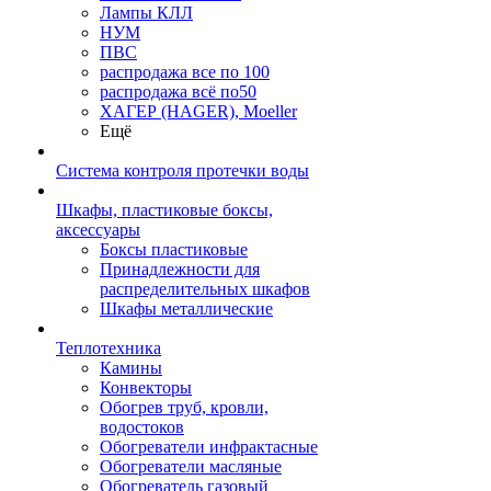
Лампы КЛЛ
НУМ
ПВС
распродажа все по 100
распродажа всё по50
ХАГЕР (HAGER), Moeller
Ещё
Система контроля протечки воды
Шкафы, пластиковые боксы,
аксессуары
Боксы пластиковые
Принадлежности для
распределительных шкафов
Шкафы металлические
Теплотехника
Камины
Конвекторы
Обогрев труб, кровли,
водостоков
Обогреватели инфрактасные
Обогреватели масляные
Обогреватель газовый