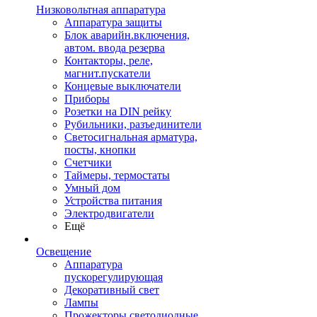
Низковольтная аппаратура
Аппаратура защиты
Блок аварийн.включения,
автом. ввода резерва
Контакторы, реле,
магнит.пускатели
Концевые выключатели
Приборы
Розетки на DIN рейку
Рубильники, разъединители
Светосигнальная арматура,
посты, кнопки
Счетчики
Таймеры, термостаты
Умный дом
Устройства питания
Электродвигатели
Ещё
Освещение
Аппаратура
пускорегулирующая
Декоративный свет
Лампы
Прожекторы светодиодные