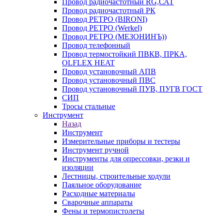
Провод радиочастотный RG,САТ
Провод радиочастотный РК
Провод РЕТРО (BIRONI)
Провод РЕТРО (Werkel)
Провод РЕТРО (МЕЗОНИНЪ))
Провод телефонный
Провод термостойкий ПВКВ, ПРКА,
OLFLEX HEAT
Провод установочный АПВ
Провод установочный ПВС
Провод установочный ПУВ, ПУГВ ГОСТ
СИП
Тросы стальные
Инструмент
Назад
Инструмент
Измерительные приборы и тестеры
Инструмент ручной
Инструменты для опрессовки, резки и
изоляции
Лестницы, строительные ходули
Паяльное оборудование
Расходные материалы
Сварочные аппараты
Фены и термопистолеты