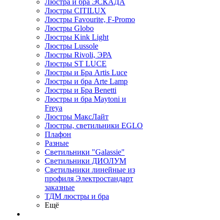
Люстра и бра ЭСКАДА
Люстры CITILUX
Люстры Favourite, F-Promo
Люстры Globo
Люстры Kink Light
Люстры Lussole
Люстры Rivoli, ЭРА
Люстры ST LUCE
Люстры и Бра Artis Luce
Люстры и бра Arte Lamp
Люстры и Бра Benetti
Люстры и бра Maytoni и
Freya
Люстры МаксЛайт
Люстры, светильники EGLO
Плафон
Разные
Светильники "Galassie"
Светильники ДИОЛУМ
Светильники линейные из
профиля Электростандарт
заказные
ТДМ люстры и бра
Ещё