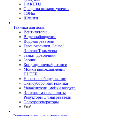
ПАКЕТЫ
Средства пожаротушения
ТЭНы
Шланги
Техника для дома
Вентиляторы
Видеонаблюдение
Водонагреватели
Газонокосилки, Бензо/
ЭлектроТриммеры
Замки, доводчики
Звонки
Кондиционеры/фитинги
Мойки высок.давления
HUTER
Насосное оборудование
Снегоуборочная техника
Увлажнители, мойки воздуха
Электро газовые плиты
Редукторы Эл.нагреватели
Электрогенераторы
Ещё
Электромонтажные материалы