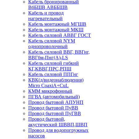
Кабель бронированный
ВбБШВ АВББШВ
Кабель и провод
нагревательный
Кабель монтажный МГШВ
Кабель монтажный МКШ
Кабель силовой АВВГ ГОСТ
Кабель силовой NYM
однопроволочный
Кабель силовой ВВГ, ВВГнг,
ВВГбм-Пнг(А)-LS
Кабель силовой гибкий
КГ,КВВГ,ПРС,РПШ
Кабель силовой ППГнг
КВК(д/видеонаблюдения)
Micro CoaxiA+CuL
КММ микрофонный
ПГВА (автомобильный)
Провод бытовой АПУНП
Провод бытовой ПуВВ
Провод бытовой ПуГВВ
Провод бытовой,
акустический ШВВП,ШВП
Провод для водопогружных
насосов