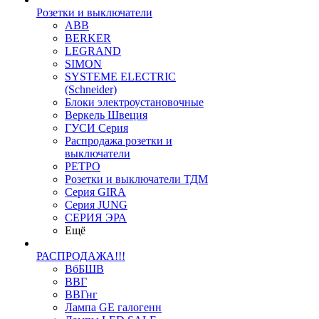
Розетки и выключатели
ABB
BERKER
LEGRAND
SIMON
SYSTEME ELECTRIC
(Schneider)
Блоки электроустановочные
Веркель Швеция
ГУСИ Серия
Распродажа розетки и
выключатели
РЕТРО
Розетки и выключатели ТДМ
Серия GIRA
Серия JUNG
СЕРИЯ ЭРА
Ещё
РАСПРОДАЖА!!!
ВбБШВ
ВВГ
ВВГнг
Лампа GE галогенн