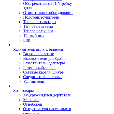
Обогреватель на DIN-рейку
ТДМ
Отопительное оборудование
Полотенцесушители
Тепловентиляторы
Тепловые завесы
Тепловые пушки
Тёплый пол
Ещё
Удлинители, вилки, разьемы
Вилки кабельные
Выключатели для бра
Разветвители, адаптеры
Розетки кабельные
Сетевые кабеля, шнуры
Соединители силовые
Удлинители
Хоз. товары
ЗМ,крючки,клей,держатели
Магниты
Огнеборец
Отпугиватели насекомых и
грызунов