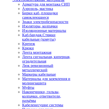
Арматура для монтажа СИП
Аэрозоль, мастика
Бирки каб.,площадки
самоклеющиеся
Знаки электробезопасности
Изоляторы, колпачки
Изоляционные материалы
Каб.бандаж.Стяжки
кабельные (хомуты)
Крепеж
Крюки
Лента монтажная
Лента сигнальная, киперная,
оградительная
Люк ревизионный
металлический
Маркеры кабельные
Материалы для заземления и
молниезащита
Муфты
Наконечники, гильзы,
колпачки. ответвители,
разъёмы
Кабеленесущие системы