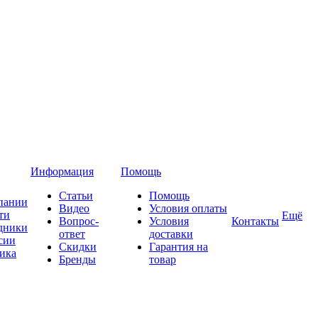
Информация
Помощь
Статьи
Помощь
пании
Видео
Условия оплаты
ти
Ещё
Вопрос-
Условия
Контакты
дники
ответ
доставки
сии
Скидки
Гарантия на
ика
Бренды
товар