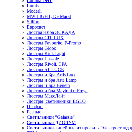
Lumina Deco
Lumis
Moderli
MW-LIGHT, De Markt
Stilfort
Евросвет
Люстра и бра ЭСКАДА
Люстры CITILUX
Люстры Favourite, F-Promo
Люстры Globo
Люстры Kink Light
Люстры Lussole
Люстры Rivoli, ЭРА
Люстры ST LUCE
Люстры и Бра Artis Luce
Люстры и бра Arte Lamp
Люстры и Бра Benetti
Люстры и бра Maytoni и Freya
Люстры МаксЛайт
Люстры, светильники EGLO
Плафон
Разные
Светильники "Galassie"
Светильники ДИОЛУМ
Светильники линейные из профиля Электростандар