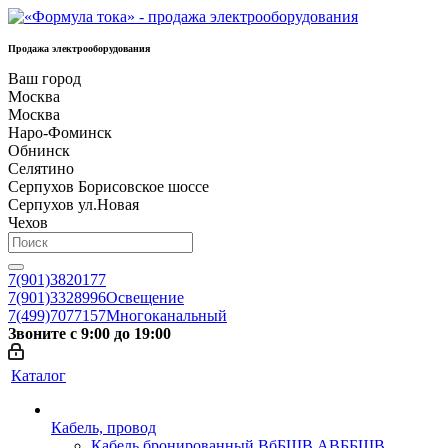
Продажа электрооборудования
Ваш город
Москва
Москва
Наро-Фоминск
Обнинск
Селятино
Серпухов Борисовское шоссе
Серпухов ул.Новая
Чехов
7(901)3820177
7(901)3328996
Освещение
7(499)7077157
Многоканальный
Звоните с 9:00 до 19:00
Каталог
Кабель, провод
Кабель бронированный ВбБШВ АВББШВ