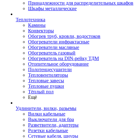
Принадлежности для распределительных шкафов
Шкафы металлические
Теплотехника
Камины
Конвекторы
Обогрев труб, кровли, водостоков
Обогреватели инфрактасные
Обогреватели масляные
Обогреватель газовый
Обогреватель на DIN-рейку ТДМ
Отопительное оборудование
Полотенцесушители
Тепловентиляторы
Тепловые завесы
Тепловые пушки
Тёплый пол
Ещё
Удлинители, вилки, разьемы
Вилки кабельные
Выключатели для бра
Разветвители, адаптеры
Розетки кабельные
Сетевые кабеля, шнуры