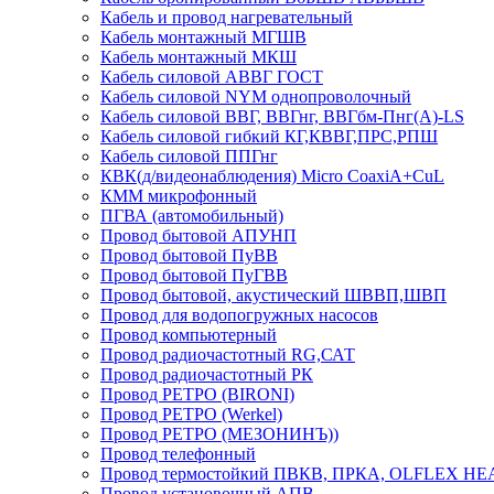
Кабель и провод нагревательный
Кабель монтажный МГШВ
Кабель монтажный МКШ
Кабель силовой АВВГ ГОСТ
Кабель силовой NYM однопроволочный
Кабель силовой ВВГ, ВВГнг, ВВГбм-Пнг(А)-LS
Кабель силовой гибкий КГ,КВВГ,ПРС,РПШ
Кабель силовой ППГнг
КВК(д/видеонаблюдения) Micro CoaxiA+CuL
КММ микрофонный
ПГВА (автомобильный)
Провод бытовой АПУНП
Провод бытовой ПуВВ
Провод бытовой ПуГВВ
Провод бытовой, акустический ШВВП,ШВП
Провод для водопогружных насосов
Провод компьютерный
Провод радиочастотный RG,САТ
Провод радиочастотный РК
Провод РЕТРО (BIRONI)
Провод РЕТРО (Werkel)
Провод РЕТРО (МЕЗОНИНЪ))
Провод телефонный
Провод термостойкий ПВКВ, ПРКА, OLFLEX HE
Провод установочный АПВ