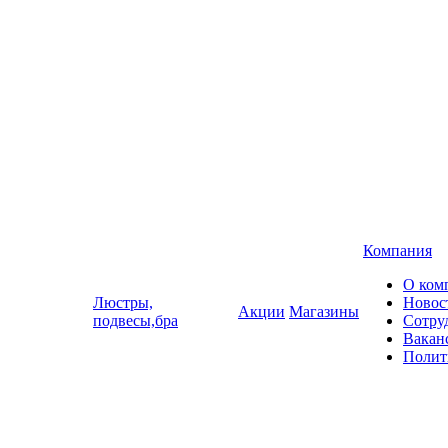
Компания
О ком
Люстры,
Новос
Акции
Магазины
подвесы,бра
Сотру
Вакан
Полит