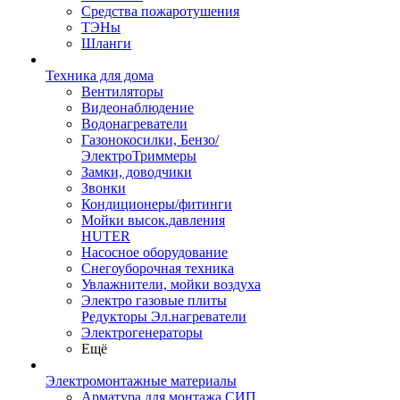
Средства пожаротушения
ТЭНы
Шланги
Техника для дома
Вентиляторы
Видеонаблюдение
Водонагреватели
Газонокосилки, Бензо/
ЭлектроТриммеры
Замки, доводчики
Звонки
Кондиционеры/фитинги
Мойки высок.давления
HUTER
Насосное оборудование
Снегоуборочная техника
Увлажнители, мойки воздуха
Электро газовые плиты
Редукторы Эл.нагреватели
Электрогенераторы
Ещё
Электромонтажные материалы
Арматура для монтажа СИП