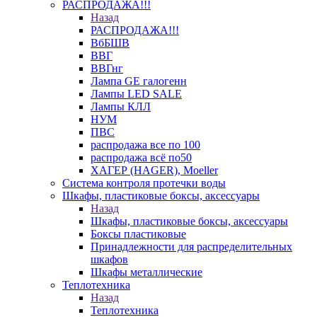
РАСПРОДАЖА!!!
Назад
РАСПРОДАЖА!!!
ВбБШВ
ВВГ
ВВГнг
Лампа GE галогенн
Лампы LED SALE
Лампы КЛЛ
НУМ
ПВС
распродажа все по 100
распродажа всё по50
ХАГЕР (HAGER), Moeller
Система контроля протечки воды
Шкафы, пластиковые боксы, аксессуары
Назад
Шкафы, пластиковые боксы, аксессуары
Боксы пластиковые
Принадлежности для распределительных
шкафов
Шкафы металлические
Теплотехника
Назад
Теплотехника