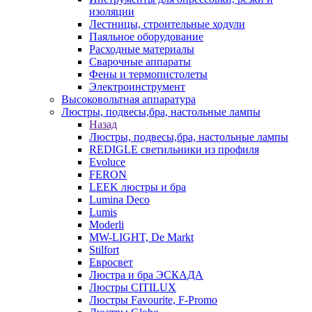
изоляции
Лестницы, строительные ходули
Паяльное оборудование
Расходные материалы
Сварочные аппараты
Фены и термопистолеты
Электроинструмент
Высоковольтная аппаратура
Люстры, подвесы,бра, настольные лампы
Назад
Люстры, подвесы,бра, настольные лампы
REDIGLE светильники из профиля
Evoluce
FERON
LEEK люстры и бра
Lumina Deco
Lumis
Moderli
MW-LIGHT, De Markt
Stilfort
Евросвет
Люстра и бра ЭСКАДА
Люстры CITILUX
Люстры Favourite, F-Promo