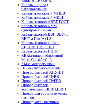
ВбБШВ АВББШВ
Кабель и провод
нагревательный
Кабель монтажный МГШВ
Кабель монтажный МКШ
Кабель силовой АВВГ ГОСТ
Кабель силовой NYM
однопроволочный
Кабель силовой ВВГ, ВВГнг,
ВВГбм-Пнг(А)-LS
Кабель силовой гибкий
КГ,КВВГ,ПРС,РПШ
Кабель силовой ППГнг
КВК(д/видеонаблюдения)
Micro CoaxiA+CuL
КММ микрофонный
ПГВА (автомобильный)
Провод бытовой АПУНП
Провод бытовой ПуВВ
Провод бытовой ПуГВВ
Провод бытовой,
акустический ШВВП,ШВП
Провод для водопогружных
насосов
Провод компьютерный