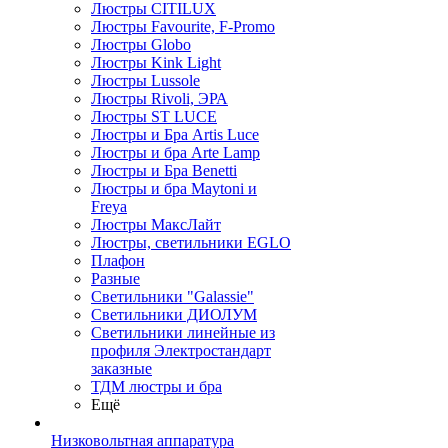
Люстры CITILUX
Люстры Favourite, F-Promo
Люстры Globo
Люстры Kink Light
Люстры Lussole
Люстры Rivoli, ЭРА
Люстры ST LUCE
Люстры и Бра Artis Luce
Люстры и бра Arte Lamp
Люстры и Бра Benetti
Люстры и бра Maytoni и
Freya
Люстры МаксЛайт
Люстры, светильники EGLO
Плафон
Разные
Светильники "Galassie"
Светильники ДИОЛУМ
Светильники линейные из
профиля Электростандарт
заказные
ТДМ люстры и бра
Ещё
Низковольтная аппаратура