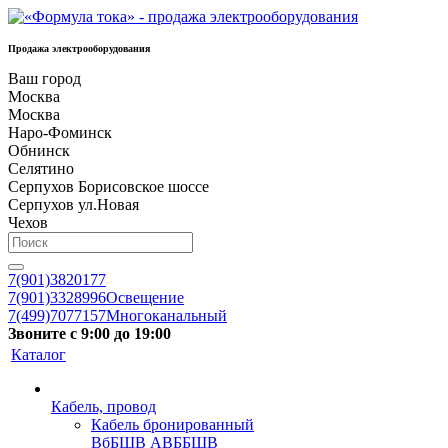
Продажа электрооборудования
Ваш город
Москва
Москва
Наро-Фоминск
Обнинск
Селятино
Серпухов Борисовское шоссе
Серпухов ул.Новая
Чехов
7(901)3820177
7(901)3328996
Освещение
7(499)7077157
Многоканальный
Звоните с 9:00 до 19:00
Каталог
Кабель, провод
Кабель бронированный
ВбБШВ АВББШВ