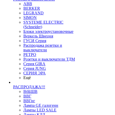
ABB
BERKER
LEGRAND
SIMON
SYSTEME ELECTRIC
(Schneider)
Блоки электроустановочные
Веркель Швеция
ГУСИ Серия
Распродажа розетки и
выключатели
РЕТРО
Розетки и выключатели ТДМ
Серия GIRA
Серия JUNG
СЕРИЯ ЭРА
Ещё
РАСПРОДАЖА!!!
ВбБШВ
ВВГ
ВВГнг
Лампа GE галогенн
Лампы LED SALE
Лампы КЛЛ