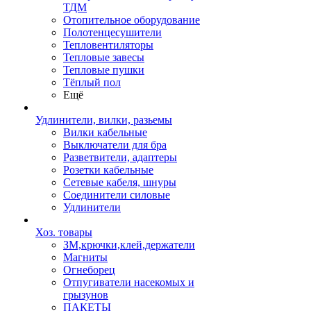
ТДМ
Отопительное оборудование
Полотенцесушители
Тепловентиляторы
Тепловые завесы
Тепловые пушки
Тёплый пол
Ещё
Удлинители, вилки, разьемы
Вилки кабельные
Выключатели для бра
Разветвители, адаптеры
Розетки кабельные
Сетевые кабеля, шнуры
Соединители силовые
Удлинители
Хоз. товары
ЗМ,крючки,клей,держатели
Магниты
Огнеборец
Отпугиватели насекомых и
грызунов
ПАКЕТЫ