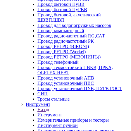
Провод бытовой ПуВВ
Провод бытовой ПуГВВ
Провод бытовой, акустический
ШВВП,ШВП
Провод для водопогружных насосов
Провод компьютерный
Провод радиочастотный RG,САТ
Провод радиочастотный РК
Провод РЕТРО (BIRONI)
Провод РЕТРО (Werkel)
Провод РЕТРО (МЕЗОНИНЪ))
Провод телефонный
Провод термостойкий ПВКВ, ПРКА,
OLFLEX HEAT
Провод установочный АПВ
Провод установочный ПВС
Провод установочный ПУВ, ПУГВ ГОСТ
СИП
Тросы стальные
Инструмент
Назад
Инструмент
Измерительные приборы и тестеры
Инструмент ручной
Инструменты для опрессовки, резки и