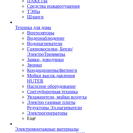
ПАКЕТЫ
Средства пожаротушения
ТЭНы
Шланги
Техника для дома
Вентиляторы
Видеонаблюдение
Водонагреватели
Газонокосилки, Бензо/
ЭлектроТриммеры
Замки, доводчики
Звонки
Кондиционеры/фитинги
Мойки высок.давления
HUTER
Насосное оборудование
Снегоуборочная техника
Увлажнители, мойки воздуха
Электро газовые плиты
Редукторы Эл.нагреватели
Электрогенераторы
Ещё
Электромонтажные материалы