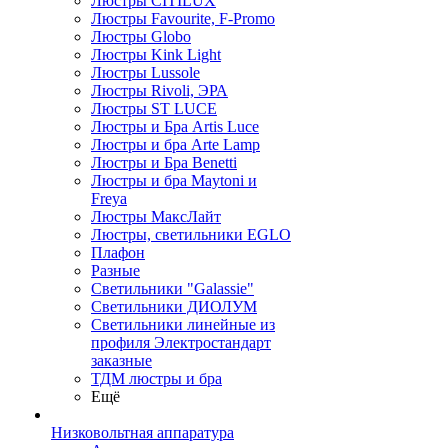
Люстры CITILUX
Люстры Favourite, F-Promo
Люстры Globo
Люстры Kink Light
Люстры Lussole
Люстры Rivoli, ЭРА
Люстры ST LUCE
Люстры и Бра Artis Luce
Люстры и бра Arte Lamp
Люстры и Бра Benetti
Люстры и бра Maytoni и
Freya
Люстры МаксЛайт
Люстры, светильники EGLO
Плафон
Разные
Светильники "Galassie"
Светильники ДИОЛУМ
Светильники линейные из
профиля Электростандарт
заказные
ТДМ люстры и бра
Ещё
Низковольтная аппаратура