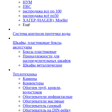
НУМ
ПВС
распродажа все по 100
распродажа всё по50
ХАГЕР (HAGER), Moeller
Ещё
Система контроля протечки воды
Шкафы, пластиковые боксы,
аксессуары
Боксы пластиковые
Принадлежности для
распределительных шкафов
Шкафы металлические
Теплотехника
Камины
Конвекторы
Обогрев труб, кровли,
водостоков
Обогреватели инфрактасные
Обогреватели масляные
Обогреватель газовый
Обогреватель на DIN-рейку