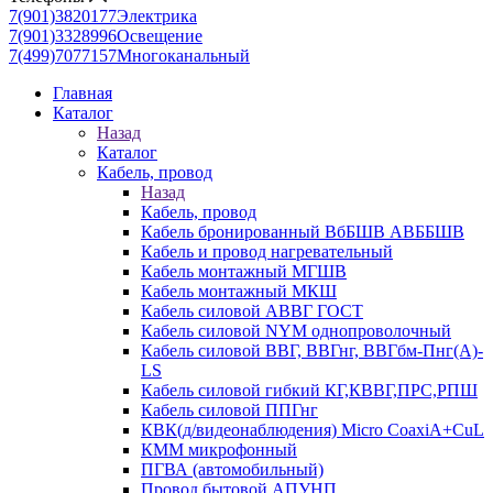
7(901)3820177
Электрика
7(901)3328996
Освещение
7(499)7077157
Многоканальный
Главная
Каталог
Назад
Каталог
Кабель, провод
Назад
Кабель, провод
Кабель бронированный ВбБШВ АВББШВ
Кабель и провод нагревательный
Кабель монтажный МГШВ
Кабель монтажный МКШ
Кабель силовой АВВГ ГОСТ
Кабель силовой NYM однопроволочный
Кабель силовой ВВГ, ВВГнг, ВВГбм-Пнг(А)-
LS
Кабель силовой гибкий КГ,КВВГ,ПРС,РПШ
Кабель силовой ППГнг
КВК(д/видеонаблюдения) Micro CoaxiA+CuL
КММ микрофонный
ПГВА (автомобильный)
Провод бытовой АПУНП