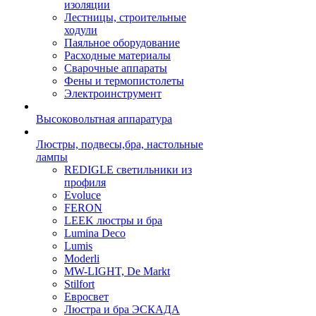
изоляции
Лестницы, строительные
ходули
Паяльное оборудование
Расходные материалы
Сварочные аппараты
Фены и термопистолеты
Электроинструмент
Высоковольтная аппаратура
Люстры, подвесы,бра, настольные
лампы
REDIGLE светильники из
профиля
Evoluce
FERON
LEEK люстры и бра
Lumina Deco
Lumis
Moderli
MW-LIGHT, De Markt
Stilfort
Евросвет
Люстра и бра ЭСКАДА