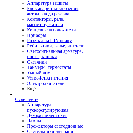
Аппаратура защиты
Блок аварийн.включения,
автом. ввода резерва
Контакторы, реле,
магнит.пускатели
Концевые выключатели
Приборы
Розетки на DIN рейку
Рубильники, разъединители
Светосигнальная арматура,
посты, кнопки
Счетчики
Таймеры, термостаты
Умный дом
Устройства питания
Электродвигатели
Ещё
Освещение
Аппаратура
пускорегулирующая
Декоративный свет
Лампы
Прожекторы светодиодные
Светильники для бани