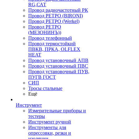
RG,САТ
Провод радиочастотный РК
Провод РЕТРО (BIRONI)
Провод РЕТРО (Werkel)
Провод РЕТРО
(МЕЗОНИНЪ))
Провод телефонный
Провод термостойкий
ПВКВ, ПРКА, OLFLEX
HEAT
Провод установочный АПВ
Провод установочный ПВС
Провод установочный ПУВ,
ПУГВ ГОСТ
СИП
Тросы стальные
Ещё
Инструмент
Измерительные приборы и
тестеры
Инструмент ручной
Инструменты для
опрессовки, резки и
изоляции