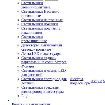
Светильники
люминисцентные
Светильники Настенно-
потолочные
Светильники настольные
Светильники ночники
Светильники под лампу
накаливания
Светильники
промышленные
Детекторы, выключатели
светоконтрольные
Лента LED и аксессуары
Светильники садово-
парковые и на солн. батарее
Фонари
Светильники и лампы LED
для растений
Светильники светодиод.для
Люстры,
Акции
М
лестниц
подвесы,бра
Светильники трековые,
шинопровод и аксессуары
Ещё
Розетки и выключатели