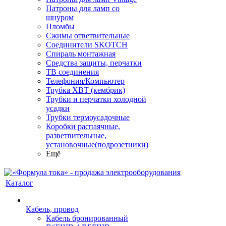
Патроны для ламп со
шнуром
Пломбы
Сжимы ответвительные
Соединители SKOTCH
Спираль монтажная
Средства защиты, перчатки
ТВ соединения
Телефония/Компьютер
Трубка ХВТ (кембрик)
Трубки и перчатки холодной
усадки
Трубки термоусадочные
Коробки распаячные,
разветвительные,
установочные(подрозетники)
Ещё
Каталог
Кабель, провод
Кабель бронированный