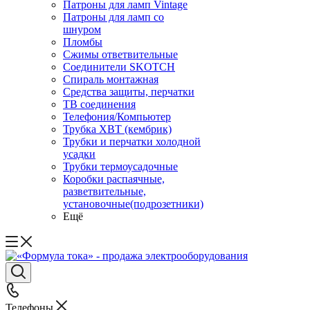
Патроны для ламп Vintage
Патроны для ламп со
шнуром
Пломбы
Сжимы ответвительные
Соединители SKOTCH
Спираль монтажная
Средства защиты, перчатки
ТВ соединения
Телефония/Компьютер
Трубка ХВТ (кембрик)
Трубки и перчатки холодной
усадки
Трубки термоусадочные
Коробки распаячные,
разветвительные,
установочные(подрозетники)
Ещё
Телефоны