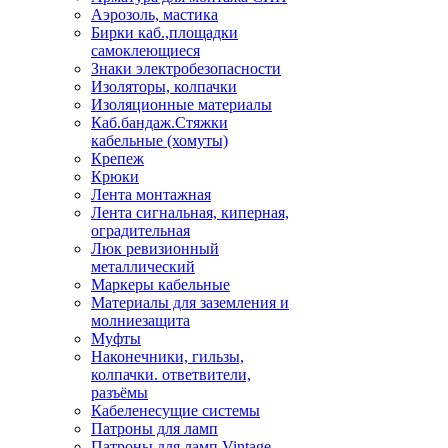
Аэрозоль, мастика
Бирки каб.,площадки
самоклеющиеся
Знаки электробезопасности
Изоляторы, колпачки
Изоляционные материалы
Каб.бандаж.Стяжки
кабельные (хомуты)
Крепеж
Крюки
Лента монтажная
Лента сигнальная, киперная,
оградительная
Люк ревизионный
металлический
Маркеры кабельные
Материалы для заземления и
молниезащита
Муфты
Наконечники, гильзы,
колпачки. ответвители,
разъёмы
Кабеленесущие системы
Патроны для ламп
Патроны для ламп Vintage