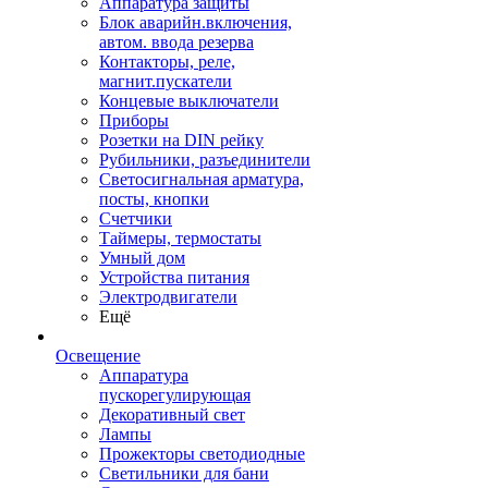
Аппаратура защиты
Блок аварийн.включения,
автом. ввода резерва
Контакторы, реле,
магнит.пускатели
Концевые выключатели
Приборы
Розетки на DIN рейку
Рубильники, разъединители
Светосигнальная арматура,
посты, кнопки
Счетчики
Таймеры, термостаты
Умный дом
Устройства питания
Электродвигатели
Ещё
Освещение
Аппаратура
пускорегулирующая
Декоративный свет
Лампы
Прожекторы светодиодные
Светильники для бани