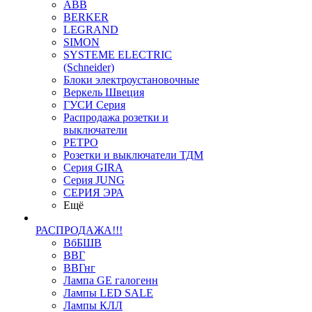
ABB
BERKER
LEGRAND
SIMON
SYSTEME ELECTRIC
(Schneider)
Блоки электроустановочные
Веркель Швеция
ГУСИ Серия
Распродажа розетки и
выключатели
РЕТРО
Розетки и выключатели ТДМ
Серия GIRA
Серия JUNG
СЕРИЯ ЭРА
Ещё
РАСПРОДАЖА!!!
ВбБШВ
ВВГ
ВВГнг
Лампа GE галогенн
Лампы LED SALE
Лампы КЛЛ