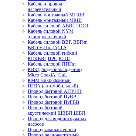
Кабель и провод
нагревательный
Кабель монтажный МГШВ
Кабель монтажный МКШ
Кабель силовой АВВГ ГОСТ
Кабель силовой NYM
однопроволочный
Кабель силовой ВВГ, ВВГнг,
ВВГбм-Пнг(А)-LS
Кабель силовой гибкий
КГ,КВВГ,ПРС,РПШ
Кабель силовой ППГнг
КВК(д/видеонаблюдения)
Micro CoaxiA+CuL
КММ микрофонный
ПГВА (автомобильный)
Провод бытовой АПУНП
Провод бытовой ПуВВ
Провод бытовой ПуГВВ
Провод бытовой,
акустический ШВВП,ШВП
Провод для водопогружных
насосов
Провод компьютерный
Провод радиочастотный