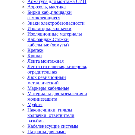
Арматура для монтажа СИП
Аэрозоль, мастика
Бирки каб.,площадки
самоклеющиеся
Знаки электробезопасности
Изоляторы, колпачки
Изоляционные материалы
Каб.бандаж.Стяжки
кабельные (хомуты)
Крепеж
Крюки
Лента монтажная
Лента сигнальная, киперная,
оградительная
Люк ревизионный
металлический
Маркеры кабельные
Материалы для заземления и
молниезащита
Муфты
Наконечники, гильзы,
колпачки. ответвители,
разъёмы
Кабеленесущие системы
Патроны для ламп