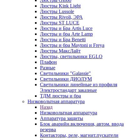
Люстры Globo
Люстры Kink Light
Люстры Lussole
Люстры Rivoli, ЭРА
Люстры ST LUCE
Люстры и Бра Artis Luce
Люстры и бра Arte Lamp
Люстры и Бра Benetti
Люстры и бра Maytoni и Freya
Люстры МаксЛайт
Люстры, светильники EGLO
Плафон
Разные
Светильники "Galassie"
Светильники ДИОЛУМ
Светильники линейные из профиля
Электростандарт заказные
ТДМ люстры и бра
Низковольтная аппаратура
Назад
Низковольтная аппаратура
Аппаратура защиты
Блок аварийн.включения, автом. ввода
резерва
Контакторы, реле, магнит.пускатели