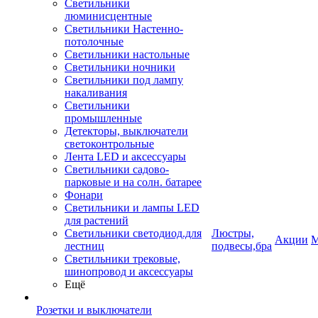
Светильники
люминисцентные
Светильники Настенно-
потолочные
Светильники настольные
Светильники ночники
Светильники под лампу
накаливания
Светильники
промышленные
Детекторы, выключатели
светоконтрольные
Лента LED и аксессуары
Светильники садово-
парковые и на солн. батарее
Фонари
Светильники и лампы LED
для растений
Светильники светодиод.для
Люстры,
Акции
М
лестниц
подвесы,бра
Светильники трековые,
шинопровод и аксессуары
Ещё
Розетки и выключатели