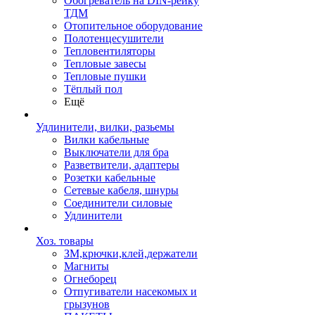
Обогреватель на DIN-рейку
ТДМ
Отопительное оборудование
Полотенцесушители
Тепловентиляторы
Тепловые завесы
Тепловые пушки
Тёплый пол
Ещё
Удлинители, вилки, разьемы
Вилки кабельные
Выключатели для бра
Разветвители, адаптеры
Розетки кабельные
Сетевые кабеля, шнуры
Соединители силовые
Удлинители
Хоз. товары
ЗМ,крючки,клей,держатели
Магниты
Огнеборец
Отпугиватели насекомых и
грызунов