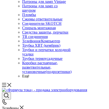
Патроны для ламп Vintage
Патроны для ламп со
шнуром
Пломбы
Сжимы ответвительные
Соединители SKOTCH
Спираль монтажная
Средства защиты, перчатки
ТВ соединения
Телефония/Компьютер
Трубка ХВТ (кембрик)
Трубки и перчатки холодной
усадки
Трубки термоусадочные
Коробки распаячные,
разветвительные,
установочные(подрозетники)
Ещё
Телефоны