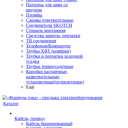
Патроны для ламп со
шнуром
Пломбы
Сжимы ответвительные
Соединители SKOTCH
Спираль монтажная
Средства защиты, перчатки
ТВ соединения
Телефония/Компьютер
Трубка ХВТ (кембрик)
Трубки и перчатки холодной
усадки
Трубки термоусадочные
Коробки распаячные,
разветвительные,
установочные(подрозетники)
Ещё
Каталог
Кабель, провод
Кабель бронированный