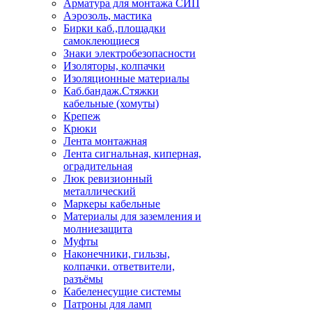
Арматура для монтажа СИП
Аэрозоль, мастика
Бирки каб.,площадки
самоклеющиеся
Знаки электробезопасности
Изоляторы, колпачки
Изоляционные материалы
Каб.бандаж.Стяжки
кабельные (хомуты)
Крепеж
Крюки
Лента монтажная
Лента сигнальная, киперная,
оградительная
Люк ревизионный
металлический
Маркеры кабельные
Материалы для заземления и
молниезащита
Муфты
Наконечники, гильзы,
колпачки. ответвители,
разъёмы
Кабеленесущие системы
Патроны для ламп