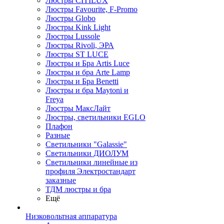
Люстры CITILUX
Люстры Favourite, F-Promo
Люстры Globo
Люстры Kink Light
Люстры Lussole
Люстры Rivoli, ЭРА
Люстры ST LUCE
Люстры и Бра Artis Luce
Люстры и бра Arte Lamp
Люстры и Бра Benetti
Люстры и бра Maytoni и
Freya
Люстры МаксЛайт
Люстры, светильники EGLO
Плафон
Разные
Светильники "Galassie"
Светильники ДИОЛУМ
Светильники линейные из
профиля Электростандарт
заказные
ТДМ люстры и бра
Ещё
Низковольтная аппаратура