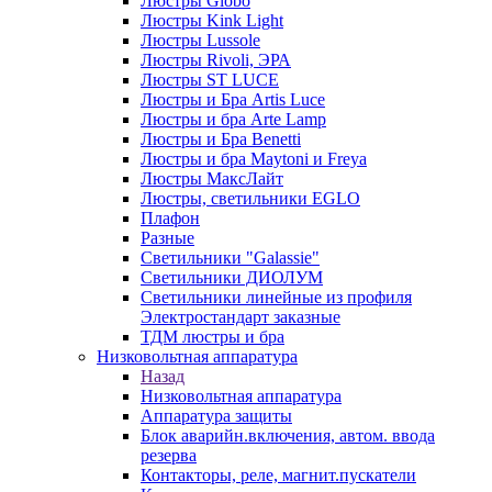
Люстры Globo
Люстры Kink Light
Люстры Lussole
Люстры Rivoli, ЭРА
Люстры ST LUCE
Люстры и Бра Artis Luce
Люстры и бра Arte Lamp
Люстры и Бра Benetti
Люстры и бра Maytoni и Freya
Люстры МаксЛайт
Люстры, светильники EGLO
Плафон
Разные
Светильники "Galassie"
Светильники ДИОЛУМ
Светильники линейные из профиля
Электростандарт заказные
ТДМ люстры и бра
Низковольтная аппаратура
Назад
Низковольтная аппаратура
Аппаратура защиты
Блок аварийн.включения, автом. ввода
резерва
Контакторы, реле, магнит.пускатели