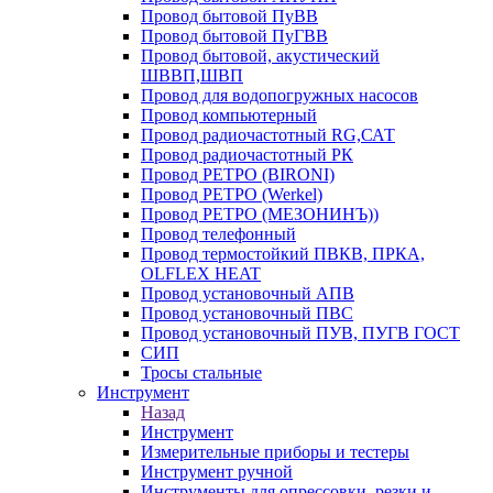
Провод бытовой ПуВВ
Провод бытовой ПуГВВ
Провод бытовой, акустический
ШВВП,ШВП
Провод для водопогружных насосов
Провод компьютерный
Провод радиочастотный RG,САТ
Провод радиочастотный РК
Провод РЕТРО (BIRONI)
Провод РЕТРО (Werkel)
Провод РЕТРО (МЕЗОНИНЪ))
Провод телефонный
Провод термостойкий ПВКВ, ПРКА,
OLFLEX HEAT
Провод установочный АПВ
Провод установочный ПВС
Провод установочный ПУВ, ПУГВ ГОСТ
СИП
Тросы стальные
Инструмент
Назад
Инструмент
Измерительные приборы и тестеры
Инструмент ручной
Инструменты для опрессовки, резки и