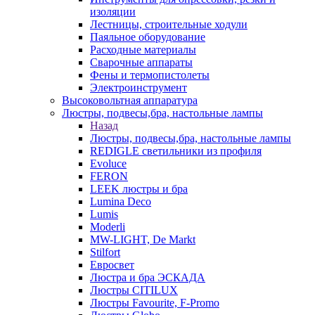
изоляции
Лестницы, строительные ходули
Паяльное оборудование
Расходные материалы
Сварочные аппараты
Фены и термопистолеты
Электроинструмент
Высоковольтная аппаратура
Люстры, подвесы,бра, настольные лампы
Назад
Люстры, подвесы,бра, настольные лампы
REDIGLE светильники из профиля
Evoluce
FERON
LEEK люстры и бра
Lumina Deco
Lumis
Moderli
MW-LIGHT, De Markt
Stilfort
Евросвет
Люстра и бра ЭСКАДА
Люстры CITILUX
Люстры Favourite, F-Promo