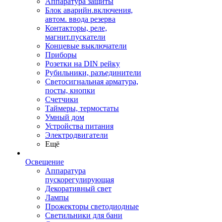
Аппаратура защиты
Блок аварийн.включения,
автом. ввода резерва
Контакторы, реле,
магнит.пускатели
Концевые выключатели
Приборы
Розетки на DIN рейку
Рубильники, разъединители
Светосигнальная арматура,
посты, кнопки
Счетчики
Таймеры, термостаты
Умный дом
Устройства питания
Электродвигатели
Ещё
Освещение
Аппаратура
пускорегулирующая
Декоративный свет
Лампы
Прожекторы светодиодные
Светильники для бани