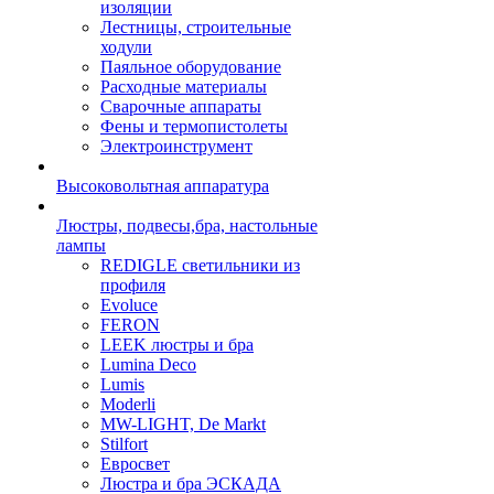
изоляции
Лестницы, строительные
ходули
Паяльное оборудование
Расходные материалы
Сварочные аппараты
Фены и термопистолеты
Электроинструмент
Высоковольтная аппаратура
Люстры, подвесы,бра, настольные
лампы
REDIGLE светильники из
профиля
Evoluce
FERON
LEEK люстры и бра
Lumina Deco
Lumis
Moderli
MW-LIGHT, De Markt
Stilfort
Евросвет
Люстра и бра ЭСКАДА