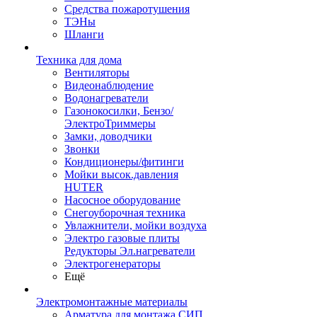
Средства пожаротушения
ТЭНы
Шланги
Техника для дома
Вентиляторы
Видеонаблюдение
Водонагреватели
Газонокосилки, Бензо/
ЭлектроТриммеры
Замки, доводчики
Звонки
Кондиционеры/фитинги
Мойки высок.давления
HUTER
Насосное оборудование
Снегоуборочная техника
Увлажнители, мойки воздуха
Электро газовые плиты
Редукторы Эл.нагреватели
Электрогенераторы
Ещё
Электромонтажные материалы
Арматура для монтажа СИП