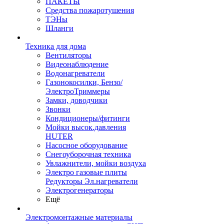
ПАКЕТЫ
Средства пожаротушения
ТЭНы
Шланги
Техника для дома
Вентиляторы
Видеонаблюдение
Водонагреватели
Газонокосилки, Бензо/
ЭлектроТриммеры
Замки, доводчики
Звонки
Кондиционеры/фитинги
Мойки высок.давления
HUTER
Насосное оборудование
Снегоуборочная техника
Увлажнители, мойки воздуха
Электро газовые плиты
Редукторы Эл.нагреватели
Электрогенераторы
Ещё
Электромонтажные материалы