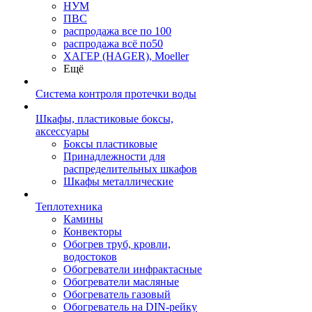
НУМ
ПВС
распродажа все по 100
распродажа всё по50
ХАГЕР (HAGER), Moeller
Ещё
Система контроля протечки воды
Шкафы, пластиковые боксы,
аксессуары
Боксы пластиковые
Принадлежности для
распределительных шкафов
Шкафы металлические
Теплотехника
Камины
Конвекторы
Обогрев труб, кровли,
водостоков
Обогреватели инфрактасные
Обогреватели масляные
Обогреватель газовый
Обогреватель на DIN-рейку