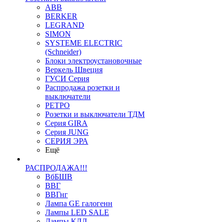
ABB
BERKER
LEGRAND
SIMON
SYSTEME ELECTRIC
(Schneider)
Блоки электроустановочные
Веркель Швеция
ГУСИ Серия
Распродажа розетки и
выключатели
РЕТРО
Розетки и выключатели ТДМ
Серия GIRA
Серия JUNG
СЕРИЯ ЭРА
Ещё
РАСПРОДАЖА!!!
ВбБШВ
ВВГ
ВВГнг
Лампа GE галогенн
Лампы LED SALE
Лампы КЛЛ