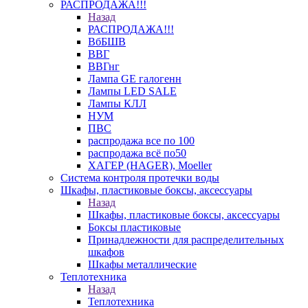
РАСПРОДАЖА!!!
Назад
РАСПРОДАЖА!!!
ВбБШВ
ВВГ
ВВГнг
Лампа GE галогенн
Лампы LED SALE
Лампы КЛЛ
НУМ
ПВС
распродажа все по 100
распродажа всё по50
ХАГЕР (HAGER), Moeller
Система контроля протечки воды
Шкафы, пластиковые боксы, аксессуары
Назад
Шкафы, пластиковые боксы, аксессуары
Боксы пластиковые
Принадлежности для распределительных
шкафов
Шкафы металлические
Теплотехника
Назад
Теплотехника