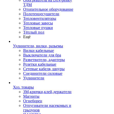
Обогреватель на DIN-рейку
ТДМ
Отопительное оборудование
Полотенцесушители
Тепловентиляторы
Тепловые завесы
Тепловые пушки
Тёплый пол
Ещё
Удлинители, вилки, разьемы
Вилки кабельные
Выключатели для бра
Разветвители, адаптеры
Розетки кабельные
Сетевые кабеля, шнуры
Соединители силовые
Удлинители
Хоз. товары
ЗМ,крючки,клей,держатели
Магниты
Огнеборец
Отпугиватели насекомых и
грызунов