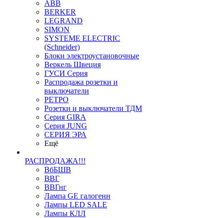
ABB
BERKER
LEGRAND
SIMON
SYSTEME ELECTRIC
(Schneider)
Блоки электроустановочные
Веркель Швеция
ГУСИ Серия
Распродажа розетки и
выключатели
РЕТРО
Розетки и выключатели ТДМ
Серия GIRA
Серия JUNG
СЕРИЯ ЭРА
Ещё
РАСПРОДАЖА!!!
ВбБШВ
ВВГ
ВВГнг
Лампа GE галогенн
Лампы LED SALE
Лампы КЛЛ