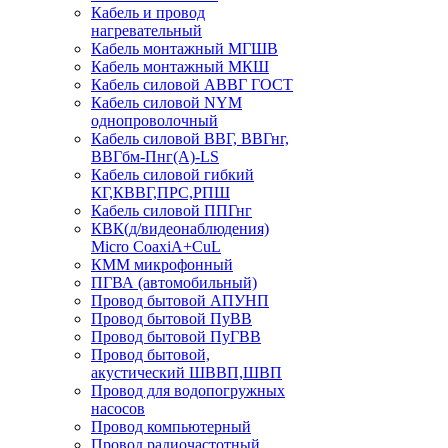
Кабель и провод
нагревательный
Кабель монтажный МГШВ
Кабель монтажный МКШ
Кабель силовой АВВГ ГОСТ
Кабель силовой NYM
однопроволочный
Кабель силовой ВВГ, ВВГнг,
ВВГбм-Пнг(А)-LS
Кабель силовой гибкий
КГ,КВВГ,ПРС,РПШ
Кабель силовой ППГнг
КВК(д/видеонаблюдения)
Micro CoaxiA+CuL
КММ микрофонный
ПГВА (автомобильный)
Провод бытовой АПУНП
Провод бытовой ПуВВ
Провод бытовой ПуГВВ
Провод бытовой,
акустический ШВВП,ШВП
Провод для водопогружных
насосов
Провод компьютерный
Провод радиочастотный