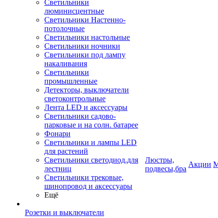
Светильники
люминисцентные
Светильники Настенно-
потолочные
Светильники настольные
Светильники ночники
Светильники под лампу
накаливания
Светильники
промышленные
Детекторы, выключатели
светоконтрольные
Лента LED и аксессуары
Светильники садово-
парковые и на солн. батарее
Фонари
Светильники и лампы LED
для растений
Светильники светодиод.для
Люстры,
Акции
М
лестниц
подвесы,бра
Светильники трековые,
шинопровод и аксессуары
Ещё
Розетки и выключатели