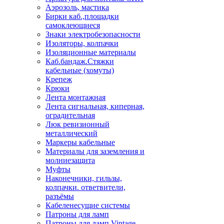
Аэрозоль, мастика
Бирки каб.,площадки
самоклеющиеся
Знаки электробезопасности
Изоляторы, колпачки
Изоляционные материалы
Каб.бандаж.Стяжки
кабельные (хомуты)
Крепеж
Крюки
Лента монтажная
Лента сигнальная, киперная,
оградительная
Люк ревизионный
металлический
Маркеры кабельные
Материалы для заземления и
молниезащита
Муфты
Наконечники, гильзы,
колпачки. ответвители,
разъёмы
Кабеленесущие системы
Патроны для ламп
Патроны для ламп Vintage