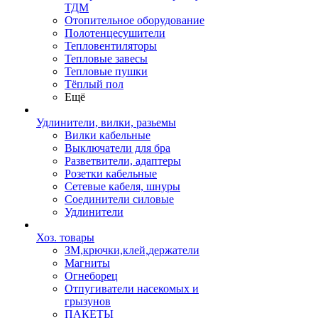
ТДМ
Отопительное оборудование
Полотенцесушители
Тепловентиляторы
Тепловые завесы
Тепловые пушки
Тёплый пол
Ещё
Удлинители, вилки, разьемы
Вилки кабельные
Выключатели для бра
Разветвители, адаптеры
Розетки кабельные
Сетевые кабеля, шнуры
Соединители силовые
Удлинители
Хоз. товары
ЗМ,крючки,клей,держатели
Магниты
Огнеборец
Отпугиватели насекомых и
грызунов
ПАКЕТЫ