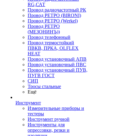
RG,САТ
Провод радиочастотный РК
Провод РЕТРО (BIRONI)
Провод РЕТРО (Werkel)
Провод РЕТРО
(МЕЗОНИНЪ))
Провод телефонный
Провод термостойкий
ПВКВ, ПРКА, OLFLEX
HEAT
Провод установочный АПВ
Провод установочный ПВС
Провод установочный ПУВ,
ПУГВ ГОСТ
СИП
Тросы стальные
Ещё
Инструмент
Измерительные приборы и
тестеры
Инструмент ручной
Инструменты для
опрессовки, резки и
изоляции