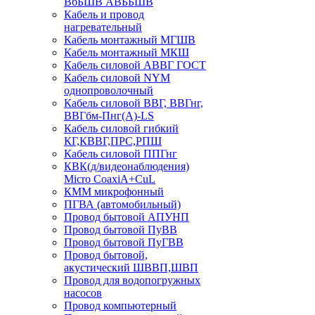
ВбБШВ АВББШВ
Кабель и провод
нагревательный
Кабель монтажный МГШВ
Кабель монтажный МКШ
Кабель силовой АВВГ ГОСТ
Кабель силовой NYM
однопроволочный
Кабель силовой ВВГ, ВВГнг,
ВВГбм-Пнг(А)-LS
Кабель силовой гибкий
КГ,КВВГ,ПРС,РПШ
Кабель силовой ППГнг
КВК(д/видеонаблюдения)
Micro CoaxiA+CuL
КММ микрофонный
ПГВА (автомобильный)
Провод бытовой АПУНП
Провод бытовой ПуВВ
Провод бытовой ПуГВВ
Провод бытовой,
акустический ШВВП,ШВП
Провод для водопогружных
насосов
Провод компьютерный