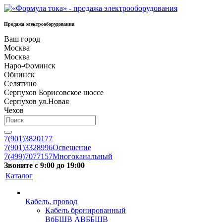
Продажа электрооборудования
Ваш город
Москва
Москва
Наро-Фоминск
Обнинск
Селятино
Серпухов Борисовское шоссе
Серпухов ул.Новая
Чехов
7(901)3820177
7(901)3328996
Освещение
7(499)7077157
Многоканальный
Звоните с 9:00 до 19:00
Каталог
Кабель, провод
Кабель бронированный
ВбБШВ АВББШВ