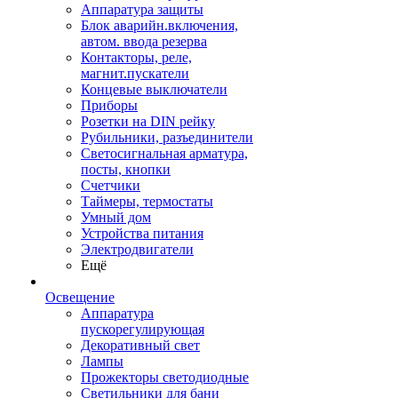
Аппаратура защиты
Блок аварийн.включения,
автом. ввода резерва
Контакторы, реле,
магнит.пускатели
Концевые выключатели
Приборы
Розетки на DIN рейку
Рубильники, разъединители
Светосигнальная арматура,
посты, кнопки
Счетчики
Таймеры, термостаты
Умный дом
Устройства питания
Электродвигатели
Ещё
Освещение
Аппаратура
пускорегулирующая
Декоративный свет
Лампы
Прожекторы светодиодные
Светильники для бани