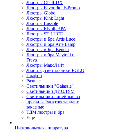
Люстры CITILUX
Люстры Favourite, F-Promo
Люстры Globo
Люстры Kink Light
Люстры Lussole
Люстры Rivoli, ЭРА
Люстры ST LUCE
Люстры и Бра Artis Luce
Люстры и бра Arte Lamp
Люстры и Бра Benetti
Люстры и бра Maytoni и
Freya
Люстры МаксЛайт
Люстры, светильники EGLO
Плафон
Разные
Светильники "Galassie"
Светильники ДИОЛУМ
Светильники линейные из
профиля Электростандарт
заказные
ТДМ люстры и бра
Ещё
Низковольтная аппаратура