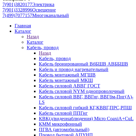
7(901)3820177
Электрика
7(901)3328996
Освещение
7(499)7077157
Многоканальный
Главная
Каталог
Назад
Каталог
Кабель, провод
Назад
Кабель, провод
Кабель бронированный ВбБШВ АВББШВ
Кабель и провод нагревательный
Кабель монтажный МГШВ
Кабель монтажный МКШ
Кабель силовой АВВГ ГОСТ
Кабель силовой NYM однопроволочный
Кабель силовой ВВГ, ВВГнг, ВВГбм-Пнг(А)-
LS
Кабель силовой гибкий КГ,КВВГ,ПРС,РПШ
Кабель силовой ППГнг
КВК(д/видеонаблюдения) Micro CoaxiA+CuL
КММ микрофонный
ПГВА (автомобильный)
Провод бытовой АПУНП