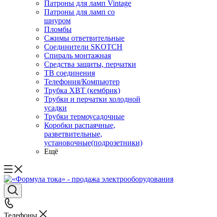
Патроны для ламп Vintage
Патроны для ламп со
шнуром
Пломбы
Сжимы ответвительные
Соединители SKOTCH
Спираль монтажная
Средства защиты, перчатки
ТВ соединения
Телефония/Компьютер
Трубка ХВТ (кембрик)
Трубки и перчатки холодной
усадки
Трубки термоусадочные
Коробки распаячные,
разветвительные,
установочные(подрозетники)
Ещё
Телефоны