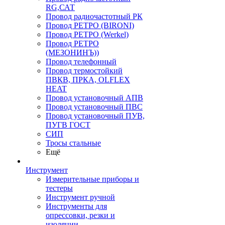
RG,САТ
Провод радиочастотный РК
Провод РЕТРО (BIRONI)
Провод РЕТРО (Werkel)
Провод РЕТРО
(МЕЗОНИНЪ))
Провод телефонный
Провод термостойкий
ПВКВ, ПРКА, OLFLEX
HEAT
Провод установочный АПВ
Провод установочный ПВС
Провод установочный ПУВ,
ПУГВ ГОСТ
СИП
Тросы стальные
Ещё
Инструмент
Измерительные приборы и
тестеры
Инструмент ручной
Инструменты для
опрессовки, резки и
изоляции