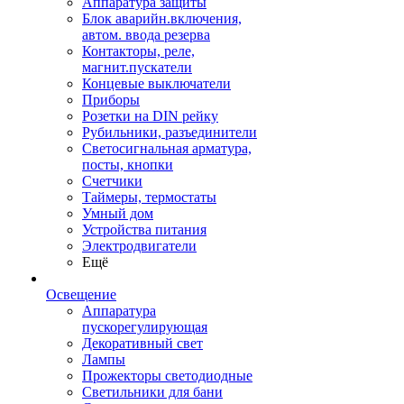
Аппаратура защиты
Блок аварийн.включения,
автом. ввода резерва
Контакторы, реле,
магнит.пускатели
Концевые выключатели
Приборы
Розетки на DIN рейку
Рубильники, разъединители
Светосигнальная арматура,
посты, кнопки
Счетчики
Таймеры, термостаты
Умный дом
Устройства питания
Электродвигатели
Ещё
Освещение
Аппаратура
пускорегулирующая
Декоративный свет
Лампы
Прожекторы светодиодные
Светильники для бани