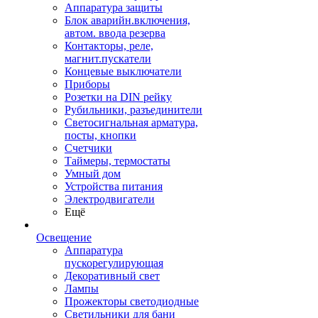
Аппаратура защиты
Блок аварийн.включения,
автом. ввода резерва
Контакторы, реле,
магнит.пускатели
Концевые выключатели
Приборы
Розетки на DIN рейку
Рубильники, разъединители
Светосигнальная арматура,
посты, кнопки
Счетчики
Таймеры, термостаты
Умный дом
Устройства питания
Электродвигатели
Ещё
Освещение
Аппаратура
пускорегулирующая
Декоративный свет
Лампы
Прожекторы светодиодные
Светильники для бани