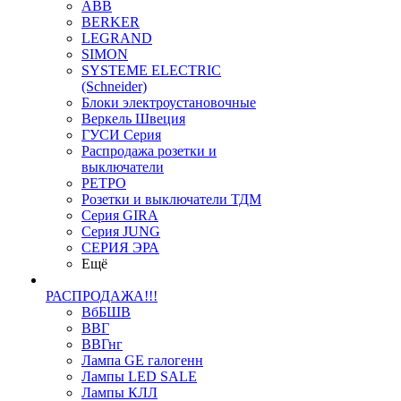
ABB
BERKER
LEGRAND
SIMON
SYSTEME ELECTRIC
(Schneider)
Блоки электроустановочные
Веркель Швеция
ГУСИ Серия
Распродажа розетки и
выключатели
РЕТРО
Розетки и выключатели ТДМ
Серия GIRA
Серия JUNG
СЕРИЯ ЭРА
Ещё
РАСПРОДАЖА!!!
ВбБШВ
ВВГ
ВВГнг
Лампа GE галогенн
Лампы LED SALE
Лампы КЛЛ