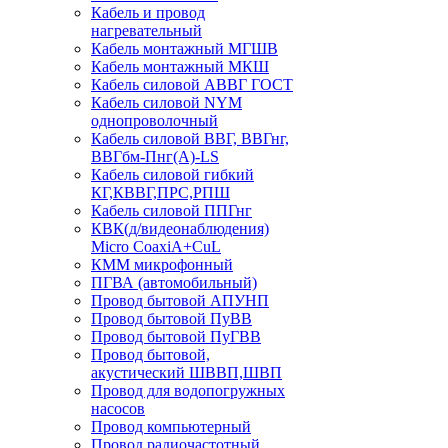
Кабель и провод
нагревательный
Кабель монтажный МГШВ
Кабель монтажный МКШ
Кабель силовой АВВГ ГОСТ
Кабель силовой NYM
однопроволочный
Кабель силовой ВВГ, ВВГнг,
ВВГбм-Пнг(А)-LS
Кабель силовой гибкий
КГ,КВВГ,ПРС,РПШ
Кабель силовой ППГнг
КВК(д/видеонаблюдения)
Micro CoaxiA+CuL
КММ микрофонный
ПГВА (автомобильный)
Провод бытовой АПУНП
Провод бытовой ПуВВ
Провод бытовой ПуГВВ
Провод бытовой,
акустический ШВВП,ШВП
Провод для водопогружных
насосов
Провод компьютерный
Провод радиочастотный