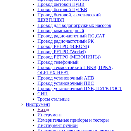
Провод бытовой ПуВВ
Провод бытовой ПуГВВ
Провод бытовой, акустический
ШВВП,ШВП
Провод для водопогружных насосов
Провод компьютерный
Провод радиочастотный RG,САТ
Провод радиочастотный РК
Провод РЕТРО (BIRONI)
Провод РЕТРО (Werkel)
Провод РЕТРО (МЕЗОНИНЪ))
Провод телефонный
Провод термостойкий ПВКВ, ПРКА,
OLFLEX HEAT
Провод установочный АПВ
Провод установочный ПВС
Провод установочный ПУВ, ПУГВ ГОСТ
СИП
Тросы стальные
Инструмент
Назад
Инструмент
Измерительные приборы и тестеры
Инструмент ручной
Инструменты для опрессовки, резки и