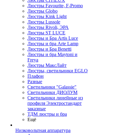
Люстры CITILUX
Люстры Favourite, F-Promo
Люстры Globo
Люстры Kink Light
Люстры Lussole
Люстры Rivoli, ЭРА
Люстры ST LUCE
Люстры и Бра Artis Luce
Люстры и бра Arte Lamp
Люстры и Бра Benetti
Люстры и бра Maytoni и
Freya
Люстры МаксЛайт
Люстры, светильники EGLO
Плафон
Разные
Светильники "Galassie"
Светильники ДИОЛУМ
Светильники линейные из
профиля Электростандарт
заказные
ТДМ люстры и бра
Ещё
Низковольтная аппаратура