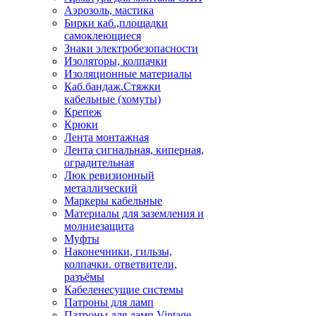
Аэрозоль, мастика
Бирки каб.,площадки
самоклеющиеся
Знаки электробезопасности
Изоляторы, колпачки
Изоляционные материалы
Каб.бандаж.Стяжки
кабельные (хомуты)
Крепеж
Крюки
Лента монтажная
Лента сигнальная, киперная,
оградительная
Люк ревизионный
металлический
Маркеры кабельные
Материалы для заземления и
молниезащита
Муфты
Наконечники, гильзы,
колпачки. ответвители,
разъёмы
Кабеленесущие системы
Патроны для ламп
Патроны для ламп Vintage