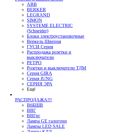
ABB
BERKER
LEGRAND
SIMON
SYSTEME ELECTRIC
(Schneider)
Блоки электроустановочные
Веркель Швеция
ГУСИ Серия
Распродажа розетки и
выключатели
РЕТРО
Розетки и выключатели ТДМ
Серия GIRA
Серия JUNG
СЕРИЯ ЭРА
Ещё
РАСПРОДАЖА!!!
ВбБШВ
ВВГ
ВВГнг
Лампа GE галогенн
Лампы LED SALE
Лампы КЛЛ