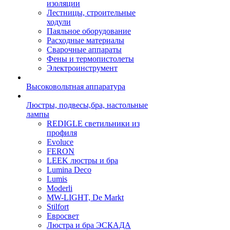
изоляции
Лестницы, строительные
ходули
Паяльное оборудование
Расходные материалы
Сварочные аппараты
Фены и термопистолеты
Электроинструмент
Высоковольтная аппаратура
Люстры, подвесы,бра, настольные
лампы
REDIGLE светильники из
профиля
Evoluce
FERON
LEEK люстры и бра
Lumina Deco
Lumis
Moderli
MW-LIGHT, De Markt
Stilfort
Евросвет
Люстра и бра ЭСКАДА