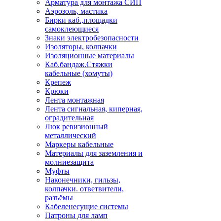
Арматура для монтажа СИП
Аэрозоль, мастика
Бирки каб.,площадки
самоклеющиеся
Знаки электробезопасности
Изоляторы, колпачки
Изоляционные материалы
Каб.бандаж.Стяжки
кабельные (хомуты)
Крепеж
Крюки
Лента монтажная
Лента сигнальная, киперная,
оградительная
Люк ревизионный
металлический
Маркеры кабельные
Материалы для заземления и
молниезащита
Муфты
Наконечники, гильзы,
колпачки. ответвители,
разъёмы
Кабеленесущие системы
Патроны для ламп