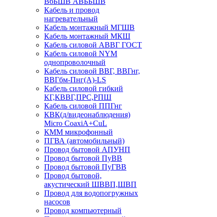
ВбБШВ АВББШВ
Кабель и провод
нагревательный
Кабель монтажный МГШВ
Кабель монтажный МКШ
Кабель силовой АВВГ ГОСТ
Кабель силовой NYM
однопроволочный
Кабель силовой ВВГ, ВВГнг,
ВВГбм-Пнг(А)-LS
Кабель силовой гибкий
КГ,КВВГ,ПРС,РПШ
Кабель силовой ППГнг
КВК(д/видеонаблюдения)
Micro CoaxiA+CuL
КММ микрофонный
ПГВА (автомобильный)
Провод бытовой АПУНП
Провод бытовой ПуВВ
Провод бытовой ПуГВВ
Провод бытовой,
акустический ШВВП,ШВП
Провод для водопогружных
насосов
Провод компьютерный