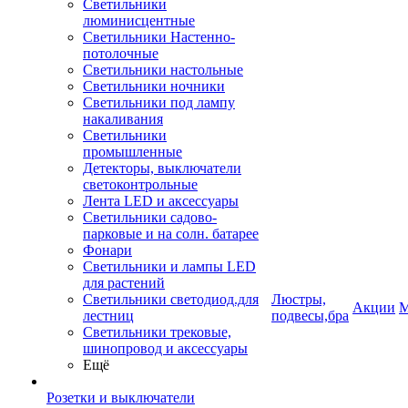
Светильники
люминисцентные
Светильники Настенно-
потолочные
Светильники настольные
Светильники ночники
Светильники под лампу
накаливания
Светильники
промышленные
Детекторы, выключатели
светоконтрольные
Лента LED и аксессуары
Светильники садово-
парковые и на солн. батарее
Фонари
Светильники и лампы LED
для растений
Светильники светодиод.для
Люстры,
Акции
М
лестниц
подвесы,бра
Светильники трековые,
шинопровод и аксессуары
Ещё
Розетки и выключатели