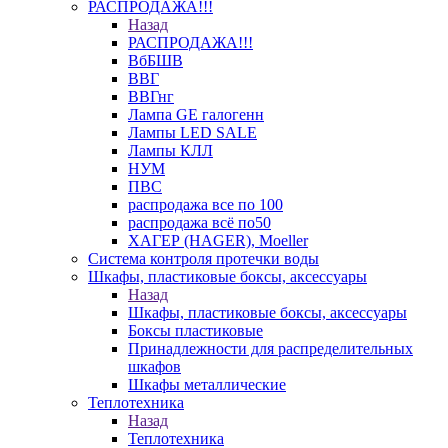
РАСПРОДАЖА!!!
Назад
РАСПРОДАЖА!!!
ВбБШВ
ВВГ
ВВГнг
Лампа GE галогенн
Лампы LED SALE
Лампы КЛЛ
НУМ
ПВС
распродажа все по 100
распродажа всё по50
ХАГЕР (HAGER), Moeller
Система контроля протечки воды
Шкафы, пластиковые боксы, аксессуары
Назад
Шкафы, пластиковые боксы, аксессуары
Боксы пластиковые
Принадлежности для распределительных
шкафов
Шкафы металлические
Теплотехника
Назад
Теплотехника