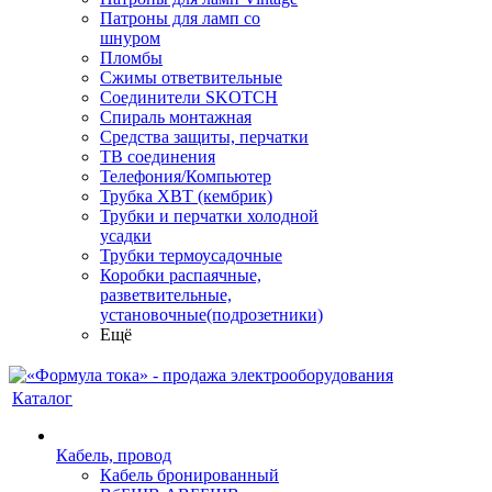
Патроны для ламп со
шнуром
Пломбы
Сжимы ответвительные
Соединители SKOTCH
Спираль монтажная
Средства защиты, перчатки
ТВ соединения
Телефония/Компьютер
Трубка ХВТ (кембрик)
Трубки и перчатки холодной
усадки
Трубки термоусадочные
Коробки распаячные,
разветвительные,
установочные(подрозетники)
Ещё
Каталог
Кабель, провод
Кабель бронированный