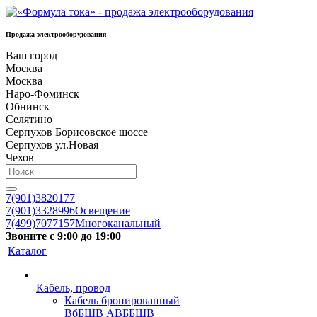
Продажа электрооборудования
Ваш город
Москва
Москва
Наро-Фоминск
Обнинск
Селятино
Серпухов Борисовское шоссе
Серпухов ул.Новая
Чехов
7(901)3820177
7(901)3328996
Освещение
7(499)7077157
Многоканальный
Звоните с 9:00 до 19:00
Каталог
Кабель, провод
Кабель бронированный
ВбБШВ АВББШВ