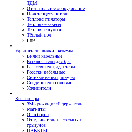
ТДМ
Отопительное оборудование
Полотенцесушители
Тепловентиляторы
Тепловые завесы
Тепловые пушки
Тёплый пол
Ещё
Удлинители, вилки, разьемы
Вилки кабельные
Выключатели для бра
Разветвители, адаптеры
Розетки кабельные
Сетевые кабеля, шнуры
Соединители силовые
Удлинители
Хоз. товары
ЗМ,крючки,клей,держатели
Магниты
Огнеборец
Отпугиватели насекомых и
грызунов
ПАКЕТЫ