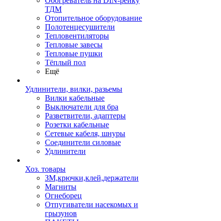
Обогреватель на DIN-рейку
ТДМ
Отопительное оборудование
Полотенцесушители
Тепловентиляторы
Тепловые завесы
Тепловые пушки
Тёплый пол
Ещё
Удлинители, вилки, разьемы
Вилки кабельные
Выключатели для бра
Разветвители, адаптеры
Розетки кабельные
Сетевые кабеля, шнуры
Соединители силовые
Удлинители
Хоз. товары
ЗМ,крючки,клей,держатели
Магниты
Огнеборец
Отпугиватели насекомых и
грызунов