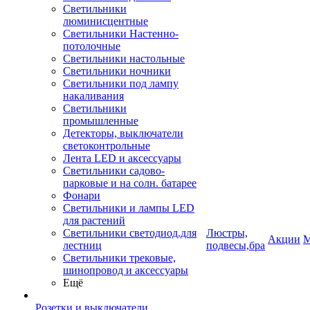
Светильники
люминисцентные
Светильники Настенно-
потолочные
Светильники настольные
Светильники ночники
Светильники под лампу
накаливания
Светильники
промышленные
Детекторы, выключатели
светоконтрольные
Лента LED и аксессуары
Светильники садово-
парковые и на солн. батарее
Фонари
Светильники и лампы LED
для растений
Светильники светодиод.для
Люстры,
Акции
М
лестниц
подвесы,бра
Светильники трековые,
шинопровод и аксессуары
Ещё
Розетки и выключатели