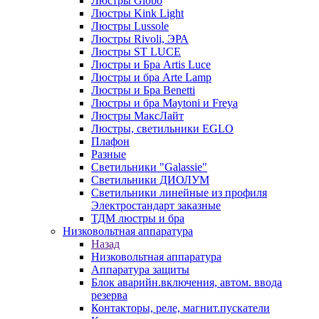
Люстры Globo
Люстры Kink Light
Люстры Lussole
Люстры Rivoli, ЭРА
Люстры ST LUCE
Люстры и Бра Artis Luce
Люстры и бра Arte Lamp
Люстры и Бра Benetti
Люстры и бра Maytoni и Freya
Люстры МаксЛайт
Люстры, светильники EGLO
Плафон
Разные
Светильники "Galassie"
Светильники ДИОЛУМ
Светильники линейные из профиля
Электростандарт заказные
ТДМ люстры и бра
Низковольтная аппаратура
Назад
Низковольтная аппаратура
Аппаратура защиты
Блок аварийн.включения, автом. ввода
резерва
Контакторы, реле, магнит.пускатели