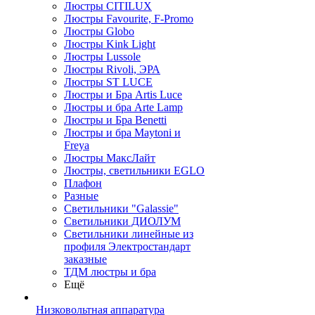
Люстры CITILUX
Люстры Favourite, F-Promo
Люстры Globo
Люстры Kink Light
Люстры Lussole
Люстры Rivoli, ЭРА
Люстры ST LUCE
Люстры и Бра Artis Luce
Люстры и бра Arte Lamp
Люстры и Бра Benetti
Люстры и бра Maytoni и
Freya
Люстры МаксЛайт
Люстры, светильники EGLO
Плафон
Разные
Светильники "Galassie"
Светильники ДИОЛУМ
Светильники линейные из
профиля Электростандарт
заказные
ТДМ люстры и бра
Ещё
Низковольтная аппаратура