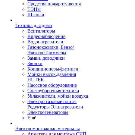
Средства пожаротушения
ТЭНы
Шланги
Техника для дома
Вентиляторы
Видеонаблюдение
Водонагреватели
Газонокосилки, Бензо/
ЭлектроТриммеры
Замки, доводчики
Звонки
Кондиционеры/фитинги
Мойки высок.давления
HUTER
Насосное оборудование
Снегоуборочная техника
Увлажнители, мойки воздуха
Электро газовые плиты
Редукторы Эл.нагреватели
Электрогенераторы
Ещё
Электромонтажные материалы
Арматура для монтажа СИП