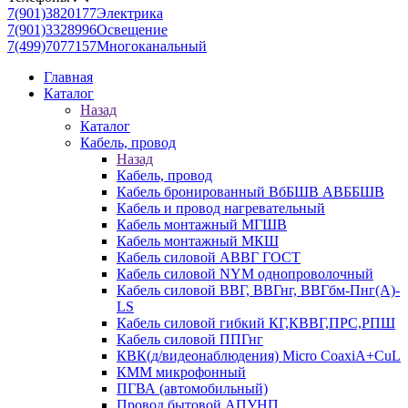
7(901)3820177
Электрика
7(901)3328996
Освещение
7(499)7077157
Многоканальный
Главная
Каталог
Назад
Каталог
Кабель, провод
Назад
Кабель, провод
Кабель бронированный ВбБШВ АВББШВ
Кабель и провод нагревательный
Кабель монтажный МГШВ
Кабель монтажный МКШ
Кабель силовой АВВГ ГОСТ
Кабель силовой NYM однопроволочный
Кабель силовой ВВГ, ВВГнг, ВВГбм-Пнг(А)-
LS
Кабель силовой гибкий КГ,КВВГ,ПРС,РПШ
Кабель силовой ППГнг
КВК(д/видеонаблюдения) Micro CoaxiA+CuL
КММ микрофонный
ПГВА (автомобильный)
Провод бытовой АПУНП