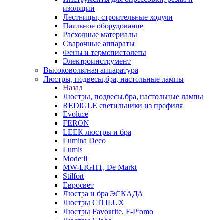
изоляции
Лестницы, строительные ходули
Паяльное оборудование
Расходные материалы
Сварочные аппараты
Фены и термопистолеты
Электроинструмент
Высоковольтная аппаратура
Люстры, подвесы,бра, настольные лампы
Назад
Люстры, подвесы,бра, настольные лампы
REDIGLE светильники из профиля
Evoluce
FERON
LEEK люстры и бра
Lumina Deco
Lumis
Moderli
MW-LIGHT, De Markt
Stilfort
Евросвет
Люстра и бра ЭСКАДА
Люстры CITILUX
Люстры Favourite, F-Promo