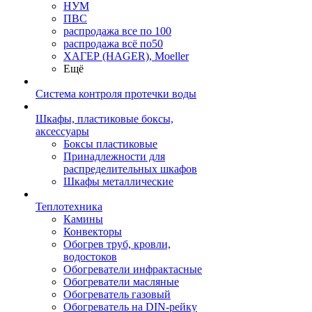
НУМ
ПВС
распродажа все по 100
распродажа всё по50
ХАГЕР (HAGER), Moeller
Ещё
Система контроля протечки воды
Шкафы, пластиковые боксы,
аксессуары
Боксы пластиковые
Принадлежности для
распределительных шкафов
Шкафы металлические
Теплотехника
Камины
Конвекторы
Обогрев труб, кровли,
водостоков
Обогреватели инфрактасные
Обогреватели масляные
Обогреватель газовый
Обогреватель на DIN-рейку