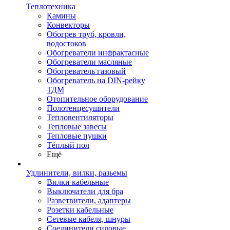
Теплотехника
Камины
Конвекторы
Обогрев труб, кровли,
водостоков
Обогреватели инфрактасные
Обогреватели масляные
Обогреватель газовый
Обогреватель на DIN-рейку
ТДМ
Отопительное оборудование
Полотенцесушители
Тепловентиляторы
Тепловые завесы
Тепловые пушки
Тёплый пол
Ещё
Удлинители, вилки, разьемы
Вилки кабельные
Выключатели для бра
Разветвители, адаптеры
Розетки кабельные
Сетевые кабеля, шнуры
Соединители силовые