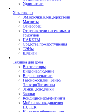
Удлинители
Хоз. товары
ЗМ,крючки,клей,держатели
Магниты
Огнеборец
Отпугиватели насекомых и
грызунов
ПАКЕТЫ
Средства пожаротушения
ТЭНы
Шланги
Техника для дома
Вентиляторы
Видеонаблюдение
Водонагреватели
Газонокосилки, Бензо/
ЭлектроТриммеры
Замки, доводчики
Звонки
Кондиционеры/фитинги
Мойки высок.давления
HUTER
Насосное оборудование