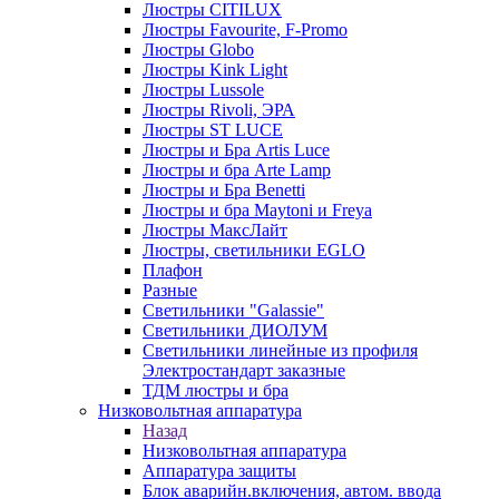
Люстры CITILUX
Люстры Favourite, F-Promo
Люстры Globo
Люстры Kink Light
Люстры Lussole
Люстры Rivoli, ЭРА
Люстры ST LUCE
Люстры и Бра Artis Luce
Люстры и бра Arte Lamp
Люстры и Бра Benetti
Люстры и бра Maytoni и Freya
Люстры МаксЛайт
Люстры, светильники EGLO
Плафон
Разные
Светильники "Galassie"
Светильники ДИОЛУМ
Светильники линейные из профиля
Электростандарт заказные
ТДМ люстры и бра
Низковольтная аппаратура
Назад
Низковольтная аппаратура
Аппаратура защиты
Блок аварийн.включения, автом. ввода