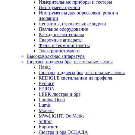
Измерительные приборы и тестеры
Инструмент ручной
Инструменты для опрессовки, резки и
изоляции
Лестницы, строительные ходули
Паяльное оборудование
Расходные материалы
Сварочные аппараты
Фены и термопистолеты
Электроинструмент
Высоковольтная аппаратура
Люстры, подвесы,бра, настольные лампы
Назад
Люстры, подвесы,бра, настольные лампы
REDIGLE светильники из профиля
Evoluce
FERON
LEEK люстры и бра
Lumina Deco
Lumis
Moderli
MW-LIGHT, De Markt
Stilfort
Евросвет
Люстра и бра ЭСКАДА