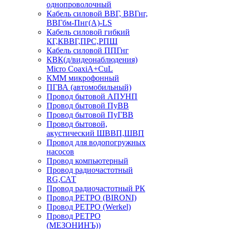
однопроволочный
Кабель силовой ВВГ, ВВГнг,
ВВГбм-Пнг(А)-LS
Кабель силовой гибкий
КГ,КВВГ,ПРС,РПШ
Кабель силовой ППГнг
КВК(д/видеонаблюдения)
Micro CoaxiA+CuL
КММ микрофонный
ПГВА (автомобильный)
Провод бытовой АПУНП
Провод бытовой ПуВВ
Провод бытовой ПуГВВ
Провод бытовой,
акустический ШВВП,ШВП
Провод для водопогружных
насосов
Провод компьютерный
Провод радиочастотный
RG,САТ
Провод радиочастотный РК
Провод РЕТРО (BIRONI)
Провод РЕТРО (Werkel)
Провод РЕТРО
(МЕЗОНИНЪ))