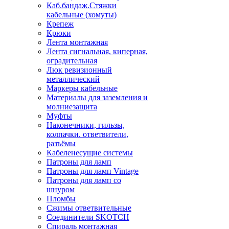
Каб.бандаж.Стяжки
кабельные (хомуты)
Крепеж
Крюки
Лента монтажная
Лента сигнальная, киперная,
оградительная
Люк ревизионный
металлический
Маркеры кабельные
Материалы для заземления и
молниезащита
Муфты
Наконечники, гильзы,
колпачки. ответвители,
разъёмы
Кабеленесущие системы
Патроны для ламп
Патроны для ламп Vintage
Патроны для ламп со
шнуром
Пломбы
Сжимы ответвительные
Соединители SKOTCH
Спираль монтажная