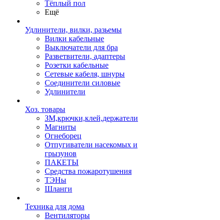
Тёплый пол
Ещё
Удлинители, вилки, разьемы
Вилки кабельные
Выключатели для бра
Разветвители, адаптеры
Розетки кабельные
Сетевые кабеля, шнуры
Соединители силовые
Удлинители
Хоз. товары
ЗМ,крючки,клей,держатели
Магниты
Огнеборец
Отпугиватели насекомых и
грызунов
ПАКЕТЫ
Средства пожаротушения
ТЭНы
Шланги
Техника для дома
Вентиляторы