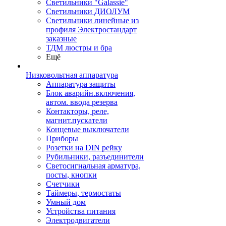
Светильники "Galassie"
Светильники ДИОЛУМ
Светильники линейные из
профиля Электростандарт
заказные
ТДМ люстры и бра
Ещё
Низковольтная аппаратура
Аппаратура защиты
Блок аварийн.включения,
автом. ввода резерва
Контакторы, реле,
магнит.пускатели
Концевые выключатели
Приборы
Розетки на DIN рейку
Рубильники, разъединители
Светосигнальная арматура,
посты, кнопки
Счетчики
Таймеры, термостаты
Умный дом
Устройства питания
Электродвигатели