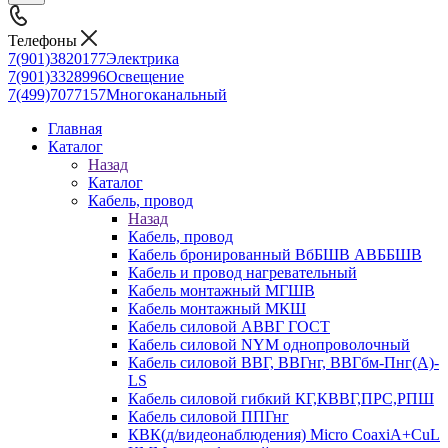
Телефоны
7(901)3820177
Электрика
7(901)3328996
Освещение
7(499)7077157
Многоканальный
Главная
Каталог
Назад
Каталог
Кабель, провод
Назад
Кабель, провод
Кабель бронированный ВбБШВ АВББШВ
Кабель и провод нагревательный
Кабель монтажный МГШВ
Кабель монтажный МКШ
Кабель силовой АВВГ ГОСТ
Кабель силовой NYM однопроволочный
Кабель силовой ВВГ, ВВГнг, ВВГбм-Пнг(А)-
LS
Кабель силовой гибкий КГ,КВВГ,ПРС,РПШ
Кабель силовой ППГнг
КВК(д/видеонаблюдения) Micro CoaxiA+CuL