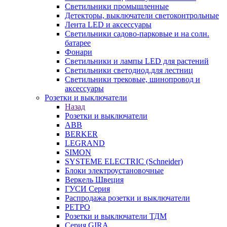
Светильники промышленные
Детекторы, выключатели светоконтрольные
Лента LED и аксессуары
Светильники садово-парковые и на солн.
батарее
Фонари
Светильники и лампы LED для растений
Светильники светодиод.для лестниц
Светильники трековые, шинопровод и
аксессуары
Розетки и выключатели
Назад
Розетки и выключатели
ABB
BERKER
LEGRAND
SIMON
SYSTEME ELECTRIC (Schneider)
Блоки электроустановочные
Веркель Швеция
ГУСИ Серия
Распродажа розетки и выключатели
РЕТРО
Розетки и выключатели ТДМ
Серия GIRA