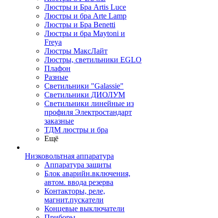
Люстры и Бра Artis Luce
Люстры и бра Arte Lamp
Люстры и Бра Benetti
Люстры и бра Maytoni и
Freya
Люстры МаксЛайт
Люстры, светильники EGLO
Плафон
Разные
Светильники "Galassie"
Светильники ДИОЛУМ
Светильники линейные из
профиля Электростандарт
заказные
ТДМ люстры и бра
Ещё
Низковольтная аппаратура
Аппаратура защиты
Блок аварийн.включения,
автом. ввода резерва
Контакторы, реле,
магнит.пускатели
Концевые выключатели
Приборы