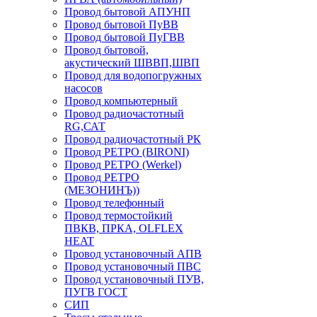
Провод бытовой АПУНП
Провод бытовой ПуВВ
Провод бытовой ПуГВВ
Провод бытовой,
акустический ШВВП,ШВП
Провод для водопогружных
насосов
Провод компьютерный
Провод радиочастотный
RG,САТ
Провод радиочастотный РК
Провод РЕТРО (BIRONI)
Провод РЕТРО (Werkel)
Провод РЕТРО
(МЕЗОНИНЪ))
Провод телефонный
Провод термостойкий
ПВКВ, ПРКА, OLFLEX
HEAT
Провод установочный АПВ
Провод установочный ПВС
Провод установочный ПУВ,
ПУГВ ГОСТ
СИП