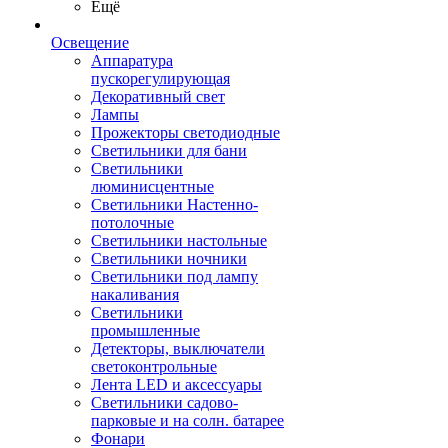
Ещё
Освещение
Аппаратура
пускорегулирующая
Декоративный свет
Лампы
Прожекторы светодиодные
Светильники для бани
Светильники
люминисцентные
Светильники Настенно-
потолочные
Светильники настольные
Светильники ночники
Светильники под лампу
накаливания
Светильники
промышленные
Детекторы, выключатели
светоконтрольные
Лента LED и аксессуары
Светильники садово-
парковые и на солн. батарее
Фонари