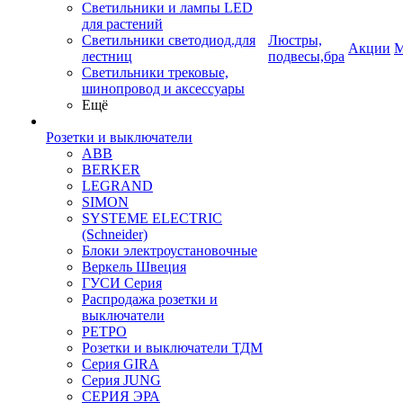
Светильники и лампы LED
для растений
Светильники светодиод.для
Люстры,
Акции
М
лестниц
подвесы,бра
Светильники трековые,
шинопровод и аксессуары
Ещё
Розетки и выключатели
ABB
BERKER
LEGRAND
SIMON
SYSTEME ELECTRIC
(Schneider)
Блоки электроустановочные
Веркель Швеция
ГУСИ Серия
Распродажа розетки и
выключатели
РЕТРО
Розетки и выключатели ТДМ
Серия GIRA
Серия JUNG
СЕРИЯ ЭРА