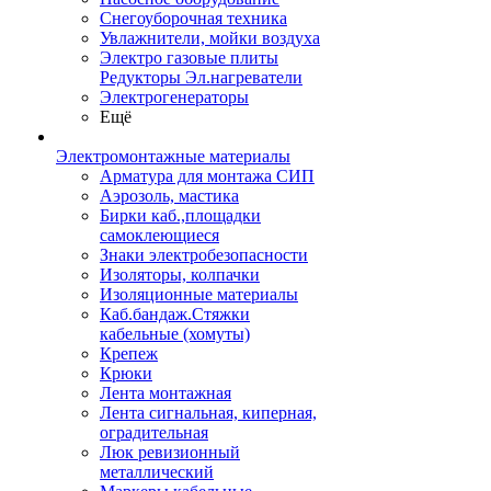
Снегоуборочная техника
Увлажнители, мойки воздуха
Электро газовые плиты
Редукторы Эл.нагреватели
Электрогенераторы
Ещё
Электромонтажные материалы
Арматура для монтажа СИП
Аэрозоль, мастика
Бирки каб.,площадки
самоклеющиеся
Знаки электробезопасности
Изоляторы, колпачки
Изоляционные материалы
Каб.бандаж.Стяжки
кабельные (хомуты)
Крепеж
Крюки
Лента монтажная
Лента сигнальная, киперная,
оградительная
Люк ревизионный
металлический