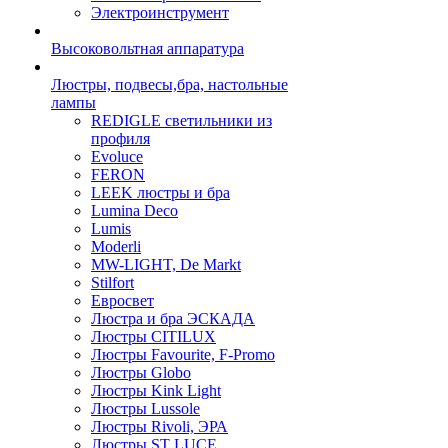
Электроинструмент
Высоковольтная аппаратура
Люстры, подвесы,бра, настольные
лампы
REDIGLE светильники из
профиля
Evoluce
FERON
LEEK люстры и бра
Lumina Deco
Lumis
Moderli
MW-LIGHT, De Markt
Stilfort
Евросвет
Люстра и бра ЭСКАДА
Люстры CITILUX
Люстры Favourite, F-Promo
Люстры Globo
Люстры Kink Light
Люстры Lussole
Люстры Rivoli, ЭРА
Люстры ST LUCE