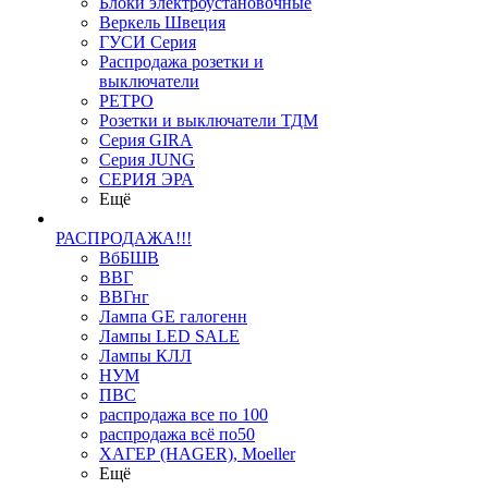
Блоки электроустановочные
Веркель Швеция
ГУСИ Серия
Распродажа розетки и
выключатели
РЕТРО
Розетки и выключатели ТДМ
Серия GIRA
Серия JUNG
СЕРИЯ ЭРА
Ещё
РАСПРОДАЖА!!!
ВбБШВ
ВВГ
ВВГнг
Лампа GE галогенн
Лампы LED SALE
Лампы КЛЛ
НУМ
ПВС
распродажа все по 100
распродажа всё по50
ХАГЕР (HAGER), Moeller
Ещё