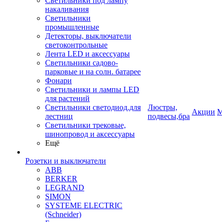
Светильники под лампу
накаливания
Светильники
промышленные
Детекторы, выключатели
светоконтрольные
Лента LED и аксессуары
Светильники садово-
парковые и на солн. батарее
Фонари
Светильники и лампы LED
для растений
Светильники светодиод.для
Люстры,
Акции
М
лестниц
подвесы,бра
Светильники трековые,
шинопровод и аксессуары
Ещё
Розетки и выключатели
ABB
BERKER
LEGRAND
SIMON
SYSTEME ELECTRIC
(Schneider)