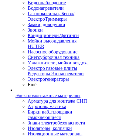
Видеонаблюдение
Водонагреватели
Газонокосилки, Бензо/
ЭлектроТриммеры
Замки, доводчики
Звонки
Кондиционеры/фитинги
Мойки высок.давления
HUTER
Насосное оборудование
Снегоуборочная техника
Увлажнители, мойки воздуха
Электро газовые плиты
Редукторы Эл.нагреватели
Электрогенераторы
Ещё
Электромонтажные материалы
Арматура для монтажа СИП
Аэрозоль, мастика
Бирки каб.,площадки
самоклеющиеся
Знаки электробезопасности
Изоляторы, колпачки
Изоляционные материалы