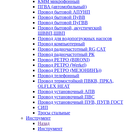
КММ микрофонный
ПГВА (автомобильный)
Провод бытовой АПУНП
Провод бытовой ПуВВ
Провод бытовой ПуГВВ
Провод бытовой, акустический
ШВВП,ШВП
Провод для водопогружных насосов
Провод компьютерный
Провод радиочастотный RG,САТ
Провод радиочастотный РК
Провод РЕТРО (BIRONI)
Провод РЕТРО (Werkel)
Провод РЕТРО (МЕЗОНИНЪ))
Провод телефонный
Провод термостойкий ПВКВ, ПРКА,
OLFLEX HEAT
Провод установочный АПВ
Провод установочный ПВС
Провод установочный ПУВ, ПУГВ ГОСТ
СИП
Тросы стальные
Инструмент
Назад
Инструмент