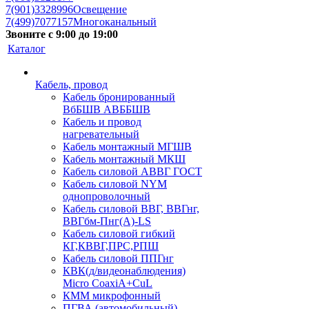
7(901)3328996
Освещение
7(499)7077157
Многоканальный
Звоните с 9:00 до 19:00
Каталог
Кабель, провод
Кабель бронированный
ВбБШВ АВББШВ
Кабель и провод
нагревательный
Кабель монтажный МГШВ
Кабель монтажный МКШ
Кабель силовой АВВГ ГОСТ
Кабель силовой NYM
однопроволочный
Кабель силовой ВВГ, ВВГнг,
ВВГбм-Пнг(А)-LS
Кабель силовой гибкий
КГ,КВВГ,ПРС,РПШ
Кабель силовой ППГнг
КВК(д/видеонаблюдения)
Micro CoaxiA+CuL
КММ микрофонный
ПГВА (автомобильный)