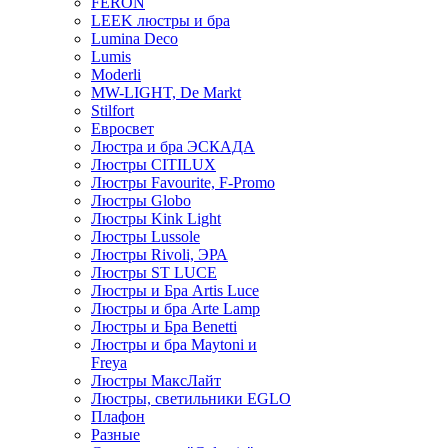
FERON
LEEK люстры и бра
Lumina Deco
Lumis
Moderli
MW-LIGHT, De Markt
Stilfort
Евросвет
Люстра и бра ЭСКАДА
Люстры CITILUX
Люстры Favourite, F-Promo
Люстры Globo
Люстры Kink Light
Люстры Lussole
Люстры Rivoli, ЭРА
Люстры ST LUCE
Люстры и Бра Artis Luce
Люстры и бра Arte Lamp
Люстры и Бра Benetti
Люстры и бра Maytoni и
Freya
Люстры МаксЛайт
Люстры, светильники EGLO
Плафон
Разные