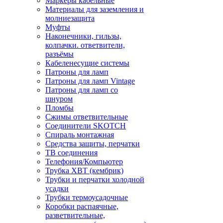
Маркеры кабельные
Материалы для заземления и
молниезащита
Муфты
Наконечники, гильзы,
колпачки. ответвители,
разъёмы
Кабеленесущие системы
Патроны для ламп
Патроны для ламп Vintage
Патроны для ламп со
шнуром
Пломбы
Сжимы ответвительные
Соединители SKOTCH
Спираль монтажная
Средства защиты, перчатки
ТВ соединения
Телефония/Компьютер
Трубка ХВТ (кембрик)
Трубки и перчатки холодной
усадки
Трубки термоусадочные
Коробки распаячные,
разветвительные,