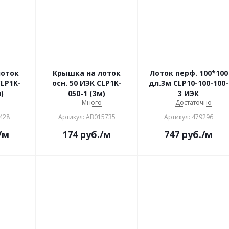
лоток
Крышка на лоток
Лоток перф. 100*100
CLP1K-
осн. 50 ИЭК CLP1K-
дл.3м CLP10-100-100-
)
050-1 (3м)
3 ИЭК
о
Много
Достаточно
428
Артикул: АВ015735
Артикул: 479296
/м
174
руб.
/м
747
руб.
/м