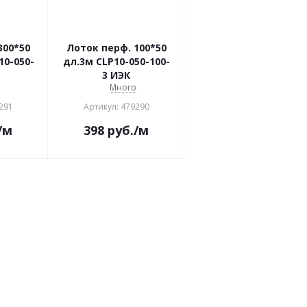
300*50
Лоток перф. 100*50
10-050-
дл.3м CLP10-050-100-
3 ИЭК
о
Много
291
Артикул: 479290
/м
398
руб.
/м