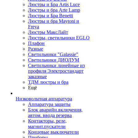
Люстры и Бра Artis Luce
Люстры и бра Arte Lamp
Люстры и Бра Benetti
Люстры и бра Maytoni и
Freya
Люстры МаксЛайт
Люстры, светильники EGLO
Плафон
Разные
Светильники "Galassie"
Светильники ДИОЛУМ
Светильники линейные из
профиля Электростандарт
заказные
ТДМ люстры и бра
Ещё
Низковольтная аппаратура
Аппаратура защиты
Блок аварийн.включения,
автом. ввода резерва
Контакторы, реле,
магнит.пускатели
Концевые выключатели
Приборы