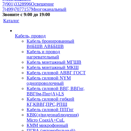
7(901)3328996
Освещение
7(499)7077157
Многоканальный
Звоните с 9:00 до 19:00
Каталог
Кабель, провод
Кабель бронированный
ВбБШВ АВББШВ
Кабель и провод
нагревательный
Кабель монтажный МГШВ
Кабель монтажный МКШ
Кабель силовой АВВГ ГОСТ
Кабель силовой NYM
однопроволочный
Кабель силовой ВВГ, ВВГнг,
ВВГбм-Пнг(А)-LS
Кабель силовой гибкий
КГ,КВВГ,ПРС,РПШ
Кабель силовой ППГнг
КВК(д/видеонаблюдения)
Micro CoaxiA+CuL
КММ микрофонный
ПГВА (автомобильный)