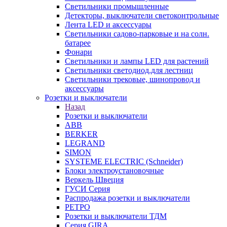
Светильники промышленные
Детекторы, выключатели светоконтрольные
Лента LED и аксессуары
Светильники садово-парковые и на солн.
батарее
Фонари
Светильники и лампы LED для растений
Светильники светодиод.для лестниц
Светильники трековые, шинопровод и
аксессуары
Розетки и выключатели
Назад
Розетки и выключатели
ABB
BERKER
LEGRAND
SIMON
SYSTEME ELECTRIC (Schneider)
Блоки электроустановочные
Веркель Швеция
ГУСИ Серия
Распродажа розетки и выключатели
РЕТРО
Розетки и выключатели ТДМ
Серия GIRA