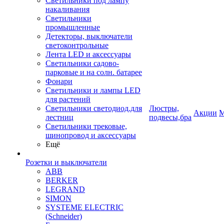
Светильники под лампу
накаливания
Светильники
промышленные
Детекторы, выключатели
светоконтрольные
Лента LED и аксессуары
Светильники садово-
парковые и на солн. батарее
Фонари
Светильники и лампы LED
для растений
Светильники светодиод.для
Люстры,
Акции
М
лестниц
подвесы,бра
Светильники трековые,
шинопровод и аксессуары
Ещё
Розетки и выключатели
ABB
BERKER
LEGRAND
SIMON
SYSTEME ELECTRIC
(Schneider)