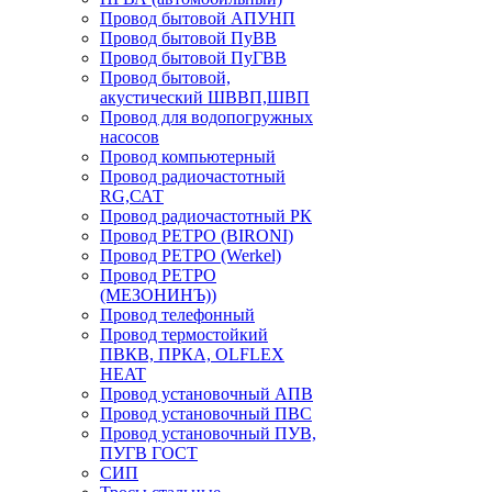
Провод бытовой АПУНП
Провод бытовой ПуВВ
Провод бытовой ПуГВВ
Провод бытовой,
акустический ШВВП,ШВП
Провод для водопогружных
насосов
Провод компьютерный
Провод радиочастотный
RG,САТ
Провод радиочастотный РК
Провод РЕТРО (BIRONI)
Провод РЕТРО (Werkel)
Провод РЕТРО
(МЕЗОНИНЪ))
Провод телефонный
Провод термостойкий
ПВКВ, ПРКА, OLFLEX
HEAT
Провод установочный АПВ
Провод установочный ПВС
Провод установочный ПУВ,
ПУГВ ГОСТ
СИП