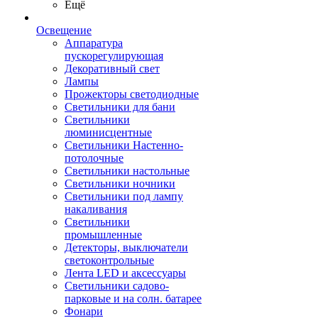
Ещё
Освещение
Аппаратура
пускорегулирующая
Декоративный свет
Лампы
Прожекторы светодиодные
Светильники для бани
Светильники
люминисцентные
Светильники Настенно-
потолочные
Светильники настольные
Светильники ночники
Светильники под лампу
накаливания
Светильники
промышленные
Детекторы, выключатели
светоконтрольные
Лента LED и аксессуары
Светильники садово-
парковые и на солн. батарее
Фонари