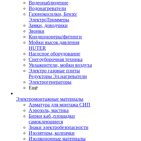
Видеонаблюдение
Водонагреватели
Газонокосилки, Бензо/
ЭлектроТриммеры
Замки, доводчики
Звонки
Кондиционеры/фитинги
Мойки высок.давления
HUTER
Насосное оборудование
Снегоуборочная техника
Увлажнители, мойки воздуха
Электро газовые плиты
Редукторы Эл.нагреватели
Электрогенераторы
Ещё
Электромонтажные материалы
Арматура для монтажа СИП
Аэрозоль, мастика
Бирки каб.,площадки
самоклеющиеся
Знаки электробезопасности
Изоляторы, колпачки
Изоляционные материалы