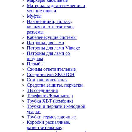
Маркеры кабельные
Материалы для заземления и
молниезащита
Муфты
Наконечники, гильзы,
колпачки. ответвители,
разъёмы
Кабеленесущие системы
Патроны для ламп
Патроны для ламп Vintage
Патроны для ламп со
шнуром
Пломбы
Сжимы ответвительные
Соединители SKOTCH
Спираль монтажная
Средства защиты, перчатки
ТВ соединения
Телефония/Компьютер
Трубка ХВТ (кембрик)
Трубки и перчатки холодной
усадки
Трубки термоусадочные
Коробки распаячные,
разветвительные,