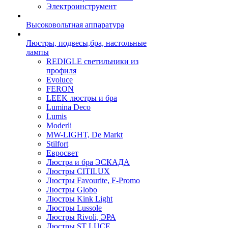
Электроинструмент
Высоковольтная аппаратура
Люстры, подвесы,бра, настольные
лампы
REDIGLE светильники из
профиля
Evoluce
FERON
LEEK люстры и бра
Lumina Deco
Lumis
Moderli
MW-LIGHT, De Markt
Stilfort
Евросвет
Люстра и бра ЭСКАДА
Люстры CITILUX
Люстры Favourite, F-Promo
Люстры Globo
Люстры Kink Light
Люстры Lussole
Люстры Rivoli, ЭРА
Люстры ST LUCE