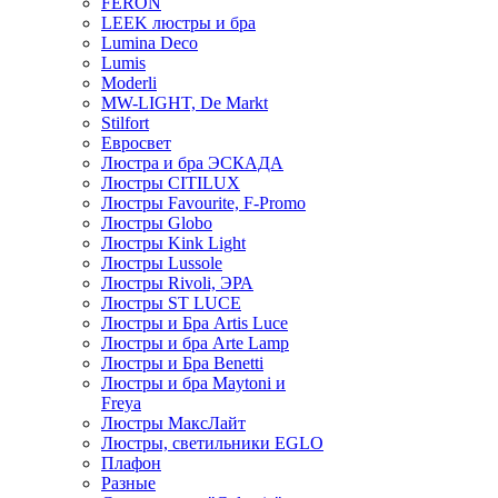
FERON
LEEK люстры и бра
Lumina Deco
Lumis
Moderli
MW-LIGHT, De Markt
Stilfort
Евросвет
Люстра и бра ЭСКАДА
Люстры CITILUX
Люстры Favourite, F-Promo
Люстры Globo
Люстры Kink Light
Люстры Lussole
Люстры Rivoli, ЭРА
Люстры ST LUCE
Люстры и Бра Artis Luce
Люстры и бра Arte Lamp
Люстры и Бра Benetti
Люстры и бра Maytoni и
Freya
Люстры МаксЛайт
Люстры, светильники EGLO
Плафон
Разные