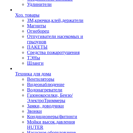
Удлинители
Хоз. товары
ЗМ,крючки,клей,держатели
Магниты
Огнеборец
Отпугиватели насекомых и
грызунов
ПАКЕТЫ
Средства пожаротушения
ТЭНы
Шланги
Техника для дома
Вентиляторы
Видеонаблюдение
Водонагреватели
Газонокосилки, Бензо/
ЭлектроТриммеры
Замки, доводчики
Звонки
Кондиционеры/фитинги
Мойки высок.давления
HUTER
Насосное оборудование