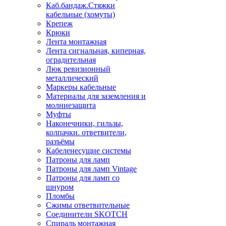
Каб.бандаж.Стяжки
кабельные (хомуты)
Крепеж
Крюки
Лента монтажная
Лента сигнальная, киперная,
оградительная
Люк ревизионный
металлический
Маркеры кабельные
Материалы для заземления и
молниезащита
Муфты
Наконечники, гильзы,
колпачки. ответвители,
разъёмы
Кабеленесущие системы
Патроны для ламп
Патроны для ламп Vintage
Патроны для ламп со
шнуром
Пломбы
Сжимы ответвительные
Соединители SKOTCH
Спираль монтажная