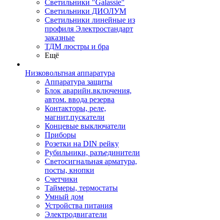
Светильники "Galassie"
Светильники ДИОЛУМ
Светильники линейные из
профиля Электростандарт
заказные
ТДМ люстры и бра
Ещё
Низковольтная аппаратура
Аппаратура защиты
Блок аварийн.включения,
автом. ввода резерва
Контакторы, реле,
магнит.пускатели
Концевые выключатели
Приборы
Розетки на DIN рейку
Рубильники, разъединители
Светосигнальная арматура,
посты, кнопки
Счетчики
Таймеры, термостаты
Умный дом
Устройства питания
Электродвигатели