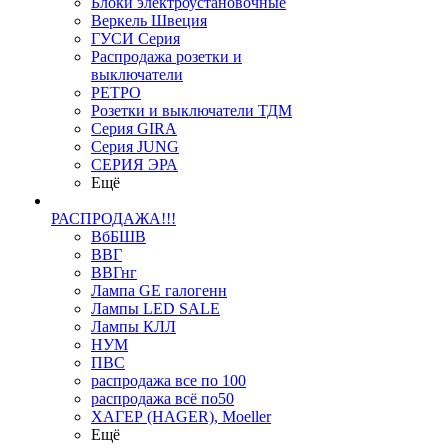
Блоки электроустановочные
Веркель Швеция
ГУСИ Серия
Распродажа розетки и
выключатели
РЕТРО
Розетки и выключатели ТДМ
Серия GIRA
Серия JUNG
СЕРИЯ ЭРА
Ещё
РАСПРОДАЖА!!!
ВбБШВ
ВВГ
ВВГнг
Лампа GE галогенн
Лампы LED SALE
Лампы КЛЛ
НУМ
ПВС
распродажа все по 100
распродажа всё по50
ХАГЕР (HAGER), Moeller
Ещё