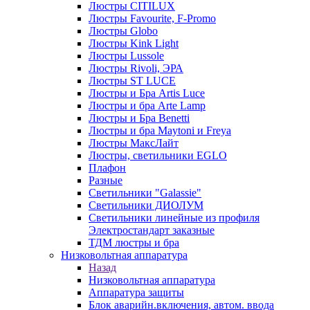
Люстры CITILUX
Люстры Favourite, F-Promo
Люстры Globo
Люстры Kink Light
Люстры Lussole
Люстры Rivoli, ЭРА
Люстры ST LUCE
Люстры и Бра Artis Luce
Люстры и бра Arte Lamp
Люстры и Бра Benetti
Люстры и бра Maytoni и Freya
Люстры МаксЛайт
Люстры, светильники EGLO
Плафон
Разные
Светильники "Galassie"
Светильники ДИОЛУМ
Светильники линейные из профиля
Электростандарт заказные
ТДМ люстры и бра
Низковольтная аппаратура
Назад
Низковольтная аппаратура
Аппаратура защиты
Блок аварийн.включения, автом. ввода