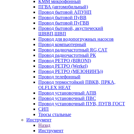
КММ микрофонный
ПГВА (автомобильный)
Провод бытовой АПУНП
Провод бытовой ПуВВ
Провод бытовой ПуГВВ
Провод бытовой, акустический
ШВВП,ШВП
Провод для водопогружных насосов
Провод компьютерный
Провод радиочастотный RG,САТ
Провод радиочастотный РК
Провод РЕТРО (BIRONI)
Провод РЕТРО (Werkel)
Провод РЕТРО (МЕЗОНИНЪ))
Провод телефонный
Провод термостойкий ПВКВ, ПРКА,
OLFLEX HEAT
Провод установочный АПВ
Провод установочный ПВС
Провод установочный ПУВ, ПУГВ ГОСТ
СИП
Тросы стальные
Инструмент
Назад
Инструмент