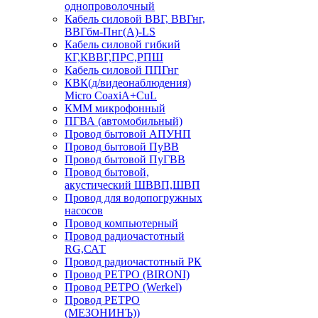
однопроволочный
Кабель силовой ВВГ, ВВГнг,
ВВГбм-Пнг(А)-LS
Кабель силовой гибкий
КГ,КВВГ,ПРС,РПШ
Кабель силовой ППГнг
КВК(д/видеонаблюдения)
Micro CoaxiA+CuL
КММ микрофонный
ПГВА (автомобильный)
Провод бытовой АПУНП
Провод бытовой ПуВВ
Провод бытовой ПуГВВ
Провод бытовой,
акустический ШВВП,ШВП
Провод для водопогружных
насосов
Провод компьютерный
Провод радиочастотный
RG,САТ
Провод радиочастотный РК
Провод РЕТРО (BIRONI)
Провод РЕТРО (Werkel)
Провод РЕТРО
(МЕЗОНИНЪ))