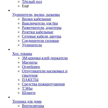
Тёплый пол
Ещё
Удлинители, вилки, разьемы
Вилки кабельные
Выключатели для бра
Разветвители, адаптеры
Розетки кабельные
Сетевые кабеля, шнуры
Соединители силовые
Удлинители
Хоз. товары
ЗМ,крючки,клей,держатели
Магниты
Огнеборец
Отпугиватели насекомых и
грызунов
ПАКЕТЫ
Средства пожаротушения
ТЭНы
Шланги
Техника для дома
Вентиляторы