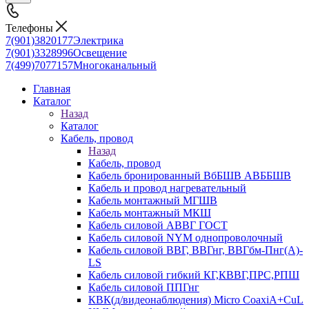
Телефоны
7(901)3820177
Электрика
7(901)3328996
Освещение
7(499)7077157
Многоканальный
Главная
Каталог
Назад
Каталог
Кабель, провод
Назад
Кабель, провод
Кабель бронированный ВбБШВ АВББШВ
Кабель и провод нагревательный
Кабель монтажный МГШВ
Кабель монтажный МКШ
Кабель силовой АВВГ ГОСТ
Кабель силовой NYM однопроволочный
Кабель силовой ВВГ, ВВГнг, ВВГбм-Пнг(А)-
LS
Кабель силовой гибкий КГ,КВВГ,ПРС,РПШ
Кабель силовой ППГнг
КВК(д/видеонаблюдения) Micro CoaxiA+CuL