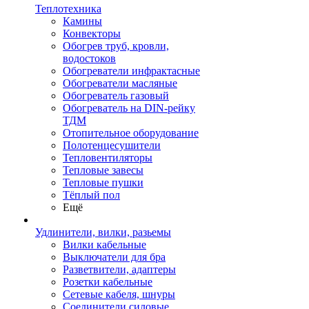
Теплотехника
Камины
Конвекторы
Обогрев труб, кровли,
водостоков
Обогреватели инфрактасные
Обогреватели масляные
Обогреватель газовый
Обогреватель на DIN-рейку
ТДМ
Отопительное оборудование
Полотенцесушители
Тепловентиляторы
Тепловые завесы
Тепловые пушки
Тёплый пол
Ещё
Удлинители, вилки, разьемы
Вилки кабельные
Выключатели для бра
Разветвители, адаптеры
Розетки кабельные
Сетевые кабеля, шнуры
Соединители силовые