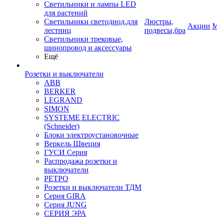
Светильники и лампы LED
для растений
Светильники светодиод.для
Люстры,
Акции
М
лестниц
подвесы,бра
Светильники трековые,
шинопровод и аксессуары
Ещё
Розетки и выключатели
ABB
BERKER
LEGRAND
SIMON
SYSTEME ELECTRIC
(Schneider)
Блоки электроустановочные
Веркель Швеция
ГУСИ Серия
Распродажа розетки и
выключатели
РЕТРО
Розетки и выключатели ТДМ
Серия GIRA
Серия JUNG
СЕРИЯ ЭРА