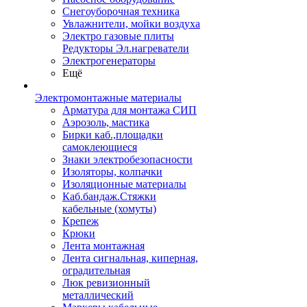
Снегоуборочная техника
Увлажнители, мойки воздуха
Электро газовые плиты
Редукторы Эл.нагреватели
Электрогенераторы
Ещё
Электромонтажные материалы
Арматура для монтажа СИП
Аэрозоль, мастика
Бирки каб.,площадки
самоклеющиеся
Знаки электробезопасности
Изоляторы, колпачки
Изоляционные материалы
Каб.бандаж.Стяжки
кабельные (хомуты)
Крепеж
Крюки
Лента монтажная
Лента сигнальная, киперная,
оградительная
Люк ревизионный
металлический