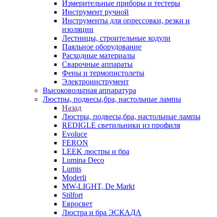
Измерительные приборы и тестеры
Инструмент ручной
Инструменты для опрессовки, резки и
изоляции
Лестницы, строительные ходули
Паяльное оборудование
Расходные материалы
Сварочные аппараты
Фены и термопистолеты
Электроинструмент
Высоковольтная аппаратура
Люстры, подвесы,бра, настольные лампы
Назад
Люстры, подвесы,бра, настольные лампы
REDIGLE светильники из профиля
Evoluce
FERON
LEEK люстры и бра
Lumina Deco
Lumis
Moderli
MW-LIGHT, De Markt
Stilfort
Евросвет
Люстра и бра ЭСКАДА