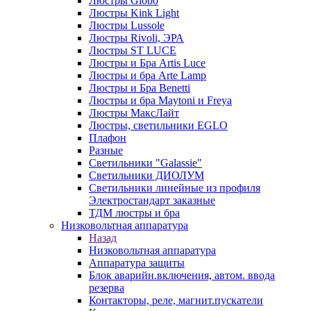
Люстры Globo
Люстры Kink Light
Люстры Lussole
Люстры Rivoli, ЭРА
Люстры ST LUCE
Люстры и Бра Artis Luce
Люстры и бра Arte Lamp
Люстры и Бра Benetti
Люстры и бра Maytoni и Freya
Люстры МаксЛайт
Люстры, светильники EGLO
Плафон
Разные
Светильники "Galassie"
Светильники ДИОЛУМ
Светильники линейные из профиля
Электростандарт заказные
ТДМ люстры и бра
Низковольтная аппаратура
Назад
Низковольтная аппаратура
Аппаратура защиты
Блок аварийн.включения, автом. ввода
резерва
Контакторы, реле, магнит.пускатели