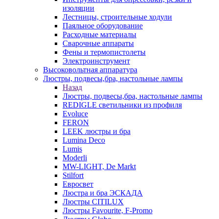
изоляции
Лестницы, строительные ходули
Паяльное оборудование
Расходные материалы
Сварочные аппараты
Фены и термопистолеты
Электроинструмент
Высоковольтная аппаратура
Люстры, подвесы,бра, настольные лампы
Назад
Люстры, подвесы,бра, настольные лампы
REDIGLE светильники из профиля
Evoluce
FERON
LEEK люстры и бра
Lumina Deco
Lumis
Moderli
MW-LIGHT, De Markt
Stilfort
Евросвет
Люстра и бра ЭСКАДА
Люстры CITILUX
Люстры Favourite, F-Promo