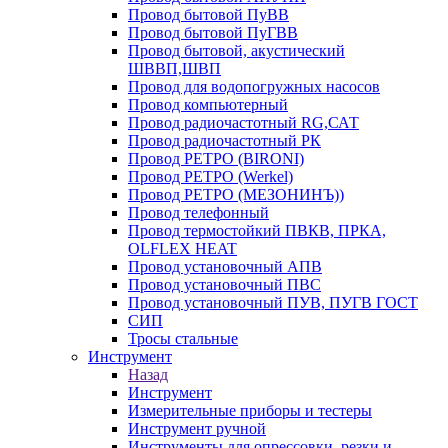
Провод бытовой ПуВВ
Провод бытовой ПуГВВ
Провод бытовой, акустический
ШВВП,ШВП
Провод для водопогружных насосов
Провод компьютерный
Провод радиочастотный RG,САТ
Провод радиочастотный РК
Провод РЕТРО (BIRONI)
Провод РЕТРО (Werkel)
Провод РЕТРО (МЕЗОНИНЪ))
Провод телефонный
Провод термостойкий ПВКВ, ПРКА,
OLFLEX HEAT
Провод установочный АПВ
Провод установочный ПВС
Провод установочный ПУВ, ПУГВ ГОСТ
СИП
Тросы стальные
Инструмент
Назад
Инструмент
Измерительные приборы и тестеры
Инструмент ручной
Инструменты для опрессовки, резки и