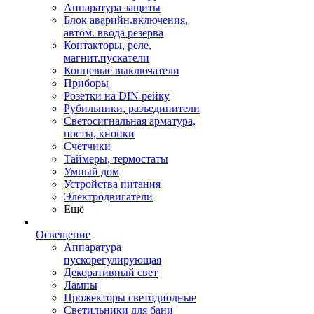
Аппаратура защиты
Блок аварийн.включения,
автом. ввода резерва
Контакторы, реле,
магнит.пускатели
Концевые выключатели
Приборы
Розетки на DIN рейку
Рубильники, разъединители
Светосигнальная арматура,
посты, кнопки
Счетчики
Таймеры, термостаты
Умный дом
Устройства питания
Электродвигатели
Ещё
Освещение
Аппаратура
пускорегулирующая
Декоративный свет
Лампы
Прожекторы светодиодные
Светильники для бани