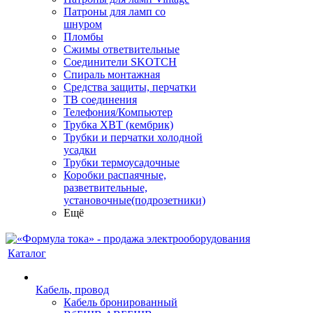
Патроны для ламп со
шнуром
Пломбы
Сжимы ответвительные
Соединители SKOTCH
Спираль монтажная
Средства защиты, перчатки
ТВ соединения
Телефония/Компьютер
Трубка ХВТ (кембрик)
Трубки и перчатки холодной
усадки
Трубки термоусадочные
Коробки распаячные,
разветвительные,
установочные(подрозетники)
Ещё
Каталог
Кабель, провод
Кабель бронированный