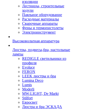
изоляции
Лестницы, строительные
ходули
Паяльное оборудование
Расходные материалы
Сварочные аппараты
Фены и термопистолеты
Электроинструмент
Высоковольтная аппаратура
Люстры, подвесы,бра, настольные
лампы
REDIGLE светильники из
профиля
Evoluce
FERON
LEEK люстры и бра
Lumina Deco
Lumis
Moderli
MW-LIGHT, De Markt
Stilfort
Евросвет
Люстра и бра ЭСКАДА