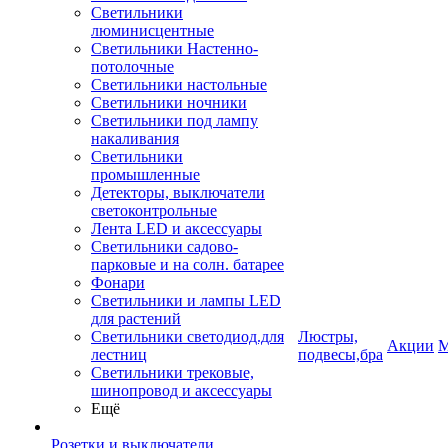
Светильники
люминисцентные
Светильники Настенно-
потолочные
Светильники настольные
Светильники ночники
Светильники под лампу
накаливания
Светильники
промышленные
Детекторы, выключатели
светоконтрольные
Лента LED и аксессуары
Светильники садово-
парковые и на солн. батарее
Фонари
Светильники и лампы LED
для растений
Светильники светодиод.для
Люстры,
Акции
М
лестниц
подвесы,бра
Светильники трековые,
шинопровод и аксессуары
Ещё
Розетки и выключатели