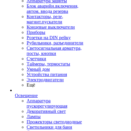
Аппаратура защиты
Блок аварийн.включения,
автом. ввода резерва
Контакторы, реле,
магнит.пускатели
Концевые выключатели
Приборы
Розетки на DIN рейку
Рубильники, разъединители
Светосигнальная арматура,
посты, кнопки
Счетчики
Таймеры, термостаты
Умный дом
Устройства питания
Электродвигатели
Ещё
Освещение
Аппаратура
пускорегулирующая
Декоративный свет
Лампы
Прожекторы светодиодные
Светильники для бани