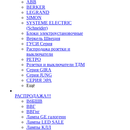
ABB
BERKER
LEGRAND
SIMON
SYSTEME ELECTRIC
(Schneider)
Блоки электроустановочные
Веркель Швеция
ГУСИ Серия
Распродажа розетки и
выключатели
РЕТРО
Розетки и выключатели ТДМ
Серия GIRA
Серия JUNG
СЕРИЯ ЭРА
Ещё
РАСПРОДАЖА!!!
ВбБШВ
ВВГ
ВВГнг
Лампа GE галогенн
Лампы LED SALE
Лампы КЛЛ