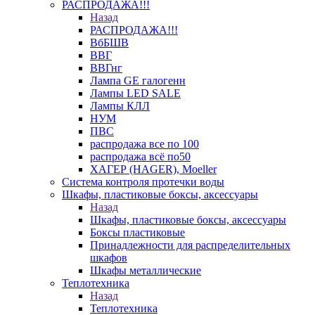
РАСПРОДАЖА!!!
Назад
РАСПРОДАЖА!!!
ВбБШВ
ВВГ
ВВГнг
Лампа GE галогенн
Лампы LED SALE
Лампы КЛЛ
НУМ
ПВС
распродажа все по 100
распродажа всё по50
ХАГЕР (HAGER), Moeller
Система контроля протечки воды
Шкафы, пластиковые боксы, аксессуары
Назад
Шкафы, пластиковые боксы, аксессуары
Боксы пластиковые
Принадлежности для распределительных
шкафов
Шкафы металлические
Теплотехника
Назад
Теплотехника