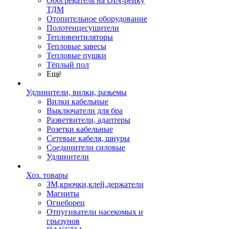
Обогреватель на DIN-рейку
ТДМ
Отопительное оборудование
Полотенцесушители
Тепловентиляторы
Тепловые завесы
Тепловые пушки
Тёплый пол
Ещё
Удлинители, вилки, разьемы
Вилки кабельные
Выключатели для бра
Разветвители, адаптеры
Розетки кабельные
Сетевые кабеля, шнуры
Соединители силовые
Удлинители
Хоз. товары
ЗМ,крючки,клей,держатели
Магниты
Огнеборец
Отпугиватели насекомых и
грызунов