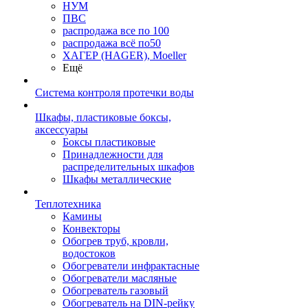
НУМ
ПВС
распродажа все по 100
распродажа всё по50
ХАГЕР (HAGER), Moeller
Ещё
Система контроля протечки воды
Шкафы, пластиковые боксы,
аксессуары
Боксы пластиковые
Принадлежности для
распределительных шкафов
Шкафы металлические
Теплотехника
Камины
Конвекторы
Обогрев труб, кровли,
водостоков
Обогреватели инфрактасные
Обогреватели масляные
Обогреватель газовый
Обогреватель на DIN-рейку