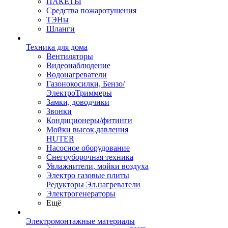
ПАКЕТЫ
Средства пожаротушения
ТЭНы
Шланги
Техника для дома
Вентиляторы
Видеонаблюдение
Водонагреватели
Газонокосилки, Бензо/
ЭлектроТриммеры
Замки, доводчики
Звонки
Кондиционеры/фитинги
Мойки высок.давления
HUTER
Насосное оборудование
Снегоуборочная техника
Увлажнители, мойки воздуха
Электро газовые плиты
Редукторы Эл.нагреватели
Электрогенераторы
Ещё
Электромонтажные материалы