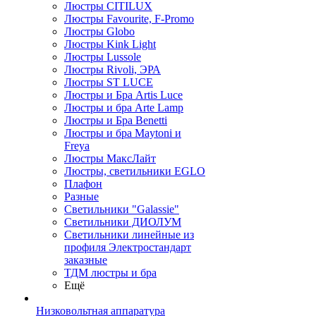
Люстры CITILUX
Люстры Favourite, F-Promo
Люстры Globo
Люстры Kink Light
Люстры Lussole
Люстры Rivoli, ЭРА
Люстры ST LUCE
Люстры и Бра Artis Luce
Люстры и бра Arte Lamp
Люстры и Бра Benetti
Люстры и бра Maytoni и
Freya
Люстры МаксЛайт
Люстры, светильники EGLO
Плафон
Разные
Светильники "Galassie"
Светильники ДИОЛУМ
Светильники линейные из
профиля Электростандарт
заказные
ТДМ люстры и бра
Ещё
Низковольтная аппаратура