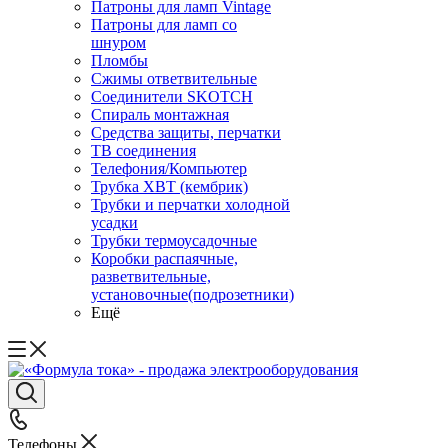
Патроны для ламп Vintage
Патроны для ламп со
шнуром
Пломбы
Сжимы ответвительные
Соединители SKOTCH
Спираль монтажная
Средства защиты, перчатки
ТВ соединения
Телефония/Компьютер
Трубка ХВТ (кембрик)
Трубки и перчатки холодной
усадки
Трубки термоусадочные
Коробки распаячные,
разветвительные,
установочные(подрозетники)
Ещё
Телефоны