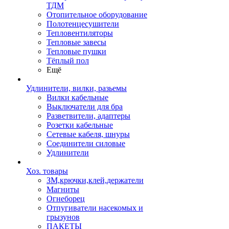
ТДМ
Отопительное оборудование
Полотенцесушители
Тепловентиляторы
Тепловые завесы
Тепловые пушки
Тёплый пол
Ещё
Удлинители, вилки, разьемы
Вилки кабельные
Выключатели для бра
Разветвители, адаптеры
Розетки кабельные
Сетевые кабеля, шнуры
Соединители силовые
Удлинители
Хоз. товары
ЗМ,крючки,клей,держатели
Магниты
Огнеборец
Отпугиватели насекомых и
грызунов
ПАКЕТЫ