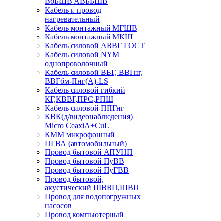
ВбБШВ АВББШВ
Кабель и провод
нагревательный
Кабель монтажный МГШВ
Кабель монтажный МКШ
Кабель силовой АВВГ ГОСТ
Кабель силовой NYM
однопроволочный
Кабель силовой ВВГ, ВВГнг,
ВВГбм-Пнг(А)-LS
Кабель силовой гибкий
КГ,КВВГ,ПРС,РПШ
Кабель силовой ППГнг
КВК(д/видеонаблюдения)
Micro CoaxiA+CuL
КММ микрофонный
ПГВА (автомобильный)
Провод бытовой АПУНП
Провод бытовой ПуВВ
Провод бытовой ПуГВВ
Провод бытовой,
акустический ШВВП,ШВП
Провод для водопогружных
насосов
Провод компьютерный