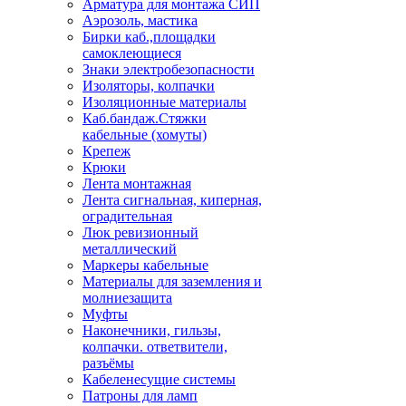
Арматура для монтажа СИП
Аэрозоль, мастика
Бирки каб.,площадки
самоклеющиеся
Знаки электробезопасности
Изоляторы, колпачки
Изоляционные материалы
Каб.бандаж.Стяжки
кабельные (хомуты)
Крепеж
Крюки
Лента монтажная
Лента сигнальная, киперная,
оградительная
Люк ревизионный
металлический
Маркеры кабельные
Материалы для заземления и
молниезащита
Муфты
Наконечники, гильзы,
колпачки. ответвители,
разъёмы
Кабеленесущие системы
Патроны для ламп