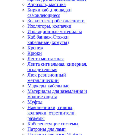
Аэрозоль, мастика
Бирки каб.,площадки
самоклеющиеся
Знаки электробезопасности
Изоляторы, колпачки
Изоляционные материалы
Каб.бандаж.Стяжки
кабельные (хомуты)
Крепеж
Крюки
Лента монтажная
Лента сигнальная, киперная,
оградительная
Люк ревизионный
металлический
Маркеры кабельные
Материалы для заземления и
молниезащита
Муфты
Наконечники, гильзы,
колпачки. ответвители,
разъёмы
Кабеленесущие системы
Патроны для ламп
Патроны для ламп Vintage