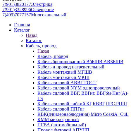
7(901)3820177
Электрика
7(901)3328996
Освещение
7(499)7077157
Многоканальный
Главная
Каталог
Назад
Каталог
Кабель, провод
Назад
Кабель, провод
Кабель бронированный ВбБШВ АВББШВ
Кабель и провод нагревательный
Кабель монтажный МГШВ
Кабель монтажный МКШ
Кабель силовой АВВГ ГОСТ
Кабель силовой NYM однопроволочный
Кабель силовой ВВГ, ВВГнг, ВВГбм-Пнг(А)-
LS
Кабель силовой гибкий КГ,КВВГ,ПРС,РПШ
Кабель силовой ППГнг
КВК(д/видеонаблюдения) Micro CoaxiA+CuL
КММ микрофонный
ПГВА (автомобильный)
Провод бытовой АПУНП