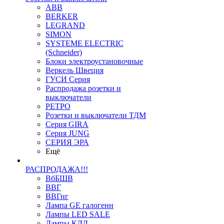
ABB
BERKER
LEGRAND
SIMON
SYSTEME ELECTRIC
(Schneider)
Блоки электроустановочные
Веркель Швеция
ГУСИ Серия
Распродажа розетки и
выключатели
РЕТРО
Розетки и выключатели ТДМ
Серия GIRA
Серия JUNG
СЕРИЯ ЭРА
Ещё
РАСПРОДАЖА!!!
ВбБШВ
ВВГ
ВВГнг
Лампа GE галогенн
Лампы LED SALE
Лампы КЛЛ