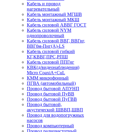
Кабель и провод
нагревательный
Кабель монтажный МГШВ
Кабель монтажный МКШ
Кабель силовой АВВГ ГОСТ
Кабель силовой NYM
однопроволочный
Кабель силовой ВВГ, ВВГнг,
ВВГбм-Пнг(А)-LS
Кабель силовой гибкий
КГ,КВВГ,ПРС,РПШ
Кабель силовой ППГнг
КВК(д/видеонаблюдения)
Micro CoaxiA+CuL
КММ микрофонный
ПГВА (автомобильный)
Провод бытовой АПУНП
Провод бытовой ПуВВ
Провод бытовой ПуГВВ
Провод бытовой,
акустический ШВВП,ШВП
Провод для водопогружных
насосов
Провод компьютерный
Провод радиочастотный