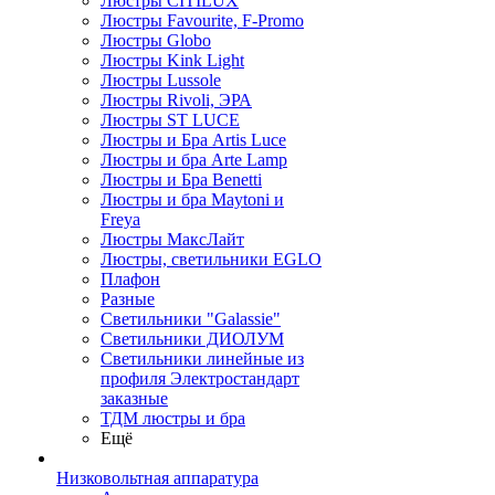
Люстры CITILUX
Люстры Favourite, F-Promo
Люстры Globo
Люстры Kink Light
Люстры Lussole
Люстры Rivoli, ЭРА
Люстры ST LUCE
Люстры и Бра Artis Luce
Люстры и бра Arte Lamp
Люстры и Бра Benetti
Люстры и бра Maytoni и
Freya
Люстры МаксЛайт
Люстры, светильники EGLO
Плафон
Разные
Светильники "Galassie"
Светильники ДИОЛУМ
Светильники линейные из
профиля Электростандарт
заказные
ТДМ люстры и бра
Ещё
Низковольтная аппаратура