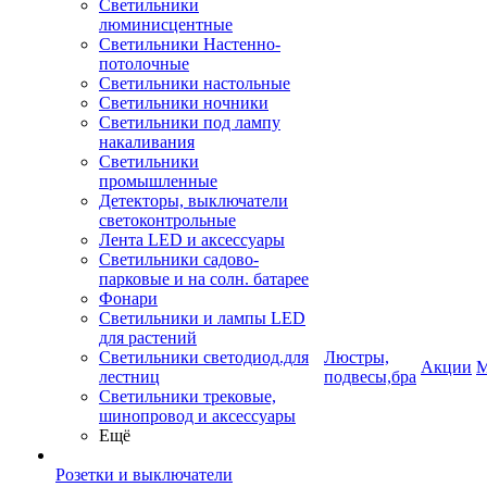
Светильники
люминисцентные
Светильники Настенно-
потолочные
Светильники настольные
Светильники ночники
Светильники под лампу
накаливания
Светильники
промышленные
Детекторы, выключатели
светоконтрольные
Лента LED и аксессуары
Светильники садово-
парковые и на солн. батарее
Фонари
Светильники и лампы LED
для растений
Светильники светодиод.для
Люстры,
Акции
М
лестниц
подвесы,бра
Светильники трековые,
шинопровод и аксессуары
Ещё
Розетки и выключатели