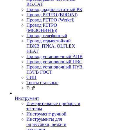
RG,САТ
Провод радиочастотный РК
Провод РЕТРО (BIRONI)
Провод РЕТРО (Werkel)
Провод РЕТРО
(МЕЗОНИНЪ))
Провод телефонный
Провод термостойкий
ПВКВ, ПРКА, OLFLEX
HEAT
Провод установочный АПВ
Провод установочный ПВС
Провод установочный ПУВ,
ПУГВ ГОСТ
СИП
Тросы стальные
Ещё
Инструмент
Измерительные приборы и
тестеры
Инструмент ручной
Инструменты для
опрессовки, резки и
изоляции