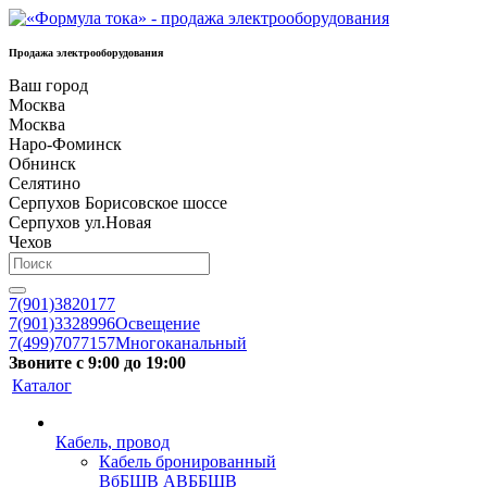
Продажа электрооборудования
Ваш город
Москва
Москва
Наро-Фоминск
Обнинск
Селятино
Серпухов Борисовское шоссе
Серпухов ул.Новая
Чехов
7(901)3820177
7(901)3328996
Освещение
7(499)7077157
Многоканальный
Звоните с 9:00 до 19:00
Каталог
Кабель, провод
Кабель бронированный
ВбБШВ АВББШВ