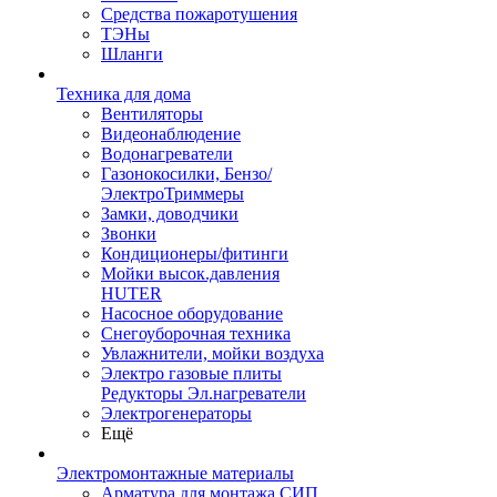
Средства пожаротушения
ТЭНы
Шланги
Техника для дома
Вентиляторы
Видеонаблюдение
Водонагреватели
Газонокосилки, Бензо/
ЭлектроТриммеры
Замки, доводчики
Звонки
Кондиционеры/фитинги
Мойки высок.давления
HUTER
Насосное оборудование
Снегоуборочная техника
Увлажнители, мойки воздуха
Электро газовые плиты
Редукторы Эл.нагреватели
Электрогенераторы
Ещё
Электромонтажные материалы
Арматура для монтажа СИП