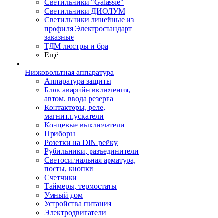
Светильники "Galassie"
Светильники ДИОЛУМ
Светильники линейные из
профиля Электростандарт
заказные
ТДМ люстры и бра
Ещё
Низковольтная аппаратура
Аппаратура защиты
Блок аварийн.включения,
автом. ввода резерва
Контакторы, реле,
магнит.пускатели
Концевые выключатели
Приборы
Розетки на DIN рейку
Рубильники, разъединители
Светосигнальная арматура,
посты, кнопки
Счетчики
Таймеры, термостаты
Умный дом
Устройства питания
Электродвигатели