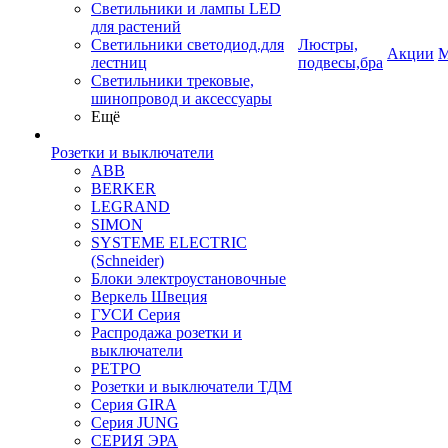
Светильники и лампы LED
для растений
Светильники светодиод.для
Люстры,
Акции
М
лестниц
подвесы,бра
Светильники трековые,
шинопровод и аксессуары
Ещё
Розетки и выключатели
ABB
BERKER
LEGRAND
SIMON
SYSTEME ELECTRIC
(Schneider)
Блоки электроустановочные
Веркель Швеция
ГУСИ Серия
Распродажа розетки и
выключатели
РЕТРО
Розетки и выключатели ТДМ
Серия GIRA
Серия JUNG
СЕРИЯ ЭРА