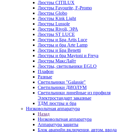
Люстры CITILUX
Люстры Favourite, F-Promo
Люстры Globo
Люстры Kink Light
Люстры Lussole
Люстры Rivoli, ЭРА
Люстры ST LUCE
Люстры и Бра Artis Luce
Люстры и бра Arte Lamp
Люстры и Бра Benetti
Люстры и бра Maytoni и Freya
Люстры МаксЛайт
Люстры, светильники EGLO
Плафон
Разные
Светильники "Galassie"
Светильники ДИОЛУМ
Светильники линейные из профиля
Электростандарт заказные
ТДМ люстры и бра
Низковольтная аппаратура
Назад
Низковольтная аппаратура
Аппаратура защиты
Блок аварийн.включения, автом. ввода