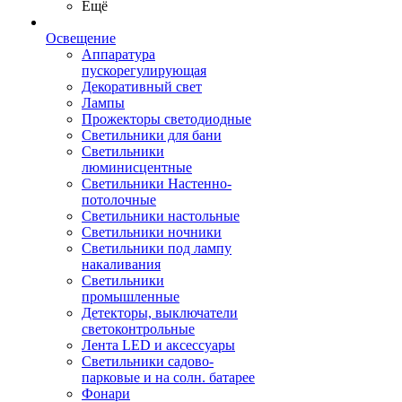
Ещё
Освещение
Аппаратура
пускорегулирующая
Декоративный свет
Лампы
Прожекторы светодиодные
Светильники для бани
Светильники
люминисцентные
Светильники Настенно-
потолочные
Светильники настольные
Светильники ночники
Светильники под лампу
накаливания
Светильники
промышленные
Детекторы, выключатели
светоконтрольные
Лента LED и аксессуары
Светильники садово-
парковые и на солн. батарее
Фонари