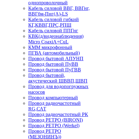
однопроволочный
Кабель силовой ВВГ, ВВГнг,
ВВГбм-Пнг(А)-LS
Кабель силовой гибкий
КГ,КВВГ,ПРС,РПШ
Кабель силовой ППГнг
КВК(д/видеонаблюдения)
Micro CoaxiA+CuL
КММ микрофонный
ПГВА (автомобильный)
Провод бытовой АПУНП
Провод бытовой ПуВВ
Провод бытовой ПуГВВ
Провод бытовой,
акустический ШВВП,ШВП
Провод для водопогружных
насосов
Провод компьютерный
Провод радиочастотный
RG,САТ
Провод радиочастотный РК
Провод РЕТРО (BIRONI)
Провод РЕТРО (Werkel)
Провод РЕТРО
(МЕЗОНИНЪ))