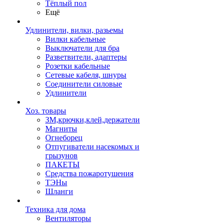
Тёплый пол
Ещё
Удлинители, вилки, разьемы
Вилки кабельные
Выключатели для бра
Разветвители, адаптеры
Розетки кабельные
Сетевые кабеля, шнуры
Соединители силовые
Удлинители
Хоз. товары
ЗМ,крючки,клей,держатели
Магниты
Огнеборец
Отпугиватели насекомых и
грызунов
ПАКЕТЫ
Средства пожаротушения
ТЭНы
Шланги
Техника для дома
Вентиляторы