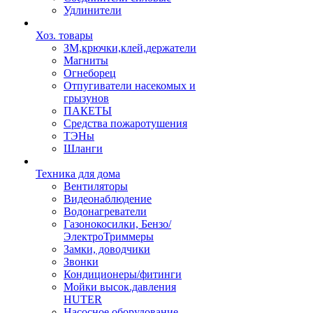
Удлинители
Хоз. товары
ЗМ,крючки,клей,держатели
Магниты
Огнеборец
Отпугиватели насекомых и
грызунов
ПАКЕТЫ
Средства пожаротушения
ТЭНы
Шланги
Техника для дома
Вентиляторы
Видеонаблюдение
Водонагреватели
Газонокосилки, Бензо/
ЭлектроТриммеры
Замки, доводчики
Звонки
Кондиционеры/фитинги
Мойки высок.давления
HUTER
Насосное оборудование