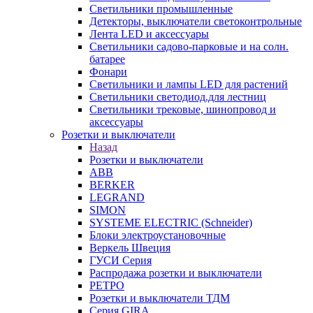
Светильники промышленные
Детекторы, выключатели светоконтрольные
Лента LED и аксессуары
Светильники садово-парковые и на солн.
батарее
Фонари
Светильники и лампы LED для растений
Светильники светодиод.для лестниц
Светильники трековые, шинопровод и
аксессуары
Розетки и выключатели
Назад
Розетки и выключатели
ABB
BERKER
LEGRAND
SIMON
SYSTEME ELECTRIC (Schneider)
Блоки электроустановочные
Веркель Швеция
ГУСИ Серия
Распродажа розетки и выключатели
РЕТРО
Розетки и выключатели ТДМ
Серия GIRA