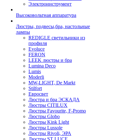
Электроинструмент
Высоковольтная аппаратура
Люстры, подвесы,бра, настольные
лампы
REDIGLE светильники из
профиля
Evoluce
FERON
LEEK люстры и бра
Lumina Deco
Lumis
Moderli
MW-LIGHT, De Markt
Stilfort
Евросвет
Люстра и бра ЭСКАДА
Люстры CITILUX
Люстры Favourite, F-Promo
Люстры Globo
Люстры Kink Light
Люстры Lussole
Люстры Rivoli, ЭРА
Люстры ST LUCE