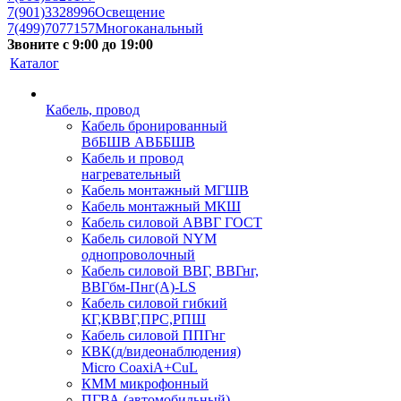
7(901)3328996
Освещение
7(499)7077157
Многоканальный
Звоните с 9:00 до 19:00
Каталог
Кабель, провод
Кабель бронированный
ВбБШВ АВББШВ
Кабель и провод
нагревательный
Кабель монтажный МГШВ
Кабель монтажный МКШ
Кабель силовой АВВГ ГОСТ
Кабель силовой NYM
однопроволочный
Кабель силовой ВВГ, ВВГнг,
ВВГбм-Пнг(А)-LS
Кабель силовой гибкий
КГ,КВВГ,ПРС,РПШ
Кабель силовой ППГнг
КВК(д/видеонаблюдения)
Micro CoaxiA+CuL
КММ микрофонный
ПГВА (автомобильный)