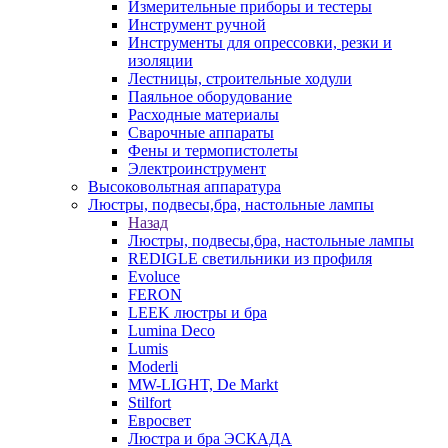
Измерительные приборы и тестеры
Инструмент ручной
Инструменты для опрессовки, резки и
изоляции
Лестницы, строительные ходули
Паяльное оборудование
Расходные материалы
Сварочные аппараты
Фены и термопистолеты
Электроинструмент
Высоковольтная аппаратура
Люстры, подвесы,бра, настольные лампы
Назад
Люстры, подвесы,бра, настольные лампы
REDIGLE светильники из профиля
Evoluce
FERON
LEEK люстры и бра
Lumina Deco
Lumis
Moderli
MW-LIGHT, De Markt
Stilfort
Евросвет
Люстра и бра ЭСКАДА