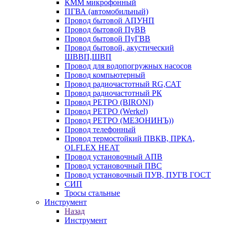
КММ микрофонный
ПГВА (автомобильный)
Провод бытовой АПУНП
Провод бытовой ПуВВ
Провод бытовой ПуГВВ
Провод бытовой, акустический
ШВВП,ШВП
Провод для водопогружных насосов
Провод компьютерный
Провод радиочастотный RG,САТ
Провод радиочастотный РК
Провод РЕТРО (BIRONI)
Провод РЕТРО (Werkel)
Провод РЕТРО (МЕЗОНИНЪ))
Провод телефонный
Провод термостойкий ПВКВ, ПРКА,
OLFLEX HEAT
Провод установочный АПВ
Провод установочный ПВС
Провод установочный ПУВ, ПУГВ ГОСТ
СИП
Тросы стальные
Инструмент
Назад
Инструмент