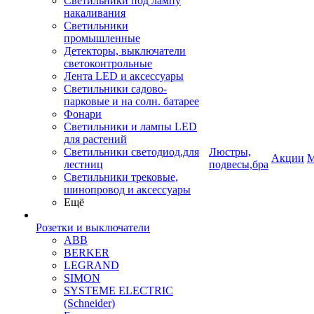
Светильники под лампу
накаливания
Светильники
промышленные
Детекторы, выключатели
светоконтрольные
Лента LED и аксессуары
Светильники садово-
парковые и на солн. батарее
Фонари
Светильники и лампы LED
для растений
Светильники светодиод.для
Люстры,
Акции
М
лестниц
подвесы,бра
Светильники трековые,
шинопровод и аксессуары
Ещё
Розетки и выключатели
ABB
BERKER
LEGRAND
SIMON
SYSTEME ELECTRIC
(Schneider)