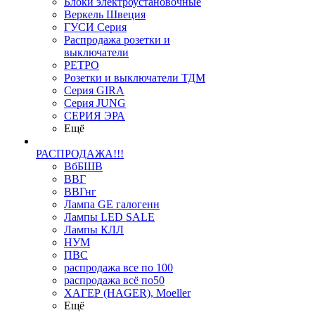
Блоки электроустановочные
Веркель Швеция
ГУСИ Серия
Распродажа розетки и
выключатели
РЕТРО
Розетки и выключатели ТДМ
Серия GIRA
Серия JUNG
СЕРИЯ ЭРА
Ещё
РАСПРОДАЖА!!!
ВбБШВ
ВВГ
ВВГнг
Лампа GE галогенн
Лампы LED SALE
Лампы КЛЛ
НУМ
ПВС
распродажа все по 100
распродажа всё по50
ХАГЕР (HAGER), Moeller
Ещё