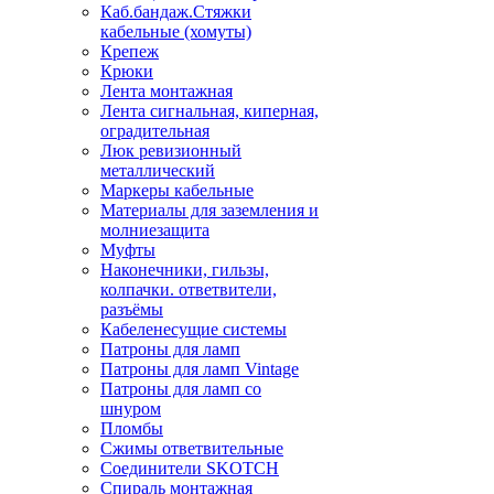
Каб.бандаж.Стяжки
кабельные (хомуты)
Крепеж
Крюки
Лента монтажная
Лента сигнальная, киперная,
оградительная
Люк ревизионный
металлический
Маркеры кабельные
Материалы для заземления и
молниезащита
Муфты
Наконечники, гильзы,
колпачки. ответвители,
разъёмы
Кабеленесущие системы
Патроны для ламп
Патроны для ламп Vintage
Патроны для ламп со
шнуром
Пломбы
Сжимы ответвительные
Соединители SKOTCH
Спираль монтажная