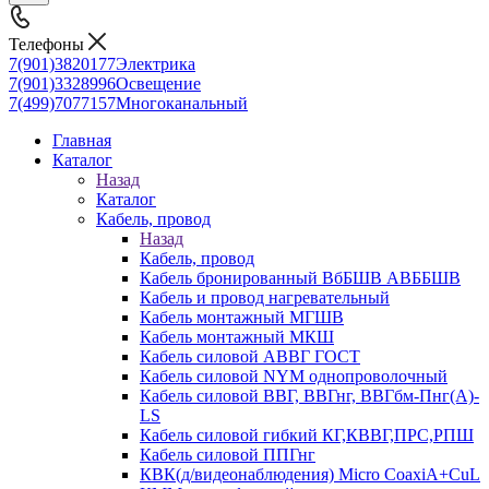
Телефоны
7(901)3820177
Электрика
7(901)3328996
Освещение
7(499)7077157
Многоканальный
Главная
Каталог
Назад
Каталог
Кабель, провод
Назад
Кабель, провод
Кабель бронированный ВбБШВ АВББШВ
Кабель и провод нагревательный
Кабель монтажный МГШВ
Кабель монтажный МКШ
Кабель силовой АВВГ ГОСТ
Кабель силовой NYM однопроволочный
Кабель силовой ВВГ, ВВГнг, ВВГбм-Пнг(А)-
LS
Кабель силовой гибкий КГ,КВВГ,ПРС,РПШ
Кабель силовой ППГнг
КВК(д/видеонаблюдения) Micro CoaxiA+CuL