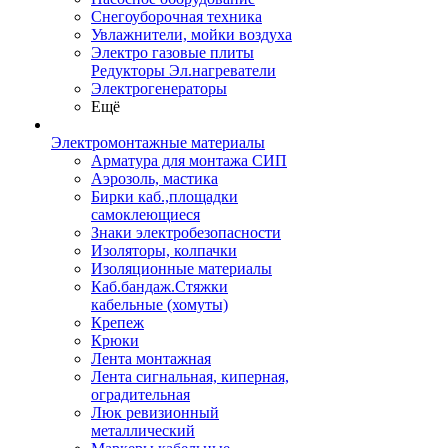
Снегоуборочная техника
Увлажнители, мойки воздуха
Электро газовые плиты
Редукторы Эл.нагреватели
Электрогенераторы
Ещё
Электромонтажные материалы
Арматура для монтажа СИП
Аэрозоль, мастика
Бирки каб.,площадки
самоклеющиеся
Знаки электробезопасности
Изоляторы, колпачки
Изоляционные материалы
Каб.бандаж.Стяжки
кабельные (хомуты)
Крепеж
Крюки
Лента монтажная
Лента сигнальная, киперная,
оградительная
Люк ревизионный
металлический