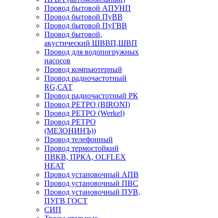
Провод бытовой АПУНП
Провод бытовой ПуВВ
Провод бытовой ПуГВВ
Провод бытовой,
акустический ШВВП,ШВП
Провод для водопогружных
насосов
Провод компьютерный
Провод радиочастотный
RG,САТ
Провод радиочастотный РК
Провод РЕТРО (BIRONI)
Провод РЕТРО (Werkel)
Провод РЕТРО
(МЕЗОНИНЪ))
Провод телефонный
Провод термостойкий
ПВКВ, ПРКА, OLFLEX
HEAT
Провод установочный АПВ
Провод установочный ПВС
Провод установочный ПУВ,
ПУГВ ГОСТ
СИП