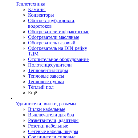
Теплотехника
Камины
Конвекторы
Обогрев труб, кровли,
водостоков
Обогреватели инфрактасные
Обогреватели масляные
Обогреватель газовый
Обогреватель на DIN-рейку
ТДМ
Отопительное оборудование
Полотенцесушители
Тепловентиляторы
Тепловые завесы
Тепловые пушки
Тёплый пол
Ещё
Удлинители, вилки, разьемы
Вилки кабельные
Выключатели для бра
Разветвители, адаптеры
Розетки кабельные
Сетевые кабеля, шнуры
Соединители силовые