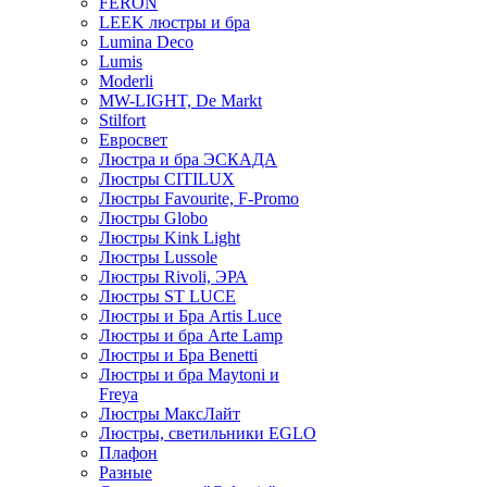
FERON
LEEK люстры и бра
Lumina Deco
Lumis
Moderli
MW-LIGHT, De Markt
Stilfort
Евросвет
Люстра и бра ЭСКАДА
Люстры CITILUX
Люстры Favourite, F-Promo
Люстры Globo
Люстры Kink Light
Люстры Lussole
Люстры Rivoli, ЭРА
Люстры ST LUCE
Люстры и Бра Artis Luce
Люстры и бра Arte Lamp
Люстры и Бра Benetti
Люстры и бра Maytoni и
Freya
Люстры МаксЛайт
Люстры, светильники EGLO
Плафон
Разные