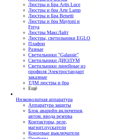
Люстры и Бра Artis Luce
Люстры и бра Arte Lamp
Люстры и Бра Benetti
Люстры и бра Maytoni и
Freya
Люстры МаксЛайт
Люстры, светильники EGLO
Плафон
Разные
Светильники "Galassie"
Светильники ДИОЛУМ
Светильники линейные из
профиля Электростандарт
заказные
ТДМ люстры и бра
Ещё
Низковольтная аппаратура
Аппаратура защиты
Блок аварийн.включения,
автом. ввода резерва
Контакторы, реле,
магнит.пускатели
Концевые выключатели
Приборы