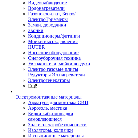
Видеонаблюдение
Водонагреватели
Газонокосилки, Бензо/
ЭлектроТриммеры
Замки, доводчики
Звонки
Кондиционеры/фитинги
Мойки высок.давления
HUTER
Насосное оборудование
Снегоуборочная техника
Увлажнители, мойки воздуха
Электро газовые плиты
Редукторы Эл.нагреватели
Электрогенераторы
Ещё
Электромонтажные материалы
Арматура для монтажа СИП
Аэрозоль, мастика
Бирки каб.,площадки
самоклеющиеся
Знаки электробезопасности
Изоляторы, колпачки
Изоляционные материалы