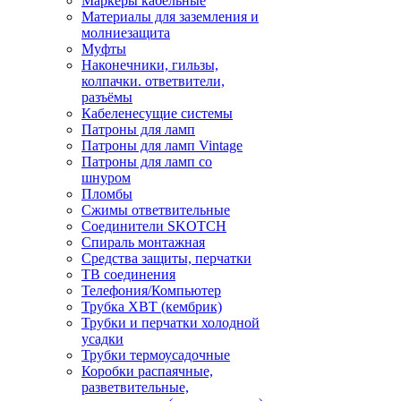
Маркеры кабельные
Материалы для заземления и
молниезащита
Муфты
Наконечники, гильзы,
колпачки. ответвители,
разъёмы
Кабеленесущие системы
Патроны для ламп
Патроны для ламп Vintage
Патроны для ламп со
шнуром
Пломбы
Сжимы ответвительные
Соединители SKOTCH
Спираль монтажная
Средства защиты, перчатки
ТВ соединения
Телефония/Компьютер
Трубка ХВТ (кембрик)
Трубки и перчатки холодной
усадки
Трубки термоусадочные
Коробки распаячные,
разветвительные,