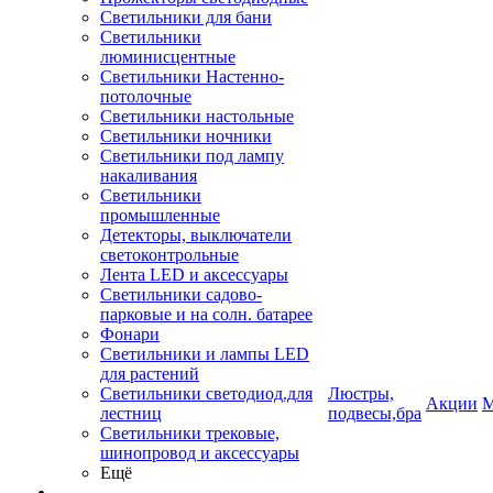
Светильники для бани
Светильники
люминисцентные
Светильники Настенно-
потолочные
Светильники настольные
Светильники ночники
Светильники под лампу
накаливания
Светильники
промышленные
Детекторы, выключатели
светоконтрольные
Лента LED и аксессуары
Светильники садово-
парковые и на солн. батарее
Фонари
Светильники и лампы LED
для растений
Светильники светодиод.для
Люстры,
Акции
М
лестниц
подвесы,бра
Светильники трековые,
шинопровод и аксессуары
Ещё