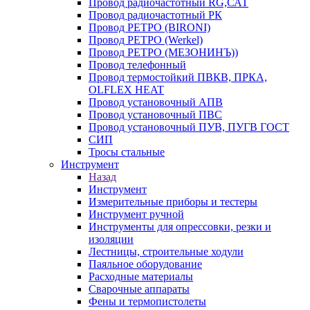
Провод радиочастотный RG,САТ
Провод радиочастотный РК
Провод РЕТРО (BIRONI)
Провод РЕТРО (Werkel)
Провод РЕТРО (МЕЗОНИНЪ))
Провод телефонный
Провод термостойкий ПВКВ, ПРКА,
OLFLEX HEAT
Провод установочный АПВ
Провод установочный ПВС
Провод установочный ПУВ, ПУГВ ГОСТ
СИП
Тросы стальные
Инструмент
Назад
Инструмент
Измерительные приборы и тестеры
Инструмент ручной
Инструменты для опрессовки, резки и
изоляции
Лестницы, строительные ходули
Паяльное оборудование
Расходные материалы
Сварочные аппараты
Фены и термопистолеты