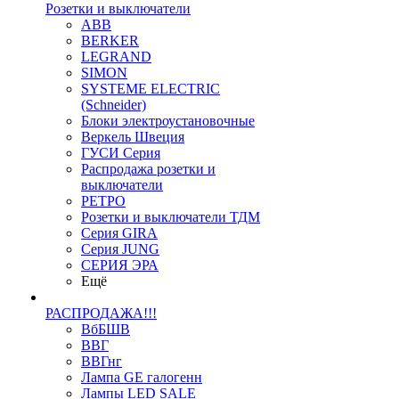
Розетки и выключатели
ABB
BERKER
LEGRAND
SIMON
SYSTEME ELECTRIC
(Schneider)
Блоки электроустановочные
Веркель Швеция
ГУСИ Серия
Распродажа розетки и
выключатели
РЕТРО
Розетки и выключатели ТДМ
Серия GIRA
Серия JUNG
СЕРИЯ ЭРА
Ещё
РАСПРОДАЖА!!!
ВбБШВ
ВВГ
ВВГнг
Лампа GE галогенн
Лампы LED SALE