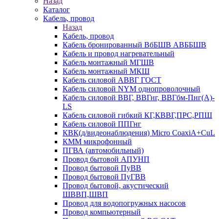
Назад
Каталог
Кабель, провод
Назад
Кабель, провод
Кабель бронированный ВбБШВ АВББШВ
Кабель и провод нагревательный
Кабель монтажный МГШВ
Кабель монтажный МКШ
Кабель силовой АВВГ ГОСТ
Кабель силовой NYM однопроволочный
Кабель силовой ВВГ, ВВГнг, ВВГбм-Пнг(А)-
LS
Кабель силовой гибкий КГ,КВВГ,ПРС,РПШ
Кабель силовой ППГнг
КВК(д/видеонаблюдения) Micro CoaxiA+CuL
КММ микрофонный
ПГВА (автомобильный)
Провод бытовой АПУНП
Провод бытовой ПуВВ
Провод бытовой ПуГВВ
Провод бытовой, акустический
ШВВП,ШВП
Провод для водопогружных насосов
Провод компьютерный