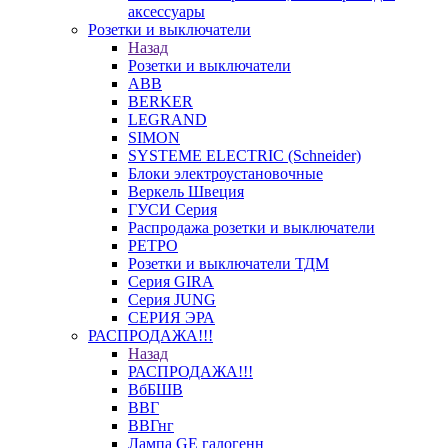
аксессуары
Розетки и выключатели
Назад
Розетки и выключатели
ABB
BERKER
LEGRAND
SIMON
SYSTEME ELECTRIC (Schneider)
Блоки электроустановочные
Веркель Швеция
ГУСИ Серия
Распродажа розетки и выключатели
РЕТРО
Розетки и выключатели ТДМ
Серия GIRA
Серия JUNG
СЕРИЯ ЭРА
РАСПРОДАЖА!!!
Назад
РАСПРОДАЖА!!!
ВбБШВ
ВВГ
ВВГнг
Лампа GE галогенн