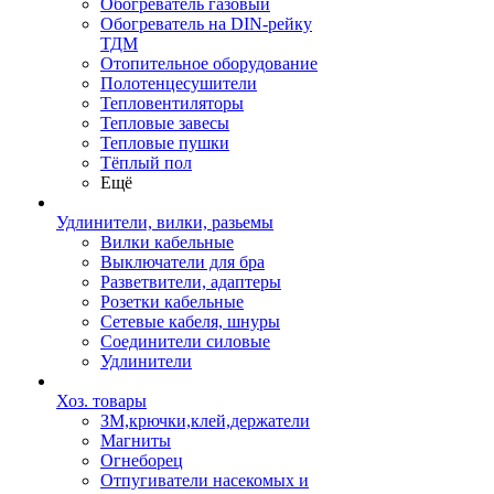
Обогреватель газовый
Обогреватель на DIN-рейку
ТДМ
Отопительное оборудование
Полотенцесушители
Тепловентиляторы
Тепловые завесы
Тепловые пушки
Тёплый пол
Ещё
Удлинители, вилки, разьемы
Вилки кабельные
Выключатели для бра
Разветвители, адаптеры
Розетки кабельные
Сетевые кабеля, шнуры
Соединители силовые
Удлинители
Хоз. товары
ЗМ,крючки,клей,держатели
Магниты
Огнеборец
Отпугиватели насекомых и