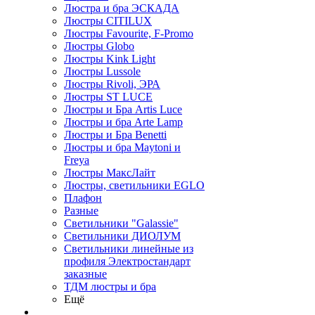
Люстра и бра ЭСКАДА
Люстры CITILUX
Люстры Favourite, F-Promo
Люстры Globo
Люстры Kink Light
Люстры Lussole
Люстры Rivoli, ЭРА
Люстры ST LUCE
Люстры и Бра Artis Luce
Люстры и бра Arte Lamp
Люстры и Бра Benetti
Люстры и бра Maytoni и
Freya
Люстры МаксЛайт
Люстры, светильники EGLO
Плафон
Разные
Светильники "Galassie"
Светильники ДИОЛУМ
Светильники линейные из
профиля Электростандарт
заказные
ТДМ люстры и бра
Ещё