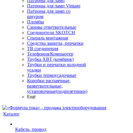
Патроны для ламп
Патроны для ламп Vintage
Патроны для ламп со
шнуром
Пломбы
Сжимы ответвительные
Соединители SKOTCH
Спираль монтажная
Средства защиты, перчатки
ТВ соединения
Телефония/Компьютер
Трубка ХВТ (кембрик)
Трубки и перчатки холодной
усадки
Трубки термоусадочные
Коробки распаячные,
разветвительные,
установочные(подрозетники)
Ещё
Каталог
Кабель, провод