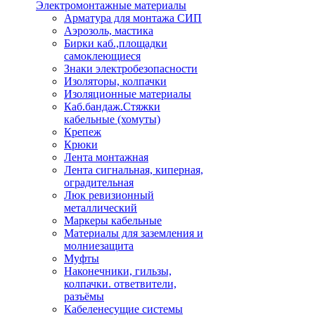
Электромонтажные материалы
Арматура для монтажа СИП
Аэрозоль, мастика
Бирки каб.,площадки
самоклеющиеся
Знаки электробезопасности
Изоляторы, колпачки
Изоляционные материалы
Каб.бандаж.Стяжки
кабельные (хомуты)
Крепеж
Крюки
Лента монтажная
Лента сигнальная, киперная,
оградительная
Люк ревизионный
металлический
Маркеры кабельные
Материалы для заземления и
молниезащита
Муфты
Наконечники, гильзы,
колпачки. ответвители,
разъёмы
Кабеленесущие системы