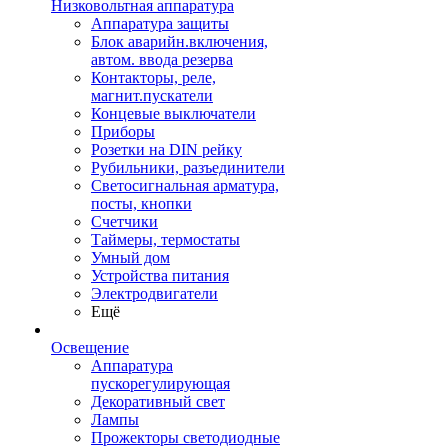
Низковольтная аппаратура
Аппаратура защиты
Блок аварийн.включения,
автом. ввода резерва
Контакторы, реле,
магнит.пускатели
Концевые выключатели
Приборы
Розетки на DIN рейку
Рубильники, разъединители
Светосигнальная арматура,
посты, кнопки
Счетчики
Таймеры, термостаты
Умный дом
Устройства питания
Электродвигатели
Ещё
Освещение
Аппаратура
пускорегулирующая
Декоративный свет
Лампы
Прожекторы светодиодные