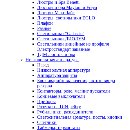
Люстры и Бра Benetti
Люстры и бра Maytoni и Freya
Люстры МаксЛайт
Люстры, светильники EGLO
Плафон
Разные
Светильники "Galassie"
Светильники ДИОЛУМ
Светильники линейные из профиля
Электростандарт заказные
ТДМ люстры и бра
Низковольтная аппаратура
Назад
Низковольтная аппаратура
Аппаратура защиты
Блок аварийн.включения, автом. ввода
резерва
Контакторы, реле, магнит.пускатели
Концевые выключатели
Приборы
Розетки на DIN рейку
Рубильники, разъединители
Светосигнальная арматура, посты, кнопки
Счетчики
Таймеры, термостаты