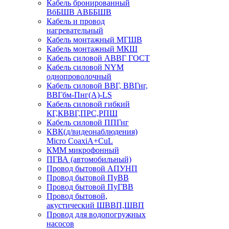
Кабель бронированный
ВбБШВ АВББШВ
Кабель и провод
нагревательный
Кабель монтажный МГШВ
Кабель монтажный МКШ
Кабель силовой АВВГ ГОСТ
Кабель силовой NYM
однопроволочный
Кабель силовой ВВГ, ВВГнг,
ВВГбм-Пнг(А)-LS
Кабель силовой гибкий
КГ,КВВГ,ПРС,РПШ
Кабель силовой ППГнг
КВК(д/видеонаблюдения)
Micro CoaxiA+CuL
КММ микрофонный
ПГВА (автомобильный)
Провод бытовой АПУНП
Провод бытовой ПуВВ
Провод бытовой ПуГВВ
Провод бытовой,
акустический ШВВП,ШВП
Провод для водопогружных
насосов