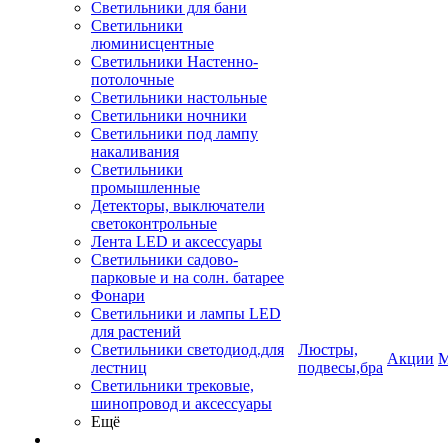
Светильники для бани
Светильники
люминисцентные
Светильники Настенно-
потолочные
Светильники настольные
Светильники ночники
Светильники под лампу
накаливания
Светильники
промышленные
Детекторы, выключатели
светоконтрольные
Лента LED и аксессуары
Светильники садово-
парковые и на солн. батарее
Фонари
Светильники и лампы LED
для растений
Светильники светодиод.для
Люстры,
Акции
М
лестниц
подвесы,бра
Светильники трековые,
шинопровод и аксессуары
Ещё