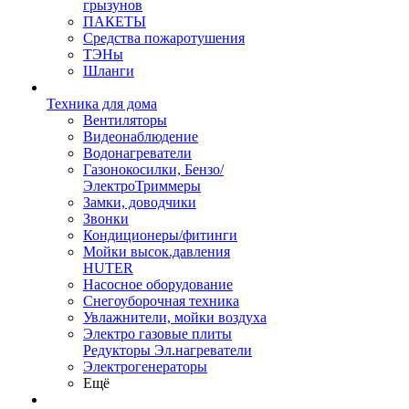
грызунов
ПАКЕТЫ
Средства пожаротушения
ТЭНы
Шланги
Техника для дома
Вентиляторы
Видеонаблюдение
Водонагреватели
Газонокосилки, Бензо/
ЭлектроТриммеры
Замки, доводчики
Звонки
Кондиционеры/фитинги
Мойки высок.давления
HUTER
Насосное оборудование
Снегоуборочная техника
Увлажнители, мойки воздуха
Электро газовые плиты
Редукторы Эл.нагреватели
Электрогенераторы
Ещё