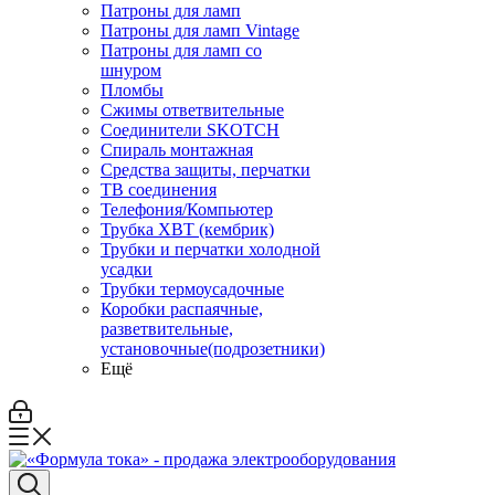
Патроны для ламп
Патроны для ламп Vintage
Патроны для ламп со
шнуром
Пломбы
Сжимы ответвительные
Соединители SKOTCH
Спираль монтажная
Средства защиты, перчатки
ТВ соединения
Телефония/Компьютер
Трубка ХВТ (кембрик)
Трубки и перчатки холодной
усадки
Трубки термоусадочные
Коробки распаячные,
разветвительные,
установочные(подрозетники)
Ещё