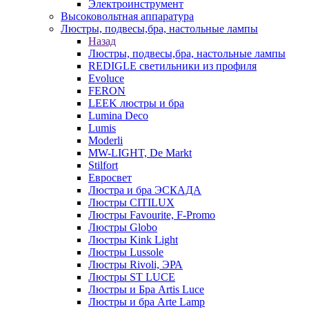
Электроинструмент
Высоковольтная аппаратура
Люстры, подвесы,бра, настольные лампы
Назад
Люстры, подвесы,бра, настольные лампы
REDIGLE светильники из профиля
Evoluce
FERON
LEEK люстры и бра
Lumina Deco
Lumis
Moderli
MW-LIGHT, De Markt
Stilfort
Евросвет
Люстра и бра ЭСКАДА
Люстры CITILUX
Люстры Favourite, F-Promo
Люстры Globo
Люстры Kink Light
Люстры Lussole
Люстры Rivoli, ЭРА
Люстры ST LUCE
Люстры и Бра Artis Luce
Люстры и бра Arte Lamp