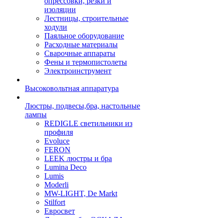
опрессовки, резки и
изоляции
Лестницы, строительные
ходули
Паяльное оборудование
Расходные материалы
Сварочные аппараты
Фены и термопистолеты
Электроинструмент
Высоковольтная аппаратура
Люстры, подвесы,бра, настольные
лампы
REDIGLE светильники из
профиля
Evoluce
FERON
LEEK люстры и бра
Lumina Deco
Lumis
Moderli
MW-LIGHT, De Markt
Stilfort
Евросвет