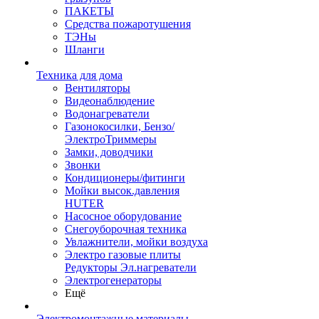
ПАКЕТЫ
Средства пожаротушения
ТЭНы
Шланги
Техника для дома
Вентиляторы
Видеонаблюдение
Водонагреватели
Газонокосилки, Бензо/
ЭлектроТриммеры
Замки, доводчики
Звонки
Кондиционеры/фитинги
Мойки высок.давления
HUTER
Насосное оборудование
Снегоуборочная техника
Увлажнители, мойки воздуха
Электро газовые плиты
Редукторы Эл.нагреватели
Электрогенераторы
Ещё
Электромонтажные материалы