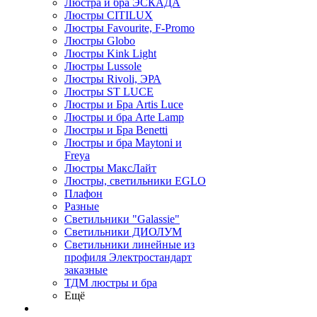
Люстра и бра ЭСКАДА
Люстры CITILUX
Люстры Favourite, F-Promo
Люстры Globo
Люстры Kink Light
Люстры Lussole
Люстры Rivoli, ЭРА
Люстры ST LUCE
Люстры и Бра Artis Luce
Люстры и бра Arte Lamp
Люстры и Бра Benetti
Люстры и бра Maytoni и
Freya
Люстры МаксЛайт
Люстры, светильники EGLO
Плафон
Разные
Светильники "Galassie"
Светильники ДИОЛУМ
Светильники линейные из
профиля Электростандарт
заказные
ТДМ люстры и бра
Ещё