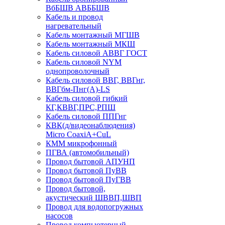
ВбБШВ АВББШВ
Кабель и провод
нагревательный
Кабель монтажный МГШВ
Кабель монтажный МКШ
Кабель силовой АВВГ ГОСТ
Кабель силовой NYM
однопроволочный
Кабель силовой ВВГ, ВВГнг,
ВВГбм-Пнг(А)-LS
Кабель силовой гибкий
КГ,КВВГ,ПРС,РПШ
Кабель силовой ППГнг
КВК(д/видеонаблюдения)
Micro CoaxiA+CuL
КММ микрофонный
ПГВА (автомобильный)
Провод бытовой АПУНП
Провод бытовой ПуВВ
Провод бытовой ПуГВВ
Провод бытовой,
акустический ШВВП,ШВП
Провод для водопогружных
насосов
Провод компьютерный