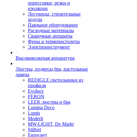
опрессовки, резки и
изоляции
Лестницы, строительные
ходули
Паяльное оборудование
Расходные материалы
Сварочные аппараты
Фены и термопистолеты
Электроинструмент
Высоковольтная аппаратура
Люстры, подвесы,бра, настольные
лампы
REDIGLE светильники из
профиля
Evoluce
FERON
LEEK люстры и бра
Lumina Deco
Lumis
Moderli
MW-LIGHT, De Markt
Stilfort
Евросвет