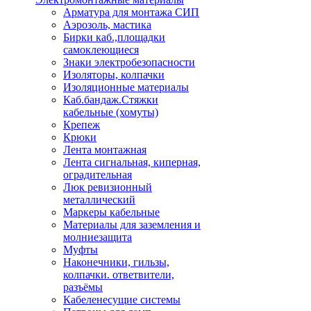
Арматура для монтажа СИП
Аэрозоль, мастика
Бирки каб.,площадки
самоклеющиеся
Знаки электробезопасности
Изоляторы, колпачки
Изоляционные материалы
Каб.бандаж.Стяжки
кабельные (хомуты)
Крепеж
Крюки
Лента монтажная
Лента сигнальная, киперная,
оградительная
Люк ревизионный
металлический
Маркеры кабельные
Материалы для заземления и
молниезащита
Муфты
Наконечники, гильзы,
колпачки. ответвители,
разъёмы
Кабеленесущие системы