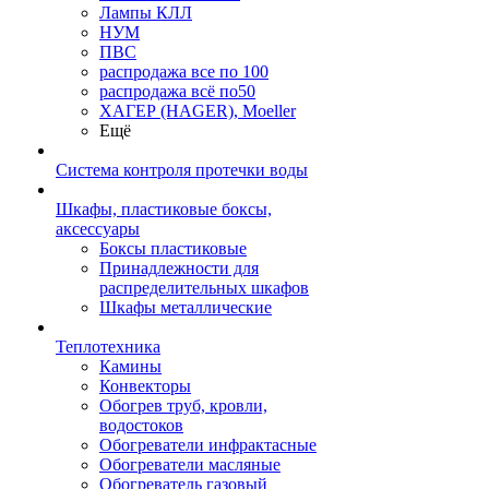
Лампы КЛЛ
НУМ
ПВС
распродажа все по 100
распродажа всё по50
ХАГЕР (HAGER), Moeller
Ещё
Система контроля протечки воды
Шкафы, пластиковые боксы,
аксессуары
Боксы пластиковые
Принадлежности для
распределительных шкафов
Шкафы металлические
Теплотехника
Камины
Конвекторы
Обогрев труб, кровли,
водостоков
Обогреватели инфрактасные
Обогреватели масляные
Обогреватель газовый