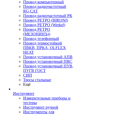
Провод компьютерный
Провод радиочастотный
RG,САТ
Провод радиочастотный РК
Провод РЕТРО (BIRONI)
Провод РЕТРО (Werkel)
Провод РЕТРО
(МЕЗОНИНЪ))
Провод телефонный
Провод термостойкий
ПВКВ, ПРКА, OLFLEX
HEAT
Провод установочный АПВ
Провод установочный ПВС
Провод установочный ПУВ,
ПУГВ ГОСТ
СИП
Тросы стальные
Ещё
Инструмент
Измерительные приборы и
тестеры
Инструмент ручной
Инструменты для