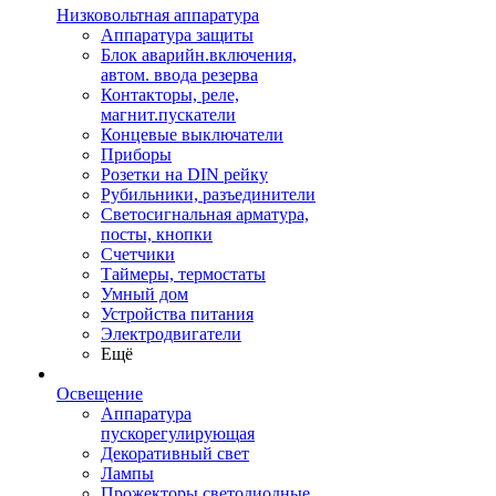
Низковольтная аппаратура
Аппаратура защиты
Блок аварийн.включения,
автом. ввода резерва
Контакторы, реле,
магнит.пускатели
Концевые выключатели
Приборы
Розетки на DIN рейку
Рубильники, разъединители
Светосигнальная арматура,
посты, кнопки
Счетчики
Таймеры, термостаты
Умный дом
Устройства питания
Электродвигатели
Ещё
Освещение
Аппаратура
пускорегулирующая
Декоративный свет
Лампы
Прожекторы светодиодные