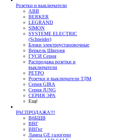
Розетки и выключатели
ABB
BERKER
LEGRAND
SIMON
SYSTEME ELECTRIC
(Schneider)
Блоки электроустановочные
Веркель Швеция
ГУСИ Серия
Распродажа розетки и
выключатели
РЕТРО
Розетки и выключатели ТДМ
Серия GIRA
Серия JUNG
СЕРИЯ ЭРА
Ещё
РАСПРОДАЖА!!!
ВбБШВ
ВВГ
ВВГнг
Лампа GE галогенн