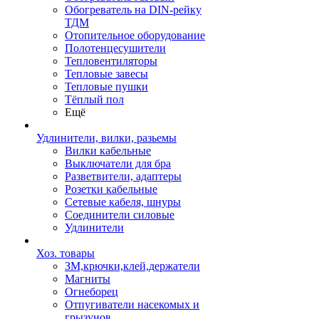
Обогреватель на DIN-рейку
ТДМ
Отопительное оборудование
Полотенцесушители
Тепловентиляторы
Тепловые завесы
Тепловые пушки
Тёплый пол
Ещё
Удлинители, вилки, разьемы
Вилки кабельные
Выключатели для бра
Разветвители, адаптеры
Розетки кабельные
Сетевые кабеля, шнуры
Соединители силовые
Удлинители
Хоз. товары
ЗМ,крючки,клей,держатели
Магниты
Огнеборец
Отпугиватели насекомых и
грызунов