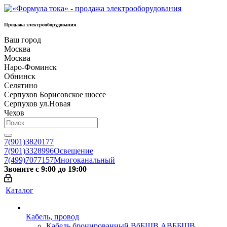
Продажа электрооборудования
Ваш город
Москва
Москва
Наро-Фоминск
Обнинск
Селятино
Серпухов Борисовское шоссе
Серпухов ул.Новая
Чехов
7(901)3820177
7(901)3328996
Освещение
7(499)7077157
Многоканальный
Звоните с 9:00 до 19:00
Каталог
Кабель, провод
Кабель бронированный ВбБШВ АВББШВ