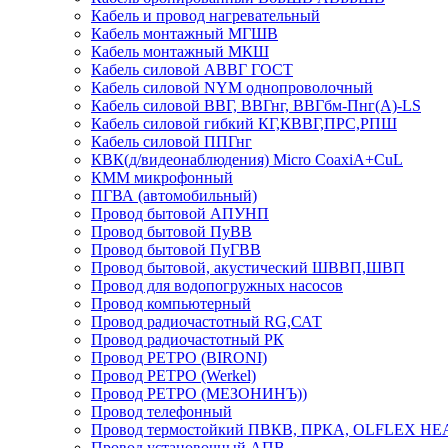
Кабель и провод нагревательный
Кабель монтажный МГШВ
Кабель монтажный МКШ
Кабель силовой АВВГ ГОСТ
Кабель силовой NYM однопроволочный
Кабель силовой ВВГ, ВВГнг, ВВГбм-Пнг(А)-LS
Кабель силовой гибкий КГ,КВВГ,ПРС,РПШ
Кабель силовой ППГнг
КВК(д/видеонаблюдения) Micro CoaxiA+CuL
КММ микрофонный
ПГВА (автомобильный)
Провод бытовой АПУНП
Провод бытовой ПуВВ
Провод бытовой ПуГВВ
Провод бытовой, акустический ШВВП,ШВП
Провод для водопогружных насосов
Провод компьютерный
Провод радиочастотный RG,САТ
Провод радиочастотный РК
Провод РЕТРО (BIRONI)
Провод РЕТРО (Werkel)
Провод РЕТРО (МЕЗОНИНЪ))
Провод телефонный
Провод термостойкий ПВКВ, ПРКА, OLFLEX HE
Провод установочный АПВ