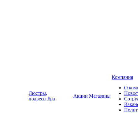
Компания
О ком
Люстры,
Новос
Акции
Магазины
подвесы,бра
Сотру
Вакан
Полит