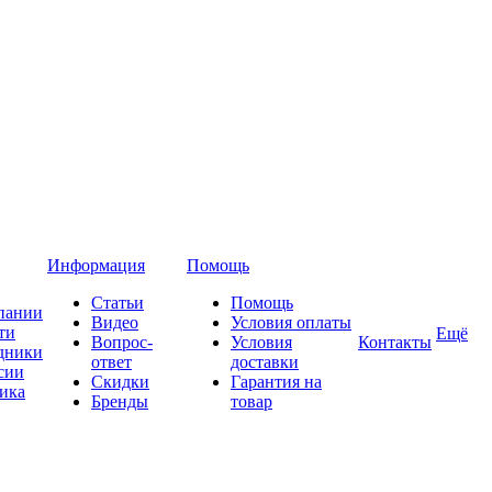
Информация
Помощь
Статьи
Помощь
пании
Видео
Условия оплаты
ти
Ещё
Вопрос-
Условия
Контакты
дники
ответ
доставки
сии
Скидки
Гарантия на
ика
Бренды
товар