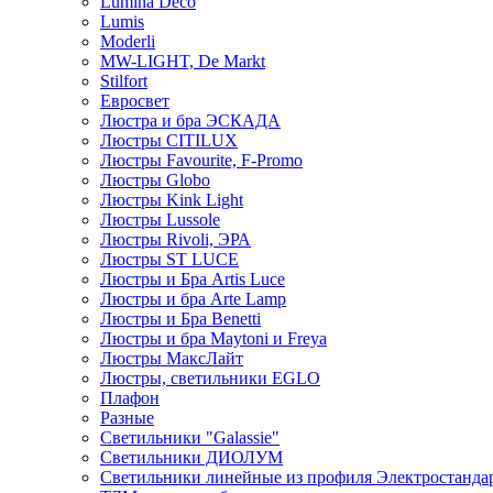
Lumina Deco
Lumis
Moderli
MW-LIGHT, De Markt
Stilfort
Евросвет
Люстра и бра ЭСКАДА
Люстры CITILUX
Люстры Favourite, F-Promo
Люстры Globo
Люстры Kink Light
Люстры Lussole
Люстры Rivoli, ЭРА
Люстры ST LUCE
Люстры и Бра Artis Luce
Люстры и бра Arte Lamp
Люстры и Бра Benetti
Люстры и бра Maytoni и Freya
Люстры МаксЛайт
Люстры, светильники EGLO
Плафон
Разные
Светильники "Galassie"
Светильники ДИОЛУМ
Светильники линейные из профиля Электростандар