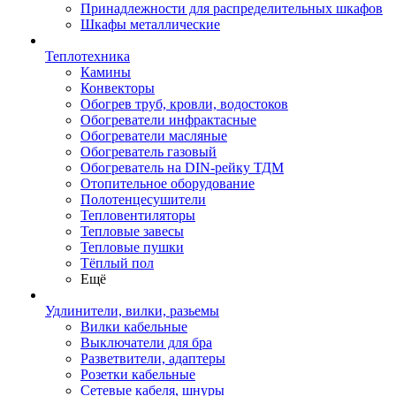
Принадлежности для распределительных шкафов
Шкафы металлические
Теплотехника
Камины
Конвекторы
Обогрев труб, кровли, водостоков
Обогреватели инфрактасные
Обогреватели масляные
Обогреватель газовый
Обогреватель на DIN-рейку ТДМ
Отопительное оборудование
Полотенцесушители
Тепловентиляторы
Тепловые завесы
Тепловые пушки
Тёплый пол
Ещё
Удлинители, вилки, разьемы
Вилки кабельные
Выключатели для бра
Разветвители, адаптеры
Розетки кабельные
Сетевые кабеля, шнуры