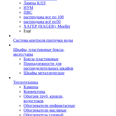
Лампы КЛЛ
НУМ
ПВС
распродажа все по 100
распродажа всё по50
ХАГЕР (HAGER), Moeller
Ещё
Система контроля протечки воды
Шкафы, пластиковые боксы,
аксессуары
Боксы пластиковые
Принадлежности для
распределительных шкафов
Шкафы металлические
Теплотехника
Камины
Конвекторы
Обогрев труб, кровли,
водостоков
Обогреватели инфрактасные
Обогреватели масляные
Обогреватель газовый