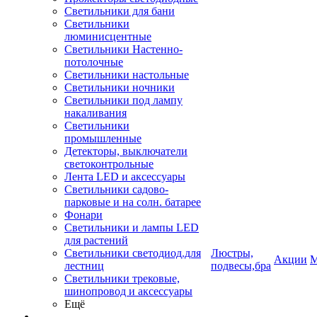
Светильники для бани
Светильники
люминисцентные
Светильники Настенно-
потолочные
Светильники настольные
Светильники ночники
Светильники под лампу
накаливания
Светильники
промышленные
Детекторы, выключатели
светоконтрольные
Лента LED и аксессуары
Светильники садово-
парковые и на солн. батарее
Фонари
Светильники и лампы LED
для растений
Светильники светодиод.для
Люстры,
Акции
М
лестниц
подвесы,бра
Светильники трековые,
шинопровод и аксессуары
Ещё