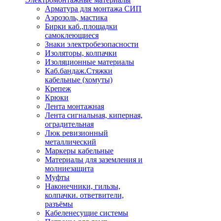
Арматура для монтажа СИП
Аэрозоль, мастика
Бирки каб.,площадки
самоклеющиеся
Знаки электробезопасности
Изоляторы, колпачки
Изоляционные материалы
Каб.бандаж.Стяжки
кабельные (хомуты)
Крепеж
Крюки
Лента монтажная
Лента сигнальная, киперная,
оградительная
Люк ревизионный
металлический
Маркеры кабельные
Материалы для заземления и
молниезащита
Муфты
Наконечники, гильзы,
колпачки. ответвители,
разъёмы
Кабеленесущие системы