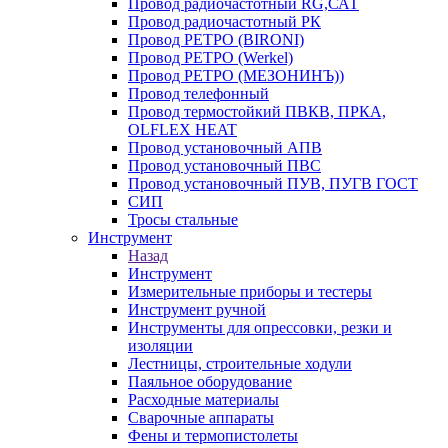
Провод радиочастотный RG,САТ
Провод радиочастотный РК
Провод РЕТРО (BIRONI)
Провод РЕТРО (Werkel)
Провод РЕТРО (МЕЗОНИНЪ))
Провод телефонный
Провод термостойкий ПВКВ, ПРКА,
OLFLEX HEAT
Провод установочный АПВ
Провод установочный ПВС
Провод установочный ПУВ, ПУГВ ГОСТ
СИП
Тросы стальные
Инструмент
Назад
Инструмент
Измерительные приборы и тестеры
Инструмент ручной
Инструменты для опрессовки, резки и
изоляции
Лестницы, строительные ходули
Паяльное оборудование
Расходные материалы
Сварочные аппараты
Фены и термопистолеты