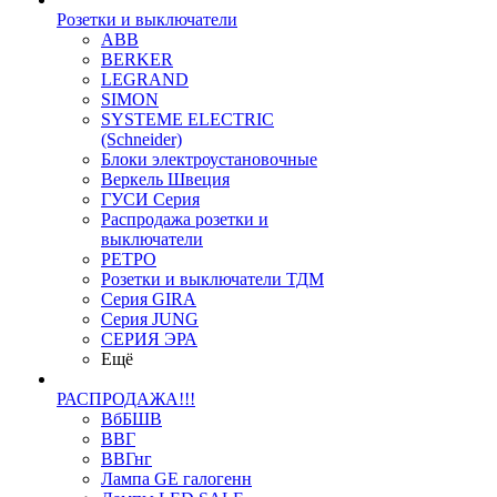
Розетки и выключатели
ABB
BERKER
LEGRAND
SIMON
SYSTEME ELECTRIC
(Schneider)
Блоки электроустановочные
Веркель Швеция
ГУСИ Серия
Распродажа розетки и
выключатели
РЕТРО
Розетки и выключатели ТДМ
Серия GIRA
Серия JUNG
СЕРИЯ ЭРА
Ещё
РАСПРОДАЖА!!!
ВбБШВ
ВВГ
ВВГнг
Лампа GE галогенн