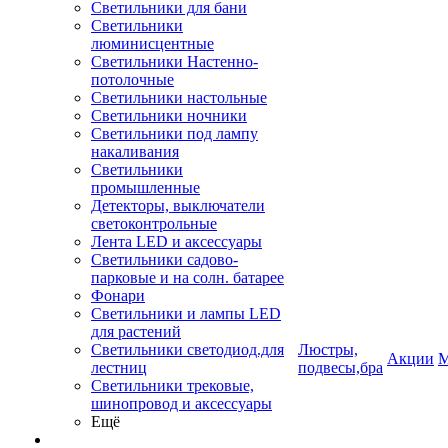
Светильники для бани
Светильники
люминисцентные
Светильники Настенно-
потолочные
Светильники настольные
Светильники ночники
Светильники под лампу
накаливания
Светильники
промышленные
Детекторы, выключатели
светоконтрольные
Лента LED и аксессуары
Светильники садово-
парковые и на солн. батарее
Фонари
Светильники и лампы LED
для растений
Светильники светодиод.для
Люстры,
Акции
М
лестниц
подвесы,бра
Светильники трековые,
шинопровод и аксессуары
Ещё