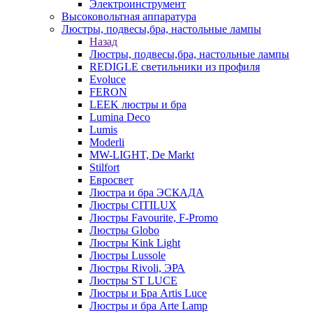
Электроинструмент
Высоковольтная аппаратура
Люстры, подвесы,бра, настольные лампы
Назад
Люстры, подвесы,бра, настольные лампы
REDIGLE светильники из профиля
Evoluce
FERON
LEEK люстры и бра
Lumina Deco
Lumis
Moderli
MW-LIGHT, De Markt
Stilfort
Евросвет
Люстра и бра ЭСКАДА
Люстры CITILUX
Люстры Favourite, F-Promo
Люстры Globo
Люстры Kink Light
Люстры Lussole
Люстры Rivoli, ЭРА
Люстры ST LUCE
Люстры и Бра Artis Luce
Люстры и бра Arte Lamp