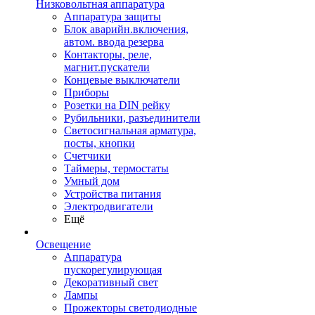
Низковольтная аппаратура
Аппаратура защиты
Блок аварийн.включения,
автом. ввода резерва
Контакторы, реле,
магнит.пускатели
Концевые выключатели
Приборы
Розетки на DIN рейку
Рубильники, разъединители
Светосигнальная арматура,
посты, кнопки
Счетчики
Таймеры, термостаты
Умный дом
Устройства питания
Электродвигатели
Ещё
Освещение
Аппаратура
пускорегулирующая
Декоративный свет
Лампы
Прожекторы светодиодные