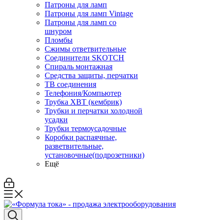
Патроны для ламп
Патроны для ламп Vintage
Патроны для ламп со
шнуром
Пломбы
Сжимы ответвительные
Соединители SKOTCH
Спираль монтажная
Средства защиты, перчатки
ТВ соединения
Телефония/Компьютер
Трубка ХВТ (кембрик)
Трубки и перчатки холодной
усадки
Трубки термоусадочные
Коробки распаячные,
разветвительные,
установочные(подрозетники)
Ещё