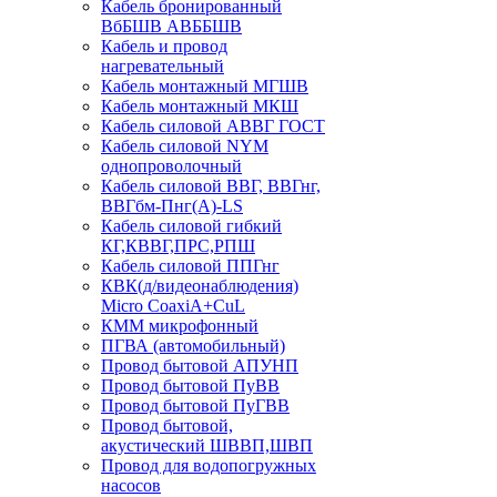
Кабель бронированный
ВбБШВ АВББШВ
Кабель и провод
нагревательный
Кабель монтажный МГШВ
Кабель монтажный МКШ
Кабель силовой АВВГ ГОСТ
Кабель силовой NYM
однопроволочный
Кабель силовой ВВГ, ВВГнг,
ВВГбм-Пнг(А)-LS
Кабель силовой гибкий
КГ,КВВГ,ПРС,РПШ
Кабель силовой ППГнг
КВК(д/видеонаблюдения)
Micro CoaxiA+CuL
КММ микрофонный
ПГВА (автомобильный)
Провод бытовой АПУНП
Провод бытовой ПуВВ
Провод бытовой ПуГВВ
Провод бытовой,
акустический ШВВП,ШВП
Провод для водопогружных
насосов