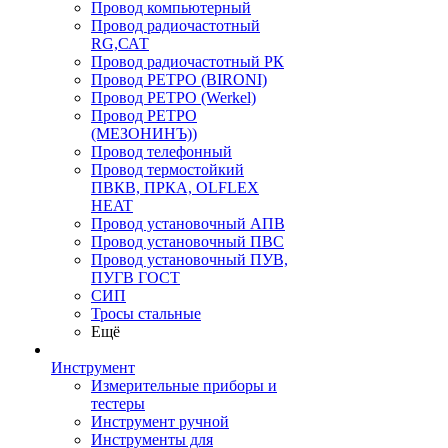
Провод компьютерный
Провод радиочастотный
RG,САТ
Провод радиочастотный РК
Провод РЕТРО (BIRONI)
Провод РЕТРО (Werkel)
Провод РЕТРО
(МЕЗОНИНЪ))
Провод телефонный
Провод термостойкий
ПВКВ, ПРКА, OLFLEX
HEAT
Провод установочный АПВ
Провод установочный ПВС
Провод установочный ПУВ,
ПУГВ ГОСТ
СИП
Тросы стальные
Ещё
Инструмент
Измерительные приборы и
тестеры
Инструмент ручной
Инструменты для