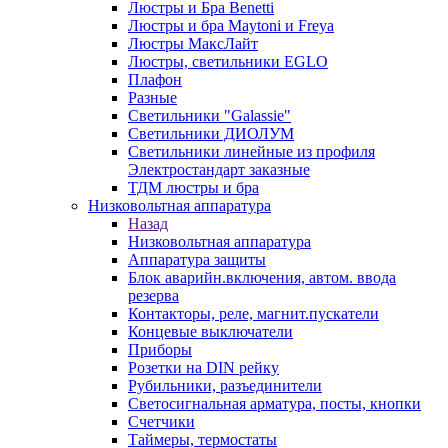
Люстры и Бра Benetti
Люстры и бра Maytoni и Freya
Люстры МаксЛайт
Люстры, светильники EGLO
Плафон
Разные
Светильники "Galassie"
Светильники ДИОЛУМ
Светильники линейные из профиля
Электростандарт заказные
ТДМ люстры и бра
Низковольтная аппаратура
Назад
Низковольтная аппаратура
Аппаратура защиты
Блок аварийн.включения, автом. ввода
резерва
Контакторы, реле, магнит.пускатели
Концевые выключатели
Приборы
Розетки на DIN рейку
Рубильники, разъединители
Светосигнальная арматура, посты, кнопки
Счетчики
Таймеры, термостаты