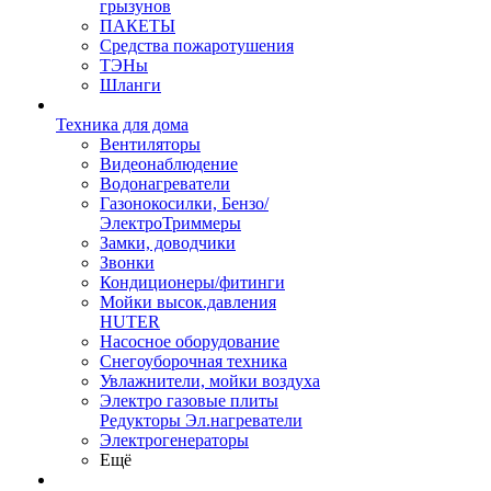
грызунов
ПАКЕТЫ
Средства пожаротушения
ТЭНы
Шланги
Техника для дома
Вентиляторы
Видеонаблюдение
Водонагреватели
Газонокосилки, Бензо/
ЭлектроТриммеры
Замки, доводчики
Звонки
Кондиционеры/фитинги
Мойки высок.давления
HUTER
Насосное оборудование
Снегоуборочная техника
Увлажнители, мойки воздуха
Электро газовые плиты
Редукторы Эл.нагреватели
Электрогенераторы
Ещё