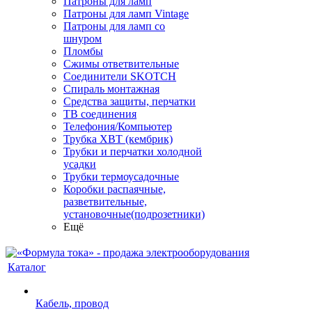
Патроны для ламп
Патроны для ламп Vintage
Патроны для ламп со
шнуром
Пломбы
Сжимы ответвительные
Соединители SKOTCH
Спираль монтажная
Средства защиты, перчатки
ТВ соединения
Телефония/Компьютер
Трубка ХВТ (кембрик)
Трубки и перчатки холодной
усадки
Трубки термоусадочные
Коробки распаячные,
разветвительные,
установочные(подрозетники)
Ещё
Каталог
Кабель, провод