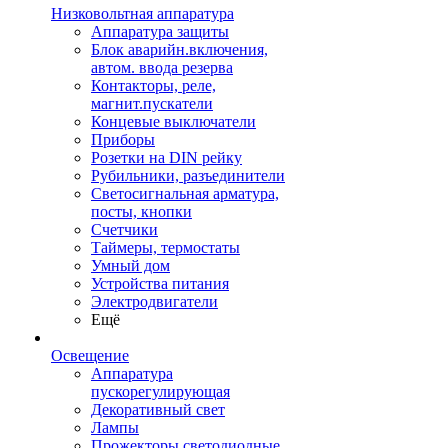
Низковольтная аппаратура
Аппаратура защиты
Блок аварийн.включения,
автом. ввода резерва
Контакторы, реле,
магнит.пускатели
Концевые выключатели
Приборы
Розетки на DIN рейку
Рубильники, разъединители
Светосигнальная арматура,
посты, кнопки
Счетчики
Таймеры, термостаты
Умный дом
Устройства питания
Электродвигатели
Ещё
Освещение
Аппаратура
пускорегулирующая
Декоративный свет
Лампы
Прожекторы светодиодные