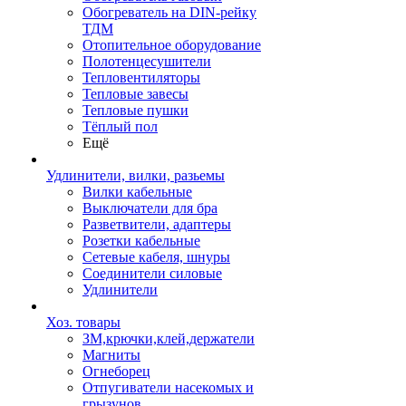
Обогреватель на DIN-рейку
ТДМ
Отопительное оборудование
Полотенцесушители
Тепловентиляторы
Тепловые завесы
Тепловые пушки
Тёплый пол
Ещё
Удлинители, вилки, разьемы
Вилки кабельные
Выключатели для бра
Разветвители, адаптеры
Розетки кабельные
Сетевые кабеля, шнуры
Соединители силовые
Удлинители
Хоз. товары
ЗМ,крючки,клей,держатели
Магниты
Огнеборец
Отпугиватели насекомых и
грызунов