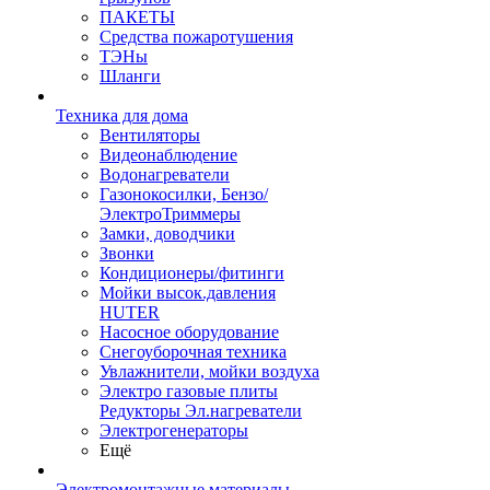
ПАКЕТЫ
Средства пожаротушения
ТЭНы
Шланги
Техника для дома
Вентиляторы
Видеонаблюдение
Водонагреватели
Газонокосилки, Бензо/
ЭлектроТриммеры
Замки, доводчики
Звонки
Кондиционеры/фитинги
Мойки высок.давления
HUTER
Насосное оборудование
Снегоуборочная техника
Увлажнители, мойки воздуха
Электро газовые плиты
Редукторы Эл.нагреватели
Электрогенераторы
Ещё
Электромонтажные материалы