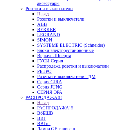
аксессуары
Розетки и выключатели
Назад
Розетки и выключатели
ABB
BERKER
LEGRAND
SIMON
SYSTEME ELECTRIC (Schneider)
Блоки электроустановочные
Веркель Швеция
ГУСИ Серия
Распродажа розетки и выключатели
РЕТРО
Розетки и выключатели ТДМ
Серия GIRA
Серия JUNG
СЕРИЯ ЭРА
РАСПРОДАЖА!!!
Назад
РАСПРОДАЖА!!!
ВбБШВ
ВВГ
ВВГнг
Лампа GE галогенн