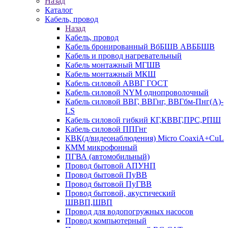
Назад
Каталог
Кабель, провод
Назад
Кабель, провод
Кабель бронированный ВбБШВ АВББШВ
Кабель и провод нагревательный
Кабель монтажный МГШВ
Кабель монтажный МКШ
Кабель силовой АВВГ ГОСТ
Кабель силовой NYM однопроволочный
Кабель силовой ВВГ, ВВГнг, ВВГбм-Пнг(А)-
LS
Кабель силовой гибкий КГ,КВВГ,ПРС,РПШ
Кабель силовой ППГнг
КВК(д/видеонаблюдения) Micro CoaxiA+CuL
КММ микрофонный
ПГВА (автомобильный)
Провод бытовой АПУНП
Провод бытовой ПуВВ
Провод бытовой ПуГВВ
Провод бытовой, акустический
ШВВП,ШВП
Провод для водопогружных насосов
Провод компьютерный