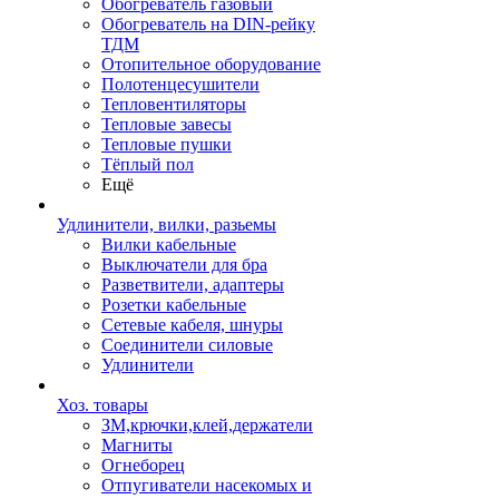
Обогреватель газовый
Обогреватель на DIN-рейку
ТДМ
Отопительное оборудование
Полотенцесушители
Тепловентиляторы
Тепловые завесы
Тепловые пушки
Тёплый пол
Ещё
Удлинители, вилки, разьемы
Вилки кабельные
Выключатели для бра
Разветвители, адаптеры
Розетки кабельные
Сетевые кабеля, шнуры
Соединители силовые
Удлинители
Хоз. товары
ЗМ,крючки,клей,держатели
Магниты
Огнеборец
Отпугиватели насекомых и