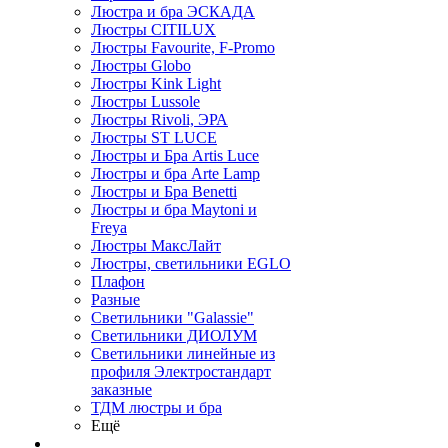
Люстра и бра ЭСКАДА
Люстры CITILUX
Люстры Favourite, F-Promo
Люстры Globo
Люстры Kink Light
Люстры Lussole
Люстры Rivoli, ЭРА
Люстры ST LUCE
Люстры и Бра Artis Luce
Люстры и бра Arte Lamp
Люстры и Бра Benetti
Люстры и бра Maytoni и
Freya
Люстры МаксЛайт
Люстры, светильники EGLO
Плафон
Разные
Светильники "Galassie"
Светильники ДИОЛУМ
Светильники линейные из
профиля Электростандарт
заказные
ТДМ люстры и бра
Ещё