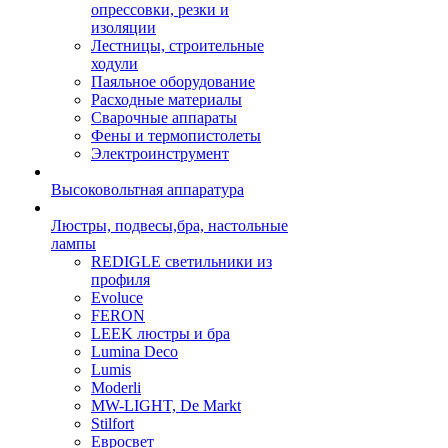
опрессовки, резки и
изоляции
Лестницы, строительные
ходули
Паяльное оборудование
Расходные материалы
Сварочные аппараты
Фены и термопистолеты
Электроинструмент
Высоковольтная аппаратура
Люстры, подвесы,бра, настольные
лампы
REDIGLE светильники из
профиля
Evoluce
FERON
LEEK люстры и бра
Lumina Deco
Lumis
Moderli
MW-LIGHT, De Markt
Stilfort
Евросвет