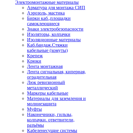
Электромонтажные материалы
Арматура для монтажа СИП
Аэрозоль, мастика
Бирки каб.,площадки
самоклеющиеся
Знаки электробезопасности
Изоляторы, колпачки
Изоляционные материалы
Каб.бандаж.Стяжки
кабельные (хомуты)
Крепеж
Крюки
Лента монтажная
Лента сигнальная, киперная,
оградительная
Люк ревизионный
металлический
Маркеры кабельные
Материалы для заземления и
молниезащита
Муфты
Наконечники, гильзы,
колпачки. ответвители,
разъёмы
Кабеленесущие системы