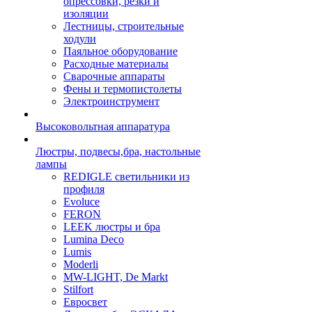
опрессовки, резки и
изоляции
Лестницы, строительные
ходули
Паяльное оборудование
Расходные материалы
Сварочные аппараты
Фены и термопистолеты
Электроинструмент
Высоковольтная аппаратура
Люстры, подвесы,бра, настольные
лампы
REDIGLE светильники из
профиля
Evoluce
FERON
LEEK люстры и бра
Lumina Deco
Lumis
Moderli
MW-LIGHT, De Markt
Stilfort
Евросвет