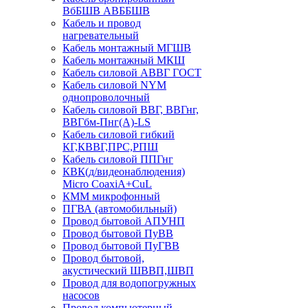
ВбБШВ АВББШВ
Кабель и провод
нагревательный
Кабель монтажный МГШВ
Кабель монтажный МКШ
Кабель силовой АВВГ ГОСТ
Кабель силовой NYM
однопроволочный
Кабель силовой ВВГ, ВВГнг,
ВВГбм-Пнг(А)-LS
Кабель силовой гибкий
КГ,КВВГ,ПРС,РПШ
Кабель силовой ППГнг
КВК(д/видеонаблюдения)
Micro CoaxiA+CuL
КММ микрофонный
ПГВА (автомобильный)
Провод бытовой АПУНП
Провод бытовой ПуВВ
Провод бытовой ПуГВВ
Провод бытовой,
акустический ШВВП,ШВП
Провод для водопогружных
насосов
Провод компьютерный