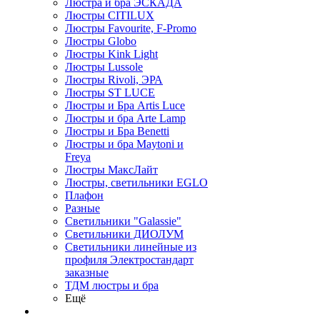
Люстра и бра ЭСКАДА
Люстры CITILUX
Люстры Favourite, F-Promo
Люстры Globo
Люстры Kink Light
Люстры Lussole
Люстры Rivoli, ЭРА
Люстры ST LUCE
Люстры и Бра Artis Luce
Люстры и бра Arte Lamp
Люстры и Бра Benetti
Люстры и бра Maytoni и
Freya
Люстры МаксЛайт
Люстры, светильники EGLO
Плафон
Разные
Светильники "Galassie"
Светильники ДИОЛУМ
Светильники линейные из
профиля Электростандарт
заказные
ТДМ люстры и бра
Ещё