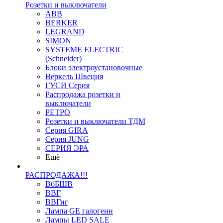
Розетки и выключатели
ABB
BERKER
LEGRAND
SIMON
SYSTEME ELECTRIC
(Schneider)
Блоки электроустановочные
Веркель Швеция
ГУСИ Серия
Распродажа розетки и
выключатели
РЕТРО
Розетки и выключатели ТДМ
Серия GIRA
Серия JUNG
СЕРИЯ ЭРА
Ещё
РАСПРОДАЖА!!!
ВбБШВ
ВВГ
ВВГнг
Лампа GE галогенн
Лампы LED SALE