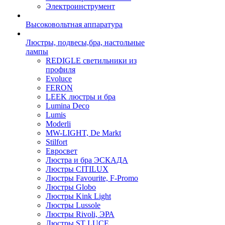
Электроинструмент
Высоковольтная аппаратура
Люстры, подвесы,бра, настольные
лампы
REDIGLE светильники из
профиля
Evoluce
FERON
LEEK люстры и бра
Lumina Deco
Lumis
Moderli
MW-LIGHT, De Markt
Stilfort
Евросвет
Люстра и бра ЭСКАДА
Люстры CITILUX
Люстры Favourite, F-Promo
Люстры Globo
Люстры Kink Light
Люстры Lussole
Люстры Rivoli, ЭРА
Люстры ST LUCE