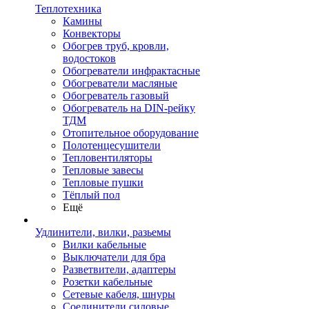
Теплотехника
Камины
Конвекторы
Обогрев труб, кровли,
водостоков
Обогреватели инфрактасные
Обогреватели масляные
Обогреватель газовый
Обогреватель на DIN-рейку
ТДМ
Отопительное оборудование
Полотенцесушители
Тепловентиляторы
Тепловые завесы
Тепловые пушки
Тёплый пол
Ещё
Удлинители, вилки, разьемы
Вилки кабельные
Выключатели для бра
Разветвители, адаптеры
Розетки кабельные
Сетевые кабеля, шнуры
Соединители силовые