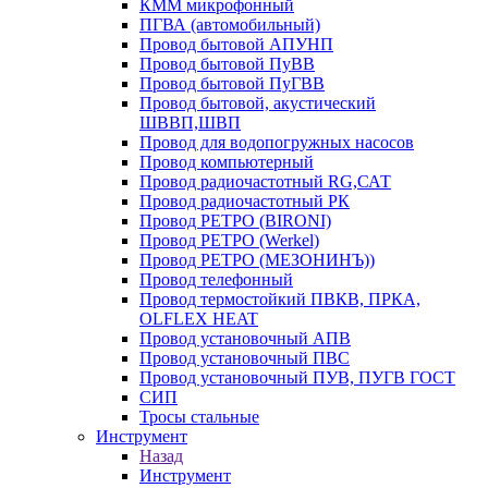
КММ микрофонный
ПГВА (автомобильный)
Провод бытовой АПУНП
Провод бытовой ПуВВ
Провод бытовой ПуГВВ
Провод бытовой, акустический
ШВВП,ШВП
Провод для водопогружных насосов
Провод компьютерный
Провод радиочастотный RG,САТ
Провод радиочастотный РК
Провод РЕТРО (BIRONI)
Провод РЕТРО (Werkel)
Провод РЕТРО (МЕЗОНИНЪ))
Провод телефонный
Провод термостойкий ПВКВ, ПРКА,
OLFLEX HEAT
Провод установочный АПВ
Провод установочный ПВС
Провод установочный ПУВ, ПУГВ ГОСТ
СИП
Тросы стальные
Инструмент
Назад
Инструмент