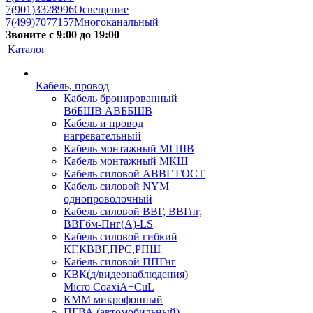
7(901)3328996
Освещение
7(499)7077157
Многоканальный
Звоните с 9:00 до 19:00
Каталог
Кабель, провод
Кабель бронированный
ВбБШВ АВББШВ
Кабель и провод
нагревательный
Кабель монтажный МГШВ
Кабель монтажный МКШ
Кабель силовой АВВГ ГОСТ
Кабель силовой NYM
однопроволочный
Кабель силовой ВВГ, ВВГнг,
ВВГбм-Пнг(А)-LS
Кабель силовой гибкий
КГ,КВВГ,ПРС,РПШ
Кабель силовой ППГнг
КВК(д/видеонаблюдения)
Micro CoaxiA+CuL
КММ микрофонный
ПГВА (автомобильный)