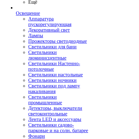
Ещё
Освещение
Аппаратура
пускорегулирующая
Декоративный свет
Лампы
Прожекторы светодиодные
Светильники для бани
Светильники
люминисцентные
Светильники Настенно-
потолочные
Светильники настольные
Светильники ночники
Светильники под лампу
накаливания
Светильники
промышленные
Детекторы, выключатели
светоконтрольные
Лента LED и аксессуары
Светильники садово-
парковые и на солн. батарее
Фонари