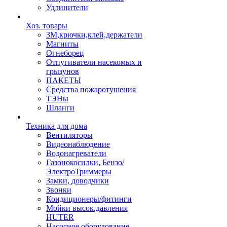
Удлинители
Хоз. товары
ЗМ,крючки,клей,держатели
Магниты
Огнеборец
Отпугиватели насекомых и
грызунов
ПАКЕТЫ
Средства пожаротушения
ТЭНы
Шланги
Техника для дома
Вентиляторы
Видеонаблюдение
Водонагреватели
Газонокосилки, Бензо/
ЭлектроТриммеры
Замки, доводчики
Звонки
Кондиционеры/фитинги
Мойки высок.давления
HUTER
Насосное оборудование