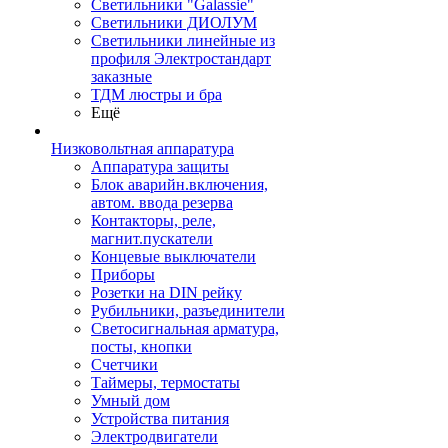
Светильники "Galassie"
Светильники ДИОЛУМ
Светильники линейные из
профиля Электростандарт
заказные
ТДМ люстры и бра
Ещё
Низковольтная аппаратура
Аппаратура защиты
Блок аварийн.включения,
автом. ввода резерва
Контакторы, реле,
магнит.пускатели
Концевые выключатели
Приборы
Розетки на DIN рейку
Рубильники, разъединители
Светосигнальная арматура,
посты, кнопки
Счетчики
Таймеры, термостаты
Умный дом
Устройства питания
Электродвигатели