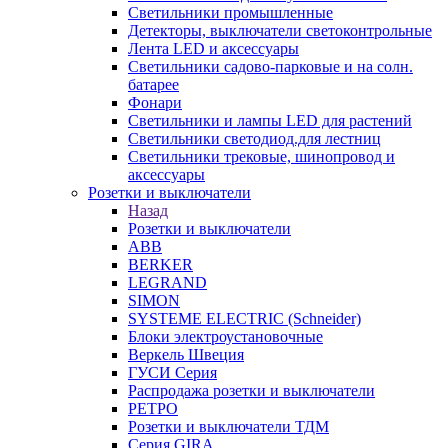
Светильники промышленные
Детекторы, выключатели светоконтрольные
Лента LED и аксессуары
Светильники садово-парковые и на солн.
батарее
Фонари
Светильники и лампы LED для растений
Светильники светодиод.для лестниц
Светильники трековые, шинопровод и
аксессуары
Розетки и выключатели
Назад
Розетки и выключатели
ABB
BERKER
LEGRAND
SIMON
SYSTEME ELECTRIC (Schneider)
Блоки электроустановочные
Веркель Швеция
ГУСИ Серия
Распродажа розетки и выключатели
РЕТРО
Розетки и выключатели ТДМ
Серия GIRA