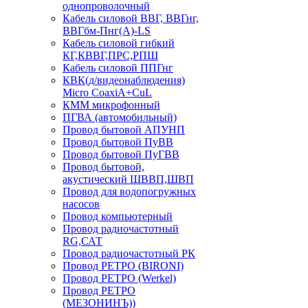
однопроволочный
Кабель силовой ВВГ, ВВГнг,
ВВГбм-Пнг(А)-LS
Кабель силовой гибкий
КГ,КВВГ,ПРС,РПШ
Кабель силовой ППГнг
КВК(д/видеонаблюдения)
Micro CoaxiA+CuL
КММ микрофонный
ПГВА (автомобильный)
Провод бытовой АПУНП
Провод бытовой ПуВВ
Провод бытовой ПуГВВ
Провод бытовой,
акустический ШВВП,ШВП
Провод для водопогружных
насосов
Провод компьютерный
Провод радиочастотный
RG,САТ
Провод радиочастотный РК
Провод РЕТРО (BIRONI)
Провод РЕТРО (Werkel)
Провод РЕТРО
(МЕЗОНИНЪ))