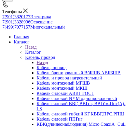
Телефоны
7(901)3820177
Электрика
7(901)3328996
Освещение
7(499)7077157
Многоканальный
Главная
Каталог
Назад
Каталог
Кабель, провод
Назад
Кабель, провод
Кабель бронированный ВбБШВ АВББШВ
Кабель и провод нагревательный
Кабель монтажный МГШВ
Кабель монтажный МКШ
Кабель силовой АВВГ ГОСТ
Кабель силовой NYM однопроволочный
Кабель силовой ВВГ, ВВГнг, ВВГбм-Пнг(А)-
LS
Кабель силовой гибкий КГ,КВВГ,ПРС,РПШ
Кабель силовой ППГнг
КВК(д/видеонаблюдения) Micro CoaxiA+CuL