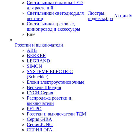
Светильники и лампы LED
для растений
Светильники светодиод.для
Люстры,
Акции
М
лестниц
подвесы,бра
Светильники трековые,
шинопровод и аксессуары
Ещё
Розетки и выключатели
ABB
BERKER
LEGRAND
SIMON
SYSTEME ELECTRIC
(Schneider)
Блоки электроустановочные
Веркель Швеция
ГУСИ Серия
Распродажа розетки и
выключатели
РЕТРО
Розетки и выключатели ТДМ
Серия GIRA
Серия JUNG
СЕРИЯ ЭРА