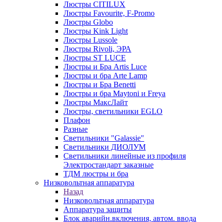
Люстры CITILUX
Люстры Favourite, F-Promo
Люстры Globo
Люстры Kink Light
Люстры Lussole
Люстры Rivoli, ЭРА
Люстры ST LUCE
Люстры и Бра Artis Luce
Люстры и бра Arte Lamp
Люстры и Бра Benetti
Люстры и бра Maytoni и Freya
Люстры МаксЛайт
Люстры, светильники EGLO
Плафон
Разные
Светильники "Galassie"
Светильники ДИОЛУМ
Светильники линейные из профиля
Электростандарт заказные
ТДМ люстры и бра
Низковольтная аппаратура
Назад
Низковольтная аппаратура
Аппаратура защиты
Блок аварийн.включения, автом. ввода