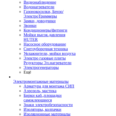
Видеонаблюдение
Водонагреватели
Газонокосилки, Бензо/
ЭлектроТриммеры
Замки, доводчики
Звонки
Кондиционеры/фитинги
Мойки высок.давления
HUTER
Насосное оборудование
Снегоуборочная техника
Увлажнители, мойки воздуха
Электро газовые плиты
Редукторы Эл.нагреватели
Электрогенераторы
Ещё
Электромонтажные материалы
Арматура для монтажа СИП
Аэрозоль, мастика
Бирки каб.,площадки
самоклеющиеся
Знаки электробезопасности
Изоляторы, колпачки
Изоляционные материалы