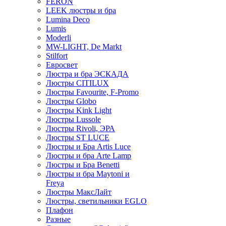
FERON
LEEK люстры и бра
Lumina Deco
Lumis
Moderli
MW-LIGHT, De Markt
Stilfort
Евросвет
Люстра и бра ЭСКАДА
Люстры CITILUX
Люстры Favourite, F-Promo
Люстры Globo
Люстры Kink Light
Люстры Lussole
Люстры Rivoli, ЭРА
Люстры ST LUCE
Люстры и Бра Artis Luce
Люстры и бра Arte Lamp
Люстры и Бра Benetti
Люстры и бра Maytoni и
Freya
Люстры МаксЛайт
Люстры, светильники EGLO
Плафон
Разные