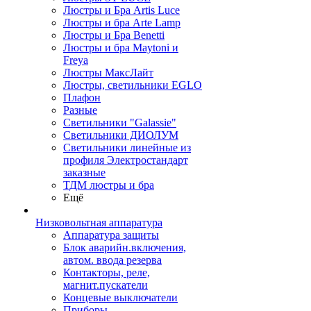
Люстры и Бра Artis Luce
Люстры и бра Arte Lamp
Люстры и Бра Benetti
Люстры и бра Maytoni и
Freya
Люстры МаксЛайт
Люстры, светильники EGLO
Плафон
Разные
Светильники "Galassie"
Светильники ДИОЛУМ
Светильники линейные из
профиля Электростандарт
заказные
ТДМ люстры и бра
Ещё
Низковольтная аппаратура
Аппаратура защиты
Блок аварийн.включения,
автом. ввода резерва
Контакторы, реле,
магнит.пускатели
Концевые выключатели
Приборы