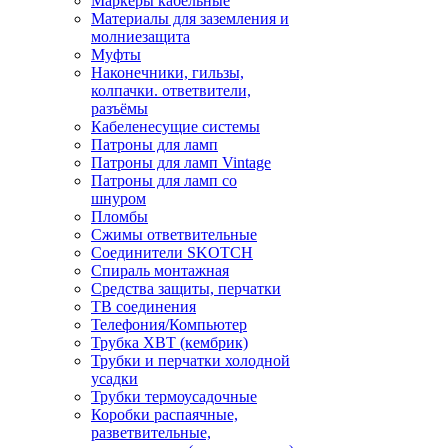
Маркеры кабельные
Материалы для заземления и
молниезащита
Муфты
Наконечники, гильзы,
колпачки. ответвители,
разъёмы
Кабеленесущие системы
Патроны для ламп
Патроны для ламп Vintage
Патроны для ламп со
шнуром
Пломбы
Сжимы ответвительные
Соединители SKOTCH
Спираль монтажная
Средства защиты, перчатки
ТВ соединения
Телефония/Компьютер
Трубка ХВТ (кембрик)
Трубки и перчатки холодной
усадки
Трубки термоусадочные
Коробки распаячные,
разветвительные,