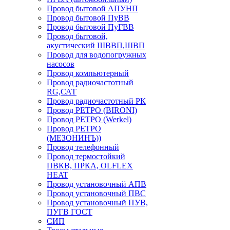
Провод бытовой АПУНП
Провод бытовой ПуВВ
Провод бытовой ПуГВВ
Провод бытовой,
акустический ШВВП,ШВП
Провод для водопогружных
насосов
Провод компьютерный
Провод радиочастотный
RG,САТ
Провод радиочастотный РК
Провод РЕТРО (BIRONI)
Провод РЕТРО (Werkel)
Провод РЕТРО
(МЕЗОНИНЪ))
Провод телефонный
Провод термостойкий
ПВКВ, ПРКА, OLFLEX
HEAT
Провод установочный АПВ
Провод установочный ПВС
Провод установочный ПУВ,
ПУГВ ГОСТ
СИП