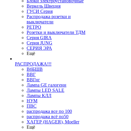
Блоки электроустановочные
Веркель Швеция
ГУСИ Серия
Распродажа розетки и
выключатели
РЕТРО
Розетки и выключатели ТДМ
Серия GIRA
Серия JUNG
СЕРИЯ ЭРА
Ещё
РАСПРОДАЖА!!!
ВбБШВ
ВВГ
ВВГнг
Лампа GE галогенн
Лампы LED SALE
Лампы КЛЛ
НУМ
ПВС
распродажа все по 100
распродажа всё по50
ХАГЕР (HAGER), Moeller
Ещё