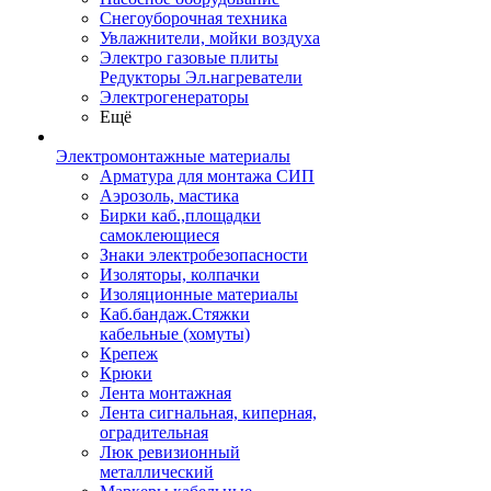
Снегоуборочная техника
Увлажнители, мойки воздуха
Электро газовые плиты
Редукторы Эл.нагреватели
Электрогенераторы
Ещё
Электромонтажные материалы
Арматура для монтажа СИП
Аэрозоль, мастика
Бирки каб.,площадки
самоклеющиеся
Знаки электробезопасности
Изоляторы, колпачки
Изоляционные материалы
Каб.бандаж.Стяжки
кабельные (хомуты)
Крепеж
Крюки
Лента монтажная
Лента сигнальная, киперная,
оградительная
Люк ревизионный
металлический