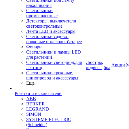
Светильники под лампу
накаливания
Светильники
промышленные
Детекторы, выключатели
светоконтрольные
Лента LED и аксессуары
Светильники садово-
парковые и на солн. батарее
Фонари
Светильники и лампы LED
для растений
Светильники светодиод.для
Люстры,
Акции
М
лестниц
подвесы,бра
Светильники трековые,
шинопровод и аксессуары
Ещё
Розетки и выключатели
ABB
BERKER
LEGRAND
SIMON
SYSTEME ELECTRIC
(Schneider)