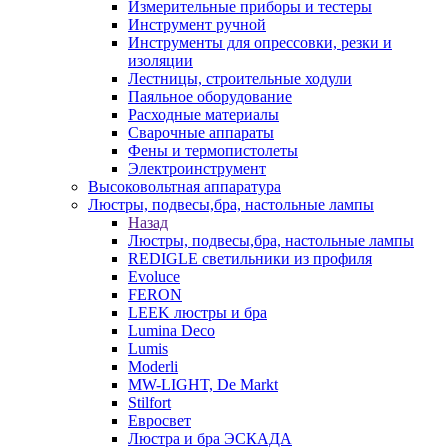
Измерительные приборы и тестеры
Инструмент ручной
Инструменты для опрессовки, резки и
изоляции
Лестницы, строительные ходули
Паяльное оборудование
Расходные материалы
Сварочные аппараты
Фены и термопистолеты
Электроинструмент
Высоковольтная аппаратура
Люстры, подвесы,бра, настольные лампы
Назад
Люстры, подвесы,бра, настольные лампы
REDIGLE светильники из профиля
Evoluce
FERON
LEEK люстры и бра
Lumina Deco
Lumis
Moderli
MW-LIGHT, De Markt
Stilfort
Евросвет
Люстра и бра ЭСКАДА