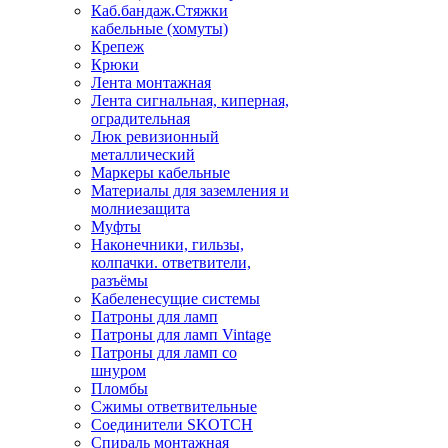
Каб.бандаж.Стяжки
кабельные (хомуты)
Крепеж
Крюки
Лента монтажная
Лента сигнальная, киперная,
оградительная
Люк ревизионный
металлический
Маркеры кабельные
Материалы для заземления и
молниезащита
Муфты
Наконечники, гильзы,
колпачки. ответвители,
разъёмы
Кабеленесущие системы
Патроны для ламп
Патроны для ламп Vintage
Патроны для ламп со
шнуром
Пломбы
Сжимы ответвительные
Соединители SKOTCH
Спираль монтажная