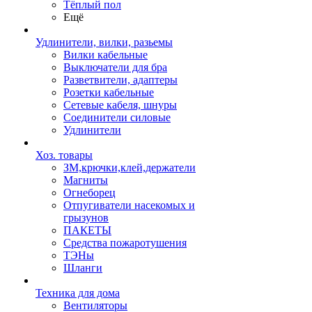
Тёплый пол
Ещё
Удлинители, вилки, разьемы
Вилки кабельные
Выключатели для бра
Разветвители, адаптеры
Розетки кабельные
Сетевые кабеля, шнуры
Соединители силовые
Удлинители
Хоз. товары
ЗМ,крючки,клей,держатели
Магниты
Огнеборец
Отпугиватели насекомых и
грызунов
ПАКЕТЫ
Средства пожаротушения
ТЭНы
Шланги
Техника для дома
Вентиляторы