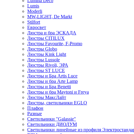
Lumina Deco
Lumis
Moderli
MW-LIGHT, De Markt
Stilfort
Евросвет
Люстра и бра ЭСКАДА
Люстры CITILUX
Люстры Favourite, F-Promo
Люстры Globo
Люстры Kink Light
Люстры Lussole
Люстры Rivoli, ЭРА
Люстры ST LUCE
Люстры и Бра Artis Luce
Люстры и бра Arte Lamp
Люстры и Бра Benetti
Люстры и бра Maytoni и Freya
Люстры МаксЛайт
Люстры, светильники EGLO
Плафон
Разные
Светильники "Galassie"
Светильники ДИОЛУМ
Светильники линейные из профиля Электростандар