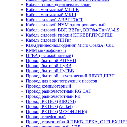
Кабель и провод нагревательный
Кабель монтажный МГШВ
Кабель монтажный МКШ
Кабель силовой АВВГ ГОСТ
Кабель силовой NYM однопроволочный
Кабель силовой ВВГ, ВВГнг, ВВГбм-Пнг(А)-LS
Кабель силовой гибкий КГ,КВВГ,ПРС,РПШ
Кабель силовой ППГнг
КВК(д/видеонаблюдения) Micro CoaxiA+CuL
КММ микрофонный
ПГВА (автомобильный)
Провод бытовой АПУНП
Провод бытовой ПуВВ
Провод бытовой ПуГВВ
Провод бытовой, акустический ШВВП,ШВП
Провод для водопогружных насосов
Провод компьютерный
Провод радиочастотный RG,САТ
Провод радиочастотный РК
Провод РЕТРО (BIRONI)
Провод РЕТРО (Werkel)
Провод РЕТРО (МЕЗОНИНЪ))
Провод телефонный
Провод термостойкий ПВКВ, ПРКА, OLFLEX HE
Провод установочный АПВ