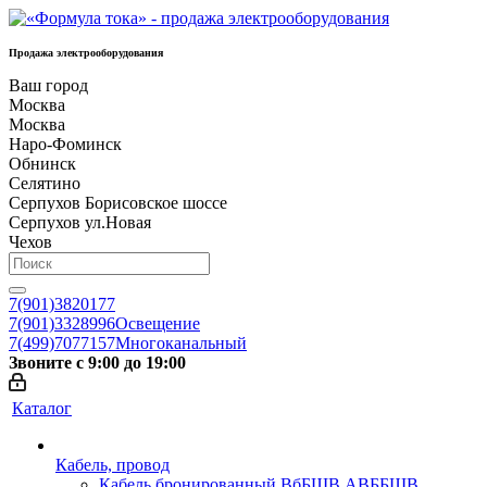
Продажа электрооборудования
Ваш город
Москва
Москва
Наро-Фоминск
Обнинск
Селятино
Серпухов Борисовское шоссе
Серпухов ул.Новая
Чехов
7(901)3820177
7(901)3328996
Освещение
7(499)7077157
Многоканальный
Звоните с 9:00 до 19:00
Каталог
Кабель, провод
Кабель бронированный ВбБШВ АВББШВ