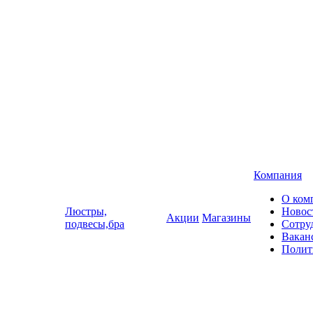
Компания
О ком
Люстры,
Новос
Акции
Магазины
подвесы,бра
Сотру
Вакан
Полит