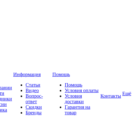
Информация
Помощь
Статьи
Помощь
пании
Видео
Условия оплаты
ти
Ещё
Вопрос-
Условия
Контакты
дники
ответ
доставки
сии
Скидки
Гарантия на
ика
Бренды
товар