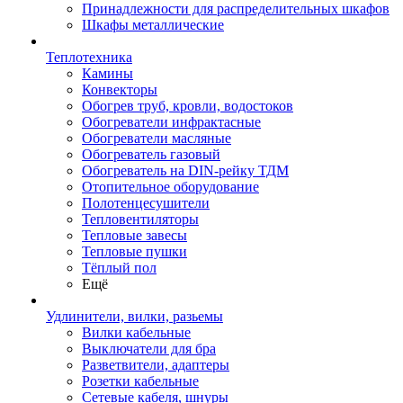
Принадлежности для распределительных шкафов
Шкафы металлические
Теплотехника
Камины
Конвекторы
Обогрев труб, кровли, водостоков
Обогреватели инфрактасные
Обогреватели масляные
Обогреватель газовый
Обогреватель на DIN-рейку ТДМ
Отопительное оборудование
Полотенцесушители
Тепловентиляторы
Тепловые завесы
Тепловые пушки
Тёплый пол
Ещё
Удлинители, вилки, разьемы
Вилки кабельные
Выключатели для бра
Разветвители, адаптеры
Розетки кабельные
Сетевые кабеля, шнуры