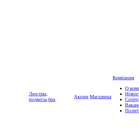
Компания
О ком
Люстры,
Новос
Акции
Магазины
подвесы,бра
Сотру
Вакан
Полит