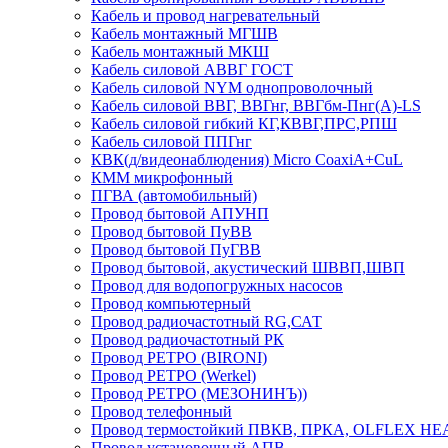
Кабель и провод нагревательный
Кабель монтажный МГШВ
Кабель монтажный МКШ
Кабель силовой АВВГ ГОСТ
Кабель силовой NYM однопроволочный
Кабель силовой ВВГ, ВВГнг, ВВГбм-Пнг(А)-LS
Кабель силовой гибкий КГ,КВВГ,ПРС,РПШ
Кабель силовой ППГнг
КВК(д/видеонаблюдения) Micro CoaxiA+CuL
КММ микрофонный
ПГВА (автомобильный)
Провод бытовой АПУНП
Провод бытовой ПуВВ
Провод бытовой ПуГВВ
Провод бытовой, акустический ШВВП,ШВП
Провод для водопогружных насосов
Провод компьютерный
Провод радиочастотный RG,САТ
Провод радиочастотный РК
Провод РЕТРО (BIRONI)
Провод РЕТРО (Werkel)
Провод РЕТРО (МЕЗОНИНЪ))
Провод телефонный
Провод термостойкий ПВКВ, ПРКА, OLFLEX HE
Провод установочный АПВ