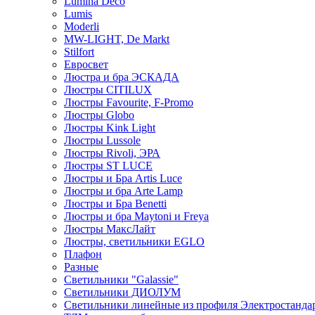
Lumina Deco
Lumis
Moderli
MW-LIGHT, De Markt
Stilfort
Евросвет
Люстра и бра ЭСКАДА
Люстры CITILUX
Люстры Favourite, F-Promo
Люстры Globo
Люстры Kink Light
Люстры Lussole
Люстры Rivoli, ЭРА
Люстры ST LUCE
Люстры и Бра Artis Luce
Люстры и бра Arte Lamp
Люстры и Бра Benetti
Люстры и бра Maytoni и Freya
Люстры МаксЛайт
Люстры, светильники EGLO
Плафон
Разные
Светильники "Galassie"
Светильники ДИОЛУМ
Светильники линейные из профиля Электростандар