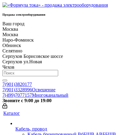
Продажа электрооборудования
Ваш город
Москва
Москва
Наро-Фоминск
Обнинск
Селятино
Серпухов Борисовское шоссе
Серпухов ул.Новая
Чехов
7(901)3820177
7(901)3328996
Освещение
7(499)7077157
Многоканальный
Звоните с 9:00 до 19:00
Каталог
Кабель, провод
Кабель бронированный ВбБШВ АВББШВ