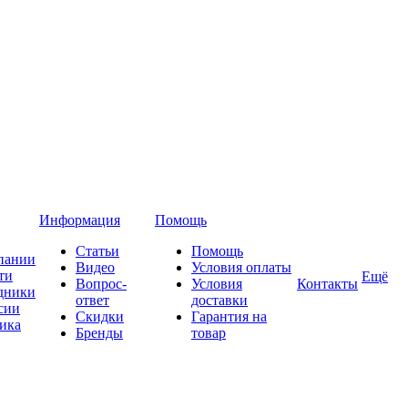
Информация
Помощь
Статьи
Помощь
пании
Видео
Условия оплаты
ти
Ещё
Вопрос-
Условия
Контакты
дники
ответ
доставки
сии
Скидки
Гарантия на
ика
Бренды
товар