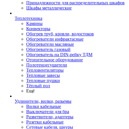
Принадлежности для распределительных шкафов
Шкафы металлические
Теплотехника
Камины
Конвекторы
Обогрев труб, кровли, водостоков
Обогреватели инфрактасные
Обогреватели масляные
Обогреватель газовый
Обогреватель на DIN-рейку ТДМ
Отопительное оборудование
Полотенцесушители
Тепловентиляторы
Тепловые завесы
Тепловые пушки
Тёплый пол
Ещё
Удлинители, вилки, разьемы
Вилки кабельные
Выключатели для бра
Разветвители, адаптеры
Розетки кабельные
Сетевые кабеля, шнуры