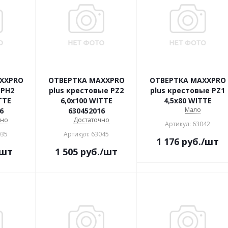
XXPRO
ОТВЕРТКА MAXXPRO
ОТВЕРТКА MAXXPRO
 PH2
plus крестовые PZ2
plus крестовые PZ1
TTE
6,0х100 WITTE
4,5х80 WITTE
Мало
6
630452016
чно
Достаточно
Артикул: 63042
035
Артикул: 63045
1 176
руб.
/шт
/шт
1 505
руб.
/шт