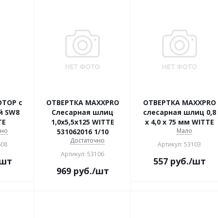
OTOP с
ОТВЕРТКА MAXXPRO
ОТВЕРТКА MAXXPRO
й SW8
Слесарная шлиц
слесарная шлиц 0,8
TE
1,0х5,5х125 WITTE
х 4,0 х 75 мм WITTE
чно
Мало
531062016 1/10
Достаточно
608
Артикул: 53103
Артикул: 53106
/шт
557
руб.
/шт
969
руб.
/шт