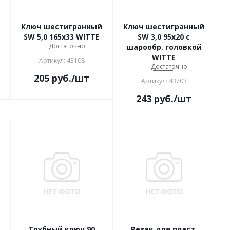
Ключ шестигранный
Ключ шестигранный
SW 5,0 165х33 WITTE
SW 3,0 95х20 с
Достаточно
шарообр. головкой
WITTE
Артикул: 43108
Достаточно
205
руб.
/шт
Артикул: 43703
243
руб.
/шт
Трубный ключ 90
Резак для пласт.