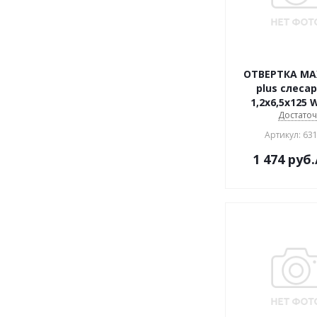
ОТВЕРТКА MA
plus cлеса
1,2х6,5х125 
Достато
Артикул: 63
1 474
руб.