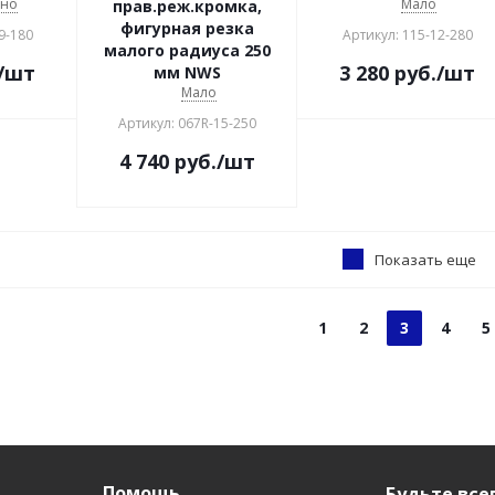
чно
Мало
прав.реж.кромка,
фигурная резка
9-180
Артикул: 115-12-280
малого радиуса 250
/шт
3 280
руб.
/шт
мм NWS
Мало
Артикул: 067R-15-250
4 740
руб.
/шт
Показать еще
1
2
3
4
5
Помощь
Будьте всег