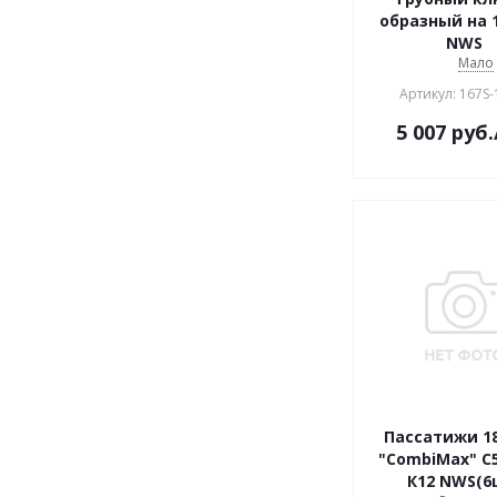
образный на
NWS
Мало
Артикул: 167S-
5 007
руб.
Пассатижи 1
"CombiMax" С5
К12 NWS(6