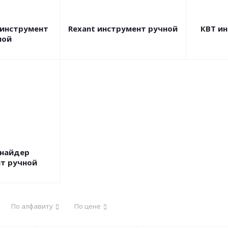
 инструмент
Rexant инструмент ручной
КВТ и
ной
найдер
т ручной
По алфавиту
По цене