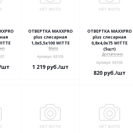
XXPRO
ОТВЕРТКА MAXXPRO
ОТВЕРТКА MAXXPRO
рная
plus cлесарная
plus cлесарная
WITTE
1,0х5,5х100 WITTE
0,8х4,0х75 WITTE
чно
Мало
(5шт)
Достаточно
107
Артикул: 63105
Артикул: 63103
/шт
1 219
руб.
/шт
820
руб.
/шт