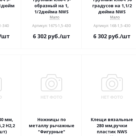
 1дюйм
образный на 1,
градусов на 1,1/2
1/2дюйма NWS
дюйма NWS
Мало
Мало
1-340
Артикул: 167S-1,5-430
Артикул: 168-1,5-430
/шт
6 302
руб.
/шт
6 302
руб.
/шт
80 мм,
Ножницы по
Клещи вязальные
,2 Н2,2
металлу рычажные
280 мм,ручки
шт)
"Фигурные"
пластик NWS