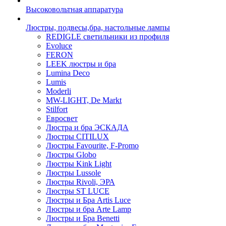
Высоковольтная аппаратура
Люстры, подвесы,бра, настольные лампы
REDIGLE светильники из профиля
Evoluce
FERON
LEEK люстры и бра
Lumina Deco
Lumis
Moderli
MW-LIGHT, De Markt
Stilfort
Евросвет
Люстра и бра ЭСКАДА
Люстры CITILUX
Люстры Favourite, F-Promo
Люстры Globo
Люстры Kink Light
Люстры Lussole
Люстры Rivoli, ЭРА
Люстры ST LUCE
Люстры и Бра Artis Luce
Люстры и бра Arte Lamp
Люстры и Бра Benetti