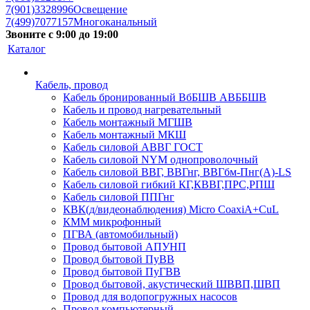
7(901)3328996
Освещение
7(499)7077157
Многоканальный
Звоните с 9:00 до 19:00
Каталог
Кабель, провод
Кабель бронированный ВбБШВ АВББШВ
Кабель и провод нагревательный
Кабель монтажный МГШВ
Кабель монтажный МКШ
Кабель силовой АВВГ ГОСТ
Кабель силовой NYM однопроволочный
Кабель силовой ВВГ, ВВГнг, ВВГбм-Пнг(А)-LS
Кабель силовой гибкий КГ,КВВГ,ПРС,РПШ
Кабель силовой ППГнг
КВК(д/видеонаблюдения) Micro CoaxiA+CuL
КММ микрофонный
ПГВА (автомобильный)
Провод бытовой АПУНП
Провод бытовой ПуВВ
Провод бытовой ПуГВВ
Провод бытовой, акустический ШВВП,ШВП
Провод для водопогружных насосов
Провод компьютерный