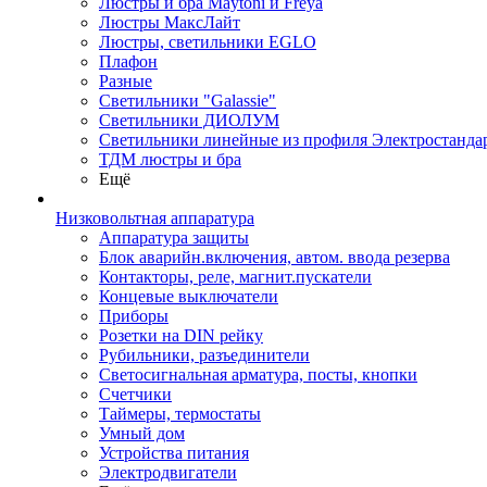
Люстры и бра Maytoni и Freya
Люстры МаксЛайт
Люстры, светильники EGLO
Плафон
Разные
Светильники "Galassie"
Светильники ДИОЛУМ
Светильники линейные из профиля Электростандар
ТДМ люстры и бра
Ещё
Низковольтная аппаратура
Аппаратура защиты
Блок аварийн.включения, автом. ввода резерва
Контакторы, реле, магнит.пускатели
Концевые выключатели
Приборы
Розетки на DIN рейку
Рубильники, разъединители
Светосигнальная арматура, посты, кнопки
Счетчики
Таймеры, термостаты
Умный дом
Устройства питания
Электродвигатели