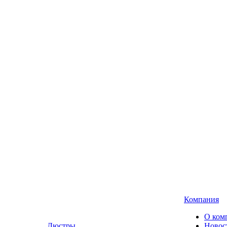
Компания
О ком
Люстры,
Новос