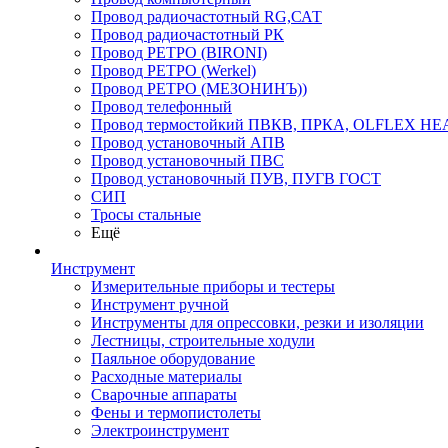
Провод радиочастотный RG,САТ
Провод радиочастотный РК
Провод РЕТРО (BIRONI)
Провод РЕТРО (Werkel)
Провод РЕТРО (МЕЗОНИНЪ))
Провод телефонный
Провод термостойкий ПВКВ, ПРКА, OLFLEX HE
Провод установочный АПВ
Провод установочный ПВС
Провод установочный ПУВ, ПУГВ ГОСТ
СИП
Тросы стальные
Ещё
Инструмент
Измерительные приборы и тестеры
Инструмент ручной
Инструменты для опрессовки, резки и изоляции
Лестницы, строительные ходули
Паяльное оборудование
Расходные материалы
Сварочные аппараты
Фены и термопистолеты
Электроинструмент