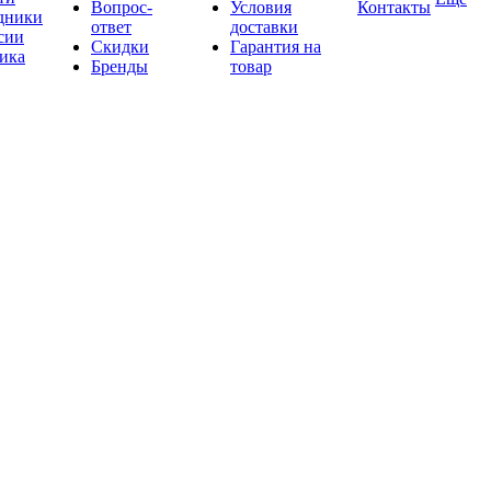
Вопрос-
Условия
Контакты
дники
ответ
доставки
сии
Скидки
Гарантия на
ика
Бренды
товар