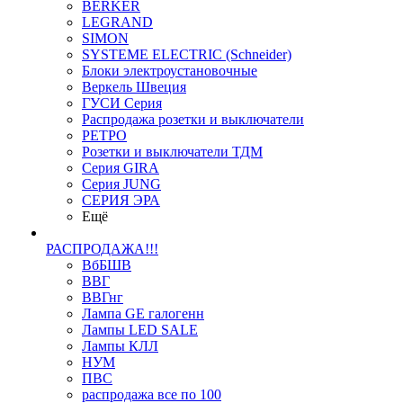
BERKER
LEGRAND
SIMON
SYSTEME ELECTRIC (Schneider)
Блоки электроустановочные
Веркель Швеция
ГУСИ Серия
Распродажа розетки и выключатели
РЕТРО
Розетки и выключатели ТДМ
Серия GIRA
Серия JUNG
СЕРИЯ ЭРА
Ещё
РАСПРОДАЖА!!!
ВбБШВ
ВВГ
ВВГнг
Лампа GE галогенн
Лампы LED SALE
Лампы КЛЛ
НУМ
ПВС
распродажа все по 100