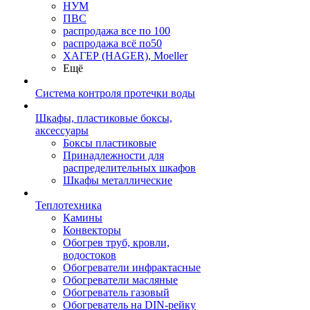
НУМ
ПВС
распродажа все по 100
распродажа всё по50
ХАГЕР (HAGER), Moeller
Ещё
Система контроля протечки воды
Шкафы, пластиковые боксы,
аксессуары
Боксы пластиковые
Принадлежности для
распределительных шкафов
Шкафы металлические
Теплотехника
Камины
Конвекторы
Обогрев труб, кровли,
водостоков
Обогреватели инфрактасные
Обогреватели масляные
Обогреватель газовый
Обогреватель на DIN-рейку