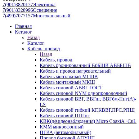
7(901)3820177
Электрика
7(901)3328996
Освещение
7(499)7077157
Многоканальный
Главная
Каталог
Назад
Каталог
Кабель, провод
Назад
Кабель, провод
Кабель бронированный ВбБШВ АВББШВ
Кабель и провод нагревательный
Кабель монтажный МГШВ
Кабель монтажный МКШ
Кабель силовой АВВГ ГОСТ
Кабель силовой NYM однопроволочный
Кабель силовой ВВГ, ВВГнг, ВВГбм-Пнг(А)-
LS
Кабель силовой гибкий КГ,КВВГ,ПРС,РПШ
Кабель силовой ППГнг
КВК(д/видеонаблюдения) Micro CoaxiA+CuL
КММ микрофонный
ПГВА (автомобильный)
Провод бытовой АПУНП