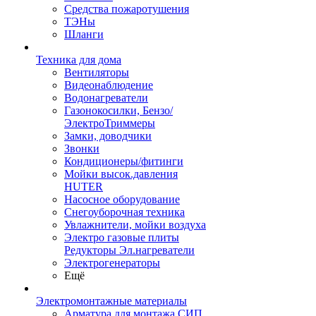
Средства пожаротушения
ТЭНы
Шланги
Техника для дома
Вентиляторы
Видеонаблюдение
Водонагреватели
Газонокосилки, Бензо/
ЭлектроТриммеры
Замки, доводчики
Звонки
Кондиционеры/фитинги
Мойки высок.давления
HUTER
Насосное оборудование
Снегоуборочная техника
Увлажнители, мойки воздуха
Электро газовые плиты
Редукторы Эл.нагреватели
Электрогенераторы
Ещё
Электромонтажные материалы
Арматура для монтажа СИП