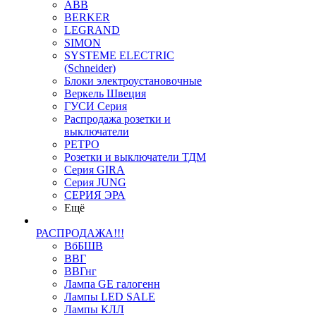
ABB
BERKER
LEGRAND
SIMON
SYSTEME ELECTRIC
(Schneider)
Блоки электроустановочные
Веркель Швеция
ГУСИ Серия
Распродажа розетки и
выключатели
РЕТРО
Розетки и выключатели ТДМ
Серия GIRA
Серия JUNG
СЕРИЯ ЭРА
Ещё
РАСПРОДАЖА!!!
ВбБШВ
ВВГ
ВВГнг
Лампа GE галогенн
Лампы LED SALE
Лампы КЛЛ