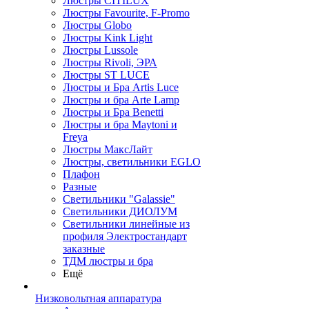
Люстры CITILUX
Люстры Favourite, F-Promo
Люстры Globo
Люстры Kink Light
Люстры Lussole
Люстры Rivoli, ЭРА
Люстры ST LUCE
Люстры и Бра Artis Luce
Люстры и бра Arte Lamp
Люстры и Бра Benetti
Люстры и бра Maytoni и
Freya
Люстры МаксЛайт
Люстры, светильники EGLO
Плафон
Разные
Светильники "Galassie"
Светильники ДИОЛУМ
Светильники линейные из
профиля Электростандарт
заказные
ТДМ люстры и бра
Ещё
Низковольтная аппаратура