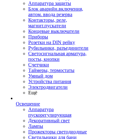
Аппаратура защиты
Блок аварийн.включения,
автом. ввода резерва
Контакторы, реле,
магнит.пускатели
Концевые выключатели
Приборы
Розетки на DIN рейку
Рубильники, разъединители
Светосигнальная арматура,
посты, кнопки
Счетчики
Таймеры, термостаты
Умный дом
Устройства питания
Электродвигатели
Ещё
Освещение
Аппаратура
пускорегулирующая
Декоративный свет
Лампы
Прожекторы светодиодные
Светильники для бани