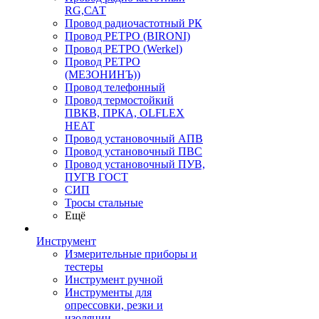
RG,САТ
Провод радиочастотный РК
Провод РЕТРО (BIRONI)
Провод РЕТРО (Werkel)
Провод РЕТРО
(МЕЗОНИНЪ))
Провод телефонный
Провод термостойкий
ПВКВ, ПРКА, OLFLEX
HEAT
Провод установочный АПВ
Провод установочный ПВС
Провод установочный ПУВ,
ПУГВ ГОСТ
СИП
Тросы стальные
Ещё
Инструмент
Измерительные приборы и
тестеры
Инструмент ручной
Инструменты для
опрессовки, резки и
изоляции