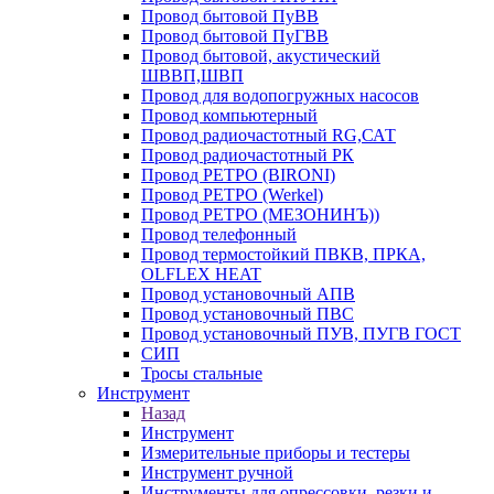
Провод бытовой ПуВВ
Провод бытовой ПуГВВ
Провод бытовой, акустический
ШВВП,ШВП
Провод для водопогружных насосов
Провод компьютерный
Провод радиочастотный RG,САТ
Провод радиочастотный РК
Провод РЕТРО (BIRONI)
Провод РЕТРО (Werkel)
Провод РЕТРО (МЕЗОНИНЪ))
Провод телефонный
Провод термостойкий ПВКВ, ПРКА,
OLFLEX HEAT
Провод установочный АПВ
Провод установочный ПВС
Провод установочный ПУВ, ПУГВ ГОСТ
СИП
Тросы стальные
Инструмент
Назад
Инструмент
Измерительные приборы и тестеры
Инструмент ручной
Инструменты для опрессовки, резки и