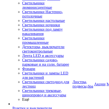
Светильники
люминисцентные
Светильники Настенно-
потолочные
Светильники настольные
Светильники ночники
Светильники под лампу
накаливания
Светильники
промышленные
Детекторы, выключатели
светоконтрольные
Лента LED и аксессуары
Светильники садово-
парковые и на солн. батарее
Фонари
Светильники и лампы LED
для растений
Светильники светодиод.для
Люстры,
Акции
М
лестниц
подвесы,бра
Светильники трековые,
шинопровод и аксессуары
Ещё
Розетки и выключатели