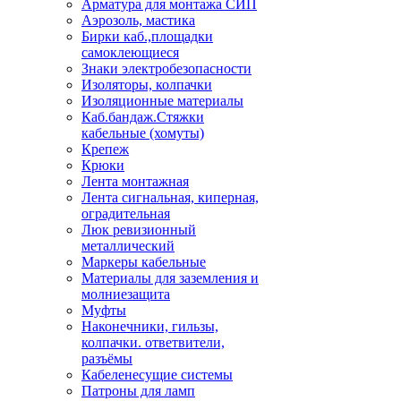
Арматура для монтажа СИП
Аэрозоль, мастика
Бирки каб.,площадки
самоклеющиеся
Знаки электробезопасности
Изоляторы, колпачки
Изоляционные материалы
Каб.бандаж.Стяжки
кабельные (хомуты)
Крепеж
Крюки
Лента монтажная
Лента сигнальная, киперная,
оградительная
Люк ревизионный
металлический
Маркеры кабельные
Материалы для заземления и
молниезащита
Муфты
Наконечники, гильзы,
колпачки. ответвители,
разъёмы
Кабеленесущие системы
Патроны для ламп