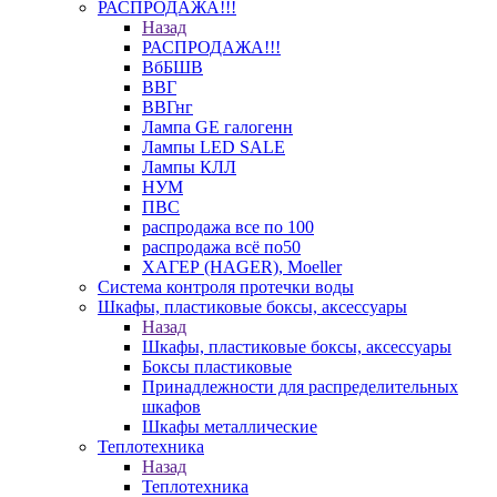
РАСПРОДАЖА!!!
Назад
РАСПРОДАЖА!!!
ВбБШВ
ВВГ
ВВГнг
Лампа GE галогенн
Лампы LED SALE
Лампы КЛЛ
НУМ
ПВС
распродажа все по 100
распродажа всё по50
ХАГЕР (HAGER), Moeller
Система контроля протечки воды
Шкафы, пластиковые боксы, аксессуары
Назад
Шкафы, пластиковые боксы, аксессуары
Боксы пластиковые
Принадлежности для распределительных
шкафов
Шкафы металлические
Теплотехника
Назад
Теплотехника