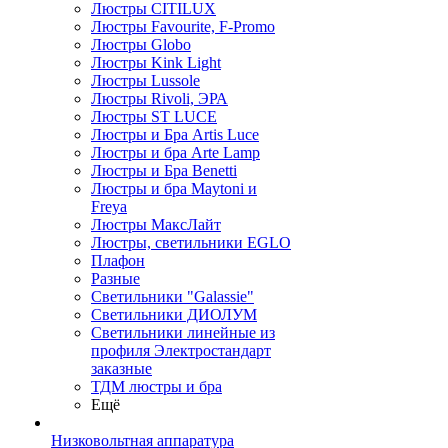
Люстры CITILUX
Люстры Favourite, F-Promo
Люстры Globo
Люстры Kink Light
Люстры Lussole
Люстры Rivoli, ЭРА
Люстры ST LUCE
Люстры и Бра Artis Luce
Люстры и бра Arte Lamp
Люстры и Бра Benetti
Люстры и бра Maytoni и
Freya
Люстры МаксЛайт
Люстры, светильники EGLO
Плафон
Разные
Светильники "Galassie"
Светильники ДИОЛУМ
Светильники линейные из
профиля Электростандарт
заказные
ТДМ люстры и бра
Ещё
Низковольтная аппаратура