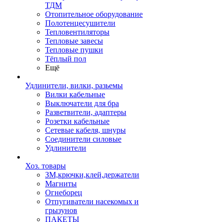
ТДМ
Отопительное оборудование
Полотенцесушители
Тепловентиляторы
Тепловые завесы
Тепловые пушки
Тёплый пол
Ещё
Удлинители, вилки, разьемы
Вилки кабельные
Выключатели для бра
Разветвители, адаптеры
Розетки кабельные
Сетевые кабеля, шнуры
Соединители силовые
Удлинители
Хоз. товары
ЗМ,крючки,клей,держатели
Магниты
Огнеборец
Отпугиватели насекомых и
грызунов
ПАКЕТЫ