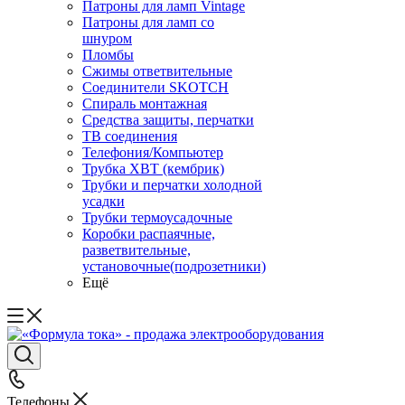
Патроны для ламп Vintage
Патроны для ламп со
шнуром
Пломбы
Сжимы ответвительные
Соединители SKOTCH
Спираль монтажная
Средства защиты, перчатки
ТВ соединения
Телефония/Компьютер
Трубка ХВТ (кембрик)
Трубки и перчатки холодной
усадки
Трубки термоусадочные
Коробки распаячные,
разветвительные,
установочные(подрозетники)
Ещё
Телефоны