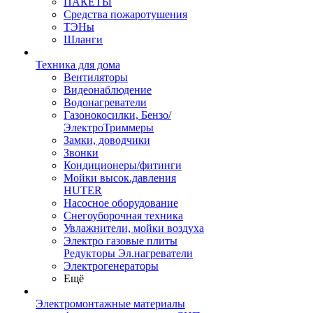
ПАКЕТЫ
Средства пожаротушения
ТЭНы
Шланги
Техника для дома
Вентиляторы
Видеонаблюдение
Водонагреватели
Газонокосилки, Бензо/
ЭлектроТриммеры
Замки, доводчики
Звонки
Кондиционеры/фитинги
Мойки высок.давления
HUTER
Насосное оборудование
Снегоуборочная техника
Увлажнители, мойки воздуха
Электро газовые плиты
Редукторы Эл.нагреватели
Электрогенераторы
Ещё
Электромонтажные материалы