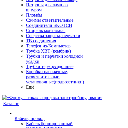
Патроны для ламп со
шнуром
Пломбы
Сжимы ответвительные
Соединители SKOTCH
Спираль монтажная
Средства защиты, перчатки
ТВ соединения
Телефония/Компьютер
Трубка ХВТ (кембрик)
Трубки и перчатки холодной
усадки
Трубки термоусадочные
Коробки распаячные,
разветвительные,
установочные(подрозетники)
Ещё
Каталог
Кабель, провод
Кабель бронированный