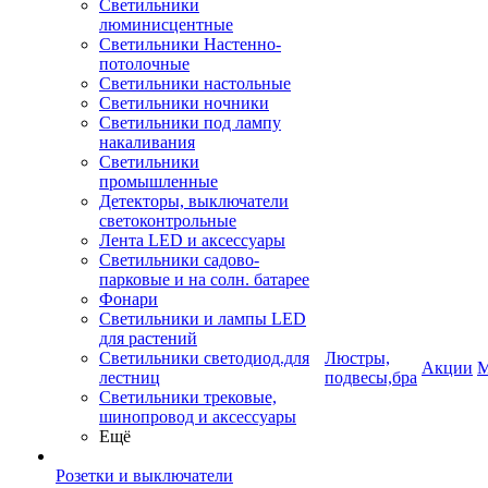
Светильники
люминисцентные
Светильники Настенно-
потолочные
Светильники настольные
Светильники ночники
Светильники под лампу
накаливания
Светильники
промышленные
Детекторы, выключатели
светоконтрольные
Лента LED и аксессуары
Светильники садово-
парковые и на солн. батарее
Фонари
Светильники и лампы LED
для растений
Светильники светодиод.для
Люстры,
Акции
М
лестниц
подвесы,бра
Светильники трековые,
шинопровод и аксессуары
Ещё
Розетки и выключатели