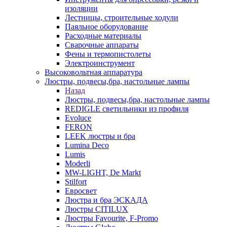
изоляции
Лестницы, строительные ходули
Паяльное оборудование
Расходные материалы
Сварочные аппараты
Фены и термопистолеты
Электроинструмент
Высоковольтная аппаратура
Люстры, подвесы,бра, настольные лампы
Назад
Люстры, подвесы,бра, настольные лампы
REDIGLE светильники из профиля
Evoluce
FERON
LEEK люстры и бра
Lumina Deco
Lumis
Moderli
MW-LIGHT, De Markt
Stilfort
Евросвет
Люстра и бра ЭСКАДА
Люстры CITILUX
Люстры Favourite, F-Promo