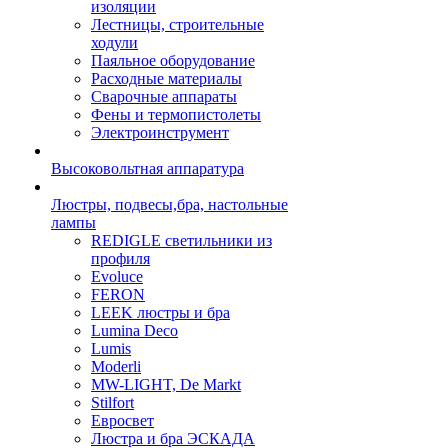
изоляции
Лестницы, строительные
ходули
Паяльное оборудование
Расходные материалы
Сварочные аппараты
Фены и термопистолеты
Электроинструмент
Высоковольтная аппаратура
Люстры, подвесы,бра, настольные
лампы
REDIGLE светильники из
профиля
Evoluce
FERON
LEEK люстры и бра
Lumina Deco
Lumis
Moderli
MW-LIGHT, De Markt
Stilfort
Евросвет
Люстра и бра ЭСКАДА