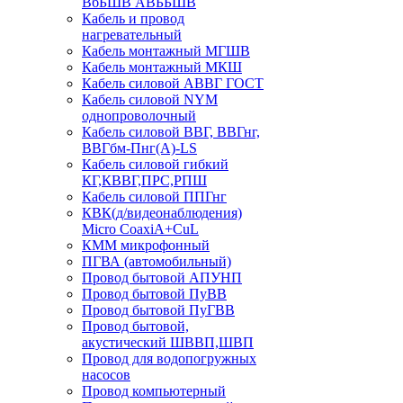
ВбБШВ АВББШВ
Кабель и провод
нагревательный
Кабель монтажный МГШВ
Кабель монтажный МКШ
Кабель силовой АВВГ ГОСТ
Кабель силовой NYM
однопроволочный
Кабель силовой ВВГ, ВВГнг,
ВВГбм-Пнг(А)-LS
Кабель силовой гибкий
КГ,КВВГ,ПРС,РПШ
Кабель силовой ППГнг
КВК(д/видеонаблюдения)
Micro CoaxiA+CuL
КММ микрофонный
ПГВА (автомобильный)
Провод бытовой АПУНП
Провод бытовой ПуВВ
Провод бытовой ПуГВВ
Провод бытовой,
акустический ШВВП,ШВП
Провод для водопогружных
насосов
Провод компьютерный