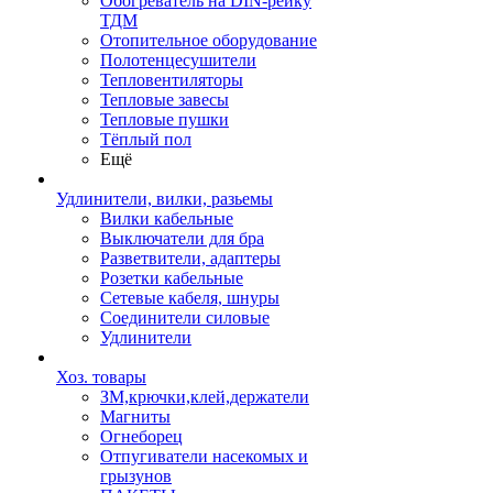
Обогреватель на DIN-рейку
ТДМ
Отопительное оборудование
Полотенцесушители
Тепловентиляторы
Тепловые завесы
Тепловые пушки
Тёплый пол
Ещё
Удлинители, вилки, разьемы
Вилки кабельные
Выключатели для бра
Разветвители, адаптеры
Розетки кабельные
Сетевые кабеля, шнуры
Соединители силовые
Удлинители
Хоз. товары
ЗМ,крючки,клей,держатели
Магниты
Огнеборец
Отпугиватели насекомых и
грызунов