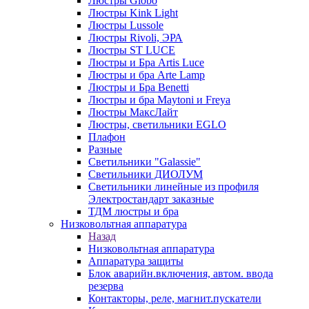
Люстры Globo
Люстры Kink Light
Люстры Lussole
Люстры Rivoli, ЭРА
Люстры ST LUCE
Люстры и Бра Artis Luce
Люстры и бра Arte Lamp
Люстры и Бра Benetti
Люстры и бра Maytoni и Freya
Люстры МаксЛайт
Люстры, светильники EGLO
Плафон
Разные
Светильники "Galassie"
Светильники ДИОЛУМ
Светильники линейные из профиля
Электростандарт заказные
ТДМ люстры и бра
Низковольтная аппаратура
Назад
Низковольтная аппаратура
Аппаратура защиты
Блок аварийн.включения, автом. ввода
резерва
Контакторы, реле, магнит.пускатели