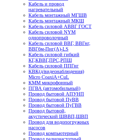
Кабель и провод
нагревательный
Кабель монтажный МГШВ
Кабель монтажный МКШ
Кабель силовой АВВГ ГОСТ
Кабель силовой NYM
однопроволочный
Кабель силовой ВВГ, ВВГнг,
ВВГбм-Пнг(А)-LS
Кабель силовой гибкий
КГ,КВВГ,ПРС,РПШ
Кабель силовой ППГнг
КВК(д/видеонаблюдения)
Micro CoaxiA+CuL
КММ микрофонный
ПГВА (автомобильный)
Провод бытовой АПУНП
Провод бытовой ПуВВ
Провод бытовой ПуГВВ
Провод бытовой,
акустический ШВВП,ШВП
Провод для водопогружных
насосов
Провод компьютерный
Провод радиочастотный