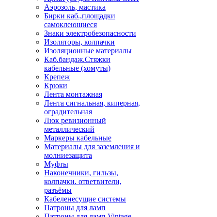
Аэрозоль, мастика
Бирки каб.,площадки
самоклеющиеся
Знаки электробезопасности
Изоляторы, колпачки
Изоляционные материалы
Каб.бандаж.Стяжки
кабельные (хомуты)
Крепеж
Крюки
Лента монтажная
Лента сигнальная, киперная,
оградительная
Люк ревизионный
металлический
Маркеры кабельные
Материалы для заземления и
молниезащита
Муфты
Наконечники, гильзы,
колпачки. ответвители,
разъёмы
Кабеленесущие системы
Патроны для ламп
Патроны для ламп Vintage