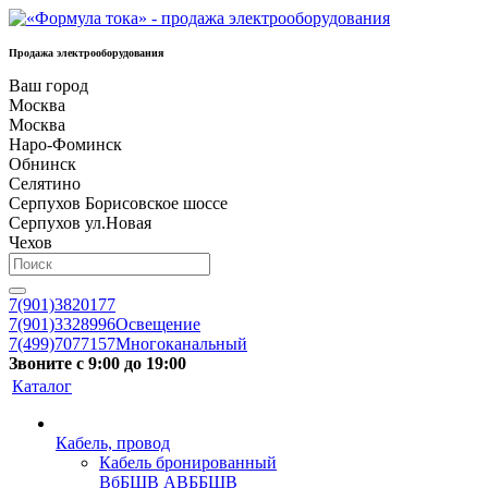
Продажа электрооборудования
Ваш город
Москва
Москва
Наро-Фоминск
Обнинск
Селятино
Серпухов Борисовское шоссе
Серпухов ул.Новая
Чехов
7(901)3820177
7(901)3328996
Освещение
7(499)7077157
Многоканальный
Звоните с 9:00 до 19:00
Каталог
Кабель, провод
Кабель бронированный
ВбБШВ АВББШВ