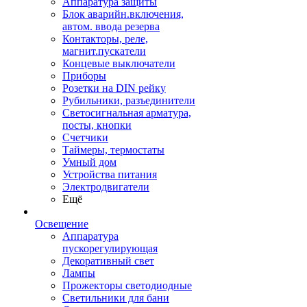
Аппаратура защиты
Блок аварийн.включения,
автом. ввода резерва
Контакторы, реле,
магнит.пускатели
Концевые выключатели
Приборы
Розетки на DIN рейку
Рубильники, разъединители
Светосигнальная арматура,
посты, кнопки
Счетчики
Таймеры, термостаты
Умный дом
Устройства питания
Электродвигатели
Ещё
Освещение
Аппаратура
пускорегулирующая
Декоративный свет
Лампы
Прожекторы светодиодные
Светильники для бани