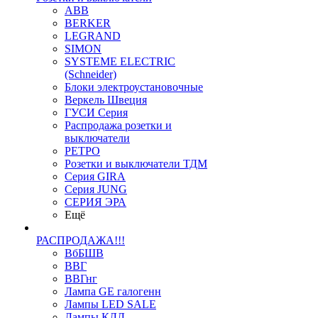
ABB
BERKER
LEGRAND
SIMON
SYSTEME ELECTRIC
(Schneider)
Блоки электроустановочные
Веркель Швеция
ГУСИ Серия
Распродажа розетки и
выключатели
РЕТРО
Розетки и выключатели ТДМ
Серия GIRA
Серия JUNG
СЕРИЯ ЭРА
Ещё
РАСПРОДАЖА!!!
ВбБШВ
ВВГ
ВВГнг
Лампа GE галогенн
Лампы LED SALE
Лампы КЛЛ