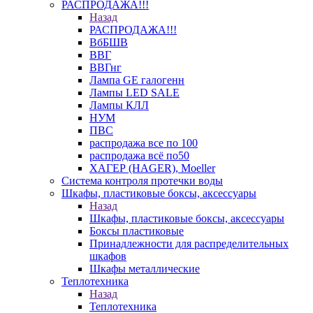
РАСПРОДАЖА!!!
Назад
РАСПРОДАЖА!!!
ВбБШВ
ВВГ
ВВГнг
Лампа GE галогенн
Лампы LED SALE
Лампы КЛЛ
НУМ
ПВС
распродажа все по 100
распродажа всё по50
ХАГЕР (HAGER), Moeller
Система контроля протечки воды
Шкафы, пластиковые боксы, аксессуары
Назад
Шкафы, пластиковые боксы, аксессуары
Боксы пластиковые
Принадлежности для распределительных
шкафов
Шкафы металлические
Теплотехника
Назад
Теплотехника