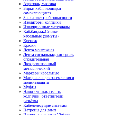
Аэрозоль, мастика
Бирки каб.,площадки
самоклеющиеся
Знаки электробезопасности
Изоляторы, колпачки
Изоляционные материалы
Каб.бандаж.Стяжки
кабельные (хомуты)
Крепеж
Крюки
Лента монтажная
Лента сигнальная, киперная,
оградительная
Люк ревизионный
металлический
Маркеры кабельные
Материалы для заземления и
молниезащита
Муфты
Наконечники, гильзы,
колпачки. ответвители,
разъёмы
Кабеленесущие системы
Патроны для ламп
Патроны для ламп Vintage