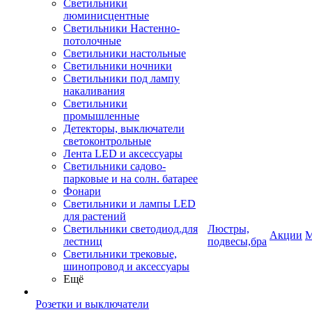
Светильники
люминисцентные
Светильники Настенно-
потолочные
Светильники настольные
Светильники ночники
Светильники под лампу
накаливания
Светильники
промышленные
Детекторы, выключатели
светоконтрольные
Лента LED и аксессуары
Светильники садово-
парковые и на солн. батарее
Фонари
Светильники и лампы LED
для растений
Светильники светодиод.для
Люстры,
Акции
М
лестниц
подвесы,бра
Светильники трековые,
шинопровод и аксессуары
Ещё
Розетки и выключатели