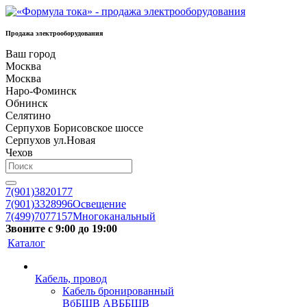
Продажа электрооборудования
Ваш город
Москва
Москва
Наро-Фоминск
Обнинск
Селятино
Серпухов Борисовское шоссе
Серпухов ул.Новая
Чехов
7(901)3820177
7(901)3328996
Освещение
7(499)7077157
Многоканальный
Звоните с 9:00 до 19:00
Каталог
Кабель, провод
Кабель бронированный
ВбБШВ АВББШВ