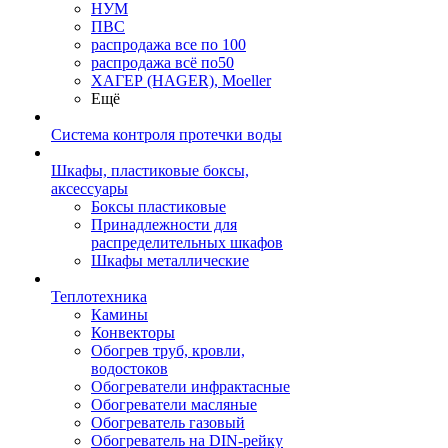
НУМ
ПВС
распродажа все по 100
распродажа всё по50
ХАГЕР (HAGER), Moeller
Ещё
Система контроля протечки воды
Шкафы, пластиковые боксы,
аксессуары
Боксы пластиковые
Принадлежности для
распределительных шкафов
Шкафы металлические
Теплотехника
Камины
Конвекторы
Обогрев труб, кровли,
водостоков
Обогреватели инфрактасные
Обогреватели масляные
Обогреватель газовый
Обогреватель на DIN-рейку