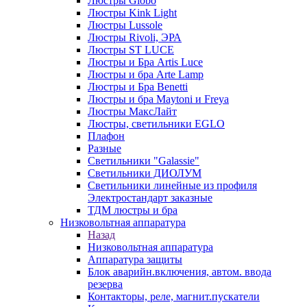
Люстры Globo
Люстры Kink Light
Люстры Lussole
Люстры Rivoli, ЭРА
Люстры ST LUCE
Люстры и Бра Artis Luce
Люстры и бра Arte Lamp
Люстры и Бра Benetti
Люстры и бра Maytoni и Freya
Люстры МаксЛайт
Люстры, светильники EGLO
Плафон
Разные
Светильники "Galassie"
Светильники ДИОЛУМ
Светильники линейные из профиля
Электростандарт заказные
ТДМ люстры и бра
Низковольтная аппаратура
Назад
Низковольтная аппаратура
Аппаратура защиты
Блок аварийн.включения, автом. ввода
резерва
Контакторы, реле, магнит.пускатели