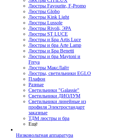
Люстры CITILUX
Люстры Favourite, F-Promo
Люстры Globo
Люстры Kink Light
Люстры Lussole
Люстры Rivoli, ЭРА
Люстры ST LUCE
Люстры и Бра Artis Luce
Люстры и бра Arte Lamp
Люстры и Бра Benetti
Люстры и бра Maytoni и
Freya
Люстры МаксЛайт
Люстры, светильники EGLO
Плафон
Разные
Светильники "Galassie"
Светильники ДИОЛУМ
Светильники линейные из
профиля Электростандарт
заказные
ТДМ люстры и бра
Ещё
Низковольтная аппаратура