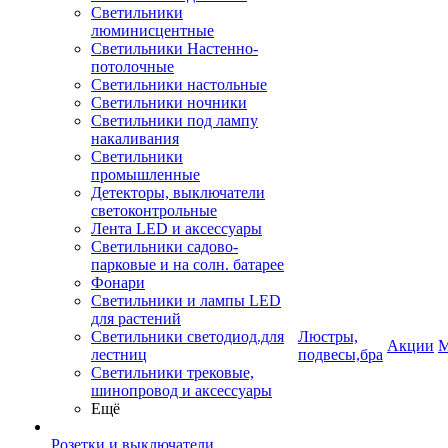
Светильники
люминисцентные
Светильники Настенно-
потолочные
Светильники настольные
Светильники ночники
Светильники под лампу
накаливания
Светильники
промышленные
Детекторы, выключатели
светоконтрольные
Лента LED и аксессуары
Светильники садово-
парковые и на солн. батарее
Фонари
Светильники и лампы LED
для растений
Светильники светодиод.для
Люстры,
Акции
М
лестниц
подвесы,бра
Светильники трековые,
шинопровод и аксессуары
Ещё
Розетки и выключатели