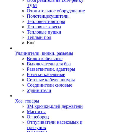
Обогреватель на DIN-рейку
ТДМ
Отопительное оборудование
Полотенцесушители
Тепловентиляторы
Тепловые завесы
Тепловые пушки
Тёплый пол
Ещё
Удлинители, вилки, разьемы
Вилки кабельные
Выключатели для бра
Разветвители, адаптеры
Розетки кабельные
Сетевые кабеля, шнуры
Соединители силовые
Удлинители
Хоз. товары
ЗМ,крючки,клей,держатели
Магниты
Огнеборец
Отпугиватели насекомых и
грызунов