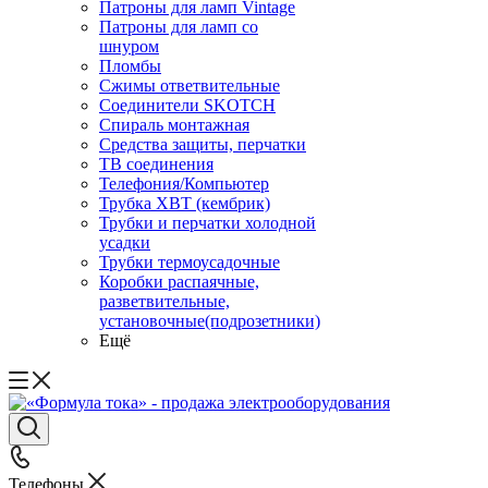
Патроны для ламп Vintage
Патроны для ламп со
шнуром
Пломбы
Сжимы ответвительные
Соединители SKOTCH
Спираль монтажная
Средства защиты, перчатки
ТВ соединения
Телефония/Компьютер
Трубка ХВТ (кембрик)
Трубки и перчатки холодной
усадки
Трубки термоусадочные
Коробки распаячные,
разветвительные,
установочные(подрозетники)
Ещё
Телефоны