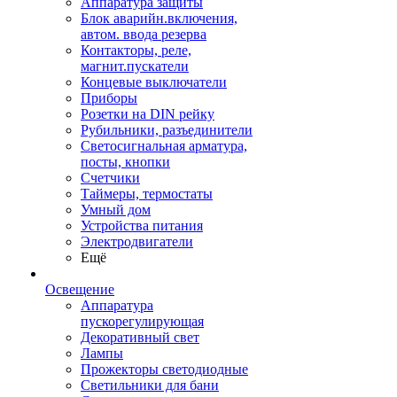
Аппаратура защиты
Блок аварийн.включения,
автом. ввода резерва
Контакторы, реле,
магнит.пускатели
Концевые выключатели
Приборы
Розетки на DIN рейку
Рубильники, разъединители
Светосигнальная арматура,
посты, кнопки
Счетчики
Таймеры, термостаты
Умный дом
Устройства питания
Электродвигатели
Ещё
Освещение
Аппаратура
пускорегулирующая
Декоративный свет
Лампы
Прожекторы светодиодные
Светильники для бани