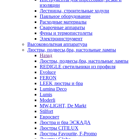
изоляции
Лестницы, строительные ходули
Паяльное оборудование
Расходные материалы
Сварочные аппараты
Фены и термопистолеты
Электроинструмент
Высоковольтная аппаратура
Люстры, подвесы,бра, настольные лампы
Назад
Люстры, подвесы,бра, настольные лампы
REDIGLE светильники из профиля
Evoluce
FERON
LEEK люстры и бра
Lumina Deco
Lumis
Moderli
MW-LIGHT, De Markt
Stilfort
Евросвет
Люстра и бра ЭСКАДА
Люстры CITILUX
Люстры Favourite, F-Promo