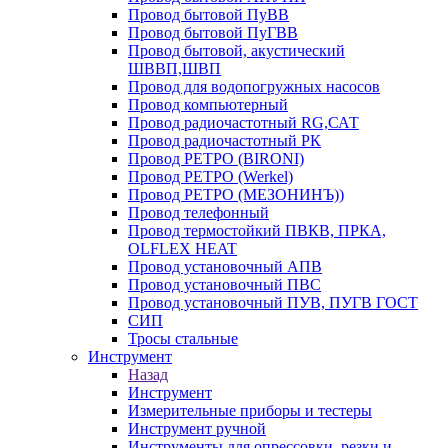
Провод бытовой ПуВВ
Провод бытовой ПуГВВ
Провод бытовой, акустический
ШВВП,ШВП
Провод для водопогружных насосов
Провод компьютерный
Провод радиочастотный RG,САТ
Провод радиочастотный РК
Провод РЕТРО (BIRONI)
Провод РЕТРО (Werkel)
Провод РЕТРО (МЕЗОНИНЪ))
Провод телефонный
Провод термостойкий ПВКВ, ПРКА,
OLFLEX HEAT
Провод установочный АПВ
Провод установочный ПВС
Провод установочный ПУВ, ПУГВ ГОСТ
СИП
Тросы стальные
Инструмент
Назад
Инструмент
Измерительные приборы и тестеры
Инструмент ручной
Инструменты для опрессовки, резки и