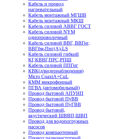
Кабель и провод
нагревательный
Кабель монтажный МГШВ
Кабель монтажный МКШ
Кабель силовой АВВГ ГОСТ
Кабель силовой NYM
однопроволочный
Кабель силовой ВВГ, ВВГнг,
ВВГбм-Пнг(А)-LS
Кабель силовой гибкий
КГ,КВВГ,ПРС,РПШ
Кабель силовой ППГнг
КВК(д/видеонаблюдения)
Micro CoaxiA+CuL
КММ микрофонный
ПГВА (автомобильный)
Провод бытовой АПУНП
Провод бытовой ПуВВ
Провод бытовой ПуГВВ
Провод бытовой,
акустический ШВВП,ШВП
Провод для водопогружных
насосов
Провод компьютерный
Провод радиочастотный