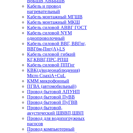
ВбБШВ АВББШВ
Кабель и провод
нагревательный
Кабель монтажный МГШВ
Кабель монтажный МКШ
Кабель силовой АВВГ ГОСТ
Кабель силовой NYM
однопроволочный
Кабель силовой ВВГ, ВВГнг,
ВВГбм-Пнг(А)-LS
Кабель силовой гибкий
КГ,КВВГ,ПРС,РПШ
Кабель силовой ППГнг
КВК(д/видеонаблюдения)
Micro CoaxiA+CuL
КММ микрофонный
ПГВА (автомобильный)
Провод бытовой АПУНП
Провод бытовой ПуВВ
Провод бытовой ПуГВВ
Провод бытовой,
акустический ШВВП,ШВП
Провод для водопогружных
насосов
Провод компьютерный