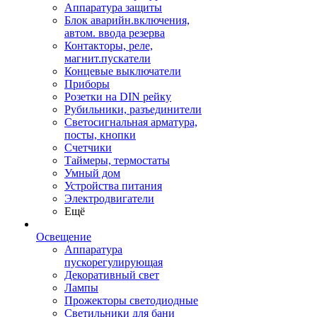
Аппаратура защиты
Блок аварийн.включения,
автом. ввода резерва
Контакторы, реле,
магнит.пускатели
Концевые выключатели
Приборы
Розетки на DIN рейку
Рубильники, разъединители
Светосигнальная арматура,
посты, кнопки
Счетчики
Таймеры, термостаты
Умный дом
Устройства питания
Электродвигатели
Ещё
Освещение
Аппаратура
пускорегулирующая
Декоративный свет
Лампы
Прожекторы светодиодные
Светильники для бани