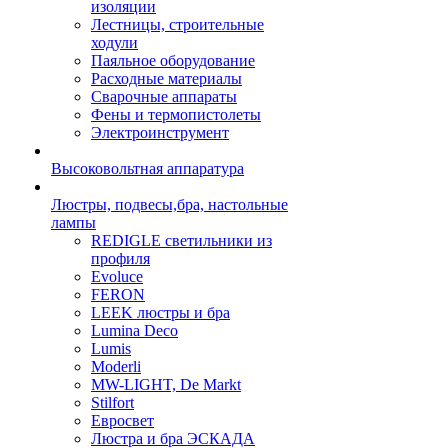
изоляции
Лестницы, строительные
ходули
Паяльное оборудование
Расходные материалы
Сварочные аппараты
Фены и термопистолеты
Электроинструмент
Высоковольтная аппаратура
Люстры, подвесы,бра, настольные
лампы
REDIGLE светильники из
профиля
Evoluce
FERON
LEEK люстры и бра
Lumina Deco
Lumis
Moderli
MW-LIGHT, De Markt
Stilfort
Евросвет
Люстра и бра ЭСКАДА