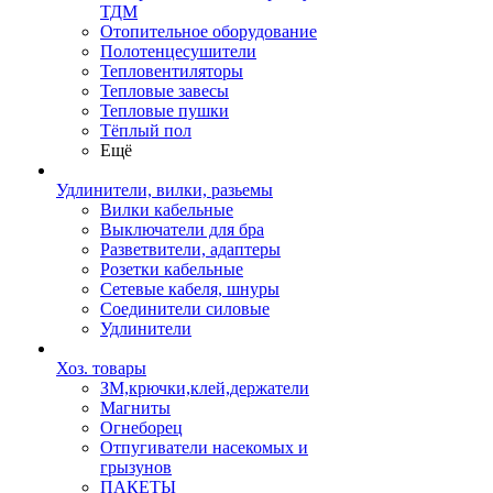
ТДМ
Отопительное оборудование
Полотенцесушители
Тепловентиляторы
Тепловые завесы
Тепловые пушки
Тёплый пол
Ещё
Удлинители, вилки, разьемы
Вилки кабельные
Выключатели для бра
Разветвители, адаптеры
Розетки кабельные
Сетевые кабеля, шнуры
Соединители силовые
Удлинители
Хоз. товары
ЗМ,крючки,клей,держатели
Магниты
Огнеборец
Отпугиватели насекомых и
грызунов
ПАКЕТЫ