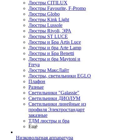
Люстры CITILUX
Люстры Favourite, F-Promo
Люстры Globo
Люстры Kink Light
Люстры Lussole
Люстры Rivoli, ЭРА
Люстры ST LUCE
Люстры и Бра Artis Luce
Люстры и бра Arte Lamp
Люстры и Бра Benetti
Люстры и бра Maytoni и
Freya
Люстры МаксЛайт
Люстры, светильники EGLO
Плафон
Разные
Светильники "Galassie"
Светильники ДИОЛУМ
Светильники линейные из
профиля Электростандарт
заказные
ТДМ люстры и бра
Ещё
Низковольтная аппаратура