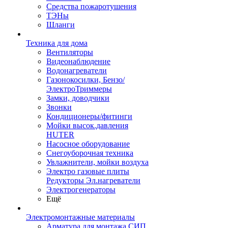
Средства пожаротушения
ТЭНы
Шланги
Техника для дома
Вентиляторы
Видеонаблюдение
Водонагреватели
Газонокосилки, Бензо/
ЭлектроТриммеры
Замки, доводчики
Звонки
Кондиционеры/фитинги
Мойки высок.давления
HUTER
Насосное оборудование
Снегоуборочная техника
Увлажнители, мойки воздуха
Электро газовые плиты
Редукторы Эл.нагреватели
Электрогенераторы
Ещё
Электромонтажные материалы
Арматура для монтажа СИП