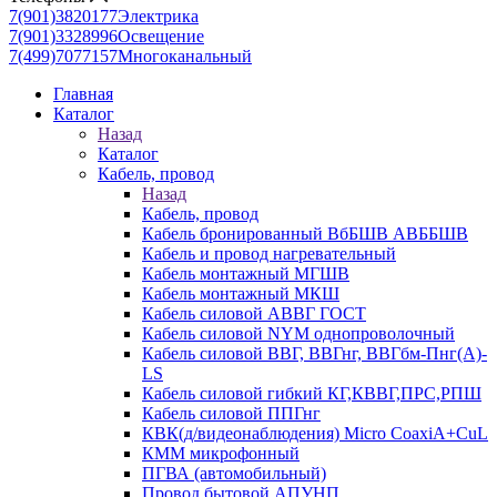
7(901)3820177
Электрика
7(901)3328996
Освещение
7(499)7077157
Многоканальный
Главная
Каталог
Назад
Каталог
Кабель, провод
Назад
Кабель, провод
Кабель бронированный ВбБШВ АВББШВ
Кабель и провод нагревательный
Кабель монтажный МГШВ
Кабель монтажный МКШ
Кабель силовой АВВГ ГОСТ
Кабель силовой NYM однопроволочный
Кабель силовой ВВГ, ВВГнг, ВВГбм-Пнг(А)-
LS
Кабель силовой гибкий КГ,КВВГ,ПРС,РПШ
Кабель силовой ППГнг
КВК(д/видеонаблюдения) Micro CoaxiA+CuL
КММ микрофонный
ПГВА (автомобильный)
Провод бытовой АПУНП