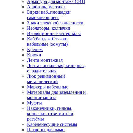
Арматура для монтажа СИП
Аэрозоль, мастика
Бирки каб.,площадки
самоклеющиеся
Знаки электробезопасности
Изоляторы, колпачки
Изоляционные материалы
Каб.бандаж.Стяжки
кабельные (хомуты)
Крепеж
Крюки
Лента монтажная
Лента сигнальная, киперная,
оградительная
Люк ревизионный
металлический
Маркеры кабельные
Материалы для заземления и
молниезащита
Муфты
Наконечники, гильзы,
колпачки. ответвители,
разъёмы
Кабеленесущие системы
Патроны для ламп