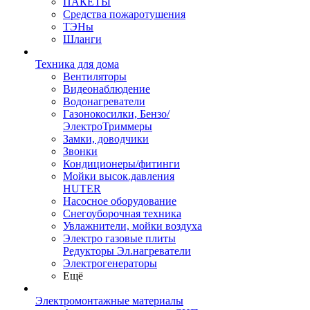
ПАКЕТЫ
Средства пожаротушения
ТЭНы
Шланги
Техника для дома
Вентиляторы
Видеонаблюдение
Водонагреватели
Газонокосилки, Бензо/
ЭлектроТриммеры
Замки, доводчики
Звонки
Кондиционеры/фитинги
Мойки высок.давления
HUTER
Насосное оборудование
Снегоуборочная техника
Увлажнители, мойки воздуха
Электро газовые плиты
Редукторы Эл.нагреватели
Электрогенераторы
Ещё
Электромонтажные материалы