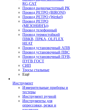
RG,САТ
Провод радиочастотный РК
Провод РЕТРО (BIRONI)
Провод РЕТРО (Werkel)
Провод РЕТРО
(МЕЗОНИНЪ))
Провод телефонный
Провод термостойкий
ПВКВ, ПРКА, OLFLEX
HEAT
Провод установочный АПВ
Провод установочный ПВС
Провод установочный ПУВ,
ПУГВ ГОСТ
СИП
Тросы стальные
Ещё
Инструмент
Измерительные приборы и
тестеры
Инструмент ручной
Инструменты для
опрессовки, резки и
изоляции