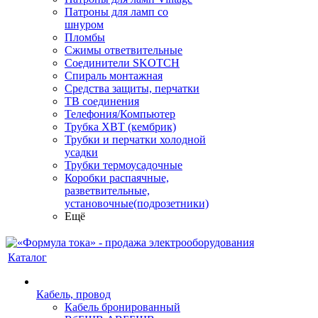
Патроны для ламп со
шнуром
Пломбы
Сжимы ответвительные
Соединители SKOTCH
Спираль монтажная
Средства защиты, перчатки
ТВ соединения
Телефония/Компьютер
Трубка ХВТ (кембрик)
Трубки и перчатки холодной
усадки
Трубки термоусадочные
Коробки распаячные,
разветвительные,
установочные(подрозетники)
Ещё
Каталог
Кабель, провод
Кабель бронированный