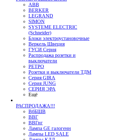
ABB
BERKER
LEGRAND
SIMON
SYSTEME ELECTRIC
(Schneider)
Блоки электроустановочные
Веркель Швеция
ГУСИ Серия
Распродажа розетки и
выключатели
РЕТРО
Розетки и выключатели ТДМ
Серия GIRA
Серия JUNG
СЕРИЯ ЭРА
Ещё
РАСПРОДАЖА!!!
ВбБШВ
ВВГ
ВВГнг
Лампа GE галогенн
Лампы LED SALE
Лампы КЛЛ