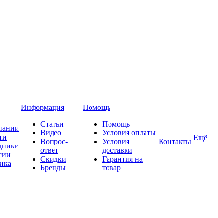
Информация
Помощь
Статьи
Помощь
пании
Видео
Условия оплаты
ти
Ещё
Вопрос-
Условия
Контакты
дники
ответ
доставки
сии
Скидки
Гарантия на
ика
Бренды
товар