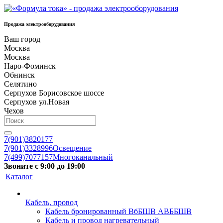
Продажа электрооборудования
Ваш город
Москва
Москва
Наро-Фоминск
Обнинск
Селятино
Серпухов Борисовское шоссе
Серпухов ул.Новая
Чехов
7(901)3820177
7(901)3328996
Освещение
7(499)7077157
Многоканальный
Звоните с 9:00 до 19:00
Каталог
Кабель, провод
Кабель бронированный ВбБШВ АВББШВ
Кабель и провод нагревательный