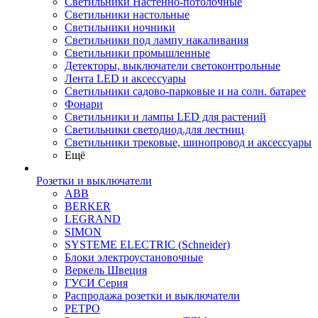
Светильники Настенно-потолочные
Светильники настольные
Светильники ночники
Светильники под лампу накаливания
Светильники промышленные
Детекторы, выключатели светоконтрольные
Лента LED и аксессуары
Светильники садово-парковые и на солн. батарее
Фонари
Светильники и лампы LED для растений
Светильники светодиод.для лестниц
Светильники трековые, шинопровод и аксессуары
Ещё
Розетки и выключатели
ABB
BERKER
LEGRAND
SIMON
SYSTEME ELECTRIC (Schneider)
Блоки электроустановочные
Веркель Швеция
ГУСИ Серия
Распродажа розетки и выключатели
РЕТРО