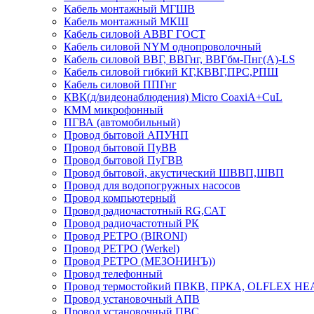
Кабель монтажный МГШВ
Кабель монтажный МКШ
Кабель силовой АВВГ ГОСТ
Кабель силовой NYM однопроволочный
Кабель силовой ВВГ, ВВГнг, ВВГбм-Пнг(А)-LS
Кабель силовой гибкий КГ,КВВГ,ПРС,РПШ
Кабель силовой ППГнг
КВК(д/видеонаблюдения) Micro CoaxiA+CuL
КММ микрофонный
ПГВА (автомобильный)
Провод бытовой АПУНП
Провод бытовой ПуВВ
Провод бытовой ПуГВВ
Провод бытовой, акустический ШВВП,ШВП
Провод для водопогружных насосов
Провод компьютерный
Провод радиочастотный RG,САТ
Провод радиочастотный РК
Провод РЕТРО (BIRONI)
Провод РЕТРО (Werkel)
Провод РЕТРО (МЕЗОНИНЪ))
Провод телефонный
Провод термостойкий ПВКВ, ПРКА, OLFLEX HE
Провод установочный АПВ
Провод установочный ПВС