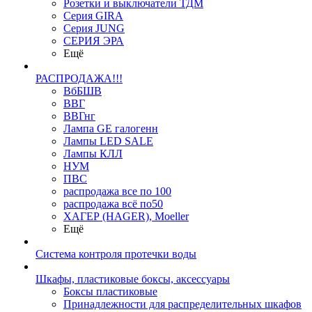
Розетки и выключатели ТДМ
Серия GIRA
Серия JUNG
СЕРИЯ ЭРА
Ещё
РАСПРОДАЖА!!!
ВбБШВ
ВВГ
ВВГнг
Лампа GE галогенн
Лампы LED SALE
Лампы КЛЛ
НУМ
ПВС
распродажа все по 100
распродажа всё по50
ХАГЕР (HAGER), Moeller
Ещё
Система контроля протечки воды
Шкафы, пластиковые боксы, аксессуары
Боксы пластиковые
Принадлежности для распределительных шкафов