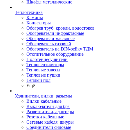
Шкафы металлические
Теплотехника
Камины
Конвекторы
Обогрев труб, кровли, водостоков
Обогреватели инфрактасные
Обогреватели масляные
Обогреватель газовый
Обогреватель на DIN-рейку ТДМ
Отопительное оборудование
Полотенцесушители
Тепловентиляторы
Тепловые завесы
Тепловые пушки
Тёплый пол
Ещё
Удлинители, вилки, разьемы
Вилки кабельные
Выключатели для бра
Разветвители, адаптеры
Розетки кабельные
Сетевые кабеля, шнуры
Соединители силовые