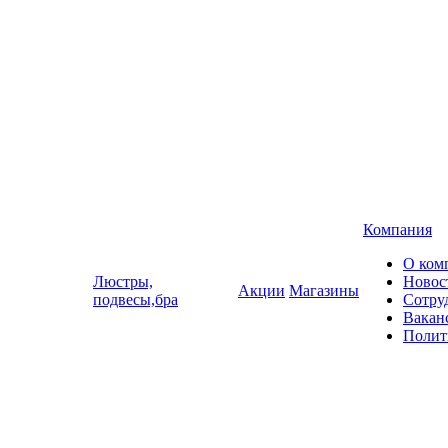
Компания
О ком
Люстры,
Новос
Акции
Магазины
подвесы,бра
Сотру
Вакан
Полит