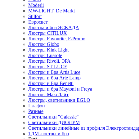
Moderli
MW-LIGHT, De Markt
Stilfort
Евросвет
Люстра и бра ЭСКАДА
Люстры CITILUX
Люстры Favourite, F-Promo
Люстры Globo
Люстры Kink Light
Люстры Lussole
Люстры Rivoli, ЭРА
Люстры ST LUCE
Люстры и Бра Artis Luce
Люстры и бра Arte Lamp
Люстры и Бра Benetti
Люстры и бра Maytoni и Freya
Люстры МаксЛайт
Люстры, светильники EGLO
Плафон
Разные
Светильники "Galassie"
Светильники ДИОЛУМ
Светильники линейные из профиля Электростандар
ТДМ люстры и бра