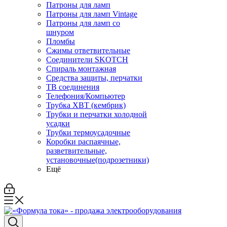
Патроны для ламп
Патроны для ламп Vintage
Патроны для ламп со
шнуром
Пломбы
Сжимы ответвительные
Соединители SKOTCH
Спираль монтажная
Средства защиты, перчатки
ТВ соединения
Телефония/Компьютер
Трубка ХВТ (кембрик)
Трубки и перчатки холодной
усадки
Трубки термоусадочные
Коробки распаячные,
разветвительные,
установочные(подрозетники)
Ещё