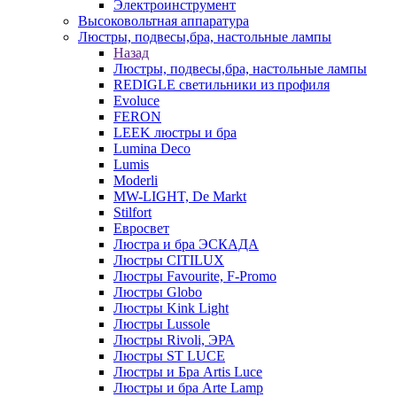
Электроинструмент
Высоковольтная аппаратура
Люстры, подвесы,бра, настольные лампы
Назад
Люстры, подвесы,бра, настольные лампы
REDIGLE светильники из профиля
Evoluce
FERON
LEEK люстры и бра
Lumina Deco
Lumis
Moderli
MW-LIGHT, De Markt
Stilfort
Евросвет
Люстра и бра ЭСКАДА
Люстры CITILUX
Люстры Favourite, F-Promo
Люстры Globo
Люстры Kink Light
Люстры Lussole
Люстры Rivoli, ЭРА
Люстры ST LUCE
Люстры и Бра Artis Luce
Люстры и бра Arte Lamp