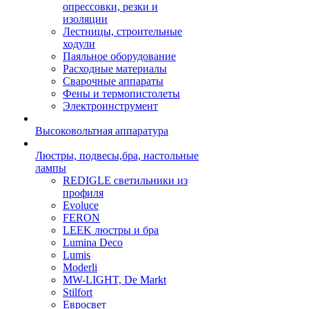
опрессовки, резки и
изоляции
Лестницы, строительные
ходули
Паяльное оборудование
Расходные материалы
Сварочные аппараты
Фены и термопистолеты
Электроинструмент
Высоковольтная аппаратура
Люстры, подвесы,бра, настольные
лампы
REDIGLE светильники из
профиля
Evoluce
FERON
LEEK люстры и бра
Lumina Deco
Lumis
Moderli
MW-LIGHT, De Markt
Stilfort
Евросвет