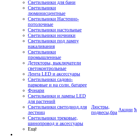
Светильники для бани
Светильники
люминисцентные
Светильники Настенно-
потолочные
Светильники настольные
Светильники ночники
Светильники под лампу
накаливания
Светильники
промышленные
Детекторы, выключатели
светоконтрольные
Лента LED и аксессуары
Светильники садово-
парковые и на солн. батарее
Фонари
Светильники и лампы LED
для растений
Светильники светодиод.для
Люстры,
Акции
М
лестниц
подвесы,бра
Светильники трековые,
шинопровод и аксессуары
Ещё