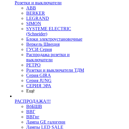
Розетки и выключатели
ABB
BERKER
LEGRAND
SIMON
SYSTEME ELECTRIC
(Schneider)
Блоки электроустановочные
Веркель Швеция
ГУСИ Серия
Распродажа розетки и
выключатели
РЕТРО
Розетки и выключатели ТДМ
Серия GIRA
Серия JUNG
СЕРИЯ ЭРА
Ещё
РАСПРОДАЖА!!!
ВбБШВ
ВВГ
ВВГнг
Лампа GE галогенн
Лампы LED SALE