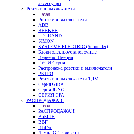
аксессуары
Розетки и выключатели
Назад
Розетки и выключатели
ABB
BERKER
LEGRAND
SIMON
SYSTEME ELECTRIC (Schneider)
Блоки электроустановочные
Веркель Швеция
ГУСИ Серия
Распродажа розетки и выключатели
РЕТРО
Розетки и выключатели ТДМ
Серия GIRA
Серия JUNG
СЕРИЯ ЭРА
РАСПРОДАЖА!!!
Назад
РАСПРОДАЖА!!!
ВбБШВ
ВВГ
ВВГнг
Лампа GE галогенн