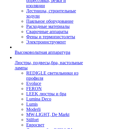
опрессовки, резки и
изоляции
Лестницы, строительные
ходули
Паяльное оборудование
Расходные материалы
Сварочные аппараты
Фены и термопистолеты
Электроинструмент
Высоковольтная аппаратура
Люстры, подвесы,бра, настольные
лампы
REDIGLE светильники из
профиля
Evoluce
FERON
LEEK люстры и бра
Lumina Deco
Lumis
Moderli
MW-LIGHT, De Markt
Stilfort
Евросвет