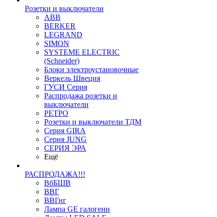
Розетки и выключатели
ABB
BERKER
LEGRAND
SIMON
SYSTEME ELECTRIC
(Schneider)
Блоки электроустановочные
Веркель Швеция
ГУСИ Серия
Распродажа розетки и
выключатели
РЕТРО
Розетки и выключатели ТДМ
Серия GIRA
Серия JUNG
СЕРИЯ ЭРА
Ещё
РАСПРОДАЖА!!!
ВбБШВ
ВВГ
ВВГнг
Лампа GE галогенн