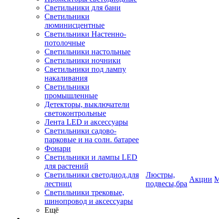
Светильники для бани
Светильники
люминисцентные
Светильники Настенно-
потолочные
Светильники настольные
Светильники ночники
Светильники под лампу
накаливания
Светильники
промышленные
Детекторы, выключатели
светоконтрольные
Лента LED и аксессуары
Светильники садово-
парковые и на солн. батарее
Фонари
Светильники и лампы LED
для растений
Светильники светодиод.для
Люстры,
Акции
М
лестниц
подвесы,бра
Светильники трековые,
шинопровод и аксессуары
Ещё