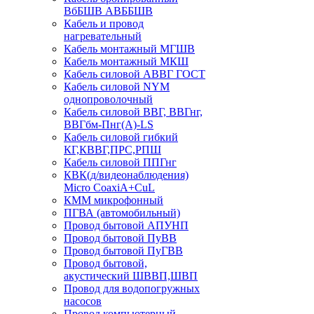
ВбБШВ АВББШВ
Кабель и провод
нагревательный
Кабель монтажный МГШВ
Кабель монтажный МКШ
Кабель силовой АВВГ ГОСТ
Кабель силовой NYM
однопроволочный
Кабель силовой ВВГ, ВВГнг,
ВВГбм-Пнг(А)-LS
Кабель силовой гибкий
КГ,КВВГ,ПРС,РПШ
Кабель силовой ППГнг
КВК(д/видеонаблюдения)
Micro CoaxiA+CuL
КММ микрофонный
ПГВА (автомобильный)
Провод бытовой АПУНП
Провод бытовой ПуВВ
Провод бытовой ПуГВВ
Провод бытовой,
акустический ШВВП,ШВП
Провод для водопогружных
насосов
Провод компьютерный