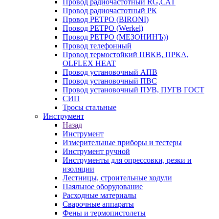
Провод радиочастотный RG,САТ
Провод радиочастотный РК
Провод РЕТРО (BIRONI)
Провод РЕТРО (Werkel)
Провод РЕТРО (МЕЗОНИНЪ))
Провод телефонный
Провод термостойкий ПВКВ, ПРКА,
OLFLEX HEAT
Провод установочный АПВ
Провод установочный ПВС
Провод установочный ПУВ, ПУГВ ГОСТ
СИП
Тросы стальные
Инструмент
Назад
Инструмент
Измерительные приборы и тестеры
Инструмент ручной
Инструменты для опрессовки, резки и
изоляции
Лестницы, строительные ходули
Паяльное оборудование
Расходные материалы
Сварочные аппараты
Фены и термопистолеты