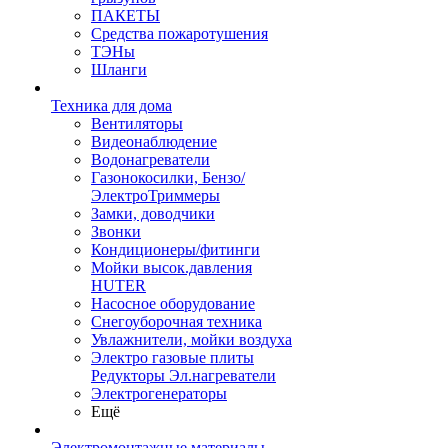
ПАКЕТЫ
Средства пожаротушения
ТЭНы
Шланги
Техника для дома
Вентиляторы
Видеонаблюдение
Водонагреватели
Газонокосилки, Бензо/
ЭлектроТриммеры
Замки, доводчики
Звонки
Кондиционеры/фитинги
Мойки высок.давления
HUTER
Насосное оборудование
Снегоуборочная техника
Увлажнители, мойки воздуха
Электро газовые плиты
Редукторы Эл.нагреватели
Электрогенераторы
Ещё
Электромонтажные материалы