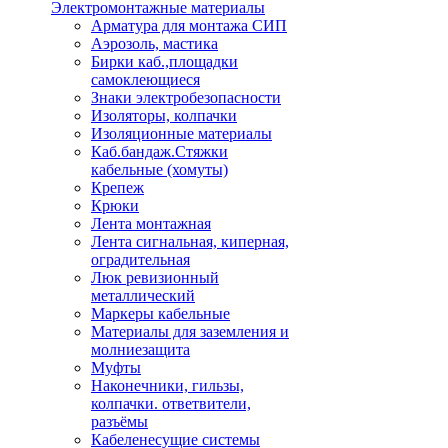
Электромонтажные материалы
Арматура для монтажа СИП
Аэрозоль, мастика
Бирки каб.,площадки
самоклеющиеся
Знаки электробезопасности
Изоляторы, колпачки
Изоляционные материалы
Каб.бандаж.Стяжки
кабельные (хомуты)
Крепеж
Крюки
Лента монтажная
Лента сигнальная, киперная,
оградительная
Люк ревизионный
металлический
Маркеры кабельные
Материалы для заземления и
молниезащита
Муфты
Наконечники, гильзы,
колпачки. ответвители,
разъёмы
Кабеленесущие системы