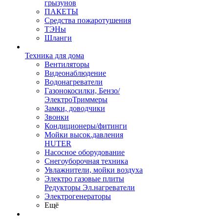
грызунов
ПАКЕТЫ
Средства пожаротушения
ТЭНы
Шланги
Техника для дома
Вентиляторы
Видеонаблюдение
Водонагреватели
Газонокосилки, Бензо/
ЭлектроТриммеры
Замки, доводчики
Звонки
Кондиционеры/фитинги
Мойки высок.давления
HUTER
Насосное оборудование
Снегоуборочная техника
Увлажнители, мойки воздуха
Электро газовые плиты
Редукторы Эл.нагреватели
Электрогенераторы
Ещё