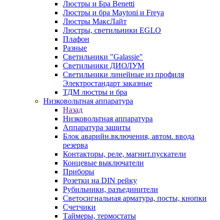
Люстры и Бра Benetti
Люстры и бра Maytoni и Freya
Люстры МаксЛайт
Люстры, светильники EGLO
Плафон
Разные
Светильники "Galassie"
Светильники ДИОЛУМ
Светильники линейные из профиля
Электростандарт заказные
ТДМ люстры и бра
Низковольтная аппаратура
Назад
Низковольтная аппаратура
Аппаратура защиты
Блок аварийн.включения, автом. ввода
резерва
Контакторы, реле, магнит.пускатели
Концевые выключатели
Приборы
Розетки на DIN рейку
Рубильники, разъединители
Светосигнальная арматура, посты, кнопки
Счетчики
Таймеры, термостаты