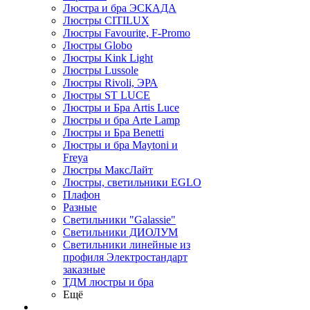
Люстра и бра ЭСКАДА
Люстры CITILUX
Люстры Favourite, F-Promo
Люстры Globo
Люстры Kink Light
Люстры Lussole
Люстры Rivoli, ЭРА
Люстры ST LUCE
Люстры и Бра Artis Luce
Люстры и бра Arte Lamp
Люстры и Бра Benetti
Люстры и бра Maytoni и
Freya
Люстры МаксЛайт
Люстры, светильники EGLO
Плафон
Разные
Светильники "Galassie"
Светильники ДИОЛУМ
Светильники линейные из
профиля Электростандарт
заказные
ТДМ люстры и бра
Ещё