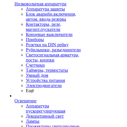
Низковольтная аппаратура
Аппаратура защиты
Блок аварийн.включения,
автом. ввода резерва
Контакторы, реле,
магнит.пускатели
Концевые выключатели
Приборы
Розетки на DIN рейку
Рубильники, разъединители
Светосигнальная арматура,
посты, кнопки
Счетчики
Таймеры, термостаты
Умный дом
Устройства питания
Электродвигатели
Ещё
Освещение
Аппаратура
пускорегулирующая
Декоративный свет
Лампы
Прожекторы светодиодные