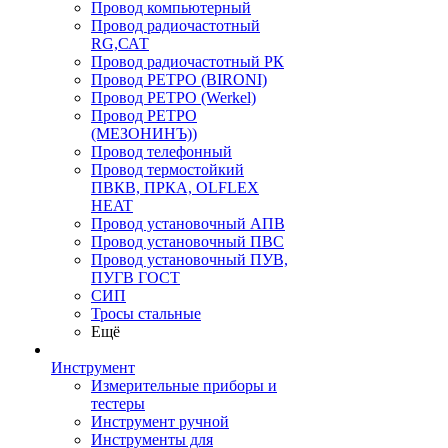
Провод компьютерный
Провод радиочастотный
RG,САТ
Провод радиочастотный РК
Провод РЕТРО (BIRONI)
Провод РЕТРО (Werkel)
Провод РЕТРО
(МЕЗОНИНЪ))
Провод телефонный
Провод термостойкий
ПВКВ, ПРКА, OLFLEX
HEAT
Провод установочный АПВ
Провод установочный ПВС
Провод установочный ПУВ,
ПУГВ ГОСТ
СИП
Тросы стальные
Ещё
Инструмент
Измерительные приборы и
тестеры
Инструмент ручной
Инструменты для