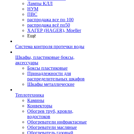
Лампы КЛЛ
НУМ
ПВС
распродажа все по 100
распродажа всё по50
ХАГЕР (HAGER), Moeller
Ещё
Система контроля протечки воды
Шкафы, пластиковые боксы,
аксессуары
Боксы пластиковые
Принадлежности для
распределительных шкафов
Шкафы металлические
Теплотехника
Камины
Конвекторы
Обогрев труб, кровли,
водостоков
Обогреватели инфрактасные
Обогреватели масляные
Обогреватель газовый