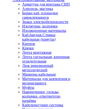
Арматура для монтажа СИП
Аэрозоль, мастика
Бирки каб.,площадки
самоклеющиеся
Знаки электробезопасности
Изоляторы, колпачки
Изоляционные материалы
Каб.бандаж.Стяжки
кабельные (хомуты)
Крепеж
Крюки
Лента монтажная
Лента сигнальная, киперная,
оградительная
Люк ревизионный
металлический
Маркеры кабельные
Материалы для заземления и
молниезащита
Муфты
Наконечники, гильзы,
колпачки. ответвители,
разъёмы
Кабеленесущие системы