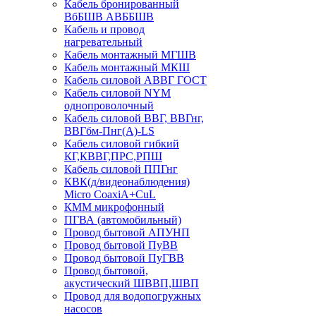
Кабель бронированный
ВбБШВ АВББШВ
Кабель и провод
нагревательный
Кабель монтажный МГШВ
Кабель монтажный МКШ
Кабель силовой АВВГ ГОСТ
Кабель силовой NYM
однопроволочный
Кабель силовой ВВГ, ВВГнг,
ВВГбм-Пнг(А)-LS
Кабель силовой гибкий
КГ,КВВГ,ПРС,РПШ
Кабель силовой ППГнг
КВК(д/видеонаблюдения)
Micro CoaxiA+CuL
КММ микрофонный
ПГВА (автомобильный)
Провод бытовой АПУНП
Провод бытовой ПуВВ
Провод бытовой ПуГВВ
Провод бытовой,
акустический ШВВП,ШВП
Провод для водопогружных
насосов