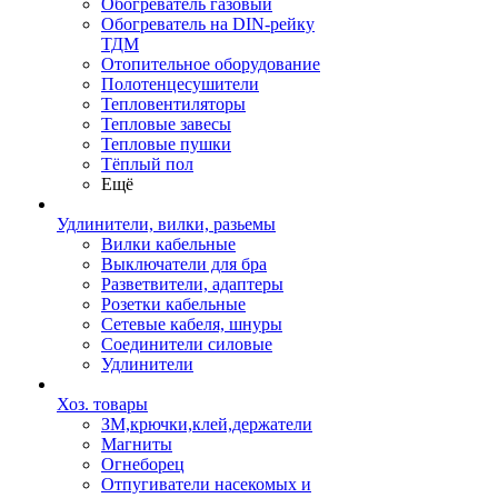
Обогреватель газовый
Обогреватель на DIN-рейку
ТДМ
Отопительное оборудование
Полотенцесушители
Тепловентиляторы
Тепловые завесы
Тепловые пушки
Тёплый пол
Ещё
Удлинители, вилки, разьемы
Вилки кабельные
Выключатели для бра
Разветвители, адаптеры
Розетки кабельные
Сетевые кабеля, шнуры
Соединители силовые
Удлинители
Хоз. товары
ЗМ,крючки,клей,держатели
Магниты
Огнеборец
Отпугиватели насекомых и