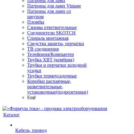
Патроны для ламп
Патроны для ламп Vintage
Патроны для ламп со
шнуром
Пломбы
Сжимы ответвительные
Соединители SKOTCH
Спираль монтажная
Средства защиты, перчатки
ТВ соединения
Телефония/Компьютер
Трубка ХВТ (кембрик)
Трубки и перчатки холодной
усадки
Трубки термоусадочные
Коробки распаячные,
разветвительные,
установочные(подрозетники)
Ещё
Каталог
Кабель, провод