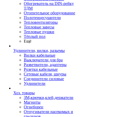
Обогреватель на DIN-рейку
ТДМ
Отопительное оборудование
Полотенцесушители
Тепловентиляторы
Тепловые завесы
Тепловые пушки
Тёплый пол
Ещё
Удлинители, вилки, разьемы
Вилки кабельные
Выключатели для бра
Разветвители, адаптеры
Розетки кабельные
Сетевые кабеля, шнуры
Соединители силовые
Удлинители
Хоз. товары
ЗМ,крючки,клей,держатели
Магниты
Огнеборец
Отпугиватели насекомых и
грызунов