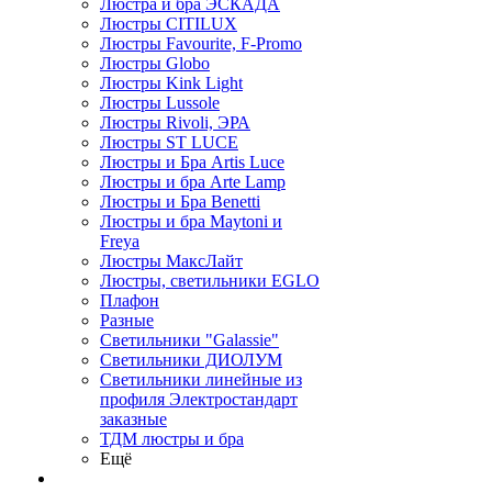
Люстра и бра ЭСКАДА
Люстры CITILUX
Люстры Favourite, F-Promo
Люстры Globo
Люстры Kink Light
Люстры Lussole
Люстры Rivoli, ЭРА
Люстры ST LUCE
Люстры и Бра Artis Luce
Люстры и бра Arte Lamp
Люстры и Бра Benetti
Люстры и бра Maytoni и
Freya
Люстры МаксЛайт
Люстры, светильники EGLO
Плафон
Разные
Светильники "Galassie"
Светильники ДИОЛУМ
Светильники линейные из
профиля Электростандарт
заказные
ТДМ люстры и бра
Ещё