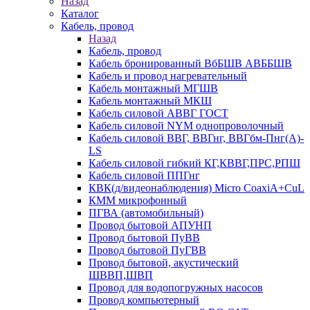
Назад
Каталог
Кабель, провод
Назад
Кабель, провод
Кабель бронированный ВбБШВ АВББШВ
Кабель и провод нагревательный
Кабель монтажный МГШВ
Кабель монтажный МКШ
Кабель силовой АВВГ ГОСТ
Кабель силовой NYM однопроволочный
Кабель силовой ВВГ, ВВГнг, ВВГбм-Пнг(А)-
LS
Кабель силовой гибкий КГ,КВВГ,ПРС,РПШ
Кабель силовой ППГнг
КВК(д/видеонаблюдения) Micro CoaxiA+CuL
КММ микрофонный
ПГВА (автомобильный)
Провод бытовой АПУНП
Провод бытовой ПуВВ
Провод бытовой ПуГВВ
Провод бытовой, акустический
ШВВП,ШВП
Провод для водопогружных насосов
Провод компьютерный