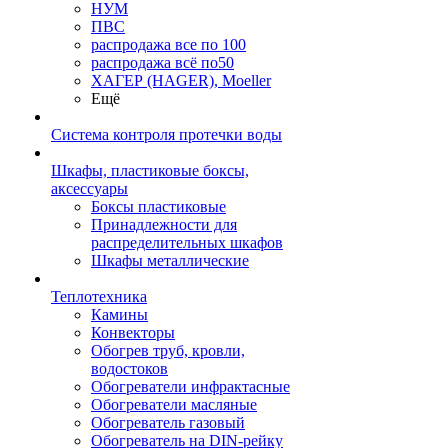
НУМ
ПВС
распродажа все по 100
распродажа всё по50
ХАГЕР (HAGER), Moeller
Ещё
Система контроля протечки воды
Шкафы, пластиковые боксы,
аксессуары
Боксы пластиковые
Принадлежности для
распределительных шкафов
Шкафы металлические
Теплотехника
Камины
Конвекторы
Обогрев труб, кровли,
водостоков
Обогреватели инфрактасные
Обогреватели масляные
Обогреватель газовый
Обогреватель на DIN-рейку