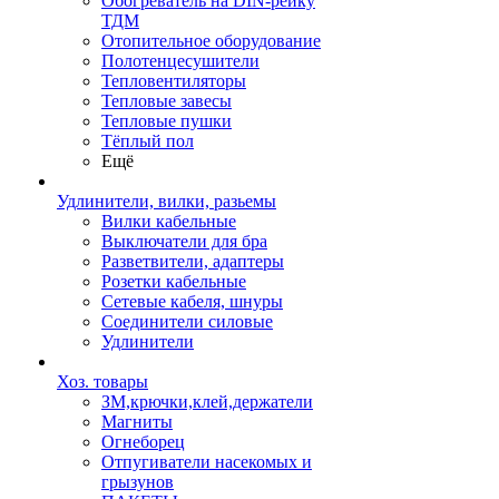
Обогреватель на DIN-рейку
ТДМ
Отопительное оборудование
Полотенцесушители
Тепловентиляторы
Тепловые завесы
Тепловые пушки
Тёплый пол
Ещё
Удлинители, вилки, разьемы
Вилки кабельные
Выключатели для бра
Разветвители, адаптеры
Розетки кабельные
Сетевые кабеля, шнуры
Соединители силовые
Удлинители
Хоз. товары
ЗМ,крючки,клей,держатели
Магниты
Огнеборец
Отпугиватели насекомых и
грызунов