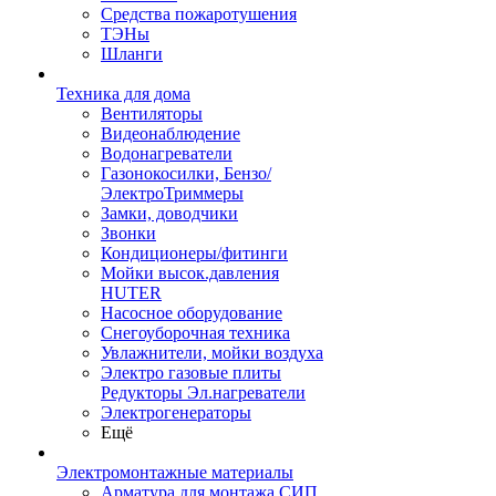
Средства пожаротушения
ТЭНы
Шланги
Техника для дома
Вентиляторы
Видеонаблюдение
Водонагреватели
Газонокосилки, Бензо/
ЭлектроТриммеры
Замки, доводчики
Звонки
Кондиционеры/фитинги
Мойки высок.давления
HUTER
Насосное оборудование
Снегоуборочная техника
Увлажнители, мойки воздуха
Электро газовые плиты
Редукторы Эл.нагреватели
Электрогенераторы
Ещё
Электромонтажные материалы
Арматура для монтажа СИП