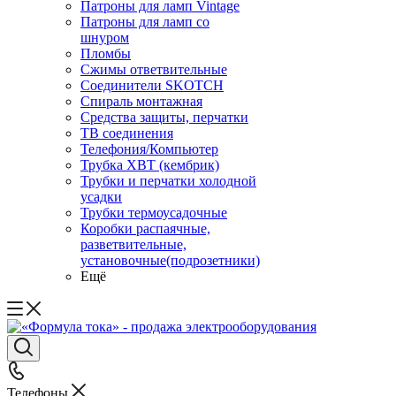
Патроны для ламп Vintage
Патроны для ламп со
шнуром
Пломбы
Сжимы ответвительные
Соединители SKOTCH
Спираль монтажная
Средства защиты, перчатки
ТВ соединения
Телефония/Компьютер
Трубка ХВТ (кембрик)
Трубки и перчатки холодной
усадки
Трубки термоусадочные
Коробки распаячные,
разветвительные,
установочные(подрозетники)
Ещё
Телефоны