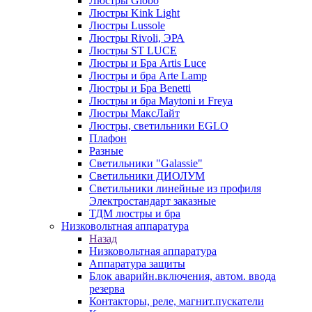
Люстры Globo
Люстры Kink Light
Люстры Lussole
Люстры Rivoli, ЭРА
Люстры ST LUCE
Люстры и Бра Artis Luce
Люстры и бра Arte Lamp
Люстры и Бра Benetti
Люстры и бра Maytoni и Freya
Люстры МаксЛайт
Люстры, светильники EGLO
Плафон
Разные
Светильники "Galassie"
Светильники ДИОЛУМ
Светильники линейные из профиля
Электростандарт заказные
ТДМ люстры и бра
Низковольтная аппаратура
Назад
Низковольтная аппаратура
Аппаратура защиты
Блок аварийн.включения, автом. ввода
резерва
Контакторы, реле, магнит.пускатели