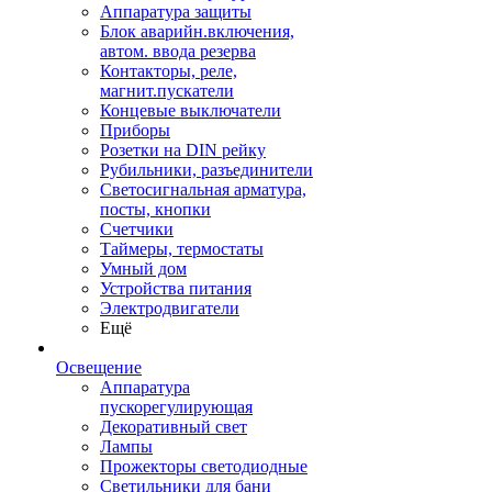
Аппаратура защиты
Блок аварийн.включения,
автом. ввода резерва
Контакторы, реле,
магнит.пускатели
Концевые выключатели
Приборы
Розетки на DIN рейку
Рубильники, разъединители
Светосигнальная арматура,
посты, кнопки
Счетчики
Таймеры, термостаты
Умный дом
Устройства питания
Электродвигатели
Ещё
Освещение
Аппаратура
пускорегулирующая
Декоративный свет
Лампы
Прожекторы светодиодные
Светильники для бани