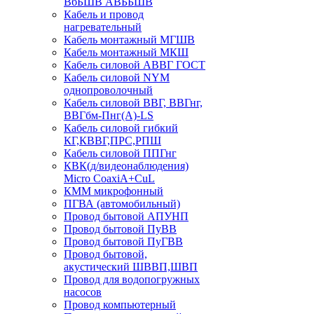
ВбБШВ АВББШВ
Кабель и провод
нагревательный
Кабель монтажный МГШВ
Кабель монтажный МКШ
Кабель силовой АВВГ ГОСТ
Кабель силовой NYM
однопроволочный
Кабель силовой ВВГ, ВВГнг,
ВВГбм-Пнг(А)-LS
Кабель силовой гибкий
КГ,КВВГ,ПРС,РПШ
Кабель силовой ППГнг
КВК(д/видеонаблюдения)
Micro CoaxiA+CuL
КММ микрофонный
ПГВА (автомобильный)
Провод бытовой АПУНП
Провод бытовой ПуВВ
Провод бытовой ПуГВВ
Провод бытовой,
акустический ШВВП,ШВП
Провод для водопогружных
насосов
Провод компьютерный