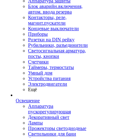
Аппаратура защиты
Блок аварийн.включения,
автом. ввода резерва
Контакторы, реле,
магнит.пускатели
Концевые выключатели
Приборы
Розетки на DIN рейку
Рубильники, разъединители
Светосигнальная арматура,
посты, кнопки
Счетчики
Таймеры, термостаты
Умный дом
Устройства питания
Электродвигатели
Ещё
Освещение
Аппаратура
пускорегулирующая
Декоративный свет
Лампы
Прожекторы светодиодные
Светильники для бани