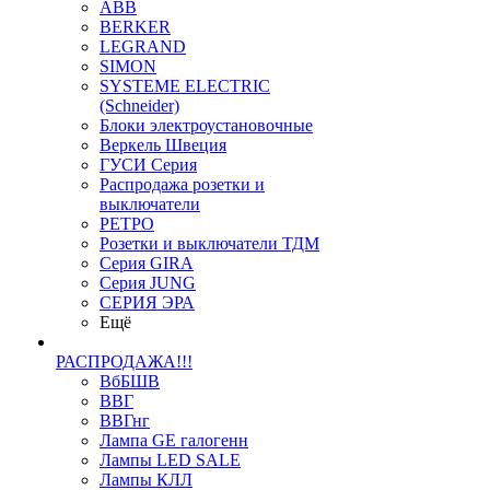
ABB
BERKER
LEGRAND
SIMON
SYSTEME ELECTRIC
(Schneider)
Блоки электроустановочные
Веркель Швеция
ГУСИ Серия
Распродажа розетки и
выключатели
РЕТРО
Розетки и выключатели ТДМ
Серия GIRA
Серия JUNG
СЕРИЯ ЭРА
Ещё
РАСПРОДАЖА!!!
ВбБШВ
ВВГ
ВВГнг
Лампа GE галогенн
Лампы LED SALE
Лампы КЛЛ