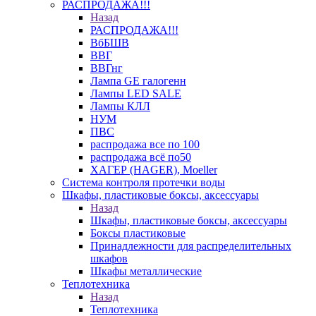
РАСПРОДАЖА!!!
Назад
РАСПРОДАЖА!!!
ВбБШВ
ВВГ
ВВГнг
Лампа GE галогенн
Лампы LED SALE
Лампы КЛЛ
НУМ
ПВС
распродажа все по 100
распродажа всё по50
ХАГЕР (HAGER), Moeller
Система контроля протечки воды
Шкафы, пластиковые боксы, аксессуары
Назад
Шкафы, пластиковые боксы, аксессуары
Боксы пластиковые
Принадлежности для распределительных
шкафов
Шкафы металлические
Теплотехника
Назад
Теплотехника