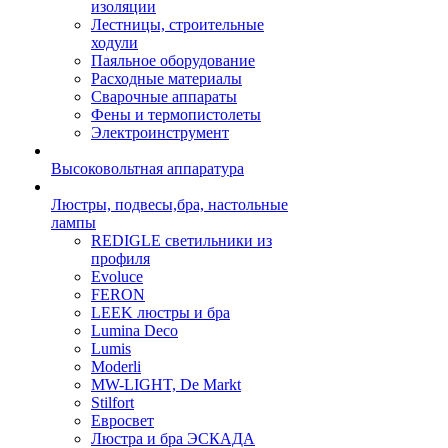
изоляции
Лестницы, строительные
ходули
Паяльное оборудование
Расходные материалы
Сварочные аппараты
Фены и термопистолеты
Электроинструмент
Высоковольтная аппаратура
Люстры, подвесы,бра, настольные
лампы
REDIGLE светильники из
профиля
Evoluce
FERON
LEEK люстры и бра
Lumina Deco
Lumis
Moderli
MW-LIGHT, De Markt
Stilfort
Евросвет
Люстра и бра ЭСКАДА