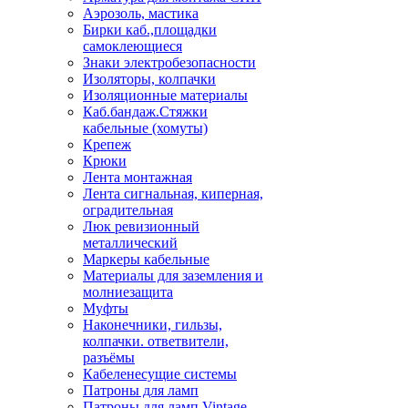
Аэрозоль, мастика
Бирки каб.,площадки
самоклеющиеся
Знаки электробезопасности
Изоляторы, колпачки
Изоляционные материалы
Каб.бандаж.Стяжки
кабельные (хомуты)
Крепеж
Крюки
Лента монтажная
Лента сигнальная, киперная,
оградительная
Люк ревизионный
металлический
Маркеры кабельные
Материалы для заземления и
молниезащита
Муфты
Наконечники, гильзы,
колпачки. ответвители,
разъёмы
Кабеленесущие системы
Патроны для ламп
Патроны для ламп Vintage