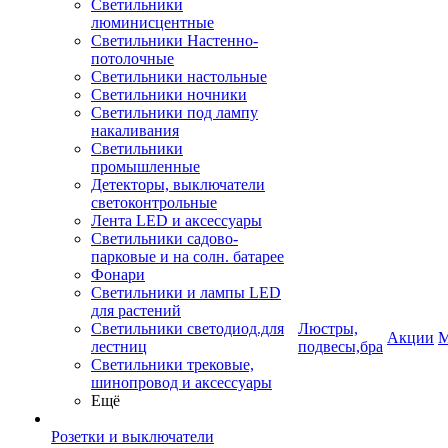
Светильники
люминисцентные
Светильники Настенно-
потолочные
Светильники настольные
Светильники ночники
Светильники под лампу
накаливания
Светильники
промышленные
Детекторы, выключатели
светоконтрольные
Лента LED и аксессуары
Светильники садово-
парковые и на солн. батарее
Фонари
Светильники и лампы LED
для растений
Светильники светодиод.для
Люстры,
Акции
М
лестниц
подвесы,бра
Светильники трековые,
шинопровод и аксессуары
Ещё
Розетки и выключатели