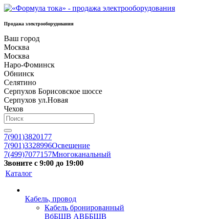
Продажа электрооборудования
Ваш город
Москва
Москва
Наро-Фоминск
Обнинск
Селятино
Серпухов Борисовское шоссе
Серпухов ул.Новая
Чехов
7(901)3820177
7(901)3328996
Освещение
7(499)7077157
Многоканальный
Звоните с 9:00 до 19:00
Каталог
Кабель, провод
Кабель бронированный
ВбБШВ АВББШВ