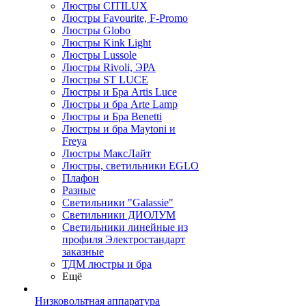
Люстры CITILUX
Люстры Favourite, F-Promo
Люстры Globo
Люстры Kink Light
Люстры Lussole
Люстры Rivoli, ЭРА
Люстры ST LUCE
Люстры и Бра Artis Luce
Люстры и бра Arte Lamp
Люстры и Бра Benetti
Люстры и бра Maytoni и
Freya
Люстры МаксЛайт
Люстры, светильники EGLO
Плафон
Разные
Светильники "Galassie"
Светильники ДИОЛУМ
Светильники линейные из
профиля Электростандарт
заказные
ТДМ люстры и бра
Ещё
Низковольтная аппаратура