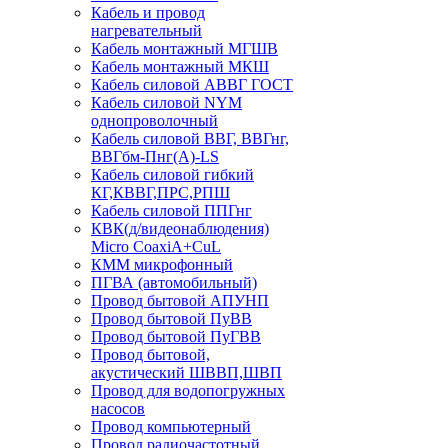
Кабель и провод
нагревательный
Кабель монтажный МГШВ
Кабель монтажный МКШ
Кабель силовой АВВГ ГОСТ
Кабель силовой NYM
однопроволочный
Кабель силовой ВВГ, ВВГнг,
ВВГбм-Пнг(А)-LS
Кабель силовой гибкий
КГ,КВВГ,ПРС,РПШ
Кабель силовой ППГнг
КВК(д/видеонаблюдения)
Micro CoaxiA+CuL
КММ микрофонный
ПГВА (автомобильный)
Провод бытовой АПУНП
Провод бытовой ПуВВ
Провод бытовой ПуГВВ
Провод бытовой,
акустический ШВВП,ШВП
Провод для водопогружных
насосов
Провод компьютерный
Провод радиочастотный