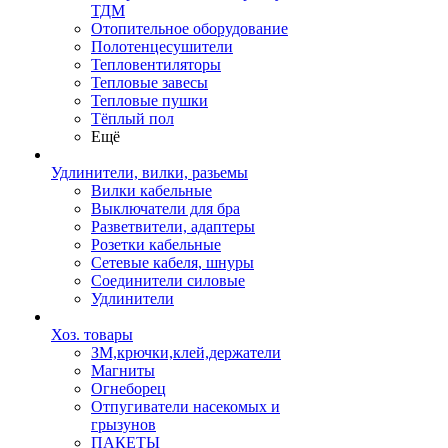
ТДМ
Отопительное оборудование
Полотенцесушители
Тепловентиляторы
Тепловые завесы
Тепловые пушки
Тёплый пол
Ещё
Удлинители, вилки, разьемы
Вилки кабельные
Выключатели для бра
Разветвители, адаптеры
Розетки кабельные
Сетевые кабеля, шнуры
Соединители силовые
Удлинители
Хоз. товары
ЗМ,крючки,клей,держатели
Магниты
Огнеборец
Отпугиватели насекомых и
грызунов
ПАКЕТЫ