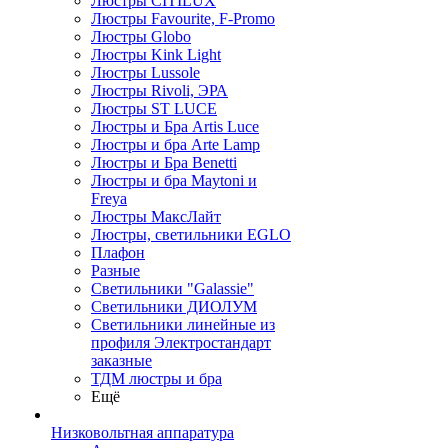
Люстры CITILUX
Люстры Favourite, F-Promo
Люстры Globo
Люстры Kink Light
Люстры Lussole
Люстры Rivoli, ЭРА
Люстры ST LUCE
Люстры и Бра Artis Luce
Люстры и бра Arte Lamp
Люстры и Бра Benetti
Люстры и бра Maytoni и
Freya
Люстры МаксЛайт
Люстры, светильники EGLO
Плафон
Разные
Светильники "Galassie"
Светильники ДИОЛУМ
Светильники линейные из
профиля Электростандарт
заказные
ТДМ люстры и бра
Ещё
Низковольтная аппаратура