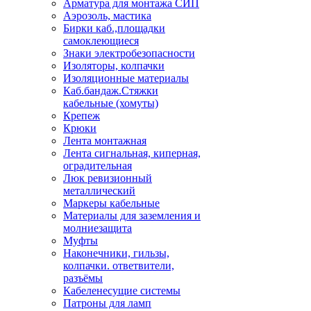
Арматура для монтажа СИП
Аэрозоль, мастика
Бирки каб.,площадки
самоклеющиеся
Знаки электробезопасности
Изоляторы, колпачки
Изоляционные материалы
Каб.бандаж.Стяжки
кабельные (хомуты)
Крепеж
Крюки
Лента монтажная
Лента сигнальная, киперная,
оградительная
Люк ревизионный
металлический
Маркеры кабельные
Материалы для заземления и
молниезащита
Муфты
Наконечники, гильзы,
колпачки. ответвители,
разъёмы
Кабеленесущие системы
Патроны для ламп