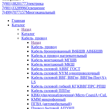
7(901)3820177
Электрика
7(901)3328996
Освещение
7(499)7077157
Многоканальный
Главная
Каталог
Назад
Каталог
Кабель, провод
Назад
Кабель, провод
Кабель бронированный ВбБШВ АВББШВ
Кабель и провод нагревательный
Кабель монтажный МГШВ
Кабель монтажный МКШ
Кабель силовой АВВГ ГОСТ
Кабель силовой NYM однопроволочный
Кабель силовой ВВГ, ВВГнг, ВВГбм-Пнг(А)-
LS
Кабель силовой гибкий КГ,КВВГ,ПРС,РПШ
Кабель силовой ППГнг
КВК(д/видеонаблюдения) Micro CoaxiA+CuL
КММ микрофонный
ПГВА (автомобильный)
Провод бытовой АПУНП