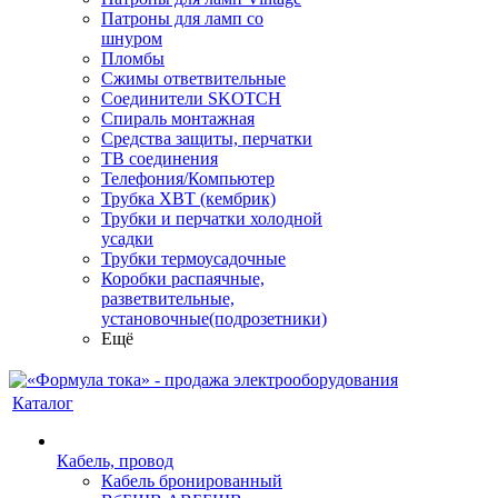
Патроны для ламп со
шнуром
Пломбы
Сжимы ответвительные
Соединители SKOTCH
Спираль монтажная
Средства защиты, перчатки
ТВ соединения
Телефония/Компьютер
Трубка ХВТ (кембрик)
Трубки и перчатки холодной
усадки
Трубки термоусадочные
Коробки распаячные,
разветвительные,
установочные(подрозетники)
Ещё
Каталог
Кабель, провод
Кабель бронированный