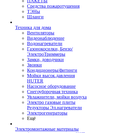
ПАКЕТЫ
Средства пожаротушения
ТЭНы
Шланги
Техника для дома
Вентиляторы
Видеонаблюдение
Водонагреватели
Газонокосилки, Бензо/
ЭлектроТриммеры
Замки, доводчики
Звонки
Кондиционеры/фитинги
Мойки высок.давления
HUTER
Насосное оборудование
Снегоуборочная техника
Увлажнители, мойки воздуха
Электро газовые плиты
Редукторы Эл.нагреватели
Электрогенераторы
Ещё
Электромонтажные материалы