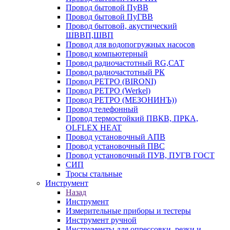
Провод бытовой ПуВВ
Провод бытовой ПуГВВ
Провод бытовой, акустический
ШВВП,ШВП
Провод для водопогружных насосов
Провод компьютерный
Провод радиочастотный RG,САТ
Провод радиочастотный РК
Провод РЕТРО (BIRONI)
Провод РЕТРО (Werkel)
Провод РЕТРО (МЕЗОНИНЪ))
Провод телефонный
Провод термостойкий ПВКВ, ПРКА,
OLFLEX HEAT
Провод установочный АПВ
Провод установочный ПВС
Провод установочный ПУВ, ПУГВ ГОСТ
СИП
Тросы стальные
Инструмент
Назад
Инструмент
Измерительные приборы и тестеры
Инструмент ручной
Инструменты для опрессовки, резки и