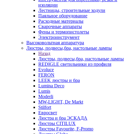
изоляции
Лестницы, строительные ходули
Паяльное оборудование
Расходные материалы
Сварочные аппараты
Фены и термопистолеты
Электроинструмент
Высоковольтная аппаратура
Люстры, подвесы,бра, настольные лампы
Назад
Люстры, подвесы,бра, настольные лампы
REDIGLE светильники из профиля
Evoluce
FERON
LEEK люстры и бра
Lumina Deco
Lumis
Moderli
MW-LIGHT, De Markt
Stilfort
Евросвет
Люстра и бра ЭСКАДА
Люстры CITILUX
Люстры Favourite, F-Promo