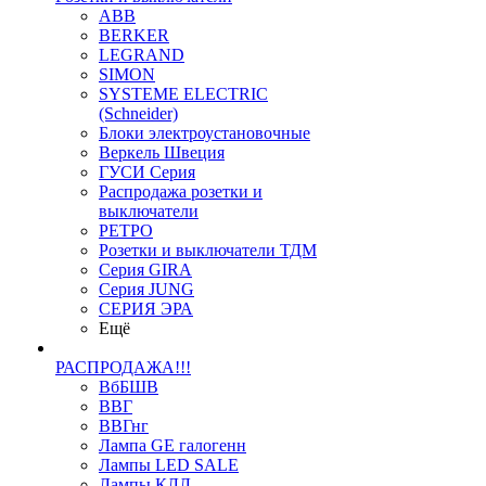
ABB
BERKER
LEGRAND
SIMON
SYSTEME ELECTRIC
(Schneider)
Блоки электроустановочные
Веркель Швеция
ГУСИ Серия
Распродажа розетки и
выключатели
РЕТРО
Розетки и выключатели ТДМ
Серия GIRA
Серия JUNG
СЕРИЯ ЭРА
Ещё
РАСПРОДАЖА!!!
ВбБШВ
ВВГ
ВВГнг
Лампа GE галогенн
Лампы LED SALE
Лампы КЛЛ