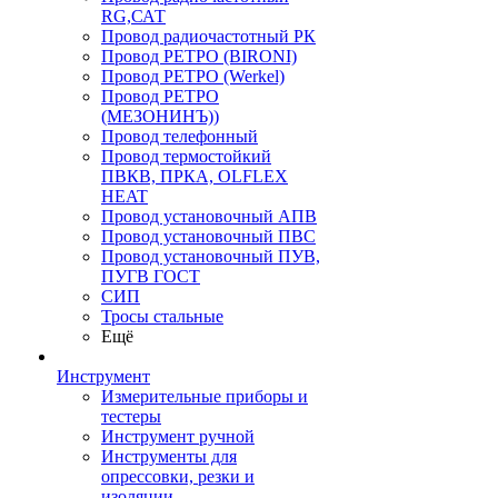
RG,САТ
Провод радиочастотный РК
Провод РЕТРО (BIRONI)
Провод РЕТРО (Werkel)
Провод РЕТРО
(МЕЗОНИНЪ))
Провод телефонный
Провод термостойкий
ПВКВ, ПРКА, OLFLEX
HEAT
Провод установочный АПВ
Провод установочный ПВС
Провод установочный ПУВ,
ПУГВ ГОСТ
СИП
Тросы стальные
Ещё
Инструмент
Измерительные приборы и
тестеры
Инструмент ручной
Инструменты для
опрессовки, резки и
изоляции