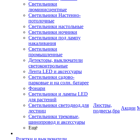
Светильники
люминисцентные
Светильники Настенно-
потолочные
Светильники настольные
Светильники ночники
Светильники под лампу
накаливания
Светильники
промышленные
Детекторы, выключатели
светоконтрольные
Лента LED и аксессуары
Светильники садово-
парковые и на солн. батарее
Фонари
Светильники и лампы LED
для растений
Светильники светодиод.для
Люстры,
Акции
М
лестниц
подвесы,бра
Светильники трековые,
шинопровод и аксессуары
Ещё
Розетки и выключатели