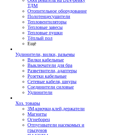
Обогреватель на DIN-рейку
ТДМ
Отопительное оборудование
Полотенцесушители
Тепловентиляторы
Тепловые завесы
Тепловые пушки
Тёплый пол
Ещё
Удлинители, вилки, разьемы
Вилки кабельные
Выключатели для бра
Разветвители, адаптеры
Розетки кабельные
Сетевые кабеля, шнуры
Соединители силовые
Удлинители
Хоз. товары
ЗМ,крючки,клей,держатели
Магниты
Огнеборец
Отпугиватели насекомых и
грызунов