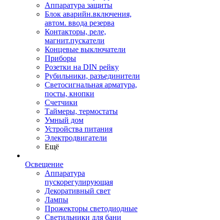
Аппаратура защиты
Блок аварийн.включения,
автом. ввода резерва
Контакторы, реле,
магнит.пускатели
Концевые выключатели
Приборы
Розетки на DIN рейку
Рубильники, разъединители
Светосигнальная арматура,
посты, кнопки
Счетчики
Таймеры, термостаты
Умный дом
Устройства питания
Электродвигатели
Ещё
Освещение
Аппаратура
пускорегулирующая
Декоративный свет
Лампы
Прожекторы светодиодные
Светильники для бани