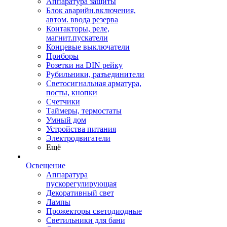
Аппаратура защиты
Блок аварийн.включения,
автом. ввода резерва
Контакторы, реле,
магнит.пускатели
Концевые выключатели
Приборы
Розетки на DIN рейку
Рубильники, разъединители
Светосигнальная арматура,
посты, кнопки
Счетчики
Таймеры, термостаты
Умный дом
Устройства питания
Электродвигатели
Ещё
Освещение
Аппаратура
пускорегулирующая
Декоративный свет
Лампы
Прожекторы светодиодные
Светильники для бани