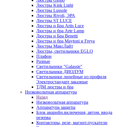
Люстры Globo
Люстры Kink Light
Люстры Lussole
Люстры Rivoli, ЭРА
Люстры ST LUCE
Люстры и Бра Artis Luce
Люстры и бра Arte Lamp
Люстры и Бра Benetti
Люстры и бра Maytoni и Freya
Люстры МаксЛайт
Люстры, светильники EGLO
Плафон
Разные
Светильники "Galassie"
Светильники ДИОЛУМ
Светильники линейные из профиля
Электростандарт заказные
ТДМ люстры и бра
Низковольтная аппаратура
Назад
Низковольтная аппаратура
Аппаратура защиты
Блок аварийн.включения, автом. ввода
резерва
Контакторы, реле, магнит.пускатели