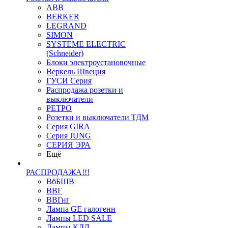
ABB
BERKER
LEGRAND
SIMON
SYSTEME ELECTRIC
(Schneider)
Блоки электроустановочные
Веркель Швеция
ГУСИ Серия
Распродажа розетки и
выключатели
РЕТРО
Розетки и выключатели ТДМ
Серия GIRA
Серия JUNG
СЕРИЯ ЭРА
Ещё
РАСПРОДАЖА!!!
ВбБШВ
ВВГ
ВВГнг
Лампа GE галогенн
Лампы LED SALE
Лампы КЛЛ