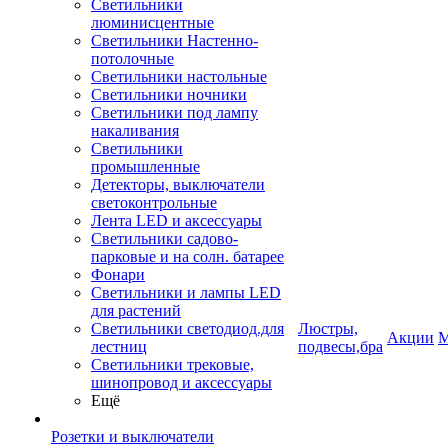
Светильники
люминисцентные
Светильники Настенно-
потолочные
Светильники настольные
Светильники ночники
Светильники под лампу
накаливания
Светильники
промышленные
Детекторы, выключатели
светоконтрольные
Лента LED и аксессуары
Светильники садово-
парковые и на солн. батарее
Фонари
Светильники и лампы LED
для растений
Светильники светодиод.для
Люстры,
Акции
М
лестниц
подвесы,бра
Светильники трековые,
шинопровод и аксессуары
Ещё
Розетки и выключатели