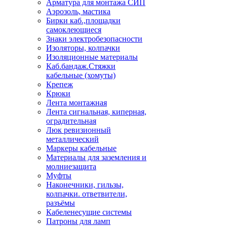
Арматура для монтажа СИП
Аэрозоль, мастика
Бирки каб.,площадки
самоклеющиеся
Знаки электробезопасности
Изоляторы, колпачки
Изоляционные материалы
Каб.бандаж.Стяжки
кабельные (хомуты)
Крепеж
Крюки
Лента монтажная
Лента сигнальная, киперная,
оградительная
Люк ревизионный
металлический
Маркеры кабельные
Материалы для заземления и
молниезащита
Муфты
Наконечники, гильзы,
колпачки. ответвители,
разъёмы
Кабеленесущие системы
Патроны для ламп