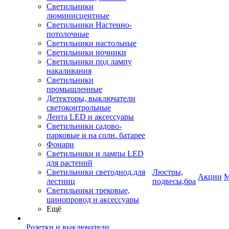
Светильники
люминисцентные
Светильники Настенно-
потолочные
Светильники настольные
Светильники ночники
Светильники под лампу
накаливания
Светильники
промышленные
Детекторы, выключатели
светоконтрольные
Лента LED и аксессуары
Светильники садово-
парковые и на солн. батарее
Фонари
Светильники и лампы LED
для растений
Светильники светодиод.для
Люстры,
Акции
М
лестниц
подвесы,бра
Светильники трековые,
шинопровод и аксессуары
Ещё
Розетки и выключатели