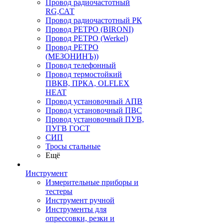
Провод радиочастотный
RG,САТ
Провод радиочастотный РК
Провод РЕТРО (BIRONI)
Провод РЕТРО (Werkel)
Провод РЕТРО
(МЕЗОНИНЪ))
Провод телефонный
Провод термостойкий
ПВКВ, ПРКА, OLFLEX
HEAT
Провод установочный АПВ
Провод установочный ПВС
Провод установочный ПУВ,
ПУГВ ГОСТ
СИП
Тросы стальные
Ещё
Инструмент
Измерительные приборы и
тестеры
Инструмент ручной
Инструменты для
опрессовки, резки и