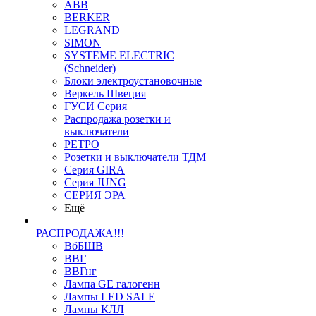
ABB
BERKER
LEGRAND
SIMON
SYSTEME ELECTRIC
(Schneider)
Блоки электроустановочные
Веркель Швеция
ГУСИ Серия
Распродажа розетки и
выключатели
РЕТРО
Розетки и выключатели ТДМ
Серия GIRA
Серия JUNG
СЕРИЯ ЭРА
Ещё
РАСПРОДАЖА!!!
ВбБШВ
ВВГ
ВВГнг
Лампа GE галогенн
Лампы LED SALE
Лампы КЛЛ