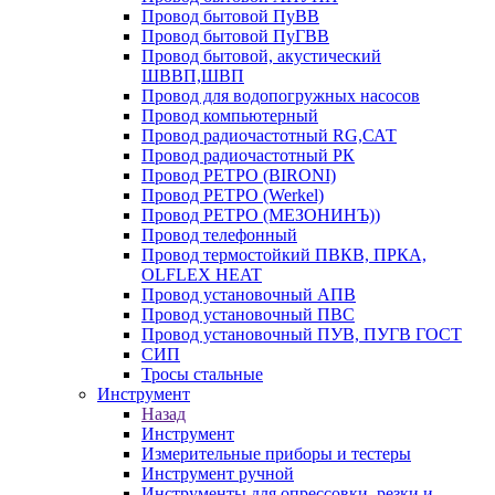
Провод бытовой ПуВВ
Провод бытовой ПуГВВ
Провод бытовой, акустический
ШВВП,ШВП
Провод для водопогружных насосов
Провод компьютерный
Провод радиочастотный RG,САТ
Провод радиочастотный РК
Провод РЕТРО (BIRONI)
Провод РЕТРО (Werkel)
Провод РЕТРО (МЕЗОНИНЪ))
Провод телефонный
Провод термостойкий ПВКВ, ПРКА,
OLFLEX HEAT
Провод установочный АПВ
Провод установочный ПВС
Провод установочный ПУВ, ПУГВ ГОСТ
СИП
Тросы стальные
Инструмент
Назад
Инструмент
Измерительные приборы и тестеры
Инструмент ручной
Инструменты для опрессовки, резки и