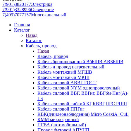
7(901)3820177
Электрика
7(901)3328996
Освещение
7(499)7077157
Многоканальный
Главная
Каталог
Назад
Каталог
Кабель, провод
Назад
Кабель, провод
Кабель бронированный ВбБШВ АВББШВ
Кабель и провод нагревательный
Кабель монтажный МГШВ
Кабель монтажный МКШ
Кабель силовой АВВГ ГОСТ
Кабель силовой NYM однопроволочный
Кабель силовой ВВГ, ВВГнг, ВВГбм-Пнг(А)-
LS
Кабель силовой гибкий КГ,КВВГ,ПРС,РПШ
Кабель силовой ППГнг
КВК(д/видеонаблюдения) Micro CoaxiA+CuL
КММ микрофонный
ПГВА (автомобильный)
Провод бытовой АПУНП