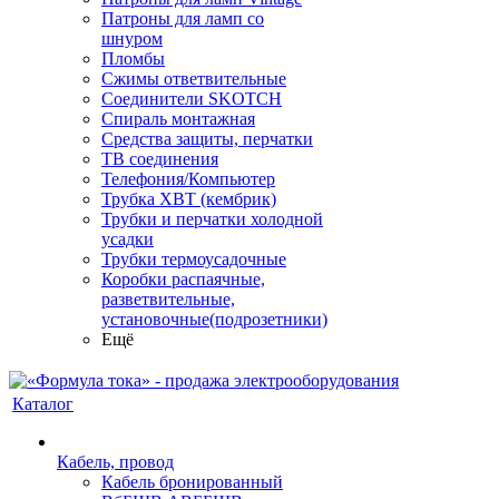
Патроны для ламп со
шнуром
Пломбы
Сжимы ответвительные
Соединители SKOTCH
Спираль монтажная
Средства защиты, перчатки
ТВ соединения
Телефония/Компьютер
Трубка ХВТ (кембрик)
Трубки и перчатки холодной
усадки
Трубки термоусадочные
Коробки распаячные,
разветвительные,
установочные(подрозетники)
Ещё
Каталог
Кабель, провод
Кабель бронированный