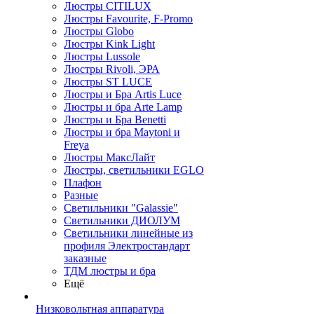
Люстры CITILUX
Люстры Favourite, F-Promo
Люстры Globo
Люстры Kink Light
Люстры Lussole
Люстры Rivoli, ЭРА
Люстры ST LUCE
Люстры и Бра Artis Luce
Люстры и бра Arte Lamp
Люстры и Бра Benetti
Люстры и бра Maytoni и
Freya
Люстры МаксЛайт
Люстры, светильники EGLO
Плафон
Разные
Светильники "Galassie"
Светильники ДИОЛУМ
Светильники линейные из
профиля Электростандарт
заказные
ТДМ люстры и бра
Ещё
Низковольтная аппаратура