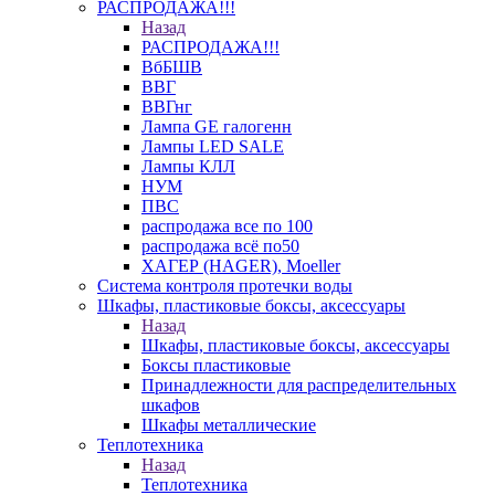
РАСПРОДАЖА!!!
Назад
РАСПРОДАЖА!!!
ВбБШВ
ВВГ
ВВГнг
Лампа GE галогенн
Лампы LED SALE
Лампы КЛЛ
НУМ
ПВС
распродажа все по 100
распродажа всё по50
ХАГЕР (HAGER), Moeller
Система контроля протечки воды
Шкафы, пластиковые боксы, аксессуары
Назад
Шкафы, пластиковые боксы, аксессуары
Боксы пластиковые
Принадлежности для распределительных
шкафов
Шкафы металлические
Теплотехника
Назад
Теплотехника