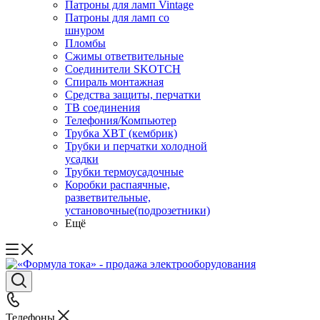
Патроны для ламп Vintage
Патроны для ламп со
шнуром
Пломбы
Сжимы ответвительные
Соединители SKOTCH
Спираль монтажная
Средства защиты, перчатки
ТВ соединения
Телефония/Компьютер
Трубка ХВТ (кембрик)
Трубки и перчатки холодной
усадки
Трубки термоусадочные
Коробки распаячные,
разветвительные,
установочные(подрозетники)
Ещё
Телефоны