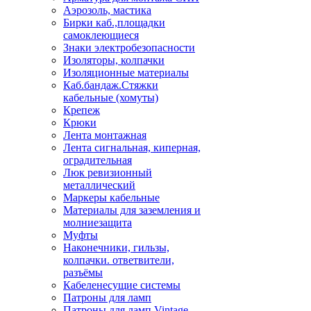
Аэрозоль, мастика
Бирки каб.,площадки
самоклеющиеся
Знаки электробезопасности
Изоляторы, колпачки
Изоляционные материалы
Каб.бандаж.Стяжки
кабельные (хомуты)
Крепеж
Крюки
Лента монтажная
Лента сигнальная, киперная,
оградительная
Люк ревизионный
металлический
Маркеры кабельные
Материалы для заземления и
молниезащита
Муфты
Наконечники, гильзы,
колпачки. ответвители,
разъёмы
Кабеленесущие системы
Патроны для ламп
Патроны для ламп Vintage