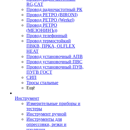
RG,САТ
Провод радиочастотный РК
Провод РЕТРО (BIRONI)
Провод РЕТРО (Werkel)
Провод РЕТРО
(МЕЗОНИНЪ))
Провод телефонный
Провод термостойкий
ПВКВ, ПРКА, OLFLEX
HEAT
Провод установочный АПВ
Провод установочный ПВС
Провод установочный ПУВ,
ПУГВ ГОСТ
СИП
Тросы стальные
Ещё
Инструмент
Измерительные приборы и
тестеры
Инструмент ручной
Инструменты для
опрессовки, резки и
изоляции