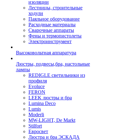
изоляции
Лестницы, строительные
ходули
Паяльное оборудование
Расходные материалы
Сварочные аппараты
Фены и термопистолеты
Электроинструмент
Высоковольтная аппаратура
Люстры, подвесы,бра, настольные
лампы
REDIGLE светильники из
профиля
Evoluce
FERON
LEEK люстры и бра
Lumina Deco
Lumis
Moderli
MW-LIGHT, De Markt
Stilfort
Евросвет
Люстра и бра ЭСКАДА