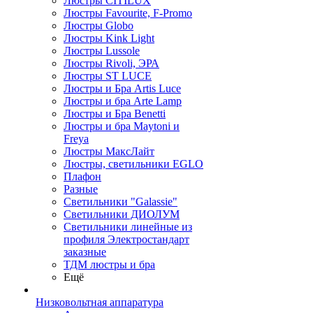
Люстры CITILUX
Люстры Favourite, F-Promo
Люстры Globo
Люстры Kink Light
Люстры Lussole
Люстры Rivoli, ЭРА
Люстры ST LUCE
Люстры и Бра Artis Luce
Люстры и бра Arte Lamp
Люстры и Бра Benetti
Люстры и бра Maytoni и
Freya
Люстры МаксЛайт
Люстры, светильники EGLO
Плафон
Разные
Светильники "Galassie"
Светильники ДИОЛУМ
Светильники линейные из
профиля Электростандарт
заказные
ТДМ люстры и бра
Ещё
Низковольтная аппаратура