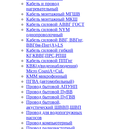
Кабель и провод
нагревательный
Кабель монтажный МГШВ
Кабель монтажный МКШ
Кабель силовой АВВГ ГОСТ
Кабель силовой NYM
однопроволочный
Кабель силовой ВВГ, ВВГнг,
ВВГбм-Пнг(А)-LS
Кабель силовой гибкий
КГ,КВВГ,ПРС,РПШ
Кабель силовой ППГнг
КВК(д/видеонаблюдения)
Micro CoaxiA+CuL
КММ микрофонный
ПГВА (автомобильный)
Провод бытовой АПУНП
Провод бытовой ПуВВ
Провод бытовой ПуГВВ
Провод бытовой,
акустический ШВВП,ШВП
Провод для водопогружных
насосов
Провод компьютерный
Провод радиочастотный