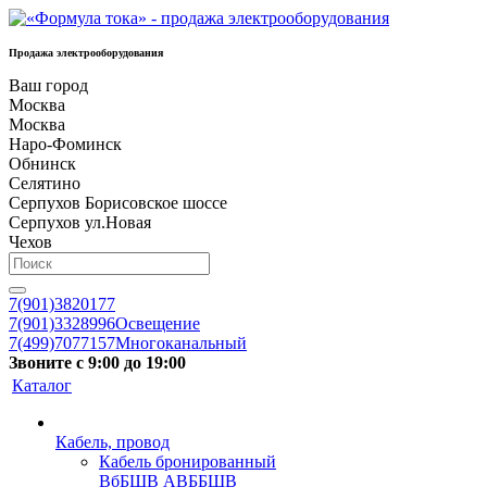
Продажа электрооборудования
Ваш город
Москва
Москва
Наро-Фоминск
Обнинск
Селятино
Серпухов Борисовское шоссе
Серпухов ул.Новая
Чехов
7(901)3820177
7(901)3328996
Освещение
7(499)7077157
Многоканальный
Звоните с 9:00 до 19:00
Каталог
Кабель, провод
Кабель бронированный
ВбБШВ АВББШВ