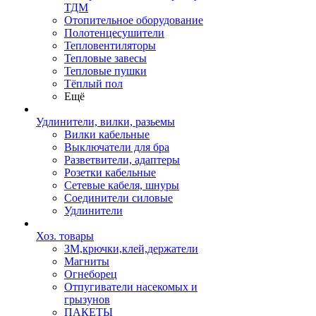
ТДМ
Отопительное оборудование
Полотенцесушители
Тепловентиляторы
Тепловые завесы
Тепловые пушки
Тёплый пол
Ещё
Удлинители, вилки, разьемы
Вилки кабельные
Выключатели для бра
Разветвители, адаптеры
Розетки кабельные
Сетевые кабеля, шнуры
Соединители силовые
Удлинители
Хоз. товары
ЗМ,крючки,клей,держатели
Магниты
Огнеборец
Отпугиватели насекомых и
грызунов
ПАКЕТЫ