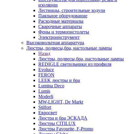
изоляции
Лестницы, строительные ходули
Паяльное оборудование
Расходные материалы
Сварочные аппараты
Фены и термопистолеты
Электроинструмент
Высоковольтная аппаратура
Люстры, подвесы,бра, настольные лампы
Назад
Люстры, подвесы,бра, настольные лампы
REDIGLE светильники из профиля
Evoluce
FERON
LEEK люстры и бра
Lumina Deco
Lumis
Moderli
MW-LIGHT, De Markt
Stilfort
Евросвет
Люстра и бра ЭСКАДА
Люстры CITILUX
Люстры Favourite, F-Promo