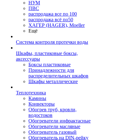
НУМ
ПВС
распродажа все по 100
распродажа всё по50
ХАГЕР (HAGER), Moeller
Ещё
Система контроля протечки воды
Шкафы, пластиковые боксы,
аксессуары
Боксы пластиковые
Принадлежности для
распределительных шкафов
Шкафы металлические
Теплотехника
Камины
Конвекторы
Обогрев труб, кровли,
водостоков
Обогреватели инфрактасные
Обогреватели масляные
Обогреватель газовый
Обогреватель на DIN-рейку