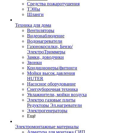
Средства пожаротушения
ТЭНы
Шланги
Техника для дома
Вентиляторы
Видеонаблюдение
Водонагреватели
Газонокосилки, Бензо/
ЭлектроТриммеры
Замки, доводчики
Звонки
Кондиционеры/фитинги
Мойки высок.давления
HUTER
Насосное оборудование
Снегоуборочная техника
Увлажнители, мойки воздуха
Электро газовые плиты
Редукторы Эл.нагреватели
Электрогенераторы
Ещё
Электромонтажные материалы
Арматура для монтажа СИП