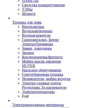
ПАКЕТЫ
Средства пожаротушения
ТЭНы
Шланги
Техника для дома
Вентиляторы
Видеонаблюдение
Водонагреватели
Газонокосилки, Бензо/
ЭлектроТриммеры
Замки, доводчики
Звонки
Кондиционеры/фитинги
Мойки высок.давления
HUTER
Насосное оборудование
Снегоуборочная техника
Увлажнители, мойки воздуха
Электро газовые плиты
Редукторы Эл.нагреватели
Электрогенераторы
Ещё
Электромонтажные материалы