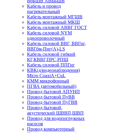
ВбБШВ АВББШВ
Кабель и провод
нагревательный
Кабель монтажный МГШВ
Кабель монтажный МКШ
Кабель силовой АВВГ ГОСТ
Кабель силовой NYM
однопроволочный
Кабель силовой ВВГ, ВВГнг,
ВВГбм-Пнг(А)-LS
Кабель силовой гибкий
КГ,КВВГ,ПРС,РПШ
Кабель силовой ППГнг
КВК(д/видеонаблюдения)
Micro CoaxiA+CuL
КММ микрофонный
ПГВА (автомобильный)
Провод бытовой АПУНП
Провод бытовой ПуВВ
Провод бытовой ПуГВВ
Провод бытовой,
акустический ШВВП,ШВП
Провод для водопогружных
насосов
Провод компьютерный