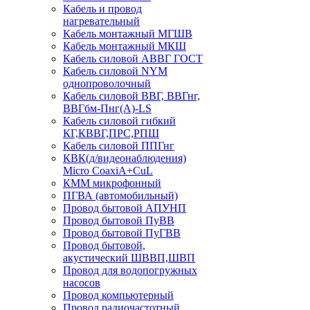
Кабель и провод
нагревательный
Кабель монтажный МГШВ
Кабель монтажный МКШ
Кабель силовой АВВГ ГОСТ
Кабель силовой NYM
однопроволочный
Кабель силовой ВВГ, ВВГнг,
ВВГбм-Пнг(А)-LS
Кабель силовой гибкий
КГ,КВВГ,ПРС,РПШ
Кабель силовой ППГнг
КВК(д/видеонаблюдения)
Micro CoaxiA+CuL
КММ микрофонный
ПГВА (автомобильный)
Провод бытовой АПУНП
Провод бытовой ПуВВ
Провод бытовой ПуГВВ
Провод бытовой,
акустический ШВВП,ШВП
Провод для водопогружных
насосов
Провод компьютерный
Провод радиочастотный