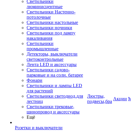
Светильники
люминисцентные
Светильники Настенно-
потолочные
Светильники настольные
Светильники ночники
Светильники под лампу
накаливания
Светильники
промышленные
Детекторы, выключатели
светоконтрольные
Лента LED и аксессуары
Светильники садово-
парковые и на солн. батарее
Фонари
Светильники и лампы LED
для растений
Светильники светодиод.для
Люстры,
Акции
М
лестниц
подвесы,бра
Светильники трековые,
шинопровод и аксессуары
Ещё
Розетки и выключатели