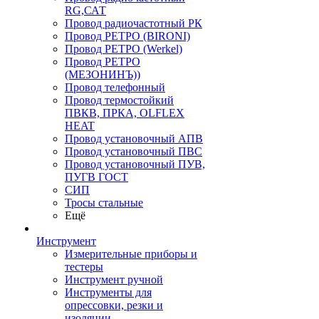
RG,САТ
Провод радиочастотный РК
Провод РЕТРО (BIRONI)
Провод РЕТРО (Werkel)
Провод РЕТРО
(МЕЗОНИНЪ))
Провод телефонный
Провод термостойкий
ПВКВ, ПРКА, OLFLEX
HEAT
Провод установочный АПВ
Провод установочный ПВС
Провод установочный ПУВ,
ПУГВ ГОСТ
СИП
Тросы стальные
Ещё
Инструмент
Измерительные приборы и
тестеры
Инструмент ручной
Инструменты для
опрессовки, резки и
изоляции