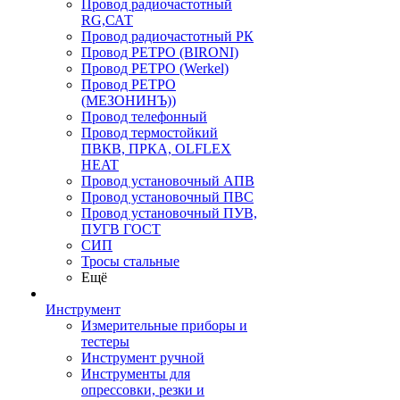
Провод радиочастотный
RG,САТ
Провод радиочастотный РК
Провод РЕТРО (BIRONI)
Провод РЕТРО (Werkel)
Провод РЕТРО
(МЕЗОНИНЪ))
Провод телефонный
Провод термостойкий
ПВКВ, ПРКА, OLFLEX
HEAT
Провод установочный АПВ
Провод установочный ПВС
Провод установочный ПУВ,
ПУГВ ГОСТ
СИП
Тросы стальные
Ещё
Инструмент
Измерительные приборы и
тестеры
Инструмент ручной
Инструменты для
опрессовки, резки и