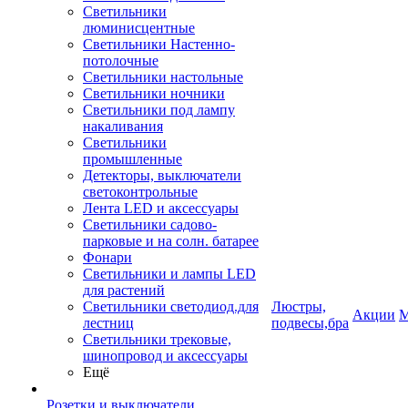
Светильники
люминисцентные
Светильники Настенно-
потолочные
Светильники настольные
Светильники ночники
Светильники под лампу
накаливания
Светильники
промышленные
Детекторы, выключатели
светоконтрольные
Лента LED и аксессуары
Светильники садово-
парковые и на солн. батарее
Фонари
Светильники и лампы LED
для растений
Светильники светодиод.для
Люстры,
Акции
М
лестниц
подвесы,бра
Светильники трековые,
шинопровод и аксессуары
Ещё
Розетки и выключатели