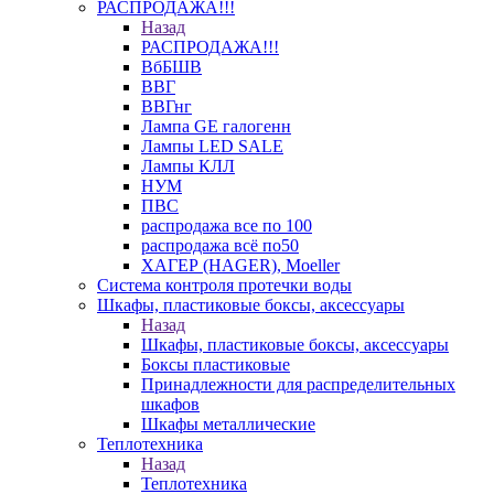
РАСПРОДАЖА!!!
Назад
РАСПРОДАЖА!!!
ВбБШВ
ВВГ
ВВГнг
Лампа GE галогенн
Лампы LED SALE
Лампы КЛЛ
НУМ
ПВС
распродажа все по 100
распродажа всё по50
ХАГЕР (HAGER), Moeller
Система контроля протечки воды
Шкафы, пластиковые боксы, аксессуары
Назад
Шкафы, пластиковые боксы, аксессуары
Боксы пластиковые
Принадлежности для распределительных
шкафов
Шкафы металлические
Теплотехника
Назад
Теплотехника