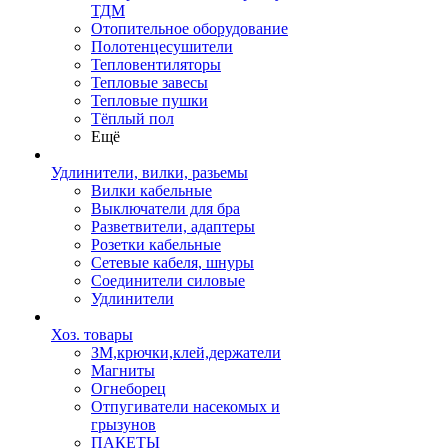
ТДМ
Отопительное оборудование
Полотенцесушители
Тепловентиляторы
Тепловые завесы
Тепловые пушки
Тёплый пол
Ещё
Удлинители, вилки, разьемы
Вилки кабельные
Выключатели для бра
Разветвители, адаптеры
Розетки кабельные
Сетевые кабеля, шнуры
Соединители силовые
Удлинители
Хоз. товары
ЗМ,крючки,клей,держатели
Магниты
Огнеборец
Отпугиватели насекомых и
грызунов
ПАКЕТЫ