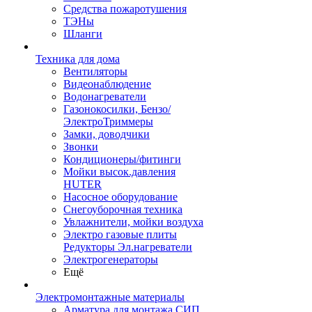
Средства пожаротушения
ТЭНы
Шланги
Техника для дома
Вентиляторы
Видеонаблюдение
Водонагреватели
Газонокосилки, Бензо/
ЭлектроТриммеры
Замки, доводчики
Звонки
Кондиционеры/фитинги
Мойки высок.давления
HUTER
Насосное оборудование
Снегоуборочная техника
Увлажнители, мойки воздуха
Электро газовые плиты
Редукторы Эл.нагреватели
Электрогенераторы
Ещё
Электромонтажные материалы
Арматура для монтажа СИП