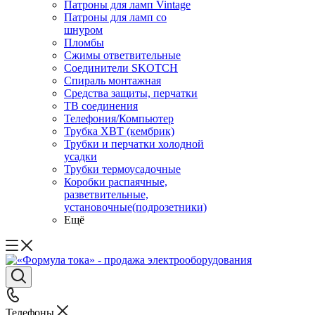
Патроны для ламп Vintage
Патроны для ламп со
шнуром
Пломбы
Сжимы ответвительные
Соединители SKOTCH
Спираль монтажная
Средства защиты, перчатки
ТВ соединения
Телефония/Компьютер
Трубка ХВТ (кембрик)
Трубки и перчатки холодной
усадки
Трубки термоусадочные
Коробки распаячные,
разветвительные,
установочные(подрозетники)
Ещё
Телефоны