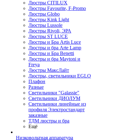
Люстры CITILUX
Люстры Favourite, F-Promo
Люстры Globo
Люстры Kink Light
Люстры Lussole
Люстры Rivoli, ЭРА
Люстры ST LUCE
Люстры и Бра Artis Luce
Люстры и бра Arte Lamp
Люстры и Бра Benetti
Люстры и бра Maytoni и
Freya
Люстры МаксЛайт
Люстры, светильники EGLO
Плафон
Разные
Светильники "Galassie"
Светильники ДИОЛУМ
Светильники линейные из
профиля Электростандарт
заказные
ТДМ люстры и бра
Ещё
Низковольтная аппаратура