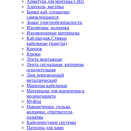
Арматура для монтажа СИП
Аэрозоль, мастика
Бирки каб.,площадки
самоклеющиеся
Знаки электробезопасности
Изоляторы, колпачки
Изоляционные материалы
Каб.бандаж.Стяжки
кабельные (хомуты)
Крепеж
Крюки
Лента монтажная
Лента сигнальная, киперная,
оградительная
Люк ревизионный
металлический
Маркеры кабельные
Материалы для заземления и
молниезащита
Муфты
Наконечники, гильзы,
колпачки. ответвители,
разъёмы
Кабеленесущие системы
Патроны для ламп