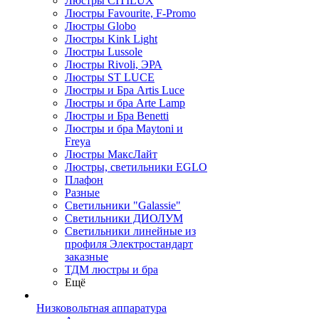
Люстры CITILUX
Люстры Favourite, F-Promo
Люстры Globo
Люстры Kink Light
Люстры Lussole
Люстры Rivoli, ЭРА
Люстры ST LUCE
Люстры и Бра Artis Luce
Люстры и бра Arte Lamp
Люстры и Бра Benetti
Люстры и бра Maytoni и
Freya
Люстры МаксЛайт
Люстры, светильники EGLO
Плафон
Разные
Светильники "Galassie"
Светильники ДИОЛУМ
Светильники линейные из
профиля Электростандарт
заказные
ТДМ люстры и бра
Ещё
Низковольтная аппаратура