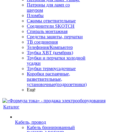
Патроны для ламп со
шнуром
Пломбы
Сжимы ответвительные
Соединители SKOTCH
Спираль монтажная
Средства защиты, перчатки
ТВ соединения
Телефония/Компьютер
Трубка ХВТ (кембрик)
Трубки и перчатки холодной
усадки
Трубки термоусадочные
Коробки распаячные,
разветвительные,
установочные(подрозетники)
Ещё
Каталог
Кабель, провод
Кабель бронированный