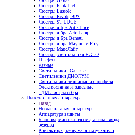
Люстры Globo
Люстры Kink Light
Люстры Lussole
Люстры Rivoli, ЭРА
Люстры ST LUCE
Люстры и Бра Artis Luce
Люстры и бра Arte Lamp
Люстры и Бра Benetti
Люстры и бра Maytoni и Freya
Люстры МаксЛайт
Люстры, светильники EGLO
Плафон
Разные
Светильники "Galassie"
Светильники ДИОЛУМ
Светильники линейные из профиля
Электростандарт заказные
ТДМ люстры и бра
Низковольтная аппаратура
Назад
Низковольтная аппаратура
Аппаратура защиты
Блок аварийн.включения, автом. ввода
резерва
Контакторы, реле, магнит.пускатели