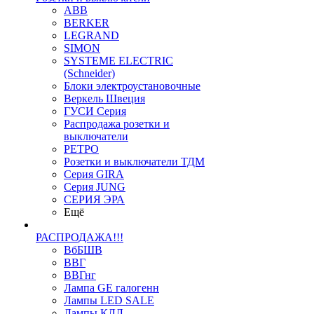
ABB
BERKER
LEGRAND
SIMON
SYSTEME ELECTRIC
(Schneider)
Блоки электроустановочные
Веркель Швеция
ГУСИ Серия
Распродажа розетки и
выключатели
РЕТРО
Розетки и выключатели ТДМ
Серия GIRA
Серия JUNG
СЕРИЯ ЭРА
Ещё
РАСПРОДАЖА!!!
ВбБШВ
ВВГ
ВВГнг
Лампа GE галогенн
Лампы LED SALE
Лампы КЛЛ