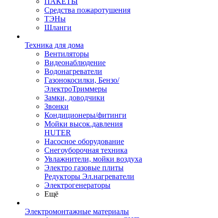
ПАКЕТЫ
Средства пожаротушения
ТЭНы
Шланги
Техника для дома
Вентиляторы
Видеонаблюдение
Водонагреватели
Газонокосилки, Бензо/
ЭлектроТриммеры
Замки, доводчики
Звонки
Кондиционеры/фитинги
Мойки высок.давления
HUTER
Насосное оборудование
Снегоуборочная техника
Увлажнители, мойки воздуха
Электро газовые плиты
Редукторы Эл.нагреватели
Электрогенераторы
Ещё
Электромонтажные материалы