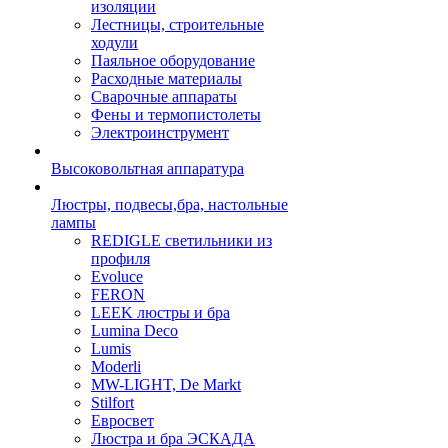
изоляции
Лестницы, строительные
ходули
Паяльное оборудование
Расходные материалы
Сварочные аппараты
Фены и термопистолеты
Электроинструмент
Высоковольтная аппаратура
Люстры, подвесы,бра, настольные
лампы
REDIGLE светильники из
профиля
Evoluce
FERON
LEEK люстры и бра
Lumina Deco
Lumis
Moderli
MW-LIGHT, De Markt
Stilfort
Евросвет
Люстра и бра ЭСКАДА