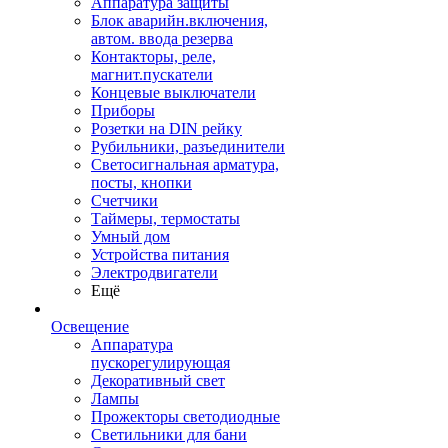
Аппаратура защиты
Блок аварийн.включения,
автом. ввода резерва
Контакторы, реле,
магнит.пускатели
Концевые выключатели
Приборы
Розетки на DIN рейку
Рубильники, разъединители
Светосигнальная арматура,
посты, кнопки
Счетчики
Таймеры, термостаты
Умный дом
Устройства питания
Электродвигатели
Ещё
Освещение
Аппаратура
пускорегулирующая
Декоративный свет
Лампы
Прожекторы светодиодные
Светильники для бани