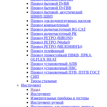
Провод бытовой ПуВВ
Провод бытовой ПуГВВ
Провод бытовой, акустический
ШВВП,ШВП
Провод для водопогружных насосов
Провод компьютерный
Провод радиочастотный RG,САТ
Провод радиочастотный РК
Провод РЕТРО (BIRONI)
Провод РЕТРО (Werkel)
Провод РЕТРО (МЕЗОНИНЪ))
Провод телефонный
Провод термостойкий ПВКВ, ПРКА,
OLFLEX HEAT
Провод установочный АПВ
Провод установочный ПВС
Провод установочный ПУВ, ПУГВ ГОСТ
СИП
Тросы стальные
Инструмент
Назад
Инструмент
Измерительные приборы и тестеры
Инструмент ручной
Инструменты для опрессовки, резки и