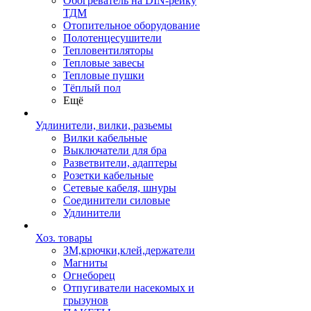
Обогреватель на DIN-рейку
ТДМ
Отопительное оборудование
Полотенцесушители
Тепловентиляторы
Тепловые завесы
Тепловые пушки
Тёплый пол
Ещё
Удлинители, вилки, разьемы
Вилки кабельные
Выключатели для бра
Разветвители, адаптеры
Розетки кабельные
Сетевые кабеля, шнуры
Соединители силовые
Удлинители
Хоз. товары
ЗМ,крючки,клей,держатели
Магниты
Огнеборец
Отпугиватели насекомых и
грызунов