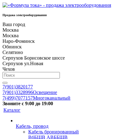
Продажа электрооборудования
Ваш город
Москва
Москва
Наро-Фоминск
Обнинск
Селятино
Серпухов Борисовское шоссе
Серпухов ул.Новая
Чехов
7(901)3820177
7(901)3328996
Освещение
7(499)7077157
Многоканальный
Звоните с 9:00 до 19:00
Каталог
Кабель, провод
Кабель бронированный
ВбБШВ АВББШВ