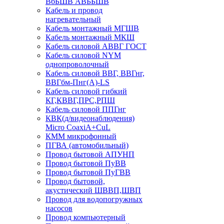
ВбБШВ АВББШВ
Кабель и провод
нагревательный
Кабель монтажный МГШВ
Кабель монтажный МКШ
Кабель силовой АВВГ ГОСТ
Кабель силовой NYM
однопроволочный
Кабель силовой ВВГ, ВВГнг,
ВВГбм-Пнг(А)-LS
Кабель силовой гибкий
КГ,КВВГ,ПРС,РПШ
Кабель силовой ППГнг
КВК(д/видеонаблюдения)
Micro CoaxiA+CuL
КММ микрофонный
ПГВА (автомобильный)
Провод бытовой АПУНП
Провод бытовой ПуВВ
Провод бытовой ПуГВВ
Провод бытовой,
акустический ШВВП,ШВП
Провод для водопогружных
насосов
Провод компьютерный