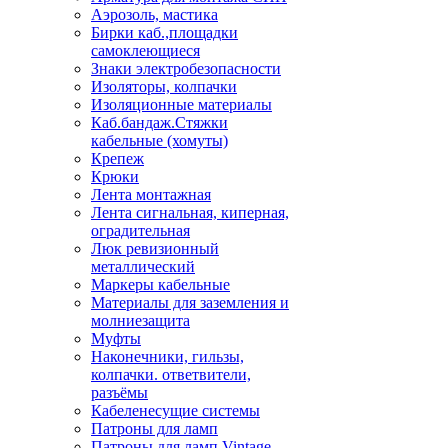
Аэрозоль, мастика
Бирки каб.,площадки
самоклеющиеся
Знаки электробезопасности
Изоляторы, колпачки
Изоляционные материалы
Каб.бандаж.Стяжки
кабельные (хомуты)
Крепеж
Крюки
Лента монтажная
Лента сигнальная, киперная,
оградительная
Люк ревизионный
металлический
Маркеры кабельные
Материалы для заземления и
молниезащита
Муфты
Наконечники, гильзы,
колпачки. ответвители,
разъёмы
Кабеленесущие системы
Патроны для ламп
Патроны для ламп Vintage