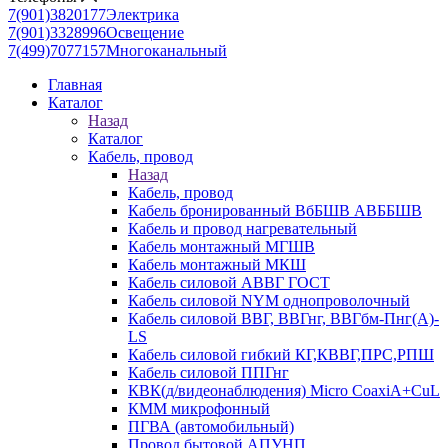
7(901)3820177
Электрика
7(901)3328996
Освещение
7(499)7077157
Многоканальный
Главная
Каталог
Назад
Каталог
Кабель, провод
Назад
Кабель, провод
Кабель бронированный ВбБШВ АВББШВ
Кабель и провод нагревательный
Кабель монтажный МГШВ
Кабель монтажный МКШ
Кабель силовой АВВГ ГОСТ
Кабель силовой NYM однопроволочный
Кабель силовой ВВГ, ВВГнг, ВВГбм-Пнг(А)-
LS
Кабель силовой гибкий КГ,КВВГ,ПРС,РПШ
Кабель силовой ППГнг
КВК(д/видеонаблюдения) Micro CoaxiA+CuL
КММ микрофонный
ПГВА (автомобильный)
Провод бытовой АПУНП