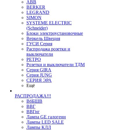
ABB
BERKER
LEGRAND
SIMON
SYSTEME ELECTRIC
(Schneider)
Блоки электроустановочные
Веркель Швеция
ГУСИ Серия
Распродажа розетки и
выключатели
РЕТРО
Розетки и выключатели ТДМ
Серия GIRA
Серия JUNG
СЕРИЯ ЭРА
Ещё
РАСПРОДАЖА!!!
ВбБШВ
ВВГ
ВВГнг
Лампа GE галогенн
Лампы LED SALE
Лампы КЛЛ