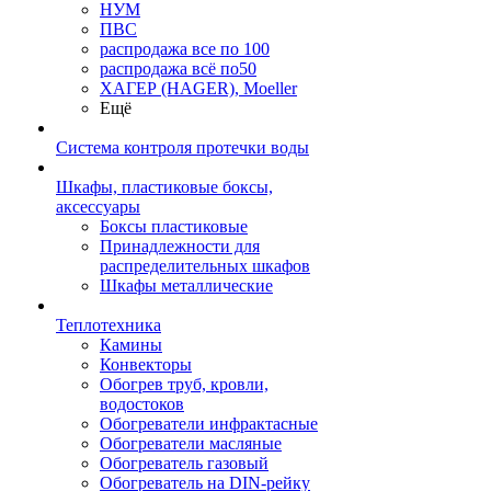
НУМ
ПВС
распродажа все по 100
распродажа всё по50
ХАГЕР (HAGER), Moeller
Ещё
Система контроля протечки воды
Шкафы, пластиковые боксы,
аксессуары
Боксы пластиковые
Принадлежности для
распределительных шкафов
Шкафы металлические
Теплотехника
Камины
Конвекторы
Обогрев труб, кровли,
водостоков
Обогреватели инфрактасные
Обогреватели масляные
Обогреватель газовый
Обогреватель на DIN-рейку