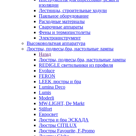
изоляции
Лестницы, строительные ходули
Паяльное оборудование
Расходные материалы
Сварочные аппараты
Фены и термопистолеты
Электроинструмент
Высоковольтная аппаратура
Люстры, подвесы,бра, настольные лампы
Назад
Люстры, подвесы,бра, настольные лампы
REDIGLE светильники из профиля
Evoluce
FERON
LEEK люстры и бра
Lumina Deco
Lumis
Moderli
MW-LIGHT, De Markt
Stilfort
Евросвет
Люстра и бра ЭСКАДА
Люстры CITILUX
Люстры Favourite, F-Promo