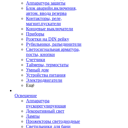
Аппаратура защиты
Блок аварийн.включения,
автом. ввода резерва
Контакторы, реле,
магнит.пускатели
Концевые выключатели
Приборы
Розетки на DIN рейку
Рубильники, разъединители
Светосигнальная арматура,
посты, кнопки
Счетчики
Таймеры, термостаты
Умный дом
Устройства питания
Электродвигатели
Ещё
Освещение
Аппаратура
пускорегулирующая
Декоративный свет
Лампы
Прожекторы светодиодные
Светильники для бани