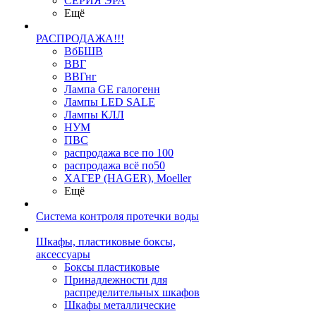
СЕРИЯ ЭРА
Ещё
РАСПРОДАЖА!!!
ВбБШВ
ВВГ
ВВГнг
Лампа GE галогенн
Лампы LED SALE
Лампы КЛЛ
НУМ
ПВС
распродажа все по 100
распродажа всё по50
ХАГЕР (HAGER), Moeller
Ещё
Система контроля протечки воды
Шкафы, пластиковые боксы,
аксессуары
Боксы пластиковые
Принадлежности для
распределительных шкафов
Шкафы металлические