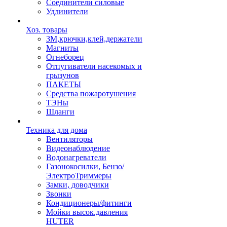
Соединители силовые
Удлинители
Хоз. товары
ЗМ,крючки,клей,держатели
Магниты
Огнеборец
Отпугиватели насекомых и
грызунов
ПАКЕТЫ
Средства пожаротушения
ТЭНы
Шланги
Техника для дома
Вентиляторы
Видеонаблюдение
Водонагреватели
Газонокосилки, Бензо/
ЭлектроТриммеры
Замки, доводчики
Звонки
Кондиционеры/фитинги
Мойки высок.давления
HUTER