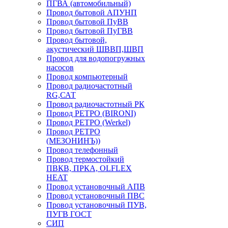
ПГВА (автомобильный)
Провод бытовой АПУНП
Провод бытовой ПуВВ
Провод бытовой ПуГВВ
Провод бытовой,
акустический ШВВП,ШВП
Провод для водопогружных
насосов
Провод компьютерный
Провод радиочастотный
RG,САТ
Провод радиочастотный РК
Провод РЕТРО (BIRONI)
Провод РЕТРО (Werkel)
Провод РЕТРО
(МЕЗОНИНЪ))
Провод телефонный
Провод термостойкий
ПВКВ, ПРКА, OLFLEX
HEAT
Провод установочный АПВ
Провод установочный ПВС
Провод установочный ПУВ,
ПУГВ ГОСТ
СИП