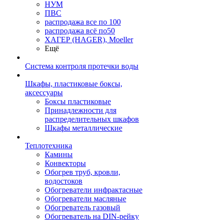
НУМ
ПВС
распродажа все по 100
распродажа всё по50
ХАГЕР (HAGER), Moeller
Ещё
Система контроля протечки воды
Шкафы, пластиковые боксы,
аксессуары
Боксы пластиковые
Принадлежности для
распределительных шкафов
Шкафы металлические
Теплотехника
Камины
Конвекторы
Обогрев труб, кровли,
водостоков
Обогреватели инфрактасные
Обогреватели масляные
Обогреватель газовый
Обогреватель на DIN-рейку