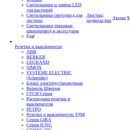
Светильники и лампы LED
для растений
Светильники светодиод.для
Люстры,
Акции
М
лестниц
подвесы,бра
Светильники трековые,
шинопровод и аксессуары
Ещё
Розетки и выключатели
ABB
BERKER
LEGRAND
SIMON
SYSTEME ELECTRIC
(Schneider)
Блоки электроустановочные
Веркель Швеция
ГУСИ Серия
Распродажа розетки и
выключатели
РЕТРО
Розетки и выключатели ТДМ
Серия GIRA
Серия JUNG