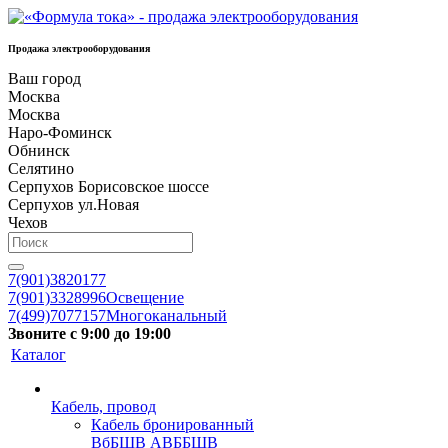
Продажа электрооборудования
Ваш город
Москва
Москва
Наро-Фоминск
Обнинск
Селятино
Серпухов Борисовское шоссе
Серпухов ул.Новая
Чехов
7(901)3820177
7(901)3328996
Освещение
7(499)7077157
Многоканальный
Звоните с 9:00 до 19:00
Каталог
Кабель, провод
Кабель бронированный
ВбБШВ АВББШВ