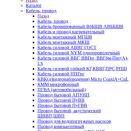
Назад
Каталог
Кабель, провод
Назад
Кабель, провод
Кабель бронированный ВбБШВ АВББШВ
Кабель и провод нагревательный
Кабель монтажный МГШВ
Кабель монтажный МКШ
Кабель силовой АВВГ ГОСТ
Кабель силовой NYM однопроволочный
Кабель силовой ВВГ, ВВГнг, ВВГбм-Пнг(А)-
LS
Кабель силовой гибкий КГ,КВВГ,ПРС,РПШ
Кабель силовой ППГнг
КВК(д/видеонаблюдения) Micro CoaxiA+CuL
КММ микрофонный
ПГВА (автомобильный)
Провод бытовой АПУНП
Провод бытовой ПуВВ
Провод бытовой ПуГВВ
Провод бытовой, акустический
ШВВП,ШВП
Провод для водопогружных насосов
Провод компьютерный