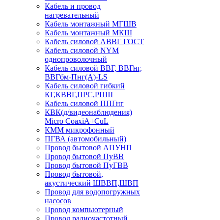
Кабель и провод
нагревательный
Кабель монтажный МГШВ
Кабель монтажный МКШ
Кабель силовой АВВГ ГОСТ
Кабель силовой NYM
однопроволочный
Кабель силовой ВВГ, ВВГнг,
ВВГбм-Пнг(А)-LS
Кабель силовой гибкий
КГ,КВВГ,ПРС,РПШ
Кабель силовой ППГнг
КВК(д/видеонаблюдения)
Micro CoaxiA+CuL
КММ микрофонный
ПГВА (автомобильный)
Провод бытовой АПУНП
Провод бытовой ПуВВ
Провод бытовой ПуГВВ
Провод бытовой,
акустический ШВВП,ШВП
Провод для водопогружных
насосов
Провод компьютерный
Провод радиочастотный