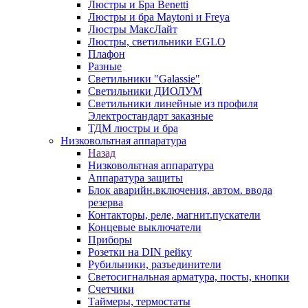
Люстры и Бра Benetti
Люстры и бра Maytoni и Freya
Люстры МаксЛайт
Люстры, светильники EGLO
Плафон
Разные
Светильники "Galassie"
Светильники ДИОЛУМ
Светильники линейные из профиля
Электростандарт заказные
ТДМ люстры и бра
Низковольтная аппаратура
Назад
Низковольтная аппаратура
Аппаратура защиты
Блок аварийн.включения, автом. ввода
резерва
Контакторы, реле, магнит.пускатели
Концевые выключатели
Приборы
Розетки на DIN рейку
Рубильники, разъединители
Светосигнальная арматура, посты, кнопки
Счетчики
Таймеры, термостаты