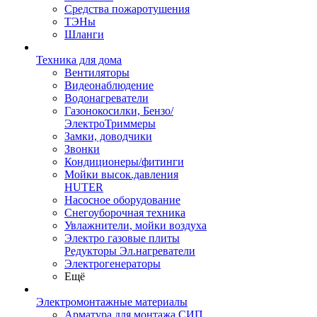
Средства пожаротушения
ТЭНы
Шланги
Техника для дома
Вентиляторы
Видеонаблюдение
Водонагреватели
Газонокосилки, Бензо/
ЭлектроТриммеры
Замки, доводчики
Звонки
Кондиционеры/фитинги
Мойки высок.давления
HUTER
Насосное оборудование
Снегоуборочная техника
Увлажнители, мойки воздуха
Электро газовые плиты
Редукторы Эл.нагреватели
Электрогенераторы
Ещё
Электромонтажные материалы
Арматура для монтажа СИП