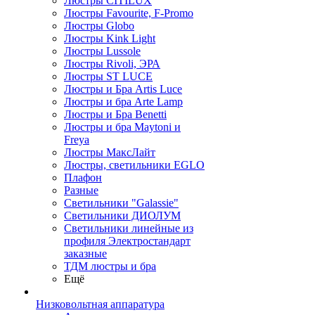
Люстры CITILUX
Люстры Favourite, F-Promo
Люстры Globo
Люстры Kink Light
Люстры Lussole
Люстры Rivoli, ЭРА
Люстры ST LUCE
Люстры и Бра Artis Luce
Люстры и бра Arte Lamp
Люстры и Бра Benetti
Люстры и бра Maytoni и
Freya
Люстры МаксЛайт
Люстры, светильники EGLO
Плафон
Разные
Светильники "Galassie"
Светильники ДИОЛУМ
Светильники линейные из
профиля Электростандарт
заказные
ТДМ люстры и бра
Ещё
Низковольтная аппаратура