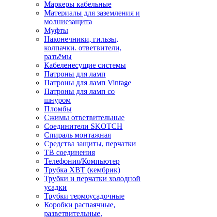
Маркеры кабельные
Материалы для заземления и
молниезащита
Муфты
Наконечники, гильзы,
колпачки. ответвители,
разъёмы
Кабеленесущие системы
Патроны для ламп
Патроны для ламп Vintage
Патроны для ламп со
шнуром
Пломбы
Сжимы ответвительные
Соединители SKOTCH
Спираль монтажная
Средства защиты, перчатки
ТВ соединения
Телефония/Компьютер
Трубка ХВТ (кембрик)
Трубки и перчатки холодной
усадки
Трубки термоусадочные
Коробки распаячные,
разветвительные,