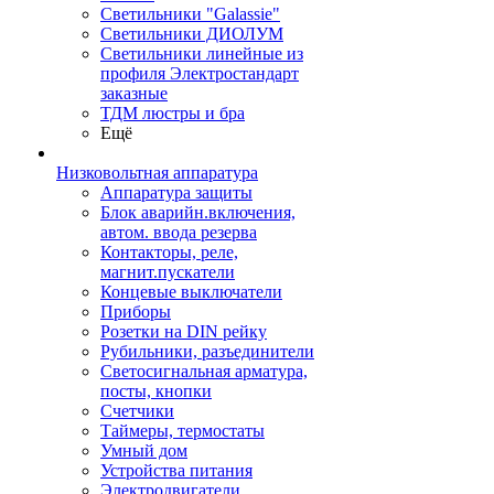
Светильники "Galassie"
Светильники ДИОЛУМ
Светильники линейные из
профиля Электростандарт
заказные
ТДМ люстры и бра
Ещё
Низковольтная аппаратура
Аппаратура защиты
Блок аварийн.включения,
автом. ввода резерва
Контакторы, реле,
магнит.пускатели
Концевые выключатели
Приборы
Розетки на DIN рейку
Рубильники, разъединители
Светосигнальная арматура,
посты, кнопки
Счетчики
Таймеры, термостаты
Умный дом
Устройства питания
Электродвигатели