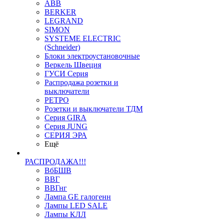
ABB
BERKER
LEGRAND
SIMON
SYSTEME ELECTRIC
(Schneider)
Блоки электроустановочные
Веркель Швеция
ГУСИ Серия
Распродажа розетки и
выключатели
РЕТРО
Розетки и выключатели ТДМ
Серия GIRA
Серия JUNG
СЕРИЯ ЭРА
Ещё
РАСПРОДАЖА!!!
ВбБШВ
ВВГ
ВВГнг
Лампа GE галогенн
Лампы LED SALE
Лампы КЛЛ