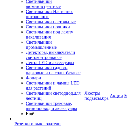
Светильники
люминисцентные
Светильники Настенно-
потолочные
Светильники настольные
Светильники ночники
Светильники под лампу
накаливания
Светильники
промышленные
Детекторы, выключатели
светоконтрольные
Лента LED и аксессуары
Светильники садово-
парковые и на солн. батарее
Фонари
Светильники и лампы LED
для растений
Светильники светодиод.для
Люстры,
Акции
М
лестниц
подвесы,бра
Светильники трековые,
шинопровод и аксессуары
Ещё
Розетки и выключатели