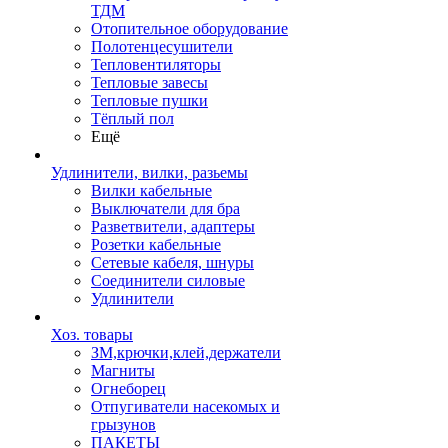
ТДМ
Отопительное оборудование
Полотенцесушители
Тепловентиляторы
Тепловые завесы
Тепловые пушки
Тёплый пол
Ещё
Удлинители, вилки, разьемы
Вилки кабельные
Выключатели для бра
Разветвители, адаптеры
Розетки кабельные
Сетевые кабеля, шнуры
Соединители силовые
Удлинители
Хоз. товары
ЗМ,крючки,клей,держатели
Магниты
Огнеборец
Отпугиватели насекомых и
грызунов
ПАКЕТЫ