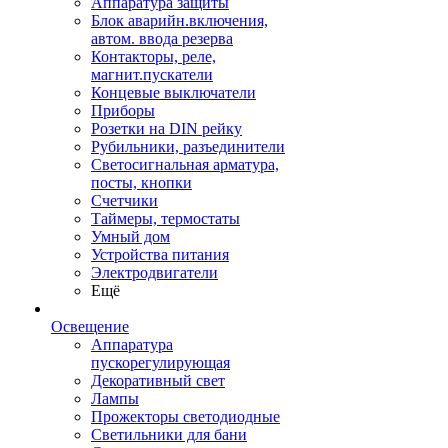
Аппаратура защиты
Блок аварийн.включения,
автом. ввода резерва
Контакторы, реле,
магнит.пускатели
Концевые выключатели
Приборы
Розетки на DIN рейку
Рубильники, разъединители
Светосигнальная арматура,
посты, кнопки
Счетчики
Таймеры, термостаты
Умный дом
Устройства питания
Электродвигатели
Ещё
Освещение
Аппаратура
пускорегулирующая
Декоративный свет
Лампы
Прожекторы светодиодные
Светильники для бани