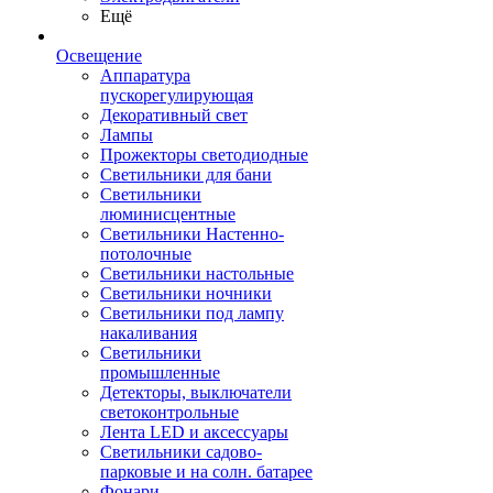
Ещё
Освещение
Аппаратура
пускорегулирующая
Декоративный свет
Лампы
Прожекторы светодиодные
Светильники для бани
Светильники
люминисцентные
Светильники Настенно-
потолочные
Светильники настольные
Светильники ночники
Светильники под лампу
накаливания
Светильники
промышленные
Детекторы, выключатели
светоконтрольные
Лента LED и аксессуары
Светильники садово-
парковые и на солн. батарее
Фонари