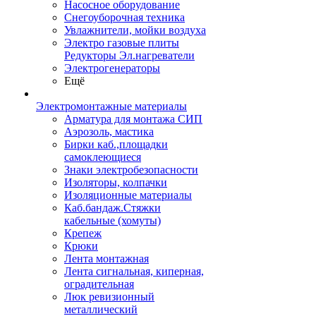
Насосное оборудование
Снегоуборочная техника
Увлажнители, мойки воздуха
Электро газовые плиты
Редукторы Эл.нагреватели
Электрогенераторы
Ещё
Электромонтажные материалы
Арматура для монтажа СИП
Аэрозоль, мастика
Бирки каб.,площадки
самоклеющиеся
Знаки электробезопасности
Изоляторы, колпачки
Изоляционные материалы
Каб.бандаж.Стяжки
кабельные (хомуты)
Крепеж
Крюки
Лента монтажная
Лента сигнальная, киперная,
оградительная
Люк ревизионный
металлический