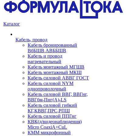
Каталог
Кабель, провод
Кабель бронированный
ВбБШВ АВББШВ
Кабель и провод
нагревательный
Кабель монтажный МГШВ
Кабель монтажный МКШ
Кабель силовой АВВГ ГОСТ
Кабель силовой NYM
однопроволочный
Кабель силовой ВВГ, ВВГнг,
ВВГбм-Пнг(А)-LS
Кабель силовой гибкий
КГ,КВВГ,ПРС,РПШ
Кабель силовой ППГнг
КВК(д/видеонаблюдения)
Micro CoaxiA+CuL
КММ микрофонный