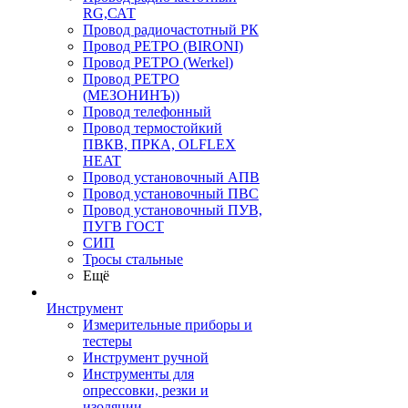
RG,САТ
Провод радиочастотный РК
Провод РЕТРО (BIRONI)
Провод РЕТРО (Werkel)
Провод РЕТРО
(МЕЗОНИНЪ))
Провод телефонный
Провод термостойкий
ПВКВ, ПРКА, OLFLEX
HEAT
Провод установочный АПВ
Провод установочный ПВС
Провод установочный ПУВ,
ПУГВ ГОСТ
СИП
Тросы стальные
Ещё
Инструмент
Измерительные приборы и
тестеры
Инструмент ручной
Инструменты для
опрессовки, резки и
изоляции