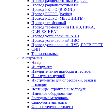
Провод радиочастотный RG,САТ
Провод радиочастотный РК
Провод РЕТРО (BIRONI)
Провод РЕТРО (Werkel)
Провод РЕТРО (МЕЗОНИНЪ))
Провод телефонный
Провод термостойкий ПВКВ, ПРКА,
OLFLEX HEAT
Провод установочный АПВ
Провод установочный ПВС
Провод установочный ПУВ, ПУГВ ГОСТ
СИП
Тросы стальные
Инструмент
Назад
Инструмент
Измерительные приборы и тестеры
Инструмент ручной
Инструменты для опрессовки, резки и
изоляции
Лестницы, строительные ходули
Паяльное оборудование
Расходные материалы
Сварочные аппараты
Фены и термопистолеты