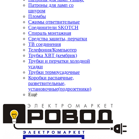
Патроны для ламп со
шнуром
Пломбы
Сжимы ответвительные
Соединители SKOTCH
Спираль монтажная
Средства защиты, перчатки
ТВ соединения
Телефония/Компьютер
Трубка ХВТ (кембрик)
Трубки и перчатки холодной
усадки
Трубки термоусадочные
Коробки распаячные,
разветвительные,
установочные(подрозетники)
Ещё