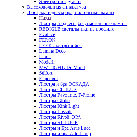
Электроинструмент
Высоковольтная аппаратура
Люстры, подвесы,бра, настольные лампы
Назад
Люстры, подвесы,бра, настольные лампы
REDIGLE светильники из профиля
Evoluce
FERON
LEEK люстры и бра
Lumina Deco
Lumis
Moderli
MW-LIGHT, De Markt
Stilfort
Евросвет
Люстра и бра ЭСКАДА
Люстры CITILUX
Люстры Favourite, F-Promo
Люстры Globo
Люстры Kink Light
Люстры Lussole
Люстры Rivoli, ЭРА
Люстры ST LUCE
Люстры и Бра Artis Luce
Люстры и бра Arte Lamp