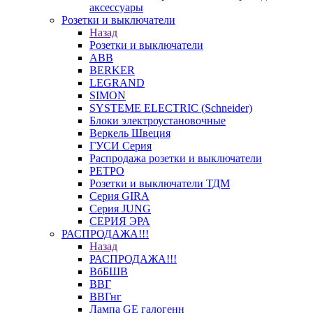
аксессуары
Розетки и выключатели
Назад
Розетки и выключатели
ABB
BERKER
LEGRAND
SIMON
SYSTEME ELECTRIC (Schneider)
Блоки электроустановочные
Веркель Швеция
ГУСИ Серия
Распродажа розетки и выключатели
РЕТРО
Розетки и выключатели ТДМ
Серия GIRA
Серия JUNG
СЕРИЯ ЭРА
РАСПРОДАЖА!!!
Назад
РАСПРОДАЖА!!!
ВбБШВ
ВВГ
ВВГнг
Лампа GE галогенн