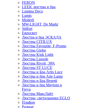
FERON
LEEK люстры и бра
Lumina Deco
Lumis
Moderli
MW-LIGHT, De Markt
Stilfort
Евросвет
Люстра и бра ЭСКАДА
Люстры CITILUX
Люстры Favourite, F-Promo
Люстры Globo
Люстры Kink Light
Люстры Lussole
Люстры Rivoli, ЭРА
Люстры ST LUCE
Люстры и Бра Artis Luce
Люстры и бра Arte Lamp
Люстры и Бра Benetti
Люстры и бра Maytoni и
Freya
Люстры МаксЛайт
Люстры, светильники EGLO
Плафон
Разные