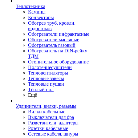
Теплотехника
Камины
Конвекторы
Обогрев труб, кровли,
водостоков
Обогреватели инфрактасные
Обогреватели масляные
Обогреватель газовый
Обогреватель на DIN-рейку
ТДМ
Отопительное оборудование
Полотенцесушители
Тепловентиляторы
Тепловые завесы
Тепловые пушки
Тёплый пол
Ещё
Удлинители, вилки, разьемы
Вилки кабельные
Выключатели для бра
Разветвители, адаптеры
Розетки кабельные
Сетевые кабеля, шнуры