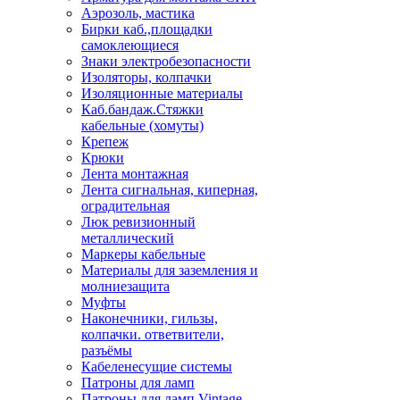
Аэрозоль, мастика
Бирки каб.,площадки
самоклеющиеся
Знаки электробезопасности
Изоляторы, колпачки
Изоляционные материалы
Каб.бандаж.Стяжки
кабельные (хомуты)
Крепеж
Крюки
Лента монтажная
Лента сигнальная, киперная,
оградительная
Люк ревизионный
металлический
Маркеры кабельные
Материалы для заземления и
молниезащита
Муфты
Наконечники, гильзы,
колпачки. ответвители,
разъёмы
Кабеленесущие системы
Патроны для ламп
Патроны для ламп Vintage