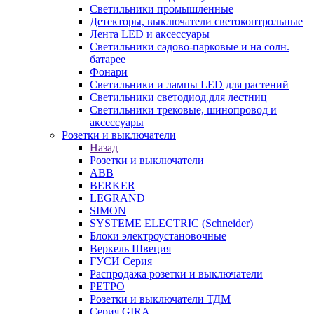
Светильники промышленные
Детекторы, выключатели светоконтрольные
Лента LED и аксессуары
Светильники садово-парковые и на солн.
батарее
Фонари
Светильники и лампы LED для растений
Светильники светодиод.для лестниц
Светильники трековые, шинопровод и
аксессуары
Розетки и выключатели
Назад
Розетки и выключатели
ABB
BERKER
LEGRAND
SIMON
SYSTEME ELECTRIC (Schneider)
Блоки электроустановочные
Веркель Швеция
ГУСИ Серия
Распродажа розетки и выключатели
РЕТРО
Розетки и выключатели ТДМ
Серия GIRA