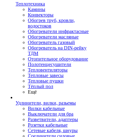
Теплотехника
Камины
Конвекторы
Обогрев труб, кровли,
водостоков
Обогреватели инфрактасные
Обогреватели масляные
Обогреватель газовый
Обогреватель на DIN-рейку
ТДМ
Отопительное оборудование
Полотенцесушители
Тепловентиляторы
Тепловые завесы
Тепловые пушки
Тёплый пол
Ещё
Удлинители, вилки, разьемы
Вилки кабельные
Выключатели для бра
Разветвители, адаптеры
Розетки кабельные
Сетевые кабеля, шнуры
Соединители силовые