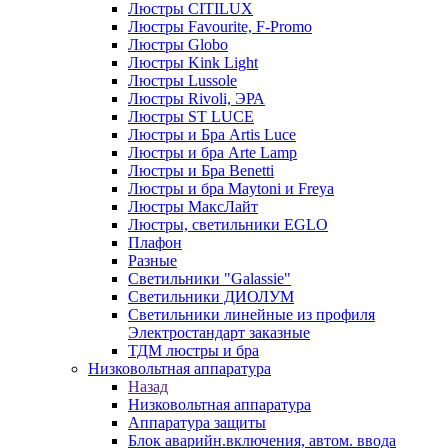
Люстры CITILUX
Люстры Favourite, F-Promo
Люстры Globo
Люстры Kink Light
Люстры Lussole
Люстры Rivoli, ЭРА
Люстры ST LUCE
Люстры и Бра Artis Luce
Люстры и бра Arte Lamp
Люстры и Бра Benetti
Люстры и бра Maytoni и Freya
Люстры МаксЛайт
Люстры, светильники EGLO
Плафон
Разные
Светильники "Galassie"
Светильники ДИОЛУМ
Светильники линейные из профиля
Электростандарт заказные
ТДМ люстры и бра
Низковольтная аппаратура
Назад
Низковольтная аппаратура
Аппаратура защиты
Блок аварийн.включения, автом. ввода