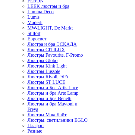
FERON
LEEK люстры и бра
Lumina Deco
Lumis
Moderli
MW-LIGHT, De Markt
Stilfort
Евросвет
Люстра и бра ЭСКАДА
Люстры CITILUX
Люстры Favourite, F-Promo
Люстры Globo
Люстры Kink Light
Люстры Lussole
Люстры Rivoli, ЭРА
Люстры ST LUCE
Люстры и Бра Artis Luce
Люстры и бра Arte Lamp
Люстры и Бра Benetti
Люстры и бра Maytoni и
Freya
Люстры МаксЛайт
Люстры, светильники EGLO
Плафон
Разные