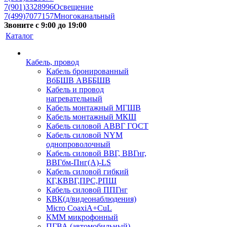
7(901)3328996
Освещение
7(499)7077157
Многоканальный
Звоните с 9:00 до 19:00
Каталог
Кабель, провод
Кабель бронированный
ВбБШВ АВББШВ
Кабель и провод
нагревательный
Кабель монтажный МГШВ
Кабель монтажный МКШ
Кабель силовой АВВГ ГОСТ
Кабель силовой NYM
однопроволочный
Кабель силовой ВВГ, ВВГнг,
ВВГбм-Пнг(А)-LS
Кабель силовой гибкий
КГ,КВВГ,ПРС,РПШ
Кабель силовой ППГнг
КВК(д/видеонаблюдения)
Micro CoaxiA+CuL
КММ микрофонный
ПГВА (автомобильный)