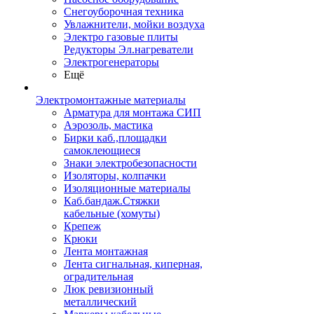
Снегоуборочная техника
Увлажнители, мойки воздуха
Электро газовые плиты
Редукторы Эл.нагреватели
Электрогенераторы
Ещё
Электромонтажные материалы
Арматура для монтажа СИП
Аэрозоль, мастика
Бирки каб.,площадки
самоклеющиеся
Знаки электробезопасности
Изоляторы, колпачки
Изоляционные материалы
Каб.бандаж.Стяжки
кабельные (хомуты)
Крепеж
Крюки
Лента монтажная
Лента сигнальная, киперная,
оградительная
Люк ревизионный
металлический