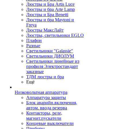
Люстры и Бра Artis Luce
Люстры и бра Arte Lamp
Люстры и Бра Benetti
Люстры и бра Maytoni и
Freya
Люстры МаксЛайт
Люстры, светильники EGLO
Плафон
Разные
Светильники "Galassie"
Светильники ДИОЛУМ
Светильники линейные из
профиля Электростандарт
заказные
ТДМ люстры и бра
Ещё
Низковольтная аппаратура
Аппаратура защиты
Блок аварийн.включения,
автом. ввода резерва
Контакторы, реле,
магнит.пускатели
Концевые выключатели
Приборы