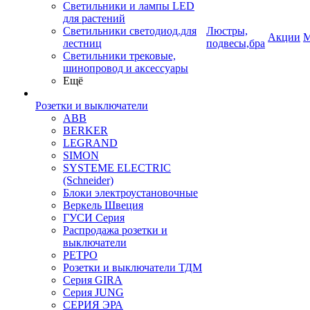
Светильники и лампы LED
для растений
Светильники светодиод.для
Люстры,
Акции
М
лестниц
подвесы,бра
Светильники трековые,
шинопровод и аксессуары
Ещё
Розетки и выключатели
ABB
BERKER
LEGRAND
SIMON
SYSTEME ELECTRIC
(Schneider)
Блоки электроустановочные
Веркель Швеция
ГУСИ Серия
Распродажа розетки и
выключатели
РЕТРО
Розетки и выключатели ТДМ
Серия GIRA
Серия JUNG
СЕРИЯ ЭРА