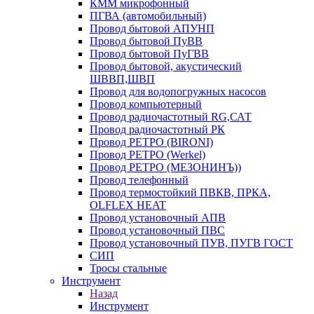
КММ микрофонный
ПГВА (автомобильный)
Провод бытовой АПУНП
Провод бытовой ПуВВ
Провод бытовой ПуГВВ
Провод бытовой, акустический
ШВВП,ШВП
Провод для водопогружных насосов
Провод компьютерный
Провод радиочастотный RG,САТ
Провод радиочастотный РК
Провод РЕТРО (BIRONI)
Провод РЕТРО (Werkel)
Провод РЕТРО (МЕЗОНИНЪ))
Провод телефонный
Провод термостойкий ПВКВ, ПРКА,
OLFLEX HEAT
Провод установочный АПВ
Провод установочный ПВС
Провод установочный ПУВ, ПУГВ ГОСТ
СИП
Тросы стальные
Инструмент
Назад
Инструмент