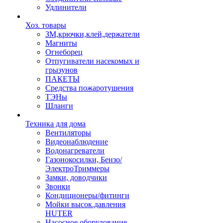
Удлинители
Хоз. товары
ЗМ,крючки,клей,держатели
Магниты
Огнеборец
Отпугиватели насекомых и
грызунов
ПАКЕТЫ
Средства пожаротушения
ТЭНы
Шланги
Техника для дома
Вентиляторы
Видеонаблюдение
Водонагреватели
Газонокосилки, Бензо/
ЭлектроТриммеры
Замки, доводчики
Звонки
Кондиционеры/фитинги
Мойки высок.давления
HUTER
Насосное оборудование