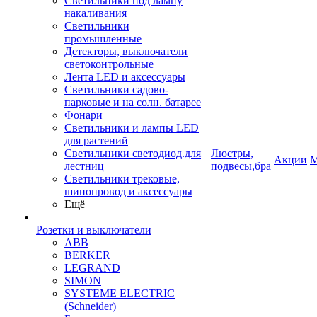
Светильники под лампу
накаливания
Светильники
промышленные
Детекторы, выключатели
светоконтрольные
Лента LED и аксессуары
Светильники садово-
парковые и на солн. батарее
Фонари
Светильники и лампы LED
для растений
Светильники светодиод.для
Люстры,
Акции
М
лестниц
подвесы,бра
Светильники трековые,
шинопровод и аксессуары
Ещё
Розетки и выключатели
ABB
BERKER
LEGRAND
SIMON
SYSTEME ELECTRIC
(Schneider)