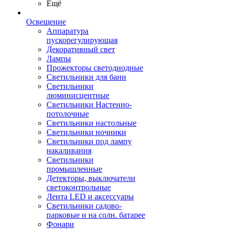
Ещё
Освещение
Аппаратура
пускорегулирующая
Декоративный свет
Лампы
Прожекторы светодиодные
Светильники для бани
Светильники
люминисцентные
Светильники Настенно-
потолочные
Светильники настольные
Светильники ночники
Светильники под лампу
накаливания
Светильники
промышленные
Детекторы, выключатели
светоконтрольные
Лента LED и аксессуары
Светильники садово-
парковые и на солн. батарее
Фонари