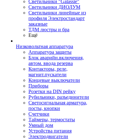
Светильники "Galassie"
Светильники ДИОЛУМ
Светильники линейные из
профиля Электростандарт
заказные
ТДМ люстры и бра
Ещё
Низковольтная аппаратура
Аппаратура защиты
Блок аварийн.включения,
автом. ввода резерва
Контакторы, реле,
магнит.пускатели
Концевые выключатели
Приборы
Розетки на DIN рейку
Рубильники, разъединители
Светосигнальная арматура,
посты, кнопки
Счетчики
Таймеры, термостаты
Умный дом
Устройства питания
Электродвигатели