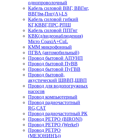
однопроволочный
Кабель силовой ВВГ, ВВГнг,
ВВГбм-Пнг(А)-LS
Кабель силовой гибкий
КГ,КВВГ,ПРС,РПШ
Кабель силовой ППГнг
КВК(д/видеонаблюдения)
Micro CoaxiA+CuL
КММ микрофонный
ПГВА (автомобильный)
Провод бытовой АПУНП
Провод бытовой ПуВВ
Провод бытовой ПуГВВ
Провод бытовой,
акустический ШВВП,ШВП
Провод для водопогружных
насосов
Провод компьютерный
Провод радиочастотный
RG,САТ
Провод радиочастотный РК
Провод РЕТРО (BIRONI)
Провод РЕТРО (Werkel)
Провод РЕТРО
(МЕЗОНИНЪ))