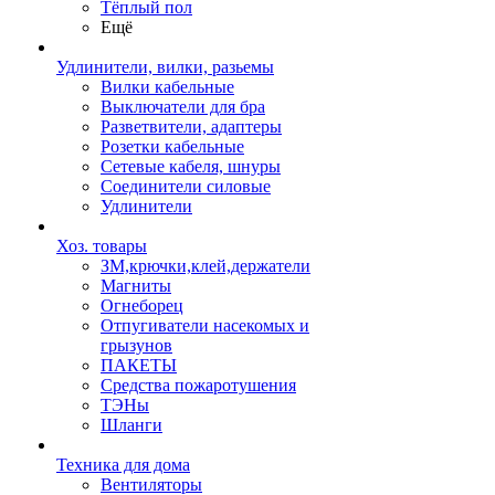
Тёплый пол
Ещё
Удлинители, вилки, разьемы
Вилки кабельные
Выключатели для бра
Разветвители, адаптеры
Розетки кабельные
Сетевые кабеля, шнуры
Соединители силовые
Удлинители
Хоз. товары
ЗМ,крючки,клей,держатели
Магниты
Огнеборец
Отпугиватели насекомых и
грызунов
ПАКЕТЫ
Средства пожаротушения
ТЭНы
Шланги
Техника для дома
Вентиляторы