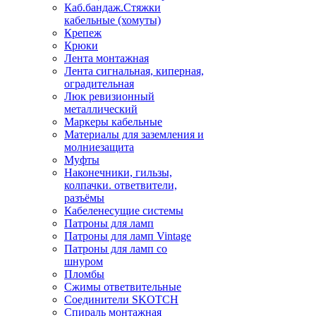
Каб.бандаж.Стяжки
кабельные (хомуты)
Крепеж
Крюки
Лента монтажная
Лента сигнальная, киперная,
оградительная
Люк ревизионный
металлический
Маркеры кабельные
Материалы для заземления и
молниезащита
Муфты
Наконечники, гильзы,
колпачки. ответвители,
разъёмы
Кабеленесущие системы
Патроны для ламп
Патроны для ламп Vintage
Патроны для ламп со
шнуром
Пломбы
Сжимы ответвительные
Соединители SKOTCH
Спираль монтажная