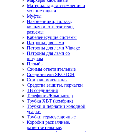
Маркеры кабельные
Материалы для заземления и
молниезащита
Муфты
Наконечники, гильзы,
колпачки. ответвители,
разъёмы
Кабеленесущие системы
Патроны для ламп
Патроны для ламп Vintage
Патроны для ламп со
шнуром
Пломбы
Сжимы ответвительные
Соединители SKOTCH
Спираль монтажная
Средства защиты, перчатки
ТВ соединения
Телефония/Компьютер
Трубка ХВТ (кембрик)
Трубки и перчатки холодной
усадки
Трубки термоусадочные
Коробки распаячные,
разветвительные,