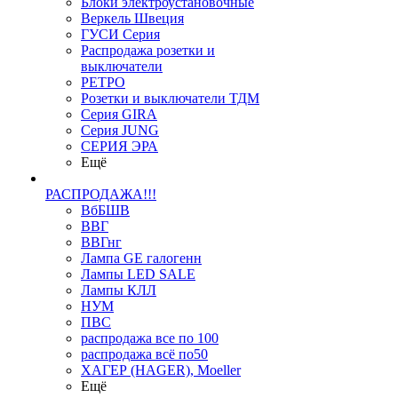
Блоки электроустановочные
Веркель Швеция
ГУСИ Серия
Распродажа розетки и
выключатели
РЕТРО
Розетки и выключатели ТДМ
Серия GIRA
Серия JUNG
СЕРИЯ ЭРА
Ещё
РАСПРОДАЖА!!!
ВбБШВ
ВВГ
ВВГнг
Лампа GE галогенн
Лампы LED SALE
Лампы КЛЛ
НУМ
ПВС
распродажа все по 100
распродажа всё по50
ХАГЕР (HAGER), Moeller
Ещё