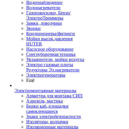
Видеонаблюдение
Водонагреватели
Газонокосилки, Бензо/
ЭлектроТриммеры
Замки, доводчики
Звонки
Кондиционеры/фитинги
Мойки высок.давления
HUTER
Насосное оборудование
Снегоуборочная техника
Увлажнители, мойки воздуха
Электро газовые плиты
Редукторы Эл.нагреватели
Электрогенераторы
Ещё
Электромонтажные материалы
Арматура для монтажа СИП
Аэрозоль, мастика
Бирки каб.,площадки
самоклеющиеся
Знаки электробезопасности
Изоляторы, колпачки
Изоляционные материалы