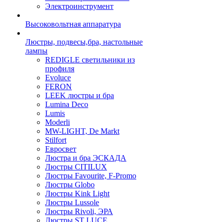
Электроинструмент
Высоковольтная аппаратура
Люстры, подвесы,бра, настольные
лампы
REDIGLE светильники из
профиля
Evoluce
FERON
LEEK люстры и бра
Lumina Deco
Lumis
Moderli
MW-LIGHT, De Markt
Stilfort
Евросвет
Люстра и бра ЭСКАДА
Люстры CITILUX
Люстры Favourite, F-Promo
Люстры Globo
Люстры Kink Light
Люстры Lussole
Люстры Rivoli, ЭРА
Люстры ST LUCE