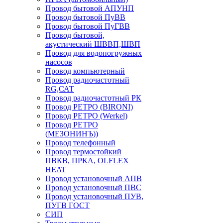
Провод бытовой АПУНП
Провод бытовой ПуВВ
Провод бытовой ПуГВВ
Провод бытовой,
акустический ШВВП,ШВП
Провод для водопогружных
насосов
Провод компьютерный
Провод радиочастотный
RG,САТ
Провод радиочастотный РК
Провод РЕТРО (BIRONI)
Провод РЕТРО (Werkel)
Провод РЕТРО
(МЕЗОНИНЪ))
Провод телефонный
Провод термостойкий
ПВКВ, ПРКА, OLFLEX
HEAT
Провод установочный АПВ
Провод установочный ПВС
Провод установочный ПУВ,
ПУГВ ГОСТ
СИП