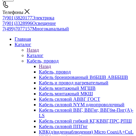
Телефоны
7(901)3820177
Электрика
7(901)3328996
Освещение
7(499)7077157
Многоканальный
Главная
Каталог
Назад
Каталог
Кабель, провод
Назад
Кабель, провод
Кабель бронированный ВбБШВ АВББШВ
Кабель и провод нагревательный
Кабель монтажный МГШВ
Кабель монтажный МКШ
Кабель силовой АВВГ ГОСТ
Кабель силовой NYM однопроволочный
Кабель силовой ВВГ, ВВГнг, ВВГбм-Пнг(А)-
LS
Кабель силовой гибкий КГ,КВВГ,ПРС,РПШ
Кабель силовой ППГнг
КВК(д/видеонаблюдения) Micro CoaxiA+CuL