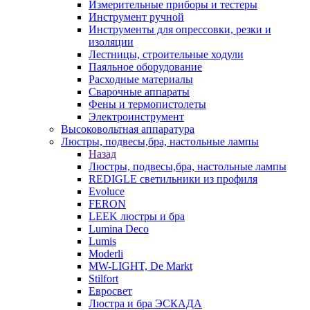
Измерительные приборы и тестеры
Инструмент ручной
Инструменты для опрессовки, резки и
изоляции
Лестницы, строительные ходули
Паяльное оборудование
Расходные материалы
Сварочные аппараты
Фены и термопистолеты
Электроинструмент
Высоковольтная аппаратура
Люстры, подвесы,бра, настольные лампы
Назад
Люстры, подвесы,бра, настольные лампы
REDIGLE светильники из профиля
Evoluce
FERON
LEEK люстры и бра
Lumina Deco
Lumis
Moderli
MW-LIGHT, De Markt
Stilfort
Евросвет
Люстра и бра ЭСКАДА