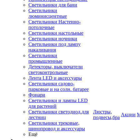
Светильники для бани
Светильники
люминисцентные
Светильники Настенно-
потолочные
Светильники настольные
Светильники ночники
Светильники под лампу
накаливания
Светильники
промышленные
Детекторы, выключатели
светоконтрольные
Лента LED и аксессуары
Светильники садово-
парковые и на солн. батарее
Фонари
Светильники и лампы LED
для растений
Светильники светодиод.для
Люстры,
Акции
М
лестниц
подвесы,бра
Светильники трековые,
шинопровод и аксессуары
Ещё