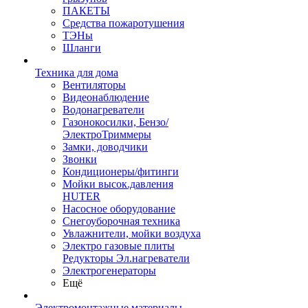
ПАКЕТЫ
Средства пожаротушения
ТЭНы
Шланги
Техника для дома
Вентиляторы
Видеонаблюдение
Водонагреватели
Газонокосилки, Бензо/
ЭлектроТриммеры
Замки, доводчики
Звонки
Кондиционеры/фитинги
Мойки высок.давления
HUTER
Насосное оборудование
Снегоуборочная техника
Увлажнители, мойки воздуха
Электро газовые плиты
Редукторы Эл.нагреватели
Электрогенераторы
Ещё
Электромонтажные материалы