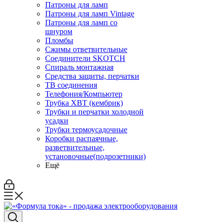
Патроны для ламп
Патроны для ламп Vintage
Патроны для ламп со
шнуром
Пломбы
Сжимы ответвительные
Соединители SKOTCH
Спираль монтажная
Средства защиты, перчатки
ТВ соединения
Телефония/Компьютер
Трубка ХВТ (кембрик)
Трубки и перчатки холодной
усадки
Трубки термоусадочные
Коробки распаячные,
разветвительные,
установочные(подрозетники)
Ещё