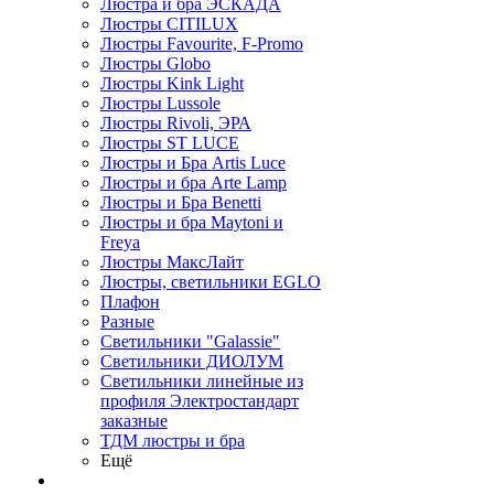
Люстра и бра ЭСКАДА
Люстры CITILUX
Люстры Favourite, F-Promo
Люстры Globo
Люстры Kink Light
Люстры Lussole
Люстры Rivoli, ЭРА
Люстры ST LUCE
Люстры и Бра Artis Luce
Люстры и бра Arte Lamp
Люстры и Бра Benetti
Люстры и бра Maytoni и
Freya
Люстры МаксЛайт
Люстры, светильники EGLO
Плафон
Разные
Светильники "Galassie"
Светильники ДИОЛУМ
Светильники линейные из
профиля Электростандарт
заказные
ТДМ люстры и бра
Ещё