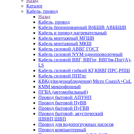
Назад
Каталог
Кабель, провод
Назад
Кабель, провод
Кабель бронированный ВбБШВ АВББШВ
Кабель и провод нагревательный
Кабель монтажный МГШВ
Кабель монтажный МКШ
Кабель силовой АВВГ ГОСТ
Кабель силовой NYM однопроволочный
Кабель силовой ВВГ, ВВГнг, ВВГбм-Пнг(А)-
LS
Кабель силовой гибкий КГ,КВВГ,ПРС,РПШ
Кабель силовой ППГнг
КВК(д/видеонаблюдения) Micro CoaxiA+CuL
КММ микрофонный
ПГВА (автомобильный)
Провод бытовой АПУНП
Провод бытовой ПуВВ
Провод бытовой ПуГВВ
Провод бытовой, акустический
ШВВП,ШВП
Провод для водопогружных насосов
Провод компьютерный