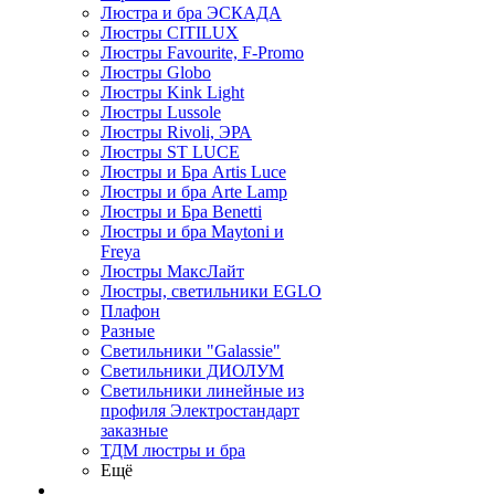
Люстра и бра ЭСКАДА
Люстры CITILUX
Люстры Favourite, F-Promo
Люстры Globo
Люстры Kink Light
Люстры Lussole
Люстры Rivoli, ЭРА
Люстры ST LUCE
Люстры и Бра Artis Luce
Люстры и бра Arte Lamp
Люстры и Бра Benetti
Люстры и бра Maytoni и
Freya
Люстры МаксЛайт
Люстры, светильники EGLO
Плафон
Разные
Светильники "Galassie"
Светильники ДИОЛУМ
Светильники линейные из
профиля Электростандарт
заказные
ТДМ люстры и бра
Ещё