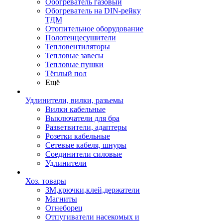
Обогреватель газовый
Обогреватель на DIN-рейку
ТДМ
Отопительное оборудование
Полотенцесушители
Тепловентиляторы
Тепловые завесы
Тепловые пушки
Тёплый пол
Ещё
Удлинители, вилки, разьемы
Вилки кабельные
Выключатели для бра
Разветвители, адаптеры
Розетки кабельные
Сетевые кабеля, шнуры
Соединители силовые
Удлинители
Хоз. товары
ЗМ,крючки,клей,держатели
Магниты
Огнеборец
Отпугиватели насекомых и