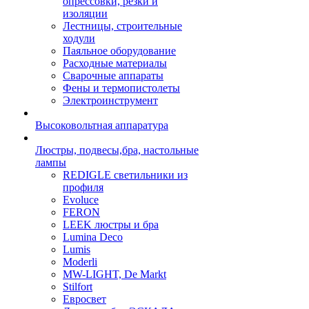
опрессовки, резки и
изоляции
Лестницы, строительные
ходули
Паяльное оборудование
Расходные материалы
Сварочные аппараты
Фены и термопистолеты
Электроинструмент
Высоковольтная аппаратура
Люстры, подвесы,бра, настольные
лампы
REDIGLE светильники из
профиля
Evoluce
FERON
LEEK люстры и бра
Lumina Deco
Lumis
Moderli
MW-LIGHT, De Markt
Stilfort
Евросвет