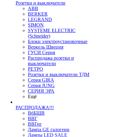
Розетки и выключатели
ABB
BERKER
LEGRAND
SIMON
SYSTEME ELECTRIC
(Schneider)
Блоки электроустановочные
Веркель Швеция
ГУСИ Серия
Распродажа розетки и
выключатели
РЕТРО
Розетки и выключатели ТДМ
Серия GIRA
Серия JUNG
СЕРИЯ ЭРА
Ещё
РАСПРОДАЖА!!!
ВбБШВ
ВВГ
ВВГнг
Лампа GE галогенн
Лампы LED SALE