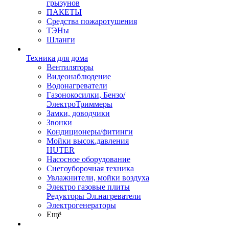
грызунов
ПАКЕТЫ
Средства пожаротушения
ТЭНы
Шланги
Техника для дома
Вентиляторы
Видеонаблюдение
Водонагреватели
Газонокосилки, Бензо/
ЭлектроТриммеры
Замки, доводчики
Звонки
Кондиционеры/фитинги
Мойки высок.давления
HUTER
Насосное оборудование
Снегоуборочная техника
Увлажнители, мойки воздуха
Электро газовые плиты
Редукторы Эл.нагреватели
Электрогенераторы
Ещё