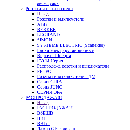
аксессуары
Розетки и выключатели
Назад
Розетки и выключатели
ABB
BERKER
LEGRAND
SIMON
SYSTEME ELECTRIC (Schneider)
Блоки электроустановочные
Веркель Швеция
ГУСИ Серия
Распродажа розетки и выключатели
РЕТРО
Розетки и выключатели ТДМ
Серия GIRA
Серия JUNG
СЕРИЯ ЭРА
РАСПРОДАЖА!!!
Назад
РАСПРОДАЖА!!!
ВбБШВ
ВВГ
ВВГнг
Лампа GE галогенн