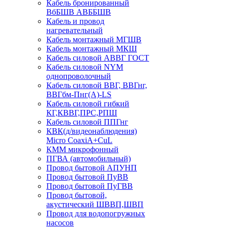
Кабель бронированный
ВбБШВ АВББШВ
Кабель и провод
нагревательный
Кабель монтажный МГШВ
Кабель монтажный МКШ
Кабель силовой АВВГ ГОСТ
Кабель силовой NYM
однопроволочный
Кабель силовой ВВГ, ВВГнг,
ВВГбм-Пнг(А)-LS
Кабель силовой гибкий
КГ,КВВГ,ПРС,РПШ
Кабель силовой ППГнг
КВК(д/видеонаблюдения)
Micro CoaxiA+CuL
КММ микрофонный
ПГВА (автомобильный)
Провод бытовой АПУНП
Провод бытовой ПуВВ
Провод бытовой ПуГВВ
Провод бытовой,
акустический ШВВП,ШВП
Провод для водопогружных
насосов