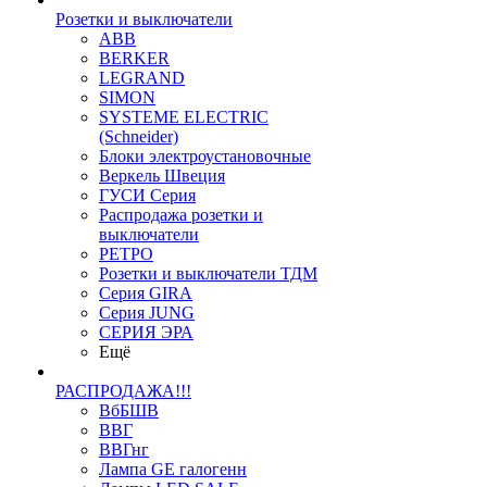
Розетки и выключатели
ABB
BERKER
LEGRAND
SIMON
SYSTEME ELECTRIC
(Schneider)
Блоки электроустановочные
Веркель Швеция
ГУСИ Серия
Распродажа розетки и
выключатели
РЕТРО
Розетки и выключатели ТДМ
Серия GIRA
Серия JUNG
СЕРИЯ ЭРА
Ещё
РАСПРОДАЖА!!!
ВбБШВ
ВВГ
ВВГнг
Лампа GE галогенн