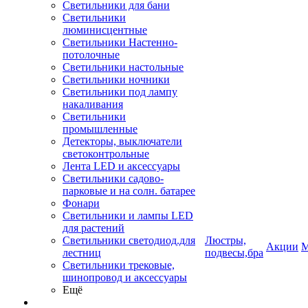
Светильники для бани
Светильники
люминисцентные
Светильники Настенно-
потолочные
Светильники настольные
Светильники ночники
Светильники под лампу
накаливания
Светильники
промышленные
Детекторы, выключатели
светоконтрольные
Лента LED и аксессуары
Светильники садово-
парковые и на солн. батарее
Фонари
Светильники и лампы LED
для растений
Светильники светодиод.для
Люстры,
Акции
М
лестниц
подвесы,бра
Светильники трековые,
шинопровод и аксессуары
Ещё