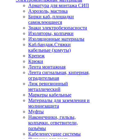
Арматура для монтажа СИП
Аэрозоль, мастика
Бирки каб.,площадки
самоклеющиеся
Знаки электробезопасности
Изоляторы, колпачки
Изоляционные материалы
Каб.бандаж.Стяжки
кабельные (хомуты)
Крепеж
Крюки
Лента монтажная
Лента сигнальная, киперная,
оградительная
Люк ревизионный
металлический
Маркеры кабельные
Материалы для заземления и
молниезащита
Муфты
Наконечники, гильзы,
колпачки. ответвители,
разъёмы
Кабеленесущие системы