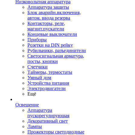
Низковольтная аппаратура
Аппаратура защиты
Блок аварийн.включения,
автом. ввода резерва
Контакторы, реле,
магнит.пускатели
Концевые выключатели
Приборы
Розетки на DIN рейку
Рубильники, разъединители
Светосигнальная арматура,
посты, кнопки
Счетчики
Таймеры, термостаты
Умный дом
Устройства питания
Электродвигатели
Ещё
Освещение
Аппаратура
пускорегулирующая
Декоративный свет
Лампы
Прожекторы светодиодные