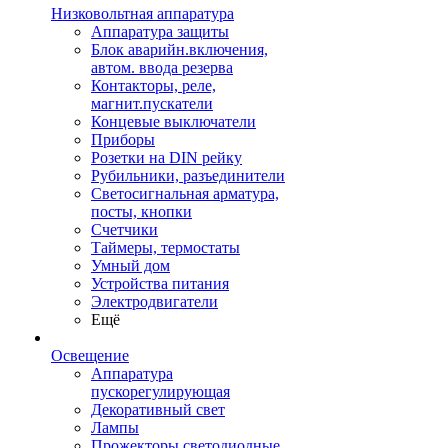
Низковольтная аппаратура
Аппаратура защиты
Блок аварийн.включения,
автом. ввода резерва
Контакторы, реле,
магнит.пускатели
Концевые выключатели
Приборы
Розетки на DIN рейку
Рубильники, разъединители
Светосигнальная арматура,
посты, кнопки
Счетчики
Таймеры, термостаты
Умный дом
Устройства питания
Электродвигатели
Ещё
Освещение
Аппаратура
пускорегулирующая
Декоративный свет
Лампы
Прожекторы светодиодные