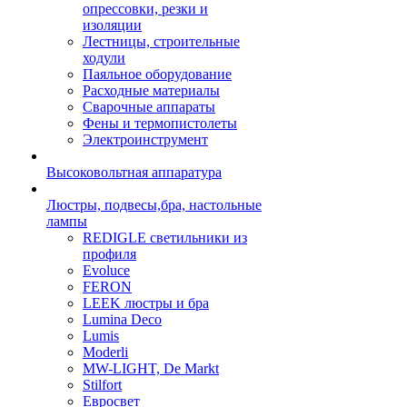
опрессовки, резки и
изоляции
Лестницы, строительные
ходули
Паяльное оборудование
Расходные материалы
Сварочные аппараты
Фены и термопистолеты
Электроинструмент
Высоковольтная аппаратура
Люстры, подвесы,бра, настольные
лампы
REDIGLE светильники из
профиля
Evoluce
FERON
LEEK люстры и бра
Lumina Deco
Lumis
Moderli
MW-LIGHT, De Markt
Stilfort
Евросвет