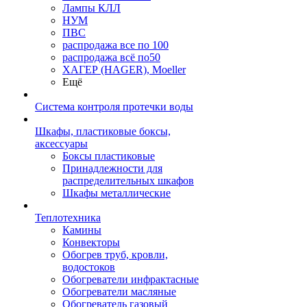
Лампы КЛЛ
НУМ
ПВС
распродажа все по 100
распродажа всё по50
ХАГЕР (HAGER), Moeller
Ещё
Система контроля протечки воды
Шкафы, пластиковые боксы,
аксессуары
Боксы пластиковые
Принадлежности для
распределительных шкафов
Шкафы металлические
Теплотехника
Камины
Конвекторы
Обогрев труб, кровли,
водостоков
Обогреватели инфрактасные
Обогреватели масляные
Обогреватель газовый