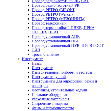
Провод радиочастотный RG,САТ
Провод радиочастотный РК
Провод РЕТРО (BIRONI)
Провод РЕТРО (Werkel)
Провод РЕТРО (МЕЗОНИНЪ))
Провод телефонный
Провод термостойкий ПВКВ, ПРКА,
OLFLEX HEAT
Провод установочный АПВ
Провод установочный ПВС
Провод установочный ПУВ, ПУГВ ГОСТ
СИП
Тросы стальные
Инструмент
Назад
Инструмент
Измерительные приборы и тестеры
Инструмент ручной
Инструменты для опрессовки, резки и
изоляции
Лестницы, строительные ходули
Паяльное оборудование
Расходные материалы
Сварочные аппараты
Фены и термопистолеты