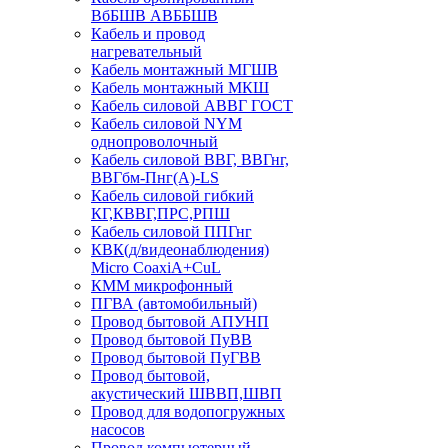
ВбБШВ АВББШВ
Кабель и провод
нагревательный
Кабель монтажный МГШВ
Кабель монтажный МКШ
Кабель силовой АВВГ ГОСТ
Кабель силовой NYM
однопроволочный
Кабель силовой ВВГ, ВВГнг,
ВВГбм-Пнг(А)-LS
Кабель силовой гибкий
КГ,КВВГ,ПРС,РПШ
Кабель силовой ППГнг
КВК(д/видеонаблюдения)
Micro CoaxiA+CuL
КММ микрофонный
ПГВА (автомобильный)
Провод бытовой АПУНП
Провод бытовой ПуВВ
Провод бытовой ПуГВВ
Провод бытовой,
акустический ШВВП,ШВП
Провод для водопогружных
насосов
Провод компьютерный