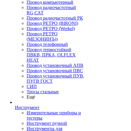
Провод компьютерный
Провод радиочастотный
RG,САТ
Провод радиочастотный РК
Провод РЕТРО (BIRONI)
Провод РЕТРО (Werkel)
Провод РЕТРО
(МЕЗОНИНЪ))
Провод телефонный
Провод термостойкий
ПВКВ, ПРКА, OLFLEX
HEAT
Провод установочный АПВ
Провод установочный ПВС
Провод установочный ПУВ,
ПУГВ ГОСТ
СИП
Тросы стальные
Ещё
Инструмент
Измерительные приборы и
тестеры
Инструмент ручной
Инструменты для