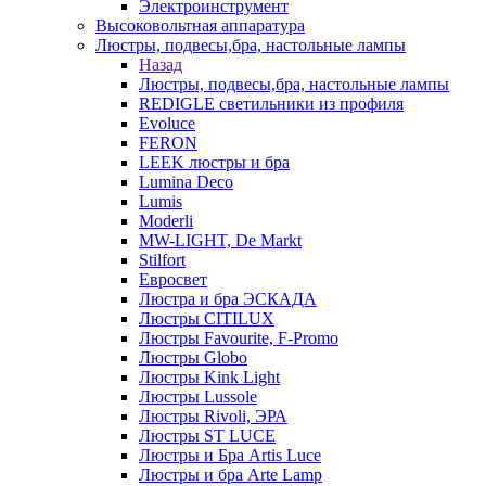
Электроинструмент
Высоковольтная аппаратура
Люстры, подвесы,бра, настольные лампы
Назад
Люстры, подвесы,бра, настольные лампы
REDIGLE светильники из профиля
Evoluce
FERON
LEEK люстры и бра
Lumina Deco
Lumis
Moderli
MW-LIGHT, De Markt
Stilfort
Евросвет
Люстра и бра ЭСКАДА
Люстры CITILUX
Люстры Favourite, F-Promo
Люстры Globo
Люстры Kink Light
Люстры Lussole
Люстры Rivoli, ЭРА
Люстры ST LUCE
Люстры и Бра Artis Luce
Люстры и бра Arte Lamp