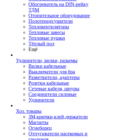
Обогреватель на DIN-рейку
ТДМ
Отопительное оборудование
Полотенцесушители
Тепловентиляторы
Тепловые завесы
Тепловые пушки
Тёплый пол
Ещё
Удлинители, вилки, разьемы
Вилки кабельные
Выключатели для бра
Разветвители, адаптеры
Розетки кабельные
Сетевые кабеля, шнуры
Соединители силовые
Удлинители
Хоз. товары
ЗМ,крючки,клей,держатели
Магниты
Огнеборец
Отпугиватели насекомых и
грызунов