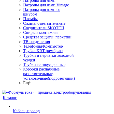
Патроны для ламп
Патроны для ламп Vintage
Патроны для ламп со
шнуром
Пломбы
Сжимы ответвительные
Соединители SKOTCH
Спираль монтажная
Средства защиты, перчатки
ТВ соединения
Телефония/Компьютер
Трубка ХВТ (кембрик)
Трубки и перчатки холодной
усадки
Трубки термоусадочные
Коробки распаячные,
разветвительные,
установочные(подрозетники)
Ещё
Каталог
Кабель, провод