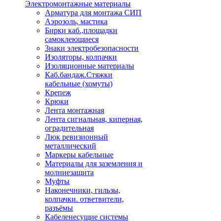
Электромонтажные материалы
Арматура для монтажа СИП
Аэрозоль, мастика
Бирки каб.,площадки
самоклеющиеся
Знаки электробезопасности
Изоляторы, колпачки
Изоляционные материалы
Каб.бандаж.Стяжки
кабельные (хомуты)
Крепеж
Крюки
Лента монтажная
Лента сигнальная, киперная,
оградительная
Люк ревизионный
металлический
Маркеры кабельные
Материалы для заземления и
молниезащита
Муфты
Наконечники, гильзы,
колпачки. ответвители,
разъёмы
Кабеленесущие системы