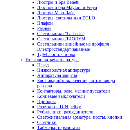
Люстры и Бра Benetti
Люстры и бра Maytoni и Freya
Люстры МаксЛайт
Люстры, светильники EGLO
Плафон
Разные
Светильники "Galassie"
Светильники ДИОЛУМ
Светильники линейные из профиля
Электростандарт заказные
ТДМ люстры и бра
Низковольтная аппаратура
Назад
Низковольтная аппаратура
Аппаратура защиты
Блок аварийн.включения, автом. ввода
резерва
Контакторы, реле, магнит.пускатели
Концевые выключатели
Приборы
Розетки на DIN рейку
Рубильники, разъединители
Светосигнальная арматура, посты, кнопки
Счетчики
Таймеры, термостаты