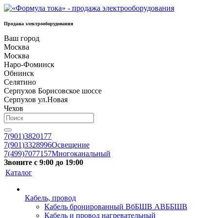
Продажа электрооборудования
Ваш город
Москва
Москва
Наро-Фоминск
Обнинск
Селятино
Серпухов Борисовское шоссе
Серпухов ул.Новая
Чехов
7(901)3820177
7(901)3328996
Освещение
7(499)7077157
Многоканальный
Звоните с 9:00 до 19:00
Каталог
Кабель, провод
Кабель бронированный ВбБШВ АВББШВ
Кабель и провод нагревательный