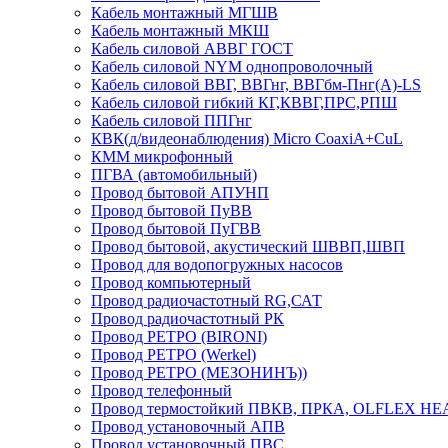
Кабель монтажный МГШВ
Кабель монтажный МКШ
Кабель силовой АВВГ ГОСТ
Кабель силовой NYM однопроволочный
Кабель силовой ВВГ, ВВГнг, ВВГбм-Пнг(А)-LS
Кабель силовой гибкий КГ,КВВГ,ПРС,РПШ
Кабель силовой ППГнг
КВК(д/видеонаблюдения) Micro CoaxiA+CuL
КММ микрофонный
ПГВА (автомобильный)
Провод бытовой АПУНП
Провод бытовой ПуВВ
Провод бытовой ПуГВВ
Провод бытовой, акустический ШВВП,ШВП
Провод для водопогружных насосов
Провод компьютерный
Провод радиочастотный RG,САТ
Провод радиочастотный РК
Провод РЕТРО (BIRONI)
Провод РЕТРО (Werkel)
Провод РЕТРО (МЕЗОНИНЪ))
Провод телефонный
Провод термостойкий ПВКВ, ПРКА, OLFLEX HE
Провод установочный АПВ
Провод установочный ПВС