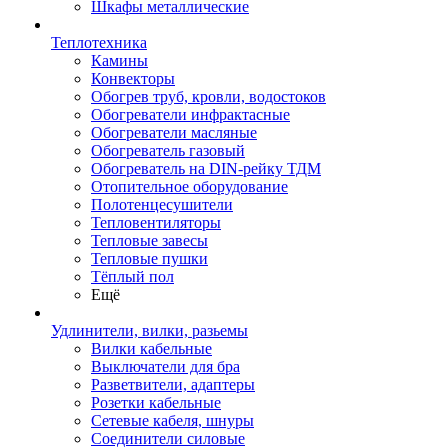
Шкафы металлические
Теплотехника
Камины
Конвекторы
Обогрев труб, кровли, водостоков
Обогреватели инфрактасные
Обогреватели масляные
Обогреватель газовый
Обогреватель на DIN-рейку ТДМ
Отопительное оборудование
Полотенцесушители
Тепловентиляторы
Тепловые завесы
Тепловые пушки
Тёплый пол
Ещё
Удлинители, вилки, разьемы
Вилки кабельные
Выключатели для бра
Разветвители, адаптеры
Розетки кабельные
Сетевые кабеля, шнуры
Соединители силовые