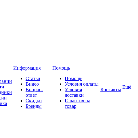
Информация
Помощь
Статьи
Помощь
пании
Видео
Условия оплаты
ти
Ещё
Вопрос-
Условия
Контакты
дники
ответ
доставки
сии
Скидки
Гарантия на
ика
Бренды
товар