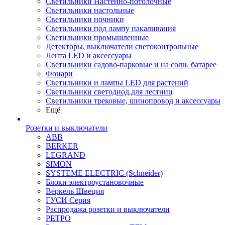
Светильники Настенно-потолочные
Светильники настольные
Светильники ночники
Светильники под лампу накаливания
Светильники промышленные
Детекторы, выключатели светоконтрольные
Лента LED и аксессуары
Светильники садово-парковые и на солн. батарее
Фонари
Светильники и лампы LED для растений
Светильники светодиод.для лестниц
Светильники трековые, шинопровод и аксессуары
Ещё
Розетки и выключатели
ABB
BERKER
LEGRAND
SIMON
SYSTEME ELECTRIC (Schneider)
Блоки электроустановочные
Веркель Швеция
ГУСИ Серия
Распродажа розетки и выключатели
РЕТРО