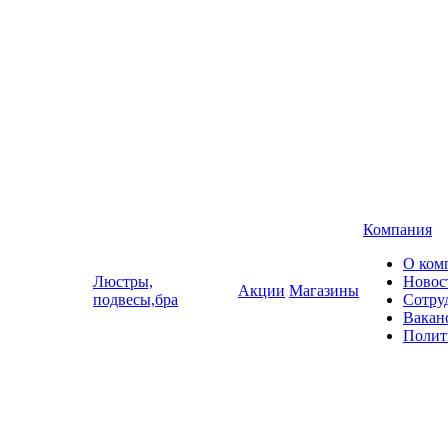
Компания
О ком
Люстры,
Новос
Акции
Магазины
подвесы,бра
Сотру
Вакан
Полит