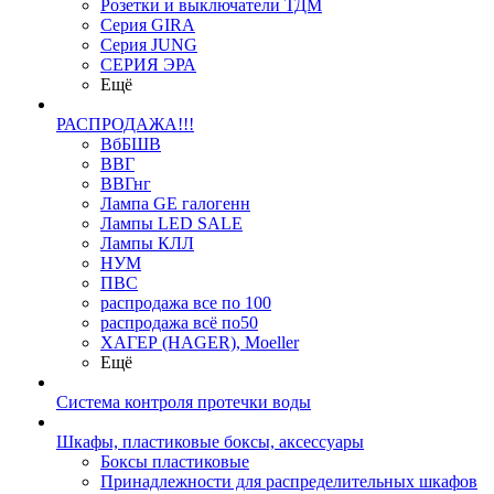
Розетки и выключатели ТДМ
Серия GIRA
Серия JUNG
СЕРИЯ ЭРА
Ещё
РАСПРОДАЖА!!!
ВбБШВ
ВВГ
ВВГнг
Лампа GE галогенн
Лампы LED SALE
Лампы КЛЛ
НУМ
ПВС
распродажа все по 100
распродажа всё по50
ХАГЕР (HAGER), Moeller
Ещё
Система контроля протечки воды
Шкафы, пластиковые боксы, аксессуары
Боксы пластиковые
Принадлежности для распределительных шкафов