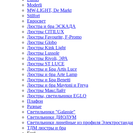
Moderli
MW-LIGHT, De Markt
Stilfort
Евросвет
Люстра и бра ЭСКАДА
Люстры CITILUX
Люстры Favourite, F-Promo
Люстры Globo
Люстры Kink Light
Люстры Lussole
Люстры Rivoli, ЭРА
Люстры ST LUCE
Люстры и Бра Artis Luce
Люстры и бра Arte Lamp
Люстры и Бра Benetti
Люстры и бра Maytoni и Freya
Люстры МаксЛайт
Люстры, светильники EGLO
Плафон
Разные
Светильники "Galassie"
Светильники ДИОЛУМ
Светильники линейные из профиля Электростандар
ТДМ люстры и бра