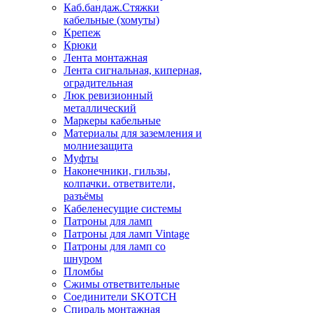
Каб.бандаж.Стяжки
кабельные (хомуты)
Крепеж
Крюки
Лента монтажная
Лента сигнальная, киперная,
оградительная
Люк ревизионный
металлический
Маркеры кабельные
Материалы для заземления и
молниезащита
Муфты
Наконечники, гильзы,
колпачки. ответвители,
разъёмы
Кабеленесущие системы
Патроны для ламп
Патроны для ламп Vintage
Патроны для ламп со
шнуром
Пломбы
Сжимы ответвительные
Соединители SKOTCH
Спираль монтажная