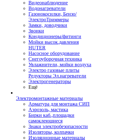
Видеонаблюдение
Водонагреватели
Газонокосилки, Бензо/
ЭлектроТриммеры
Замки, доводчики
Звонки
Кондиционеры/фитинги
Мойки высок.давления
HUTER
Насосное оборудование
Снегоуборочная техника
Увлажнители, мойки воздуха
Электро газовые плиты
Редукторы Эл.нагреватели
Электрогенераторы
Ещё
Электромонтажные материалы
Арматура для монтажа СИП
Аэрозоль, мастика
Бирки каб.,площадки
самоклеющиеся
Знаки электробезопасности
Изоляторы, колпачки
Изоляционные материалы