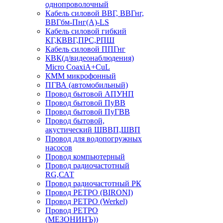
однопроволочный
Кабель силовой ВВГ, ВВГнг,
ВВГбм-Пнг(А)-LS
Кабель силовой гибкий
КГ,КВВГ,ПРС,РПШ
Кабель силовой ППГнг
КВК(д/видеонаблюдения)
Micro CoaxiA+CuL
КММ микрофонный
ПГВА (автомобильный)
Провод бытовой АПУНП
Провод бытовой ПуВВ
Провод бытовой ПуГВВ
Провод бытовой,
акустический ШВВП,ШВП
Провод для водопогружных
насосов
Провод компьютерный
Провод радиочастотный
RG,САТ
Провод радиочастотный РК
Провод РЕТРО (BIRONI)
Провод РЕТРО (Werkel)
Провод РЕТРО
(МЕЗОНИНЪ))