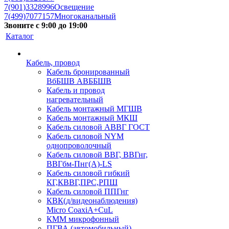
7(901)3328996
Освещение
7(499)7077157
Многоканальный
Звоните с 9:00 до 19:00
Каталог
Кабель, провод
Кабель бронированный
ВбБШВ АВББШВ
Кабель и провод
нагревательный
Кабель монтажный МГШВ
Кабель монтажный МКШ
Кабель силовой АВВГ ГОСТ
Кабель силовой NYM
однопроволочный
Кабель силовой ВВГ, ВВГнг,
ВВГбм-Пнг(А)-LS
Кабель силовой гибкий
КГ,КВВГ,ПРС,РПШ
Кабель силовой ППГнг
КВК(д/видеонаблюдения)
Micro CoaxiA+CuL
КММ микрофонный
ПГВА (автомобильный)