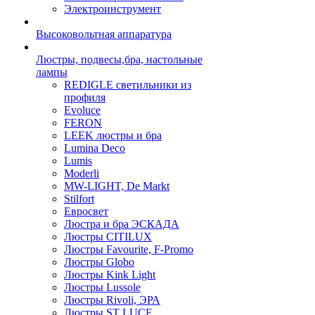
Электроинструмент
Высоковольтная аппаратура
Люстры, подвесы,бра, настольные
лампы
REDIGLE светильники из
профиля
Evoluce
FERON
LEEK люстры и бра
Lumina Deco
Lumis
Moderli
MW-LIGHT, De Markt
Stilfort
Евросвет
Люстра и бра ЭСКАДА
Люстры CITILUX
Люстры Favourite, F-Promo
Люстры Globo
Люстры Kink Light
Люстры Lussole
Люстры Rivoli, ЭРА
Люстры ST LUCE