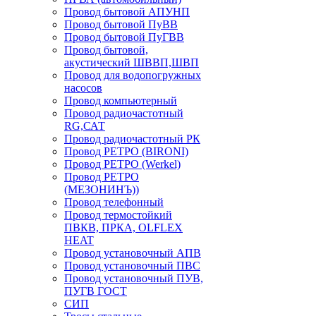
Провод бытовой АПУНП
Провод бытовой ПуВВ
Провод бытовой ПуГВВ
Провод бытовой,
акустический ШВВП,ШВП
Провод для водопогружных
насосов
Провод компьютерный
Провод радиочастотный
RG,САТ
Провод радиочастотный РК
Провод РЕТРО (BIRONI)
Провод РЕТРО (Werkel)
Провод РЕТРО
(МЕЗОНИНЪ))
Провод телефонный
Провод термостойкий
ПВКВ, ПРКА, OLFLEX
HEAT
Провод установочный АПВ
Провод установочный ПВС
Провод установочный ПУВ,
ПУГВ ГОСТ
СИП