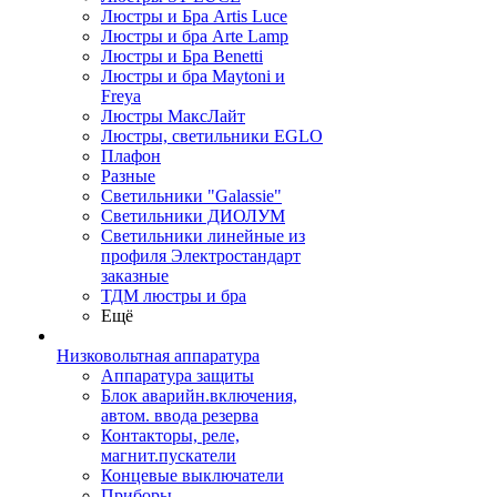
Люстры и Бра Artis Luce
Люстры и бра Arte Lamp
Люстры и Бра Benetti
Люстры и бра Maytoni и
Freya
Люстры МаксЛайт
Люстры, светильники EGLO
Плафон
Разные
Светильники "Galassie"
Светильники ДИОЛУМ
Светильники линейные из
профиля Электростандарт
заказные
ТДМ люстры и бра
Ещё
Низковольтная аппаратура
Аппаратура защиты
Блок аварийн.включения,
автом. ввода резерва
Контакторы, реле,
магнит.пускатели
Концевые выключатели
Приборы