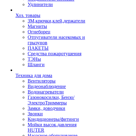
Удлинители
Хоз. товары
ЗМ,крючки,клей,держатели
Магниты
Огнеборец
Отпугиватели насекомых и
грызунов
ПАКЕТЫ
Средства пожаротушения
ТЭНы
Шланги
Техника для дома
Вентиляторы
Видеонаблюдение
Водонагреватели
Газонокосилки, Бензо/
ЭлектроТриммеры
Замки, доводчики
Звонки
Кондиционеры/фитинги
Мойки высок.давления
HUTER
Насосное оборудование