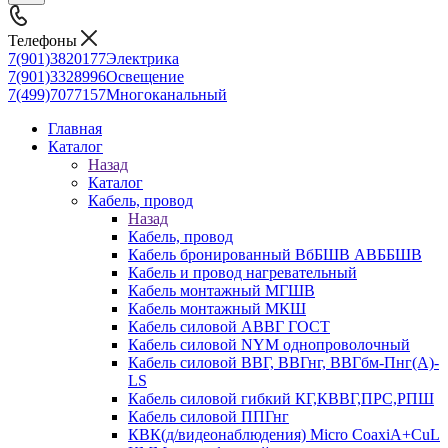
Телефоны
7(901)3820177
Электрика
7(901)3328996
Освещение
7(499)7077157
Многоканальный
Главная
Каталог
Назад
Каталог
Кабель, провод
Назад
Кабель, провод
Кабель бронированный ВбБШВ АВББШВ
Кабель и провод нагревательный
Кабель монтажный МГШВ
Кабель монтажный МКШ
Кабель силовой АВВГ ГОСТ
Кабель силовой NYM однопроволочный
Кабель силовой ВВГ, ВВГнг, ВВГбм-Пнг(А)-
LS
Кабель силовой гибкий КГ,КВВГ,ПРС,РПШ
Кабель силовой ППГнг
КВК(д/видеонаблюдения) Micro CoaxiA+CuL