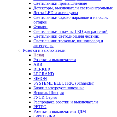
Светильники промышленные
Детекторы, выключатели светоконтрольные
Лента LED и аксессуары
Светильники садово-парковые и на солн.
батарее
Фонари
Светильники и лампы LED для растений
Светильники светодиод.для лестниц
Светильники трековые, шинопровод и
аксессуары
Розетки и выключатели
Назад
Розетки и выключатели
ABB
BERKER
LEGRAND
SIMON
SYSTEME ELECTRIC (Schneider)
Блоки электроустановочные
Веркель Швеция
ГУСИ Серия
Распродажа розетки и выключатели
РЕТРО
Розетки и выключатели ТДМ
Серия GIRA