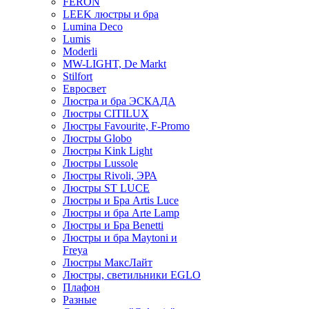
FERON
LEEK люстры и бра
Lumina Deco
Lumis
Moderli
MW-LIGHT, De Markt
Stilfort
Евросвет
Люстра и бра ЭСКАДА
Люстры CITILUX
Люстры Favourite, F-Promo
Люстры Globo
Люстры Kink Light
Люстры Lussole
Люстры Rivoli, ЭРА
Люстры ST LUCE
Люстры и Бра Artis Luce
Люстры и бра Arte Lamp
Люстры и Бра Benetti
Люстры и бра Maytoni и
Freya
Люстры МаксЛайт
Люстры, светильники EGLO
Плафон
Разные