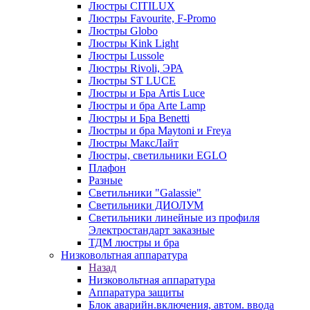
Люстры CITILUX
Люстры Favourite, F-Promo
Люстры Globo
Люстры Kink Light
Люстры Lussole
Люстры Rivoli, ЭРА
Люстры ST LUCE
Люстры и Бра Artis Luce
Люстры и бра Arte Lamp
Люстры и Бра Benetti
Люстры и бра Maytoni и Freya
Люстры МаксЛайт
Люстры, светильники EGLO
Плафон
Разные
Светильники "Galassie"
Светильники ДИОЛУМ
Светильники линейные из профиля
Электростандарт заказные
ТДМ люстры и бра
Низковольтная аппаратура
Назад
Низковольтная аппаратура
Аппаратура защиты
Блок аварийн.включения, автом. ввода