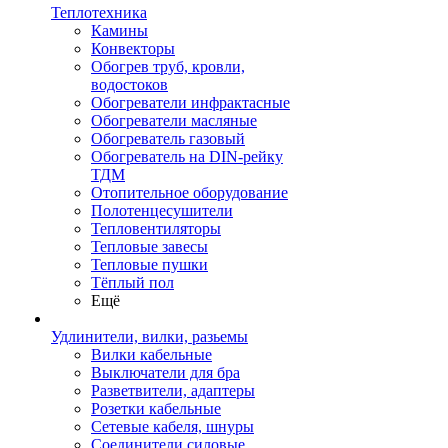
Теплотехника
Камины
Конвекторы
Обогрев труб, кровли,
водостоков
Обогреватели инфрактасные
Обогреватели масляные
Обогреватель газовый
Обогреватель на DIN-рейку
ТДМ
Отопительное оборудование
Полотенцесушители
Тепловентиляторы
Тепловые завесы
Тепловые пушки
Тёплый пол
Ещё
Удлинители, вилки, разьемы
Вилки кабельные
Выключатели для бра
Разветвители, адаптеры
Розетки кабельные
Сетевые кабеля, шнуры
Соединители силовые