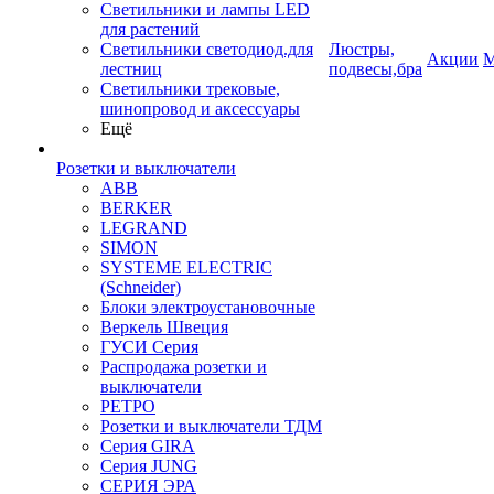
Светильники и лампы LED
для растений
Светильники светодиод.для
Люстры,
Акции
М
лестниц
подвесы,бра
Светильники трековые,
шинопровод и аксессуары
Ещё
Розетки и выключатели
ABB
BERKER
LEGRAND
SIMON
SYSTEME ELECTRIC
(Schneider)
Блоки электроустановочные
Веркель Швеция
ГУСИ Серия
Распродажа розетки и
выключатели
РЕТРО
Розетки и выключатели ТДМ
Серия GIRA
Серия JUNG
СЕРИЯ ЭРА