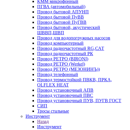
КММ микрофонный
ПГВА (автомобильный)
Провод бытовой АПУНП
Провод бытовой ПуВВ
Провод бытовой ПуГВВ
Провод бытовой, акустический
ШВВП,ШВП
Провод для водопогружных насосов
Провод компьютерный
Провод радиочастотный RG,САТ
Провод радиочастотный РК
Провод РЕТРО (BIRONI)
Провод РЕТРО (Werkel)
Провод РЕТРО (МЕЗОНИНЪ))
Провод телефонный
Провод термостойкий ПВКВ, ПРКА,
OLFLEX HEAT
Провод установочный АПВ
Провод установочный ПВС
Провод установочный ПУВ, ПУГВ ГОСТ
СИП
Тросы стальные
Инструмент
Назад
Инструмент