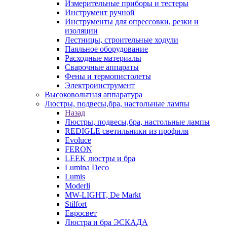
Измерительные приборы и тестеры
Инструмент ручной
Инструменты для опрессовки, резки и
изоляции
Лестницы, строительные ходули
Паяльное оборудование
Расходные материалы
Сварочные аппараты
Фены и термопистолеты
Электроинструмент
Высоковольтная аппаратура
Люстры, подвесы,бра, настольные лампы
Назад
Люстры, подвесы,бра, настольные лампы
REDIGLE светильники из профиля
Evoluce
FERON
LEEK люстры и бра
Lumina Deco
Lumis
Moderli
MW-LIGHT, De Markt
Stilfort
Евросвет
Люстра и бра ЭСКАДА