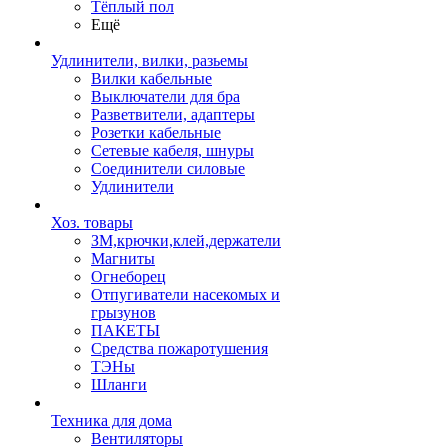
Тёплый пол
Ещё
Удлинители, вилки, разьемы
Вилки кабельные
Выключатели для бра
Разветвители, адаптеры
Розетки кабельные
Сетевые кабеля, шнуры
Соединители силовые
Удлинители
Хоз. товары
ЗМ,крючки,клей,держатели
Магниты
Огнеборец
Отпугиватели насекомых и
грызунов
ПАКЕТЫ
Средства пожаротушения
ТЭНы
Шланги
Техника для дома
Вентиляторы