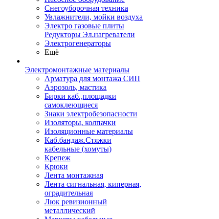
Снегоуборочная техника
Увлажнители, мойки воздуха
Электро газовые плиты
Редукторы Эл.нагреватели
Электрогенераторы
Ещё
Электромонтажные материалы
Арматура для монтажа СИП
Аэрозоль, мастика
Бирки каб.,площадки
самоклеющиеся
Знаки электробезопасности
Изоляторы, колпачки
Изоляционные материалы
Каб.бандаж.Стяжки
кабельные (хомуты)
Крепеж
Крюки
Лента монтажная
Лента сигнальная, киперная,
оградительная
Люк ревизионный
металлический