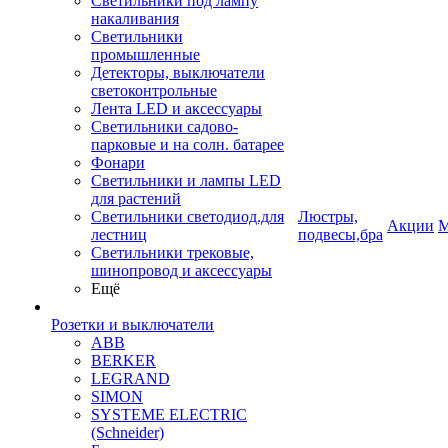
Светильники под лампу
накаливания
Светильники
промышленные
Детекторы, выключатели
светоконтрольные
Лента LED и аксессуары
Светильники садово-
парковые и на солн. батарее
Фонари
Светильники и лампы LED
для растений
Светильники светодиод.для
Люстры,
Акции
М
лестниц
подвесы,бра
Светильники трековые,
шинопровод и аксессуары
Ещё
Розетки и выключатели
ABB
BERKER
LEGRAND
SIMON
SYSTEME ELECTRIC
(Schneider)