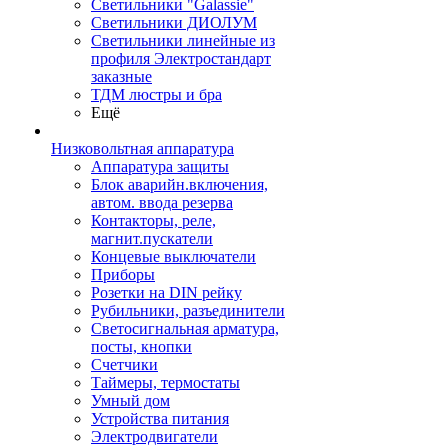
Светильники "Galassie"
Светильники ДИОЛУМ
Светильники линейные из
профиля Электростандарт
заказные
ТДМ люстры и бра
Ещё
Низковольтная аппаратура
Аппаратура защиты
Блок аварийн.включения,
автом. ввода резерва
Контакторы, реле,
магнит.пускатели
Концевые выключатели
Приборы
Розетки на DIN рейку
Рубильники, разъединители
Светосигнальная арматура,
посты, кнопки
Счетчики
Таймеры, термостаты
Умный дом
Устройства питания
Электродвигатели