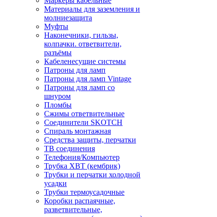
Маркеры кабельные
Материалы для заземления и
молниезащита
Муфты
Наконечники, гильзы,
колпачки. ответвители,
разъёмы
Кабеленесущие системы
Патроны для ламп
Патроны для ламп Vintage
Патроны для ламп со
шнуром
Пломбы
Сжимы ответвительные
Соединители SKOTCH
Спираль монтажная
Средства защиты, перчатки
ТВ соединения
Телефония/Компьютер
Трубка ХВТ (кембрик)
Трубки и перчатки холодной
усадки
Трубки термоусадочные
Коробки распаячные,
разветвительные,