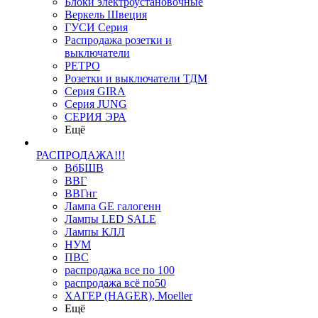
Блоки электроустановочные
Веркель Швеция
ГУСИ Серия
Распродажа розетки и
выключатели
РЕТРО
Розетки и выключатели ТДМ
Серия GIRA
Серия JUNG
СЕРИЯ ЭРА
Ещё
РАСПРОДАЖА!!!
ВбБШВ
ВВГ
ВВГнг
Лампа GE галогенн
Лампы LED SALE
Лампы КЛЛ
НУМ
ПВС
распродажа все по 100
распродажа всё по50
ХАГЕР (HAGER), Moeller
Ещё