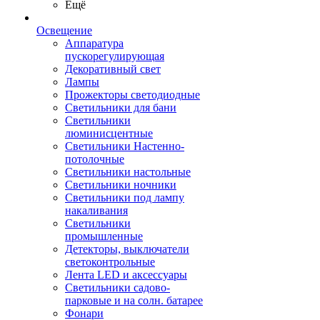
Ещё
Освещение
Аппаратура
пускорегулирующая
Декоративный свет
Лампы
Прожекторы светодиодные
Светильники для бани
Светильники
люминисцентные
Светильники Настенно-
потолочные
Светильники настольные
Светильники ночники
Светильники под лампу
накаливания
Светильники
промышленные
Детекторы, выключатели
светоконтрольные
Лента LED и аксессуары
Светильники садово-
парковые и на солн. батарее
Фонари