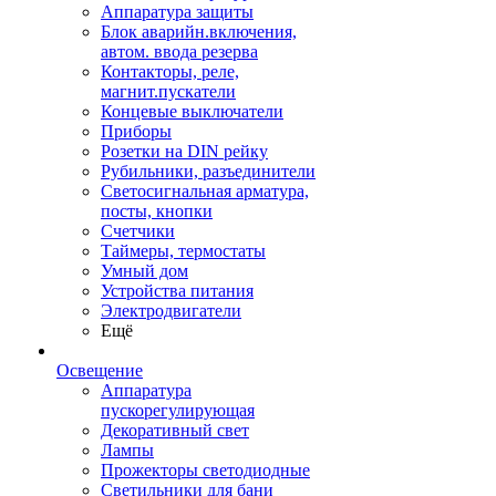
Аппаратура защиты
Блок аварийн.включения,
автом. ввода резерва
Контакторы, реле,
магнит.пускатели
Концевые выключатели
Приборы
Розетки на DIN рейку
Рубильники, разъединители
Светосигнальная арматура,
посты, кнопки
Счетчики
Таймеры, термостаты
Умный дом
Устройства питания
Электродвигатели
Ещё
Освещение
Аппаратура
пускорегулирующая
Декоративный свет
Лампы
Прожекторы светодиодные
Светильники для бани