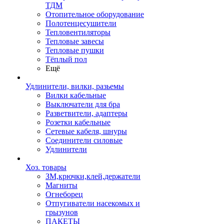
ТДМ
Отопительное оборудование
Полотенцесушители
Тепловентиляторы
Тепловые завесы
Тепловые пушки
Тёплый пол
Ещё
Удлинители, вилки, разьемы
Вилки кабельные
Выключатели для бра
Разветвители, адаптеры
Розетки кабельные
Сетевые кабеля, шнуры
Соединители силовые
Удлинители
Хоз. товары
ЗМ,крючки,клей,держатели
Магниты
Огнеборец
Отпугиватели насекомых и
грызунов
ПАКЕТЫ