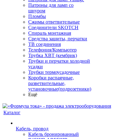
Патроны для ламп со
шнуром
Пломбы
Сжимы ответвительные
Соединители SKOTCH
Спираль монтажная
Средства защиты, перчатки
ТВ соединения
Телефония/Компьютер
Трубка ХВТ (кембрик)
Трубки и перчатки холодной
усадки
Трубки термоусадочные
Коробки распаячные,
разветвительные,
установочные(подрозетники)
Ещё
Каталог
Кабель, провод
Кабель бронированный