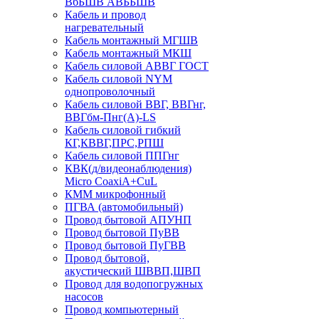
ВбБШВ АВББШВ
Кабель и провод
нагревательный
Кабель монтажный МГШВ
Кабель монтажный МКШ
Кабель силовой АВВГ ГОСТ
Кабель силовой NYM
однопроволочный
Кабель силовой ВВГ, ВВГнг,
ВВГбм-Пнг(А)-LS
Кабель силовой гибкий
КГ,КВВГ,ПРС,РПШ
Кабель силовой ППГнг
КВК(д/видеонаблюдения)
Micro CoaxiA+CuL
КММ микрофонный
ПГВА (автомобильный)
Провод бытовой АПУНП
Провод бытовой ПуВВ
Провод бытовой ПуГВВ
Провод бытовой,
акустический ШВВП,ШВП
Провод для водопогружных
насосов
Провод компьютерный