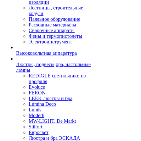
изоляции
Лестницы, строительные
ходули
Паяльное оборудование
Расходные материалы
Сварочные аппараты
Фены и термопистолеты
Электроинструмент
Высоковольтная аппаратура
Люстры, подвесы,бра, настольные
лампы
REDIGLE светильники из
профиля
Evoluce
FERON
LEEK люстры и бра
Lumina Deco
Lumis
Moderli
MW-LIGHT, De Markt
Stilfort
Евросвет
Люстра и бра ЭСКАДА