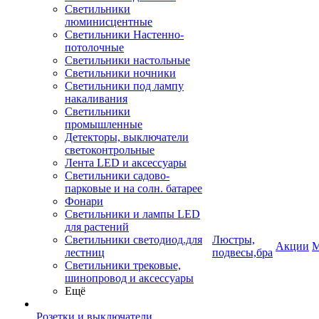
Светильники
люминисцентные
Светильники Настенно-
потолочные
Светильники настольные
Светильники ночники
Светильники под лампу
накаливания
Светильники
промышленные
Детекторы, выключатели
светоконтрольные
Лента LED и аксессуары
Светильники садово-
парковые и на солн. батарее
Фонари
Светильники и лампы LED
для растений
Светильники светодиод.для
Люстры,
Акции
М
лестниц
подвесы,бра
Светильники трековые,
шинопровод и аксессуары
Ещё
Розетки и выключатели