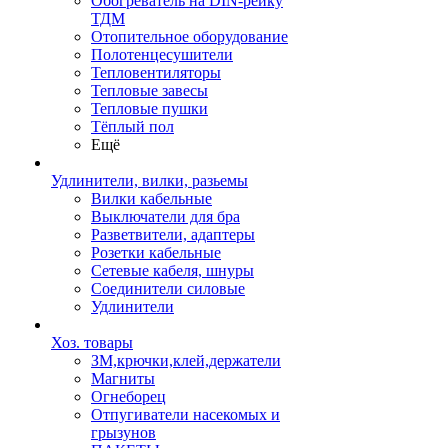
Обогреватель на DIN-рейку
ТДМ
Отопительное оборудование
Полотенцесушители
Тепловентиляторы
Тепловые завесы
Тепловые пушки
Тёплый пол
Ещё
Удлинители, вилки, разьемы
Вилки кабельные
Выключатели для бра
Разветвители, адаптеры
Розетки кабельные
Сетевые кабеля, шнуры
Соединители силовые
Удлинители
Хоз. товары
ЗМ,крючки,клей,держатели
Магниты
Огнеборец
Отпугиватели насекомых и
грызунов