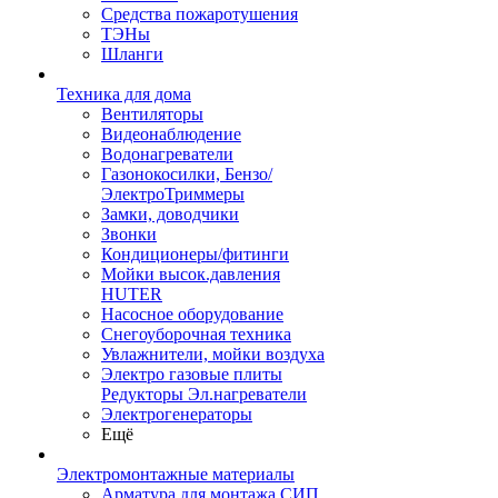
Средства пожаротушения
ТЭНы
Шланги
Техника для дома
Вентиляторы
Видеонаблюдение
Водонагреватели
Газонокосилки, Бензо/
ЭлектроТриммеры
Замки, доводчики
Звонки
Кондиционеры/фитинги
Мойки высок.давления
HUTER
Насосное оборудование
Снегоуборочная техника
Увлажнители, мойки воздуха
Электро газовые плиты
Редукторы Эл.нагреватели
Электрогенераторы
Ещё
Электромонтажные материалы
Арматура для монтажа СИП