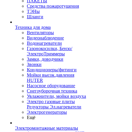
ПАКЕТЫ
Средства пожаротушения
ТЭНы
Шланги
Техника для дома
Вентиляторы
Видеонаблюдение
Водонагреватели
Газонокосилки, Бензо/
ЭлектроТриммеры
Замки, доводчики
Звонки
Кондиционеры/фитинги
Мойки высок.давления
HUTER
Насосное оборудование
Снегоуборочная техника
Увлажнители, мойки воздуха
Электро газовые плиты
Редукторы Эл.нагреватели
Электрогенераторы
Ещё
Электромонтажные материалы