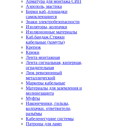
Арматура для монтажа СИП
Аэрозоль, мастика
Бирки каб.,площадки
самоклеющиеся
Знаки электробезопасности
Изоляторы, колпачки
Изоляционные материалы
Каб.бандаж.Стяжки
кабельные (хомуты)
Крепеж
Крюки
Лента монтажная
Лента сигнальная, киперная,
оградительная
Люк ревизионный
металлический
Маркеры кабельные
Материалы для заземления и
молниезащита
Муфты
Наконечники, гильзы,
колпачки. ответвители,
разъёмы
Кабеленесущие системы
Патроны для ламп