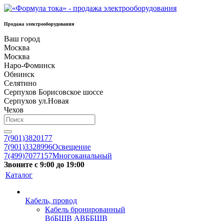
Продажа электрооборудования
Ваш город
Москва
Москва
Наро-Фоминск
Обнинск
Селятино
Серпухов Борисовское шоссе
Серпухов ул.Новая
Чехов
7(901)3820177
7(901)3328996
Освещение
7(499)7077157
Многоканальный
Звоните с 9:00 до 19:00
Каталог
Кабель, провод
Кабель бронированный
ВбБШВ АВББШВ