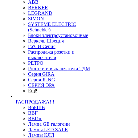
ABB
BERKER
LEGRAND
SIMON
SYSTEME ELECTRIC
(Schneider)
Блоки электроустановочные
Веркель Швеция
ГУСИ Серия
Распродажа розетки и
выключатели
РЕТРО
Розетки и выключатели ТДМ
Серия GIRA
Серия JUNG
СЕРИЯ ЭРА
Ещё
РАСПРОДАЖА!!!
ВбБШВ
ВВГ
ВВГнг
Лампа GE галогенн
Лампы LED SALE
Лампы КЛЛ