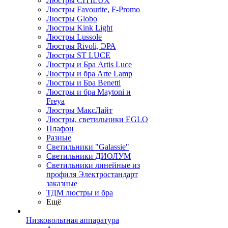
Люстры CITILUX
Люстры Favourite, F-Promo
Люстры Globo
Люстры Kink Light
Люстры Lussole
Люстры Rivoli, ЭРА
Люстры ST LUCE
Люстры и Бра Artis Luce
Люстры и бра Arte Lamp
Люстры и Бра Benetti
Люстры и бра Maytoni и
Freya
Люстры МаксЛайт
Люстры, светильники EGLO
Плафон
Разные
Светильники "Galassie"
Светильники ДИОЛУМ
Светильники линейные из
профиля Электростандарт
заказные
ТДМ люстры и бра
Ещё
Низковольтная аппаратура