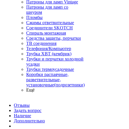
Патроны для ламп Vintage
Патроны для ламп со
шнуром
Пломбы
Сжимы ответвительные
Соединители SKOTCH
Спираль монтажная
Средства защиты, перчатки
ТВ соединения
Телефония/Компьютер
Трубка ХВТ (кембрик)
Трубки и перчатки холодной
усадки
Трубки термоусадочные
Коробки распаячные,
разветвительные,
установочные(подрозетники)
Ещё
Отзывы
Задать вопрос
Наличие
Дополнительно