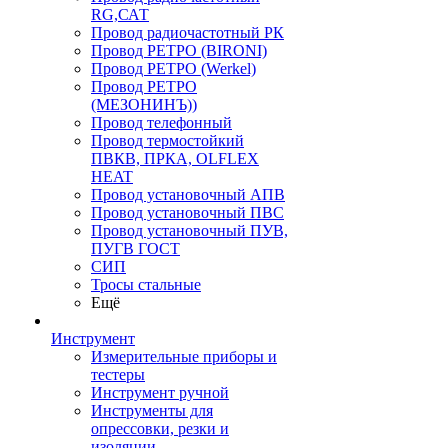
RG,САТ
Провод радиочастотный РК
Провод РЕТРО (BIRONI)
Провод РЕТРО (Werkel)
Провод РЕТРО
(МЕЗОНИНЪ))
Провод телефонный
Провод термостойкий
ПВКВ, ПРКА, OLFLEX
HEAT
Провод установочный АПВ
Провод установочный ПВС
Провод установочный ПУВ,
ПУГВ ГОСТ
СИП
Тросы стальные
Ещё
Инструмент
Измерительные приборы и
тестеры
Инструмент ручной
Инструменты для
опрессовки, резки и
изоляции