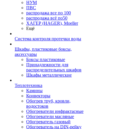
НУМ
ПВС
распродажа все по 100
распродажа всё по50
ХАГЕР (HAGER), Moeller
Ещё
Система контроля протечки воды
Шкафы, пластиковые боксы,
аксессуары
Боксы пластиковые
Принадлежности для
распределительных шкафов
Шкафы металлические
Теплотехника
Камины
Конвекторы
Обогрев труб, кровли,
водостоков
Обогреватели инфрактасные
Обогреватели масляные
Обогреватель газовый
Обогреватель на DIN-рейку