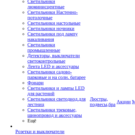
Светильники
люминисцентные
Светильники Настенно-
потолочные
Светильники настольные
Светильники ночники
Светильники под лампу
накаливания
Светильники
промышленные
Детекторы, выключатели
светоконтрольные
Лента LED и аксессуары
Светильники садово-
парковые и на солн. батарее
Фонари
Светильники и лампы LED
для растений
Светильники светодиод.для
Люстры,
Акции
М
лестниц
подвесы,бра
Светильники трековые,
шинопровод и аксессуары
Ещё
Розетки и выключатели