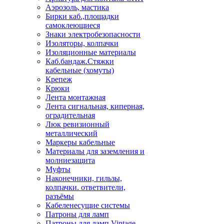
Аэрозоль, мастика
Бирки каб.,площадки
самоклеющиеся
Знаки электробезопасности
Изоляторы, колпачки
Изоляционные материалы
Каб.бандаж.Стяжки
кабельные (хомуты)
Крепеж
Крюки
Лента монтажная
Лента сигнальная, киперная,
оградительная
Люк ревизионный
металлический
Маркеры кабельные
Материалы для заземления и
молниезащита
Муфты
Наконечники, гильзы,
колпачки. ответвители,
разъёмы
Кабеленесущие системы
Патроны для ламп
Патроны для ламп Vintage