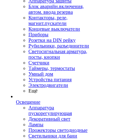
Аппаратура защиты
Блок аварийн.включения,
автом. ввода резерва
Контакторы, реле,
магнит.пускатели
Концевые выключатели
Приборы
Розетки на DIN рейку
Рубильники, разъединители
Светосигнальная арматура,
посты, кнопки
Счетчики
Таймеры, термостаты
Умный дом
Устройства питания
Электродвигатели
Ещё
Освещение
Аппаратура
пускорегулирующая
Декоративный свет
Лампы
Прожекторы светодиодные
Светильники для бани