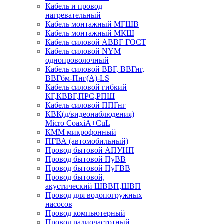
Кабель и провод
нагревательный
Кабель монтажный МГШВ
Кабель монтажный МКШ
Кабель силовой АВВГ ГОСТ
Кабель силовой NYM
однопроволочный
Кабель силовой ВВГ, ВВГнг,
ВВГбм-Пнг(А)-LS
Кабель силовой гибкий
КГ,КВВГ,ПРС,РПШ
Кабель силовой ППГнг
КВК(д/видеонаблюдения)
Micro CoaxiA+CuL
КММ микрофонный
ПГВА (автомобильный)
Провод бытовой АПУНП
Провод бытовой ПуВВ
Провод бытовой ПуГВВ
Провод бытовой,
акустический ШВВП,ШВП
Провод для водопогружных
насосов
Провод компьютерный
Провод радиочастотный