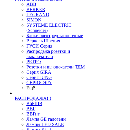
ABB
BERKER
LEGRAND
SIMON
SYSTEME ELECTRIC
(Schneider)
Блоки электроустановочные
Веркель Швеция
ГУСИ Серия
Распродажа розетки и
выключатели
РЕТРО
Розетки и выключатели ТДМ
Серия GIRA
Серия JUNG
СЕРИЯ ЭРА
Ещё
РАСПРОДАЖА!!!
ВбБШВ
ВВГ
ВВГнг
Лампа GE галогенн
Лампы LED SALE
Лампы КЛЛ