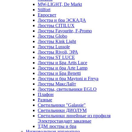
MW-LIGHT, De Markt
Stilfort
Евросвет
Люстра и бра ЭСКАДА
Люстры CITILUX
Люстры Favourite, F-Promo
Люстры Globo
Люстры Kink Light
Люстры Lussole
Люстры Rivoli, ЭРА
Люстры ST LUCE
Люстры и Бра Artis Luce
Люстры и бра Arte Lamp
Люстры и Бра Benetti
Люстры и бра Maytoni и Freya
Люстры МаксЛайт
Люстры, светильники EGLO
Плафон
Разные
Светильники "Galassie"
Светильники ДИОЛУМ
Светильники линейные из профиля
Электростандарт заказные
ТДМ люстры и бра
Низковольтная аппаратура