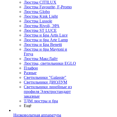
Люстры CITILUX
Люстры Favourite, F-Promo
Люстры Globo
Люстры Kink Light
Люстры Lussole
Люстры Rivoli, ЭРА
Люстры ST LUCE
Люстры и Бра Artis Luce
Люстры и бра Arte Lamp
Люстры и Бра Benetti
Люстры и бра Maytoni и
Freya
Люстры МаксЛайт
Люстры, светильники EGLO
Плафон
Разные
Светильники "Galassie"
Светильники ДИОЛУМ
Светильники линейные из
профиля Электростандарт
заказные
ТДМ люстры и бра
Ещё
Низковольтная аппаратура