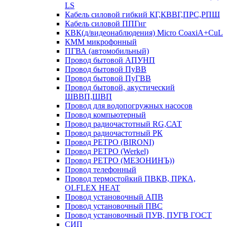
LS
Кабель силовой гибкий КГ,КВВГ,ПРС,РПШ
Кабель силовой ППГнг
КВК(д/видеонаблюдения) Micro CoaxiA+CuL
КММ микрофонный
ПГВА (автомобильный)
Провод бытовой АПУНП
Провод бытовой ПуВВ
Провод бытовой ПуГВВ
Провод бытовой, акустический
ШВВП,ШВП
Провод для водопогружных насосов
Провод компьютерный
Провод радиочастотный RG,САТ
Провод радиочастотный РК
Провод РЕТРО (BIRONI)
Провод РЕТРО (Werkel)
Провод РЕТРО (МЕЗОНИНЪ))
Провод телефонный
Провод термостойкий ПВКВ, ПРКА,
OLFLEX HEAT
Провод установочный АПВ
Провод установочный ПВС
Провод установочный ПУВ, ПУГВ ГОСТ
СИП