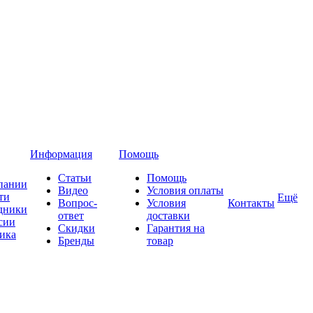
Информация
Помощь
Статьи
Помощь
пании
Видео
Условия оплаты
ти
Ещё
Вопрос-
Условия
Контакты
дники
ответ
доставки
сии
Скидки
Гарантия на
ика
Бренды
товар