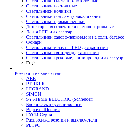
Светильники Настенно-потолочные
Светильники настольные
Светильники ночники
Светильники под лампу накаливания
Светильники промышленные
Детекторы, выключатели светоконтрольные
Лента LED и аксессуары
Светильники садово-парковые и на солн. батарее
Фонари
Светильники и лампы LED для растений
Светильники светодиод.для лестниц
Светильники трековые, шинопровод и аксессуары
Ещё
Розетки и выключатели
ABB
BERKER
LEGRAND
SIMON
SYSTEME ELECTRIC (Schneider)
Блоки электроустановочные
Веркель Швеция
ГУСИ Серия
Распродажа розетки и выключатели
РЕТРО