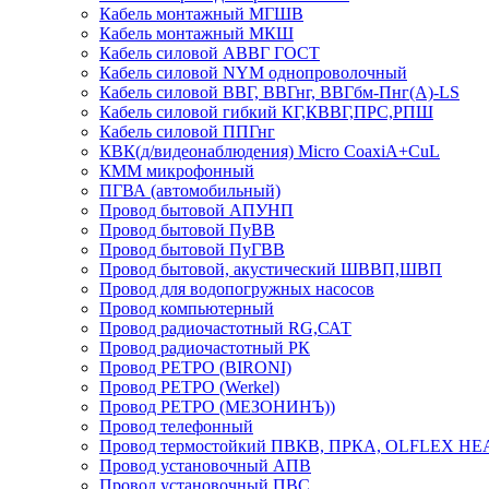
Кабель монтажный МГШВ
Кабель монтажный МКШ
Кабель силовой АВВГ ГОСТ
Кабель силовой NYM однопроволочный
Кабель силовой ВВГ, ВВГнг, ВВГбм-Пнг(А)-LS
Кабель силовой гибкий КГ,КВВГ,ПРС,РПШ
Кабель силовой ППГнг
КВК(д/видеонаблюдения) Micro CoaxiA+CuL
КММ микрофонный
ПГВА (автомобильный)
Провод бытовой АПУНП
Провод бытовой ПуВВ
Провод бытовой ПуГВВ
Провод бытовой, акустический ШВВП,ШВП
Провод для водопогружных насосов
Провод компьютерный
Провод радиочастотный RG,САТ
Провод радиочастотный РК
Провод РЕТРО (BIRONI)
Провод РЕТРО (Werkel)
Провод РЕТРО (МЕЗОНИНЪ))
Провод телефонный
Провод термостойкий ПВКВ, ПРКА, OLFLEX HE
Провод установочный АПВ
Провод установочный ПВС