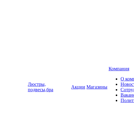
Компания
О ком
Люстры,
Новос
Акции
Магазины
подвесы,бра
Сотру
Вакан
Полит