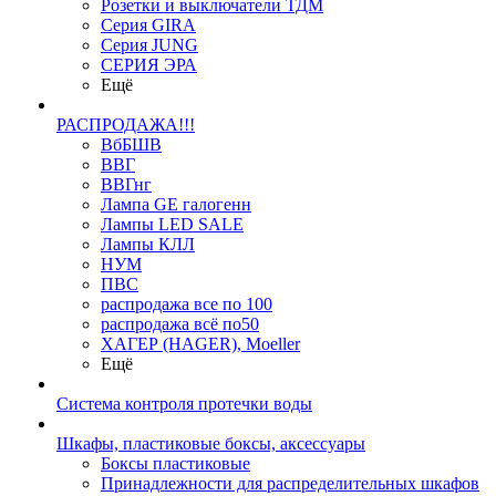
Розетки и выключатели ТДМ
Серия GIRA
Серия JUNG
СЕРИЯ ЭРА
Ещё
РАСПРОДАЖА!!!
ВбБШВ
ВВГ
ВВГнг
Лампа GE галогенн
Лампы LED SALE
Лампы КЛЛ
НУМ
ПВС
распродажа все по 100
распродажа всё по50
ХАГЕР (HAGER), Moeller
Ещё
Система контроля протечки воды
Шкафы, пластиковые боксы, аксессуары
Боксы пластиковые
Принадлежности для распределительных шкафов