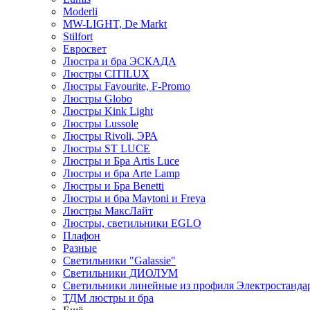
Moderli
MW-LIGHT, De Markt
Stilfort
Евросвет
Люстра и бра ЭСКАДА
Люстры CITILUX
Люстры Favourite, F-Promo
Люстры Globo
Люстры Kink Light
Люстры Lussole
Люстры Rivoli, ЭРА
Люстры ST LUCE
Люстры и Бра Artis Luce
Люстры и бра Arte Lamp
Люстры и Бра Benetti
Люстры и бра Maytoni и Freya
Люстры МаксЛайт
Люстры, светильники EGLO
Плафон
Разные
Светильники "Galassie"
Светильники ДИОЛУМ
Светильники линейные из профиля Электростандар
ТДМ люстры и бра