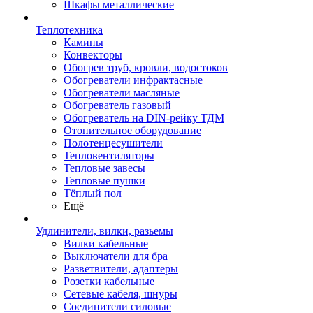
Шкафы металлические
Теплотехника
Камины
Конвекторы
Обогрев труб, кровли, водостоков
Обогреватели инфрактасные
Обогреватели масляные
Обогреватель газовый
Обогреватель на DIN-рейку ТДМ
Отопительное оборудование
Полотенцесушители
Тепловентиляторы
Тепловые завесы
Тепловые пушки
Тёплый пол
Ещё
Удлинители, вилки, разьемы
Вилки кабельные
Выключатели для бра
Разветвители, адаптеры
Розетки кабельные
Сетевые кабеля, шнуры
Соединители силовые