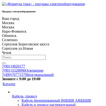
Продажа электрооборудования
Ваш город
Москва
Москва
Наро-Фоминск
Обнинск
Селятино
Серпухов Борисовское шоссе
Серпухов ул.Новая
Чехов
7(901)3820177
7(901)3328996
Освещение
7(499)7077157
Многоканальный
Звоните с 9:00 до 19:00
Каталог
Кабель, провод
Кабель бронированный ВбБШВ АВББШВ
Кабель и провод нагревательный