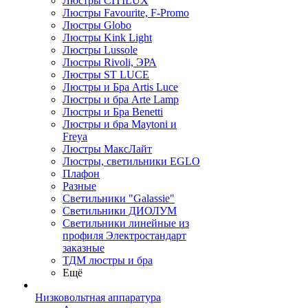
Люстры CITILUX
Люстры Favourite, F-Promo
Люстры Globo
Люстры Kink Light
Люстры Lussole
Люстры Rivoli, ЭРА
Люстры ST LUCE
Люстры и Бра Artis Luce
Люстры и бра Arte Lamp
Люстры и Бра Benetti
Люстры и бра Maytoni и
Freya
Люстры МаксЛайт
Люстры, светильники EGLO
Плафон
Разные
Светильники "Galassie"
Светильники ДИОЛУМ
Светильники линейные из
профиля Электростандарт
заказные
ТДМ люстры и бра
Ещё
Низковольтная аппаратура