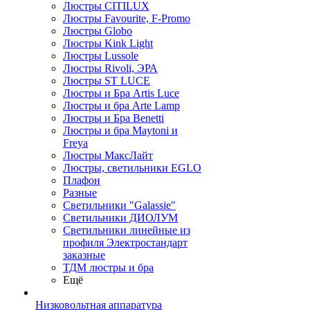
Люстры CITILUX
Люстры Favourite, F-Promo
Люстры Globo
Люстры Kink Light
Люстры Lussole
Люстры Rivoli, ЭРА
Люстры ST LUCE
Люстры и Бра Artis Luce
Люстры и бра Arte Lamp
Люстры и Бра Benetti
Люстры и бра Maytoni и
Freya
Люстры МаксЛайт
Люстры, светильники EGLO
Плафон
Разные
Светильники "Galassie"
Светильники ДИОЛУМ
Светильники линейные из
профиля Электростандарт
заказные
ТДМ люстры и бра
Ещё
Низковольтная аппаратура