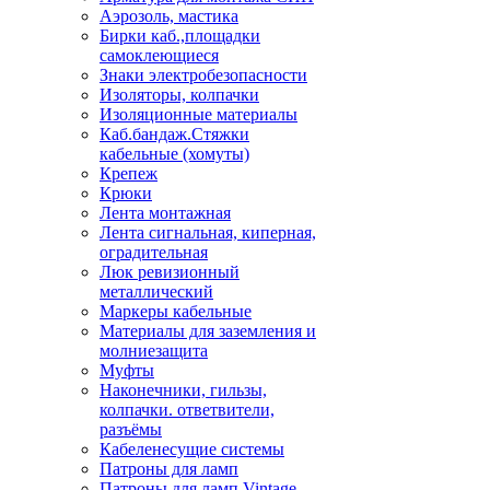
Аэрозоль, мастика
Бирки каб.,площадки
самоклеющиеся
Знаки электробезопасности
Изоляторы, колпачки
Изоляционные материалы
Каб.бандаж.Стяжки
кабельные (хомуты)
Крепеж
Крюки
Лента монтажная
Лента сигнальная, киперная,
оградительная
Люк ревизионный
металлический
Маркеры кабельные
Материалы для заземления и
молниезащита
Муфты
Наконечники, гильзы,
колпачки. ответвители,
разъёмы
Кабеленесущие системы
Патроны для ламп
Патроны для ламп Vintage