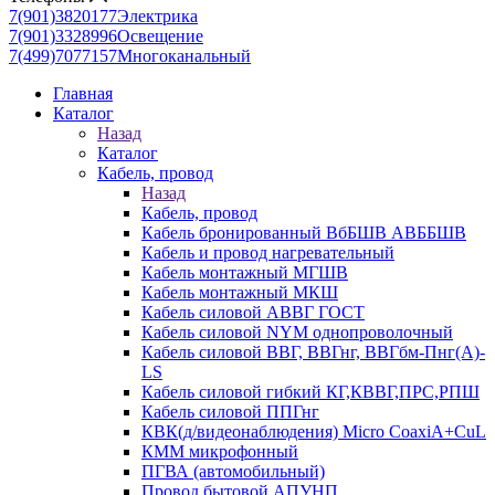
7(901)3820177
Электрика
7(901)3328996
Освещение
7(499)7077157
Многоканальный
Главная
Каталог
Назад
Каталог
Кабель, провод
Назад
Кабель, провод
Кабель бронированный ВбБШВ АВББШВ
Кабель и провод нагревательный
Кабель монтажный МГШВ
Кабель монтажный МКШ
Кабель силовой АВВГ ГОСТ
Кабель силовой NYM однопроволочный
Кабель силовой ВВГ, ВВГнг, ВВГбм-Пнг(А)-
LS
Кабель силовой гибкий КГ,КВВГ,ПРС,РПШ
Кабель силовой ППГнг
КВК(д/видеонаблюдения) Micro CoaxiA+CuL
КММ микрофонный
ПГВА (автомобильный)
Провод бытовой АПУНП