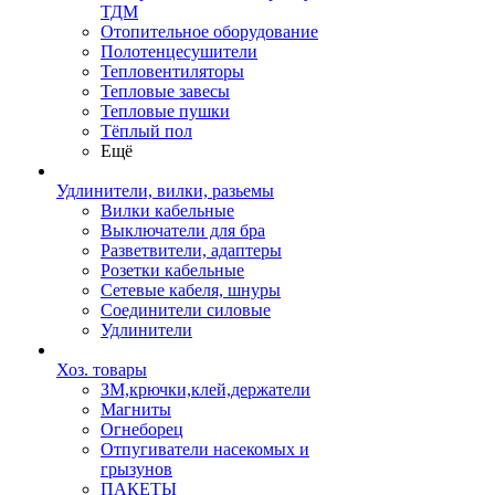
ТДМ
Отопительное оборудование
Полотенцесушители
Тепловентиляторы
Тепловые завесы
Тепловые пушки
Тёплый пол
Ещё
Удлинители, вилки, разьемы
Вилки кабельные
Выключатели для бра
Разветвители, адаптеры
Розетки кабельные
Сетевые кабеля, шнуры
Соединители силовые
Удлинители
Хоз. товары
ЗМ,крючки,клей,держатели
Магниты
Огнеборец
Отпугиватели насекомых и
грызунов
ПАКЕТЫ