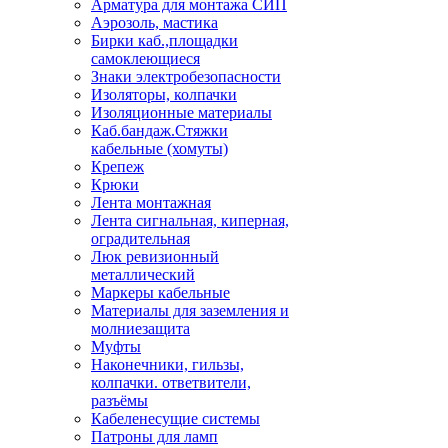
Арматура для монтажа СИП
Аэрозоль, мастика
Бирки каб.,площадки
самоклеющиеся
Знаки электробезопасности
Изоляторы, колпачки
Изоляционные материалы
Каб.бандаж.Стяжки
кабельные (хомуты)
Крепеж
Крюки
Лента монтажная
Лента сигнальная, киперная,
оградительная
Люк ревизионный
металлический
Маркеры кабельные
Материалы для заземления и
молниезащита
Муфты
Наконечники, гильзы,
колпачки. ответвители,
разъёмы
Кабеленесущие системы
Патроны для ламп