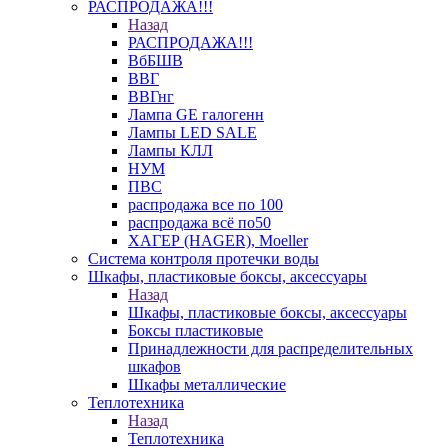
РАСПРОДАЖА!!!
Назад
РАСПРОДАЖА!!!
ВбБШВ
ВВГ
ВВГнг
Лампа GE галогенн
Лампы LED SALE
Лампы КЛЛ
НУМ
ПВС
распродажа все по 100
распродажа всё по50
ХАГЕР (HAGER), Moeller
Система контроля протечки воды
Шкафы, пластиковые боксы, аксессуары
Назад
Шкафы, пластиковые боксы, аксессуары
Боксы пластиковые
Принадлежности для распределительных
шкафов
Шкафы металлические
Теплотехника
Назад
Теплотехника