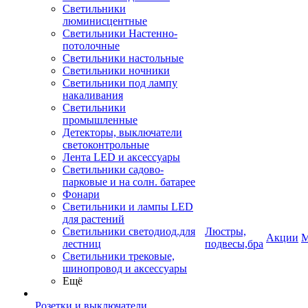
Светильники
люминисцентные
Светильники Настенно-
потолочные
Светильники настольные
Светильники ночники
Светильники под лампу
накаливания
Светильники
промышленные
Детекторы, выключатели
светоконтрольные
Лента LED и аксессуары
Светильники садово-
парковые и на солн. батарее
Фонари
Светильники и лампы LED
для растений
Светильники светодиод.для
Люстры,
Акции
М
лестниц
подвесы,бра
Светильники трековые,
шинопровод и аксессуары
Ещё
Розетки и выключатели