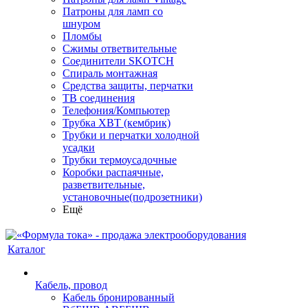
Патроны для ламп со
шнуром
Пломбы
Сжимы ответвительные
Соединители SKOTCH
Спираль монтажная
Средства защиты, перчатки
ТВ соединения
Телефония/Компьютер
Трубка ХВТ (кембрик)
Трубки и перчатки холодной
усадки
Трубки термоусадочные
Коробки распаячные,
разветвительные,
установочные(подрозетники)
Ещё
Каталог
Кабель, провод
Кабель бронированный