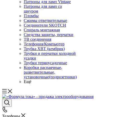
Патроны для ламп Vintage
Патроны для ламп со
шнуром
Пломбы
Сжимы ответвительные
Соединители SKOTCH
Спираль монтажная
Средства защиты, перчатки
ТВ соединения
Телефония/Компьютер
Трубка ХВТ (кембрик)
Трубки и перчатки холодной
усадки
Трубки термоусадочные
Коробки распаячные,
разветвительные,
установочные(подрозетники)
Ещё
Телефоны