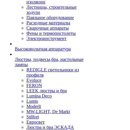
изоляции
Лестницы, строительные
ходули
Паяльное оборудование
Расходные материалы
Сварочные аппараты
Фены и термопистолеты
Электроинструмент
Высоковольтная аппаратура
Люстры, подвесы,бра, настольные
лампы
REDIGLE светильники из
профиля
Evoluce
FERON
LEEK люстры и бра
Lumina Deco
Lumis
Moderli
MW-LIGHT, De Markt
Stilfort
Евросвет
Люстра и бра ЭСКАДА