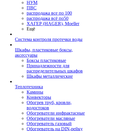
НУМ
ПВС
распродажа все по 100
распродажа всё по50
ХАГЕР (HAGER), Moeller
Ещё
Система контроля протечки воды
Шкафы, пластиковые боксы,
аксессуары
Боксы пластиковые
Принадлежности для
распределительных шкафов
Шкафы металлические
Теплотехника
Камины
Конвекторы
Обогрев труб, кровли,
водостоков
Обогреватели инфрактасные
Обогреватели масляные
Обогреватель газовый
Обогреватель на DIN-рейку