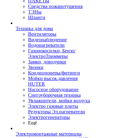
ПАКЕТЫ
Средства пожаротушения
ТЭНы
Шланги
Техника для дома
Вентиляторы
Видеонаблюдение
Водонагреватели
Газонокосилки, Бензо/
ЭлектроТриммеры
Замки, доводчики
Звонки
Кондиционеры/фитинги
Мойки высок.давления
HUTER
Насосное оборудование
Снегоуборочная техника
Увлажнители, мойки воздуха
Электро газовые плиты
Редукторы Эл.нагреватели
Электрогенераторы
Ещё
Электромонтажные материалы