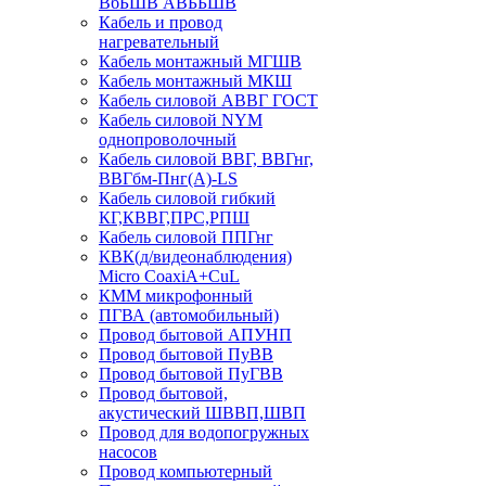
ВбБШВ АВББШВ
Кабель и провод
нагревательный
Кабель монтажный МГШВ
Кабель монтажный МКШ
Кабель силовой АВВГ ГОСТ
Кабель силовой NYM
однопроволочный
Кабель силовой ВВГ, ВВГнг,
ВВГбм-Пнг(А)-LS
Кабель силовой гибкий
КГ,КВВГ,ПРС,РПШ
Кабель силовой ППГнг
КВК(д/видеонаблюдения)
Micro CoaxiA+CuL
КММ микрофонный
ПГВА (автомобильный)
Провод бытовой АПУНП
Провод бытовой ПуВВ
Провод бытовой ПуГВВ
Провод бытовой,
акустический ШВВП,ШВП
Провод для водопогружных
насосов
Провод компьютерный