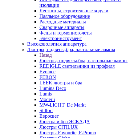
изоляции
Лестницы, строительные ходули
Паяльное оборудование
Расходные материалы
Сварочные аппараты
Фены и термопистолеты
Электроинструмент
Высоковольтная аппаратура
Люстры, подвесы,бра, настольные лампы
Назад
Люстры, подвесы,бра, настольные лампы
REDIGLE светильники из профиля
Evoluce
FERON
LEEK люстры и бра
Lumina Deco
Lumis
Moderli
MW-LIGHT, De Markt
Stilfort
Евросвет
Люстра и бра ЭСКАДА
Люстры CITILUX
Люстры Favourite, F-Promo