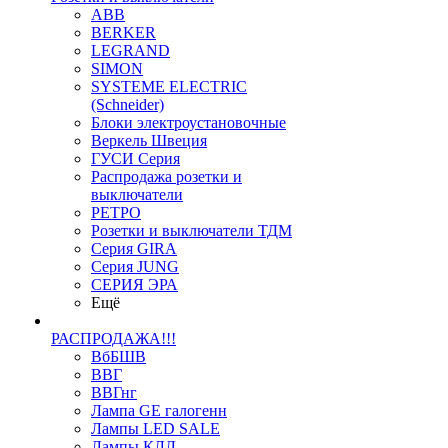
ABB
BERKER
LEGRAND
SIMON
SYSTEME ELECTRIC
(Schneider)
Блоки электроустановочные
Веркель Швеция
ГУСИ Серия
Распродажа розетки и
выключатели
РЕТРО
Розетки и выключатели ТДМ
Серия GIRA
Серия JUNG
СЕРИЯ ЭРА
Ещё
РАСПРОДАЖА!!!
ВбБШВ
ВВГ
ВВГнг
Лампа GE галогенн
Лампы LED SALE
Лампы КЛЛ