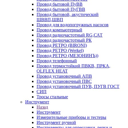
Провод бытовой ПуВВ
Провод бытовой ПуГВВ
Провод бытовой, акустический
ШВВП,ШВП
Провод для водопогружных насосов
Провод компьютерный
Провод радиочастотный RG,САТ
Провод радиочастотный РК
Провод РЕТРО (BIRONI)
Провод РЕТРО (Werkel)
Провод РЕТРО (МЕЗОНИНЪ))
Провод телефонный
Провод термостойкий ПВКВ, ПРКА,
OLFLEX HEAT
Провод установочный АПВ
Провод установочный ПВС
Провод установочный ПУВ, ПУГВ ГОСТ
СИП
Тросы стальные
Инструмент
Назад
Инструмент
Измерительные приборы и тестеры
Инструмент ручной
Инструменты для опрессовки, резки и