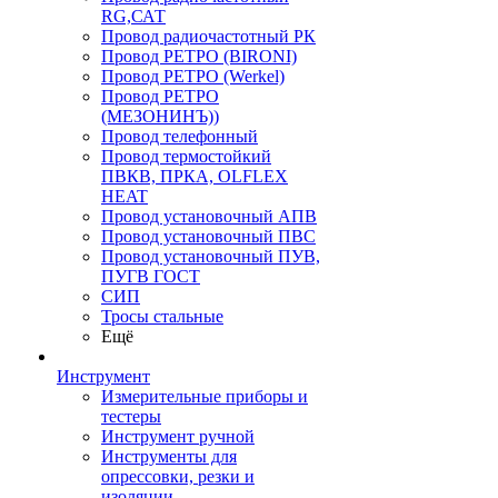
RG,САТ
Провод радиочастотный РК
Провод РЕТРО (BIRONI)
Провод РЕТРО (Werkel)
Провод РЕТРО
(МЕЗОНИНЪ))
Провод телефонный
Провод термостойкий
ПВКВ, ПРКА, OLFLEX
HEAT
Провод установочный АПВ
Провод установочный ПВС
Провод установочный ПУВ,
ПУГВ ГОСТ
СИП
Тросы стальные
Ещё
Инструмент
Измерительные приборы и
тестеры
Инструмент ручной
Инструменты для
опрессовки, резки и
изоляции