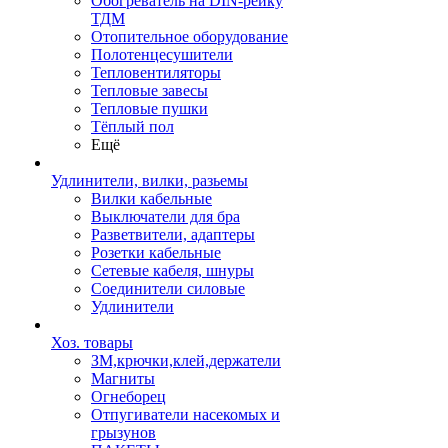
Обогреватель на DIN-рейку
ТДМ
Отопительное оборудование
Полотенцесушители
Тепловентиляторы
Тепловые завесы
Тепловые пушки
Тёплый пол
Ещё
Удлинители, вилки, разьемы
Вилки кабельные
Выключатели для бра
Разветвители, адаптеры
Розетки кабельные
Сетевые кабеля, шнуры
Соединители силовые
Удлинители
Хоз. товары
ЗМ,крючки,клей,держатели
Магниты
Огнеборец
Отпугиватели насекомых и
грызунов