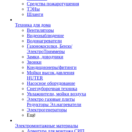
Средства пожаротушения
ТЭНы
Шланги
Техника для дома
Вентиляторы
Видеонаблюдение
Водонагреватели
Газонокосилки, Бензо/
ЭлектроТриммеры
Замки, доводчики
Звонки
Кондиционеры/фитинги
Мойки высок.давления
HUTER
Насосное оборудование
Снегоуборочная техника
Увлажнители, мойки воздуха
Электро газовые плиты
Редукторы Эл.нагреватели
Электрогенераторы
Ещё
Электромонтажные материалы
Арматура для монтажа СИП