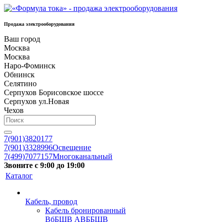
Продажа электрооборудования
Ваш город
Москва
Москва
Наро-Фоминск
Обнинск
Селятино
Серпухов Борисовское шоссе
Серпухов ул.Новая
Чехов
7(901)3820177
7(901)3328996
Освещение
7(499)7077157
Многоканальный
Звоните с 9:00 до 19:00
Каталог
Кабель, провод
Кабель бронированный
ВбБШВ АВББШВ