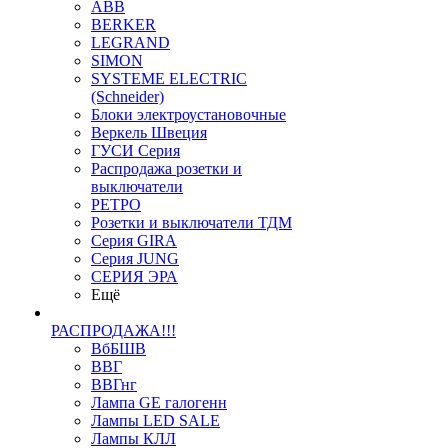
ABB
BERKER
LEGRAND
SIMON
SYSTEME ELECTRIC
(Schneider)
Блоки электроустановочные
Веркель Швеция
ГУСИ Серия
Распродажа розетки и
выключатели
РЕТРО
Розетки и выключатели ТДМ
Серия GIRA
Серия JUNG
СЕРИЯ ЭРА
Ещё
РАСПРОДАЖА!!!
ВбБШВ
ВВГ
ВВГнг
Лампа GE галогенн
Лампы LED SALE
Лампы КЛЛ