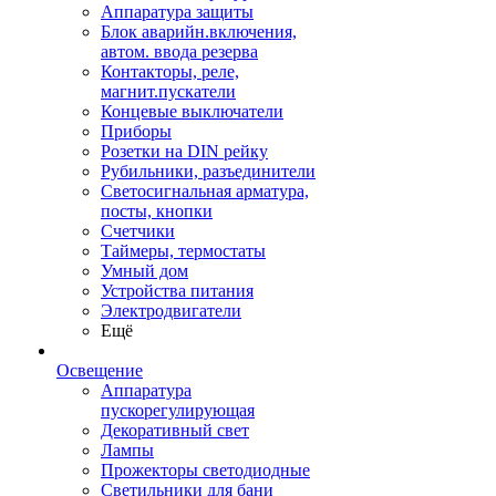
Аппаратура защиты
Блок аварийн.включения,
автом. ввода резерва
Контакторы, реле,
магнит.пускатели
Концевые выключатели
Приборы
Розетки на DIN рейку
Рубильники, разъединители
Светосигнальная арматура,
посты, кнопки
Счетчики
Таймеры, термостаты
Умный дом
Устройства питания
Электродвигатели
Ещё
Освещение
Аппаратура
пускорегулирующая
Декоративный свет
Лампы
Прожекторы светодиодные
Светильники для бани