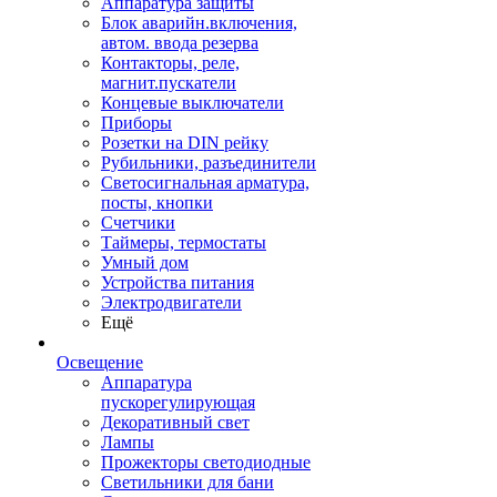
Аппаратура защиты
Блок аварийн.включения,
автом. ввода резерва
Контакторы, реле,
магнит.пускатели
Концевые выключатели
Приборы
Розетки на DIN рейку
Рубильники, разъединители
Светосигнальная арматура,
посты, кнопки
Счетчики
Таймеры, термостаты
Умный дом
Устройства питания
Электродвигатели
Ещё
Освещение
Аппаратура
пускорегулирующая
Декоративный свет
Лампы
Прожекторы светодиодные
Светильники для бани