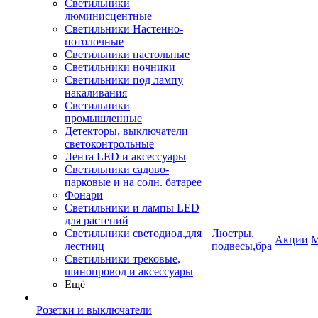
Светильники
люминисцентные
Светильники Настенно-
потолочные
Светильники настольные
Светильники ночники
Светильники под лампу
накаливания
Светильники
промышленные
Детекторы, выключатели
светоконтрольные
Лента LED и аксессуары
Светильники садово-
парковые и на солн. батарее
Фонари
Светильники и лампы LED
для растений
Светильники светодиод.для
Люстры,
Акции
М
лестниц
подвесы,бра
Светильники трековые,
шинопровод и аксессуары
Ещё
Розетки и выключатели