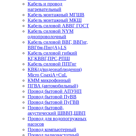
Кабель и провод
нагревательный
Кабель монтажный МГШВ
Кабель монтажный МКШ
Кабель силовой АВВГ ГОСТ
Кабель силовой NYM
однопроволочный
Кабель силовой ВВГ, ВВГнг,
ВВГбм-Пнг(А)-LS
Кабель силовой гибкий
КГ,КВВГ,ПРС,РПШ
Кабель силовой ППГнг
КВК(д/видеонаблюдения)
Micro CoaxiA+CuL
КММ микрофонный
ПГВА (автомобильный)
Провод бытовой АПУНП
Провод бытовой ПуВВ
Провод бытовой ПуГВВ
Провод бытовой,
акустический ШВВП,ШВП
Провод для водопогружных
насосов
Провод компьютерный
Провод радиочастотный