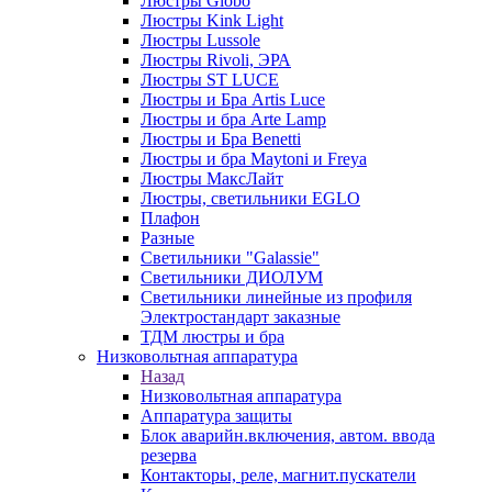
Люстры Globo
Люстры Kink Light
Люстры Lussole
Люстры Rivoli, ЭРА
Люстры ST LUCE
Люстры и Бра Artis Luce
Люстры и бра Arte Lamp
Люстры и Бра Benetti
Люстры и бра Maytoni и Freya
Люстры МаксЛайт
Люстры, светильники EGLO
Плафон
Разные
Светильники "Galassie"
Светильники ДИОЛУМ
Светильники линейные из профиля
Электростандарт заказные
ТДМ люстры и бра
Низковольтная аппаратура
Назад
Низковольтная аппаратура
Аппаратура защиты
Блок аварийн.включения, автом. ввода
резерва
Контакторы, реле, магнит.пускатели