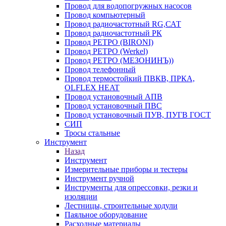
Провод для водопогружных насосов
Провод компьютерный
Провод радиочастотный RG,САТ
Провод радиочастотный РК
Провод РЕТРО (BIRONI)
Провод РЕТРО (Werkel)
Провод РЕТРО (МЕЗОНИНЪ))
Провод телефонный
Провод термостойкий ПВКВ, ПРКА,
OLFLEX HEAT
Провод установочный АПВ
Провод установочный ПВС
Провод установочный ПУВ, ПУГВ ГОСТ
СИП
Тросы стальные
Инструмент
Назад
Инструмент
Измерительные приборы и тестеры
Инструмент ручной
Инструменты для опрессовки, резки и
изоляции
Лестницы, строительные ходули
Паяльное оборудование
Расходные материалы