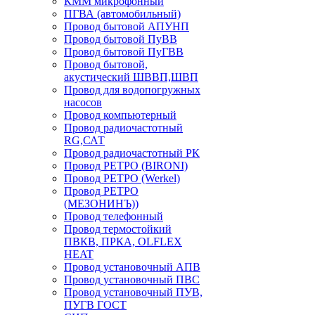
КММ микрофонный
ПГВА (автомобильный)
Провод бытовой АПУНП
Провод бытовой ПуВВ
Провод бытовой ПуГВВ
Провод бытовой,
акустический ШВВП,ШВП
Провод для водопогружных
насосов
Провод компьютерный
Провод радиочастотный
RG,САТ
Провод радиочастотный РК
Провод РЕТРО (BIRONI)
Провод РЕТРО (Werkel)
Провод РЕТРО
(МЕЗОНИНЪ))
Провод телефонный
Провод термостойкий
ПВКВ, ПРКА, OLFLEX
HEAT
Провод установочный АПВ
Провод установочный ПВС
Провод установочный ПУВ,
ПУГВ ГОСТ