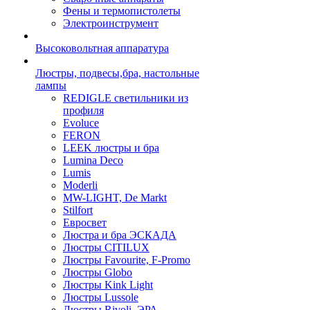
Фены и термопистолеты
Электроинструмент
Высоковольтная аппаратура
Люстры, подвесы,бра, настольные
лампы
REDIGLE светильники из
профиля
Evoluce
FERON
LEEK люстры и бра
Lumina Deco
Lumis
Moderli
MW-LIGHT, De Markt
Stilfort
Евросвет
Люстра и бра ЭСКАДА
Люстры CITILUX
Люстры Favourite, F-Promo
Люстры Globo
Люстры Kink Light
Люстры Lussole
Люстры Rivoli, ЭРА