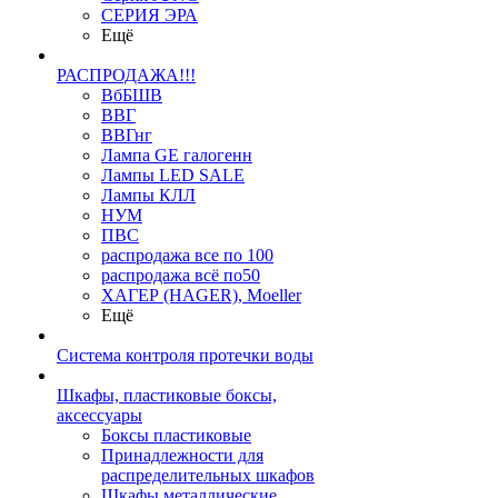
СЕРИЯ ЭРА
Ещё
РАСПРОДАЖА!!!
ВбБШВ
ВВГ
ВВГнг
Лампа GE галогенн
Лампы LED SALE
Лампы КЛЛ
НУМ
ПВС
распродажа все по 100
распродажа всё по50
ХАГЕР (HAGER), Moeller
Ещё
Система контроля протечки воды
Шкафы, пластиковые боксы,
аксессуары
Боксы пластиковые
Принадлежности для
распределительных шкафов
Шкафы металлические