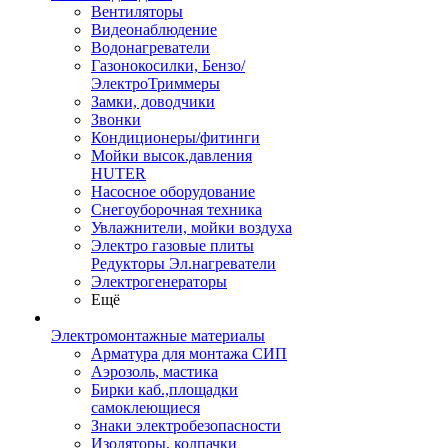
Вентиляторы
Видеонаблюдение
Водонагреватели
Газонокосилки, Бензо/
ЭлектроТриммеры
Замки, доводчики
Звонки
Кондиционеры/фитинги
Мойки высок.давления
HUTER
Насосное оборудование
Снегоуборочная техника
Увлажнители, мойки воздуха
Электро газовые плиты
Редукторы Эл.нагреватели
Электрогенераторы
Ещё
Электромонтажные материалы
Арматура для монтажа СИП
Аэрозоль, мастика
Бирки каб.,площадки
самоклеющиеся
Знаки электробезопасности
Изоляторы, колпачки