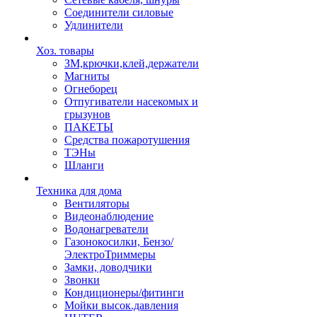
Соединители силовые
Удлинители
Хоз. товары
ЗМ,крючки,клей,держатели
Магниты
Огнеборец
Отпугиватели насекомых и
грызунов
ПАКЕТЫ
Средства пожаротушения
ТЭНы
Шланги
Техника для дома
Вентиляторы
Видеонаблюдение
Водонагреватели
Газонокосилки, Бензо/
ЭлектроТриммеры
Замки, доводчики
Звонки
Кондиционеры/фитинги
Мойки высок.давления