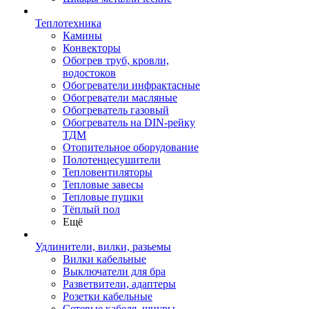
Теплотехника
Камины
Конвекторы
Обогрев труб, кровли,
водостоков
Обогреватели инфрактасные
Обогреватели масляные
Обогреватель газовый
Обогреватель на DIN-рейку
ТДМ
Отопительное оборудование
Полотенцесушители
Тепловентиляторы
Тепловые завесы
Тепловые пушки
Тёплый пол
Ещё
Удлинители, вилки, разьемы
Вилки кабельные
Выключатели для бра
Разветвители, адаптеры
Розетки кабельные
Сетевые кабеля, шнуры