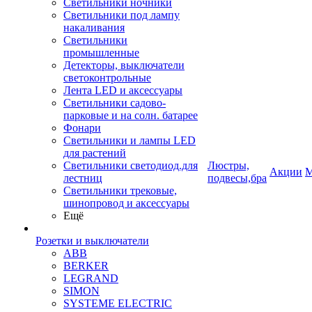
Светильники ночники
Светильники под лампу
накаливания
Светильники
промышленные
Детекторы, выключатели
светоконтрольные
Лента LED и аксессуары
Светильники садово-
парковые и на солн. батарее
Фонари
Светильники и лампы LED
для растений
Светильники светодиод.для
Люстры,
Акции
М
лестниц
подвесы,бра
Светильники трековые,
шинопровод и аксессуары
Ещё
Розетки и выключатели
ABB
BERKER
LEGRAND
SIMON
SYSTEME ELECTRIC