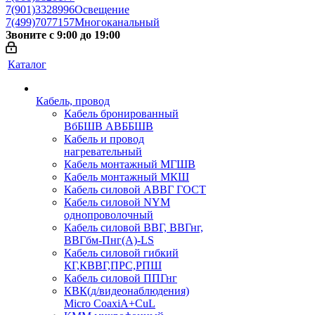
7(901)3328996
Освещение
7(499)7077157
Многоканальный
Звоните с 9:00 до 19:00
Каталог
Кабель, провод
Кабель бронированный
ВбБШВ АВББШВ
Кабель и провод
нагревательный
Кабель монтажный МГШВ
Кабель монтажный МКШ
Кабель силовой АВВГ ГОСТ
Кабель силовой NYM
однопроволочный
Кабель силовой ВВГ, ВВГнг,
ВВГбм-Пнг(А)-LS
Кабель силовой гибкий
КГ,КВВГ,ПРС,РПШ
Кабель силовой ППГнг
КВК(д/видеонаблюдения)
Micro CoaxiA+CuL