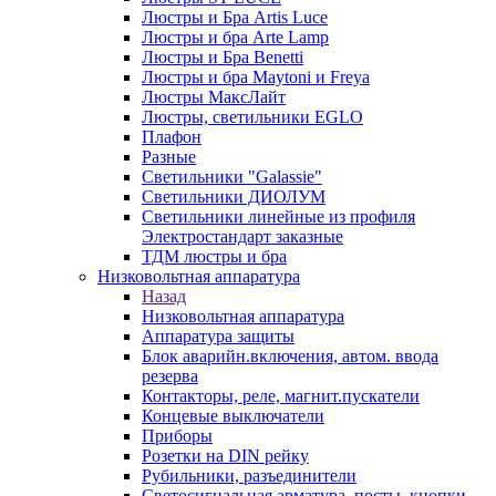
Люстры и Бра Artis Luce
Люстры и бра Arte Lamp
Люстры и Бра Benetti
Люстры и бра Maytoni и Freya
Люстры МаксЛайт
Люстры, светильники EGLO
Плафон
Разные
Светильники "Galassie"
Светильники ДИОЛУМ
Светильники линейные из профиля
Электростандарт заказные
ТДМ люстры и бра
Низковольтная аппаратура
Назад
Низковольтная аппаратура
Аппаратура защиты
Блок аварийн.включения, автом. ввода
резерва
Контакторы, реле, магнит.пускатели
Концевые выключатели
Приборы
Розетки на DIN рейку
Рубильники, разъединители
Светосигнальная арматура, посты, кнопки