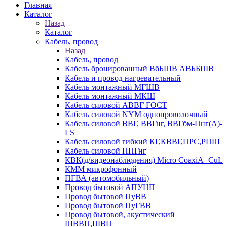
Главная
Каталог
Назад
Каталог
Кабель, провод
Назад
Кабель, провод
Кабель бронированный ВбБШВ АВББШВ
Кабель и провод нагревательный
Кабель монтажный МГШВ
Кабель монтажный МКШ
Кабель силовой АВВГ ГОСТ
Кабель силовой NYM однопроволочный
Кабель силовой ВВГ, ВВГнг, ВВГбм-Пнг(А)-
LS
Кабель силовой гибкий КГ,КВВГ,ПРС,РПШ
Кабель силовой ППГнг
КВК(д/видеонаблюдения) Micro CoaxiA+CuL
КММ микрофонный
ПГВА (автомобильный)
Провод бытовой АПУНП
Провод бытовой ПуВВ
Провод бытовой ПуГВВ
Провод бытовой, акустический
ШВВП,ШВП