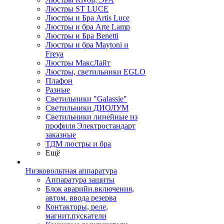
Люстры ST LUCE
Люстры и Бра Artis Luce
Люстры и бра Arte Lamp
Люстры и Бра Benetti
Люстры и бра Maytoni и
Freya
Люстры МаксЛайт
Люстры, светильники EGLO
Плафон
Разные
Светильники "Galassie"
Светильники ДИОЛУМ
Светильники линейные из
профиля Электростандарт
заказные
ТДМ люстры и бра
Ещё
Низковольтная аппаратура
Аппаратура защиты
Блок аварийн.включения,
автом. ввода резерва
Контакторы, реле,
магнит.пускатели