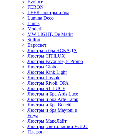
Evoluce
FERON
LEEK люстры и бра
Lumina Deco
Lumis
Moderli
MW-LIGHT, De Markt
Stilfort
Евросвет
Люстра и бра ЭСКАДА
Люстры CITILUX
Люстры Favourite, F-Promo
Люстры Globo
Люстры Kink Light
Люстры Lussole
Люстры Rivoli, ЭРА
Люстры ST LUCE
Люстры и Бра Artis Luce
Люстры и бра Arte Lamp
Люстры и Бра Benetti
Люстры и бра Maytoni и
Freya
Люстры МаксЛайт
Люстры, светильники EGLO
Плафон