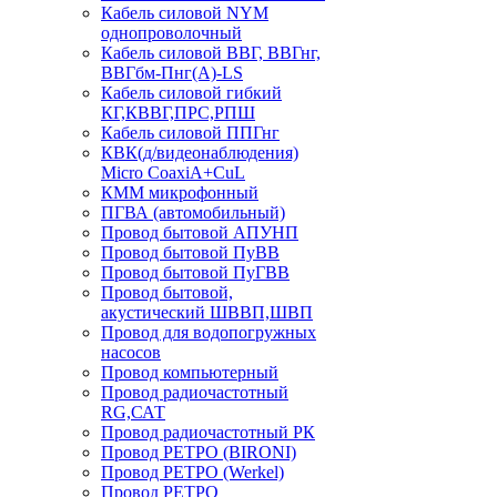
Кабель силовой NYM
однопроволочный
Кабель силовой ВВГ, ВВГнг,
ВВГбм-Пнг(А)-LS
Кабель силовой гибкий
КГ,КВВГ,ПРС,РПШ
Кабель силовой ППГнг
КВК(д/видеонаблюдения)
Micro CoaxiA+CuL
КММ микрофонный
ПГВА (автомобильный)
Провод бытовой АПУНП
Провод бытовой ПуВВ
Провод бытовой ПуГВВ
Провод бытовой,
акустический ШВВП,ШВП
Провод для водопогружных
насосов
Провод компьютерный
Провод радиочастотный
RG,САТ
Провод радиочастотный РК
Провод РЕТРО (BIRONI)
Провод РЕТРО (Werkel)
Провод РЕТРО