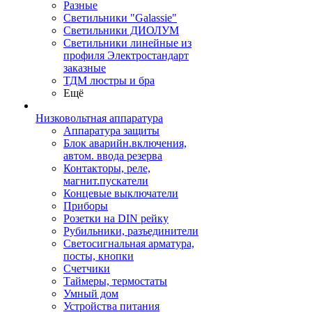
Разные
Светильники "Galassie"
Светильники ДИОЛУМ
Светильники линейные из
профиля Электростандарт
заказные
ТДМ люстры и бра
Ещё
Низковольтная аппаратура
Аппаратура защиты
Блок аварийн.включения,
автом. ввода резерва
Контакторы, реле,
магнит.пускатели
Концевые выключатели
Приборы
Розетки на DIN рейку
Рубильники, разъединители
Светосигнальная арматура,
посты, кнопки
Счетчики
Таймеры, термостаты
Умный дом
Устройства питания