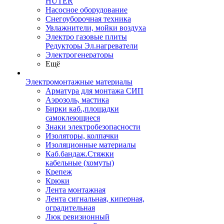
HUTER
Насосное оборудование
Снегоуборочная техника
Увлажнители, мойки воздуха
Электро газовые плиты
Редукторы Эл.нагреватели
Электрогенераторы
Ещё
Электромонтажные материалы
Арматура для монтажа СИП
Аэрозоль, мастика
Бирки каб.,площадки
самоклеющиеся
Знаки электробезопасности
Изоляторы, колпачки
Изоляционные материалы
Каб.бандаж.Стяжки
кабельные (хомуты)
Крепеж
Крюки
Лента монтажная
Лента сигнальная, киперная,
оградительная
Люк ревизионный