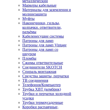
металлический
Маркеры кабельные
Материалы для заземления и
молниезащита
Муфты
Наконечники, гильзы,
колпачки. ответвители,
разъёмы
Кабеленесущие системы
Патроны для ламп
Патроны для ламп Vintage
Патроны для ламп со
шнуром
Пломбы
Сжимы ответвительные
Соединители SKOTCH
Спираль монтажная
Средства защиты, перчатки
ТВ соединения
Телефония/Компьютер
Трубка ХВТ (кембрик)
Трубки и перчатки холодной
усадки
Трубки термоусадочные
Коробки распаячные,