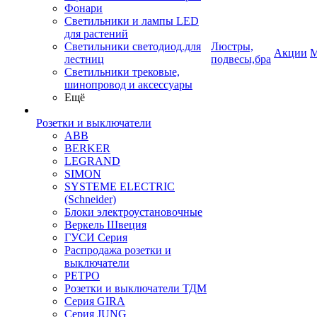
Фонари
Светильники и лампы LED
для растений
Светильники светодиод.для
Люстры,
Акции
М
лестниц
подвесы,бра
Светильники трековые,
шинопровод и аксессуары
Ещё
Розетки и выключатели
ABB
BERKER
LEGRAND
SIMON
SYSTEME ELECTRIC
(Schneider)
Блоки электроустановочные
Веркель Швеция
ГУСИ Серия
Распродажа розетки и
выключатели
РЕТРО
Розетки и выключатели ТДМ
Серия GIRA
Серия JUNG