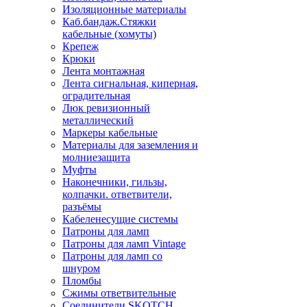
Изоляционные материалы
Каб.бандаж.Стяжки
кабельные (хомуты)
Крепеж
Крюки
Лента монтажная
Лента сигнальная, киперная,
оградительная
Люк ревизионный
металлический
Маркеры кабельные
Материалы для заземления и
молниезащита
Муфты
Наконечники, гильзы,
колпачки. ответвители,
разъёмы
Кабеленесущие системы
Патроны для ламп
Патроны для ламп Vintage
Патроны для ламп со
шнуром
Пломбы
Сжимы ответвительные
Соединители SKOTCH