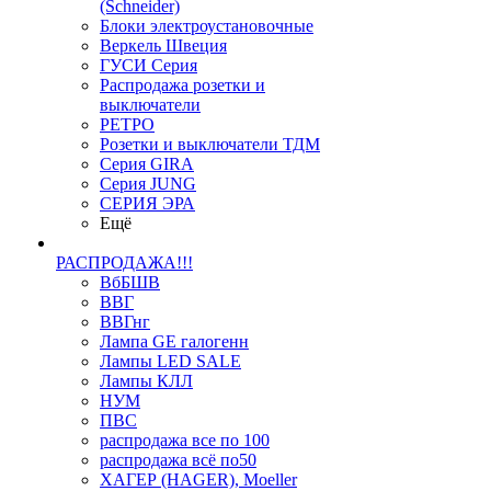
(Schneider)
Блоки электроустановочные
Веркель Швеция
ГУСИ Серия
Распродажа розетки и
выключатели
РЕТРО
Розетки и выключатели ТДМ
Серия GIRA
Серия JUNG
СЕРИЯ ЭРА
Ещё
РАСПРОДАЖА!!!
ВбБШВ
ВВГ
ВВГнг
Лампа GE галогенн
Лампы LED SALE
Лампы КЛЛ
НУМ
ПВС
распродажа все по 100
распродажа всё по50
ХАГЕР (HAGER), Moeller