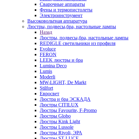
Сварочные аппараты
Фены и термопистолеты
Электроинструмент
Высоковольтная аппаратура
Люстры, подвесы,бра, настольные лампы
Назад
Люстры, подвесы,бра, настольные лампы
REDIGLE светильники из профиля
Evoluce
FERON
LEEK люстры и бра
Lumina Deco
Lumis
Moderli
MW-LIGHT, De Markt
Stilfort
Евросвет
Люстра и бра ЭСКАДА
Люстры CITILUX
Люстры Favourite, F-Promo
Люстры Globo
Люстры Kink Light
Люстры Lussole
Люстры Rivoli, ЭРА
Люстры ST LUCE