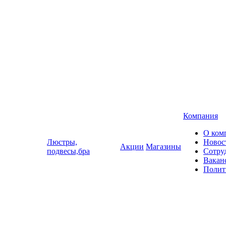
Компания
О ком
Люстры,
Новос
Акции
Магазины
подвесы,бра
Сотру
Вакан
Полит