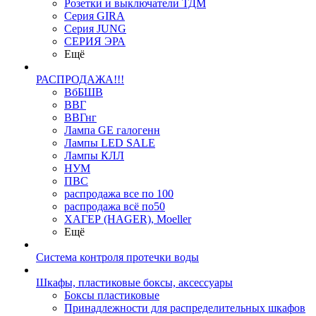
Розетки и выключатели ТДМ
Серия GIRA
Серия JUNG
СЕРИЯ ЭРА
Ещё
РАСПРОДАЖА!!!
ВбБШВ
ВВГ
ВВГнг
Лампа GE галогенн
Лампы LED SALE
Лампы КЛЛ
НУМ
ПВС
распродажа все по 100
распродажа всё по50
ХАГЕР (HAGER), Moeller
Ещё
Система контроля протечки воды
Шкафы, пластиковые боксы, аксессуары
Боксы пластиковые
Принадлежности для распределительных шкафов