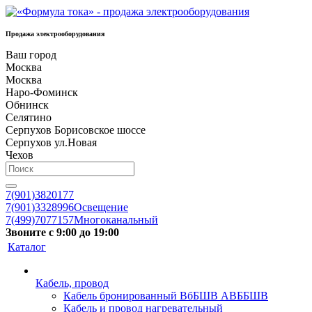
Продажа электрооборудования
Ваш город
Москва
Москва
Наро-Фоминск
Обнинск
Селятино
Серпухов Борисовское шоссе
Серпухов ул.Новая
Чехов
7(901)3820177
7(901)3328996
Освещение
7(499)7077157
Многоканальный
Звоните с 9:00 до 19:00
Каталог
Кабель, провод
Кабель бронированный ВбБШВ АВББШВ
Кабель и провод нагревательный