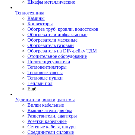
Шкафы металлические
Теплотехника
Камины
Конвекторы
Обогрев труб, кровли, водостоков
Обогреватели инфрактасные
Обогреватели масляные
Обогреватель газовый
Обогреватель на DIN-рейку ТДМ
Отопительное оборудование
Полотенцесушители
Тепловентиляторы
Тепловые завесы
Тепловые пушки
Тёплый пол
Ещё
Удлинители, вилки, разьемы
Вилки кабельные
Выключатели для бра
Разветвители, адаптеры
Розетки кабельные
Сетевые кабеля, шнуры
Соединители силовые