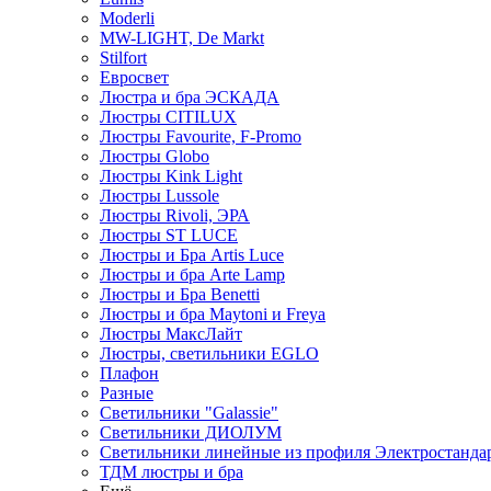
Moderli
MW-LIGHT, De Markt
Stilfort
Евросвет
Люстра и бра ЭСКАДА
Люстры CITILUX
Люстры Favourite, F-Promo
Люстры Globo
Люстры Kink Light
Люстры Lussole
Люстры Rivoli, ЭРА
Люстры ST LUCE
Люстры и Бра Artis Luce
Люстры и бра Arte Lamp
Люстры и Бра Benetti
Люстры и бра Maytoni и Freya
Люстры МаксЛайт
Люстры, светильники EGLO
Плафон
Разные
Светильники "Galassie"
Светильники ДИОЛУМ
Светильники линейные из профиля Электростандар
ТДМ люстры и бра