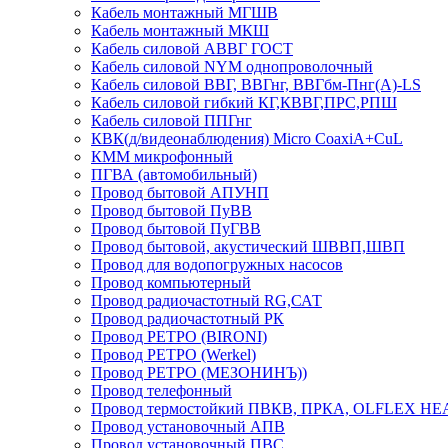
Кабель монтажный МГШВ
Кабель монтажный МКШ
Кабель силовой АВВГ ГОСТ
Кабель силовой NYM однопроволочный
Кабель силовой ВВГ, ВВГнг, ВВГбм-Пнг(А)-LS
Кабель силовой гибкий КГ,КВВГ,ПРС,РПШ
Кабель силовой ППГнг
КВК(д/видеонаблюдения) Micro CoaxiA+CuL
КММ микрофонный
ПГВА (автомобильный)
Провод бытовой АПУНП
Провод бытовой ПуВВ
Провод бытовой ПуГВВ
Провод бытовой, акустический ШВВП,ШВП
Провод для водопогружных насосов
Провод компьютерный
Провод радиочастотный RG,САТ
Провод радиочастотный РК
Провод РЕТРО (BIRONI)
Провод РЕТРО (Werkel)
Провод РЕТРО (МЕЗОНИНЪ))
Провод телефонный
Провод термостойкий ПВКВ, ПРКА, OLFLEX HE
Провод установочный АПВ
Провод установочный ПВС