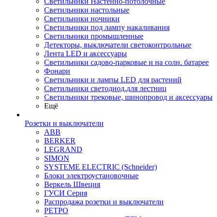
Светильники Настенно-потолочные
Светильники настольные
Светильники ночники
Светильники под лампу накаливания
Светильники промышленные
Детекторы, выключатели светоконтрольные
Лента LED и аксессуары
Светильники садово-парковые и на солн. батарее
Фонари
Светильники и лампы LED для растений
Светильники светодиод.для лестниц
Светильники трековые, шинопровод и аксессуары
Ещё
Розетки и выключатели
ABB
BERKER
LEGRAND
SIMON
SYSTEME ELECTRIC (Schneider)
Блоки электроустановочные
Веркель Швеция
ГУСИ Серия
Распродажа розетки и выключатели
РЕТРО