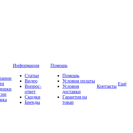
Информация
Помощь
Статьи
Помощь
пании
Видео
Условия оплаты
ти
Ещё
Вопрос-
Условия
Контакты
дники
ответ
доставки
сии
Скидки
Гарантия на
ика
Бренды
товар