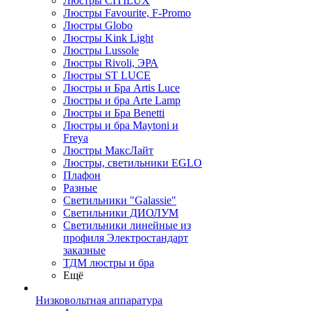
Люстры CITILUX
Люстры Favourite, F-Promo
Люстры Globo
Люстры Kink Light
Люстры Lussole
Люстры Rivoli, ЭРА
Люстры ST LUCE
Люстры и Бра Artis Luce
Люстры и бра Arte Lamp
Люстры и Бра Benetti
Люстры и бра Maytoni и
Freya
Люстры МаксЛайт
Люстры, светильники EGLO
Плафон
Разные
Светильники "Galassie"
Светильники ДИОЛУМ
Светильники линейные из
профиля Электростандарт
заказные
ТДМ люстры и бра
Ещё
Низковольтная аппаратура