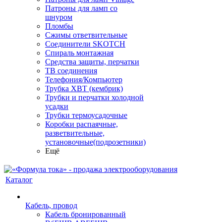
Патроны для ламп со
шнуром
Пломбы
Сжимы ответвительные
Соединители SKOTCH
Спираль монтажная
Средства защиты, перчатки
ТВ соединения
Телефония/Компьютер
Трубка ХВТ (кембрик)
Трубки и перчатки холодной
усадки
Трубки термоусадочные
Коробки распаячные,
разветвительные,
установочные(подрозетники)
Ещё
Каталог
Кабель, провод
Кабель бронированный