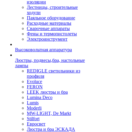
изоляции
Лестницы, строительные
ходули
Паяльное оборудование
Расходные материалы
Сварочные аппараты
Фены и термопистолеты
Электроинструмент
Высоковольтная аппаратура
Люстры, подвесы,бра, настольные
лампы
REDIGLE светильники из
профиля
Evoluce
FERON
LEEK люстры и бра
Lumina Deco
Lumis
Moderli
MW-LIGHT, De Markt
Stilfort
Евросвет
Люстра и бра ЭСКАДА