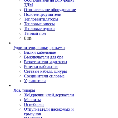
Обогреватель на DIN-рейку
ТДМ
Отопительное оборудование
Полотенцесушители
Тепловентиляторы
Тепловые завесы
Тепловые пушки
Тёплый пол
Ещё
Удлинители, вилки, разьемы
Вилки кабельные
Выключатели для бра
Разветвители, адаптеры
Розетки кабельные
Сетевые кабеля, шнуры
Соединители силовые
Удлинители
Хоз. товары
ЗМ,крючки,клей,держатели
Магниты
Огнеборец
Отпугиватели насекомых и
грызунов