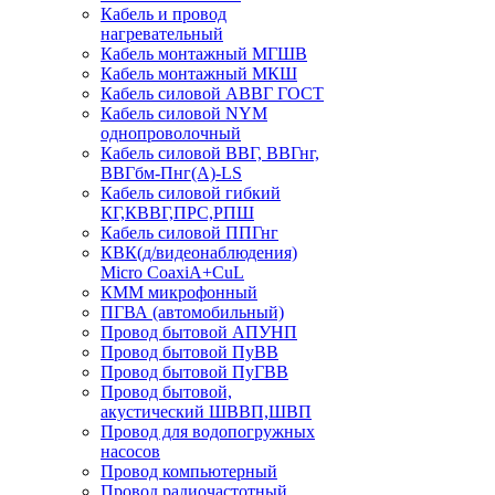
Кабель и провод
нагревательный
Кабель монтажный МГШВ
Кабель монтажный МКШ
Кабель силовой АВВГ ГОСТ
Кабель силовой NYM
однопроволочный
Кабель силовой ВВГ, ВВГнг,
ВВГбм-Пнг(А)-LS
Кабель силовой гибкий
КГ,КВВГ,ПРС,РПШ
Кабель силовой ППГнг
КВК(д/видеонаблюдения)
Micro CoaxiA+CuL
КММ микрофонный
ПГВА (автомобильный)
Провод бытовой АПУНП
Провод бытовой ПуВВ
Провод бытовой ПуГВВ
Провод бытовой,
акустический ШВВП,ШВП
Провод для водопогружных
насосов
Провод компьютерный
Провод радиочастотный