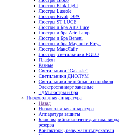
Люстры Globo
Люстры Kink Light
Люстры Lussole
Люстры Rivoli, ЭРА
Люстры ST LUCE
Люстры и Бра Artis Luce
Люстры и бра Arte Lamp
Люстры и Бра Benetti
Люстры и бра Maytoni и Freya
Люстры МаксЛайт
Люстры, светильники EGLO
Плафон
Разные
Светильники "Galassie"
Светильники ДИОЛУМ
Светильники линейные из профиля
Электростандарт заказные
ТДМ люстры и бра
Низковольтная аппаратура
Назад
Низковольтная аппаратура
Аппаратура защиты
Блок аварийн.включения, автом. ввода
резерва
Контакторы, реле, магнит.пускатели