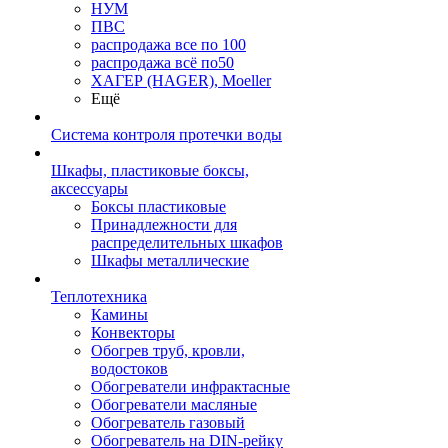
НУМ
ПВС
распродажа все по 100
распродажа всё по50
ХАГЕР (HAGER), Moeller
Ещё
Система контроля протечки воды
Шкафы, пластиковые боксы,
аксессуары
Боксы пластиковые
Принадлежности для
распределительных шкафов
Шкафы металлические
Теплотехника
Камины
Конвекторы
Обогрев труб, кровли,
водостоков
Обогреватели инфрактасные
Обогреватели масляные
Обогреватель газовый
Обогреватель на DIN-рейку