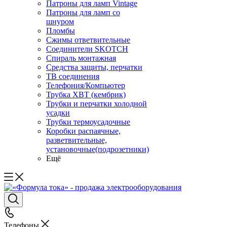
Патроны для ламп Vintage
Патроны для ламп со
шнуром
Пломбы
Сжимы ответвительные
Соединители SKOTCH
Спираль монтажная
Средства защиты, перчатки
ТВ соединения
Телефония/Компьютер
Трубка ХВТ (кембрик)
Трубки и перчатки холодной
усадки
Трубки термоусадочные
Коробки распаячные,
разветвительные,
установочные(подрозетники)
Ещё
Телефоны