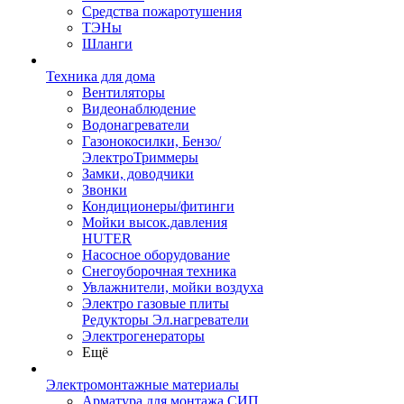
Средства пожаротушения
ТЭНы
Шланги
Техника для дома
Вентиляторы
Видеонаблюдение
Водонагреватели
Газонокосилки, Бензо/
ЭлектроТриммеры
Замки, доводчики
Звонки
Кондиционеры/фитинги
Мойки высок.давления
HUTER
Насосное оборудование
Снегоуборочная техника
Увлажнители, мойки воздуха
Электро газовые плиты
Редукторы Эл.нагреватели
Электрогенераторы
Ещё
Электромонтажные материалы
Арматура для монтажа СИП