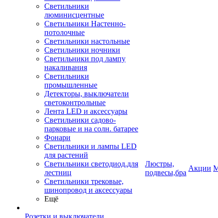
Светильники
люминисцентные
Светильники Настенно-
потолочные
Светильники настольные
Светильники ночники
Светильники под лампу
накаливания
Светильники
промышленные
Детекторы, выключатели
светоконтрольные
Лента LED и аксессуары
Светильники садово-
парковые и на солн. батарее
Фонари
Светильники и лампы LED
для растений
Светильники светодиод.для
Люстры,
Акции
М
лестниц
подвесы,бра
Светильники трековые,
шинопровод и аксессуары
Ещё
Розетки и выключатели