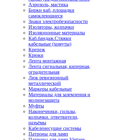
Аэрозоль, мастика
Бирки каб.,площадки
самоклеющиеся
Знаки электробезопасности
Изоляторы, колпачки
Изоляционные материалы
Каб.бандаж.Стяжки
кабельные (хомуты)
Крепеж
Крюки
Лента монтажная
Лента сигнальная, киперная,
оградительная
Люк ревизионный
металлический
Маркеры кабельные
Материалы для заземления и
молниезащита
Муфты
Наконечники, гильзы,
колпачки. ответвители,
разъёмы
Кабеленесущие системы
Патроны для ламп
Патроны для ламп Vintage