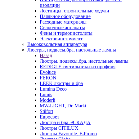
изоляции
Лестницы, строительные ходули
Паяльное оборудование
Расходные материалы
Сварочные аппараты
Фены и термопистолеты
Электроинструмент
Высоковольтная аппаратура
Люстры, подвесы,бра, настольные лампы
Назад
Люстры, подвесы,бра, настольные лампы
REDIGLE светильники из профиля
Evoluce
FERON
LEEK люстры и бра
Lumina Deco
Lumis
Moderli
MW-LIGHT, De Markt
Stilfort
Евросвет
Люстра и бра ЭСКАДА
Люстры CITILUX
Люстры Favourite, F-Promo