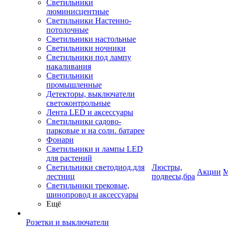
Светильники
люминисцентные
Светильники Настенно-
потолочные
Светильники настольные
Светильники ночники
Светильники под лампу
накаливания
Светильники
промышленные
Детекторы, выключатели
светоконтрольные
Лента LED и аксессуары
Светильники садово-
парковые и на солн. батарее
Фонари
Светильники и лампы LED
для растений
Светильники светодиод.для
Люстры,
Акции
М
лестниц
подвесы,бра
Светильники трековые,
шинопровод и аксессуары
Ещё
Розетки и выключатели