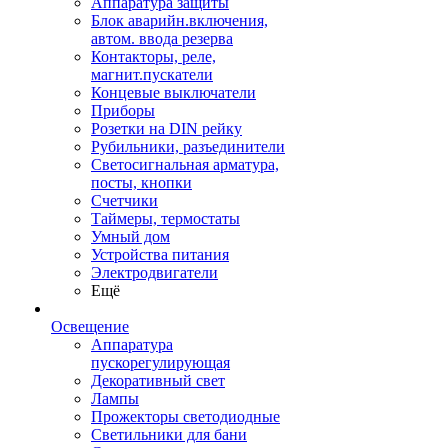
Аппаратура защиты
Блок аварийн.включения,
автом. ввода резерва
Контакторы, реле,
магнит.пускатели
Концевые выключатели
Приборы
Розетки на DIN рейку
Рубильники, разъединители
Светосигнальная арматура,
посты, кнопки
Счетчики
Таймеры, термостаты
Умный дом
Устройства питания
Электродвигатели
Ещё
Освещение
Аппаратура
пускорегулирующая
Декоративный свет
Лампы
Прожекторы светодиодные
Светильники для бани