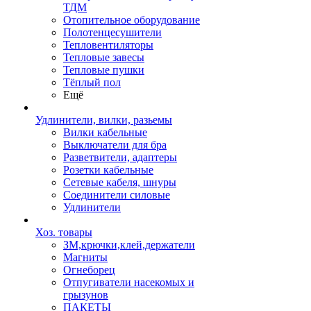
ТДМ
Отопительное оборудование
Полотенцесушители
Тепловентиляторы
Тепловые завесы
Тепловые пушки
Тёплый пол
Ещё
Удлинители, вилки, разьемы
Вилки кабельные
Выключатели для бра
Разветвители, адаптеры
Розетки кабельные
Сетевые кабеля, шнуры
Соединители силовые
Удлинители
Хоз. товары
ЗМ,крючки,клей,держатели
Магниты
Огнеборец
Отпугиватели насекомых и
грызунов
ПАКЕТЫ