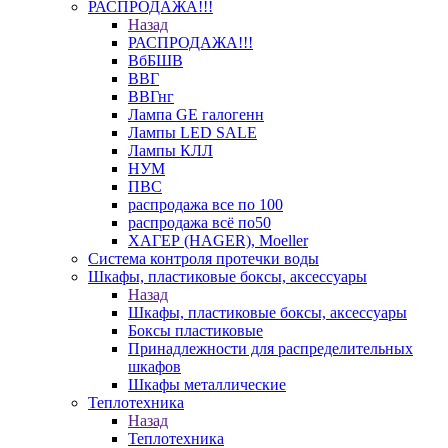
РАСПРОДАЖА!!!
Назад
РАСПРОДАЖА!!!
ВбБШВ
ВВГ
ВВГнг
Лампа GE галогенн
Лампы LED SALE
Лампы КЛЛ
НУМ
ПВС
распродажа все по 100
распродажа всё по50
ХАГЕР (HAGER), Moeller
Система контроля протечки воды
Шкафы, пластиковые боксы, аксессуары
Назад
Шкафы, пластиковые боксы, аксессуары
Боксы пластиковые
Принадлежности для распределительных
шкафов
Шкафы металлические
Теплотехника
Назад
Теплотехника