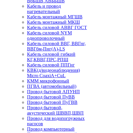
ВбБШВ АВББШВ
Кабель и провод
нагревательный
Кабель монтажный МГШВ
Кабель монтажный МКШ
Кабель силовой АВВГ ГОСТ
Кабель силовой NYM
однопроволочный
Кабель силовой ВВГ, ВВГнг,
ВВГбм-Пнг(А)-LS
Кабель силовой гибкий
КГ,КВВГ,ПРС,РПШ
Кабель силовой ППГнг
КВК(д/видеонаблюдения)
Micro CoaxiA+CuL
КММ микрофонный
ПГВА (автомобильный)
Провод бытовой АПУНП
Провод бытовой ПуВВ
Провод бытовой ПуГВВ
Провод бытовой,
акустический ШВВП,ШВП
Провод для водопогружных
насосов
Провод компьютерный