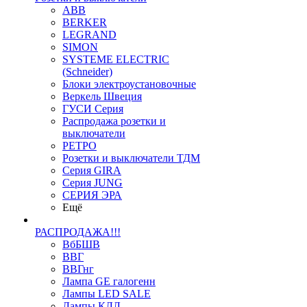
ABB
BERKER
LEGRAND
SIMON
SYSTEME ELECTRIC
(Schneider)
Блоки электроустановочные
Веркель Швеция
ГУСИ Серия
Распродажа розетки и
выключатели
РЕТРО
Розетки и выключатели ТДМ
Серия GIRA
Серия JUNG
СЕРИЯ ЭРА
Ещё
РАСПРОДАЖА!!!
ВбБШВ
ВВГ
ВВГнг
Лампа GE галогенн
Лампы LED SALE
Лампы КЛЛ