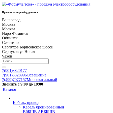
Продажа электрооборудования
Ваш город
Москва
Москва
Наро-Фоминск
Обнинск
Селятино
Серпухов Борисовское шоссе
Серпухов ул.Новая
Чехов
7(901)3820177
7(901)3328996
Освещение
7(499)7077157
Многоканальный
Звоните с 9:00 до 19:00
Каталог
Кабель, провод
Кабель бронированный
ВбБШВ АВББШВ