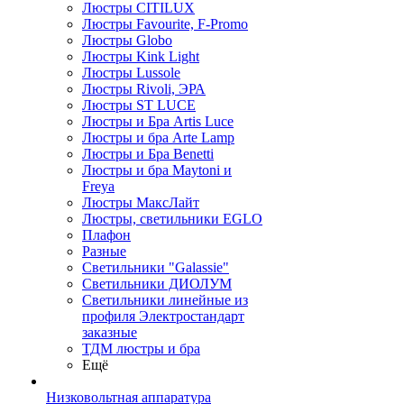
Люстры CITILUX
Люстры Favourite, F-Promo
Люстры Globo
Люстры Kink Light
Люстры Lussole
Люстры Rivoli, ЭРА
Люстры ST LUCE
Люстры и Бра Artis Luce
Люстры и бра Arte Lamp
Люстры и Бра Benetti
Люстры и бра Maytoni и
Freya
Люстры МаксЛайт
Люстры, светильники EGLO
Плафон
Разные
Светильники "Galassie"
Светильники ДИОЛУМ
Светильники линейные из
профиля Электростандарт
заказные
ТДМ люстры и бра
Ещё
Низковольтная аппаратура