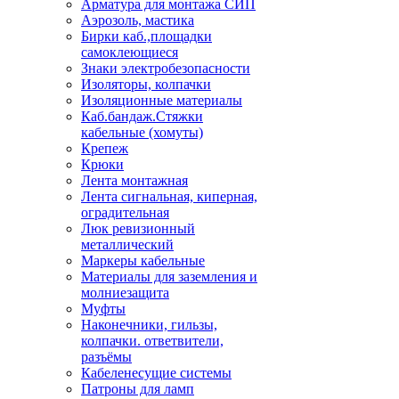
Арматура для монтажа СИП
Аэрозоль, мастика
Бирки каб.,площадки
самоклеющиеся
Знаки электробезопасности
Изоляторы, колпачки
Изоляционные материалы
Каб.бандаж.Стяжки
кабельные (хомуты)
Крепеж
Крюки
Лента монтажная
Лента сигнальная, киперная,
оградительная
Люк ревизионный
металлический
Маркеры кабельные
Материалы для заземления и
молниезащита
Муфты
Наконечники, гильзы,
колпачки. ответвители,
разъёмы
Кабеленесущие системы
Патроны для ламп