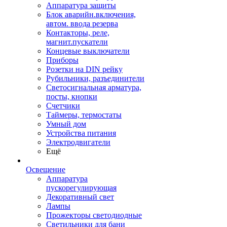
Аппаратура защиты
Блок аварийн.включения,
автом. ввода резерва
Контакторы, реле,
магнит.пускатели
Концевые выключатели
Приборы
Розетки на DIN рейку
Рубильники, разъединители
Светосигнальная арматура,
посты, кнопки
Счетчики
Таймеры, термостаты
Умный дом
Устройства питания
Электродвигатели
Ещё
Освещение
Аппаратура
пускорегулирующая
Декоративный свет
Лампы
Прожекторы светодиодные
Светильники для бани