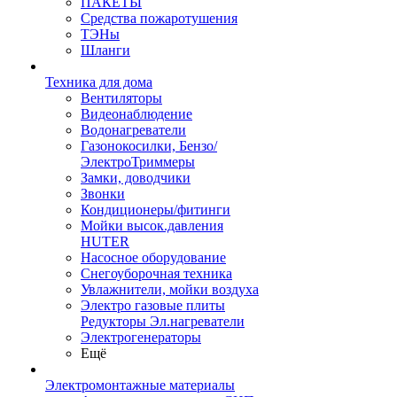
ПАКЕТЫ
Средства пожаротушения
ТЭНы
Шланги
Техника для дома
Вентиляторы
Видеонаблюдение
Водонагреватели
Газонокосилки, Бензо/
ЭлектроТриммеры
Замки, доводчики
Звонки
Кондиционеры/фитинги
Мойки высок.давления
HUTER
Насосное оборудование
Снегоуборочная техника
Увлажнители, мойки воздуха
Электро газовые плиты
Редукторы Эл.нагреватели
Электрогенераторы
Ещё
Электромонтажные материалы