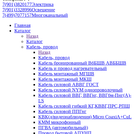
7(901)3820177
Электрика
7(901)3328996
Освещение
7(499)7077157
Многоканальный
Главная
Каталог
Назад
Каталог
Кабель, провод
Назад
Кабель, провод
Кабель бронированный ВбБШВ АВББШВ
Кабель и провод нагревательный
Кабель монтажный МГШВ
Кабель монтажный МКШ
Кабель силовой АВВГ ГОСТ
Кабель силовой NYM однопроволочный
Кабель силовой ВВГ, ВВГнг, ВВГбм-Пнг(А)-
LS
Кабель силовой гибкий КГ,КВВГ,ПРС,РПШ
Кабель силовой ППГнг
КВК(д/видеонаблюдения) Micro CoaxiA+CuL
КММ микрофонный
ПГВА (автомобильный)
Провод бытовой АПУНП