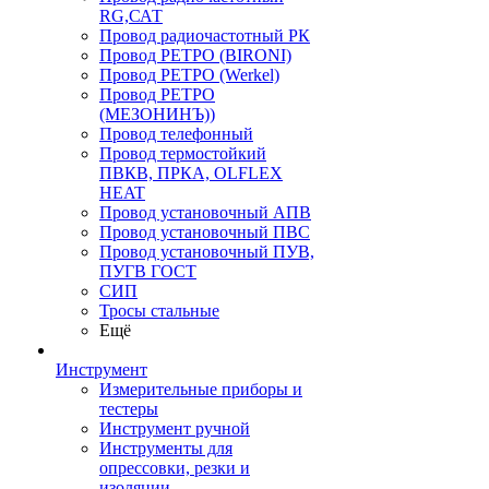
RG,САТ
Провод радиочастотный РК
Провод РЕТРО (BIRONI)
Провод РЕТРО (Werkel)
Провод РЕТРО
(МЕЗОНИНЪ))
Провод телефонный
Провод термостойкий
ПВКВ, ПРКА, OLFLEX
HEAT
Провод установочный АПВ
Провод установочный ПВС
Провод установочный ПУВ,
ПУГВ ГОСТ
СИП
Тросы стальные
Ещё
Инструмент
Измерительные приборы и
тестеры
Инструмент ручной
Инструменты для
опрессовки, резки и
изоляции