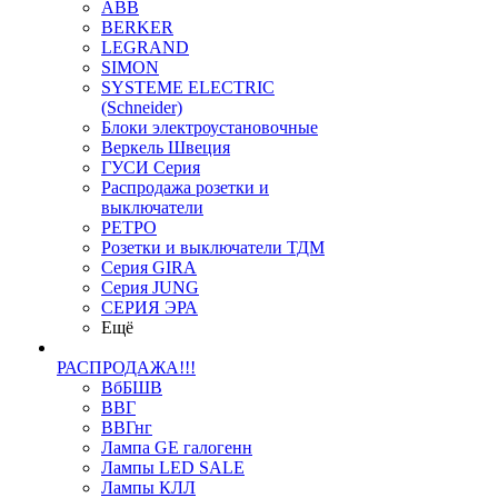
ABB
BERKER
LEGRAND
SIMON
SYSTEME ELECTRIC
(Schneider)
Блоки электроустановочные
Веркель Швеция
ГУСИ Серия
Распродажа розетки и
выключатели
РЕТРО
Розетки и выключатели ТДМ
Серия GIRA
Серия JUNG
СЕРИЯ ЭРА
Ещё
РАСПРОДАЖА!!!
ВбБШВ
ВВГ
ВВГнг
Лампа GE галогенн
Лампы LED SALE
Лампы КЛЛ