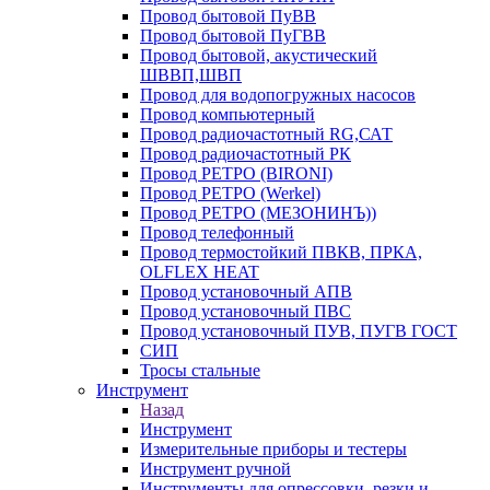
Провод бытовой ПуВВ
Провод бытовой ПуГВВ
Провод бытовой, акустический
ШВВП,ШВП
Провод для водопогружных насосов
Провод компьютерный
Провод радиочастотный RG,САТ
Провод радиочастотный РК
Провод РЕТРО (BIRONI)
Провод РЕТРО (Werkel)
Провод РЕТРО (МЕЗОНИНЪ))
Провод телефонный
Провод термостойкий ПВКВ, ПРКА,
OLFLEX HEAT
Провод установочный АПВ
Провод установочный ПВС
Провод установочный ПУВ, ПУГВ ГОСТ
СИП
Тросы стальные
Инструмент
Назад
Инструмент
Измерительные приборы и тестеры
Инструмент ручной
Инструменты для опрессовки, резки и