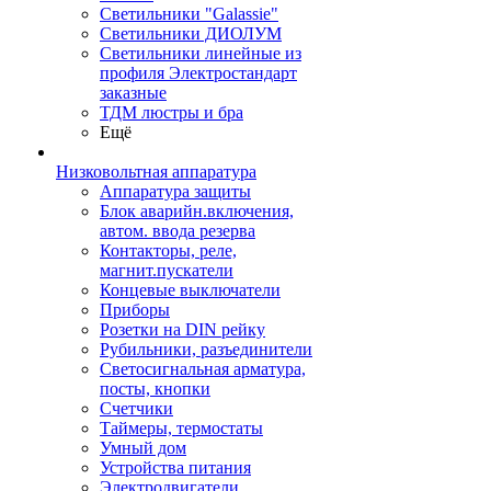
Светильники "Galassie"
Светильники ДИОЛУМ
Светильники линейные из
профиля Электростандарт
заказные
ТДМ люстры и бра
Ещё
Низковольтная аппаратура
Аппаратура защиты
Блок аварийн.включения,
автом. ввода резерва
Контакторы, реле,
магнит.пускатели
Концевые выключатели
Приборы
Розетки на DIN рейку
Рубильники, разъединители
Светосигнальная арматура,
посты, кнопки
Счетчики
Таймеры, термостаты
Умный дом
Устройства питания
Электродвигатели