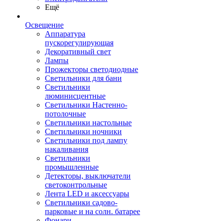
Ещё
Освещение
Аппаратура
пускорегулирующая
Декоративный свет
Лампы
Прожекторы светодиодные
Светильники для бани
Светильники
люминисцентные
Светильники Настенно-
потолочные
Светильники настольные
Светильники ночники
Светильники под лампу
накаливания
Светильники
промышленные
Детекторы, выключатели
светоконтрольные
Лента LED и аксессуары
Светильники садово-
парковые и на солн. батарее
Фонари