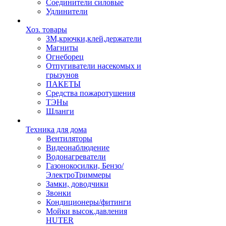
Соединители силовые
Удлинители
Хоз. товары
ЗМ,крючки,клей,держатели
Магниты
Огнеборец
Отпугиватели насекомых и
грызунов
ПАКЕТЫ
Средства пожаротушения
ТЭНы
Шланги
Техника для дома
Вентиляторы
Видеонаблюдение
Водонагреватели
Газонокосилки, Бензо/
ЭлектроТриммеры
Замки, доводчики
Звонки
Кондиционеры/фитинги
Мойки высок.давления
HUTER