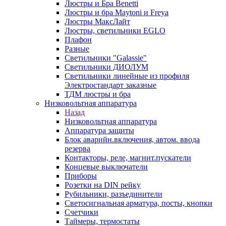
Люстры и Бра Benetti
Люстры и бра Maytoni и Freya
Люстры МаксЛайт
Люстры, светильники EGLO
Плафон
Разные
Светильники "Galassie"
Светильники ДИОЛУМ
Светильники линейные из профиля
Электростандарт заказные
ТДМ люстры и бра
Низковольтная аппаратура
Назад
Низковольтная аппаратура
Аппаратура защиты
Блок аварийн.включения, автом. ввода
резерва
Контакторы, реле, магнит.пускатели
Концевые выключатели
Приборы
Розетки на DIN рейку
Рубильники, разъединители
Светосигнальная арматура, посты, кнопки
Счетчики
Таймеры, термостаты