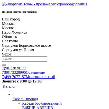
Продажа электрооборудования
Ваш город
Москва
Москва
Наро-Фоминск
Обнинск
Селятино
Серпухов Борисовское шоссе
Серпухов ул.Новая
Чехов
7(901)3820177
7(901)3328996
Освещение
7(499)7077157
Многоканальный
Звоните с 9:00 до 19:00
Каталог
Кабель, провод
Кабель бронированный
ВбБШВ АВББШВ