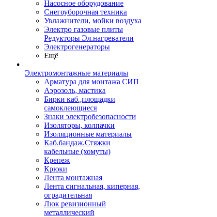
Насосное оборудование
Снегоуборочная техника
Увлажнители, мойки воздуха
Электро газовые плиты
Редукторы Эл.нагреватели
Электрогенераторы
Ещё
Электромонтажные материалы
Арматура для монтажа СИП
Аэрозоль, мастика
Бирки каб.,площадки
самоклеющиеся
Знаки электробезопасности
Изоляторы, колпачки
Изоляционные материалы
Каб.бандаж.Стяжки
кабельные (хомуты)
Крепеж
Крюки
Лента монтажная
Лента сигнальная, киперная,
оградительная
Люк ревизионный
металлический