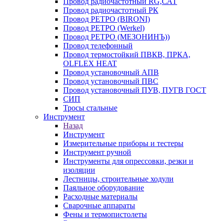
Провод радиочастотный RG,САТ
Провод радиочастотный РК
Провод РЕТРО (BIRONI)
Провод РЕТРО (Werkel)
Провод РЕТРО (МЕЗОНИНЪ))
Провод телефонный
Провод термостойкий ПВКВ, ПРКА,
OLFLEX HEAT
Провод установочный АПВ
Провод установочный ПВС
Провод установочный ПУВ, ПУГВ ГОСТ
СИП
Тросы стальные
Инструмент
Назад
Инструмент
Измерительные приборы и тестеры
Инструмент ручной
Инструменты для опрессовки, резки и
изоляции
Лестницы, строительные ходули
Паяльное оборудование
Расходные материалы
Сварочные аппараты
Фены и термопистолеты