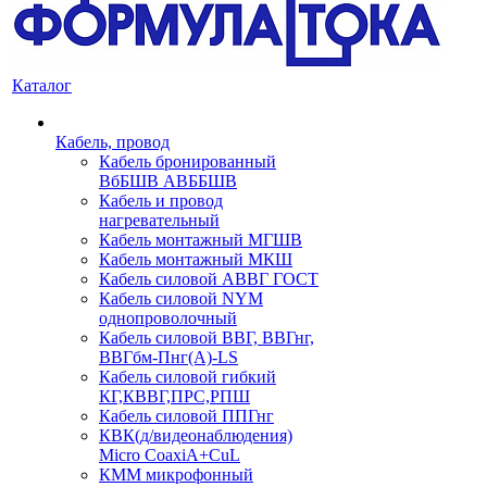
Каталог
Кабель, провод
Кабель бронированный
ВбБШВ АВББШВ
Кабель и провод
нагревательный
Кабель монтажный МГШВ
Кабель монтажный МКШ
Кабель силовой АВВГ ГОСТ
Кабель силовой NYM
однопроволочный
Кабель силовой ВВГ, ВВГнг,
ВВГбм-Пнг(А)-LS
Кабель силовой гибкий
КГ,КВВГ,ПРС,РПШ
Кабель силовой ППГнг
КВК(д/видеонаблюдения)
Micro CoaxiA+CuL
КММ микрофонный