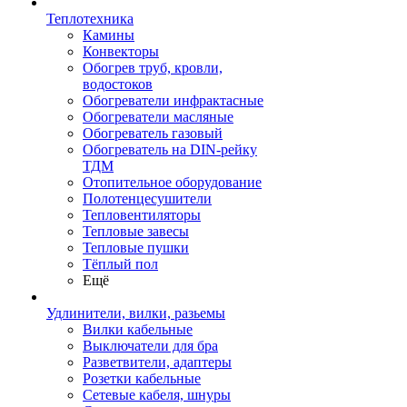
Теплотехника
Камины
Конвекторы
Обогрев труб, кровли,
водостоков
Обогреватели инфрактасные
Обогреватели масляные
Обогреватель газовый
Обогреватель на DIN-рейку
ТДМ
Отопительное оборудование
Полотенцесушители
Тепловентиляторы
Тепловые завесы
Тепловые пушки
Тёплый пол
Ещё
Удлинители, вилки, разьемы
Вилки кабельные
Выключатели для бра
Разветвители, адаптеры
Розетки кабельные
Сетевые кабеля, шнуры