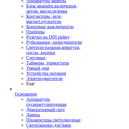
Аппаратура защиты
Блок аварийн.включения,
автом. ввода резерва
Контакторы, реле,
магнит.пускатели
Концевые выключатели
Приборы
Розетки на DIN рейку
Рубильники, разъединители
Светосигнальная арматура,
посты, кнопки
Счетчики
Таймеры, термостаты
Умный дом
Устройства питания
Электродвигатели
Ещё
Освещение
Аппаратура
пускорегулирующая
Декоративный свет
Лампы
Прожекторы светодиодные
Светильники для бани