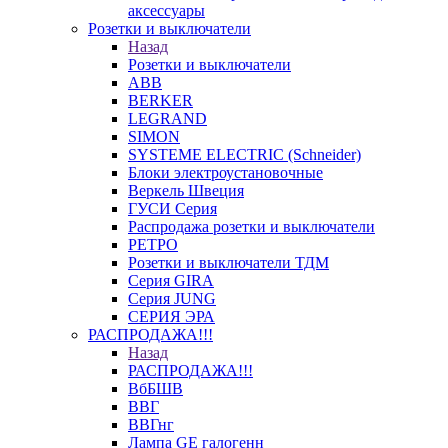
аксессуары
Розетки и выключатели
Назад
Розетки и выключатели
ABB
BERKER
LEGRAND
SIMON
SYSTEME ELECTRIC (Schneider)
Блоки электроустановочные
Веркель Швеция
ГУСИ Серия
Распродажа розетки и выключатели
РЕТРО
Розетки и выключатели ТДМ
Серия GIRA
Серия JUNG
СЕРИЯ ЭРА
РАСПРОДАЖА!!!
Назад
РАСПРОДАЖА!!!
ВбБШВ
ВВГ
ВВГнг
Лампа GE галогенн