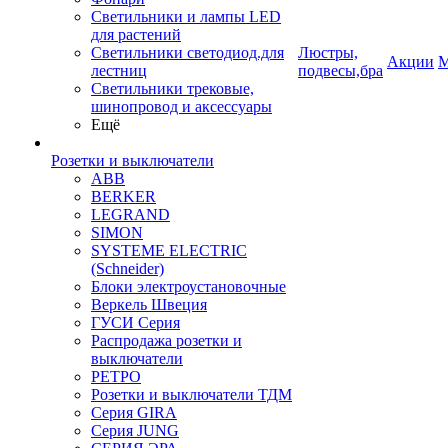
Светильники и лампы LED
для растений
Светильники светодиод.для
Люстры,
Акции
М
лестниц
подвесы,бра
Светильники трековые,
шинопровод и аксессуары
Ещё
Розетки и выключатели
ABB
BERKER
LEGRAND
SIMON
SYSTEME ELECTRIC
(Schneider)
Блоки электроустановочные
Веркель Швеция
ГУСИ Серия
Распродажа розетки и
выключатели
РЕТРО
Розетки и выключатели ТДМ
Серия GIRA
Серия JUNG