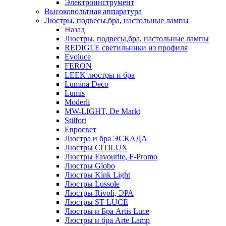
Электроинструмент
Высоковольтная аппаратура
Люстры, подвесы,бра, настольные лампы
Назад
Люстры, подвесы,бра, настольные лампы
REDIGLE светильники из профиля
Evoluce
FERON
LEEK люстры и бра
Lumina Deco
Lumis
Moderli
MW-LIGHT, De Markt
Stilfort
Евросвет
Люстра и бра ЭСКАДА
Люстры CITILUX
Люстры Favourite, F-Promo
Люстры Globo
Люстры Kink Light
Люстры Lussole
Люстры Rivoli, ЭРА
Люстры ST LUCE
Люстры и Бра Artis Luce
Люстры и бра Arte Lamp