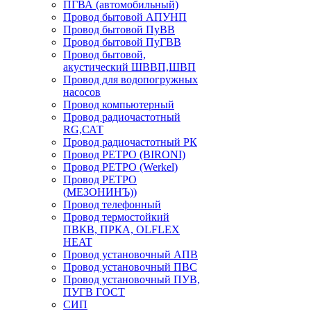
ПГВА (автомобильный)
Провод бытовой АПУНП
Провод бытовой ПуВВ
Провод бытовой ПуГВВ
Провод бытовой,
акустический ШВВП,ШВП
Провод для водопогружных
насосов
Провод компьютерный
Провод радиочастотный
RG,САТ
Провод радиочастотный РК
Провод РЕТРО (BIRONI)
Провод РЕТРО (Werkel)
Провод РЕТРО
(МЕЗОНИНЪ))
Провод телефонный
Провод термостойкий
ПВКВ, ПРКА, OLFLEX
HEAT
Провод установочный АПВ
Провод установочный ПВС
Провод установочный ПУВ,
ПУГВ ГОСТ
СИП