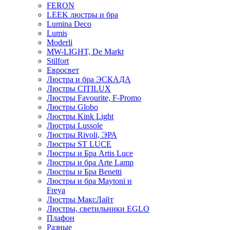
FERON
LEEK люстры и бра
Lumina Deco
Lumis
Moderli
MW-LIGHT, De Markt
Stilfort
Евросвет
Люстра и бра ЭСКАДА
Люстры CITILUX
Люстры Favourite, F-Promo
Люстры Globo
Люстры Kink Light
Люстры Lussole
Люстры Rivoli, ЭРА
Люстры ST LUCE
Люстры и Бра Artis Luce
Люстры и бра Arte Lamp
Люстры и Бра Benetti
Люстры и бра Maytoni и
Freya
Люстры МаксЛайт
Люстры, светильники EGLO
Плафон
Разные