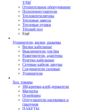
ТДМ
Отопительное оборудование
Полотенцесушители
Тепловентиляторы
Тепловые завесы
Тепловые пушки
Тёплый пол
Ещё
Удлинители, вилки, разьемы
Вилки кабельные
Выключатели для бра
Разветвители, адаптеры
Розетки кабельные
Сетевые кабеля, шнуры
Соединители силовые
Удлинители
Хоз. товары
ЗМ,крючки,клей,держатели
Магниты
Огнеборец
Отпугиватели насекомых и
грызунов
ПАКЕТЫ