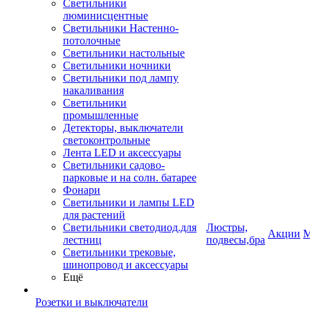
Светильники
люминисцентные
Светильники Настенно-
потолочные
Светильники настольные
Светильники ночники
Светильники под лампу
накаливания
Светильники
промышленные
Детекторы, выключатели
светоконтрольные
Лента LED и аксессуары
Светильники садово-
парковые и на солн. батарее
Фонари
Светильники и лампы LED
для растений
Светильники светодиод.для
Люстры,
Акции
М
лестниц
подвесы,бра
Светильники трековые,
шинопровод и аксессуары
Ещё
Розетки и выключатели