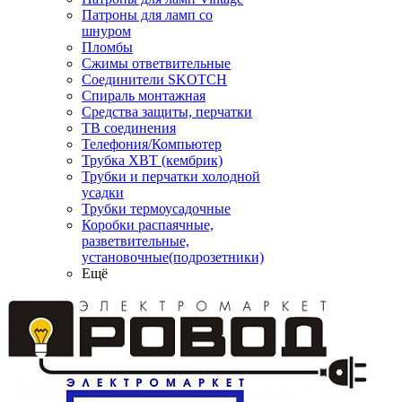
Патроны для ламп со
шнуром
Пломбы
Сжимы ответвительные
Соединители SKOTCH
Спираль монтажная
Средства защиты, перчатки
ТВ соединения
Телефония/Компьютер
Трубка ХВТ (кембрик)
Трубки и перчатки холодной
усадки
Трубки термоусадочные
Коробки распаячные,
разветвительные,
установочные(подрозетники)
Ещё