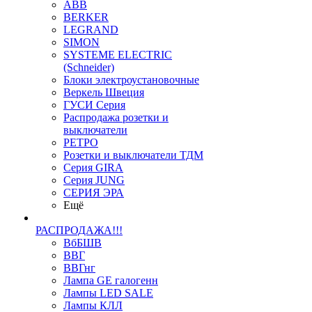
ABB
BERKER
LEGRAND
SIMON
SYSTEME ELECTRIC
(Schneider)
Блоки электроустановочные
Веркель Швеция
ГУСИ Серия
Распродажа розетки и
выключатели
РЕТРО
Розетки и выключатели ТДМ
Серия GIRA
Серия JUNG
СЕРИЯ ЭРА
Ещё
РАСПРОДАЖА!!!
ВбБШВ
ВВГ
ВВГнг
Лампа GE галогенн
Лампы LED SALE
Лампы КЛЛ