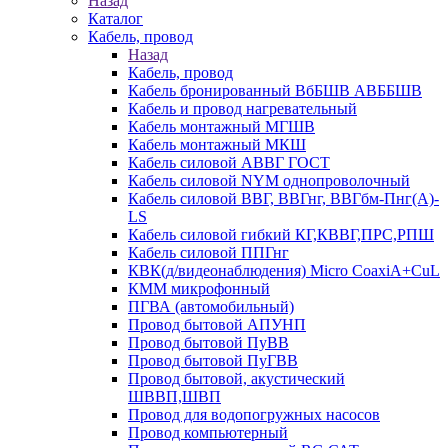
Назад
Каталог
Кабель, провод
Назад
Кабель, провод
Кабель бронированный ВбБШВ АВББШВ
Кабель и провод нагревательный
Кабель монтажный МГШВ
Кабель монтажный МКШ
Кабель силовой АВВГ ГОСТ
Кабель силовой NYM однопроволочный
Кабель силовой ВВГ, ВВГнг, ВВГбм-Пнг(А)-
LS
Кабель силовой гибкий КГ,КВВГ,ПРС,РПШ
Кабель силовой ППГнг
КВК(д/видеонаблюдения) Micro CoaxiA+CuL
КММ микрофонный
ПГВА (автомобильный)
Провод бытовой АПУНП
Провод бытовой ПуВВ
Провод бытовой ПуГВВ
Провод бытовой, акустический
ШВВП,ШВП
Провод для водопогружных насосов
Провод компьютерный