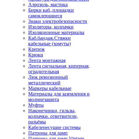
Аэрозоль, мастика
Бирки каб.,площадки
самоклеющиеся
Знаки электробезопасности
Изоляторы, колпачки
Изоляционные материалы
Каб.бандаж.Стяжки
кабельные (хомуты)
Крепеж
Крюки
Лента монтажная
Лента сигнальная, киперная,
оградительная
Люк ревизионный
металлический
Маркеры кабельные
Материалы для заземления и
молниезащита
Муфты
Наконечники, гильзы,
колпачки. ответвители,
разъёмы
Кабеленесущие системы
Патроны для ламп
Патроны для ламп Vintage