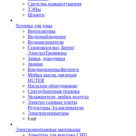
Средства пожаротушения
ТЭНы
Шланги
Техника для дома
Вентиляторы
Видеонаблюдение
Водонагреватели
Газонокосилки, Бензо/
ЭлектроТриммеры
Замки, доводчики
Звонки
Кондиционеры/фитинги
Мойки высок.давления
HUTER
Насосное оборудование
Снегоуборочная техника
Увлажнители, мойки воздуха
Электро газовые плиты
Редукторы Эл.нагреватели
Электрогенераторы
Ещё
Электромонтажные материалы
Арматура для монтажа СИП