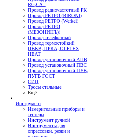
RG,САТ
Провод радиочастотный РК
Провод РЕТРО (BIRONI)
Провод РЕТРО (Werkel)
Провод РЕТРО
(МЕЗОНИНЪ))
Провод телефонный
Провод термостойкий
ПВКВ, ПРКА, OLFLEX
HEAT
Провод установочный АПВ
Провод установочный ПВС
Провод установочный ПУВ,
ПУГВ ГОСТ
СИП
Тросы стальные
Ещё
Инструмент
Измерительные приборы и
тестеры
Инструмент ручной
Инструменты для
опрессовки, резки и
изоляции