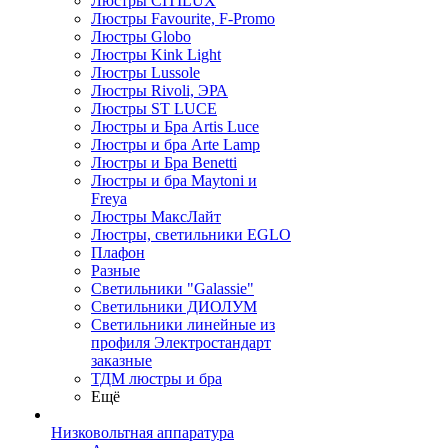
Люстры CITILUX
Люстры Favourite, F-Promo
Люстры Globo
Люстры Kink Light
Люстры Lussole
Люстры Rivoli, ЭРА
Люстры ST LUCE
Люстры и Бра Artis Luce
Люстры и бра Arte Lamp
Люстры и Бра Benetti
Люстры и бра Maytoni и
Freya
Люстры МаксЛайт
Люстры, светильники EGLO
Плафон
Разные
Светильники "Galassie"
Светильники ДИОЛУМ
Светильники линейные из
профиля Электростандарт
заказные
ТДМ люстры и бра
Ещё
Низковольтная аппаратура