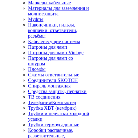
Маркеры кабельные
Материалы для заземления и
молниезащита
Муфты
Наконечники, гильзы,
колпачки. ответвители,
разъёмы
Кабеленесущие системы
Патроны для ламп
Патроны для ламп Vintage
Патроны для ламп со
шнуром
Пломбы
Сжимы ответвительные
Соединители SKOTCH
Спираль монтажная
Средства защиты, перчатки
ТВ соединения
Телефония/Компьютер
Трубка ХВТ (кембрик)
Трубки и перчатки холодной
усадки
Трубки термоусадочные
Коробки распаячные,
разветвительные,