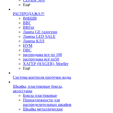
СЕРИЯ ЭРА
Ещё
РАСПРОДАЖА!!!
ВбБШВ
ВВГ
ВВГнг
Лампа GE галогенн
Лампы LED SALE
Лампы КЛЛ
НУМ
ПВС
распродажа все по 100
распродажа всё по50
ХАГЕР (HAGER), Moeller
Ещё
Система контроля протечки воды
Шкафы, пластиковые боксы,
аксессуары
Боксы пластиковые
Принадлежности для
распределительных шкафов
Шкафы металлические