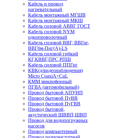
Кабель и провод
нагревательный
Кабель монтажный МГШВ
Кабель монтажный МКШ
Кабель силовой АВВГ ГОСТ
Кабель силовой NYM
однопроволочный
Кабель силовой ВВГ, ВВГнг,
ВВГбм-Пнг(А)-LS
Кабель силовой гибкий
КГ,КВВГ,ПРС,РПШ
Кабель силовой ППГнг
КВК(д/видеонаблюдения)
Micro CoaxiA+CuL
КММ микрофонный
ПГВА (автомобильный)
Провод бытовой АПУНП
Провод бытовой ПуВВ
Провод бытовой ПуГВВ
Провод бытовой,
акустический ШВВП,ШВП
Провод для водопогружных
насосов
Провод компьютерный
Провод радиочастотный