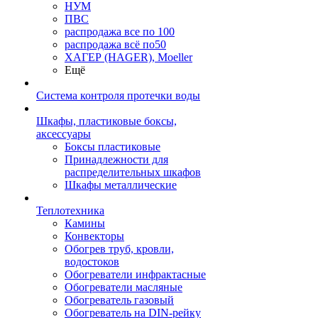
НУМ
ПВС
распродажа все по 100
распродажа всё по50
ХАГЕР (HAGER), Moeller
Ещё
Система контроля протечки воды
Шкафы, пластиковые боксы,
аксессуары
Боксы пластиковые
Принадлежности для
распределительных шкафов
Шкафы металлические
Теплотехника
Камины
Конвекторы
Обогрев труб, кровли,
водостоков
Обогреватели инфрактасные
Обогреватели масляные
Обогреватель газовый
Обогреватель на DIN-рейку