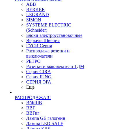
ABB
BERKER
LEGRAND
SIMON
SYSTEME ELECTRIC
(Schneider)
Блоки электроустановочные
Веркель Швеция
ГУСИ Серия
Распродажа розетки и
выключатели
РЕТРО
Розетки и выключатели ТДМ
Серия GIRA
Серия JUNG
СЕРИЯ ЭРА
Ещё
РАСПРОДАЖА!!!
ВбБШВ
ВВГ
ВВГнг
Лампа GE галогенн
Лампы LED SALE
Лампы КЛЛ