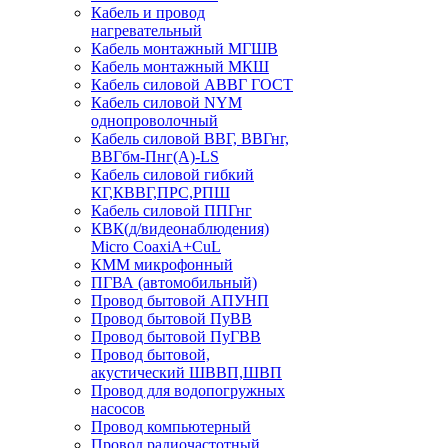
Кабель и провод
нагревательный
Кабель монтажный МГШВ
Кабель монтажный МКШ
Кабель силовой АВВГ ГОСТ
Кабель силовой NYM
однопроволочный
Кабель силовой ВВГ, ВВГнг,
ВВГбм-Пнг(А)-LS
Кабель силовой гибкий
КГ,КВВГ,ПРС,РПШ
Кабель силовой ППГнг
КВК(д/видеонаблюдения)
Micro CoaxiA+CuL
КММ микрофонный
ПГВА (автомобильный)
Провод бытовой АПУНП
Провод бытовой ПуВВ
Провод бытовой ПуГВВ
Провод бытовой,
акустический ШВВП,ШВП
Провод для водопогружных
насосов
Провод компьютерный
Провод радиочастотный