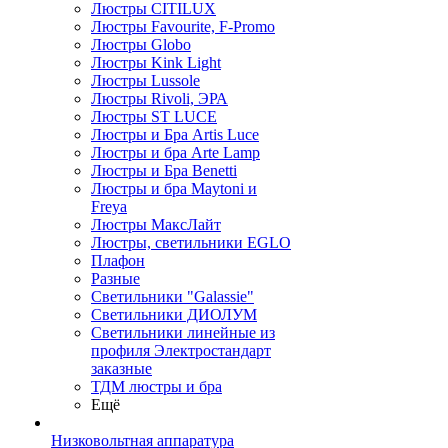
Люстры CITILUX
Люстры Favourite, F-Promo
Люстры Globo
Люстры Kink Light
Люстры Lussole
Люстры Rivoli, ЭРА
Люстры ST LUCE
Люстры и Бра Artis Luce
Люстры и бра Arte Lamp
Люстры и Бра Benetti
Люстры и бра Maytoni и
Freya
Люстры МаксЛайт
Люстры, светильники EGLO
Плафон
Разные
Светильники "Galassie"
Светильники ДИОЛУМ
Светильники линейные из
профиля Электростандарт
заказные
ТДМ люстры и бра
Ещё
Низковольтная аппаратура