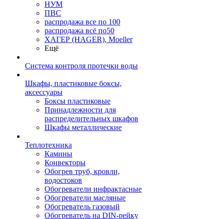
НУМ
ПВС
распродажа все по 100
распродажа всё по50
ХАГЕР (HAGER), Moeller
Ещё
Система контроля протечки воды
Шкафы, пластиковые боксы,
аксессуары
Боксы пластиковые
Принадлежности для
распределительных шкафов
Шкафы металлические
Теплотехника
Камины
Конвекторы
Обогрев труб, кровли,
водостоков
Обогреватели инфрактасные
Обогреватели масляные
Обогреватель газовый
Обогреватель на DIN-рейку