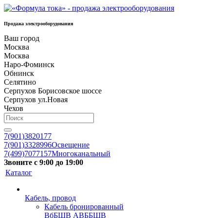
Продажа электрооборудования
Ваш город
Москва
Москва
Наро-Фоминск
Обнинск
Селятино
Серпухов Борисовское шоссе
Серпухов ул.Новая
Чехов
7(901)3820177
7(901)3328996
Освещение
7(499)7077157
Многоканальный
Звоните с 9:00 до 19:00
Каталог
Кабель, провод
Кабель бронированный
ВбБШВ АВББШВ