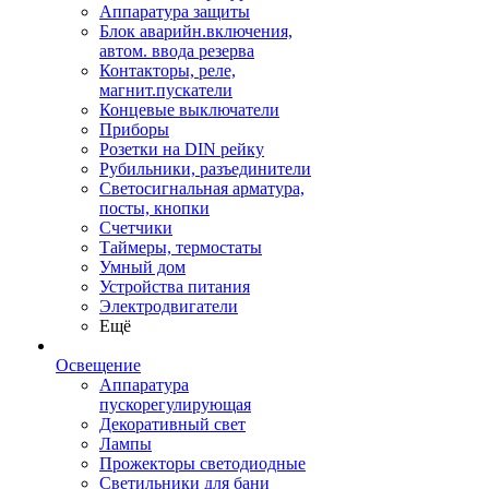
Аппаратура защиты
Блок аварийн.включения,
автом. ввода резерва
Контакторы, реле,
магнит.пускатели
Концевые выключатели
Приборы
Розетки на DIN рейку
Рубильники, разъединители
Светосигнальная арматура,
посты, кнопки
Счетчики
Таймеры, термостаты
Умный дом
Устройства питания
Электродвигатели
Ещё
Освещение
Аппаратура
пускорегулирующая
Декоративный свет
Лампы
Прожекторы светодиодные
Светильники для бани