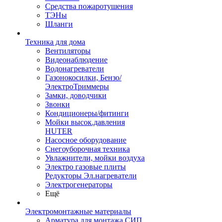
Средства пожаротушения
ТЭНы
Шланги
Техника для дома
Вентиляторы
Видеонаблюдение
Водонагреватели
Газонокосилки, Бензо/
ЭлектроТриммеры
Замки, доводчики
Звонки
Кондиционеры/фитинги
Мойки высок.давления
HUTER
Насосное оборудование
Снегоуборочная техника
Увлажнители, мойки воздуха
Электро газовые плиты
Редукторы Эл.нагреватели
Электрогенераторы
Ещё
Электромонтажные материалы
Арматура для монтажа СИП