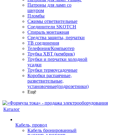
Патроны для ламп со
шнуром
Пломбы
Сжимы ответвительные
Соединители SKOTCH
Спираль монтажная
Средства защиты, перчатки
ТВ соединения
Телефония/Компьютер
Трубка ХВТ (кембрик)
Трубки и перчатки холодной
усадки
Трубки термоусадочные
Коробки распаячные,
разветвительные,
установочные(подрозетники)
Ещё
Каталог
Кабель, провод
Кабель бронированный