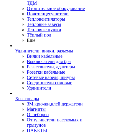
ТДМ
Отопительное оборудование
Полотенцесушители
Тепловентиляторы
Тепловые завесы
Тепловые пушки
Тёплый пол
Ещё
Удлинители, вилки, разьемы
Вилки кабельные
Выключатели для бра
Разветвители, адаптеры
Розетки кабельные
Сетевые кабеля, шнуры
Соединители силовые
Удлинители
Хоз. товары
ЗМ,крючки,клей,держатели
Магниты
Огнеборец
Отпугиватели насекомых и
грызунов
ПАКЕТЫ