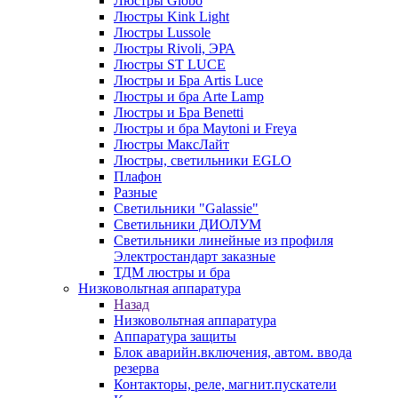
Люстры Globo
Люстры Kink Light
Люстры Lussole
Люстры Rivoli, ЭРА
Люстры ST LUCE
Люстры и Бра Artis Luce
Люстры и бра Arte Lamp
Люстры и Бра Benetti
Люстры и бра Maytoni и Freya
Люстры МаксЛайт
Люстры, светильники EGLO
Плафон
Разные
Светильники "Galassie"
Светильники ДИОЛУМ
Светильники линейные из профиля
Электростандарт заказные
ТДМ люстры и бра
Низковольтная аппаратура
Назад
Низковольтная аппаратура
Аппаратура защиты
Блок аварийн.включения, автом. ввода
резерва
Контакторы, реле, магнит.пускатели