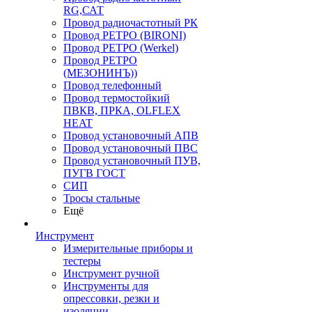
RG,САТ
Провод радиочастотный РК
Провод РЕТРО (BIRONI)
Провод РЕТРО (Werkel)
Провод РЕТРО
(МЕЗОНИНЪ))
Провод телефонный
Провод термостойкий
ПВКВ, ПРКА, OLFLEX
HEAT
Провод установочный АПВ
Провод установочный ПВС
Провод установочный ПУВ,
ПУГВ ГОСТ
СИП
Тросы стальные
Ещё
Инструмент
Измерительные приборы и
тестеры
Инструмент ручной
Инструменты для
опрессовки, резки и
изоляции