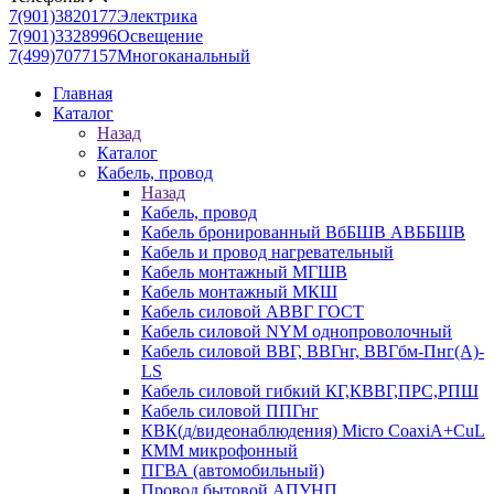
7(901)3820177
Электрика
7(901)3328996
Освещение
7(499)7077157
Многоканальный
Главная
Каталог
Назад
Каталог
Кабель, провод
Назад
Кабель, провод
Кабель бронированный ВбБШВ АВББШВ
Кабель и провод нагревательный
Кабель монтажный МГШВ
Кабель монтажный МКШ
Кабель силовой АВВГ ГОСТ
Кабель силовой NYM однопроволочный
Кабель силовой ВВГ, ВВГнг, ВВГбм-Пнг(А)-
LS
Кабель силовой гибкий КГ,КВВГ,ПРС,РПШ
Кабель силовой ППГнг
КВК(д/видеонаблюдения) Micro CoaxiA+CuL
КММ микрофонный
ПГВА (автомобильный)
Провод бытовой АПУНП