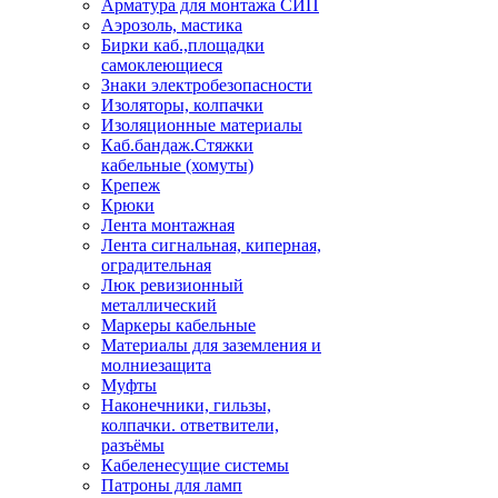
Арматура для монтажа СИП
Аэрозоль, мастика
Бирки каб.,площадки
самоклеющиеся
Знаки электробезопасности
Изоляторы, колпачки
Изоляционные материалы
Каб.бандаж.Стяжки
кабельные (хомуты)
Крепеж
Крюки
Лента монтажная
Лента сигнальная, киперная,
оградительная
Люк ревизионный
металлический
Маркеры кабельные
Материалы для заземления и
молниезащита
Муфты
Наконечники, гильзы,
колпачки. ответвители,
разъёмы
Кабеленесущие системы
Патроны для ламп