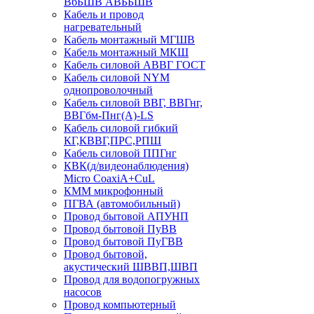
ВбБШВ АВББШВ
Кабель и провод
нагревательный
Кабель монтажный МГШВ
Кабель монтажный МКШ
Кабель силовой АВВГ ГОСТ
Кабель силовой NYM
однопроволочный
Кабель силовой ВВГ, ВВГнг,
ВВГбм-Пнг(А)-LS
Кабель силовой гибкий
КГ,КВВГ,ПРС,РПШ
Кабель силовой ППГнг
КВК(д/видеонаблюдения)
Micro CoaxiA+CuL
КММ микрофонный
ПГВА (автомобильный)
Провод бытовой АПУНП
Провод бытовой ПуВВ
Провод бытовой ПуГВВ
Провод бытовой,
акустический ШВВП,ШВП
Провод для водопогружных
насосов
Провод компьютерный