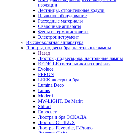
изоляции
Лестницы, строительные ходули
Паяльное оборудование
Расходные материалы
Сварочные аппараты
Фены и термопистолеты
Электроинструмент
Высоковольтная аппаратура
Люстры, подвесы,бра, настольные лампы
Назад
Люстры, подвесы,бра, настольные лампы
REDIGLE светильники из профиля
Evoluce
FERON
LEEK люстры и бра
Lumina Deco
Lumis
Moderli
MW-LIGHT, De Markt
Stilfort
Евросвет
Люстра и бра ЭСКАДА
Люстры CITILUX
Люстры Favourite, F-Promo