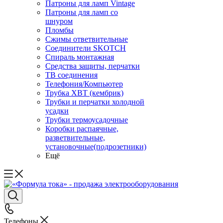
Патроны для ламп Vintage
Патроны для ламп со
шнуром
Пломбы
Сжимы ответвительные
Соединители SKOTCH
Спираль монтажная
Средства защиты, перчатки
ТВ соединения
Телефония/Компьютер
Трубка ХВТ (кембрик)
Трубки и перчатки холодной
усадки
Трубки термоусадочные
Коробки распаячные,
разветвительные,
установочные(подрозетники)
Ещё
Телефоны