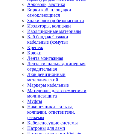
Аэрозоль, мастика
Бирки каб.,площадки
самоклеющиеся
Знаки электробезопасности
Изоляторы, колпачки
Изоляционные материалы
Каб.бандаж.Стяжки
кабельные (хомуты)
Крепеж
Крюки
Лента монтажная
Лента сигнальная, киперная,
оградительная
Люк ревизионный
металлический
Маркеры кабельные
Материалы для заземления и
молниезащита
Муфты
Наконечники, гильзы,
колпачки. ответвители,
разъёмы
Кабеленесущие системы
Патроны для ламп
Патроны для ламп Vintage