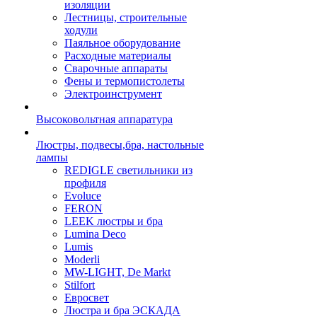
изоляции
Лестницы, строительные
ходули
Паяльное оборудование
Расходные материалы
Сварочные аппараты
Фены и термопистолеты
Электроинструмент
Высоковольтная аппаратура
Люстры, подвесы,бра, настольные
лампы
REDIGLE светильники из
профиля
Evoluce
FERON
LEEK люстры и бра
Lumina Deco
Lumis
Moderli
MW-LIGHT, De Markt
Stilfort
Евросвет
Люстра и бра ЭСКАДА