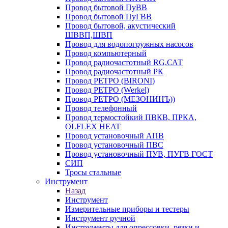
Провод бытовой ПуВВ
Провод бытовой ПуГВВ
Провод бытовой, акустический
ШВВП,ШВП
Провод для водопогружных насосов
Провод компьютерный
Провод радиочастотный RG,САТ
Провод радиочастотный РК
Провод РЕТРО (BIRONI)
Провод РЕТРО (Werkel)
Провод РЕТРО (МЕЗОНИНЪ))
Провод телефонный
Провод термостойкий ПВКВ, ПРКА,
OLFLEX HEAT
Провод установочный АПВ
Провод установочный ПВС
Провод установочный ПУВ, ПУГВ ГОСТ
СИП
Тросы стальные
Инструмент
Назад
Инструмент
Измерительные приборы и тестеры
Инструмент ручной
Инструменты для опрессовки, резки и