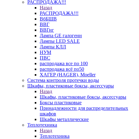
РАСПРОДАЖА!!!
Назад
РАСПРОДАЖА!!!
ВбБШВ
ВВГ
ВВГнг
Лампа GE галогенн
Лампы LED SALE
Лампы КЛЛ
НУМ
ПВС
распродажа все по 100
распродажа всё по50
ХАГЕР (HAGER), Moeller
Система контроля протечки воды
Шкафы, пластиковые боксы, аксессуары
Назад
Шкафы, пластиковые боксы, аксессуары
Боксы пластиковые
Принадлежности для распределительных
шкафов
Шкафы металлические
Теплотехника
Назад
Теплотехника