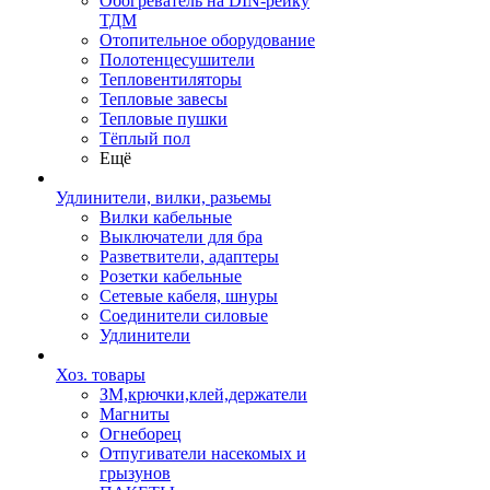
Обогреватель на DIN-рейку
ТДМ
Отопительное оборудование
Полотенцесушители
Тепловентиляторы
Тепловые завесы
Тепловые пушки
Тёплый пол
Ещё
Удлинители, вилки, разьемы
Вилки кабельные
Выключатели для бра
Разветвители, адаптеры
Розетки кабельные
Сетевые кабеля, шнуры
Соединители силовые
Удлинители
Хоз. товары
ЗМ,крючки,клей,держатели
Магниты
Огнеборец
Отпугиватели насекомых и
грызунов