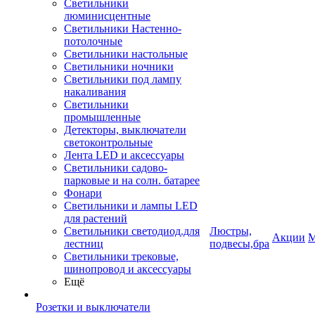
Светильники
люминисцентные
Светильники Настенно-
потолочные
Светильники настольные
Светильники ночники
Светильники под лампу
накаливания
Светильники
промышленные
Детекторы, выключатели
светоконтрольные
Лента LED и аксессуары
Светильники садово-
парковые и на солн. батарее
Фонари
Светильники и лампы LED
для растений
Светильники светодиод.для
Люстры,
Акции
М
лестниц
подвесы,бра
Светильники трековые,
шинопровод и аксессуары
Ещё
Розетки и выключатели