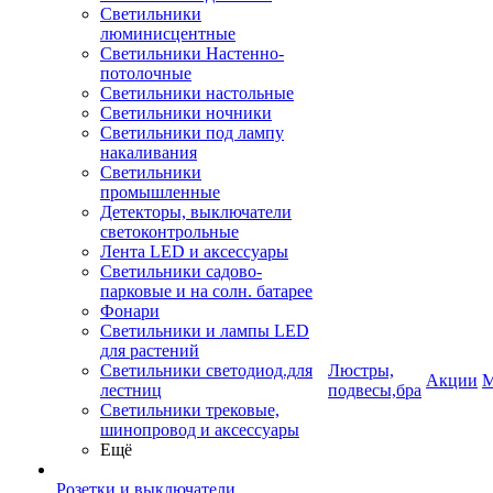
Светильники
люминисцентные
Светильники Настенно-
потолочные
Светильники настольные
Светильники ночники
Светильники под лампу
накаливания
Светильники
промышленные
Детекторы, выключатели
светоконтрольные
Лента LED и аксессуары
Светильники садово-
парковые и на солн. батарее
Фонари
Светильники и лампы LED
для растений
Светильники светодиод.для
Люстры,
Акции
М
лестниц
подвесы,бра
Светильники трековые,
шинопровод и аксессуары
Ещё
Розетки и выключатели