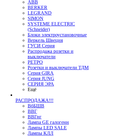
ABB
BERKER
LEGRAND
SIMON
SYSTEME ELECTRIC
(Schneider)
Блоки электроустановочные
Веркель Швеция
ГУСИ Серия
Распродажа розетки и
выключатели
РЕТРО
Розетки и выключатели ТДМ
Серия GIRA
Серия JUNG
СЕРИЯ ЭРА
Ещё
РАСПРОДАЖА!!!
ВбБШВ
ВВГ
ВВГнг
Лампа GE галогенн
Лампы LED SALE
Лампы КЛЛ