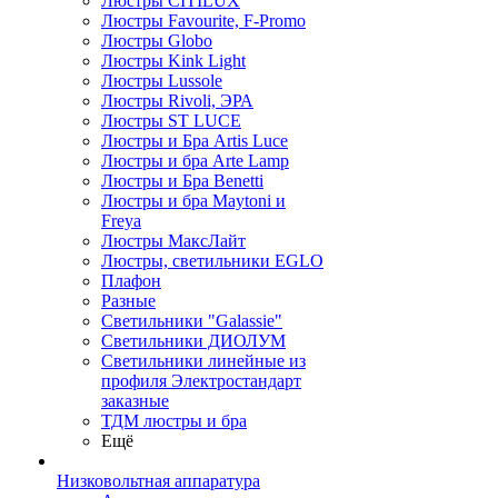
Люстры CITILUX
Люстры Favourite, F-Promo
Люстры Globo
Люстры Kink Light
Люстры Lussole
Люстры Rivoli, ЭРА
Люстры ST LUCE
Люстры и Бра Artis Luce
Люстры и бра Arte Lamp
Люстры и Бра Benetti
Люстры и бра Maytoni и
Freya
Люстры МаксЛайт
Люстры, светильники EGLO
Плафон
Разные
Светильники "Galassie"
Светильники ДИОЛУМ
Светильники линейные из
профиля Электростандарт
заказные
ТДМ люстры и бра
Ещё
Низковольтная аппаратура