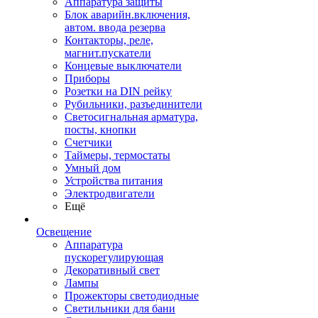
Аппаратура защиты
Блок аварийн.включения,
автом. ввода резерва
Контакторы, реле,
магнит.пускатели
Концевые выключатели
Приборы
Розетки на DIN рейку
Рубильники, разъединители
Светосигнальная арматура,
посты, кнопки
Счетчики
Таймеры, термостаты
Умный дом
Устройства питания
Электродвигатели
Ещё
Освещение
Аппаратура
пускорегулирующая
Декоративный свет
Лампы
Прожекторы светодиодные
Светильники для бани