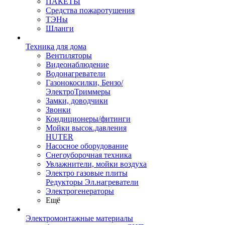
ПАКЕТЫ
Средства пожаротушения
ТЭНы
Шланги
Техника для дома
Вентиляторы
Видеонаблюдение
Водонагреватели
Газонокосилки, Бензо/
ЭлектроТриммеры
Замки, доводчики
Звонки
Кондиционеры/фитинги
Мойки высок.давления
HUTER
Насосное оборудование
Снегоуборочная техника
Увлажнители, мойки воздуха
Электро газовые плиты
Редукторы Эл.нагреватели
Электрогенераторы
Ещё
Электромонтажные материалы