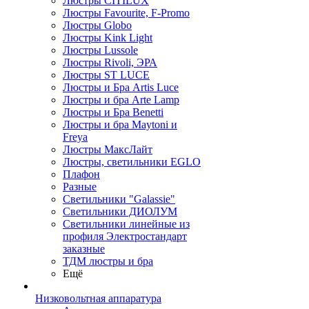
Люстры CITILUX
Люстры Favourite, F-Promo
Люстры Globo
Люстры Kink Light
Люстры Lussole
Люстры Rivoli, ЭРА
Люстры ST LUCE
Люстры и Бра Artis Luce
Люстры и бра Arte Lamp
Люстры и Бра Benetti
Люстры и бра Maytoni и
Freya
Люстры МаксЛайт
Люстры, светильники EGLO
Плафон
Разные
Светильники "Galassie"
Светильники ДИОЛУМ
Светильники линейные из
профиля Электростандарт
заказные
ТДМ люстры и бра
Ещё
Низковольтная аппаратура