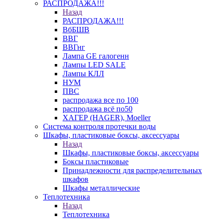
РАСПРОДАЖА!!!
Назад
РАСПРОДАЖА!!!
ВбБШВ
ВВГ
ВВГнг
Лампа GE галогенн
Лампы LED SALE
Лампы КЛЛ
НУМ
ПВС
распродажа все по 100
распродажа всё по50
ХАГЕР (HAGER), Moeller
Система контроля протечки воды
Шкафы, пластиковые боксы, аксессуары
Назад
Шкафы, пластиковые боксы, аксессуары
Боксы пластиковые
Принадлежности для распределительных
шкафов
Шкафы металлические
Теплотехника
Назад
Теплотехника