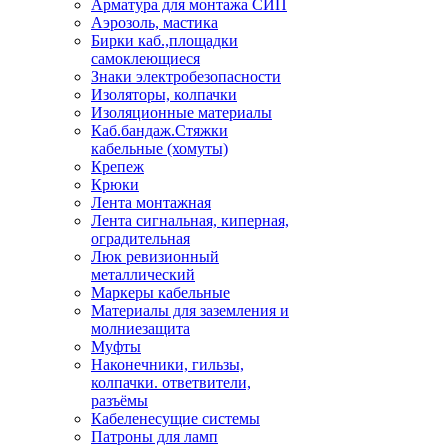
Арматура для монтажа СИП
Аэрозоль, мастика
Бирки каб.,площадки
самоклеющиеся
Знаки электробезопасности
Изоляторы, колпачки
Изоляционные материалы
Каб.бандаж.Стяжки
кабельные (хомуты)
Крепеж
Крюки
Лента монтажная
Лента сигнальная, киперная,
оградительная
Люк ревизионный
металлический
Маркеры кабельные
Материалы для заземления и
молниезащита
Муфты
Наконечники, гильзы,
колпачки. ответвители,
разъёмы
Кабеленесущие системы
Патроны для ламп