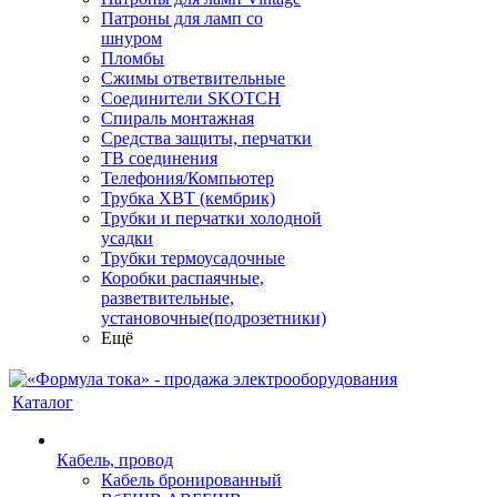
Патроны для ламп со
шнуром
Пломбы
Сжимы ответвительные
Соединители SKOTCH
Спираль монтажная
Средства защиты, перчатки
ТВ соединения
Телефония/Компьютер
Трубка ХВТ (кембрик)
Трубки и перчатки холодной
усадки
Трубки термоусадочные
Коробки распаячные,
разветвительные,
установочные(подрозетники)
Ещё
Каталог
Кабель, провод
Кабель бронированный