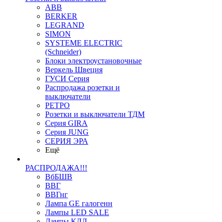
ABB
BERKER
LEGRAND
SIMON
SYSTEME ELECTRIC
(Schneider)
Блоки электроустановочные
Веркель Швеция
ГУСИ Серия
Распродажа розетки и
выключатели
РЕТРО
Розетки и выключатели ТДМ
Серия GIRA
Серия JUNG
СЕРИЯ ЭРА
Ещё
РАСПРОДАЖА!!!
ВбБШВ
ВВГ
ВВГнг
Лампа GE галогенн
Лампы LED SALE
Лампы КЛЛ