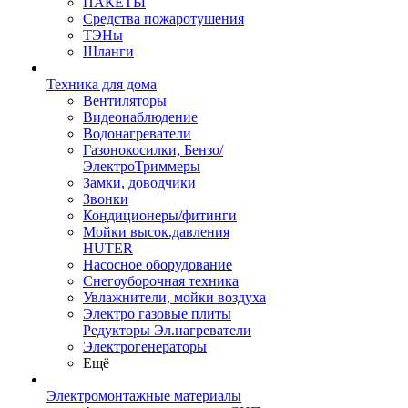
ПАКЕТЫ
Средства пожаротушения
ТЭНы
Шланги
Техника для дома
Вентиляторы
Видеонаблюдение
Водонагреватели
Газонокосилки, Бензо/
ЭлектроТриммеры
Замки, доводчики
Звонки
Кондиционеры/фитинги
Мойки высок.давления
HUTER
Насосное оборудование
Снегоуборочная техника
Увлажнители, мойки воздуха
Электро газовые плиты
Редукторы Эл.нагреватели
Электрогенераторы
Ещё
Электромонтажные материалы