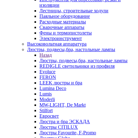
изоляции
Лестницы, строительные ходули
Паяльное оборудование
Расходные материалы
Сварочные аппараты
Фены и термопистолеты
Электроинструмент
Высоковольтная аппаратура
Люстры, подвесы,бра, настольные лампы
Назад
Люстры, подвесы,бра, настольные лампы
REDIGLE светильники из профиля
Evoluce
FERON
LEEK люстры и бра
Lumina Deco
Lumis
Moderli
MW-LIGHT, De Markt
Stilfort
Евросвет
Люстра и бра ЭСКАДА
Люстры CITILUX
Люстры Favourite, F-Promo