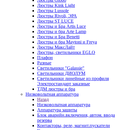
Люстры Globo
Люстры Kink Light
Люстры Lussole
Люстры Rivoli, ЭРА
Люстры ST LUCE
Люстры и Бра Artis Luce
Люстры и бра Arte Lamp
Люстры и Бра Benetti
Люстры и бра Maytoni и Freya
Люстры МаксЛайт
Люстры, светильники EGLO
Плафон
Разные
Светильники "Galassie"
Светильники ДИОЛУМ
Светильники линейные из профиля
Электростандарт заказные
ТДМ люстры и бра
Низковольтная аппаратура
Назад
Низковольтная аппаратура
Аппаратура защиты
Блок аварийн.включения, автом. ввода
резерва
Контакторы, реле, магнит.пускатели