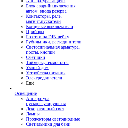
Аппаратура защиты
Блок аварийн.включения,
автом. ввода резерва
Контакторы, реле,
магнит.пускатели
Концевые выключатели
Приборы
Розетки на DIN рейку
Рубильники, разъединители
Светосигнальная арматура,
посты, кнопки
Счетчики
Таймеры, термостаты
Умный дом
Устройства питания
Электродвигатели
Ещё
Освещение
Аппаратура
пускорегулирующая
Декоративный свет
Лампы
Прожекторы светодиодные
Светильники для бани