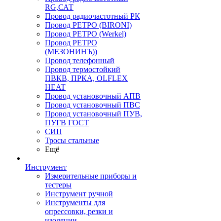
RG,САТ
Провод радиочастотный РК
Провод РЕТРО (BIRONI)
Провод РЕТРО (Werkel)
Провод РЕТРО
(МЕЗОНИНЪ))
Провод телефонный
Провод термостойкий
ПВКВ, ПРКА, OLFLEX
HEAT
Провод установочный АПВ
Провод установочный ПВС
Провод установочный ПУВ,
ПУГВ ГОСТ
СИП
Тросы стальные
Ещё
Инструмент
Измерительные приборы и
тестеры
Инструмент ручной
Инструменты для
опрессовки, резки и
изоляции