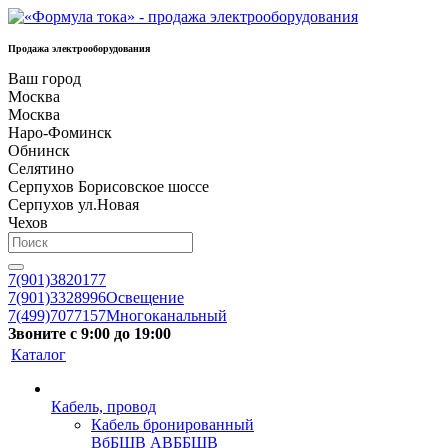
Продажа электрооборудования
Ваш город
Москва
Москва
Наро-Фоминск
Обнинск
Селятино
Серпухов Борисовское шоссе
Серпухов ул.Новая
Чехов
7(901)3820177
7(901)3328996
Освещение
7(499)7077157
Многоканальный
Звоните с 9:00 до 19:00
Каталог
Кабель, провод
Кабель бронированный
ВбБШВ АВББШВ