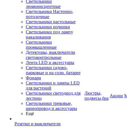
Светильники
люминисцентные
Светильники Настенно-
потолочные
Светильники настольные
Светильники ночники
Светильники под лампу
накаливания
Светильники
промышленные
Детекторы, выключатели
светоконтрольные
Лента LED и аксессуары
Светильники садово-
парковые и на солн. батарее
Фонари
Светильники и лампы LED
для растений
Светильники светодиод.для
Люстры,
Акции
М
лестниц
подвесы,бра
Светильники трековые,
шинопровод и аксессуары
Ещё
Розетки и выключатели