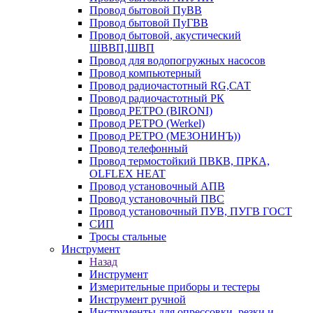
Провод бытовой ПуВВ
Провод бытовой ПуГВВ
Провод бытовой, акустический
ШВВП,ШВП
Провод для водопогружных насосов
Провод компьютерный
Провод радиочастотный RG,САТ
Провод радиочастотный РК
Провод РЕТРО (BIRONI)
Провод РЕТРО (Werkel)
Провод РЕТРО (МЕЗОНИНЪ))
Провод телефонный
Провод термостойкий ПВКВ, ПРКА,
OLFLEX HEAT
Провод установочный АПВ
Провод установочный ПВС
Провод установочный ПУВ, ПУГВ ГОСТ
СИП
Тросы стальные
Инструмент
Назад
Инструмент
Измерительные приборы и тестеры
Инструмент ручной
Инструменты для опрессовки, резки и