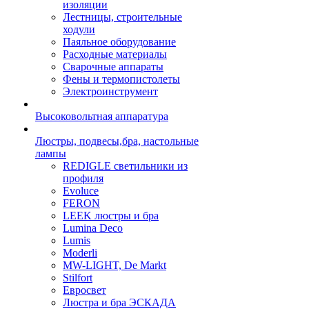
изоляции
Лестницы, строительные
ходули
Паяльное оборудование
Расходные материалы
Сварочные аппараты
Фены и термопистолеты
Электроинструмент
Высоковольтная аппаратура
Люстры, подвесы,бра, настольные
лампы
REDIGLE светильники из
профиля
Evoluce
FERON
LEEK люстры и бра
Lumina Deco
Lumis
Moderli
MW-LIGHT, De Markt
Stilfort
Евросвет
Люстра и бра ЭСКАДА