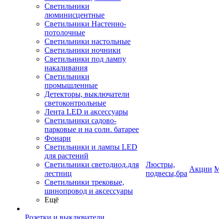
Светильники
люминисцентные
Светильники Настенно-
потолочные
Светильники настольные
Светильники ночники
Светильники под лампу
накаливания
Светильники
промышленные
Детекторы, выключатели
светоконтрольные
Лента LED и аксессуары
Светильники садово-
парковые и на солн. батарее
Фонари
Светильники и лампы LED
для растений
Светильники светодиод.для
Люстры,
Акции
М
лестниц
подвесы,бра
Светильники трековые,
шинопровод и аксессуары
Ещё
Розетки и выключатели