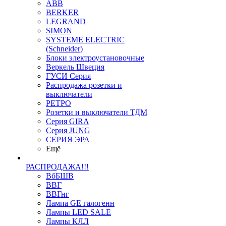
ABB
BERKER
LEGRAND
SIMON
SYSTEME ELECTRIC
(Schneider)
Блоки электроустановочные
Веркель Швеция
ГУСИ Серия
Распродажа розетки и
выключатели
РЕТРО
Розетки и выключатели ТДМ
Серия GIRA
Серия JUNG
СЕРИЯ ЭРА
Ещё
РАСПРОДАЖА!!!
ВбБШВ
ВВГ
ВВГнг
Лампа GE галогенн
Лампы LED SALE
Лампы КЛЛ