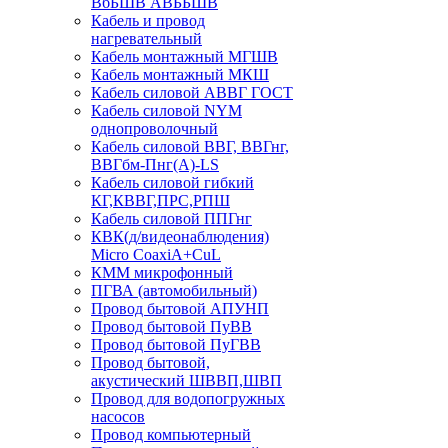
ВбБШВ АВББШВ
Кабель и провод
нагревательный
Кабель монтажный МГШВ
Кабель монтажный МКШ
Кабель силовой АВВГ ГОСТ
Кабель силовой NYM
однопроволочный
Кабель силовой ВВГ, ВВГнг,
ВВГбм-Пнг(А)-LS
Кабель силовой гибкий
КГ,КВВГ,ПРС,РПШ
Кабель силовой ППГнг
КВК(д/видеонаблюдения)
Micro CoaxiA+CuL
КММ микрофонный
ПГВА (автомобильный)
Провод бытовой АПУНП
Провод бытовой ПуВВ
Провод бытовой ПуГВВ
Провод бытовой,
акустический ШВВП,ШВП
Провод для водопогружных
насосов
Провод компьютерный