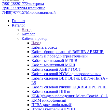
7(901)3820177
Электрика
7(901)3328996
Освещение
7(499)7077157
Многоканальный
Главная
Каталог
Назад
Каталог
Кабель, провод
Назад
Кабель, провод
Кабель бронированный ВбБШВ АВББШВ
Кабель и провод нагревательный
Кабель монтажный МГШВ
Кабель монтажный МКШ
Кабель силовой АВВГ ГОСТ
Кабель силовой NYM однопроволочный
Кабель силовой ВВГ, ВВГнг, ВВГбм-Пнг(А)-
LS
Кабель силовой гибкий КГ,КВВГ,ПРС,РПШ
Кабель силовой ППГнг
КВК(д/видеонаблюдения) Micro CoaxiA+CuL
КММ микрофонный
ПГВА (автомобильный)
Провод бытовой АПУНП