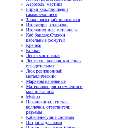
Аэрозоль, мастика
Бирки каб.,площадки
самоклеющиеся
Знаки электробезопасности
Изоляторы, колпачки
Изоляционные материалы
Каб.бандаж.Стяжки
кабельные (хомуты)
Крепеж
Крюки
Лента монтажная
Лента сигнальная, киперная,
оградительная
Люк ревизионный
металлический
Маркеры кабельные
Материалы для заземления и
молниезащита
Муфты
Наконечники, гильзы,
колпачки. ответвители,
разъёмы
Кабеленесущие системы
Патроны для ламп
Патроны для ламп Vintage