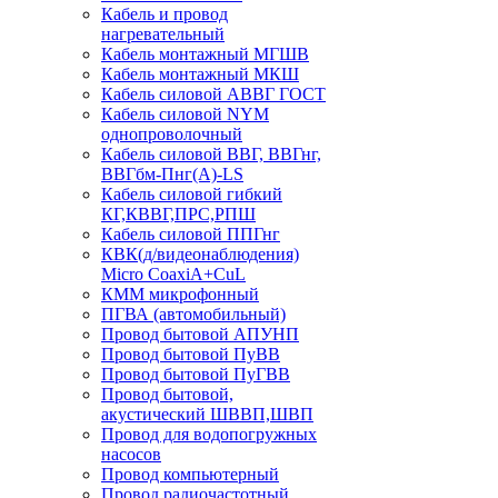
Кабель и провод
нагревательный
Кабель монтажный МГШВ
Кабель монтажный МКШ
Кабель силовой АВВГ ГОСТ
Кабель силовой NYM
однопроволочный
Кабель силовой ВВГ, ВВГнг,
ВВГбм-Пнг(А)-LS
Кабель силовой гибкий
КГ,КВВГ,ПРС,РПШ
Кабель силовой ППГнг
КВК(д/видеонаблюдения)
Micro CoaxiA+CuL
КММ микрофонный
ПГВА (автомобильный)
Провод бытовой АПУНП
Провод бытовой ПуВВ
Провод бытовой ПуГВВ
Провод бытовой,
акустический ШВВП,ШВП
Провод для водопогружных
насосов
Провод компьютерный
Провод радиочастотный