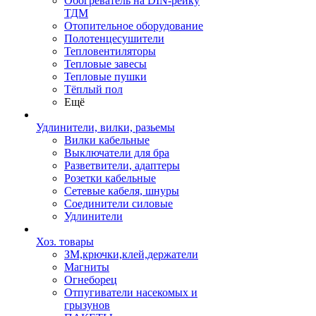
Обогреватель на DIN-рейку
ТДМ
Отопительное оборудование
Полотенцесушители
Тепловентиляторы
Тепловые завесы
Тепловые пушки
Тёплый пол
Ещё
Удлинители, вилки, разьемы
Вилки кабельные
Выключатели для бра
Разветвители, адаптеры
Розетки кабельные
Сетевые кабеля, шнуры
Соединители силовые
Удлинители
Хоз. товары
ЗМ,крючки,клей,держатели
Магниты
Огнеборец
Отпугиватели насекомых и
грызунов