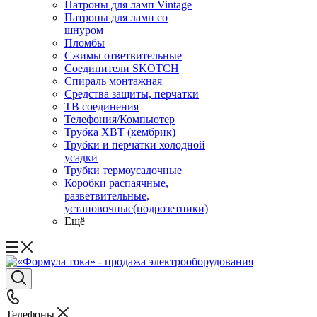
Патроны для ламп Vintage
Патроны для ламп со
шнуром
Пломбы
Сжимы ответвительные
Соединители SKOTCH
Спираль монтажная
Средства защиты, перчатки
ТВ соединения
Телефония/Компьютер
Трубка ХВТ (кембрик)
Трубки и перчатки холодной
усадки
Трубки термоусадочные
Коробки распаячные,
разветвительные,
установочные(подрозетники)
Ещё
Телефоны