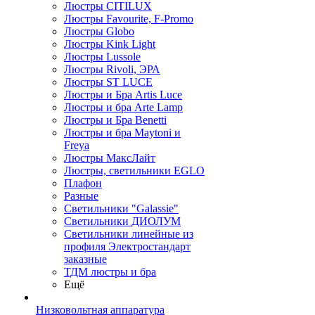
Люстры CITILUX
Люстры Favourite, F-Promo
Люстры Globo
Люстры Kink Light
Люстры Lussole
Люстры Rivoli, ЭРА
Люстры ST LUCE
Люстры и Бра Artis Luce
Люстры и бра Arte Lamp
Люстры и Бра Benetti
Люстры и бра Maytoni и
Freya
Люстры МаксЛайт
Люстры, светильники EGLO
Плафон
Разные
Светильники "Galassie"
Светильники ДИОЛУМ
Светильники линейные из
профиля Электростандарт
заказные
ТДМ люстры и бра
Ещё
Низковольтная аппаратура