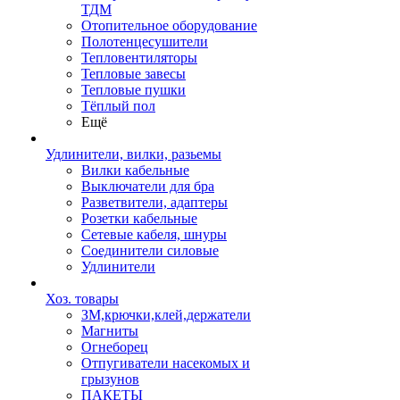
ТДМ
Отопительное оборудование
Полотенцесушители
Тепловентиляторы
Тепловые завесы
Тепловые пушки
Тёплый пол
Ещё
Удлинители, вилки, разьемы
Вилки кабельные
Выключатели для бра
Разветвители, адаптеры
Розетки кабельные
Сетевые кабеля, шнуры
Соединители силовые
Удлинители
Хоз. товары
ЗМ,крючки,клей,держатели
Магниты
Огнеборец
Отпугиватели насекомых и
грызунов
ПАКЕТЫ