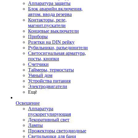
Аппаратура защиты
Блок аварийн.включения,
автом. ввода резерва
Контакторы, реле,
магнит.пускатели
Концевые выключатели
Приборы
Розетки на DIN рейку
Рубильники, разъединители
Светосигнальная арматура,
посты, кнопки
Счетчики
Таймеры, термостаты
Умный дом
Устройства питания
Электродвигатели
Ещё
Освещение
Аппаратура
пускорегулирующая
Декоративный свет
Лампы
Прожекторы светодиодные
Светильники для бани