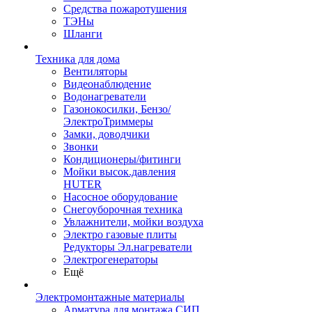
Средства пожаротушения
ТЭНы
Шланги
Техника для дома
Вентиляторы
Видеонаблюдение
Водонагреватели
Газонокосилки, Бензо/
ЭлектроТриммеры
Замки, доводчики
Звонки
Кондиционеры/фитинги
Мойки высок.давления
HUTER
Насосное оборудование
Снегоуборочная техника
Увлажнители, мойки воздуха
Электро газовые плиты
Редукторы Эл.нагреватели
Электрогенераторы
Ещё
Электромонтажные материалы
Арматура для монтажа СИП