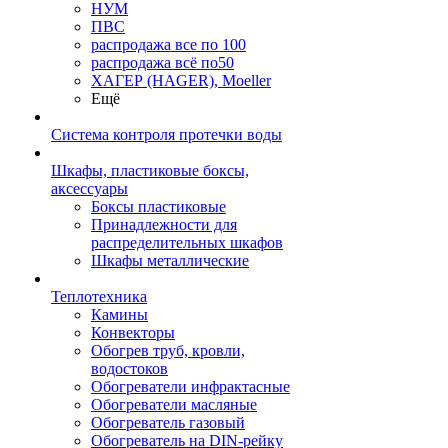
НУМ
ПВС
распродажа все по 100
распродажа всё по50
ХАГЕР (HAGER), Moeller
Ещё
Система контроля протечки воды
Шкафы, пластиковые боксы,
аксессуары
Боксы пластиковые
Принадлежности для
распределительных шкафов
Шкафы металлические
Теплотехника
Камины
Конвекторы
Обогрев труб, кровли,
водостоков
Обогреватели инфрактасные
Обогреватели масляные
Обогреватель газовый
Обогреватель на DIN-рейку