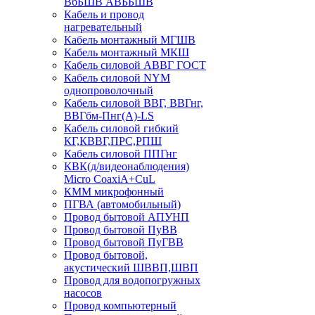
ВбБШВ АВББШВ
Кабель и провод
нагревательный
Кабель монтажный МГШВ
Кабель монтажный МКШ
Кабель силовой АВВГ ГОСТ
Кабель силовой NYM
однопроволочный
Кабель силовой ВВГ, ВВГнг,
ВВГбм-Пнг(А)-LS
Кабель силовой гибкий
КГ,КВВГ,ПРС,РПШ
Кабель силовой ППГнг
КВК(д/видеонаблюдения)
Micro CoaxiA+CuL
КММ микрофонный
ПГВА (автомобильный)
Провод бытовой АПУНП
Провод бытовой ПуВВ
Провод бытовой ПуГВВ
Провод бытовой,
акустический ШВВП,ШВП
Провод для водопогружных
насосов
Провод компьютерный