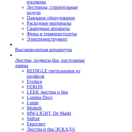
изоляции
Лестницы, строительные
ходули
Паяльное оборудование
Расходные материалы
Сварочные аппараты
Фены и термопистолеты
Электроинструмент
Высоковольтная аппаратура
Люстры, подвесы,бра, настольные
лампы
REDIGLE светильники из
профиля
Evoluce
FERON
LEEK люстры и бра
Lumina Deco
Lumis
Moderli
MW-LIGHT, De Markt
Stilfort
Евросвет
Люстра и бра ЭСКАДА