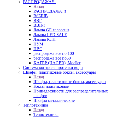
РАСПРОДАЖА!!!
Назад
РАСПРОДАЖА!!!
ВбБШВ
ВВГ
ВВГнг
Лампа GE галогенн
Лампы LED SALE
Лампы КЛЛ
НУМ
ПВС
распродажа все по 100
распродажа всё по50
ХАГЕР (HAGER), Moeller
Система контроля протечки воды
Шкафы, пластиковые боксы, аксессуары
Назад
Шкафы, пластиковые боксы, аксессуары
Боксы пластиковые
Принадлежности для распределительных
шкафов
Шкафы металлические
Теплотехника
Назад
Теплотехника