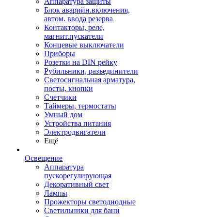
Аппаратура защиты
Блок аварийн.включения,
автом. ввода резерва
Контакторы, реле,
магнит.пускатели
Концевые выключатели
Приборы
Розетки на DIN рейку
Рубильники, разъединители
Светосигнальная арматура,
посты, кнопки
Счетчики
Таймеры, термостаты
Умный дом
Устройства питания
Электродвигатели
Ещё
Освещение
Аппаратура
пускорегулирующая
Декоративный свет
Лампы
Прожекторы светодиодные
Светильники для бани