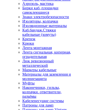
Аэрозоль, мастика
Бирки каб.,площадки
самоклеющиеся
Знаки электробезопасности
Изоляторы, колпачки
Изоляционные материалы
Каб.бандаж.Стяжки
кабельные (хомуты)
Крепеж
Крюки
Лента монтажная
Лента сигнальная, киперная,
оградительная
Люк ревизионный
металлический
Маркеры кабельные
Материалы для заземления и
молниезащита
Муфты
Наконечники, гильзы,
колпачки. ответвители,
разъёмы
Кабеленесущие системы
Патроны для ламп
Патроны для ламп Vintage