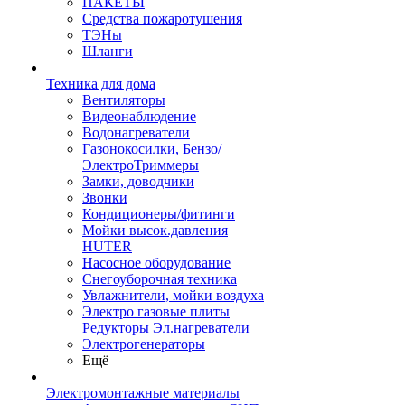
ПАКЕТЫ
Средства пожаротушения
ТЭНы
Шланги
Техника для дома
Вентиляторы
Видеонаблюдение
Водонагреватели
Газонокосилки, Бензо/
ЭлектроТриммеры
Замки, доводчики
Звонки
Кондиционеры/фитинги
Мойки высок.давления
HUTER
Насосное оборудование
Снегоуборочная техника
Увлажнители, мойки воздуха
Электро газовые плиты
Редукторы Эл.нагреватели
Электрогенераторы
Ещё
Электромонтажные материалы