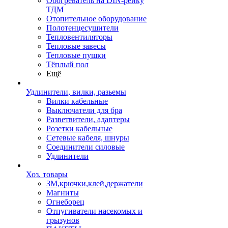
Обогреватель на DIN-рейку
ТДМ
Отопительное оборудование
Полотенцесушители
Тепловентиляторы
Тепловые завесы
Тепловые пушки
Тёплый пол
Ещё
Удлинители, вилки, разьемы
Вилки кабельные
Выключатели для бра
Разветвители, адаптеры
Розетки кабельные
Сетевые кабеля, шнуры
Соединители силовые
Удлинители
Хоз. товары
ЗМ,крючки,клей,держатели
Магниты
Огнеборец
Отпугиватели насекомых и
грызунов