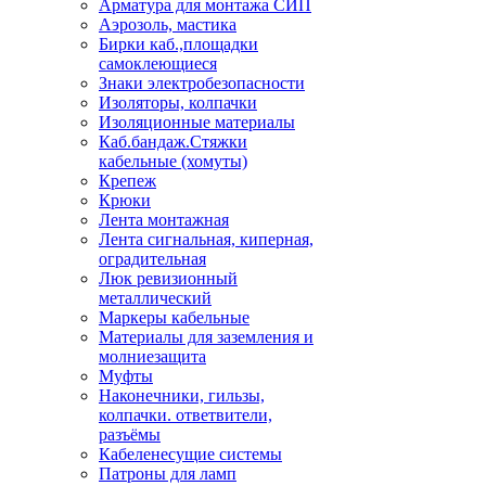
Арматура для монтажа СИП
Аэрозоль, мастика
Бирки каб.,площадки
самоклеющиеся
Знаки электробезопасности
Изоляторы, колпачки
Изоляционные материалы
Каб.бандаж.Стяжки
кабельные (хомуты)
Крепеж
Крюки
Лента монтажная
Лента сигнальная, киперная,
оградительная
Люк ревизионный
металлический
Маркеры кабельные
Материалы для заземления и
молниезащита
Муфты
Наконечники, гильзы,
колпачки. ответвители,
разъёмы
Кабеленесущие системы
Патроны для ламп