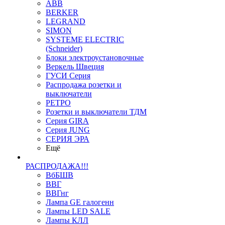
ABB
BERKER
LEGRAND
SIMON
SYSTEME ELECTRIC
(Schneider)
Блоки электроустановочные
Веркель Швеция
ГУСИ Серия
Распродажа розетки и
выключатели
РЕТРО
Розетки и выключатели ТДМ
Серия GIRA
Серия JUNG
СЕРИЯ ЭРА
Ещё
РАСПРОДАЖА!!!
ВбБШВ
ВВГ
ВВГнг
Лампа GE галогенн
Лампы LED SALE
Лампы КЛЛ