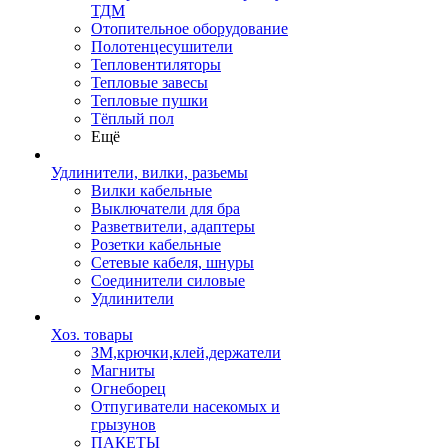
ТДМ
Отопительное оборудование
Полотенцесушители
Тепловентиляторы
Тепловые завесы
Тепловые пушки
Тёплый пол
Ещё
Удлинители, вилки, разьемы
Вилки кабельные
Выключатели для бра
Разветвители, адаптеры
Розетки кабельные
Сетевые кабеля, шнуры
Соединители силовые
Удлинители
Хоз. товары
ЗМ,крючки,клей,держатели
Магниты
Огнеборец
Отпугиватели насекомых и
грызунов
ПАКЕТЫ