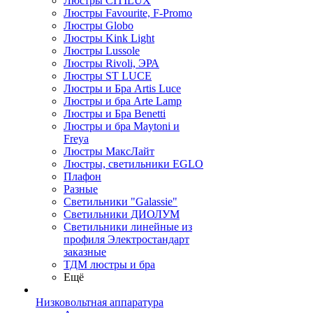
Люстры CITILUX
Люстры Favourite, F-Promo
Люстры Globo
Люстры Kink Light
Люстры Lussole
Люстры Rivoli, ЭРА
Люстры ST LUCE
Люстры и Бра Artis Luce
Люстры и бра Arte Lamp
Люстры и Бра Benetti
Люстры и бра Maytoni и
Freya
Люстры МаксЛайт
Люстры, светильники EGLO
Плафон
Разные
Светильники "Galassie"
Светильники ДИОЛУМ
Светильники линейные из
профиля Электростандарт
заказные
ТДМ люстры и бра
Ещё
Низковольтная аппаратура