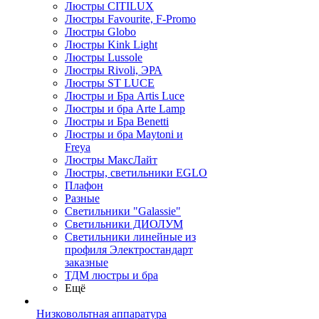
Люстры CITILUX
Люстры Favourite, F-Promo
Люстры Globo
Люстры Kink Light
Люстры Lussole
Люстры Rivoli, ЭРА
Люстры ST LUCE
Люстры и Бра Artis Luce
Люстры и бра Arte Lamp
Люстры и Бра Benetti
Люстры и бра Maytoni и
Freya
Люстры МаксЛайт
Люстры, светильники EGLO
Плафон
Разные
Светильники "Galassie"
Светильники ДИОЛУМ
Светильники линейные из
профиля Электростандарт
заказные
ТДМ люстры и бра
Ещё
Низковольтная аппаратура