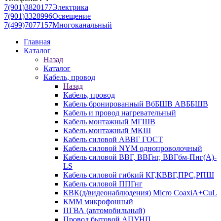
7(901)3820177
Электрика
7(901)3328996
Освещение
7(499)7077157
Многоканальный
Главная
Каталог
Назад
Каталог
Кабель, провод
Назад
Кабель, провод
Кабель бронированный ВбБШВ АВББШВ
Кабель и провод нагревательный
Кабель монтажный МГШВ
Кабель монтажный МКШ
Кабель силовой АВВГ ГОСТ
Кабель силовой NYM однопроволочный
Кабель силовой ВВГ, ВВГнг, ВВГбм-Пнг(А)-
LS
Кабель силовой гибкий КГ,КВВГ,ПРС,РПШ
Кабель силовой ППГнг
КВК(д/видеонаблюдения) Micro CoaxiA+CuL
КММ микрофонный
ПГВА (автомобильный)
Провод бытовой АПУНП