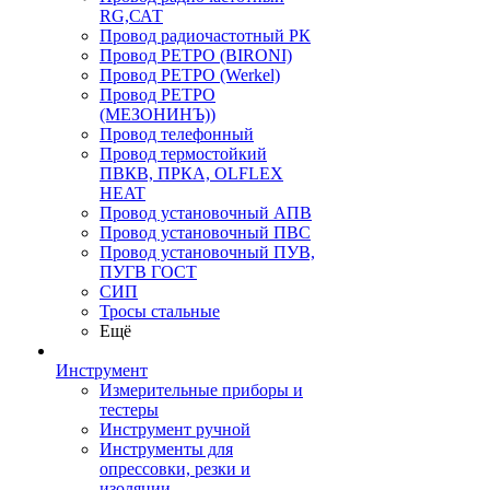
RG,САТ
Провод радиочастотный РК
Провод РЕТРО (BIRONI)
Провод РЕТРО (Werkel)
Провод РЕТРО
(МЕЗОНИНЪ))
Провод телефонный
Провод термостойкий
ПВКВ, ПРКА, OLFLEX
HEAT
Провод установочный АПВ
Провод установочный ПВС
Провод установочный ПУВ,
ПУГВ ГОСТ
СИП
Тросы стальные
Ещё
Инструмент
Измерительные приборы и
тестеры
Инструмент ручной
Инструменты для
опрессовки, резки и
изоляции