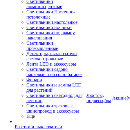
Светильники
люминисцентные
Светильники Настенно-
потолочные
Светильники настольные
Светильники ночники
Светильники под лампу
накаливания
Светильники
промышленные
Детекторы, выключатели
светоконтрольные
Лента LED и аксессуары
Светильники садово-
парковые и на солн. батарее
Фонари
Светильники и лампы LED
для растений
Светильники светодиод.для
Люстры,
Акции
М
лестниц
подвесы,бра
Светильники трековые,
шинопровод и аксессуары
Ещё
Розетки и выключатели