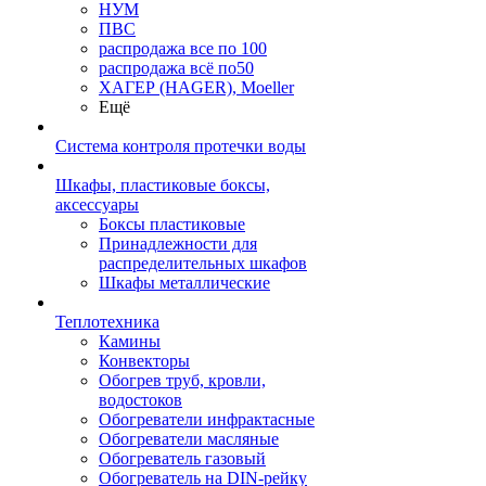
НУМ
ПВС
распродажа все по 100
распродажа всё по50
ХАГЕР (HAGER), Moeller
Ещё
Система контроля протечки воды
Шкафы, пластиковые боксы,
аксессуары
Боксы пластиковые
Принадлежности для
распределительных шкафов
Шкафы металлические
Теплотехника
Камины
Конвекторы
Обогрев труб, кровли,
водостоков
Обогреватели инфрактасные
Обогреватели масляные
Обогреватель газовый
Обогреватель на DIN-рейку