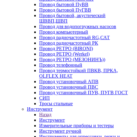
Провод бытовой ПуВВ
Провод бытовой ПуГВВ
Провод бытовой, акустический
ШВВП,ШВП
Провод для водопогружных насосов
Провод компьютерный
Провод радиочастотный RG,САТ
Провод радиочастотный РК
Провод РЕТРО (BIRONI)
Провод РЕТРО (Werkel)
Провод РЕТРО (МЕЗОНИНЪ))
Провод телефонный
Провод термостойкий ПВКВ, ПРКА,
OLFLEX HEAT
Провод установочный АПВ
Провод установочный ПВС
Провод установочный ПУВ, ПУГВ ГОСТ
СИП
Тросы стальные
Инструмент
Назад
Инструмент
Измерительные приборы и тестеры
Инструмент ручной
Инструменты для опрессовки, резки и