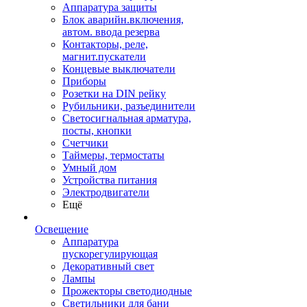
Аппаратура защиты
Блок аварийн.включения,
автом. ввода резерва
Контакторы, реле,
магнит.пускатели
Концевые выключатели
Приборы
Розетки на DIN рейку
Рубильники, разъединители
Светосигнальная арматура,
посты, кнопки
Счетчики
Таймеры, термостаты
Умный дом
Устройства питания
Электродвигатели
Ещё
Освещение
Аппаратура
пускорегулирующая
Декоративный свет
Лампы
Прожекторы светодиодные
Светильники для бани