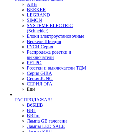
ABB
BERKER
LEGRAND
SIMON
SYSTEME ELECTRIC
(Schneider)
Блоки электроустановочные
Веркель Швеция
ГУСИ Серия
Распродажа розетки и
выключатели
РЕТРО
Розетки и выключатели ТДМ
Серия GIRA
Серия JUNG
СЕРИЯ ЭРА
Ещё
РАСПРОДАЖА!!!
ВбБШВ
ВВГ
ВВГнг
Лампа GE галогенн
Лампы LED SALE
Лампы КЛЛ