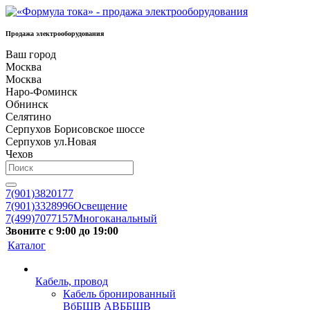
Продажа электрооборудования
Ваш город
Москва
Москва
Наро-Фоминск
Обнинск
Селятино
Серпухов Борисовское шоссе
Серпухов ул.Новая
Чехов
7(901)3820177
7(901)3328996
Освещение
7(499)7077157
Многоканальный
Звоните с 9:00 до 19:00
Каталог
Кабель, провод
Кабель бронированный
ВбБШВ АВББШВ