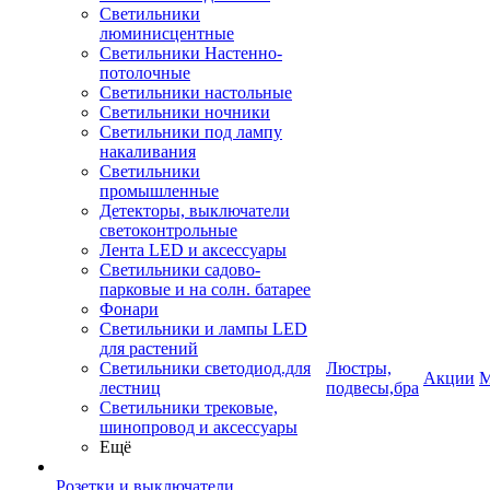
Светильники
люминисцентные
Светильники Настенно-
потолочные
Светильники настольные
Светильники ночники
Светильники под лампу
накаливания
Светильники
промышленные
Детекторы, выключатели
светоконтрольные
Лента LED и аксессуары
Светильники садово-
парковые и на солн. батарее
Фонари
Светильники и лампы LED
для растений
Светильники светодиод.для
Люстры,
Акции
М
лестниц
подвесы,бра
Светильники трековые,
шинопровод и аксессуары
Ещё
Розетки и выключатели