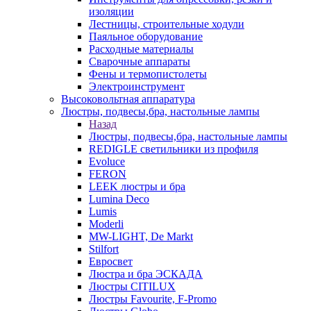
изоляции
Лестницы, строительные ходули
Паяльное оборудование
Расходные материалы
Сварочные аппараты
Фены и термопистолеты
Электроинструмент
Высоковольтная аппаратура
Люстры, подвесы,бра, настольные лампы
Назад
Люстры, подвесы,бра, настольные лампы
REDIGLE светильники из профиля
Evoluce
FERON
LEEK люстры и бра
Lumina Deco
Lumis
Moderli
MW-LIGHT, De Markt
Stilfort
Евросвет
Люстра и бра ЭСКАДА
Люстры CITILUX
Люстры Favourite, F-Promo