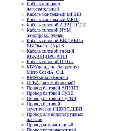
Кабель и провод
нагревательный
Кабель монтажный МГШВ
Кабель монтажный МКШ
Кабель силовой АВВГ ГОСТ
Кабель силовой NYM
однопроволочный
Кабель силовой ВВГ, ВВГнг,
ВВГбм-Пнг(А)-LS
Кабель силовой гибкий
КГ,КВВГ,ПРС,РПШ
Кабель силовой ППГнг
КВК(д/видеонаблюдения)
Micro CoaxiA+CuL
КММ микрофонный
ПГВА (автомобильный)
Провод бытовой АПУНП
Провод бытовой ПуВВ
Провод бытовой ПуГВВ
Провод бытовой,
акустический ШВВП,ШВП
Провод для водопогружных
насосов
Провод компьютерный
Провод радиочастотный