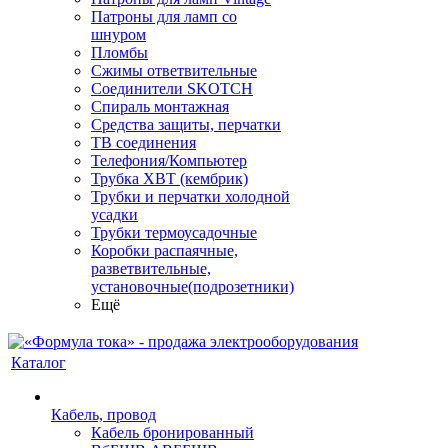
Патроны для ламп со
шнуром
Пломбы
Сжимы ответвительные
Соединители SKOTCH
Спираль монтажная
Средства защиты, перчатки
ТВ соединения
Телефония/Компьютер
Трубка ХВТ (кембрик)
Трубки и перчатки холодной
усадки
Трубки термоусадочные
Коробки распаячные,
разветвительные,
установочные(подрозетники)
Ещё
Каталог
Кабель, провод
Кабель бронированный