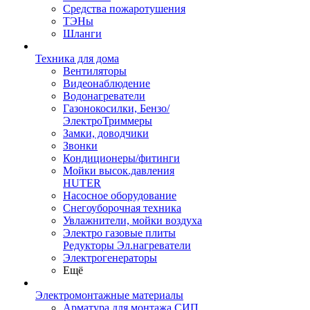
Средства пожаротушения
ТЭНы
Шланги
Техника для дома
Вентиляторы
Видеонаблюдение
Водонагреватели
Газонокосилки, Бензо/
ЭлектроТриммеры
Замки, доводчики
Звонки
Кондиционеры/фитинги
Мойки высок.давления
HUTER
Насосное оборудование
Снегоуборочная техника
Увлажнители, мойки воздуха
Электро газовые плиты
Редукторы Эл.нагреватели
Электрогенераторы
Ещё
Электромонтажные материалы
Арматура для монтажа СИП