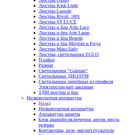
Люстры Globo
Люстры Kink Light
Люстры Lussole
Люстры Rivoli, ЭРА
Люстры ST LUCE
Люстры и Бра Artis Luce
Люстры и бра Arte Lamp
Люстры и Бра Benetti
Люстры и бра Maytoni и Freya
Люстры МаксЛайт
Люстры, светильники EGLO
Плафон
Разные
Светильники "Galassie"
Светильники ДИОЛУМ
Светильники линейные из профиля
Электростандарт заказные
ТДМ люстры и бра
Низковольтная аппаратура
Назад
Низковольтная аппаратура
Аппаратура защиты
Блок аварийн.включения, автом. ввода
резерва
Контакторы, реле, магнит.пускатели