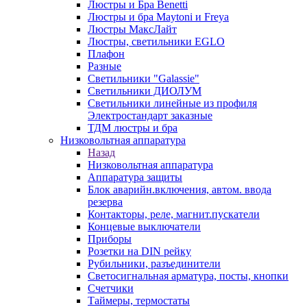
Люстры и Бра Benetti
Люстры и бра Maytoni и Freya
Люстры МаксЛайт
Люстры, светильники EGLO
Плафон
Разные
Светильники "Galassie"
Светильники ДИОЛУМ
Светильники линейные из профиля
Электростандарт заказные
ТДМ люстры и бра
Низковольтная аппаратура
Назад
Низковольтная аппаратура
Аппаратура защиты
Блок аварийн.включения, автом. ввода
резерва
Контакторы, реле, магнит.пускатели
Концевые выключатели
Приборы
Розетки на DIN рейку
Рубильники, разъединители
Светосигнальная арматура, посты, кнопки
Счетчики
Таймеры, термостаты