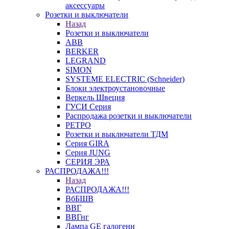
аксессуары
Розетки и выключатели
Назад
Розетки и выключатели
ABB
BERKER
LEGRAND
SIMON
SYSTEME ELECTRIC (Schneider)
Блоки электроустановочные
Веркель Швеция
ГУСИ Серия
Распродажа розетки и выключатели
РЕТРО
Розетки и выключатели ТДМ
Серия GIRA
Серия JUNG
СЕРИЯ ЭРА
РАСПРОДАЖА!!!
Назад
РАСПРОДАЖА!!!
ВбБШВ
ВВГ
ВВГнг
Лампа GE галогенн