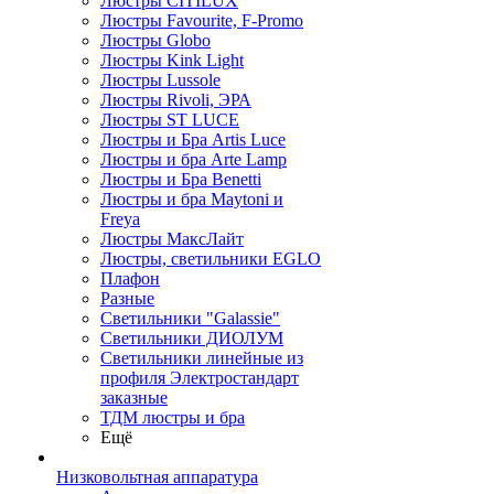
Люстры CITILUX
Люстры Favourite, F-Promo
Люстры Globo
Люстры Kink Light
Люстры Lussole
Люстры Rivoli, ЭРА
Люстры ST LUCE
Люстры и Бра Artis Luce
Люстры и бра Arte Lamp
Люстры и Бра Benetti
Люстры и бра Maytoni и
Freya
Люстры МаксЛайт
Люстры, светильники EGLO
Плафон
Разные
Светильники "Galassie"
Светильники ДИОЛУМ
Светильники линейные из
профиля Электростандарт
заказные
ТДМ люстры и бра
Ещё
Низковольтная аппаратура