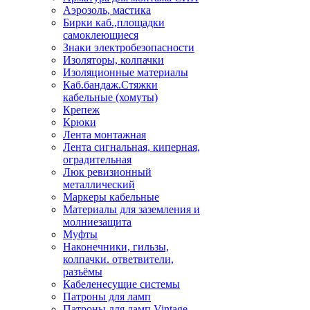
Аэрозоль, мастика
Бирки каб.,площадки
самоклеющиеся
Знаки электробезопасности
Изоляторы, колпачки
Изоляционные материалы
Каб.бандаж.Стяжки
кабельные (хомуты)
Крепеж
Крюки
Лента монтажная
Лента сигнальная, киперная,
оградительная
Люк ревизионный
металлический
Маркеры кабельные
Материалы для заземления и
молниезащита
Муфты
Наконечники, гильзы,
колпачки. ответвители,
разъёмы
Кабеленесущие системы
Патроны для ламп
Патроны для ламп Vintage