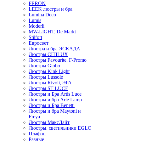
FERON
LEEK люстры и бра
Lumina Deco
Lumis
Moderli
MW-LIGHT, De Markt
Stilfort
Евросвет
Люстра и бра ЭСКАДА
Люстры CITILUX
Люстры Favourite, F-Promo
Люстры Globo
Люстры Kink Light
Люстры Lussole
Люстры Rivoli, ЭРА
Люстры ST LUCE
Люстры и Бра Artis Luce
Люстры и бра Arte Lamp
Люстры и Бра Benetti
Люстры и бра Maytoni и
Freya
Люстры МаксЛайт
Люстры, светильники EGLO
Плафон
Разные