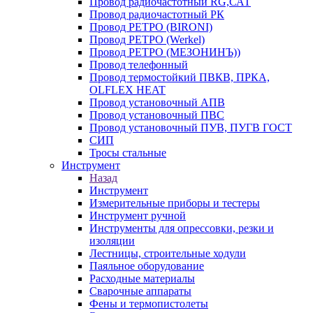
Провод радиочастотный RG,САТ
Провод радиочастотный РК
Провод РЕТРО (BIRONI)
Провод РЕТРО (Werkel)
Провод РЕТРО (МЕЗОНИНЪ))
Провод телефонный
Провод термостойкий ПВКВ, ПРКА,
OLFLEX HEAT
Провод установочный АПВ
Провод установочный ПВС
Провод установочный ПУВ, ПУГВ ГОСТ
СИП
Тросы стальные
Инструмент
Назад
Инструмент
Измерительные приборы и тестеры
Инструмент ручной
Инструменты для опрессовки, резки и
изоляции
Лестницы, строительные ходули
Паяльное оборудование
Расходные материалы
Сварочные аппараты
Фены и термопистолеты