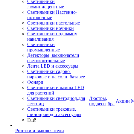
Светильники
люминисцентные
Светильники Настенно-
потолочные
Светильники настольные
Светильники ночники
Светильники под лампу
накаливания
Светильники
промышленные
Детекторы, выключатели
светоконтрольные
Лента LED и аксессуары
Светильники садово-
парковые и на солн. батарее
Фонари
Светильники и лампы LED
для растений
Светильники светодиод.для
Люстры,
Акции
М
лестниц
подвесы,бра
Светильники трековые,
шинопровод и аксессуары
Ещё
Розетки и выключатели