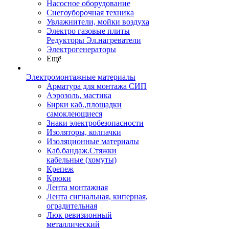
Насосное оборудование
Снегоуборочная техника
Увлажнители, мойки воздуха
Электро газовые плиты
Редукторы Эл.нагреватели
Электрогенераторы
Ещё
Электромонтажные материалы
Арматура для монтажа СИП
Аэрозоль, мастика
Бирки каб.,площадки
самоклеющиеся
Знаки электробезопасности
Изоляторы, колпачки
Изоляционные материалы
Каб.бандаж.Стяжки
кабельные (хомуты)
Крепеж
Крюки
Лента монтажная
Лента сигнальная, киперная,
оградительная
Люк ревизионный
металлический