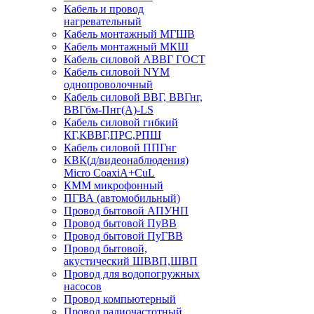
Кабель и провод
нагревательный
Кабель монтажный МГШВ
Кабель монтажный МКШ
Кабель силовой АВВГ ГОСТ
Кабель силовой NYM
однопроволочный
Кабель силовой ВВГ, ВВГнг,
ВВГбм-Пнг(А)-LS
Кабель силовой гибкий
КГ,КВВГ,ПРС,РПШ
Кабель силовой ППГнг
КВК(д/видеонаблюдения)
Micro CoaxiA+CuL
КММ микрофонный
ПГВА (автомобильный)
Провод бытовой АПУНП
Провод бытовой ПуВВ
Провод бытовой ПуГВВ
Провод бытовой,
акустический ШВВП,ШВП
Провод для водопогружных
насосов
Провод компьютерный
Провод радиочастотный