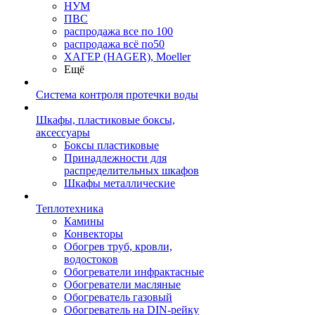
НУМ
ПВС
распродажа все по 100
распродажа всё по50
ХАГЕР (HAGER), Moeller
Ещё
Система контроля протечки воды
Шкафы, пластиковые боксы,
аксессуары
Боксы пластиковые
Принадлежности для
распределительных шкафов
Шкафы металлические
Теплотехника
Камины
Конвекторы
Обогрев труб, кровли,
водостоков
Обогреватели инфрактасные
Обогреватели масляные
Обогреватель газовый
Обогреватель на DIN-рейку