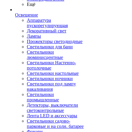
Ещё
Освещение
Аппаратура
пускорегулирующая
Декоративный свет
Лампы
Прожекторы светодиодные
Светильники для бани
Светильники
люминисцентные
Светильники Настенно-
потолочные
Светильники настольные
Светильники ночники
Светильники под лампу
накаливания
Светильники
промышленные
Детекторы, выключатели
светоконтрольные
Лента LED и аксессуары
Светильники садово-
парковые и на солн. батарее
Фонари