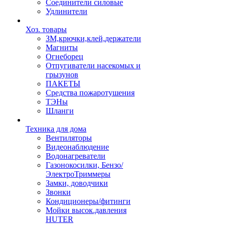
Соединители силовые
Удлинители
Хоз. товары
ЗМ,крючки,клей,держатели
Магниты
Огнеборец
Отпугиватели насекомых и
грызунов
ПАКЕТЫ
Средства пожаротушения
ТЭНы
Шланги
Техника для дома
Вентиляторы
Видеонаблюдение
Водонагреватели
Газонокосилки, Бензо/
ЭлектроТриммеры
Замки, доводчики
Звонки
Кондиционеры/фитинги
Мойки высок.давления
HUTER