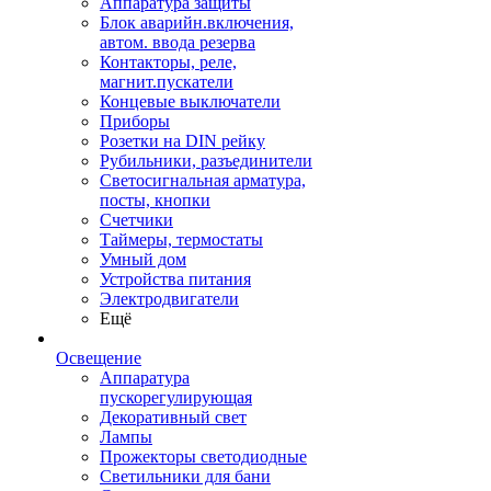
Аппаратура защиты
Блок аварийн.включения,
автом. ввода резерва
Контакторы, реле,
магнит.пускатели
Концевые выключатели
Приборы
Розетки на DIN рейку
Рубильники, разъединители
Светосигнальная арматура,
посты, кнопки
Счетчики
Таймеры, термостаты
Умный дом
Устройства питания
Электродвигатели
Ещё
Освещение
Аппаратура
пускорегулирующая
Декоративный свет
Лампы
Прожекторы светодиодные
Светильники для бани