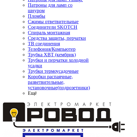
Патроны для ламп со
шнуром
Пломбы
Сжимы ответвительные
Соединители SKOTCH
Спираль монтажная
Средства защиты, перчатки
ТВ соединения
Телефония/Компьютер
Трубка ХВТ (кембрик)
Трубки и перчатки холодной
усадки
Трубки термоусадочные
Коробки распаячные,
разветвительные,
установочные(подрозетники)
Ещё