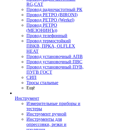
RG,САТ
Провод радиочастотный РК
Провод РЕТРО (BIRONI)
Провод РЕТРО (Werkel)
Провод РЕТРО
(МЕЗОНИНЪ))
Провод телефонный
Провод термостойкий
ПВКВ, ПРКА, OLFLEX
HEAT
Провод установочный АПВ
Провод установочный ПВС
Провод установочный ПУВ,
ПУГВ ГОСТ
СИП
Тросы стальные
Ещё
Инструмент
Измерительные приборы и
тестеры
Инструмент ручной
Инструменты для
опрессовки, резки и
изоляции