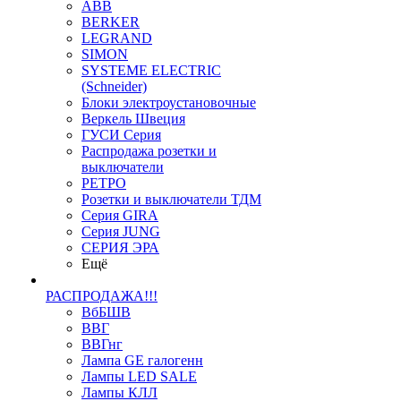
ABB
BERKER
LEGRAND
SIMON
SYSTEME ELECTRIC
(Schneider)
Блоки электроустановочные
Веркель Швеция
ГУСИ Серия
Распродажа розетки и
выключатели
РЕТРО
Розетки и выключатели ТДМ
Серия GIRA
Серия JUNG
СЕРИЯ ЭРА
Ещё
РАСПРОДАЖА!!!
ВбБШВ
ВВГ
ВВГнг
Лампа GE галогенн
Лампы LED SALE
Лампы КЛЛ