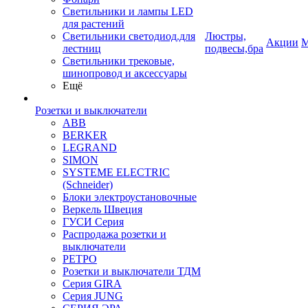
Светильники и лампы LED
для растений
Светильники светодиод.для
Люстры,
Акции
М
лестниц
подвесы,бра
Светильники трековые,
шинопровод и аксессуары
Ещё
Розетки и выключатели
ABB
BERKER
LEGRAND
SIMON
SYSTEME ELECTRIC
(Schneider)
Блоки электроустановочные
Веркель Швеция
ГУСИ Серия
Распродажа розетки и
выключатели
РЕТРО
Розетки и выключатели ТДМ
Серия GIRA
Серия JUNG