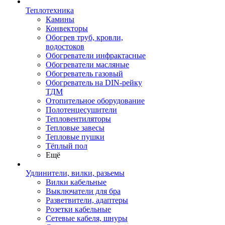
Теплотехника
Камины
Конвекторы
Обогрев труб, кровли,
водостоков
Обогреватели инфрактасные
Обогреватели масляные
Обогреватель газовый
Обогреватель на DIN-рейку
ТДМ
Отопительное оборудование
Полотенцесушители
Тепловентиляторы
Тепловые завесы
Тепловые пушки
Тёплый пол
Ещё
Удлинители, вилки, разьемы
Вилки кабельные
Выключатели для бра
Разветвители, адаптеры
Розетки кабельные
Сетевые кабеля, шнуры