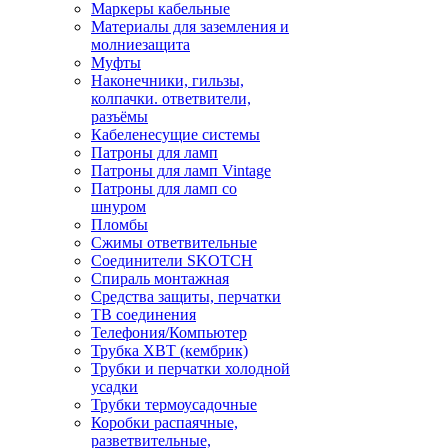
Маркеры кабельные
Материалы для заземления и
молниезащита
Муфты
Наконечники, гильзы,
колпачки. ответвители,
разъёмы
Кабеленесущие системы
Патроны для ламп
Патроны для ламп Vintage
Патроны для ламп со
шнуром
Пломбы
Сжимы ответвительные
Соединители SKOTCH
Спираль монтажная
Средства защиты, перчатки
ТВ соединения
Телефония/Компьютер
Трубка ХВТ (кембрик)
Трубки и перчатки холодной
усадки
Трубки термоусадочные
Коробки распаячные,
разветвительные,