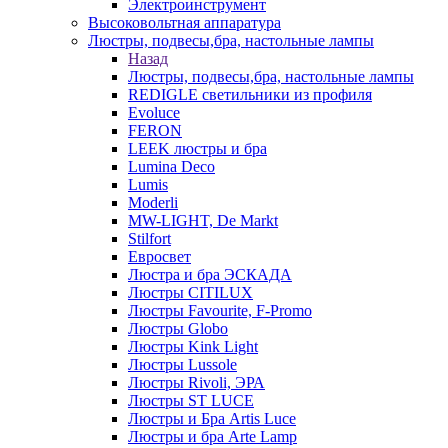
Электроинструмент
Высоковольтная аппаратура
Люстры, подвесы,бра, настольные лампы
Назад
Люстры, подвесы,бра, настольные лампы
REDIGLE светильники из профиля
Evoluce
FERON
LEEK люстры и бра
Lumina Deco
Lumis
Moderli
MW-LIGHT, De Markt
Stilfort
Евросвет
Люстра и бра ЭСКАДА
Люстры CITILUX
Люстры Favourite, F-Promo
Люстры Globo
Люстры Kink Light
Люстры Lussole
Люстры Rivoli, ЭРА
Люстры ST LUCE
Люстры и Бра Artis Luce
Люстры и бра Arte Lamp