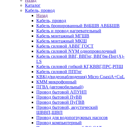
Назад
Каталог
Кабель, провод
Назад
Кабель, провод
Кабель бронированный ВбБШВ АВББШВ
Кабель и провод нагревательный
Кабель монтажный МГШВ
Кабель монтажный МКШ
Кабель силовой АВВГ ГОСТ
Кабель силовой NYM однопроволочный
Кабель силовой ВВГ, ВВГнг, ВВГбм-Пнг(А)-
LS
Кабель силовой гибкий КГ,КВВГ,ПРС,РПШ
Кабель силовой ППГнг
КВК(д/видеонаблюдения) Micro CoaxiA+CuL
КММ микрофонный
ПГВА (автомобильный)
Провод бытовой АПУНП
Провод бытовой ПуВВ
Провод бытовой ПуГВВ
Провод бытовой, акустический
ШВВП,ШВП
Провод для водопогружных насосов
Провод компьютерный