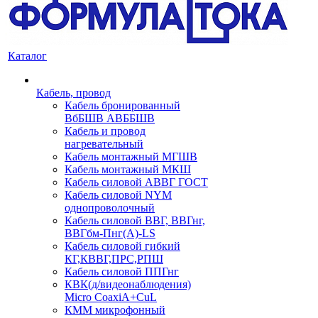
Каталог
Кабель, провод
Кабель бронированный
ВбБШВ АВББШВ
Кабель и провод
нагревательный
Кабель монтажный МГШВ
Кабель монтажный МКШ
Кабель силовой АВВГ ГОСТ
Кабель силовой NYM
однопроволочный
Кабель силовой ВВГ, ВВГнг,
ВВГбм-Пнг(А)-LS
Кабель силовой гибкий
КГ,КВВГ,ПРС,РПШ
Кабель силовой ППГнг
КВК(д/видеонаблюдения)
Micro CoaxiA+CuL
КММ микрофонный