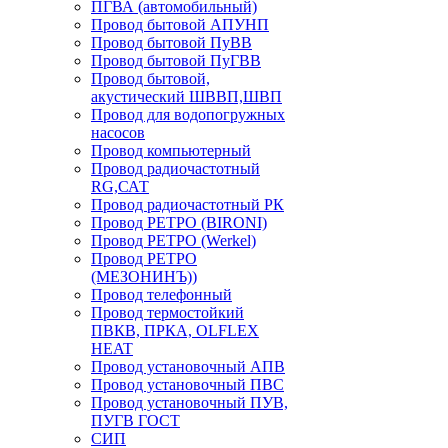
ПГВА (автомобильный)
Провод бытовой АПУНП
Провод бытовой ПуВВ
Провод бытовой ПуГВВ
Провод бытовой,
акустический ШВВП,ШВП
Провод для водопогружных
насосов
Провод компьютерный
Провод радиочастотный
RG,САТ
Провод радиочастотный РК
Провод РЕТРО (BIRONI)
Провод РЕТРО (Werkel)
Провод РЕТРО
(МЕЗОНИНЪ))
Провод телефонный
Провод термостойкий
ПВКВ, ПРКА, OLFLEX
HEAT
Провод установочный АПВ
Провод установочный ПВС
Провод установочный ПУВ,
ПУГВ ГОСТ
СИП