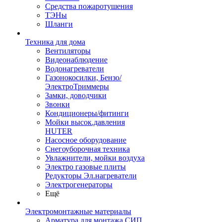
Средства пожаротушения
ТЭНы
Шланги
Техника для дома
Вентиляторы
Видеонаблюдение
Водонагреватели
Газонокосилки, Бензо/
ЭлектроТриммеры
Замки, доводчики
Звонки
Кондиционеры/фитинги
Мойки высок.давления
HUTER
Насосное оборудование
Снегоуборочная техника
Увлажнители, мойки воздуха
Электро газовые плиты
Редукторы Эл.нагреватели
Электрогенераторы
Ещё
Электромонтажные материалы
Арматура для монтажа СИП