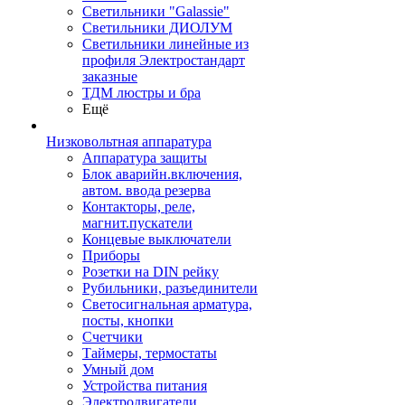
Светильники "Galassie"
Светильники ДИОЛУМ
Светильники линейные из
профиля Электростандарт
заказные
ТДМ люстры и бра
Ещё
Низковольтная аппаратура
Аппаратура защиты
Блок аварийн.включения,
автом. ввода резерва
Контакторы, реле,
магнит.пускатели
Концевые выключатели
Приборы
Розетки на DIN рейку
Рубильники, разъединители
Светосигнальная арматура,
посты, кнопки
Счетчики
Таймеры, термостаты
Умный дом
Устройства питания
Электродвигатели