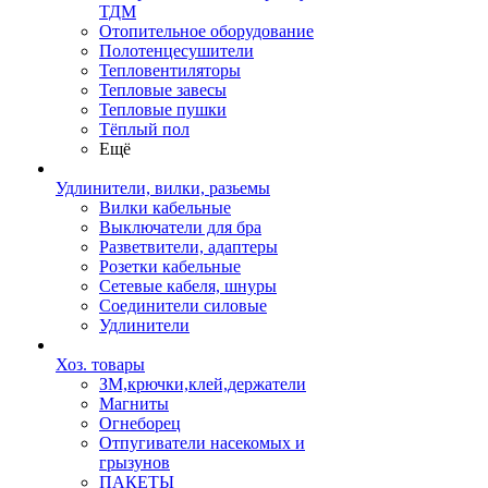
ТДМ
Отопительное оборудование
Полотенцесушители
Тепловентиляторы
Тепловые завесы
Тепловые пушки
Тёплый пол
Ещё
Удлинители, вилки, разьемы
Вилки кабельные
Выключатели для бра
Разветвители, адаптеры
Розетки кабельные
Сетевые кабеля, шнуры
Соединители силовые
Удлинители
Хоз. товары
ЗМ,крючки,клей,держатели
Магниты
Огнеборец
Отпугиватели насекомых и
грызунов
ПАКЕТЫ