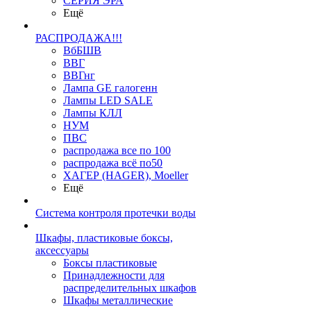
СЕРИЯ ЭРА
Ещё
РАСПРОДАЖА!!!
ВбБШВ
ВВГ
ВВГнг
Лампа GE галогенн
Лампы LED SALE
Лампы КЛЛ
НУМ
ПВС
распродажа все по 100
распродажа всё по50
ХАГЕР (HAGER), Moeller
Ещё
Система контроля протечки воды
Шкафы, пластиковые боксы,
аксессуары
Боксы пластиковые
Принадлежности для
распределительных шкафов
Шкафы металлические