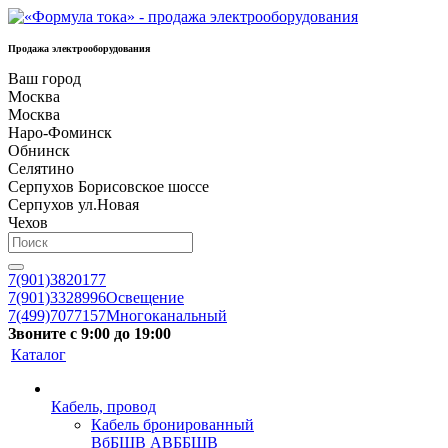
Продажа электрооборудования
Ваш город
Москва
Москва
Наро-Фоминск
Обнинск
Селятино
Серпухов Борисовское шоссе
Серпухов ул.Новая
Чехов
7(901)3820177
7(901)3328996
Освещение
7(499)7077157
Многоканальный
Звоните с 9:00 до 19:00
Каталог
Кабель, провод
Кабель бронированный
ВбБШВ АВББШВ